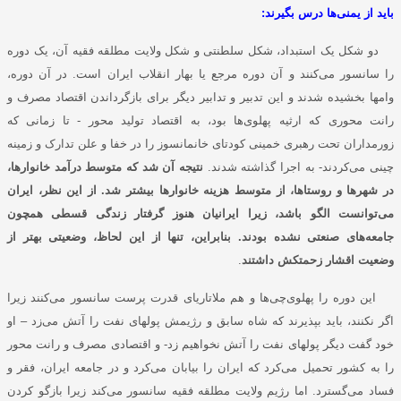
باید از یمنی‌ها درس بگیرند:
دو شکل یک استبداد، شکل سلطنتی و شکل ولایت مطلقه فقیه آن، یک دوره
را سانسور می‌کنند و آن دوره مرجع یا بهار انقلاب ایران است. در آن دوره،
وامها بخشیده شدند و این تدبیر و تدابیر دیگر برای بازگرداندن اقتصاد مصرف و
رانت محوری که ارثیه پهلوی‌ها بود، به اقتصاد تولید محور - تا زمانی که
زورمداران تحت رهبری خمینی کودتای خانمانسوز را در خفا و علن تدارک و زمینه
چینی می‌کردند- به اجرا گذاشته شدند.
نتیجه آن شد که متوسط درآمد خانوارها،
در شهرها و روستاها، از متوسط هزینه خانوارها بیشتر شد. از این نظر، ایران
می‌توانست الگو باشد، زیرا ایرانیان هنوز گرفتار زندگی قسطی همچون
جامعه‌های صنعتی نشده بودند. بنابراین، تنها از این لحاظ، وضعیتی بهتر از
وضعیت اقشار زحمتکش داشتند
.
این دوره را پهلوی‌چی‌ها و هم ملاتاریای قدرت پرست سانسور می‌کنند زیرا
اگر نکنند، باید بپذیرند که شاه سابق و رﮊیمش پولهای نفت را آتش می‌زد – او
خود گفت دیگر پولهای نفت را آتش نخواهیم زد- و اقتصادی مصرف و رانت محور
را به کشور تحمیل می‌کرد که ایران را بیابان می‌کرد و در جامعه ایران، فقر و
فساد می‌گسترد. اما رﮊیم ولایت مطلقه فقیه سانسور می‌کند زیرا بازگو کردن