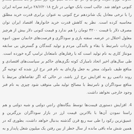
کنونی خواهد شد. جالب است بانک جهانی در تارخ ۲۸/۶/۲۰۱۸ درامد سرانه ایران
را با نرخی معادل یک شانزدهم نرخ کنونی به عنوان برابری قدرت خرید مطلق
محاسبه کرده است. نظر به کاهش قدرت خرید خانوارها، اقتصاد ایران توان
مصرف دلار با قیمت ۴۲۰۰ تومان را هم ندارد و قیمت کنونی دلار بیش از هرچیز
معلول اختلال در عرضه، سفته بازی و سوداگری و فرصت‌های خانمان سوز، انبوه
واردات نامرتبط با بقاء و بالندگی مردم و تولید کنندگان و گسترش بی سابقه
مونتاژ کاری به نام تولید است که با رفتار‌های نامتعادل ترامپ گره خورده است.
طی سال‌های اخیر اتحاد نامبارک کوته نگری‌های حاکم بر سیاست‌های اقتصادی و
منافع طیف نامولد، منجر به جعل واژه‌ای به نام فنر نرخ ارز شده که توجیه گر
روند دائمی رو به افزایش نرخ ارز باشد، در حالی که اگر تقاضا‌های مرتبط با
منافع سوداگران و نامرتبط با مصالح تولید ملی متوقف شود چیزی به نام فنر
وجود خارجی نخواهد داشت.
4. افزایش دستوری قیمت‌ها توسط بنگاه‌هایِ رانتیِ دولتی و شبه دولتی و هم
راستا نمودن آن‌ها با بالاترین قیمت ارز در بازار سوداگران بزرگترین و
عمیق‌ترین رکود را طی سه ربع قرن گذشته بدنبال خواهد داشت، بطوری که در
همین شش ماه باقی مانده از سال خطر از بین رفتن یک میلیون شغل پایدار و به