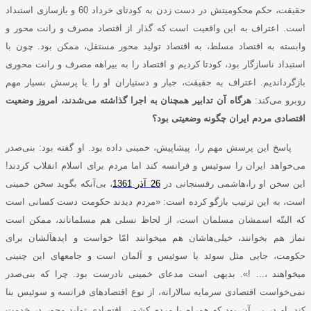
حقیقت، حکم محکومیتش در دست زدن به کودتای خرداد 60 و بازسازی استبداد
است. اعتراف به این واقعیت است که گذار از اقتصاد مصرف و رانت محور و
وابسته به اقتصاد مسلط، به اقتصاد تولید محور مستقل، ممکن بود. چون با
استبداد ناسازگار بود، کودتا کردیم و اقتصاد را به بیراهه مصرف و رانت محوری
بازگرداندیم. اعتراف به حقیقت، جبار و دستیاران او را با پرسش بسیار مهم
روبرو می‌کند:
هرگاه آن تدابیر همچنان به اجرا گذاشته می‌شدند، امروز وضعیت
اقتصادی مردم ایران چگونه وضعیتی بود؟
پاسخ این پرسش مهم را، پیشاپیش، خمینی داده بود. او گفته بود: بنی‌صدر
می‌خواهد ایران را سوئیس و فرانسه کند اما مردم برای اسلام انقلاب کردند!
این سخن او را،هاشمی رفسنجانی در
26 آذر 1361
، بی‌آنکه بگوید سخن
خمینی
است، به این ترتیب بازگو کرده ‌است: «مردم دیدند حکومت دست کسانی است
که البتّه اسمشان مسلمان است، از لحاظ نسلی هم مسلمان‏اند، ممکن است
نماز هم بخوانند، خیلی‌هاشان هم ‏می‏خوانند امّا خواست و ایده‏آلشان برای
حکومت، جایی مثل سوئد یا سوئیس و آلمان است و جامعه‏ای این چنینی
می‏خواهند ،... !». بدیهی است مدعای خمینی نادرست بود. چرا که بنی‌صدر
نمی‌خواست اقتصادی سرمایه سالارانه، از نوع اقتصادهای فرانسه و سوئیس بنا
کند، او در پی آن بود که همراه با مردم کشور، اقتصادی تولید محور در خدمت