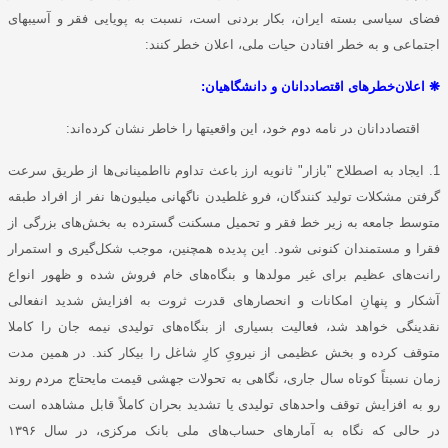
فضای سیاسی بسته ایران، بکار بردنی است، نسبت به پویایی فقر و آسیبهای
اجتماعی و به خطر افتادن حیات ملی‌، اعلان خطر کنند:
❋
اعلان‌خطرهای اقتصاددانان و دانشگاهیان:
اقتصاددانان در نامه دوم خود، این واقعیتها را خاطر نشان کرده‌اند:
1. ایجاد به اصطلاح "بازار" ثانویه ارز باعث تداوم نااطمینانی‌ها از طریق سرعت
گرفتن مشکلات تولید کنندگان، فرو غلطیدن ناگهانی میلیون‌ها نفر از افراد طبقه
متوسط جامعه به زیر خط فقر و تحمیل مسکنت گسترده به بخش‌های بزرگی از
فقرا و مستمندان کنونی شود. این پدیده همچنین، موجب شکل‌گیری و استمرار
رانت‌های عظیم برای غیر مولد‌ها و بنگاه‌های خام فروش شده و ظهور انواع
آشکار و پنهانِ امکانات و انحصار‌های قدرت‌ ثروت به افزایش شدید انفعالی
نقدینگی خواهد شد، فعالیت بسیاری از بنگاه‌های تولیدی نیمه جان را کاملا
متوقف کرده و بخش عظیمی از نیرویِ کارِ شاغل را بیکار کند. در همین مدت
زمان نسبتاً کوتاه سال جاری، نگاهی به تحولات جهشی قیمت مایحتاج مردم روند
رو به افزایش توقف واحد‌های تولیدی یا تشدید بحران کاملاً قابل مشاهده است
در حالی که نگاه به آمار‌های حساب‌های ملی بانک مرکزی، در سال ۱۳۹۶