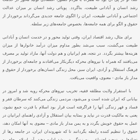
رشد انسان و آبادانی طبیعت، بناگردد. پویائی رشد انسان بر میزان عدالت
اجتماعی و آبادانی طبیعت، ایران را الگوی جامعه جدیدی می‌گرداند برخوردار از
حقوق و الگو برای همه جامعه‌ها، بخصوص جامعه‌های زیر سلطه.
برای مثال، رشد اقتصاد ایران، وقتی تولید محور و در خدمت انسان و آبادانی
طبیعت می‌گشت، سبب می‌شد بطور مداوم میزان درآمد خانوارها از میزان
هزینه‌ها بیشتر بگردد. در نتجه، هم ایرانیان و هم دولت آنها، مازاد تولید بر مصرف
می‌‌یافتند که همراه با نیروهای محرکه دیگربکار می‌افتادند و جامعه‌ای برخوردار از
فرهنگ استقلال و آزادی، ایران سبز، محل زندگی انسان‌های برخوردار از حقوق و
مدار باز مادی - معنوی، واقعیت می‌یافت.
با استقرار ولایت مطلقه فقیه، تخریب نیروهای محرکه رویه شد و امروز در
بیابانی که ایران شده‌ است و می‌شود، مردمی زندگی می‌کنند که سرطان فقر و
فساد و قهر زندگی آنها را فراگرفته ‌است قرار بود اسلام با قدرت جمع نشود،
یعنی به مالکیت قدرت در نیاید و بمثابه بیان استقلال و آزادی راهنمای ایرانیان در
عمل به حقوق خویش بگردد و به یمن مدار باز مادی – معنوی به آنها امکان دهد،
حقوق را تنظیم کننده رابطه‌ بگردانند تا که شهروندان ایران، در جامعه رها از
تضادها، در توحید اجتماعی، به زندگی در رشد ادامه دهند. آن اسلام جای به