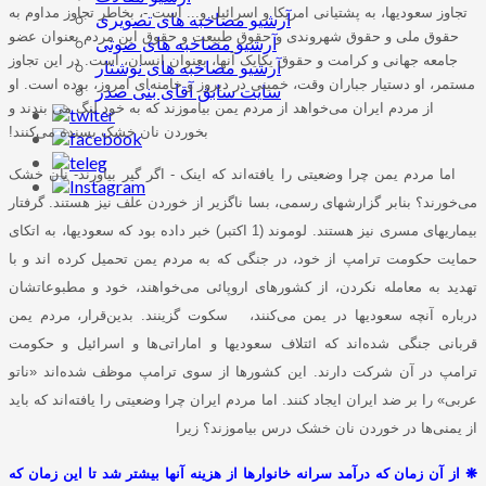
تجاوز سعودیها، به پشتیانی امریکا و اسرائیل و... است -، بخاطر تجاوز مداوم به
آرشیو مصاخبه های تصویری
حقوق ملی و حقوق شهروندی و حقوق طبیعت و حقوق این مردم بعنوان عضو
آرشیو مصاخبه های صوتی
جامعه جهانی و کرامت و حقوق یکایک آنها، بعنوان انسان، است. در این تجاوز
آرشیو مصاخبه های نوشتار
مستمر، او دستیار جباران وقت، خمینی در دیروز و خامنه‌ای امروز، بوده‌ است. او
سایت سابق آقای بنی صدر
از مردم ایران می‌خواهد از مردم یمن بیاموزند که به خود لنگ می بندند و
بخوردن نان خشک بسنده می‌کنند!
اما مردم یمن چرا وضعیتی را یافته‌اند که اینک - اگر گیر بیاورند- نان خشک
می‌خورند؟ بنابر گزارشهای رسمی، بسا ناگزیر از خوردن علف نیز هستند. گرفتار
بیماریهای مسری نیز هستند. لوموند (1 اکتبر) خبر داده بود که سعودیها، به اتکای
حمایت حکومت ترامپ از خود، در جنگی که به مردم یمن تحمیل کرده ‌اند و با
تهدید به معامله نکردن، از کشورهای اروپائی می‌خواهند، خود و مطبوعاتشان
درباره آنچه سعودیها در یمن می‌کنند، سکوت گزینند. بدین‌قرار، مردم یمن
قربانی جنگی شده‌اند که ائتلاف سعودیها و اماراتی‌ها و اسرائیل و حکومت
ترامپ در آن شرکت دارند. این کشورها از سوی ترامپ موظف شده‌اند «ناتو
عربی» را بر ضد ایران ایجاد کنند. اما مردم ایران چرا وضعیتی را یافته‌اند که باید
از یمنی‌ها در خوردن نان خشک درس بیاموزند؟ زیرا
❋
از آن زمان که درآمد سرانه خانوارها از هزینه آنها بیشتر شد تا این زمان که