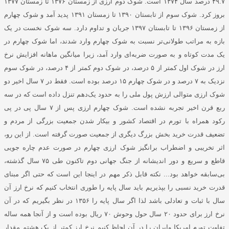
۴۹.۷ درصد سال ۱۳۷۴ است. شوک دوم ارزی از زمستان ۱۳۷۶ تا زمستان ۱۳۷۷
بروز کرد. شوک سوم از تابستان ۱۳۹۰ تا زمستان ۱۳۹۱ پدید آمد و شوک چهارم
از زمستان ۱۳۹۶ تا تابستان ۱۳۹۷ جریان و تداوم دارد. سه شوک نخست در یک
بازه به مراتب طولانی‌تر نسبت به شوک چهارم وارد شدند، اما شوک چهارم در
یک مدت کوتاه و به صورت ضربه‌ای وارد آمد، زیرا میانگین ماهانه افزایش نرخ
ارز در شوک اول کمتر از ۵ درصد، در شوک دوم کمتر از ۴ درصد، در شوک سوم
نزدیک به ۷ درصد و در شوک چهارم ۱۵ درصد بوده است. فقط در ۷ سال اخیر دو
شوک ارزی متوالی ارزش پول ملی را به حدود یک‌دهم تنزل داده است که در سه
ربع قرن اخیر تجربه نشده است. شوک چهارم ارزی پس از ۷ سال پی در پی
رکود همراه با تورم در اقتصاد کشور و بیکار شدن جمعیت بزرگی از مردم و
تضعیف قدرت خرید بخش بزرگ دیگری از جمعیت صورت گرفته است. از این رو،
اثر تخریبی و اضطراب‌ برانگیز شوک ارزی چهارم در صورت عدم چاره جویی
قاطع و سریع و دور اندیشانه از جنگ جهانی دوم تاکنون طی ۷۵ سال گذشته،
بی‌سابقه خواهد بود... نکته قابل ذکر مهم در اینجا این است که حتی اگر مبنای
قدرت خرید نسبی را بپذیریم باید سال پایه را طوری انتخاب کنیم که نرخ ارز آن
سال با ثبات و تعادلی باشد لذا اگر سال پایه را ۱۳۵۶ در نظر بگیریم که در آن
نرخ ارز برای حدود ۲۰ سال حول وحوش ۷۰ ریال بوده است و از آنجا همه ساله
تفاوت تورم امریکا وایران را در آن لحاظ کنیم نرخ ارز کمتر از یک هشتم مقدار