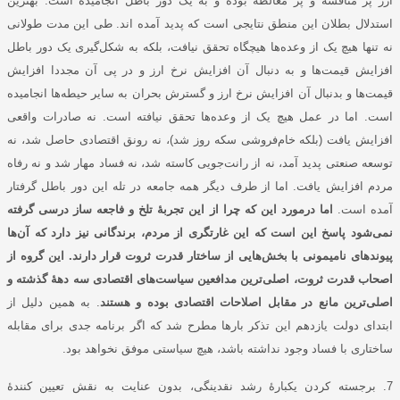
ارز پر مناقشه و پر مغالطه بوده و به یک دور باطل انجامیده است. بهترین
استدلال بطلان این منطق نتایجی است که پدید آمده اند. طی این مدت طولانی
نه تنها هیچ یک از وعده‌ها هیچگاه تحقق نیافت، بلکه به شکل‌گیری یک دور باطل
افزایش قیمت‌ها و به دنبال آن افزایش نرخ ارز و در پی آن مجددا افزایش
قیمت‌ها و بدنبال آن افزایش نرخ ارز و گسترش بحران به سایر حیطه‌ها انجامیده
است. اما در عمل هیچ یک از وعده‌ها تحقق نیافته است. نه صادرات واقعی
افزایش یافت (بلکه خام‌فروشی سکه روز شد)، نه رونق اقتصادی حاصل شد، نه
توسعه صنعتی پدید آمد، نه از رانت‌جویی کاسته شد، نه فساد مهار شد و نه رفاه
مردم افزایش یافت. اما از طرف دیگر همه جامعه در تله این دور باطل گرفتار
آمده است.
اما درمورد این که چرا از این تجربۀ تلخ و فاجعه ساز درسی گرفته
نمی‌شود پاسخ این است که این غارتگری از مردم، برندگانی نیز دارد که آن‌ها
پیوند‌های نامیمونی با بخش‌هایی از ساختار قدرت‌ ثروت قرار دارند. این گروه از
اصحاب قدرت‌ ثروت، اصلی‌ترین مدافعین سیاست‌های اقتصادی سه دهۀ گذشته و
اصلی‌ترین مانع در مقابل اصلاحات اقتصادی بوده و هستند
. به همین دلیل از
ابتدای دولت یازدهم این تذکر بار‌ها مطرح شد که اگر برنامه جدی برای مقابله
ساختاری با فساد وجود نداشته باشد، هیچ سیاستی موفق نخواهد بود.
7. برجسته کردن یکبارۀ رشد نقدینگی، بدون عنایت به نقش تعیین کنندۀ