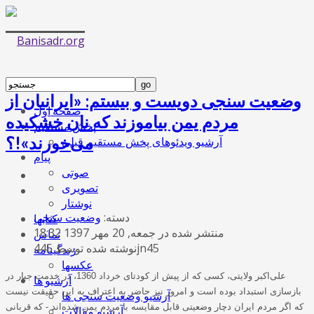
وضعیت سنجی دویست و بیستم: «ایرانیان از
صفحه اول
مردم یمن بیاموزند که نان خشکیده
پخش مستقیم
می‌خورند»!؟
آرشیو ویدئوهای پخش مستقیم قبلی
پیام
صوتی
تصویری
نوشتار
دسته:
وضعیت سنجی
کتابها
منتشر شده در جمعه, 20 مهر 1397 18:32
تماس
نوشته شده توسط 445jn45
زندگینامه
عکسها
علی‌اکبر ولایتی، کسی که از پیش از کودتای خرداد 1360، در خدمت جبار در
آرشیو ها
بازسازی استبداد بوده ‌است و امروز نیز حاضر به اعتراف به این حقیقت نیست
آرشیو وضعیت سنجی ها
که اگر مردم ایران دچار وضعیتی قابل مقایسه با مردم یمن شده‌اند - که قربانی
آرشیو مقالات