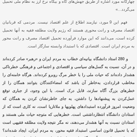
چهارگانه مورد اشاره از طریق جهش‌های گاه و بیگاه نرخ ارز به نظام ملی تحمیل
می‌گردد...»
فهم این 9 مورد، نیازمند اطلاع از علم اقتصاد نیست. مردمی که قربانیان
اقتصاد مصرف و رانت محوری هستند که رﮊیم ولایت مطلقه فقیه به آنها تحمیل
کرده ‌است، می‌دانند که این موارد فرآورده تحمیل اقتصاد مصرف و رانت محور
به مردم ایران است. اقتصادی که با استبداد وابسته سازگار است.
و 280 استاد دانشگاه بیانیه‌ای خطاب به مردم ایران و «رهبر» صادر کرده‌اند
و در آن، نسبت به گسل‌های سیاسی و اقتصادی و اجتماعی و فرهنگی خطرناکی
هشدار داده‌اند که حیات ملی را با خطر مرگ روبرو کرده‌اند. هرگاه خامنه‌ای را
مخاطب قراردادن، به‌خاطر آن باشد که امضاء‌کنندگان بتوانند همگان را از
خطرهای بزرگ آگاه سازند، قابل درک است. با این وجود، از جباری توقع
عمل‌کردن به پیشنهادها را داشتن، به جای خاطرنشان کردن به همگان که
وضعیت امروز فرآورده استبدادهای پهلویها و ملاتاریا است، نه کاری است که از
استادان دانشگاه انتظارداشتنی است. خطرهایی که متوجه حیات ملی هستند و
استادان نسبت به آنها هشدار می‌دهند، نه مگر نتیجه ولایت مطلقه فقیهی است
که با تحمیل قانون اساسی استبداد فقیه محور، به مردم ایران، ایجاد شده‌اند؟