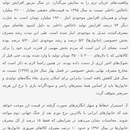
واقعیت‌های عریان تری را به نمایش می‌گذارد. در سال مزبور افزایش تولید
ناخالص داخلی نسبت به سال ۱۳۹۵ به قیمت‌های حقیقی معادل ۲۶۰۰۰ میلیارد
تومان و همزمان افزایش موجودی انبار ۱۹۲۰۰ میلیارد تومان است. به عبارت
دیگر ۷۴ درصد افزایش تولید ناخالص داخلی به دلیل کمبود تقاضای موثر
مصرف‌کننده، تبدیل به موجودی انبار شده است. طی این مدت رشد مصرف
بخش خصوصی (خانوارها) ۵/۲ درصد و رشد موجودی انبار ۵/۲۰ درصد بوده
است. معنای آن این است که مردم بخش مهمی از قدرت خرید خود را برای
کالا‌هایی که با دلار‌های ۳۰۰۰ تا ۳۵۰۰ تومان تولید یا وارد شده بودند، حتی قبل از
شوک‌های اخیر ارزی از دست داده‌ بودند. در همین راستا لازم به ذکر است که
مخارج مصرف نهایی بخش خصوصی در فصل بهار سال جاری (۱۳۹۷) نسبت به
سال قبل کاهش یافته است؛ بنابراین برای امکان پذیری بقاء بنگاه‌های تولیدی و
خانوار‌ها باید از اساس همۀ بستر‌های رانتی و سوداگرانه بازی با نرخ ارز هرچه
سریعتر متوقف گردد.
2. استمرار خطا‌ها و سهل انگاری‌های صورت گرفته در قیمت ارز موجب خواهد
شد که خانوار‌های ایرانی با بالاترین نرخ تورم بعد از جنگ جهانی دوم مواجه
شوند. محاسبات نشان می‌دهند در شرایطی که فقط ۱۵ درصد از کل مصرف
خانوار‌ها در سال ۱۳۹۶ و حدود ۱۰ درصد مصرف کالا‌های ضروری خانوار‌ها در