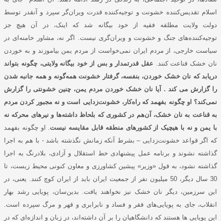
اسلام تقدیس‌کننده خشونت و توجیه‌کننده قدرت ویران‌گر سپرد و آنقدر توسط
دولت ولایت مطلقه فقیه از خود بیگانه شد که اینک، در آن هیچ جز
توجیه‌کننده‌های جنگ و خشونت و ویران‌گری نیست. اگر نه، مشاور خامنه‌ای در
سیاست خارجی، از مردم ایران نمی‌خواست از مردم یمن بیاموزند و به خوردن
نان خشک قناعت کنند.
عقل قدرتمدار و بس از خود بیگانه ولایتی، چگونه بتواند
دریابد که نان خشک خوردن، بنفسه، گرفتار خشونت همه‌گونه و همه جانبه شدن
را گزارش می کند . آیا نان خشک خوردن مردم یمن، چنین خشونتی را گزارش
نمی‌کند؟ او چگونه بفهمد که راه‌کار، خشونت‌زدایی است و نه مجبور کردن مردم
به قناعت به نان خشک، آن‌هم در کشوری که بلحاظ داشته‌ها و نیرهای محرکه نه
با یمن و نه با هیچیک از کشورهای منطقه قابل مقایسه نیست
. او چگونه بفهمد
که اگر قواعد خشونت‌زدایی – بشرط آنکه زمانش نگذشته باشد - با هم به اجرا
گذاشته نشوند و برنامه عمل پیشنهادی خط استقلال و آزادی، بلادرنگ به اجرا
گذاشته نشود، به قول «وزیر» پیشین کشاورزی و معاون کنونی محیط زیست، تا
30 سال دیگر، 50 میلیون نفر از جمعیت ایران باید از ایران کوچ کنند. یعنی، در
این سرزمین، دیگر نان خشک نیز نخواهند یافت. بدین‌سان، پویایی رشد بهار
انقلاب، جای به پویایی‌های فقر و فساد و نابرابری و قهر و مرگ سپرده‌ است.
این پویایی ها هستند که دانشگاهیان را بر آن داشته‌اند، در زبان و اندازه‌ای که در