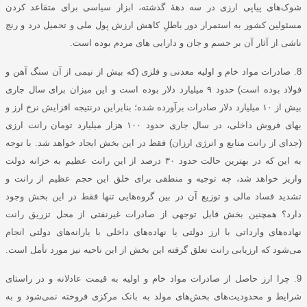
شوک‌های پیاپی ارزی در سه دهۀ گذشته، ابزار سیاسی برای متقاعد کردن
مسئولین کشور به استمرار دور باطلِ کاهش ارزش پول ملی و تحمیل درد و رنج
ناشی از آثار آن بر جسم و جان و دارایی‌ های مردم بوده است.
8. ‌صادرات مواد خام و اولیه معدنی و فلزی (که بیش از نیمی از آن سنگ آهن و
فولاد بوده است) حدود ۹ میلیارد دلار بوده است و این میزان برای سال جاری
بیش از ۱۰ میلیارد دلار صادرات برآورده شده؛ بنابراین درنتیجه افزایش نرخ ارز و
بهای فروش داخلی، در سال جاری حدود ۱۰۰ هزار میلیارد تومان رانت ارزی
(جدای از رانت منابع و انرژی ارزان) فقط در این بخش ایجاد خواهد شد. با توجه
به این که در بهترین حالت حدود ۳۰ درصد از این رانت عظیم به خزانه دولت
واریز خواهد شد، چه توجیه و منطقی برای خلق این حجم عظیم از رانت و
تشدید فساد مالی و توزیع آن در بین گروه‌هایی تنها فقط در این بخش وجود
دارد؟ همچنین بخش قابل توجهی از صادرات غیرنفتی از محل تزریق رانت
نهاده‌های وارداتی با ارز دولتی یا نهاده‌های داخلی با یارانه‌های دولتی انجام
می‌شود که ارزیابی رانت تعلق گرفته این بخش از این ناحیه نیز مورد تأمل است.
9. چرا ارز حاصل از صادرات مواد خام و اولیه به قیمت عادلانه و در راستای
شرایط و محدودیت‌های بخش‌های مولد به بانک مرکزی فروخته نمی‌شود و به