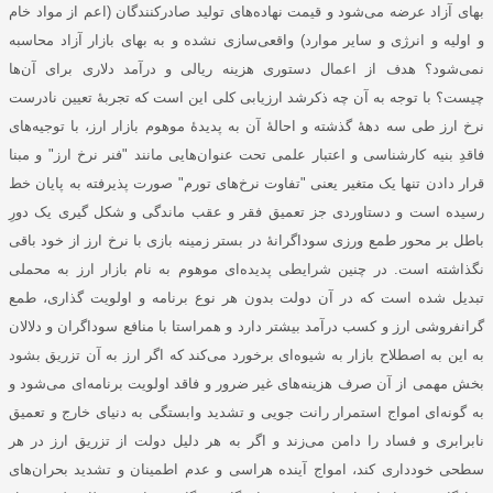
بهای آزاد عرضه می‌شود و قیمت نهاده‌های تولید صادرکنندگان (اعم از مواد خام
و اولیه و انرژی و سایر موارد) واقعی‌سازی نشده و به بهای بازار آزاد محاسبه
نمی‌شود؟ هدف از اعمال دستوری هزینه ریالی و درآمد دلاری برای آن‌ها
چیست؟ با توجه به آن چه ذکرشد ارزیابی کلی این است که تجربۀ تعیین نادرست
نرخ ارز طی سه دهۀ گذشته و احالۀ آن به پدیدۀ موهوم بازار ارز، با توجیه‌های
فاقدِ بنیه کارشناسی و اعتبار علمی تحت عنوان‌هایی مانند "فنر نرخ ارز" و مبنا
قرار دادن تنها یک متغیر یعنی "تفاوت نرخ‌های تورم" صورت پذیرفته به پایان خط
رسیده است و دستاوردی جز تعمیق فقر و عقب ماندگی و شکل گیری یک دورِ
باطل بر محور طمع ورزی سوداگرانۀ در بستر زمینه بازی با نرخ ارز از خود باقی
نگذاشته است. در چنین شرایطی پدیده‌ای موهوم به نام بازار ارز به محملی
تبدیل شده است که در آن دولت بدون هر نوع برنامه و اولویت گذاری، طمع
گرانفروشی ارز و کسب درآمد بیشتر دارد و همراستا با منافع سوداگران و دلالان
به این به اصطلاح بازار به شیوه‌ای برخورد می‌کند که اگر ارز به آن تزریق بشود
بخش مهمی از آن صرف هزینه‌های غیر ضرور و فاقد اولویت برنامه‌ای می‌شود و
به گونه‌ای امواج استمرار رانت جویی و تشدید وابستگی به دنیای خارج و تعمیق
نابرابری و فساد را دامن می‌زند و اگر به هر دلیل دولت از تزریق ارز در هر
سطحی خودداری کند، امواج آینده هراسی و عدم اطمینان و تشدید بحران‌های