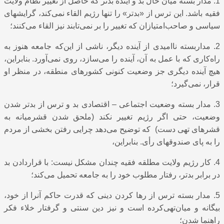
1. مدار بسته میان حال بد و آینده بدتر که حاصل از تغییر نظام ولایت
فقیه باشد. این ترس از «بدتر» را تنها رﮊیم القاء نمی‌کند، گرایشهای
سیاسی و صاحب‌امتیازان که تغییر را بر نمی‌تابند نیز القاء می‌کنند؛
2. مداربسته ناامیدی از آینده دیگر، ناشی از این‌که جامعه هنوز به
راه‌کاری که با عمل به آن، آینده را می‌سازد، روی نمی‌آورد. بنابراین،
هیچ آینده دیگری جز وضعیت کنونی کشورهای منطقه، در منظر او
قرار، نمی‌گیرد؛
3. مدار بسته وضعیت اجتماعی – اقتصادی بد و ترس از بدتر شدن
وضعیت، حتی اگر رﮊیم تغییر نکند (ملحق شدن قشرمیانه به
قشرهای تهی دست) که توضیح می‌دهد چرایی رفتن بخشی از مردم
را به پای صندوقهای رأی. بنابراین،
4. کار رﮊیم ولایت مطلقه فقیه چندان مشکل نیست: با قراردادن بد
در برابر بدتر، رفتار مطلوب خود را به جامعه تحمیل می‌کند؛
5. مدار بسته ترس از رها کردن دینی که قدرت حاکم آنرا از خود،
بیگانه و میان‌تهی‌کرده‌ است و نیز دین سنتی و گرفتار خلاء فکر
راهنما شدن؛