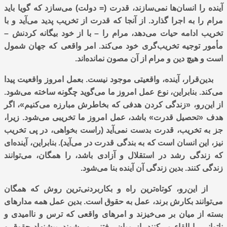
آینده را انسان‌ها نمی‌سازند، قدرت (= دولت) می‌سازد که گویا باید
مرام را به اجرا گذارد. از آنجا که قدرت از تخریب پدید می‌آید و با
تخریب ادامه حیات می‌دهد، مرام را – با از خود بیگانه کردنش –
مأمور توجیه تخریب‌گری خود می‌کند. امر واقعی که جهان شمول
است و هیچ دین و مرام از آن مصون نمانده‌اند.
بدین‌قرار، آینده، واقعیتی موجود نیست. بعمل امروز واقعیت پیدا
می‌کند. بنابراین، نوع عمل امروز ما می‌گوید چگونه ساخته می‌شود.
از این‌رو، «زندگی کردن هدفی که بخاطرش مبارزه می‌کنیم»، اگر
هدف «تحصیل قدرت» باشد، عمل امروز ما تخریبی می‌شود. زیرا،
جز به تخریب، قدرت بدست نمی‌آید (راست بخواهی، در پی تخریب
نیز، این انسان است که به بندگی قدرت در می‌آید). بنابراین، آینده‌ای
که زندگی رشد در استقلال و آزادی باشد، را همگان، می‌توانند
زندگی کنند. بدین زندگی آن آینده بنا می‌شود.
از این‌رو، کوتاه‌ترین راه و بکاربردنی‌ترین روش که همگان
می‌توانند بکارش برند، عمل به حقوق است. بدین عمل همه مدارهای
بسته از میان بر می‌خیزند و امرهای واقعی که ترس و ناامیدی و
ناتوانی را القاء می‌کنند، از میان رفتنی می‌شوند. پیشنهاد حقوق و