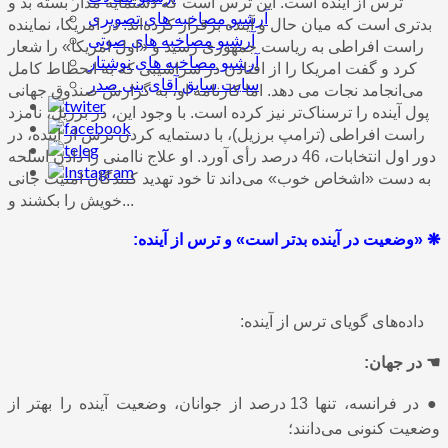
ترس از آینده‌ است. این ترس است که دستمایه مدار بسته بد و
آرشیو مصاخبه های تصویری
بدتری است که میان حال و آینده برقرار کرده‌اند. در امریکا، نماینده
آرشیو مصاخبه های صوتی
راست افراطی به ریاست جمهوری رسید و «اول امریکا» را شعار
آرشیو مصاخبه های نوشتار
کرد و گفت امریکا را از افتادن در سراشیبی که به انحطاط کامل
سایت سابق آقای بنی صدر
می‌انجامد نجات می دهد. اما کارنامه او، به گزارش صندوق جهانی
پول آینده را ترسناک‌تر نیز کرده‌ است. با وجود این، در برزیل، نامزد
راست افراطی (ترامپ برزیل)، با دستمایه کردن ترس از آینده، در
دور اول انتخابات، 46 درصد رأی آورد. او علاج ناامنی را دادن اسلحه
به دست «اشخاص خوب» می‌داند تا خود تهدید کنندگان امنیت جانی
خویش را بکشند و...
❋
«وضعیت در آینده بدتر است» و ترس از آینده:
داده‌های گویای ترس از آینده:
☚
در جهان:
●
در فرانسه، تنها 13 درصد از جوانان، وضعیت آینده را بهتر از
وضعیت کنونی می‌دانند؛