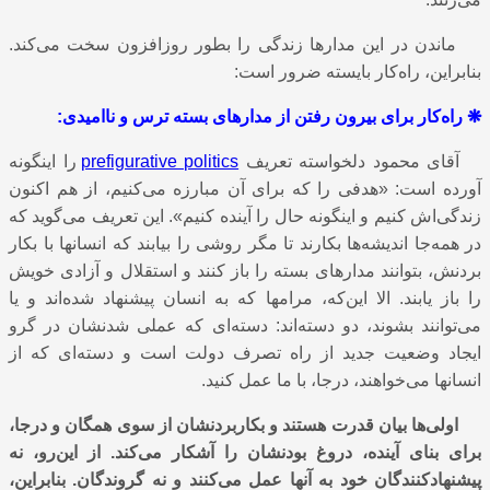
ماندن در این مدارها زندگی را بطور روزافزون سخت می‌کند.
بنابراین، راه‌کار بایسته ضرور ‌است:
❋
راه‌کار برای بیرون رفتن از مدارهای بسته ترس و ناامیدی:
آقای محمود دلخواسته تعریف
prefigurative politics
را اینگونه
آورده ‌است: «هدفی را که برای آن مبارزه می‌کنیم، از هم اکنون
زندگی‌اش کنیم و اینگونه حال را آینده کنیم». این تعریف می‌گوید که
در همه‌جا اندیشه‌ها بکارند تا مگر روشی را بیابند که انسانها با بکار
بردنش، بتوانند مدارهای بسته را باز کنند و استقلال و آزادی خویش
را باز یابند. الا این‌که، مرامها که به انسان پیشنهاد شده‌اند و یا
می‌توانند بشوند، دو دسته‌اند: دسته‌ای که عملی شدنشان در گرو
ایجاد وضعیت جدید از راه تصرف دولت است و دسته‌ای که از
انسانها می‌خواهند، درجا، با ما عمل کنید.
اولی‌ها بیان قدرت هستند و بکاربردنشان از سوی همگان و درجا،
برای بنای آینده، دروغ بودنشان را آشکار می‌کند. از این‌رو، نه
پیشنهادکنندگان خود به آنها عمل می‌کنند و نه گروندگان. بنابراین،