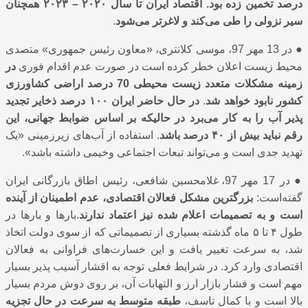
درصد تخمین زده بود. اقتصاد ایران تا سال ۲۰۲۰ – ۲۰۲۳ همچنان
سیر نزولی را طی می‌کند و لاغرتر می‌شود
.
●
در 13 مهر 97، موسی کلانتری، «معاون رئیس جمهوری» متصدی
محیط زیست اعلان خطر کرده‌ است در صورت عدم اقدام فوری
در
زمینه مشکلات متعدد زیست محیطی 70 درصد اراضی کشاورزی
کشور نابود خواهد شد
.
در حال حاضر ایران ۱۰۰ درصد ذخایر تجدید
پذیر آب را به کار می‌برد در حالیکه بر اساس ضوابط جهانی، این
رقم نباید بیش از ۴۰ درصد باشد
. استفاده از آب‌های زیرزمینی «یک
تهدید جدی است و می‌تواند تبعات اجتماعی وخیمی داشته باشد».
●
در 17 مهر 97، غلامحسین شافعی، رئیس اطاق بازرگانی ایران
گفته‌است:
بزرگترین مشکل فعالان اقتصادی، عدم اطمینان از آینده
است و به تصمیمات اعلام شده نیز اعتماد ندارند
.بارها و بارها در
طول ۴ تا ۵ ماه گذشته بسیاری از تصمیماتی که از سوی دولت اتخاذ
شد، به سرعت تغییر یافت و این خسارت‌های فراوانی به فعالان
اقتصادی وارد کرد. در شرایط فعلی توجه به اقشار آسیب پذیر بسیار
مهم است و فشار بازار ارز و التهابات آن، بر روی دوش مردم بسیار
بالا است و با کمال تاسف،
طبقه متوسط به سرعت در حال تجزیه