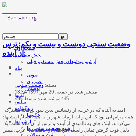
وضعیت سنجی دویست و بیست و یکم: ترس
صفحه اول
از آینده:
پخش مستقیم
آرشیو ویدئوهای پخش مستقیم قبلی
پیام
صوتی
تصویری
دسته:
وضعیت سنجی
نوشتار
منتشر شده در جمعه, 20 مهر 1397 18:34
کتابها
نوشته شده توسط 445jn45
تماس
زندگینامه
امید به آینده که در غرب، از رنسانس بدین سو، بن‌مایه مشترک
عکسها
همه مرامهایی بود که این و آن آرمان شهر را به همه انسانها پیشنهاد
آرشیو ها
می‌کردند، اینک جای به ناامیدی از آینده و ترس از آن داده ‌است. یک
آرشیو وضعیت سنجی ها
دلیل قوت گرفتن تمایل راست افراطی در جامعه‌های غرب، همین
آرشیو مقالات