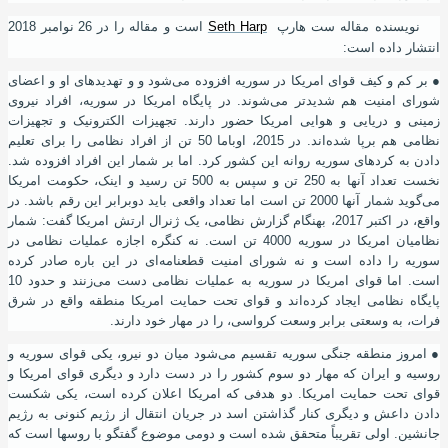
نویسنده مقاله ست هارپ
Seth Harp
است و مقاله را در 26 نوامبر 2018
انتشار داده‌ است:
●
بر کم و کیف قوای امریکا در سوریه افزوده می‌شود و و تهدیدهای او و اعضای
شورای امنیت هم شدیدتر می‌شوند. در پایگاه امریکا در سوریه، افراد نیروی
زمینی و دریایی و هوایی امریکا حضور دارند. تجهیزات الکترونیک و تجهیزات
نظامی هم برپا شده‌اند. در 2015، اوباما 50 تن از افراد نظامی را برای تعلیم
دادن به کردهای سوریه روانه این کشور کرد. اما بر شمار این افراد افزوده شد.
نخست تعداد آنها به 250 تن و سپس به 500 تن رسید و اینک، حکومت امریکا
می‌گوید شمار آنها 2000 تن است اما تعداد واقعی باید دوبرابر این رقم باشد. در
واقع، در اکتبر 2017، بهنگام گزارش نظامی، یک ﮊنرال ارتش امریکا گفت: شمار
نظامیان امریکا در سوریه 4000 تن است. نه کنگره اجازه عملیات نظامی در
سوریه را داده است و نه شورای امنیت قطعنامه‌ای در این باره صادر کرده‌
است. اما قوای امریکا در سوریه به عملیات نظامی دست می‌زنند و حدود 10
پایگاه نظامی ایجاد کرده‌اند و قوای تحت حمایت امریکا منطقه واقع در شرق
فرات، به وسعتی برابر وسعت کرواسی، را در مهار خود دارند.
●
امروز منطقه جنگی سوریه تقسیم می‌شود میان دو نیرو، یکی قوای سوریه و
روسیه و ایران که مهار دو سوم کشور را در دست دارد و دیگری قوای امریکا و
قوای تحت حمایت امریکا. دو هدفی که امریکا اعلان کرده‌ است، یکی شکست
دادن داعش و دیگری کنار گذاشتن اسد در جریان انتقال از رﮊیم کنونی به رﮊیم
جانشین. اولی تقریباً متحقق شده ‌است و دومی موضوع گفتگو با روسها است که