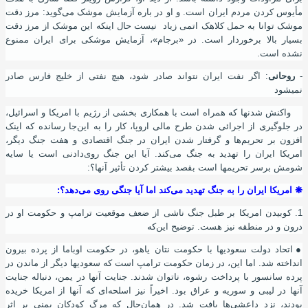
مأیوس کردن مردم ایران است. و او در باره آزمایش موشک می‌گوید: مرز دقت
موشک توانا به حمل کلاهک اتمی زیاد نیست حال اینکه این موشک از مرز دقت
بسیار بالا برخوردار است. در «برجام»، آزمایش موشکی برای ایران ممنوع
نشده‌ است.
-
روحانی
: اگر نفت ایران نتواند صادر شود، هیچ نفتی از خلیج فارس صادر
نمیشود
واکنش شدنها که همراه است با همکاری بخشی از رﮊیم با امریکا و اسرائیل،
در جلوگیری از اجرائی شدن طرح مالی اروپا، کار را به این‌جا رسانده که اینک
افزون بر تحریم‌ها و گرفتار شدن ایران در جنگ اقتصادی و هفت جنگ دیگر،
امریکا ایران را تهدید به جنگ می‌کند. آیا این جنگ روی‌دادنی است یا سایه
شومش برسر تحریمها است بقصد بیشتر کردن تأثیر آنها؟:
❋
امریکا ایران را به جنگ تهدید می‌کند اما آیا جنگی روی می‌دهد؟:
1. کوبیدن امریکا بر طبل جنگ ناشی از ضعف موقعیت ترامپ و حکومت او در
درون و در منطقه نیز هست. توضیح این‌که
●
اتحاد دولت سعودیها با حکومت نتان یاهو، در حکومت اوباما از پرده بیرون
انداخته شد. اما این، در زمان حکومت ترامپ است که سعودیها دیگر از ماندن در
پرده سانسور با پرداخت رشوه، ناتوان شدند. جنایت آنها در یمن، دنباله جنایت
آنها در لیبی و سوریه و عراق بود. اخیراً نیز اسلحه‌ای که آنها از امریکا خریده
بودند، نزد داعشی‌ها یافت شد. در همان‌حال که مرگ کودکان یمنی بر اثر