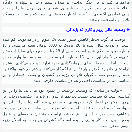
فراهم می‌کند، در کار چنگ انداختن بر صدا و سیما و نیز بر سپاه و «دادگاه
انقلاب» و بسیج است. گزارش در باره پول شویان و پول‌شویی، ما را از منابع
مالی عظیمی آگاه می‌کند که در اختیار مجموعه‌ای است که وابسته به دستگاه
ولایت مطلقه فقیه هستند.
❋
وضعیت مالی رژیم و کاری که باید کرد:
نوبخت می‌گوید بخاطر کاهش صدور نفت، یک سوم از درآمد دولت کم شده‌
است. و بودجه سال آینده با دلار نزدیک به 5800 تومان بسته می‌شود. و 15
میلیارد یورو نیز «گم شده‌ است». یعنی از 28 میلیارد یورو بهای صادارات «غیر
نفتی»، در 8 ماه اول سال، 15 میلیارد آن به حساب سامانه نیما واریز نشده
‌است. بنابراین، سرمایه برای سرمایه‌گذاری وجود ندارد. تورم و بی‌کاری بیشتر و
درآمدهای خانوارها کم‌تر و بار تکفل آنها که کار می‌کنند، بیشتر می‌شود. واکنشها،
همه از موضع ضعف، گویای ناتوانی رﮊیم در گشودن بن‌بست اقتصادی و نیز
سیاسی هم در سیاست داخلی و هم در سیاست خارجی است.
«دولت در سایه» که وضعیت بن‌بست را بسود خود می‌داند. بنا را بر این
گذاشته است که سیاست تشدید تحریمها از بیرون و ناتوانی حکومت روحانی در
درون، امکان در اختیار گرفتن «رهبری» و نیز قوای سه گانه دولت را از آن این
«دولت» کرده ‌است. حقیقت اینست که «دولت در سایه» خود در بن‌بست
مضاعف است. زیرا با ایفای نقش دستیار ترامپ و متحدان منطقه‌ای او، عامل
وضعیت بن‌بست. کار بجایی رسیده ‌است که گشودن بن بست به انحلال رﮊیم
میسر شدنی است.