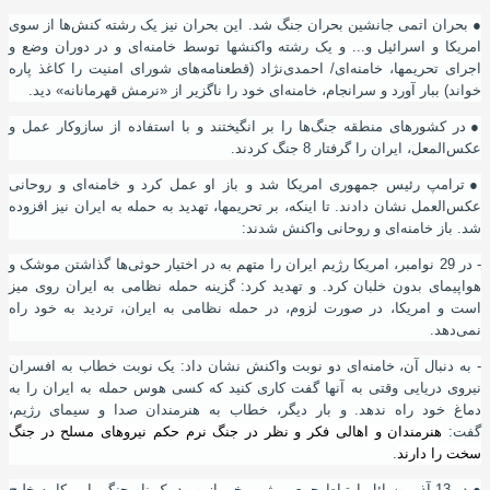
●
بحران اتمی جانشین بحران جنگ شد. این بحران نیز یک رشته کنش‌ها از سوی
امریکا و اسرائیل و... و یک رشته واکنشها توسط خامنه‌ای و در دوران وضع و
اجرای تحریمها، خامنه‌ای/ احمدی‌نژاد (قطعنامه‌های شورای امنیت را کاغذ پاره
خواند) ببار آورد و سرانجام، خامنه‌ای خود را ناگزیر از «نرمش قهرمانانه» دید.
●
در کشورهای منطقه جنگ‌ها را بر انگیختند و با استفاده از سازوکار عمل و
عکس‌المعل، ایران را گرفتار 8 جنگ کردند.
●
ترامپ رئیس جمهوری امریکا شد و باز او عمل کرد و خامنه‌ای و روحانی
عکس‌العمل نشان دادند. تا اینکه، بر تحریمها، تهدید به حمله به ایران نیز افزوده
شد. باز خامنه‌ای و روحانی واکنش شدند:
- در 29 نوامبر، امریکا رﮊیم ایران را متهم به در اختیار حوثی‌ها گذاشتن موشک و
هواپیمای بدون خلبان کرد. و تهدید کرد: گزینه حمله نظامی به ایران روی میز
است و امریکا، در صورت لزوم، در حمله نظامی به ایران، تردید به خود راه
نمی‌دهد.
- به دنبال آن، خامنه‌ای دو نوبت واکنش نشان داد: یک نوبت خطاب به افسران
نیروی دریایی وقتی به آنها گفت کاری کنید که کسی هوس حمله به ایران را به
دماغ خود راه ندهد. و بار دیگر، خطاب به هنرمندان صدا و سیمای رﮊیم،
گفت:
هنرمندان و اهالی فکر و نظر در جنگ نرم حکم نیروهای مسلح در جنگ
سخت را دارند
.
●
در 13 آذر، وسائل ارتباط جمعی رﮊیم، خبر از ورود یک ناو جنگی امریکا به خلیج