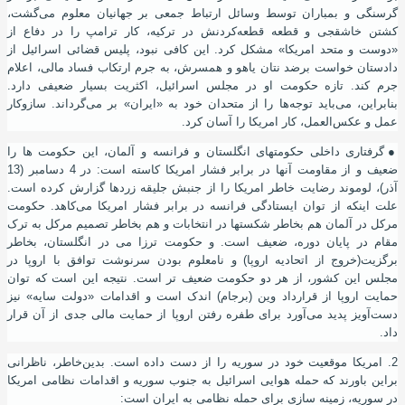
گرسنگی و بمباران توسط وسائل ارتباط جمعی بر جهانیان معلوم می‌گشت،
کشتن خاشقجی و قطعه قطعه‌کردنش در ترکیه، کار ترامپ را در دفاع از
«دوست و متحد امریکا» مشکل کرد. این کافی نبود، پلیس قضائی اسرائیل از
دادستان خواست برضد نتان یاهو و همسرش، به جرم ارتکاب فساد مالی، اعلام
جرم کند. تازه حکومت او در مجلس اسرائیل، اکثریت بسیار ضعیفی دارد.
بنابراین، می‌باید توجه‌ها را از متحدان خود به «ایران» بر می‌گرداند. سازوکار
عمل و عکس‌العمل، کار امریکا را آسان کرد.
●
گرفتاری داخلی حکومتهای انگلستان و فرانسه و آلمان، این حکومت ها را
ضعیف و از مقاومت آنها در برابر فشار امریکا کاسته است: در 4 دسامبر (13
آذر)، لوموند رضایت خاطر امریکا را از جنبش جلیقه زردها گزارش کرده‌ است.
علت اینکه از توان ایستادگی فرانسه در برابر فشار امریکا می‌کاهد. حکومت
مرکل در آلمان هم بخاطر شکستها در انتخابات و هم بخاطر تصمیم مرکل به ترک
مقام در پایان دوره، ضعیف است. و حکومت ترزا می در انگلستان، بخاطر
برگزیت(خروج از اتحادیه اروپا) و نامعلوم بودن سرنوشت توافق با اروپا در
مجلس این کشور، از هر دو حکومت ضعیف تر است. نتیجه این‌ است که توان
حمایت اروپا از قرارداد وین (برجام) اندک است و اقدامات «دولت سایه» نیز
دست‌آویز پدید می‌آورد برای طفره رفتن اروپا از حمایت مالی جدی از آن قرار
داد.
2. امریکا موقعیت خود در سوریه را از دست داده‌ است. بدین‌خاطر، ناظرانی
براین باورند که حمله هوایی اسرائیل به جنوب سوریه و اقدامات نظامی امریکا
در سوریه، زمینه سازی برای حمله نظامی به ایران است: