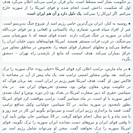
بر حکومت بشار اسد مسلط است. بنابر قرار، ترامپ می‌باید اعلان می‌کرد هدف
اول که شکست داعش است انجام شده و قوای امریکا را از سوریه خارج
می‌کنم. اگر این‌کار را نمی‌کند،
یک دلیل دارد و آن هم ایران است
.
●
روسیه به کنار، ایران بزرگ‌ترین حامی رﮊیم اسد از شروع جنگ بدین‌سو است.
غیر از افراد سپاه قدس، شماری زیاد پاکستانی و افغانی و نیز قوای حزب‌الله
لبنان در سوریه در جنگ شرکت دارند. عمده قوای شیعه که با شورشیان سنی
می‌جنگند، در غرب فرات مستقر هستند. امریکا هواپیماهای بدون خلبان ایران را
ساقط می‌کند و محلهای استقرار قوای شیعه را، بخصوص در مناطق مجاور مرز
عراق بمباران می‌کند. هدف اینست که مانع از بازشدن راه تهران – دمشق
بگردد.
●
در ماه مارس، ترامپ اعلان کرد قوای امریکا «خیلی زود» خاک سوریه را ترک
می‌کنند. بعد بولتن مشاور امنیتی ترامپ شد. یک ماه پیش از آن، در مصاحبه با
فاکس نیوز، او گفت: هدف امریکا تغییر رﮊیم در ایران است. بعد بریان هوک، که
در حکومت بوش، معاون بولتن بود، متصدی تحریمهای ایران شد. در ماه
سپتامبر، جفری که دبیر سفارت امریکا در بغداد بود (در دوره بوش) و اینک تصدی
امور سوریه با او است، در ماه سپتامبر گفت: ترامپ موافقت کرد قوای امریکا
بطور نامحدود در سوریه بمانند. در 22 سپتامبر، جولیانی، وکیل مدافع ترامپ
گفت: قصد ما براندازی رﮊیم ایران است و نمی‌توانم بگویم این کار در چند روز و
یا چند ماه و یا دو سال، انجام خواهد گرفت. در 24 سپتامبر، جان بولتن تأیید کرد
تا وقتی قوای ایران و نیروهای دست نشانده ایران سوریه را ترک نگویند، قوای
امریکا سوریه را ترک نخواهند گفت. سخن او می‌تواند شامل رﮊیم اسد نیز