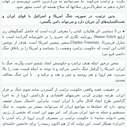
بگردد. و ترامپ می‌گوید: ما نمی‌توانیم به بزرگ‌ترین حامی تروریسم در جهان
اجازه بدهم به خطرناک‌ترین سلاحها که سلاح هسته ای ‌است مجهز شود.
بدین ترتیب، در سوریه، جنگ امریکا و اسرائیل با قوای ایران و
تحت‌الحمایه‌های آن جریان دارد و می‌تواند دامن بگسترد
.
●
در 5 دسامبر، کن هالینان، کتابی را معرفی کرده ‌است که حاصل گفتگوهای ریز
ارلیچ
Reese Erlich
، روزنامه نگاری که عمری را در خاورمیانه گذرانده ‌است با
شارل فریمن
Charles Freeman, Jr
،
سفیر پیشین امریکا است. هدف از نوشتن
کتاب این ‌است که حکومت ترامپ وضعیت را بشناسد و امریکا را در باتلاق جنگ
دائمی فرو نبرد.
سخن درخور اینکه هدف ترامپ و حکومتش ایجاد بلبشو است وگرنه، جنگ با
ایران، امریکا را گرفتار جنگ دائمی می‌کند و با توجه به اینکه قیمت نفت را بالا
می‌برد، هم اروپا و هم روسیه و چین و هند و ترکیه و... با این جنگ مخالف
هستند.
در حقیقت، قصد واقعی حکومت ترامپ از گستردن سایه شوم جنگ بر فراز
ایران، هرچه مؤثرتر کردن تحریمهای اقتصادی و بازداشتن اروپا از به اجرا
گذاشتن طرح ایجاد کانال مالی با ایران است. بنابراین، احتمال بسیار ضعیف
وجود دارد که حمله‌ها به مواضع ایران که می‌توانند بیشتر نیز بشوند، به جنگ
مستقیم و حمله به خود ایران سرباز کند.
امر مهم این ‌است که بخشی از رژیم،
یعنی «دولت سایه» با حکومت ترامپ در منصرف کردن اروپا از راه‌ آمدن با
«ایران» همکار است. این دولت که از هم اکنون زمینه را برای جانشین خامنه‌ای