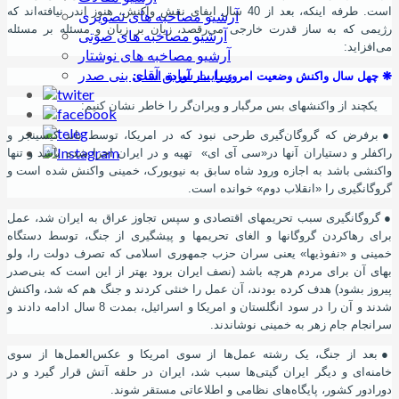
است. طرفه اینکه، بعد از 40 سال ایفای نقش واکنش، هنوز اندر نیافته‌اند که
آرشیو مصاخبه های تصویری
رﮊیمی که به ساز قدرت خارجی می‌رقصد، زیان بر زیان و مسئله بر مسئله
آرشیو مصاخبه های صوتی
می‌افزاید:
آرشیو مصاخبه های نوشتار
سایت سابق آقای بنی صدر
❋
چهل سال واکنش وضعیت امروز را ببار آورده ‌است:
یکچند از واکنشهای بس مرگبار و ویران‌گر را خاطر نشان کنیم:
●
برفرض که گروگان‌گیری طرحی نبود که در امریکا، توسط باند کیسینجر و
راکفلر و دستیاران آنها در«سی آی ای» تهیه و در ایران اجرا شده باشد و تنها
واکنشی باشد به اجازه ورود شاه سابق به نیویورک، خمینی واکنش شده ‌است و
گروگانگیری را «انقلاب دوم» خوانده ‌است.
●
گروگانگیری سبب تحریمهای اقتصادی و سپس تجاوز عراق به ایران شد، عمل
برای رهاکردن گروگانها و الغای تحریمها و پیشگیری از جنگ، توسط دستگاه
خمینی و «نفوذیها» یعنی سران حزب جمهوری اسلامی که تصرف دولت را، ولو
بهای آن برای مردم هرچه باشد (نصف ایران برود بهتر از این‌ است که بنی‌صدر
پیروز بشود) هدف کرده بودند، آن عمل را خنثی کردند و جنگ هم که شد، واکنش
شدند و آن را در سود انگلستان و امریکا و اسرائیل، بمدت 8 سال ادامه دادند و
سرانجام جام زهر به خمینی نوشاندند.
●
بعد از جنگ، یک رشته عمل‌ها از سوی امریکا و عکس‌العمل‌ها از سوی
خامنه‌ای و دیگر ایران گیتی‌ها سبب شد، ایران در حلقه آتش قرار گیرد و در
دورادور کشور، پایگاه‌های نظامی و اطلاعاتی مستقر شوند.