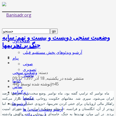
وضعیت سنجی دویست و بیست و نهم: سایه
صفحه اول
جنگ بر تحریمها
پخش مستقیم
آرشیو ویدئوهای پخش مستقیم قبلی
پیام
صوتی
تصویری
دسته:
وضعیت سنجی
نوشتار
منتشر شده در یکشنبه, 18 آذر 1397 09:37
کتابها
نوشته شده توسط 445jn45
تماس
زندگینامه
ماه نوامبر که ترامپ گفته بود، ماه نوامبر
,
وضع سخت‌ترین تحریمها برضد
عکسها
ایران می‌شود، سپری شد. مقامهای حکومت روحانی، همچنان تکرار می‌کنند
آرشیو ها
راهکار مالی اروپاییان برای خنثی کردن تحریمها، «بزودی عملیاتی می‌شود». اما
آرشیو وضعیت سنجی ها
زودتر از آن، انگلستان و فرانسه، «مسئله موشک» ایران را به شورای امنیت
بردند. در این میان، تهدیدها به جنگ، خامنه‌ای و روحانی را به واکنش وادشته‌
آرشیو مقالات