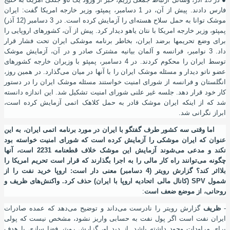
فارس دادند. پیش از آن، در 1 دسامبر، پمپئو، وزیر خارجه امریکا گفت: ایران
موشک توانا به حمل سلاح هسته
ای را آزمایش کرده ‌است. در 3 دسامبر (12 آذر)
پمپئو، وزیر خارجه امریکا با نتان یاهو دیدار کرد. پیش از آن، کشورهای اروپایی را
برای وضع تحریمها برضد ایران، بخاطر برنامه موشکی ایران تحت فشار قرار
داد. 3 نوامبر، فرانسه و آلمان بیانیه مشترک صادر و در آن، آزمایش موشک
توسط ایران را محکوم کردند. در 4 دسامبر، پمپئو با وزیران خارجه کشورهای
عضو ناتو دیدار و مسئله موشک ایران را با آنها در میان می‌گذارد. در همین روز،
انگلستان و فرانسه از شورای امنیت خواستند مسئله موشک ایران را در دستور
کار خود قرار دهد. جلسه غیر علنی شورای امنیت تشکیل شد. این اندازه دانسته
شد که از اینکه ایران موشک قادر به حمل کلاهک اتمی آزمایش کرده است،
ابراز نگرانی شد.
اما وقتی سه کشور طرف گفتگو با ایران در مورد برنامه اتمی ایران، به این
عنوان که ایران موشکی را آزمایش کرده‌ است که شورای امنیت خواسته بود
نکند و مدعی می‌شوند آزمایش این موشک خلاف قطعنامه 2231 است، آنها
چگونه می‌توانند راه کار مالی را به اجرا بگذارند که قرار است تحریم امریکا را
بلااثر کند؟ گزارش رویتر (4 دسامبر) معنی دار است: اروپا خرید نفت را از
شمول
SPV
(کانال مالی اتحادیه اروپا با ایران) حذف کرد. واکنش‌های ظریف و
روحانی، از موضع ضعف است
:
-
ظریف
گزارش رویتر را نادرست می‌داند و توضیح می‌دهد که عمده صادرات
ایران نفت است اگر پول نفت به حسابی واریز نشود، مشخص نیست که پولی
برای مراودات وجود داشته باشد. از دید او، گزارش رویتر فضا سازی با هدف