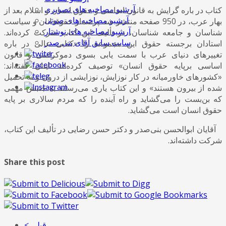
آرشیو مصاخبه های تصویری
کتاب در باره گرایش به قانون اساسی و حقوق انسان و اسلام بعد از
آرشیو مصاخبه های صوتی
بهار عرب، در 950 صفحه منتشر شد. پرشمار حقوقدانان و سیاست
آرشیو مصاخبه های نوشتار
شناسان و جامعه شناسان، در تألیف این کتاب شرکت کرده‌اند.
سایت سابق آقای بنی صدر
استادان برجسته حقوق این مجموعه را «کتابی عالی در باره
تغییرهای دنیای عرب با سمت یابی بسوی دموکراسی و قانون
اساسی برپایه حقوق انسان» توصیف کرده‌اند. اینان گفته‌اند:
«کشورهای خاورمیانه در کار نوزایش، نوزایشی از درون و نه تحمیل
شده از بیرون هستند» و این کتاب یاری می‌رساند به جنبش مهمی
که بن‌بست را می‌گشاید و راه آینده را که مردم سالاری بر پایه
حقوق انسان است می‌گشاید.
آقایان ابوالحسن بنی‌صدر و دکتر حسن رضایی در تألیف این کتاب،
شرکت داشته‌اند.
Share this post
< قبلی