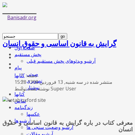
گرایش به قانون اساسی و حقوق انسان
صفحه اول
پخش مستقیم
آرشیو ویدئوهای پخش مستقیم قبلی
پیام
صوتی
دسته:
کتابها
تصویری
منتشر شده در سه شنبه, 13 فروردين 1398 15:28
نوشتار
نوشته شده توسط Super User
کتابها
تماس
زندگینامه
عکسها
آرشیو ها
معرفی کتاب در باره گرایش به قانون اساسی و حقوق
آرشیو وضعیت سنجی ها
انسان
آرشیو مقالات