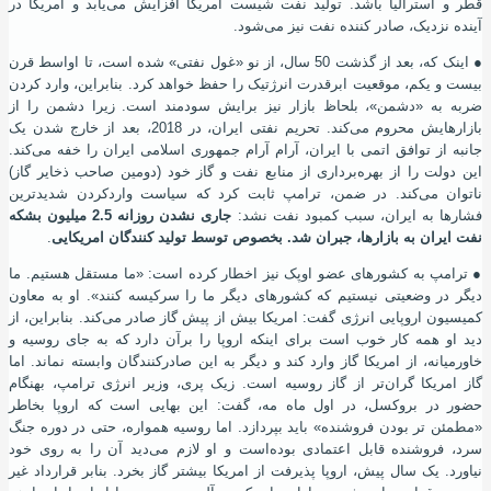
قطر و استرالیا باشد. تولید نفت شیست آمریکا افزایش می‌یابد و امریکا در
آینده نزدیک، صادر کننده نفت نیز می‌شود.
●
اینک که، بعد از گذشت 50 سال، از نو «غول نفتی» شده ‌است، تا اواسط قرن
بیست و یکم، موقعیت ابرقدرت انرﮊتیک را حفظ خواهد کرد. بنابراین، وارد کردن
ضربه به «دشمن»، بلحاظ بازار نیز برایش سودمند است. زیرا دشمن را از
بازارهایش محروم می‌کند. تحریم نفتی ایران، در 2018، بعد از خارج شدن یک
جانبه از توافق اتمی با ایران، آرام آرام جمهوری اسلامی ایران را خفه می‌کند.
این دولت را از بهره‌برداری از منابع نفت و گاز خود (دومین صاحب ذخایر گاز)
ناتوان می‌کند. در ضمن، ترامپ ثابت کرد که سیاست واردکردن شدیدترین
فشارها به ایران، سبب کمبود نفت نشد:
جاری نشدن روزانه 2.5 میلیون بشکه
نفت ایران به بازارها، جبران شد. بخصوص توسط تولید کنندگان امریکایی
.
●
ترامپ به کشورهای عضو اوپک نیز اخطار کرده‌ است: «ما مستقل هستیم. ما
دیگر در وضعیتی نیستیم که کشورهای دیگر ما را سرکیسه کنند». او به معاون
کمیسیون اروپایی انرﮊی گفت: امریکا بیش از پیش گاز صادر می‌کند. بنابراین، از
دید او همه کار خوب است برای اینکه اروپا را برآن دارد که به جای روسیه و
خاورمیانه، از امریکا گاز وارد کند و دیگر به این صادرکنندگان وابسته نماند. اما
گاز امریکا گران‌تر از گاز روسیه است. زیک پری، وزیر انرﮊی ترامپ، بهنگام
حضور در بروکسل، در اول ماه مه، گفت: این بهایی است که اروپا بخاطر
«مطمئن تر بودن فروشنده» باید بپردازد. اما روسیه همواره، حتی در دوره جنگ
سرد، فروشنده قابل اعتمادی بوده‌است و او لازم می‌دید آن را به روی خود
نیاورد. یک سال پیش، اروپا پذیرفت از امریکا بیشتر گاز بخرد. بنابر قرارداد غیر