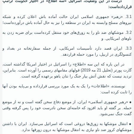
درست در این وضعیت، اسرائیل «سه اطلاع» در اختیار حکومت ترامپ
قرار
داده‌
است:
3.1. «رهبر» جمهوری اسلامی ایران حالت آماده باش اعلان کرده و شبکه
نیروهای مسلح وابسته به ایران در منطقه را نیز به حال آماده باش درآورده
‌است؛
3.2. موشکهای ضد ناو را به زورق‌های خود منتقل کرده
‌است برای ضربه زدن به
ناوهای امریکایی. و
3.3. ایران قصد دارد تأسیسات امریکایی، از جمله سفارتخانه در بغداد و
کنسولگری در اربیل، را مورد حمله قراردهد.
در این باره که این سه «اطلاع» را اسرائیل در اختیار امریکا گذاشته‌ است،
گارت پورتر (تحلیل 21 مه 2019) قولهای مقامهای رسمی را آورده‌ است. بنابراین،
تردید نیست که نقش آتش بیار جنگ را نتان یاهو برعهده گرفته‌ است.
نویسنده، «اطلاعات» را یک به یک مورد بررسی قرارداده و بی‌پایه بودن آنها
را ثابت کرده‌ است:
●
«رهبر جمهوری اسلامی» ایران، از موضع دفاع سخن گفته‌ است و نه از موضع
حمله. بر گفته او باید افزود که خامنه‌ای سخن نادرست خود را پس گرفته وقتی
گفت جنگ نمی‌شود.
●
انتقال موشکها به زورق‌ها دروغی است که اسرائیل می‌سازد. ایران با داشتن
موشکهای کروز ضد ناو نیازی به انتقال موشکها به درون زورقها ندارد.