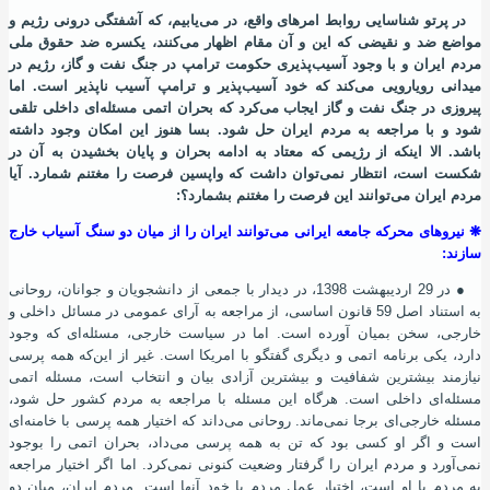
در پرتو شناسایی روابط امرهای واقع، در می‌یابیم، که آشفتگی درونی رﮊیم و
مواضع ضد و نقیضی که این و آن مقام اظهار می‌کنند، یکسره ضد حقوق ملی
مردم ایران و با وجود آسیب‌پذیری حکومت ترامپ در جنگ نفت و گاز، رﮊیم در
میدانی رویارویی می‌کند که خود آسیب‌پذیر و ترامپ آسیب ناپذیر است. اما
پیروزی در جنگ نفت و گاز ایجاب می‌کرد که بحران اتمی مسئله‌ای داخلی تلقی
شود و با مراجعه به مردم ایران حل شود. بسا هنوز این امکان وجود داشته
باشد. الا اینکه از رﮊیمی که معتاد به ادامه بحران و پایان بخشیدن به آن در
شکست است، انتظار نمی‌توان داشت که واپسین فرصت را مغتنم شمارد. آیا
مردم ایران می‌توانند این فرصت را مغتنم بشمارد؟:
❋
نیروهای محرکه جامعه ایرانی می‌توانند ایران را از میان دو سنگ آسیاب خارج
سازند:
●
در 29 اردیبهشت 1398، در دیدار با جمعی از دانشجویان و جوانان، روحانی
به استناد اصل 59 قانون اساسی، از مراجعه به آرای عمومی در مسائل داخلی و
خارجی، سخن بمیان آورده‌ است. اما در سیاست خارجی، مسئله‌ای که وجود
دارد، یکی برنامه اتمی و دیگری گفتگو با امریکا است. غیر از این‌که همه پرسی
نیازمند بیشترین شفافیت و بیشترین آزادی بیان و انتخاب است، مسئله اتمی
مسئله‌ای داخلی است. هرگاه این مسئله با مراجعه به مردم کشور حل شود،
مسئله خارجی‌ای برجا نمی‌ماند. روحانی می‌داند که اختیار همه پرسی با خامنه‌ای
است و اگر او کسی بود که تن به همه پرسی می‌داد، بحران اتمی را بوجود
نمی‌آورد و مردم ایران را گرفتار وضعیت کنونی نمی‌کرد. اما اگر اختیار مراجعه
به مردم با او است، اختیار عمل مردم با خود آنها است. مردم ایران، میان دو