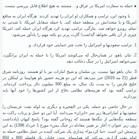
●
حمله به سفارت امریکا در عراق و... مستند به هیچ اطلاع قابل بررسی نیست.
با وجود این، ترامپ و همکاران او ایران را تهدید کردند: هرگاه ایران به منافع
امریکا و یا متحدانش در منطقه حمله کند، با حمله متقابل امریکا، با شدتی به
تمام، روبرو خواهد شد. بتازگی، ترامپ تهدید کرد هرگاه ایران حمله کند، امریکا
چیزی از آن باقی نخواهد گذاشت! گارت پرتر دو نکته مهم را یادآور می‌‌شود:
1. ترامپ سعودیها و اسرائیل را تحت چتر حمایتی خود قرارداد. و
2. نتان یاهو، در همان‌حال که می‌کوشد امریکا را با حمله به ایران برانگیزد،
نمی‌خواهد اسرائیل را در جنگ دخالت دهد.
3. نتان یاهو تنها نیست. بن سلمان و شیخ امارات نیز با او هستند. روزنامه شرق
قطر (21 مه 2019) خبر می‌دهد که این دو هزینه حضور ناو هواپیما بر لینکلن در
خلیج فارس را به مدت یک سال، به مبلغ 300 میلیون دلار پرداخت کرده‌اند.
ترامپ گفته بود که هزینه‌های نظامی دفاع از این کشورها را خود آنها باید
بپردازند.
در حال حاضر، دو حمله، یکی در الفجیره و دیگری به لوله نفت عربستان را
سعودیها و اماراتی‌ها زیر سر «ایران» می‌دانند. آیا این دو عمل و پرتاب راکت به
منطقه تنگه‌هایی از تنگه‌ها هستند که روحانی گفته بود؟ پاسخ کیهان (یادداشت
روز، زیر عنوان «
آغاز بر تغییر معادله در جنگ یمن» مورخ 1 خرداد 1398) به این
پرسش این‌ است: «ما کردیم!» پنداری یک شرکت کننده در عمل نظامی حمله به
لوله نفت گزارش می‌کند که هواپیمای بدون خلبان یک فاصله 800 و 850