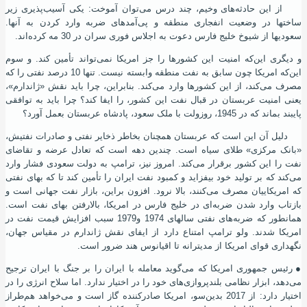
از این حادثه‌های وخیم، چند درس می‌توان آموخت: یکی آسیب‌پذیری زیر
ساختها در وضعیت انفجاری منطقه و پی‌آمدهای ضربه وارد کردن به آنها.
سعودیها از شیوخ خلیج فارس دعوت به اجلاس فوری سران در 30 مه کرده‌اند.
و دیگری این‌که امنیت این کشورها را جز امریکا نمی‌تواند تأمین کند. و سوم
این‌که امریکا چون سابق به نفت منطقه وابسته نیست. تنها 10 درصد نفتی را که
مصرف می‌کند، از این کشورها وارد می‌کند. بنابراین، چرا باید نقش «ﮊاندارم»،
یعنی امنیت عربستان در قبال نفت این کشور، را ایفا کند؟ چرا باید به توافقی
پایبند بماند که در 1945، روزولت با ملک سعود، پادشاه عربستان بعمل آورد؟
دلیل آن این‌ است که عربستان همچنان بخاطر ذخایر نفتی و صادرات نفتیش،
«بانک مرکزی» طلای سیاه است. چندین دهه است که تعادل عرضه و تقاضای
نفت را این کشور برقرار می‌کند. امروز نیز، ترامپ به دولت سعودی فشار وارد
می‌کند که بر تولید خود بیفزاید و کمبود نفت ایران را تأمین کند تا که بهای نفتی
که امریکاییان مصرف می‌کنند، بالا نرود. افزون براین، بازار نفت جهانی است و
بازتاب وارد شدن ضربه‌ای در خلیج فارس در امریکا، بالارفتن بهای نفت است.
همانطور که ضربه‌های نفتی سالهای 1974 و
1979 سبب افزایش قیمت نفت در
امریکا شدند. ولو ترامپ امتناع دارد از ایفای نقش ﮊاندارم در مقیاس جهان،
نگهداری قوای امریکا از مدیترانه تا اقیانوس هند ضرور است.
●
رئیس جمهوری امریکا که می‌گوید معامله با ایران را بر جنگ با ایران ترجیح
می‌دهد، ابزار نظامی بلندپروازی‌های خود را در اختیار ندارد. اما سلاح انرﮊی را در
اختیار دارد: از 2017 بدین‌سو، امریکا صادرکننده گاز است و می‌خواهد هم‌طراز