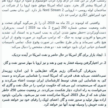
رسمی، قرار بر این شد، در ازای وارد کردن آلومینیوم و سویا از اروپا، اروپا هم
از امریکا بیشتر گاز بخرد. بدون اینکه امریکا موفق شود اروپا را از شرکت در
ساختمان لوله روسی – اروپایی
Nord Stream 2
باز دارد. این بدان معنی است
خود امپراطور انگاری ترامپ حد دارد.
واقعیتی که لوموند در 21 ماه مه 2019، آن را باز می‌گوید گویای صحت و
دقت وضعیت سنجی شماره 250 (مورخ 2 ماه مه 2019 ) است. بدین‌قرار،
دست‌آویزکردن «خطر مجهز شدن ایران به بمب اتمی» و به استناد آن، تشدید
تحریمها و افزودن تهدید به جنگ - که ترامپ می‌گوید در صورت وقوع، از ایران
هیچ باقی نمی‌ماند و بنابر طرح نظامی، در صورت وقوع جنگ، تمامی تأسیسات
اقتصادی حیاتی ایران نابود خواهند شد - دو هدف مشخص را دنبال می‌کند:
1.
ایجاد بازار برای گاز امریکا در حال حاضر و نفت امریکا در آینده نزدیک،
2. در اختیارگرفتن وسیله فشار به چین و هند و نیز اروپا با مهار صدور نفت و گاز.
بدین‌قرار، گردانندگان رﮊیم هرگاه عقل‌هایی تا این اندازه زورمدار
نمی‌داشتند، می‌باید هدف قدرتی که امریکا است را شناسایی می‌کردند و دست
کم، به شناسایی این هدف توسط کارشناسان ایران دوست اعتناء می‌کردند و
تدبیری که می‌سنجیدند، این می‌شد که حکومت ترامپ را در جنگ نفت و گازی که
می‌خواست به راه ‌اندازد، دچار شکست می‌کردند. در وضعیت سنجی 250، خاطر
نشان شد که از سال 2023، امریکا صادرکننده نفت نیز می‌شود. بنابراین، باوجود
اراده مهار تولید و صدور نفت و گاز، اعضای اوپک را رقبای خود نیز خواهد شمرد
و نفت خویش را وسیله تهدید آنها نیز خواهد کرد
.