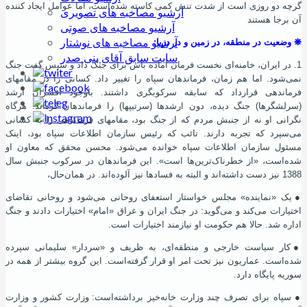
گرچه دو روزی است از شدت تنش کمی کاسته شده
‌است، اما عوامل ایجاد کننده
آرشیو مصاخبه های تصویری
آن برجا هستند
آرشیو مصاخبه های صوتی
آرشیو مصاخبه های نوشتار
❋
وضعیت در منطقه، در زمین و در دریا:
سایت سابق آقای بنی صدر
1. در ایران، خامنه‌ای نخست فرمان آماده باش برای جنگ داد و سپس گفت جنگ
نمی‌شود. اما هم زمان، فرماندهان سپاه را تغییر داد. کسانی را در مقامهای
فرماندهی قرارداد که سابقه سرکوبگری داشتند. باوجود افسران ارشد
(سرلشگرها) جنگ دیده، دون ارشدها (سرتیپها) را فرماندهان گرداند. هرگاه
نگرانی او نه از جنبش مردم که از جنگ بود، مقامهای فرماندهی را به کسانی
می‌سپرد که تجربه دارند. تائب که رئیس سازمان اطلاعات سپاه بود، اینک
مسئول سازمان اطلاعات سپاه خوانده می‌شود. محسن محقق که معاون او
شده
‌است، «از خطرناک‌ترین‌ها است». این فرماندهان در سرکوب جنبش سال
1388 نیز دست داشته‌اند و البته به فسادها نیز آلوده‌اند. در همان‌حال،
●
یک «نماینده» مجلس خواستار استعفای روحانی می‌شود و روحانی تقاضای
اختیارات می‌کند و می‌گوید: در جنگ ایران و عراق «امام» اختیارات دادند و جنگ
اداره شد. حالا هم حکومت او نیازمند اختیارات است.
●
کار سیاست خارجی و منطقه‌ای، به ظریف و «سردار» سلیمانی سپرده
شده
‌است. عماریون نیز تحت امر او قرار گرفته
‌است. این گروه بیشتر از همه در
سوریه پایگاه دارد.
●
سپاه برای تصرف چند وزارت خانه
خیز برداشته
‌است: وزارت کشور و وزارت