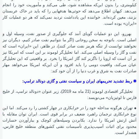
کیلومتری، را بدون این‌که مشاهده شود، طی می‌کند و مأموریت خود را انجام
می‌دهد. کیهان اطلاع می‌دهد که حوثی‌ها هدفهایی را که باید در خاک عربستان
بزنند، معین کرده‌اند. خواننده این یادداشت تردید نمی‌کند که هر دو عملیات کار
«ایران» بوده‌ است.
بهررو، این دو عملیات گویای آنند که جلوگیری از صدور نفت، وسیله‌ اول و
اصلی است. باتوجه به سخن روحانی (اگر ما نتوانیم نفت صادر کنیم، دیگران نیز
نخواهند توانست از تنگه هرمز نفت صادر کنند)، در ظاهر، این «ایران» است که
نفت و گاز را وسیله اصلی می‌کند. اما تحلیل‌گر لوموند بر این ‌است که امریکا نیز
بر آن‌ است که اروپا را ناگزیر کند گاز امریکا را بخرد. بر واقعیتی که این تحلیل‌گر
عیان می‌کند، واقعیت دومی را باید افزود و آن این‌که امریکا می‌خواهد مهار
صادرات نفت به شرق و غرب دنیا را از آن خود کند:
❋
ربط تشدید تحریمهای ایران و سیاست نفتی و گازی دونالد ترامپ:
تحلیل‌گر اقتصادی لوموند (21 ماه مه 2019)، زیر عنوان «دونالد ترامپ، از خلیج
فارس تا لوئیزیان» می‌نویسد:
●
تهران هرگونه مداخله خود را در خرابکاری در چهار کشتی را رد می‌کند. اما این
نوع خرابکاری ترجمان راهبرد ضعیف در برابر قوی است. ایران توان مقابله با
آتش ارتش امریکا را ندارد. بکابردن وسیله‌های کوچک و ببارآوردن خسارات
محدود برای اثبات آسیب‌پذیری تأسیسات نفتی کشورهای منطقه خلیج فارس،
هشدار است.