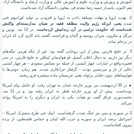
آموزش و پرورش و وزارت علوم و آموزش عالی و وزارت ارشاد و دانشگاه آزاد.
هم اکنون، پاسدار حمید رضا مقدم فر، معاون دانشگاه آزاد شده
‌است.
2. تهدید اروپا و مهلت دوماهه دادن به اروپا و افزودن بر تولید اورانیوم غنی
شده
یعنی این‌که رﮊیم ولایت مطلقه فقیه در همان مداربسته‌ای واکنش
شده‌
است که حکومت ترامپ در آن، زندانیش کرده‌
است
. در 22 مه، پوتین و
مرکل و مکرون، سران روسیه و آلمان و فرانسه، گفتند باید کاری کرد که ایران
در برجام بماند.
3. در خلیج فارس، پیش از این، روحانی گفته بود: غیر از تنگه هرمز، تنگه‌های
دیگر نیز داریم. به دنبال اعلان گسیل ناو هواپیمابر لینکلن به خلیج فارس، در بندر
فجیره واقع در امارات، چهار کشتی، از جمله دو نفتکش سعودی
– هر چهار کشتی
خالی از بار و سرنشین بودند – گرفتار خرابکاری شدند. هم زمان، حوثی‌ها با
هواپیماهای بدون خلبان برلوله نفتی عربستان ماده منفجره فرو ریختند.
●
در 30 اردیبهشت نیز، وزیر خارجه عمان به تهران رفت. او حامل پیام امریکا
بوده
‌است. پیش از او، وزیر خارجه قطر به ایران رفته بود. و در 21 مه،
نخست‌وزیر عراق گفت دو هیأت، یکی به ایران و دیگری را به امریکا روانه
می‌کند.
3.در سوریه و یمن نیز جنگ شدت گرفته
‌است. اینک خبر طرح مشترک امریکا –
اسرائیل برضد ایران و سوریه و حزب الله لبنان و حماس فلسطین، از پرده
بیرون افتاده
‌است.