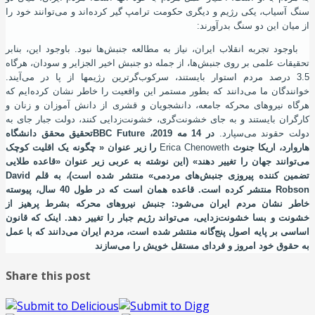
سنگ آسیاب، یکی رﮊیم و دیگری حکومت ترامپ گیر کرده‌اند و می‌توانند خود را
از میان این دو سنگ بدرآورند:
باوجود تجربه انقلاب ایران، نیاز به مطالعه جنبش‌ها نبود. باوجود این، بنابر
تحقیقات علمی بر روی جنبش‌ها، از جمله دو جنبش اخیر الجزایر و سودان، هرگاه
3.5 درصد مردم استوار بایستند، سرکوب‌گرترین رﮊیمها از پا در می‌آیند.
خوانندگان ما می‌دانند که بطور مستمر این واقعیت را خاطر نشان کرده‌ایم که
هرگاه نیروهای محرکه جامعه، دانشجویان و قشری از دانش آموزان و زنان و
کارگران بایستند و به جای خشونت‌گری، خشونت‌زدایی کنند، دولت جبار جای به
دولت حقوند می‌سپارد.
در 14 مه 2019،
BBC Future
تحقیق محقق دانشگاه
هاروارد، اریکا جنوث
Erica Chenoweth
را زیر عنوان « چگونه یک اقلیت کوچک
می‌توانند جهان را تغییر دهند» (این نوشته به عربی زیر عنوان «قاعده طلایی
تضمین کننده پیروزی جنبش‌های مردمی» منتشر شده است)، به قلم
David
Robson
منتشر کرده‌ است. قاعده همان است که در طول 40 سال، پیوسته
خاطر نشان مردم ایران می‌شود: جنبش نیروهای محرکه بشرط پرهیز از
خشونت و بسا خشونت‌زدایی، می‌تواند رﮊیم جبار را تغییر دهد. اینک که قانون
اساسی بر پایه اصول پنج‌گانه منتشر شده ‌است، مردم ایران می‌دانند که با عمل
به حقوق خود امروز و فردای مستقل خویش را می‌سازند
Share this post