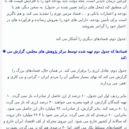
چرکین درمان ناپذیر است، بلکه دولت باید بودجۀ خود را با افزایش قیمت‌ ها، با
آن منطبق کند (محل‌ های درآمد تعیین شده در جدول). به سخن دیگر، هم با
بودجه و اعتبارات بانکی و ...، فساد مزمن تورم را تشدید می‌ کند، و هم ناگزیر
است برای تأمین بودجه، دارایی‌ های خود را بفروش رسانده و فرآورده‌ های در
اختیار خود را گرانتر بفروشد.
جدول دوم، فسادهای دیگری را آشکار می‌ کند:
❋ فسادها که جدول دوم تهیه شده توسط مرکز پژوهش‌ های مجلس، گزارش می‌
کند:
جدول دوم، تعادل ارزی را برقرار می‌ کند. در همان‌ حال، فسادهای بزرگ را
گزارش می‌ کند که بهای بسیار سنگین آن را مردم ایران – گرانی و بی‌ کاری و
فقر، می‌ پردازند:
۱. بنابر ردیف اول این جدول، ۶۰ درصد از ارز حاصل از صادرات باز نمی‌ گردد.
تهیه کنندگان گزارش، از قوه مجریه می‌ خواهند ۴۰ درصد ارزی که باز می‌ گردد
را ۸۰ درصد کند. بنابر گزارش، از صادرات، ۴۴ میلیارد دلار ارز حاصل می‌ شود.
بنابراین، ۶۰ درصدی که باز نمی‌ گردد، برابر می‌ شود با ۲۶.۴ میلیارد دلار ثروت
که سالانه از کشور خارج می‌ شود. این نیروی محرکه از کف اقتصاد ایران خارج و
در اقتصادهای مسلط بکار می‌ افتد. اما ۴۰ درصدی هم که بر می‌ گردد، بصورت