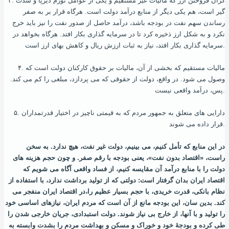
۳. گران فروختن ارز که مالیات غیر مستقیم و یکی از عوامل تورم دیرپا و شدت
گیر است، هم یکی دیگر از منابع درآمد دولت است. هرگاه قرار بر به صفر
رساندن سهم نفت در بودجه باشد، درآمد حاصل از صدور نفت را نیز باید خرج
نکرد و به شکل ارز ذخیره کرد تا در سرمایه‌ گذاری بکار افتد. هرگاه بخواهد در
سرمایه‌ گذاری بکار افتد، نیاز به ثبات ارزش ریال و کاهش بهای ارز است.
۴. مالیات مستقیم که بخشی از آن، مالیات بر حقوق کارکنان دولت است که
وصول می‌ شود. در واقع، دولت از حقوقی که می‌ پردازد، مبلغی را کم می‌ کند.
پس، درآمد واقعی نیست.
۵. دارایی‌ های متعلق به جمهور مردم که به قیمتی ناچیز در اختیار قدرتمداران
قرار داده می‌ شوند.
در این منابع که تأمل کنیم، می‌ بینیم، دولت غیر نفت، هیچ ندارد. به سخن
راست، «اقتصاد بدون نفت»، یعنی بودجه با رقم صفر. و چون حجم هزینه‌ های
دولت را با منابع درآمد آن مقایسه کنیم، از فساد واقعی آگاه می‌ شویم که
اقتصاد ایران بدان گرفتار است: دولتی که از تولید برداشت ندارد، با استفاده از
نظام بانکی، قدرت خریدی، با حجم بسیار عظیم را،در اقتصاد ایران منفجر می‌
کند. بدین‌ سان، این بودجه مانع از آن‌ است که مردم ایران، نیازهای اساسی خود
را تولید و با آنها، از خارج بی‌ نیاز شوند. دولت استبدادی، جریان خارجی شدن را
طی کرده و بودجۀ خود و خوراک و مسکن و بهداشت مردم را بشدت وابسته به