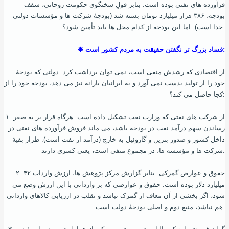
فرآورده‌ های نفتی بوده ‌است. بنابر قولِ سخنگوی حکومت روحانی، سقف
بودجه، ۳۸۶ هزار میلیارد تومان بسته شد (بودجۀ شرکت ها و مؤسسات دولتی
جدا است). اما این بودجه از کدام محل ها باید تأمین شود؟:
❋ فساد بزرگ‌ تر نگفتن حقیقت به مردم کشور است:
از اقتصادی که رشدش منفی است، نمی‌ توان برداشت کرد. دولتی که بودجۀ
خود را از تولید بدست نمی‌ آورد و به ایرانیان یارانه نیز می‌ دهد، بودجه خود را از
کجا حاصل می‌ کند؟:
۱. از شرکت های نفتی که وزارت نفت تشکیل داده است. هرگاه قرار بر به صفر
رساندن سهم درآمد نفت در بودجه باشد، می‌ ماند فروش فرآورده‌ های نفتی در
داخل کشور و صدور بنزین و گازوئیل به خارج (درآمد از نفت است). طراز بقیۀ
شرکت ها و مؤسسه‌ ها، در مجموع منفی است، یعنی کسری دارند.
۲. حقوق و عوارض گمرکی. بنابر گزارش مرکز پژوهش ها، ارزش واردات ۴۲
میلیارد دلار بوده‌ است. حقوق و عوارضی که بر وارداتی با این ارزش وضع می‌
شود، اگر بخشی از آن معاف از گمرک نباشد و تقلب در ارزیابی کالاهای وارداتی
هم نباشد، منبع دوم و اصلی بودجۀ دولت است.