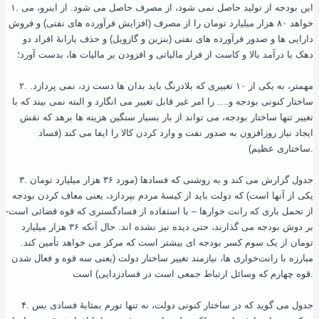
۱. این بودجه از تولید حاصل نمی‌ شود، از مصرف حاصل می‌ شود. از اینرو، می‌
خواهد ۸۰ هزار میلیارد تومان را از مصرف (افزایش فرآورده‌ های نفتی) و فروش
دارایی‌ ها و صدور فرآورده‌ های نفتی (بنزین و گازویل) و حذف یارانۀ افراد دو
دهک با درآمد بالا و کاست از فرار مالیاتی و افزودن بر مالیات ها، بدست آورد؛
۲. مهمتر، به یکی از ۱۰ تغییری که بلادرنگ باید بدان ها دست زد، نمی‌ پردازد.
ساختار کنونی بودجه و.... را امر غیر قابل تغییر می‌ انگارد و البته نمی‌ بیند که با
تغییر تنها ساختار بودجه، می‌ تواند از بار بسیار سنگین هزینه‌ ها برهد که نقش
ایجاد نیاز روزافزون به صدور نفت و وارد کردن کالا را ایفا می‌ کند (فساد
ساختاری عظیم).
۳. جدول گزارش می‌ کند و به روشنی که فسادها (مورد ۳۶ هزار میلیارد تومان
یکی از آنها است) که دولت باید از کیسۀ مردم بپردازد، یعنی معاف کردن بودجه
از تحمل باری که رانت‌ خوارها – با استفاده از فسادگستری که قوه قضائی است-
بر دوش بودجه می‌ گذارند، حتی دیده نیز نشده‌ اند. حال آنکه ۳۶ هزار میلیارد
تومان از یک سوم کسر بودجه‌ ای بیشتر است که مرکز می‌ خواهد تأمین کند.
مبارزه با رانت‌خواری ها، نیازمند تغییر ساختار دولت (یعنی سه قوه و فعال شدن
قوه چهارم که وسائل ارتباط جمعی است در فسادزدایی) است.
۴. جدول می‌ گوید که در ساختار کنونی دولت، نه تنها تورم بمثابۀ فسادی بس