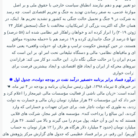
دو تغییر نهم و دهم نیازمند انطباق سیاست خارجی با حقوق ملی و بر اصل
موازنۀ عدمی، به صفر رساندن تهدید به جنگ و تحریم اقتصادی است. چه رسد
به شرکت در ۹ جنگ و تحمیل حالت جنگی به کشور و تشدید تحریم‌ ها. اینک، در
همان‌ حال که اکثریت بزرگی از امریکاییان، مخالفت با جنگ (سنجش افکار ۲۴
ﮊوئن ۲۰۱۹) را ابراز کرده‌ اند و خواهان راهکار غیر نظامی شده‌ اند (۵۸ درصد) و
تنها ۵ درصد از جنگ جانبداری کرده و ۱۹ درصد هم با «حمله محدود» موافق
هستند، در حین کوشش حکومت ترامپ و طرف او، «دولت واقعی» یعنی خامنه‌
ای و مافیاهای نظامی- مالی و دستگاه تبلیغاتی تحت امر او، بر این است که
مردم ایران را در حالت جنگی نگاه دارد. این حالت، دو کار می‌ کند: فراراندن
نیروهای محرکه از ایران و ایجاد فلج اقتصادی، و ایجاد بیشترین فرصت برای
رانت‌ خواری:
❋ برآورد فساد برابر برنامه «تصفیر درآمد نفت در بودجه دولت»، جدول اول:
☚ در خبرهای ۵ تیرماه ۱۳۹۸، قول رئیس سازمان برنامه و بودجه در ۴ تیر ماه،
آمده‌ است: «زیان مالی ناشی از فعالیت مؤسسات مالی غیرمجاز را اعلام کرد و
خبر داد که این مؤسسات ۳۶ هزار میلیارد تومان زیان مالی و خسارت به دولت
زدند، به طوری که دولت ناچار شد، برای جبران تعهدات و خساراتی که وارد
کردند، این مبالغ را پرداخت کند». مؤسسه‌ های غیر مجاز، شرکت های قلابی
هستند که به این و آن حیله، پول مردم را می‌ گیرند و بالا می‌ کشند. ۳۶ هزار
میلیارد تومان (حدود ۳ میلیارد دلار هرگاه هر دلار را ۱۲ هزار تومان به حساب
آوریم). این رقم، در برابر فساد عظیمی که جدول‌ های گزارش مرکز پژوهش های