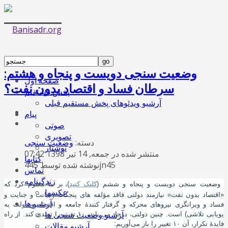
وضعیت سنجی دویست و پنجاه و هشتم:
صفحه اول
سرطان فساد و اقتصاد بدون نفت؟
پخش مستقیم
آرشیو ویدئوهای پخش مستقیم قبلی
پیام
صوتی
تصویری
دسته:
وضعیت سنجی
نوشتار
منتشر شده در جمعه, 14 تیر 1398 07:42
کتابها
نوشته شده توسط 445jn45
تماس
زندگینامه
وضعیت سنجی دویست و پنجاه و ششم (
کلیک کنید
)، بر ما معلوم کرد که
عکسها
«اقتصاد بدون نفت» نیازمند دولتی فاقد مؤلفه‌ های پنجگانۀ (خیانت و جنایت و
آرشیو ها
فساد و ویرانگری نیروهای محرکه و گرفتار کنندۀ جامعه و اقتصاد و دولت به
آرشیو وضعیت سنجی ها
پویایی تلاشی) است. چنین دولتی، درجا، می‌ باید، ۱۰ تغییر را تصدی کند. از راه
فایدۀ تکرار، آن ۱۰ تغییر را باز می‌آوریم:
آرشیو مقالات