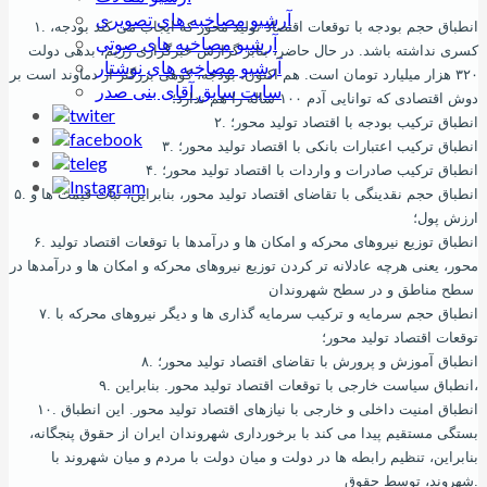
آرشیو مصاخبه های تصویری
۱. انطباق حجم بودجه با توقعات اقتصاد تولید محور که ایجاب می‌ کند بودجه،
آرشیو مصاخبه های صوتی
کسری نداشته باشد. در حال حاضر، بنابر گزارش خبرگزاری رﮊیم، بدهی دولت
آرشیو مصاخبه های نوشتار
۳۲۰ هزار میلیارد تومان است. هم اکنون، بودجه، کوهی بزرگتر از دماوند است بر
سایت سابق آقای بنی صدر
دوش اقتصادی که توانایی آدم ۱۰۰ ساله را هم ندارد؛
۲. انطباق ترکیب بودجه با اقتصاد تولید محور؛
۳. انطباق ترکیب اعتبارات بانکی با اقتصاد تولید محور؛
۴. انطباق ترکیب صادرات و واردات با اقتصاد تولید محور؛
۵. انطباق حجم نقدینگی با تقاضای اقتصاد تولید محور، بنابراین، ثبات قیمت ها و
ارزش پول؛
۶. انطباق توزیع نیروهای محرکه و امکان ها و درآمدها با توقعات اقتصاد تولید
محور، یعنی هرچه عادلانه‌ تر کردن توزیع نیروهای محرکه و امکان ها و درآمدها در
سطح مناطق و در سطح شهروندان
۷. انطباق حجم سرمایه و ترکیب سرمایه‌ گذاری ها و دیگر نیروهای محرکه با
توقعات اقتصاد تولید محور؛
۸. انطباق آموزش و پرورش با تقاضای اقتصاد تولید محور؛
۹. انطباق سیاست خارجی با توقعات اقتصاد تولید محور. بنابراین،
۱۰. انطباق امنیت داخلی و خارجی با نیازهای اقتصاد تولید محور. این انطباق
بستگی مستقیم پیدا می‌ کند با برخورداری شهروندان ایران از حقوق پنجگانه،
بنابراین، تنظیم رابطه‌ ها در دولت و میان دولت با مردم و میان شهروند با
شهروند، توسط حقوق.