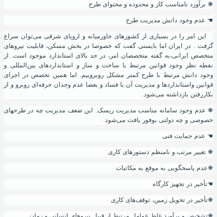
❋
برآورد نامناسب کار و محدوده و محتوای طرح
☚
عدم وجود دانش مدیریت طرح
این امر را در بسیاری از کشورهای خاورمیانه و اروپای شرقی می‌توان سراغ
گرفت . در ایران اما بایستی گفت که خصوصا در بخش مسکن
،
قابلیت نیروهای
متخصص ایرانی
،
به گفته متخصصان امر
،
در حد بالای استاندارد موجود است. از
نقطه نظر وجود قوانین مرتبط با ساخت و ساز و استانداردهای بین‌المللی و
وجود دانش مرتبط با طرح کمتر مشکل روبروییم. اما همین تخصص در اجرای
قوانین واستانداردها و مدیریت آن با فساد و بعضا عدم وجدان حرفه‌ای روبرو و از
بکاررفتن بازداشته می‌شود.
❋
عدم وجود سامانه مناسب مدیریت ریسک. این ضعف مدیریت چه در طرحهای
خصوصی و چه دولتی بوفور یافت می‌شود.
☚
عدم حمایت فنی
❋
تغییر مرتب و نامنظم دستورهای کاری
❋
عدم پاسخگویی به موقع به مکاتبات
☚
تأخیر در تجهیز کارگاه
❋
تأخیر در تحویل زمین، توقف‌های کاری
❋
تشخیص و برآورد غلط عوامل مرتبط از قبیل نیروهای انسانی و زمان