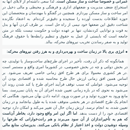
عمرانی و خصوصا ساخت و ساز مسکن است.
لذا سعی داشته‌ام از لابلای آنها به
استخراج ضعف مدیریت و ضعفهای اداری و فرهنگی و محیطی و مالی دخیل در
امر ساخت و ساز مسکن بپردازم. همچنین در گفتگو با مهندسان و متخصصان این
حوزه اطلاعات بدست آورده را سنجیده و دقیق‌تر کرده‌ام. به اعتقاد نگارنده
شناخت دقیق این ضعفها خود نیمی از راه حل است. بر طرف کردن آنها و بدل
به قوت و توانایی کردنشان
،
تنها بر عهده دولت و حکومت نیست بلکه در متن
جامعه است که بایستی از عمل به حقوق و تنظیم رابطه‌ها با حقوق
،
فرهنگ
تولید و به صفر رساندن تخریب نیروهای محرکه
،
ببالد.
● انرژی بری بالا در زمان ساخت و بهره‌برداری و به هرز رفتن نیروهای محرکه
:
همانگونه که ذکر آن رفت
،
تأخیر در اجرای طرح‌های ساخت‌و‌ساز یا تولیدی
،
چه
در بخش دولتی و چه در بخش خصوصی
،
در کشورما امری واقع و مستمر است
.در هر کشوری معمولا برای هر طرح افق زمانی خاصی تعریف می‌شود. بر
اساس همین افق زمانی ارزش حال طرح محاسبه شده و اقتصادی بودن آن
توجیه می‌شود. عواملی که سبب توقف فرآیند اجرای طرح یا کند شدن روند آن
می‌شود به نحوی که در بازه‌ زمانی تعیین شده اجرای آن به پایان نمی‌رسد، بسا
مانع ورود به حوزره تولید و در صورت ورود
،
ادامه‌ دادن به
آ
ن می‌شود. هنگامی که
انجام یک طرح اقتصادی در هر بخشی متوقف شده یا به طول بیانجامد و در زمان
تعیین شده
،
به انجام نرسد
،
ارزش زمان حال آن تغییر می‌کند و امکان دارد توجیه
اقتصادی خود را از دست بدهد.
اما اگر این امر واقع وجود دارد
،
بخاطر
آ
ن‌است
که هم به تأخیراندازان از آن سود می‌برند و هم رانت‌خوارانی که طرحها را
وسیله دوشیدن دولت و اخذ اعتبار از نظام بانکی می‌کنند. بدین‌سان
،
منابع مالی