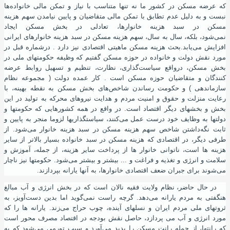
که عرضه مسکن در کشور ما نه تنها متناسب با نیاز و تمکن‌ مالی خانواده‌ها
نبست و به دلیل عدم تطابق با تمکن‌ مالی متقاضیان و پایین نیامدن سهم هزینه‌
مسکن در سبد هزینه خانوارها، تعادلی در بخش مسکن ایجاد
نمی‌شود
،
بلکه
،
سال به سال
،
سهم هزینه مسکن در سبد هزینه خانوارهای ایرانی
افزایش می‌یابد.بحث هزینه مسکن ماهیتی اقتصادی نیز دارد . درشماره قبل در
مورد نقش دولت و خانواده در حوزه مسکن گفتیم که وظیفه حکومتهای ملی در
بخش مسکن، درواقع سیاست‌گذاری، نظارت، تنظیم و تسهیل روابط عرضه
کنندگان و متقاضیان حوزه مسکن است . کار عمده دولت ( مجموعه نظام
سازماندهی ) و حکومت رساندن شاخص‌های بخش مسکن به نقطه بهینه
،
با
رعایت منزلت و حقوق و امنیت مردم و هدایت نیروهای محرکه به تولید در این
بخش و بخشهای دیگر اقتصاد است. در واقع در همه کشورهایی که حکومتها و
دولتها به وظایف خود درست عمل می‌کنند
،
سیاستگذاریها لزوما منجر به پایین و
ثابت نگه‌داشتن شاخص سهم هزینه‌ مسکن در سبد هزینه خانوار می‌شود. از
طرفی دیگر
،
در اقتصادی که هزینه مسکن در سبد خانواده بسیار بالاتر از سایر
هزینه ها است، ناتوانی خانوار ها از پرداخت سایر هزینه
،
از جمله
،
آموزش و
سلامت و انرژی و تغذیه و فراغت و ... بیشتر و بیشتر می‌شود. حکومتها نیز ناچار
می‌شوند برای جبران ضعف اقتصادی خانوارها
،
به
آ
نها یارانه بپردازند.
در حال حاضر
،
نظام ولایت فقیه نالان است که در بخش انرژی و آب مبالغ
هنگفتی به مردم یارانه می‌دهد. گرچه راست نمی‌گوید اما بدین دست‌
آ
ویز
،
به
ثروتهای ملی مردم ایران و نسلهای آینده
،
چوب حراج می‌زند. یارانه ها را که
مورد انرژی و آب می پردازد
،
حاصل نقش بودجه در اقتصاد مصرف محور است
که رانتها
،
از جمله رانت مسکن را پدید می‌
آ
ورد و سبب تورمی می‌شود که به