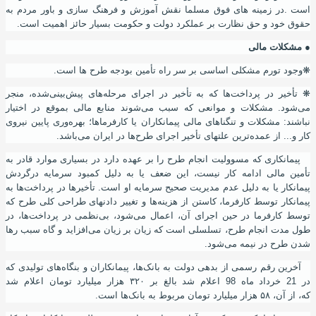
است .در زمینه های فوق مسلما نقش آموزش و فرهنگ سازی و باور مردم به
حقوق خود و حق نظارت بر عملکرد دولت و حکومت بسیار حائز اهمیت است.
●
مشکلات مالی
❋
وجود تورم مشکلی اساسی بر سر راه تأمین بودجه طرح ها است.
❋
تأخیر در پرداخت‌ها که به تأخیر در اجرای مرحله‌های پیش‌بینی‌شده‌
،
منجر
می‌شود. مشکلات و موانعی که سبب می‌شوند منابع مالی بموقع در اختیار
نباشند
:
مشکلات و تنگناهای مالی پیمانکاران یا کارفرماها؛ بهره‌وری پایین نیروی
کار و... از عمده‌ترین علتهای تأخیر اجرای طرح‌ها در ایران می‌باشد.
پیمانکاری که مسوولیت انجام طرح را بر عهده دارد در بسیاری موارد قادر به
تأمین مالی ادامه‌ کار نیست، این ضعف یا به دلیل کمبود سرمایه درگردش
پیمانکار یا به دلیل عدم مدیریت صحیح سرمایه او است. تأخیرها در پرداخت‌ها به
پیمانکار توسط کارفرما
،
کاستن از هزینه‌ها و تغییر دادنهای طراحی کلی طرح که
توسط کارفرما در حین اجرای آن
،
اعمال می‌شود، بی‌نظمی در پرداخت‌ها
،
در
طول مدت انجام طرح
،
تسلسلی است که زیان بر زیان می‌افزاید و گاه سبب رها
شدن طرح در نیمه می‌شود.
آخرین رقم رسمی از بدهی دولت به بانک‌ها،‌ پیمانکاران و بنگاه‌های تولیدی که
در 21 خرداد ماه 98 اعلام شد بالغ بر ۳۲۰ هزار میلیارد تومان اعلام شد
که
،
از
آ
ن
،
۵۸ هزار میلیارد تومان مربوط به بانک‌ها است.