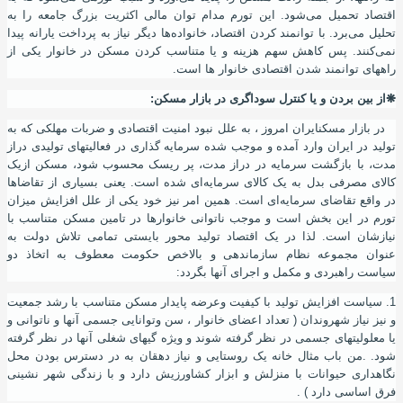
اقتصاد تحمیل می‌شود. این تورم مدام توان مالی اکثریت بزرگ جامعه را به
تحلیل می‌برد. با توانمند کردن اقتصاد
،
خانواده‌ها دیگر نیاز به پرداخت یارانه پیدا
نمی‌کنند. پس کاهش سهم هزینه‌ و یا متناسب کردن مسکن در خانوار یکی از
راههای توانمند شدن اقتصادی خانوار ها است.
❋
از بین بردن و یا كنترل سوداگری در بازار مسكن
:
در بازار مسکنایران امروز
،
به علل نبود امنیت اقتصادی و ضربات مهلکی که به
تولید در ایران وارد آمده و موجب شده سرمایه گذاری در فعالیتهای تولیدی دراز
مدت
،
با بازگشت سرمایه در دراز مدت
،
پر ریسک محسوب شود، مسکن ازیک
کالای مصرفی بدل به یک کالای سرمایه‌ای شده است. یعنی بسیاری از تقاضاها
در واقع تقاضای سرمایه‌ای است. همین امر نیز خود یکی از علل افزايش میزان
تورم در اين بخش است و موجب ناتوانی خانوارها در تامين مسكن متناسب با
نيازشان است. لذا در یک اقتصاد تولید محور بایستی تمامی تلاش دولت به
عنوان مجموعه نظام سازماندهی و بالاخص حکومت معطوف به اتخاذ دو
سیاست راهبردی و مکمل و اجرای
آ
نها بگردد
:
1. سیاست افزایش تولید با کیفیت وعرضه پایدار مسکن متناسب با رشد جمعیت
و نیز نیاز شهروندان ( تعداد اعضای خانوار ، سن وتوانایی جسمی آنها و ناتوانی و
یا معلولیتهای جسمی در نظر گرفته شوند و ویژه گیهای شغلی آنها در نظر گرفته
شود. .من باب مثال خانه یک روستایی و نیاز دهقان به در دسترس بودن محل
نگاهداری حیوانات با منزلش و ابزار کشاورزیش دارد و با زندگی شهر نشینی
فرق اساسی دارد ) .