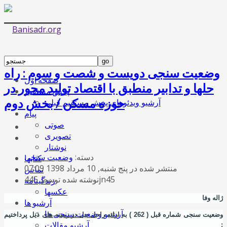
وضعیت سنجی دویست و شصت و سوم : راه
صفحه اول
حلها و تدابیر منطبق با اقتصاد تولید محور در
پخش مستقیم
حوزه مسکن / بخش دوم
آرشیو ویدئوهای پخش مستقیم قبلی
پیام
صوتی
تصویری
نوشتار
دسته:
وضعیت سنجی
کتابها
منتشر شده در پنج شنبه, 10 مرداد 1398 07:09
تماس
نوشته شده توسط 445jn45
زندگینامه
عکسها
ژاله وفا
آرشیو ها
آرشیو وضعیت سنجی ها
وضعیت سنجی شماره قبل ( 262 ) به ارائه راحل حل در زمینه های ذیل پرداختیم
آرشیو مقالات
: