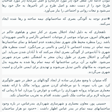
نبودن ادامه کار
،
شغل خود (در مورد کارکنان) و اصل سرمایه (در مورد صاحبان
طرح) خود را از دست دهند و اصل طرح بر اثر تأخیرها
،
به حال خود رها
می‌شود
و
تبعات روانی و اجتماعی را ببار می‌
آ
ورد.
❋
عدم توجه به آلودگی بصری که ساختمانهای نیمه ساخته و رها شده ایجاد
می‌کنند.
ناهنجاری که به دلیل ایجاد اختلال بصری در کنار تنش و هیاهوی حاکم در
شهرهای امروز، می‌تواند موجبی از موجبات احساس ناآرامی و ناامنی شهروندان
باشد. زیرا منظره محیط های شهری نشان‌دهنده عدم انضباط و نمای ساختمان‌ها
نیمه تمام
،
در بیننده احساس نا آرامی و ناامنی بر می‌انگیزد. است منظره های
شهری نا
آ
باد
موجی از آلودگی بصری ایجاد می‌کنند که تا
آ
بادان شدن می‌پاید. این
آلودگی و اختلال بصری در طول زمان منجر به آشفتگی ذهنی مردم شهرنیز
می‌شود. علاوه بر آن
،
برخی ساختمانها که نیمه تمام رها شده به مخروبه بدل
می‌شوند
،
به مکانهای ناامن تبدیل می‌شوند و تهدیدی برای ایمنی عابران و امنیت
شهری می‌گردند.
گاه میتوان با وضع مقرارتی ساده از ایجاد گودالهای پر خطر در شهر جلوگیری
کرد .من باب نمونه
،
با دو مرحله‌ای کردن صدور پروانه
:
مالک با ارائه نقشه
معماری می‌تواند پروانه شهرداری را دریافت و عوارض را بپردازد اما تا زمانی که
سرمایه لازم برای ساخت ملک تأمین نشده، اقدام به تخریب ساختمان نکند.
حسینی پور
،
معاون معماری و شهرسازی شهرداری بندرعباس
،
در باره وجود
ساختمانهای نیمه تمام در بندر عباس اظهار داشت : «حدود دو هزار ساختمان