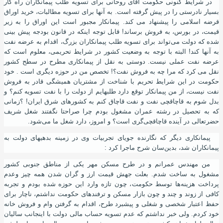
در شرایط کنونی حکومت آقای روحانی برای تسویه طلب پیمانکاران راه کار
بسیار نادرستی را در پیش گرفته است. به آنها برای تسویه مطالبات، خرید اوراق
قرضه اسلامی را پیشنهاد می کند. پیمانکار مجبور است این اوراق را به زیر
قیمت
،
در بورس
،
به فروش برساند! قابل توجه اینکه در قانون بودجه پیش بینی
شده که دولت می‌تواند برای تسویه طلب پیمانکاران بزرگ، اقدام به عرضه نفت
به آنها کند! البته با توجه به وضعیت کشور در شرایط تحریمی، معلوم است که
عرضه نفت عملی نیست. دوستی به نقل از پیمانکاری مطرح در سطح کشور
نقل می کرد که مرا چه به فروش نفت؟! تخصص من در حوزه دیگری است . خود
حکومت در این شرایط تحریم با شناخت از مشتریان همیشگی قادر به فروش
نفت نیست
،
از من پیمانکار توقع دارد طلبهایم از دولت را با نفت تسویه کنم؟ و
بدل شوم به قاچاقچی نفت و نفت قاچاق کنم به کشورهای شرق ایران! ؟زمانی
که به تحصیل در رشته عمران مشغول بودم چرا صراحتا نگفتند شغل شریف
حضرتعالی در آینده قاچاقچی‌گری است؟ و امروز
،
دارد شغل ما می‌شود.
پیمانکاری دیگر که نگارنده جویای تجربیات وی در زمینه بدهیهای دولت به
پیمانکاران شد، بدین‌سان شرح ماجرا کرد :
من مهندس عمرانم و در طرح مسکن مهر یکی از مناطق جنوبی کشور
مشغول به ساخت شدم. بعلت جهش قیمت ارز و گران شدن همه چیز وعدم
پرداخت هزینه‌ها توسط حکومت، چون تازه وارد این حوزه شده بودم و تجربه
کافی از زوند و چند و چون بازار مسکن و ترفندهای حکومت نداشتم
،
ناچار برای
حفظ اعتبار شخصی و شغلی و پیشبرد طرح، اقدام به گرفتن وام و فروش خانه
خود کردم. ولی خبر نداشتم که عدم تسویه حساب مالی دولت با اینجانب سالیان