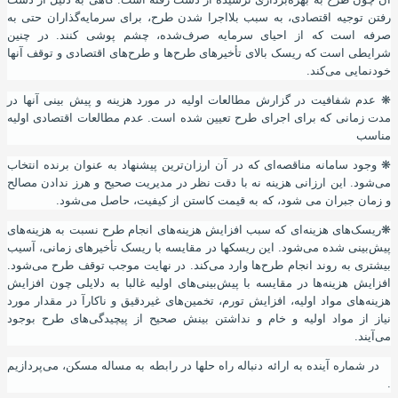
رفتن توجیه اقتصادی
،
به سبب بلااجرا شدن طرح
،
برای سرمایه‌گذاران حتی به
صرفه است که از احیای سرمایه‌ صرف‌شده
،
چشم ‌پوشی کنند. در چنین
شرایطی است که ریسک بالای تأخیرهای طرح‌ها و طرح‌های اقتصادی و توقف آنها
خودنمایی می‌کند.
❋
عدم شفافیت در گزارش مطالعات اولیه در مورد هزینه و پیش بینی آنها در
مدت زمانی که برای اجرای طرح تعیین شده است. عدم مطالعات اقتصادی اولیه
مناسب
❋
وجود سامانه مناقصه‌ای که در آن ارزان‌ترین پیشنهاد به عنوان برنده انتخاب
می‌شود. این ارزانی هزینه نه با دقت نظر در مدیریت صحیح و هرز ندادن مصالح
و زمان جبران می شود
،
که به قیمت کاستن از کیفیت
،
حاصل می‌شود.
❋
ریسک‌های هزینه‌ای که سبب افزایش هزینه‌های انجام طرح نسبت به هزینه‌های
پیش‌بینی شده می‌شود. این ریسکها در مقایسه با ریسک تأخیرهای زمانی، آسیب
بیشتری به روند انجام طرح‌ها وارد می‌کند. در نهایت موجب توقف طرح می‌شود.
افزایش هزینه‌ها در مقایسه با پیش‌بینی‌های اولیه غالبا به دلایلی چون افزایش
هزینه‌های مواد اولیه، افزایش تورم، تخمین‌های غیردقیق و ناکارآ در مقدار مورد
نیاز از مواد اولیه و خام و نداشتن بینش صحیح از پیچیدگی‌های طرح بوجود
می‌
آ
یند.
در شماره آینده به ارائه دنباله راه حلها
در رابطه به مساله مسکن
،
می‌پردازیم
.