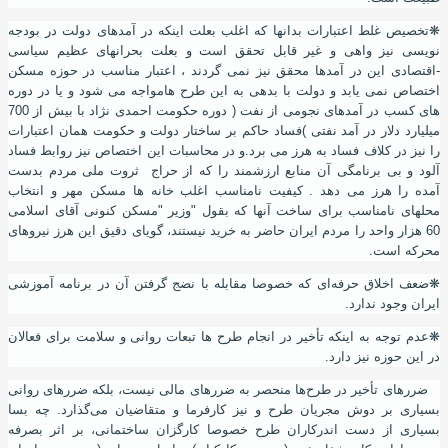
❋تخصیص غلط اعتبارات بدانها که اغلب بعلت اینکه در آمدهای دولت در بودجه
نویسی نیز واهی و غیر قابل تحقق است و بعلت بحرانهای عظیم سیاسی
-اقتصادی این در آمدها محقق نیز نمی گردند ، اعتبار مناسب در حوزه مسکن
اختصاص نمی یابد و دولت با بدهی به این طرح هامواجه می شود و یا در دوره
های کسب در آمدهای نجومی از نفت ( دوره حکومت احمدی نژاد با بیش از 700
میلیارد دلار در آمد نفتی )فساد حاکم بر ساختار دولت و حکومت همان اعتبارات
را نیز در کلاف فساد به هرز می برد.و در محاسبات این اختصاص نیز روابط فساد
آلود و بی برنامگی آن منابع ارزشمند را که از حراج ثروت ملی مردم بدست
آمده را هرز می دهد . کیفیت نامناسب اغلب خانه ها مسکن مهر و انتخاب
محلهای نامناسب برای ساخت آنها که بقول "وزیر "مسکن کنونی آقای اسلامی
60 هزار واحد را مردم ایران حاضر به خرید نیستند، گویای دقیق این هرز نیروهای
محرکه است.
❋
ضعف اخلاق حرفه‌ای که خصوصا مقابله با نضج گرفتن آن در برنامه آموزشی
ایران وجود ندارد.
❋
عدم توجه به اینکه تأخیر در انجام طرح ها تبعات روانی و سلامت برای فعالان
در این حوزه نیز دارد.
ضررهای تأخیر در طرح‌ها منحصر به ضررهای مالی نیست
،
بلکه ضررهای روانی
بسیاری بر دوش مجریان طرح و نیز کارفرما و متقاضیان می‌گذارد. چه بسا
بسیاری از دست اندرکاران طرح خصوصا کارگزان ساختمانی، بر اثر بصرفه