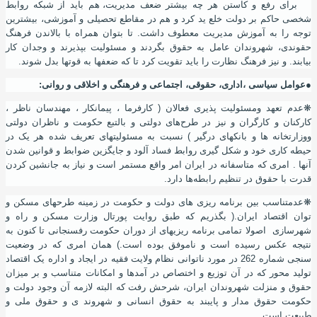
برای رفع و کاستن هر چه بیشتر ضعف مدیریت
،
هم باید از شبکه روابط
شخصی حاکم بر دولت خلع ید کرد و هم در مقاطع تحصیلی و آموزشی
،
بیشترین
توجه را به آموزش مدیریت معطوف داشت. تا بتوان همراه با بالاندن فرهنگ
حقوندی
،
شهروندان عامل به حقوق بگردند و مسئولیت بپذیرند و وجدان کار
بیابند. و نیز فرهنگ نظارت را باید تقویت کرد تا که ضعفها به قوتها بدل شوند.
●عوامل سیاسی ،اداری، حقوقی، اجتماعی و فرهنگی و اخلاقی و روانی
:
❋
عدم تعهد ومسئولیت پذیری فعالان ( کارفرما ، پیمانکار ، مهندسان ناظر ،
کارکنان و کارگران و نیز در طرح‌های دولتی و بالتبع حکومت و ناظران دولتی
ووزارتخانه ها و بانکهای درگیر ) نسبت به مسئولیتهای تعریف شده هر یک در
حیطه کاری خود و شکل گیری روابط فساد آلود و جایگزین ضوابط و قوانین شدن
آنها . امری که متاسفانه در ایران امر واقع مستمر است و نیاز به جانشین کردن
قدرت با حقوق در تنظیم رابطه‌ها دارد.
❋
عدم
تناسب بین برنامه ریزی های دولت و حکومت در زمینه طرحهای مسکن و
توان اقتصاد ایران.( بگذریم که طبق روایت پورتال وزارت مسکن و راه و
شهرسازی اصولا تمامی برنامه ریزیهای از دوران حکومت رفسنجانی تا کنون به
نتیجه عکس رسیده است و ناموفق بوده است.) همان امری که در وضعیت
سنجی شماره 262 در مورد ناتوانی نظام ولایت فقیه در ایجاد و اداره یک اقتصاد
تولید محور که در آن توزیع و اختصاص در آمدها و امکانات متناسب و بر میزان
حقوق و منزلت شهروندان ایران، شرحش رفت که البته لازمه آن وجود دولت و
حکومت حقوق مدار و پایبند به حقوق انسانی و شهروند ی و حقوق ملی و
طبیعت است.