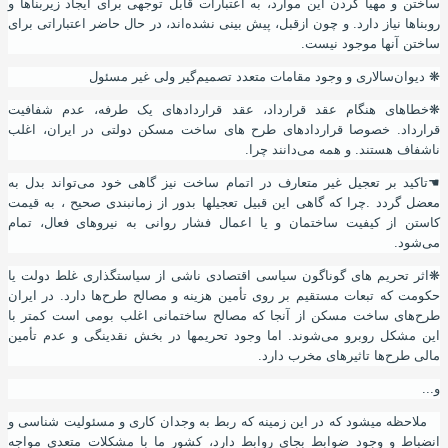
ساختن و مهیا کردن این موارد
،
به اعتبارات قابل توجهی برای ایجاد زیربناها و
روبناها نیاز دارد. و چون ازقبل
،
پیش بینی نشده‌اند
،
در حال حاضر اعتباراتی برای
ساختن
آ
نها موجود نیست.
❋
دیوان‌سالاری و وجود مقامات متعدد تصمیم‌گیر ولی غیر مسئول
❋
خطاهای هنگام عقد قرارداد، عقد قراردادهای یک طرفه، عدم شفافیت
قرارداد. خصوصا قراردادهای طرح های ساخت مسکن دولتی در ایران
،
اغلب
ناشفاف هستند. و همه می‌دانند چرا.
☚
تاکید بر تعجیل غیر متعارف در اتمام ساخت نیز گاهی خود می‌تواند بدل به
معضل گردد .چرا که گاهی این قبیل تعجیلها بدور از زمانبندی صحیح ، به قیمت
کاستن از کیفیت ساختمان و یا اعمال فشار روانی به نیروهای فعال
،
تمام
می‌شود.
❋
اثر تحریم های گوناگون سیاسی اقتصادی ناشی از سیاستگذاری غلط دولت یا
حکومت که تبعات مستقیم بر روی تأمین هزینه و مصالح طرح‌ها دارد. در ایران
طرح‌های ساخت مسکن از آنجا که مصالح ساختمانی اغلب بومی است کمتر با
این مشکل روبرو می‌شوند. اما وجود تحریمها در بخش نقدینگی و عدم تأمین
مالی طرح‌ها تاثیرهای مخرب دارد.
و...
ملاحظه میشود که در این زمینه که ربط به وجدان کاری و مسئولیت شناسی و
انضباط و وجود ضوابط بجای روابط دارد
،
کشور ما با مشکلات متعدی مواجه