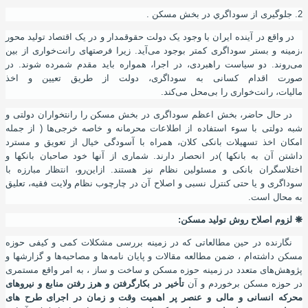
2. جلوگیری از سوداگري در بخش مسکن .
در واقع در آینده ایران با وجود یک دولت حقوقمدار و در یک اقتصاد تولید محور
،زمینه و بستر سوداگری کمتر بوجود می‌آید. زیرا فرصتهای رانت‌خواری از بین
می‌روند. دو سیاست راهبردی
،
در اجرا
،
همواره باید مقدم شمرده شوند. در
صورت اقدام کسانی به سوداگری، دولت از طريق تعیین و اخذ
ماليات
،
رانت‌خواری را بی‌محل می‌کند.
در حال حاضر
،
بخش اعظم سوداگری در بخش مسکن را رانتخواران دولتی و
شبه دولتی با سوء استفاده از اطلاعات محرمانه و خاصه خرجی‌ها ( از جمله
امکان اخذ تسهیلات بانکی کلان
،
همراه با
آ
سودگی خیال از تعویق و مسترد
داشتن آن به بانکها )در انحصار دارند. شماری از آنها خود صاحبان بانکها و
اختلاسگران بانکی و مسئولین نظام نیز هستند. ازاین‌رو، انتظار مبارزه با
سوداگری و یا حتی کنترل نسبی و اصلاح آن در چارچوب نظام ولایت فقیه، تعلیق
به محال است.
❋
لزوم اصلاح روش تولید مسکن
:
نگارنده در حین مطالعاتی که در زمینه بررسی مشکلات کمی و کیفی حوزه
مسکن داشته‌ام
،
ضمن مطالعه مقالات و پایان نامه‌ها و مصاحبه‌ها و گزارشها و
پژوهش‌های متعدد در زمینه حوزه مسکن و ساخت و ساز ، به امر واقع مستمری
در حوزه مسکن برخوردم و آن
تأخیر در بکارگرفتن و هرز رفتن منابع و نیروهای
محرکه انسانی و مالی و عنصر پر اهمیت وقت و زمان در اجرای طرح های