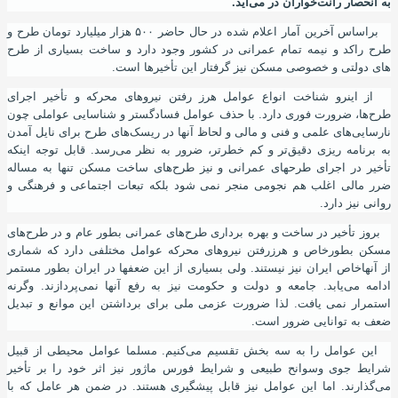
به انحصار رانت‌خواران در می‌
آ
ید.
براساس آخرین آمار اعلام شده در حال حاضر ۵۰۰ هزار میلیارد تومان طرح و
طرح راکد و نیمه تمام عمرانی در کشور وجود دارد و ساخت بسیاری از طرح
های دولتی و خصوصی مسکن نیز گرفتار این تأخیرها است.
از اینرو شناخت انواع عوامل هرز رفتن نیروهای محرکه و تأخیر اجرای
طرح‌ها
،
ضرورت فوری دارد. با حذف عوامل فساد‌گستر و شناسایی عواملی چون
نارسایی‌های علمی و فنی و مالی و لحاظ آنها در ریسک‌های طرح برای نایل آمدن
به برنامه ریزی دقیق‌تر و کم خطرتر
،
ضرور به نظر می‌رسد. قابل توجه اینکه
تأخیر در اجرای طرحهای عمرانی و نیز طرح‌های ساخت مسکن تنها به مساله
ضرر مالی اغلب هم نجومی منجر نمی شود بلکه تبعات اجتماعی و فرهنگی و
روانی نیز دارد.
بروز تأخیر در ساخت و بهره برداری طرح‌های عمرانی بطور عام و در طرح‌های
مسکن بطورخاص و هرزرفتن نیروهای محرکه عوامل مختلفی دارد که شماری
از
آ
نها
خاص ایران نیز نیستند. ولی بسیاری از این ضعفها در ایران بطور مستمر
ادامه می‌یابد. جامعه و دولت و حکومت نیز به رفع آنها نمی‌پردازند. وگرنه
استمرار نمی یافت. لذا ضرورت عزمی ملی برای برداشتن این موانع و تبدیل
ضعف به توانایی ضرور است.
این عوامل را به سه بخش تقسیم می‌کنیم. مسلما عوامل محیطی از قبیل
شرایط جوی وسوانح طبیعی و شرایط فورس ماژور نیز اثر خود را بر تأخیر
می‌گذارند. اما این عوامل نیز قابل پیشگیری هستند. در ضمن هر عامل که با