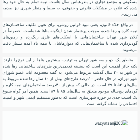
مسکونی و مجتمع تجاری در بندرعباس سال هاست نیمه تمام به حال خود رها
شده که علاوه بر مشکلات قانونی و حقوقی، به سیما و منظر شهری نیز صدمه
می زنند».
در واقع خلاء قانون
،
یعنی نبود قوانین روشن
،
برای تعیین تکلیف ساختمان‌های
نیمه کاره و رها شده، موجب پرشمار شدن اینگونه بناها شده‌است. خصوصاً در
کلان شهر تهران ساختمان‌هایی با اسکلت‌های فلزی زنگ‌زده و زمین‌های
گودبرداری ‌شده یا ساختمان‌هایی که دیوارهاشان تا نیمه بالا آمده‌ بسیار یافت
می‌شوند.
مناطق یک، دو و سه شهر تهران به ترتیب
،
بیشترین بناها از این نوع را دارند.
نکته حائز اهمیت این است که پیشینه قدیمی‌ترین طرح‌های ساختمانی رها شده
در شهر به ۴۰ سال گذشته مربوط می‌شود. به گفته معصومه آباد، عضو شورای
شهر تهران، در حال حاضر ۱۰درصد طرح‌های بیش از ۱۰ سال رها شده مربوط به
سال‌های ۵۳ تا ۷۹ است. در حالی که بیش از ۴۰‌درصد ساختمان‌های نیمه‌ کاره و
گودهای پنج‌ساله موجود متعلق به سال‌های ۸۵ تا ۸۹ است. همین امر گواه شیوع
یک آسیب جدی در حوزه شهرسازی است که به‌طور مستقیم ایمنی شهر و امنیت
اجتماعی را نشانه گرفته است.