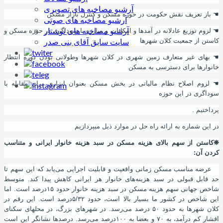
آرشیو مصاخبه های تصویری
☚
باز تعریف نقش حکومت در حوزه مسکن و کنترل بازار مسکن
آرشیو مصاخبه های صوتی
آرشیو مصاخبه های نوشتار
☚
لزوم توزیع عادلانه در آمدها و امکانات و مبارزه با سوداگری در حوزه مسکن و
سایت سابق آقای بنی صدر
کاستن از جمعیت کلان شهرها
☚
بهای غیر متعارف زمین شهری در کلان شهرها وطولانی بودن دوره انتظار
خانوارها برای دسترسی به مسکن
☚
لزوم اصلاح نظام مالیاتی در بخش مسکن بعنوان ابزاری برای مقابله با
سوداگری در این حوزه
پرداختیم .
در این شماره
به ارائه راه حل در موارد ذیل میپردازیم
❋
کاستن از سهم بالای هزینه مسکن در سبد هزینه خانوار ایرانی و متناسب
کردن
آ
ن
:
عرضه مناسب مسکن زمانی واقعیت و قابلیت اجرایی می‌یابد که این سهم تا
حد قابل قبولی در سبد هزینه‌های خانوار هر ایرانی کاهش پیدا کند. متوسط
شاخص جهانی سهم هزینه مسکن در سبد هزینه خانوار حدود ۱۵‌درصد است. اما
این شاخص در کشور ما بسیار بالا است، حدود ۵/۳۲‌درصد است. این رقم در
کلان شهرها به حدود ۵۰ درصد می‌رسد. در شهرهای بزرگ
،
در محلهای سکنای
اقشار کم درآمد
،
به ۷۰ و بعضا به ۱۰۰‌درصد می‌رسد. درصدها نشانگر این است