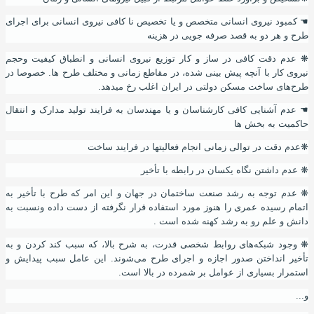
☚
کمبود نیروی انسانی متخصص و یا تخصیص نا کافی نیروی انسانی برای اجرای
طرح و هر دو به قصد صرفه جویی در هزینه
❋
عدم دقت کافی در ساز و کار توزیع نیروی انسانی و انطباق کیفیت وحجم
نیروی کار با آنچه پیش بینی شده
،
در مقاطع زمانی و مختلف طرح ها. خصوصا در
طرح‌های ساخت مسکن دولتی در ایران اغلب رخ میدهد.
☚
عدم آشنایی کافی کارشناسان و یا مهندسان به فرایند تولید مدارک و انتقال
حاکمیت به بخش ها
❋
عدم دقت در توالی زمانی انجام فعالیتها در فرایند ساخت
❋
عدم داشتن نگاه یکسان در رابطه با تأخیر
❋
عدم توجه به رشد صنعت ساختمان در جهان و این امر که طرح با تأخیر به
اتمام رسیده عمری را هنوز مورد استفاده قرار نگرفته از دست داده ونسبت به
دانش و علم رو به رشد کهنه شده است .
❋
وجود شبکه‌های روابط شخصی قدرت
،
به شرح بالا، که سبب کند کردن و به
تأخیر انداختن صدور اجازه و اجرای طرح می‌شوند. این عامل سبب پیدایش و
استمرار بسیاری از عوامل بر شمرده در بالا است.
و...