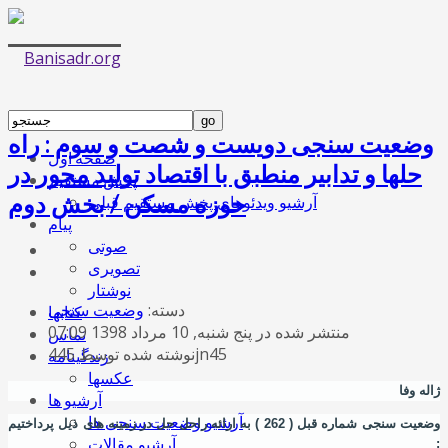
وضعیت سنجی دویست و شصت و سوم : راه
صفحه اول
حلها و تدابیر منطبق با اقتصاد تولید محور در
پخش مستقیم
حوزه مسکن / بخش دوم
آرشیو ویدئوهای پخش مستقیم قبلی
پیام
صوتی
تصویری
نوشتار
دسته:
وضعیت سنجی
کتابها
منتشر شده در پنج شنبه, 10 مرداد 1398 07:09
تماس
نوشته شده توسط 445jn45
زندگینامه
عکسها
ژاله وفا
آرشیو ها
آرشیو وضعیت سنجی ها
وضعیت سنجی شماره قبل ( 262 ) به ارائه راحل حل در زمینه های ذیل پرداختیم
آرشیو مقالات
: