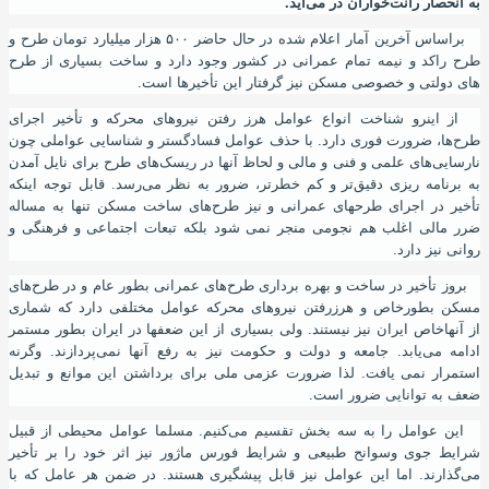
به انحصار رانت‌خواران در می‌
آ
ید.
براساس آخرین آمار اعلام شده در حال حاضر ۵۰۰ هزار میلیارد تومان طرح و
طرح راکد و نیمه تمام عمرانی در کشور وجود دارد و ساخت بسیاری از طرح
های دولتی و خصوصی مسکن نیز گرفتار این تأخیرها است.
از اینرو شناخت انواع عوامل هرز رفتن نیروهای محرکه و تأخیر اجرای
طرح‌ها
،
ضرورت فوری دارد. با حذف عوامل فساد‌گستر و شناسایی عواملی چون
نارسایی‌های علمی و فنی و مالی و لحاظ آنها در ریسک‌های طرح برای نایل آمدن
به برنامه ریزی دقیق‌تر و کم خطرتر
،
ضرور به نظر می‌رسد. قابل توجه اینکه
تأخیر در اجرای طرحهای عمرانی و نیز طرح‌های ساخت مسکن تنها به مساله
ضرر مالی اغلب هم نجومی منجر نمی شود بلکه تبعات اجتماعی و فرهنگی و
روانی نیز دارد.
بروز تأخیر در ساخت و بهره برداری طرح‌های عمرانی بطور عام و در طرح‌های
مسکن بطورخاص و هرزرفتن نیروهای محرکه عوامل مختلفی دارد که شماری
از
آ
نها
خاص ایران نیز نیستند. ولی بسیاری از این ضعفها در ایران بطور مستمر
ادامه می‌یابد. جامعه و دولت و حکومت نیز به رفع آنها نمی‌پردازند. وگرنه
استمرار نمی یافت. لذا ضرورت عزمی ملی برای برداشتن این موانع و تبدیل
ضعف به توانایی ضرور است.
این عوامل را به سه بخش تقسیم می‌کنیم. مسلما عوامل محیطی از قبیل
شرایط جوی وسوانح طبیعی و شرایط فورس ماژور نیز اثر خود را بر تأخیر
می‌گذارند. اما این عوامل نیز قابل پیشگیری هستند. در ضمن هر عامل که با