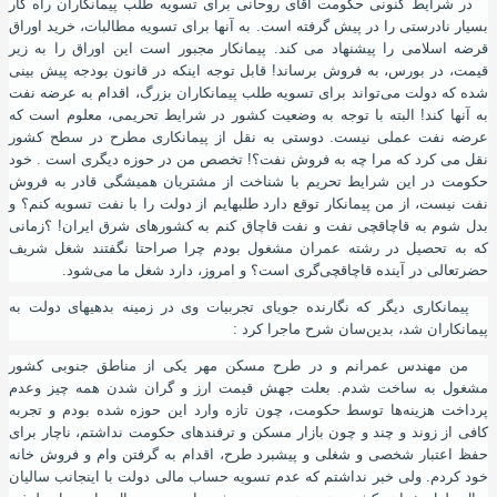
در شرایط کنونی حکومت آقای روحانی برای تسویه طلب پیمانکاران راه کار
بسیار نادرستی را در پیش گرفته است. به آنها برای تسویه مطالبات، خرید اوراق
قرضه اسلامی را پیشنهاد می کند. پیمانکار مجبور است این اوراق را به زیر
قیمت
،
در بورس
،
به فروش برساند! قابل توجه اینکه در قانون بودجه پیش بینی
شده که دولت می‌تواند برای تسویه طلب پیمانکاران بزرگ، اقدام به عرضه نفت
به آنها کند! البته با توجه به وضعیت کشور در شرایط تحریمی، معلوم است که
عرضه نفت عملی نیست. دوستی به نقل از پیمانکاری مطرح در سطح کشور
نقل می کرد که مرا چه به فروش نفت؟! تخصص من در حوزه دیگری است . خود
حکومت در این شرایط تحریم با شناخت از مشتریان همیشگی قادر به فروش
نفت نیست
،
از من پیمانکار توقع دارد طلبهایم از دولت را با نفت تسویه کنم؟ و
بدل شوم به قاچاقچی نفت و نفت قاچاق کنم به کشورهای شرق ایران! ؟زمانی
که به تحصیل در رشته عمران مشغول بودم چرا صراحتا نگفتند شغل شریف
حضرتعالی در آینده قاچاقچی‌گری است؟ و امروز
،
دارد شغل ما می‌شود.
پیمانکاری دیگر که نگارنده جویای تجربیات وی در زمینه بدهیهای دولت به
پیمانکاران شد، بدین‌سان شرح ماجرا کرد :
من مهندس عمرانم و در طرح مسکن مهر یکی از مناطق جنوبی کشور
مشغول به ساخت شدم. بعلت جهش قیمت ارز و گران شدن همه چیز وعدم
پرداخت هزینه‌ها توسط حکومت، چون تازه وارد این حوزه شده بودم و تجربه
کافی از زوند و چند و چون بازار مسکن و ترفندهای حکومت نداشتم
،
ناچار برای
حفظ اعتبار شخصی و شغلی و پیشبرد طرح، اقدام به گرفتن وام و فروش خانه
خود کردم. ولی خبر نداشتم که عدم تسویه حساب مالی دولت با اینجانب سالیان