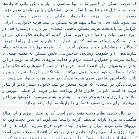
که عرضه مسکن در کشور ما نه تنها متناسب با نیاز و تمکن‌ مالی خانواده‌ها
نبست و به دلیل عدم تطابق با تمکن‌ مالی متقاضیان و پایین نیامدن سهم هزینه‌
مسکن در سبد هزینه خانوارها، تعادلی در بخش مسکن ایجاد
نمی‌شود
،
بلکه
،
سال به سال
،
سهم هزینه مسکن در سبد هزینه خانوارهای ایرانی
افزایش می‌یابد.بحث هزینه مسکن ماهیتی اقتصادی نیز دارد . درشماره قبل در
مورد نقش دولت و خانواده در حوزه مسکن گفتیم که وظیفه حکومتهای ملی در
بخش مسکن، درواقع سیاست‌گذاری، نظارت، تنظیم و تسهیل روابط عرضه
کنندگان و متقاضیان حوزه مسکن است . کار عمده دولت ( مجموعه نظام
سازماندهی ) و حکومت رساندن شاخص‌های بخش مسکن به نقطه بهینه
،
با
رعایت منزلت و حقوق و امنیت مردم و هدایت نیروهای محرکه به تولید در این
بخش و بخشهای دیگر اقتصاد است. در واقع در همه کشورهایی که حکومتها و
دولتها به وظایف خود درست عمل می‌کنند
،
سیاستگذاریها لزوما منجر به پایین و
ثابت نگه‌داشتن شاخص سهم هزینه‌ مسکن در سبد هزینه خانوار می‌شود. از
طرفی دیگر
،
در اقتصادی که هزینه مسکن در سبد خانواده بسیار بالاتر از سایر
هزینه ها است، ناتوانی خانوار ها از پرداخت سایر هزینه
،
از جمله
،
آموزش و
سلامت و انرژی و تغذیه و فراغت و ... بیشتر و بیشتر می‌شود. حکومتها نیز ناچار
می‌شوند برای جبران ضعف اقتصادی خانوارها
،
به
آ
نها یارانه بپردازند.
در حال حاضر
،
نظام ولایت فقیه نالان است که در بخش انرژی و آب مبالغ
هنگفتی به مردم یارانه می‌دهد. گرچه راست نمی‌گوید اما بدین دست‌
آ
ویز
،
به
ثروتهای ملی مردم ایران و نسلهای آینده
،
چوب حراج می‌زند. یارانه ها را که
مورد انرژی و آب می پردازد
،
حاصل نقش بودجه در اقتصاد مصرف محور است
که رانتها
،
از جمله رانت مسکن را پدید می‌
آ
ورد و سبب تورمی می‌شود که به