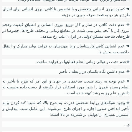
☚
کمبود نیروی انسانی متخصص و یا تخصیص نا کافی نیروی انسانی برای اجرای
طرح و هر دو به قصد صرفه جویی در هزینه
❋
عدم دقت کافی در ساز و کار توزیع نیروی انسانی و انطباق کیفیت وحجم
نیروی کار با آنچه پیش بینی شده
،
در مقاطع زمانی و مختلف طرح ها. خصوصا در
طرح‌های ساخت مسکن دولتی در ایران اغلب رخ میدهد.
☚
عدم آشنایی کافی کارشناسان و یا مهندسان به فرایند تولید مدارک و انتقال
حاکمیت به بخش ها
❋
عدم دقت در توالی زمانی انجام فعالیتها در فرایند ساخت
❋
عدم داشتن نگاه یکسان در رابطه با تأخیر
❋
عدم توجه به رشد صنعت ساختمان در جهان و این امر که طرح با تأخیر به
اتمام رسیده عمری را هنوز مورد استفاده قرار نگرفته از دست داده ونسبت به
دانش و علم رو به رشد کهنه شده است .
❋
وجود شبکه‌های روابط شخصی قدرت
،
به شرح بالا، که سبب کند کردن و به
تأخیر انداختن صدور اجازه و اجرای طرح می‌شوند. این عامل سبب پیدایش و
استمرار بسیاری از عوامل بر شمرده در بالا است.
و...