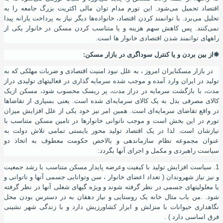
اقتصاد تحمیل می‌شود. این تورم مدام توان مالی اکثریت بزرگ جامعه را به
تحلیل می‌برد. با توانمند کردن اقتصاد
،
خانواده‌ها دیگر نیاز به پرداخت یارانه پیدا
نمی‌کنند. پس کاهش سهم هزینه‌ و یا متناسب کردن مسکن در خانوار یکی از
راههای توانمند شدن اقتصادی خانوار ها است.
❋
از بین بردن و یا كنترل سوداگری در بازار مسكن
:
در بازار مسکنایران امروز
،
به علل نبود امنیت اقتصادی و ضربات مهلکی که به
تولید در ایران وارد آمده و موجب شده سرمایه گذاری در فعالیتهای تولیدی دراز
مدت
،
با بازگشت سرمایه در دراز مدت
،
پر ریسک محسوب شود، مسکن ازیک
کالای مصرفی بدل به یک کالای سرمایه‌ای شده است. یعنی بسیاری از تقاضاها
در واقع تقاضای سرمایه‌ای است. همین امر نیز خود یکی از علل افزايش میزان
تورم در اين بخش است و موجب ناتوانی خانوارها در تامين مسكن متناسب با
نيازشان است. لذا در یک اقتصاد تولید محور بایستی تمامی تلاش دولت به
عنوان مجموعه نظام سازماندهی و بالاخص حکومت معطوف به اتخاذ دو
سیاست راهبردی و مکمل و اجرای
آ
نها بگردد
:
1. سیاست افزایش تولید با کیفیت وعرضه پایدار مسکن متناسب با رشد جمعیت
و نیز نیاز شهروندان ( تعداد اعضای خانوار ، سن وتوانایی جسمی آنها و ناتوانی و
یا معلولیتهای جسمی در نظر گرفته شوند و ویژه گیهای شغلی آنها در نظر گرفته
شود. .من باب مثال خانه یک روستایی و نیاز دهقان به در دسترس بودن محل
نگاهداری حیوانات با منزلش و ابزار کشاورزیش دارد و با زندگی شهر نشینی
فرق اساسی دارد ) .