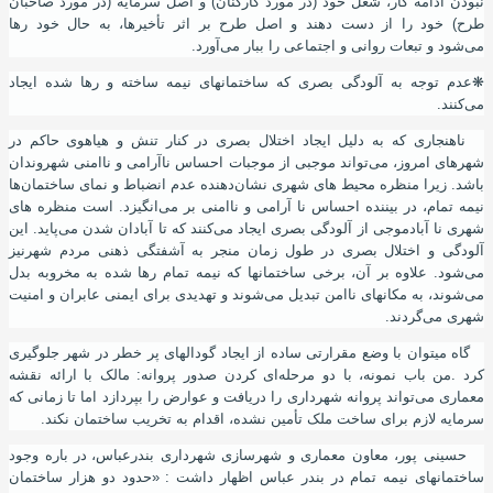
نبودن ادامه کار
،
شغل خود (در مورد کارکنان) و اصل سرمایه (در مورد صاحبان
طرح) خود را از دست دهند و اصل طرح بر اثر تأخیرها
،
به حال خود رها
می‌شود
و
تبعات روانی و اجتماعی را ببار می‌
آ
ورد.
❋
عدم توجه به آلودگی بصری که ساختمانهای نیمه ساخته و رها شده ایجاد
می‌کنند.
ناهنجاری که به دلیل ایجاد اختلال بصری در کنار تنش و هیاهوی حاکم در
شهرهای امروز، می‌تواند موجبی از موجبات احساس ناآرامی و ناامنی شهروندان
باشد. زیرا منظره محیط های شهری نشان‌دهنده عدم انضباط و نمای ساختمان‌ها
نیمه تمام
،
در بیننده احساس نا آرامی و ناامنی بر می‌انگیزد. است منظره های
شهری نا
آ
باد
موجی از آلودگی بصری ایجاد می‌کنند که تا
آ
بادان شدن می‌پاید. این
آلودگی و اختلال بصری در طول زمان منجر به آشفتگی ذهنی مردم شهرنیز
می‌شود. علاوه بر آن
،
برخی ساختمانها که نیمه تمام رها شده به مخروبه بدل
می‌شوند
،
به مکانهای ناامن تبدیل می‌شوند و تهدیدی برای ایمنی عابران و امنیت
شهری می‌گردند.
گاه میتوان با وضع مقرارتی ساده از ایجاد گودالهای پر خطر در شهر جلوگیری
کرد .من باب نمونه
،
با دو مرحله‌ای کردن صدور پروانه
:
مالک با ارائه نقشه
معماری می‌تواند پروانه شهرداری را دریافت و عوارض را بپردازد اما تا زمانی که
سرمایه لازم برای ساخت ملک تأمین نشده، اقدام به تخریب ساختمان نکند.
حسینی پور
،
معاون معماری و شهرسازی شهرداری بندرعباس
،
در باره وجود
ساختمانهای نیمه تمام در بندر عباس اظهار داشت : «حدود دو هزار ساختمان