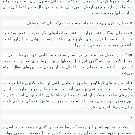
ساختن و مهیا کردن این موارد
،
به اعتبارات قابل توجهی برای ایجاد زیربناها و
روبناها نیاز دارد. و چون ازقبل
،
پیش بینی نشده‌اند
،
در حال حاضر اعتباراتی برای
ساختن
آ
نها موجود نیست.
❋
دیوان‌سالاری و وجود مقامات متعدد تصمیم‌گیر ولی غیر مسئول
❋
خطاهای هنگام عقد قرارداد، عقد قراردادهای یک طرفه، عدم شفافیت
قرارداد. خصوصا قراردادهای طرح های ساخت مسکن دولتی در ایران
،
اغلب
ناشفاف هستند. و همه می‌دانند چرا.
☚
تاکید بر تعجیل غیر متعارف در اتمام ساخت نیز گاهی خود می‌تواند بدل به
معضل گردد .چرا که گاهی این قبیل تعجیلها بدور از زمانبندی صحیح ، به قیمت
کاستن از کیفیت ساختمان و یا اعمال فشار روانی به نیروهای فعال
،
تمام
می‌شود.
❋
اثر تحریم های گوناگون سیاسی اقتصادی ناشی از سیاستگذاری غلط دولت یا
حکومت که تبعات مستقیم بر روی تأمین هزینه و مصالح طرح‌ها دارد. در ایران
طرح‌های ساخت مسکن از آنجا که مصالح ساختمانی اغلب بومی است کمتر با
این مشکل روبرو می‌شوند. اما وجود تحریمها در بخش نقدینگی و عدم تأمین
مالی طرح‌ها تاثیرهای مخرب دارد.
و...
ملاحظه میشود که در این زمینه که ربط به وجدان کاری و مسئولیت شناسی و
انضباط و وجود ضوابط بجای روابط دارد
،
کشور ما با مشکلات متعدی مواجه