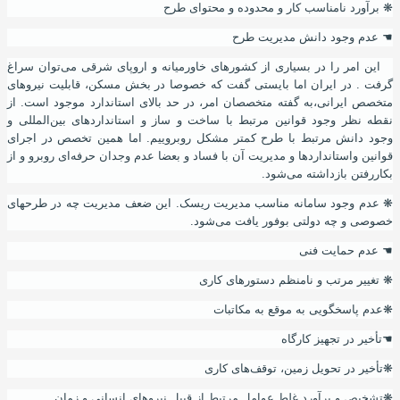
❋
برآورد نامناسب کار و محدوده و محتوای طرح
☚
عدم وجود دانش مدیریت طرح
این امر را در بسیاری از کشورهای خاورمیانه و اروپای شرقی می‌توان سراغ
گرفت . در ایران اما بایستی گفت که خصوصا در بخش مسکن
،
قابلیت نیروهای
متخصص ایرانی
،
به گفته متخصصان امر
،
در حد بالای استاندارد موجود است. از
نقطه نظر وجود قوانین مرتبط با ساخت و ساز و استانداردهای بین‌المللی و
وجود دانش مرتبط با طرح کمتر مشکل روبروییم. اما همین تخصص در اجرای
قوانین واستانداردها و مدیریت آن با فساد و بعضا عدم وجدان حرفه‌ای روبرو و از
بکاررفتن بازداشته می‌شود.
❋
عدم وجود سامانه مناسب مدیریت ریسک. این ضعف مدیریت چه در طرحهای
خصوصی و چه دولتی بوفور یافت می‌شود.
☚
عدم حمایت فنی
❋
تغییر مرتب و نامنظم دستورهای کاری
❋
عدم پاسخگویی به موقع به مکاتبات
☚
تأخیر در تجهیز کارگاه
❋
تأخیر در تحویل زمین، توقف‌های کاری
❋
تشخیص و برآورد غلط عوامل مرتبط از قبیل نیروهای انسانی و زمان