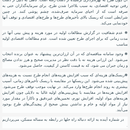
رفتن توجیه اقتصادی
،
به سبب بلااجرا شدن طرح
،
برای سرمایه‌گذاران حتی به
صرفه است که از احیای سرمایه‌ صرف‌شده
،
چشم ‌پوشی کنند. در چنین
شرایطی است که ریسک بالای تأخیرهای طرح‌ها و طرح‌های اقتصادی و توقف آنها
خودنمایی می‌کند.
❋
عدم شفافیت در گزارش مطالعات اولیه در مورد هزینه و پیش بینی آنها در
مدت زمانی که برای اجرای طرح تعیین شده است. عدم مطالعات اقتصادی اولیه
مناسب
❋
وجود سامانه مناقصه‌ای که در آن ارزان‌ترین پیشنهاد به عنوان برنده انتخاب
می‌شود. این ارزانی هزینه نه با دقت نظر در مدیریت صحیح و هرز ندادن مصالح
و زمان جبران می شود
،
که به قیمت کاستن از کیفیت
،
حاصل می‌شود.
❋
ریسک‌های هزینه‌ای که سبب افزایش هزینه‌های انجام طرح نسبت به هزینه‌های
پیش‌بینی شده می‌شود. این ریسکها در مقایسه با ریسک تأخیرهای زمانی، آسیب
بیشتری به روند انجام طرح‌ها وارد می‌کند. در نهایت موجب توقف طرح می‌شود.
افزایش هزینه‌ها در مقایسه با پیش‌بینی‌های اولیه غالبا به دلایلی چون افزایش
هزینه‌های مواد اولیه، افزایش تورم، تخمین‌های غیردقیق و ناکارآ در مقدار مورد
نیاز از مواد اولیه و خام و نداشتن بینش صحیح از پیچیدگی‌های طرح بوجود
می‌
آ
یند.
در شماره آینده به ارائه دنباله راه حلها
در رابطه به مساله مسکن
،
می‌پردازیم
.