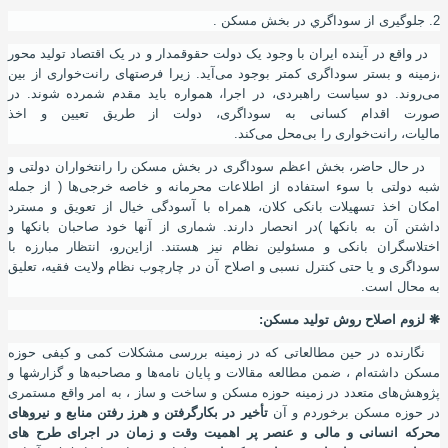
2. جلوگیری از سوداگري در بخش مسکن .
در واقع در آینده ایران با وجود یک دولت حقوقمدار و در یک اقتصاد تولید محور
،زمینه و بستر سوداگری کمتر بوجود می‌آید. زیرا فرصتهای رانت‌خواری از بین
می‌روند. دو سیاست راهبردی
،
در اجرا
،
همواره باید مقدم شمرده شوند. در
صورت اقدام کسانی به سوداگری، دولت از طريق تعیین و اخذ
ماليات
،
رانت‌خواری را بی‌محل می‌کند.
در حال حاضر
،
بخش اعظم سوداگری در بخش مسکن را رانتخواران دولتی و
شبه دولتی با سوء استفاده از اطلاعات محرمانه و خاصه خرجی‌ها ( از جمله
امکان اخذ تسهیلات بانکی کلان
،
همراه با
آ
سودگی خیال از تعویق و مسترد
داشتن آن به بانکها )در انحصار دارند. شماری از آنها خود صاحبان بانکها و
اختلاسگران بانکی و مسئولین نظام نیز هستند. ازاین‌رو، انتظار مبارزه با
سوداگری و یا حتی کنترل نسبی و اصلاح آن در چارچوب نظام ولایت فقیه، تعلیق
به محال است.
❋
لزوم اصلاح روش تولید مسکن
:
نگارنده در حین مطالعاتی که در زمینه بررسی مشکلات کمی و کیفی حوزه
مسکن داشته‌ام
،
ضمن مطالعه مقالات و پایان نامه‌ها و مصاحبه‌ها و گزارشها و
پژوهش‌های متعدد در زمینه حوزه مسکن و ساخت و ساز ، به امر واقع مستمری
در حوزه مسکن برخوردم و آن
تأخیر در بکارگرفتن و هرز رفتن منابع و نیروهای
محرکه انسانی و مالی و عنصر پر اهمیت وقت و زمان در اجرای طرح های