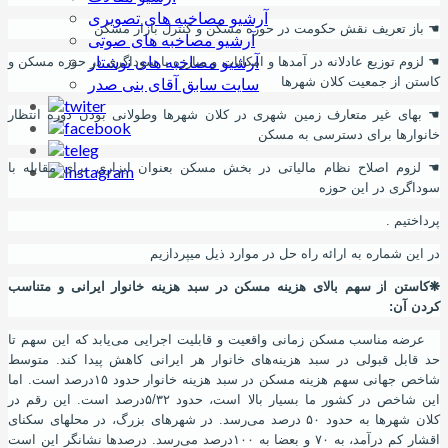
آرشیو مصاخبه های تصویری
☚
باز تعریف نقش حکومت در حوزه مسکن و کنترل بازار مسکن
آرشیو مصاخبه های صوتی
آرشیو مصاخبه های نوشتار
☚
لزوم توزیع عادلانه در آمدها و امکانات و مبارزه با سوداگری در حوزه مسکن و
سایت سابق آقای بنی صدر
کاستن از جمعیت کلان شهرها
☚
بهای غیر متعارف زمین شهری در کلان شهرها وطولانی بودن دوره انتظار
خانوارها برای دسترسی به مسکن
☚
لزوم اصلاح نظام مالیاتی در بخش مسکن بعنوان ابزاری برای مقابله با
سوداگری در این حوزه
پرداختیم .
در این شماره
به ارائه راه حل در موارد ذیل میپردازیم
❋
کاستن از سهم بالای هزینه مسکن در سبد هزینه خانوار ایرانی و متناسب
کردن
آ
ن
:
عرضه مناسب مسکن زمانی واقعیت و قابلیت اجرایی می‌یابد که این سهم تا
حد قابل قبولی در سبد هزینه‌های خانوار هر ایرانی کاهش پیدا کند. متوسط
شاخص جهانی سهم هزینه مسکن در سبد هزینه خانوار حدود ۱۵‌درصد است. اما
این شاخص در کشور ما بسیار بالا است، حدود ۵/۳۲‌درصد است. این رقم در
کلان شهرها به حدود ۵۰ درصد می‌رسد. در شهرهای بزرگ
،
در محلهای سکنای
اقشار کم درآمد
،
به ۷۰ و بعضا به ۱۰۰‌درصد می‌رسد. درصدها نشانگر این است