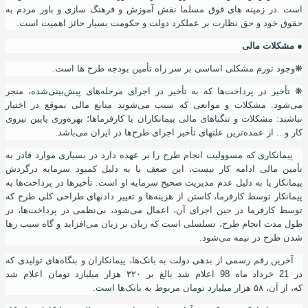
است .در زمینه های فوق مسلما نقش آموزش و فرهنگ سازی و باور مردم به
حقوق خود و حق نظارت بر عملکرد دولت و حکومت بسیار حائز اهمیت است.
●
مشکلات مالی
❋
وجود تورم مشکلی اساسی بر سر راه تأمین بودجه طرح ها است.
❋
تأخیر در پرداخت‌ها که به تأخیر در اجرای مرحله‌های پیش‌بینی‌شده‌
،
منجر
می‌شود. مشکلات و موانعی که سبب می‌شوند منابع مالی بموقع در اختیار
نباشند
:
مشکلات و تنگناهای مالی پیمانکاران یا کارفرماها؛ بهره‌وری پایین نیروی
کار و... از عمده‌ترین علتهای تأخیر اجرای طرح‌ها در ایران می‌باشد.
پیمانکاری که مسوولیت انجام طرح را بر عهده دارد در بسیاری موارد قادر به
تأمین مالی ادامه‌ کار نیست، این ضعف یا به دلیل کمبود سرمایه درگردش
پیمانکار یا به دلیل عدم مدیریت صحیح سرمایه او است. تأخیرها در پرداخت‌ها به
پیمانکار توسط کارفرما
،
کاستن از هزینه‌ها و تغییر دادنهای طراحی کلی طرح که
توسط کارفرما در حین اجرای آن
،
اعمال می‌شود، بی‌نظمی در پرداخت‌ها
،
در
طول مدت انجام طرح
،
تسلسلی است که زیان بر زیان می‌افزاید و گاه سبب رها
شدن طرح در نیمه می‌شود.
آخرین رقم رسمی از بدهی دولت به بانک‌ها،‌ پیمانکاران و بنگاه‌های تولیدی که
در 21 خرداد ماه 98 اعلام شد بالغ بر ۳۲۰ هزار میلیارد تومان اعلام شد
که
،
از
آ
ن
،
۵۸ هزار میلیارد تومان مربوط به بانک‌ها است.