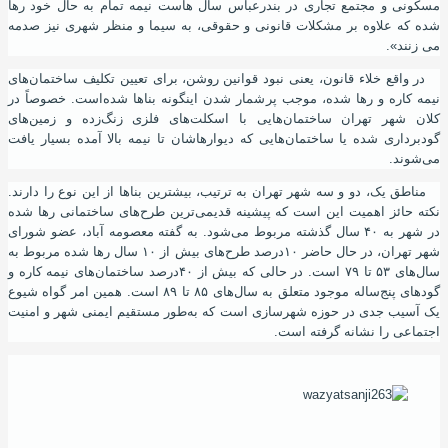
مسکونی و مجتمع تجاری در بندرعباس سال هاست نیمه تمام به حال خود رها
شده که علاوه بر مشکلات قانونی و حقوقی، به سیما و منظر شهری نیز صدمه
می زنند».
در واقع خلاء قانون
،
یعنی نبود قوانین روشن
،
برای تعیین تکلیف ساختمان‌های
نیمه کاره و رها شده، موجب پرشمار شدن اینگونه بناها شده‌است. خصوصاً در
کلان شهر تهران ساختمان‌هایی با اسکلت‌های فلزی زنگ‌زده و زمین‌های
گودبرداری ‌شده یا ساختمان‌هایی که دیوارهاشان تا نیمه بالا آمده‌ بسیار یافت
می‌شوند.
مناطق یک، دو و سه شهر تهران به ترتیب
،
بیشترین بناها از این نوع را دارند.
نکته حائز اهمیت این است که پیشینه قدیمی‌ترین طرح‌های ساختمانی رها شده
در شهر به ۴۰ سال گذشته مربوط می‌شود. به گفته معصومه آباد، عضو شورای
شهر تهران، در حال حاضر ۱۰درصد طرح‌های بیش از ۱۰ سال رها شده مربوط به
سال‌های ۵۳ تا ۷۹ است. در حالی که بیش از ۴۰‌درصد ساختمان‌های نیمه‌ کاره و
گودهای پنج‌ساله موجود متعلق به سال‌های ۸۵ تا ۸۹ است. همین امر گواه شیوع
یک آسیب جدی در حوزه شهرسازی است که به‌طور مستقیم ایمنی شهر و امنیت
اجتماعی را نشانه گرفته است.