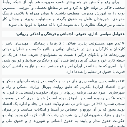
برای رفع و کاستن هر چه بیشتر ضعف مدیریت
،
هم باید از شبکه روابط
شخصی حاکم بر دولت خلع ید کرد و هم در مقاطع تحصیلی و آموزشی
،
بیشترین
توجه را به آموزش مدیریت معطوف داشت. تا بتوان همراه با بالاندن فرهنگ
حقوندی
،
شهروندان عامل به حقوق بگردند و مسئولیت بپذیرند و وجدان کار
بیابند. و نیز فرهنگ نظارت را باید تقویت کرد تا که ضعفها به قوتها بدل شوند.
●عوامل سیاسی ،اداری، حقوقی، اجتماعی و فرهنگی و اخلاقی و روانی
:
❋
عدم تعهد ومسئولیت پذیری فعالان ( کارفرما ، پیمانکار ، مهندسان ناظر ،
کارکنان و کارگران و نیز در طرح‌های دولتی و بالتبع حکومت و ناظران دولتی
ووزارتخانه ها و بانکهای درگیر ) نسبت به مسئولیتهای تعریف شده هر یک در
حیطه کاری خود و شکل گیری روابط فساد آلود و جایگزین ضوابط و قوانین شدن
آنها . امری که متاسفانه در ایران امر واقع مستمر است و نیاز به جانشین کردن
قدرت با حقوق در تنظیم رابطه‌ها دارد.
❋
عدم
تناسب بین برنامه ریزی های دولت و حکومت در زمینه طرحهای مسکن و
توان اقتصاد ایران.( بگذریم که طبق روایت پورتال وزارت مسکن و راه و
شهرسازی اصولا تمامی برنامه ریزیهای از دوران حکومت رفسنجانی تا کنون به
نتیجه عکس رسیده است و ناموفق بوده است.) همان امری که در وضعیت
سنجی شماره 262 در مورد ناتوانی نظام ولایت فقیه در ایجاد و اداره یک اقتصاد
تولید محور که در آن توزیع و اختصاص در آمدها و امکانات متناسب و بر میزان
حقوق و منزلت شهروندان ایران، شرحش رفت که البته لازمه آن وجود دولت و
حکومت حقوق مدار و پایبند به حقوق انسانی و شهروند ی و حقوق ملی و
طبیعت است.