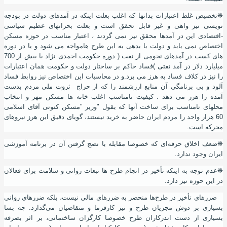
❋تخصیص غلط اعتبارات بدانها که اغلب بعلت اینکه در آمدهای دولت در بودجه
نویسی نیز واهی و غیر قابل تحقق است و بعلت بحرانهای عظیم سیاسی
-اقتصادی این در آمدها محقق نیز نمی گردند ، اعتبار مناسب در حوزه مسکن
اختصاص نمی یابد و دولت با بدهی به این طرح هامواجه می شود و یا در دوره
های کسب در آمدهای نجومی از نفت ( دوره حکومت احمدی نژاد با بیش از 700
میلیارد دلار در آمد نفتی )فساد حاکم بر ساختار دولت و حکومت همان اعتبارات
را نیز در کلاف فساد به هرز می برد.و در محاسبات این اختصاص نیز روابط فساد
آلود و بی برنامگی آن منابع ارزشمند را که از حراج ثروت ملی مردم بدست
آمده را هرز می دهد . کیفیت نامناسب اغلب خانه ها مسکن مهر و انتخاب
محلهای نامناسب برای ساخت آنها که بقول "وزیر "مسکن کنونی آقای اسلامی
60 هزار واحد را مردم ایران حاضر به خرید نیستند، گویای دقیق این هرز نیروهای
محرکه است.
❋
ضعف اخلاق حرفه‌ای که خصوصا مقابله با نضج گرفتن آن در برنامه آموزشی
ایران وجود ندارد.
❋
عدم توجه به اینکه تأخیر در انجام طرح ها تبعات روانی و سلامت برای فعالان
در این حوزه نیز دارد.
ضررهای تأخیر در طرح‌ها منحصر به ضررهای مالی نیست
،
بلکه ضررهای روانی
بسیاری بر دوش مجریان طرح و نیز کارفرما و متقاضیان می‌گذارد. چه بسا
بسیاری از دست اندرکاران طرح خصوصا کارگزان ساختمانی، بر اثر بصرفه