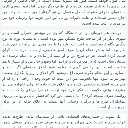
سال طول خواهد کشید. هنوز هم تسویه نشده است. در حال حاضر
،
از طرفی
من بدهیم را به بانک تصفیه نکرده‌ام
،
از طرف دیگر
،
چون" آقا زاده" نیستم کارما
به دعوای حقوقی کشیده که حل و فصل
آ
ن نیز گرفتار تأخیر است. خانواده من
اجازه نشین شده‌اند و بعلت تاثیرات روانی این امر
،
هزینه دوا ودرمان خود من
نیز مزید بر علت شده است.
دوست هم دوره‌ای من در دانشگاه که وی نیز مهندس عمران است و در
شهری دیگر در کار ساخت طرح مسکن مهر بوده است ، به مساله تورم به نوع
دیگری نگاه کرده است و اعتبارات اولیه را تا حد معینی در براه انداختن طرح
بکار برده اما بخش اعظم آن را صرف امور شخصی
،
از جمله
،
خرید خانه گران
قیمت کرده است. هر دو طرح من و او نیمه کار مانده و به اتمام نرسیده‌اند
سالیان سال است که در معرض باد و بارانند. اما وضع و حال من و او بسیار با هم
متفاوت است. این را می گویم تا معلوم شود اخلاق حرفه‌ای اگر باشد و
انسان
،
در این نظام چگونه نقره داغ می‌شود. اگر اخلاق را زیر پا بگذاری وضعت
بهتر نیز می‌شود. تنها دلخوشی من این است که خودم وجدان راحتی دارم که از
مال مردم استفاده شخصی نکرده‌ام و اخلاق بخرج داده ام. ولی خانواده من نیز
معترضند وقتی حکومت به فکر طرح خود نیست تو چرا چراغی را که به خانه
رواست صرف مسجد کردی؟ اما بایستی باور کرد که فشار مالی و روانی بر روی
پیمانکاران طرح ها و درگیری وجدانی آنها نسبت به اخلاق حرفه ای در ایران
امروز بسیار است.
یک نمونه از خسارت‌های اقتصادی ناشی از نیمه‌تمام ماندن طرح‌ها پدیده‌
خواب سرمایه است؛ یعنی میزان بهره‌ سرمایه‌ صرف شده تا زمان متوقف شدن
آن چون طرح به بهره‌برداری نرسیده از دست رفته است. گاهی به دلیل از دست