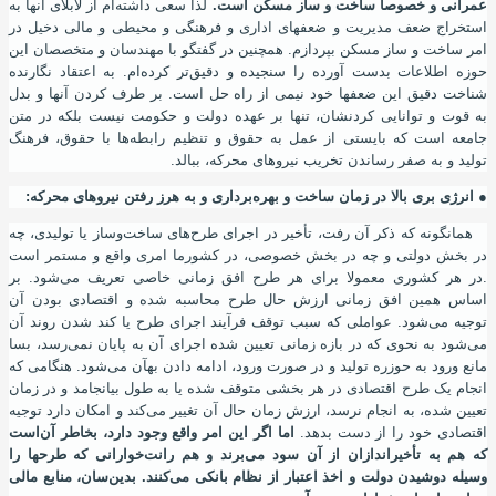
عمرانی و خصوصا ساخت و ساز مسکن است.
لذا سعی داشته‌ام از لابلای آنها به
استخراج ضعف مدیریت و ضعفهای اداری و فرهنگی و محیطی و مالی دخیل در
امر ساخت و ساز مسکن بپردازم. همچنین در گفتگو با مهندسان و متخصصان این
حوزه اطلاعات بدست آورده را سنجیده و دقیق‌تر کرده‌ام. به اعتقاد نگارنده
شناخت دقیق این ضعفها خود نیمی از راه حل است. بر طرف کردن آنها و بدل
به قوت و توانایی کردنشان
،
تنها بر عهده دولت و حکومت نیست بلکه در متن
جامعه است که بایستی از عمل به حقوق و تنظیم رابطه‌ها با حقوق
،
فرهنگ
تولید و به صفر رساندن تخریب نیروهای محرکه
،
ببالد.
● انرژی بری بالا در زمان ساخت و بهره‌برداری و به هرز رفتن نیروهای محرکه
:
همانگونه که ذکر آن رفت
،
تأخیر در اجرای طرح‌های ساخت‌و‌ساز یا تولیدی
،
چه
در بخش دولتی و چه در بخش خصوصی
،
در کشورما امری واقع و مستمر است
.در هر کشوری معمولا برای هر طرح افق زمانی خاصی تعریف می‌شود. بر
اساس همین افق زمانی ارزش حال طرح محاسبه شده و اقتصادی بودن آن
توجیه می‌شود. عواملی که سبب توقف فرآیند اجرای طرح یا کند شدن روند آن
می‌شود به نحوی که در بازه‌ زمانی تعیین شده اجرای آن به پایان نمی‌رسد، بسا
مانع ورود به حوزره تولید و در صورت ورود
،
ادامه‌ دادن به
آ
ن می‌شود. هنگامی که
انجام یک طرح اقتصادی در هر بخشی متوقف شده یا به طول بیانجامد و در زمان
تعیین شده
،
به انجام نرسد
،
ارزش زمان حال آن تغییر می‌کند و امکان دارد توجیه
اقتصادی خود را از دست بدهد.
اما اگر این امر واقع وجود دارد
،
بخاطر
آ
ن‌است
که هم به تأخیراندازان از آن سود می‌برند و هم رانت‌خوارانی که طرحها را
وسیله دوشیدن دولت و اخذ اعتبار از نظام بانکی می‌کنند. بدین‌سان
،
منابع مالی