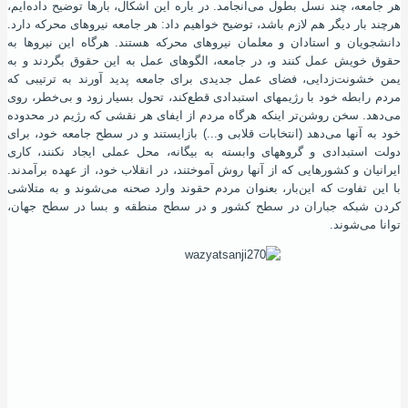
هر جامعه، چند نسل بطول می‌انجامد. در باره این اشکال، بارها توضیح داده‌ایم،
هرچند بار دیگر هم لازم باشد، توضیح خواهیم داد: هر جامعه نیروهای محرکه دارد.
دانشجویان و استادان و معلمان نیروهای محرکه هستند. هرگاه این نیروها به
حقوق خویش عمل کنند و، در جامعه، الگوهای عمل به این حقوق بگردند و به
یمن خشونت‌زدایی، فضای عمل جدیدی برای جامعه پدید آورند به ترتیبی که
مردم رابطه خود با رﮊیمهای استبدادی قطع‌کند، تحول بسیار زود و بی‌خطر، روی
می‌دهد. سخن روشن‌تر اینکه هرگاه مردم از ایفای هر نقشی که رﮊیم در محدوده
خود به آنها می‌دهد (انتخابات قلابی و...) بازایستند و در سطح جامعه خود، برای
دولت استبدادی و گروههای وابسته به بیگانه، محل عملی ایجاد نکنند، کاری
ایرانیان و کشورهایی که از آنها روش آموختند، در انقلاب خود، از عهده برآمدند.
با این تفاوت که این‌بار، بعنوان مردم حقوند وارد صحنه می‌شوند و به متلاشی
کردن شبکه جباران در سطح کشور و در سطح منطقه و بسا در سطح جهان،
توانا می‌شوند.