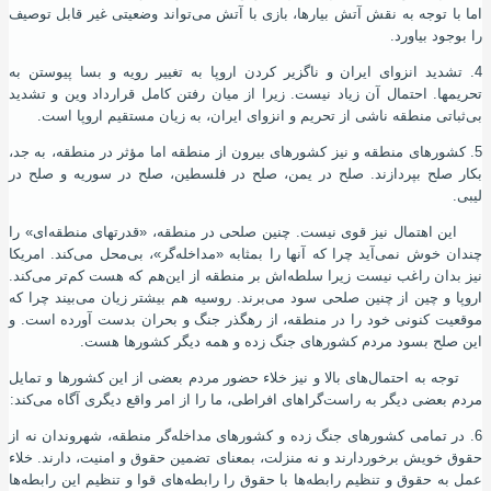
اما با توجه به نقش آتش بیارها، بازی با آتش می‌تواند وضعیتی غیر قابل توصیف
را بوجود بیاورد.
4. تشدید انزوای ایران و ناگزیر کردن اروپا به تغییر رویه و بسا پیوستن به
تحریمها. احتمال آن زیاد نیست. زیرا از میان رفتن کامل قرارداد وین و تشدید
بی‌ثباتی منطقه ناشی از تحریم و انزوای ایران، به زیان مستقیم اروپا است.
5. کشورهای منطقه و نیز کشورهای بیرون از منطقه اما مؤثر در منطقه، به جد،
بکار صلح بپردازند. صلح در یمن، صلح در فلسطین، صلح در سوریه و صلح در
لیبی.
این اهتمال نیز قوی نیست. چنین صلحی در منطقه، «قدرتهای منطقه‌ای» را
چندان خوش نمی‌آید چرا که آنها را بمثابه «مداخله‌گر»، بی‌محل می‌کند. امریکا
نیز بدان راغب نیست زیرا سلطه‌اش بر منطقه از این‌هم که هست کم‌تر می‌کند.
اروپا و چین از چنین صلحی سود می‌برند. روسیه هم بیشتر زیان می‌بیند چرا که
موقعیت کنونی خود را در منطقه، از رهگذر جنگ و بحران بدست آورده ‌است. و
این صلح بسود مردم کشورهای جنگ زده و همه دیگر کشورها هست.
توجه به احتمال‌های بالا و نیز خلاء حضور مردم بعضی از این کشورها و تمایل
مردم بعضی دیگر به راست‌گراهای افراطی، ما را از امر واقع دیگری آگاه می‌کند:
6. در تمامی کشورهای جنگ زده و کشورهای مداخله‌گر منطقه، شهروندان نه از
حقوق خویش برخوردارند و نه منزلت، بمعنای تضمین حقوق و امنیت، دارند. خلاء
عمل به حقوق و تنظیم رابطه‌ها با حقوق را رابطه‌های قوا و تنظیم این رابطه‌ها