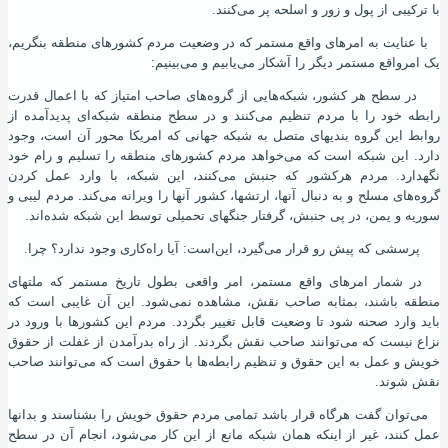
با ترکیبی از پول و زور و اسلحه پر می‌کنند.
با عنایت به امرهای واقع مستمر که در وضعیت مردم کشورهای منطقه بنگریم،
یک امرواقع مستمر دیگر را آشکار می‌یابیم و می‌بینیم:
در سطح هر کشور، شبکه‌هایی از گروه‌های صاحب امتیاز که با اعمال قدرت
رابطه خود را با مردم تنظیم می‌کنند و در سطح منطقه شبکه‌ای پدیدآمده از
روابط این گروه بندیهای متصل به شبکه جهانی که امریکا محور آن است، وجود
دارد. این شبکه است که می‌خواهد مردم کشورهای منطقه را تسلیم و رام خود
نگهدارد. مردم هرکشور که جنبش می‌کنند، این شبکه، با وارد عمل کردن
گروه‌های مسلح و به دنبال آنها، ارتشها، کشور آنها را ویرانه می‌کند. مردم لیبی و
سوریه و یمن، در پی جنبش، گرفتار جنگهای تحمیلی توسط این شبکه شده‌اند.
پرسشی که پیش رو قرار می‌گیرد، این‌است: آیا راه‌کاری وجود ندارد؟ چرا.
در شمار امرهای واقع مستمر، امر واقعی بطول تاریخ مستمر که ملتهای
منطقه باشند، بمثابه صاحب نقش، مشاهده نمی‌شود. این آن غایبی است که
باید وارد صحنه شود تا وضعیت قابل تغییر بگردد. مردم این کشورها با ورود در
نزاع نیست که می‌توانند صاحب نقش بگردند. از راه بدرآمدن از غفلت از حقوق
خویش و عمل به این حقوق و تنظیم رابطه‌ها با حقوق است که می‌توانند صاحب
نقش شوند.
می‌توان گفت هرگاه قرار باشد تمامی مردم حقوق خویش را بشناسند و بدانها
عمل کنند، غیر از اینکه همان شبکه مانع از این کار می‌شود، انجام آن در سطح