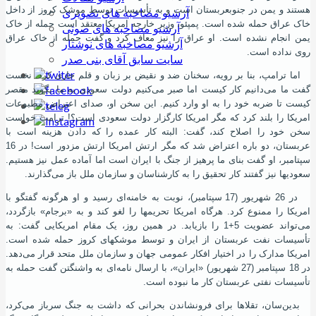
هستند و یمن در جنوب
عربستان است و به تأسیسات توسط موشک کروز از داخل
آرشیو مصاخبه های تصویری
خاک عراق حمله شده‌ است. پمپئو، وزیر خارجه امریکا معتقد است حمله از خاک
آرشیو مصاخبه های صوتی
یمن انجام نشده ‌است. او عراق را نیز معاف کرد و گفت حمله از خاک عراق
آرشیو مصاخبه های نوشتار
روی نداده‌ است.
سایت سابق آقای بنی صدر
اما ترامپ، بنا بر رویه، سخنان ضد و نقیض بر زبان و قلم جاری کرد. نخست
گفت ما می‌دانیم کار کیست اما صبر می‌کنیم دولت سعودی به ما بگوید مقصر
کیست تا ضربه خود را به او وارد کنیم. این سخن او، صدای اعتراض مطبوعات
امریکا را بلند کرد که مگر امریکا کارگزار دولت سعودی است؟! ترامپ خواست
سخن خود را اصلاح کند، گفت: البته کار عمده را که دادن هزینه است با
عربستان، دو باره اعتراض شد که مگر ارتش امریکا ارتش مزدور است! در 16
سپتامبر، او گفت بنای ما پرهیز از جنگ با ایران است اما آماده عمل نیز هستیم.
سعودیها نیز گفتند کار تحقیق را به کارشناسان و سازمان ملل باز می‌گذارند.
در 26 شهریور (17 سپتامبر)، نوبت به خامنه‌ای رسید و او هرگونه گفتگو با
امریکا را ممنوع کرد. هرگاه امریکا تحریمها را لغو کند و به «برجام» بازگردد،
می‌تواند عضویت 5+1 را بازیابد. در همین روز، یک مقام امریکایی گفت: به
تأسیسات نفت عربستان از ایران و توسط موشکهای کروز حمله شده‌ است.
امریکا مدارک را در اختیار افکار عمومی جهان و سازمان ملل متحد قرار می‌دهد.
در 18 سپتامبر (27 شهریور) «ایران»، با ارسال نامه‌ای به واشنگتن گفت حمله به
تأسیسات نفتی عربستان کار ما نبوده ‌است.
بدین‌سان، تقلاها برای فرونشاندن بحرانی که داشت به جنگ سرباز می‌کرد،