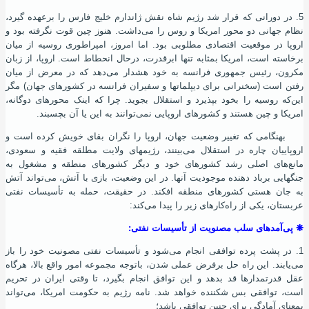
5. در دورانی که قرار شد رﮊیم شاه نقش ﮊاندارم خلیج فارس را برعهده گیرد،
نظام جهانی دو محور امریکا و روس را می‌داشت. هنوز چین قوت نگرفته بود و
اروپا در موقعیت اقتصادی مطلوبی بود. اما امروز، امپراطوری روسیه از میان
برخاسته ‌است، امریکا بمثابه تنها ابرقدرت، درحال انحطاط است. اروپا، از زبان
مکرون، رئیس جمهوری فرانسه به خود هشدار می‌دهد که در معرض از میان
رفتن است (سخنرانی برای دیپلماتها و سفیران فرانسه در کشورهای جهان) مگر
این‌که روسیه را بخود بپذیرد و استقلال بجوید. چرا که اینک محورهای دوگانه،
امریکا و چین هستند و کشورهای اروپایی نمی‌توانند به این یا آن بچسبند.
بهنگامی که تغییر وضعیت جهان، اروپا را نگران بقای خویش کرده ‌است و
اروپاییان چاره در استقلال می‌بینند، رﮊیمهای ولایت مطلقه فقیه و سعودی،
مانع‌های اصلی رشد کشورهای خود و دیگر کشورهای منطقه و مشغول به
جنگهایی برباد دهنده موجودیت آنها. در این وضعیت، بازی با آتش، می‌تواند آتش
به جان هستی کشورهای منطقه افکند. در حقیقت، حمله به تأسیسات نفتی
عربستان، یکی از راه‌کارهای زیر را پیدا می‌کند:
❋
پی‌آمدهای سلب مصنویت از تأسیسات نفتی:
1. در پشت پرده توافقی انجام می‌شود و تأسیسات نفتی مصونیت خود را باز
می‌یابند. این راه‌ حل برفرض عملی شدن، باتوجه مجموعه امور واقع بالا، هرگاه
عقل قدرتمدارها قد بدهد و این توافق انجام بگیرد، تا وقتی ایران در تحریم
است، توافقی بس شکننده خواهد شد. نامه رﮊیم به حکومت امریکا، می‌تواند
بمعنای آمادگی برای چنین توافقی باشد؛