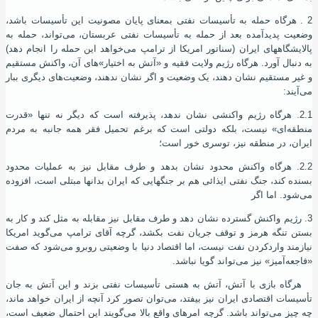
2 . هرگاه حمله به تأسیسات نفتی بمعنای پایان مصونیت این تأسیسات باشد،
وضعیت پدیدآمده بعد از حمله به تأسیسات نفتی عربستان، می‌تواند، حمله به
پالایشگاههای ایران (سناتور امریکا از ترامپ می‌خواهد این حمله را انجام دهد)
به دنبال آورد. هرگاه رﮊیم ولایت فقیه و «آتش به اختیار»های آن، واکنش مستقیم
و غیر مستقیم نشان دهند، یک وضعیت و اگر نشان ندهند، وضعیت‌های دیگری ببار
می‌آیند:
2.1. هرگاه رﮊیم واکنشی نشان ندهد، پذیرفته ‌است که دیگر نه تنها «قدرت
منطقه‌ای» نیست، بلکه دولتی است که برغم تحمیل فقر همه جانبه به مردم
ایران، در منطقه نیز، توسری خور است؛
2.2. هرگاه واکنش محدود نشان بدهد و طرف مقابل نیز به عملیات محدود
بسنده کند، جنگ نفتی ایذائی هم بر جنگهایی که ایران بدانها مبتلی است، افزوده
می‌شود. اما اگر
3. رﮊیم واکنش گسترده نشان دهد و طرف مقابل نیز مقابله به مثل کند و کار به
بستن تنگه هرمز و توقف جریان نفت بکشد، گرچه آقای ترامپ می‌گوید امریکا
نیازمند واردکردن نفت نیست، اما اقتصاد دنیا با وضعیتی روبرو می‌شود که صفت
«فاجعه‌آمیز» نیز می‌تواند گویا نباشد.
هرگاه بازی با آتش، آتش به هستی تأسیسات نفتی بزند و این آتش به جان
تأسیسات اقتصادی ایران نیز بیفتد، می‌توان تصور کرد آنچه از ایران خواهد ماند،
چه چیز می‌تواند باشد. گرچه امرهای واقع بالا می‌گویند این احتمال ضعیف است،