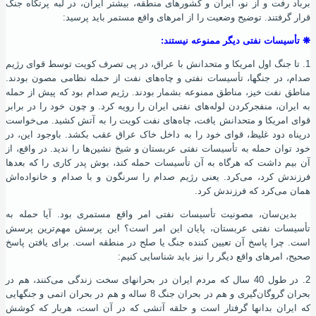
برباد رفت و از نو، ایران و کشورهای منطقه، بیشتر ایران، در لبه پرتگاه جنگ
قرار گرفتند. توضیح وضعیت را از امرهای واقع مستمر باید پرسید:
❋
تأسیسات نفتی دیگر ممنوعه نیستند:
1. تا جنگ اول امریکا و متحدانش با عراق، در پی تصرف کویت توسط قوای رﮊیم
صدام، در جنگها، تأسیسات نفتی و چاه‌‌های نفت از حمله نظامی مصون بودند.
مناطق نفت خیز، مناطق ممنوعه بشمار بودند. رﮊیم صدام بود که پیش از حمله
به ایران، منفجرکردن لوله‌های نفتی ایران را رویه کرد. و چون خود را در برابر
قوای امریکا و متحدانش یافت، چاه‌های نفت کویت را به آتش کشید. می‌خواست
درپناه دود غلیظ، قوای خود را به داخل خاک عراق عقب بکشد. باوجود این، در
خود توان حمله به تأسیسات نفتی عربستان و شیخ نشین‌ها را ندید. در واقع، از
آن بیم داشت که هرگاه به آن تأسیسات حمله کند، بوش پدر کاری را که بعدها
فرزندش کرد، می‌کرد. یعنی رﮊیم صدام را سرنگون و با صدام و خانواده‌اش
همان می‌کرد که فرزندش کرد.
بدین‌سان، مصونیت تأسیسات نفتی امر واقع مستمری بود. آیا حمله به
تأسیسات نفتی عربستان، پایان این امر است؟ این پرسش مهم‌ترین پرسش
است. چرا پاسخ آن تعیین کننده جنگ یا صلح در منطقه است. برای یافتن پاسخ
صحیح، امرهای واقع دیگر را نیز باید شناسایی کنیم:
2. در طول 40 سال که مردم ایران در بحرانهای سخت زندگی می‌کنند، هم در
بحران گروگان‌گیری و هم در بحران جنگ 8 ساله و هم در بحران اتمی و جنگهایی
که ایران بدانها گرفتار است و حلقه آتشی که در آن است، هربار که کوشش