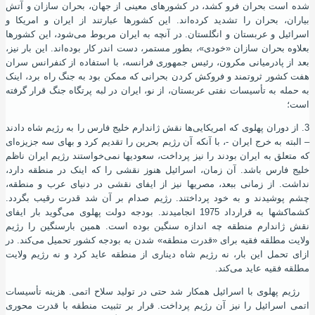
شده‌ است بحران فرو کشد، در کشورهای معینی از جهان، بحران سازان و آتش
بیاران، بحران را تشدید کرده‌اند. این کشورها عبارتند از ایران و امریکا و
اسرائیل و عربستان و انگلستان. در آنچه به ایران مربوط می‌شود، این کشورها
بعلاوه بحران ‌سازان «خودی»، بطور مستمر، دست اندر کار بوده‌اند. این بار نیز،
بعد از پادرمیانی مکرون، رئیس جمهوری فرانسه، با استفاده از کنفرانس سران
هفت کشور ثروتمند و فروکش کردن بحرانی که ممکن بود به جنگ راه‌ برد، اینک
به حمله به تأسیسات نفتی عربستان، از نو، ایران در لبه پرتگاه جنگ قرار گرفته
‌است؛
3. از دوران پهلوی که امریکایی‌ها نقش ﮊاندارم خلیج فارس را به رﮊیم شاه دادند
– البته به خرج ایران -، با آنکه آن رژیم بحرین را تقدیم کرد و بهای سه جزیزه‌ای
که متعلق به ایران بودند را نیز پرداخت، سعودیها نمی‌خواستند رﮊیم ایران ناظم
خلیج فارس باشد. آن زمان، اسرائیل هنوز نقشی را که اینک در منطقه دارد،
نداشت. از زمانی ببعد، مصریها نیز از ایفای نقشی در دنیای عرب و منطقه،
چشم پوشیدند و به خود پرداختند. رﮊیم صدام بر آن شد قدرت رقیب بگردد.
کشماکشها به قرارداد 1975 انجامیدند. بودجه دولت پهلوی می‌گوید بار ایفای
نقش ﮊاندارم منطقه چه اندازه سنگین بوده ‌است. همین بارسنگین را رﮊیم
ولایت مطلقه فقیه برای «قدرت منطقه» شدن به بودجه کشور تحمیل می‌کند. در
ازای تحمل این بار، نه رﮊیم شاه دیناری از منطقه عاید کرد و نه رﮊیم ولایت
مطلقه فقیه عاید می‌کند.
رﮊیم پهلوی با اسرائیل همکار شد حتی در تولید سلاح اتمی. هزینه تأسیسات
اتمی اسرائیل را نیز آن رﮊیم پرداخت. قرار بر تثبیت منطقه با قدرت محوری