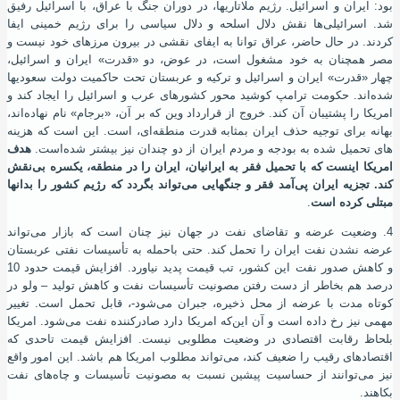
بود: ایران و اسرائیل. رﮊیم ملاتاریها، در دوران جنگ با عراق، با اسرائیل رفیق
شد. اسرائیلی‌ها نقش دلال اسلحه و دلال سیاسی را برای رﮊیم خمینی ایفا
کردند. در حال حاضر، عراق توانا به ایفای نقشی در بیرون مرزهای خود نیست و
مصر همچنان به خود مشغول است، در عوض، دو «قدرت» ایران و اسرائیل،
چهار «قدرت» ایران و اسرائیل و ترکیه و عربستان تحت حاکمیت دولت سعودیها
شده‌اند. حکومت ترامپ کوشید محور کشورهای عرب و اسرائیل را ایجاد کند و
امریکا را پشتیبان آن کند. خروج از قرارداد وین که بر آن، «برجام» نام نهاده‌اند،
بهانه برای توجیه حذف ایران بمثابه قدرت منطقه‌ای، است. این‌ است که هزینه
های تحمیل شده به بودجه و مردم ایران از دو چندان نیز بیشتر شده‌است.
هدف
امریکا اینست که با تحمیل فقر به ایرانیان، ایران را در منطقه، یکسره بی‌نقش
کند. تجزیه ایران پی‌آمد فقر و جنگهایی می‌تواند بگردد که رﮊیم کشور را بدانها
مبتلی کرده ‌است
.
4. وضعیت عرضه و تقاضای نفت در جهان نیز چنان است که بازار می‌تواند
عرضه نشدن نفت ایران را تحمل کند. حتی باحمله به تأسیسات نفتی عربستان
و کاهش صدور نفت این کشور، تب قیمت پدید نیاورد. افزایش قیمت حدود 10
درصد هم بخاطر از دست رفتن مصونیت تأسیسات نفت و کاهش تولید – ولو در
کوتاه مدت با عرضه از محل ذخیره، جبران می‌شود-، قابل تحمل است. تغییر
مهمی نیز رخ داده ‌است و آن این‌که امریکا دارد صادرکننده نفت می‌شود. امریکا
بلحاظ رقابت اقتصادی در وضعیت مطلوبی نیست. افزایش قیمت تاحدی که
اقتصادهای رقیب را ضعیف کند، می‌تواند مطلوب امریکا هم باشد. این امور واقع
نیز می‌توانند از حساسیت پیشین نسبت به مصونیت تأسیسات و چاه‌های نفت
بکاهند.