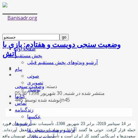
وضعیت سنجی دویست و هفتادم: بازی با
صفحه اول
آتش
پخش مستقیم
آرشیو ویدئوهای پخش مستقیم قبلی
پیام
صوتی
تصویری
دسته:
وضعیت سنجی
نوشتار
منتشر شده در شنبه, 30 شهریور 1398 05:36
کتابها
نوشته شده توسط 445jn45
تماس
زندگینامه
عکسها
آرشیو ها
در 14 سپتامبر 2019، برابر 23 شهریور 1398، تأسیسات نفتی عربستان مورد
آرشیو وضعیت سنجی ها
حمله قرار گرفت. حوثی ها گفتند آنها با ده پهباد این حمله را بعمل آورده‌اند.
آرشیو مقالات
سعودی‌ها و امریکایی گفتند کار ایران است و تأسیسات در شمال عربستان واقع