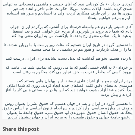
کودتای خرداد ۶۰ یک کودتایی نبود که آقای خمینی و هاشمی رفسنجانی به تنهایی
تصدی کرده باشند، ایالات متحده امریکا، حکومت خانم تاچر و اتحاد جماهیر
شوری ها هم از این طرف همکاری کردند، ولی ما ایستادیم و هنوز هم ایستاده
ایم و بازهم خواهیم ایستاد .
آقای خمینی بار دوم هم واسطه فرستاد برای آشتی، که برگردم ایران. جواب
دادم که شما باید بروید در تلویزیون از مردم عذر خواهی کنید و بعد استعفا
بدهید، تا یک انقلاب معنوی رخ بدهد، تا بازگشت من به ایران معنی پیدا کند.
ما نخستین گروه در تاریخ ایران هستیم که مثلث زور پرست با ما رویارو شدند، تا
ما را از هدف بازدارند، و هنوز هم در دشمنی با ما متحد هستند.
تا زنده هستم، نخواهم گذاشت که بدیل دست نشانده برای ایران، درست کنند.
در خرداد ۶۰ به آقای خمینی گفتم که ما می رویم، که بمانیم، شما می مانید، که
بروید. کسی که بخاطر قدرت به حق تجاوز می کند، محکوم به رفتن است.
مردم ایران، جمع ما از افراد عادی نیستند، اینها پهلوان هایی هستند که با
هنرمندی به معنای دقیق کلمه، فضاهای جدید ایجاد کردند. روزی که شما امکان
پیدا بکنید و فضا آزاد بشود، خواهید دید که این ها در چه سختی هایی کار را آغاز
کردند و پیش بردند.
ما نخستین گروه در ایران و بسا در جهان هستیم که حقوق بشر را بعنوان روش
و هدف در مبارزه سیاسی، وارد کردیم و سرانجام قانون اساسی بر اساس حقوق
پنجگانه. حقوق انسان،حقوق شهروندی او، حقوق ملی، حقوق جامعۀ ما بعنوان
عضوِ جامعۀ جهانی و حقوق طبیعت را به مردم ایران و جهان پیشنهاد کردیم.
Share this post