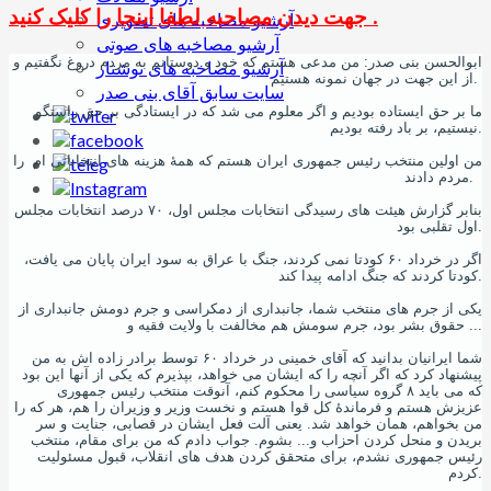
جهت دیدن مصاحبه لطفا اینجا را کلیک کنید .
آرشیو مصاخبه های تصویری
آرشیو مصاخبه های صوتی
ابوالحسن بنی صدر: من مدعی هستم که خود و دوستانم به مردم دروغ نگفتیم و
آرشیو مصاخبه های نوشتار
از این جهت در جهان نمونه هستیم.
سایت سابق آقای بنی صدر
ما بر حق ایستاده بودیم و اگر معلوم می شد که در ایستادگی بر حق راستگو
نیستیم، بر باد رفته بودیم.
من اولین منتخب رئیس جمهوری ایران هستم که همۀ هزینه های انتخاباتی ام را
مردم دادند.
بنابر گزارش هیئت های رسیدگی انتخابات مجلس اول، ٧٠ درصد انتخابات مجلس
اول تقلبی بود.
اگر در خرداد ۶۰ کودتا نمی کردند، جنگ با عراق به سود ایران پایان می یافت،
کودتا کردند که جنگ ادامه پیدا کند.
یکی از جرم های منتخب شما، جانبداری از دمکراسی و جرم دومش جانبداری از
حقوق بشر بود، جرم سومش هم مخالفت با ولایت فقیه و ...
شما ایرانیان بدانید که آقای خمینی در خرداد ۶۰ توسط برادر زاده اش به من
پیشنهاد کرد که اگر آنچه را که ایشان می خواهد، بپذیرم که یکی از آنها این بود
که می باید ٨ گروه سیاسی را محکوم کنم، آنوقت منتخب رئیس جمهوری
عزیزش هستم و فرماندۀ کل قوا هستم و نخست وزیر و وزیران را هم، هر که را
من بخواهم، همان خواهد شد. یعنی آلت فعل ایشان در قصابی، جنایت و سر
بریدن و منحل کردن احزاب و... بشوم. جواب دادم که من برای مقام، منتخب
رئیس جمهوری نشدم، برای متحقق کردن هدف های انقلاب، قبول مسئولیت
کردم.