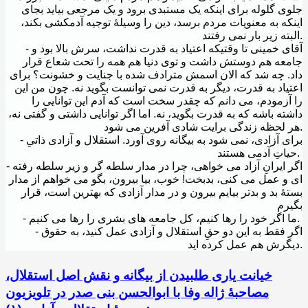
جلوی گلوله برای اینکه یک مستبدی برود و یک مرجعی بیاید بجای
اینکه به معنویات مردم برسد، دین را وسیلۀ توجیه آدمکشی بکند،
البته زیر بار نمی رفتند.
- آقای خمینی تا وقتیکه اعتیاد به قدرت نداشت، سرش بالا بود و
جامعه هم دوستش داشت و توی دنیا هم همه را تحت شعاع قرار
داد. چه شد که الان اسمش مترادف شده با جنایت و خشونت؟ برای
اعتیاد به قدرت، دیگر به قدرت نمی توانست بگوید نه. چون من این
را آزمودم، می دانم که چقدر سخت است که آدم این توانایی را
داشته باشه که به قدرت بگوید، نه. اما اگر توانایی داشتی و گفتی نه،
هر لحظه زندگی برایت شادی آفرین می شود.
- برای آزادی، نمی شود به بیگانه روی آورد. استقلال و آزادی ذاتیِ
حیاتِ آدمی هستند.
- اگر ایرانِ آزاد می خواهی، چرا در مدار سلطه گر و زیر سلطه رفته
ای و عمل می کنی، بدبخت! خوب، بیا بیرون، بگو می خواهم از مدار
بستۀ بد و بدتر بیایم بیرون و در مدار آزادی که بهترین است، قرار
بگیرم
- ما اگر خود را رها کنیم، کل جامعه های بشری را رها می کنیم.
- اگر فقط به این دو حقِ استقلال و آزادی عمل کنید، به حقوق
دیگرش هم عمل کرده اید.
خیانت یاری طلبیدن از بیگانه و نقش اصل استقلال،
مصاحبۀ ژاله وفا با ابوالحسن بنی صدر در تلویزیون