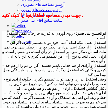
آرشیو مصاخبه های تصویری
آرشیو مصاخبه های صوتی
جهت دیدن مصاحبه لطفا اینجا را کلیک کنید .
آرشیو مصاخبه های نوشتار
سایت سابق آقای بنی صدر
ابوالحسن بنی صدر
: - روی آوردن به قدرت خارجی، نقض استقلال
آست.
- استقلال یعنی اینکه اینکه آدمی خود بتواند تصمیم بگیرد، اگر این
استقلال را از دمکراسی برداری، دیگر چیزی از دمکراسی برجا نمی
ماند. اساس دمکراسی، بر استقلالِ در رأی است، در تصمیم است. و
آزادی یعنی انتخابِ نوعِ رأی: من تصمیم می گیرم به این یا به آن،
رأی بدهم.
- استقلال و آزادی از هم جدایی ناپذیر هستند. اگر این دو را از هم جدا
کردی و گفتی که استقلال دیگر کارایی ندارد، بنابراین وابستگی محل
پیدا می کند.
- وقتی استقلال نداری و نمی توانی تصمیم بگیری، چگونه آزادی نوع
تصمیم را داری و می توانی انتخاب کنی؟ پس دروغ می گویی و با
کنار گذاشتن استقلال، آزادی را هم نفی و هم نقض می کنی.
- آقای خمینی ٢٠ اصل را در حضور جهانیان بر زبان آورد و گفت که
خط و ربط این اصل ها استقلال و آزادی هستند. اگر می گفت که من
می خواهم به قدرت برسم، استبداد شاه بد است و استبداد من خوب
است، همۀ دنیا به او می خندید و هم مردم دلیلی نداشتند که بروند