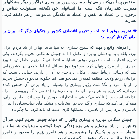
به نفس پیدا می‌کنند و می‌توانند مبارزه پیروز بر بیماری فراگیر و دیگر مشکلها را
مدیریت کنند
.
زمان تنگ است اما انسانهای خودانگیخته، مسئولیت شناس و
برخوردار از اعتماد به نفس و اعتماد به یکدیگر، می‌توانند از هر دقیقه قرنی
بسازند
.
❋
تحریم موفق انتخابات و تحریم اقتصادی کشور و جنگهای دیگر که ایران را
بدانها گرفتار کرده‌اند:
از امرهای واقع و مهم که شیوع بیماری، نه تنها نباید آنها را از یاد مردم ایران
ببرد، بلکه باید بیادشان بیاورد و عامل ادامه جنبش همگانی تحریم بگردند، یکی
تحریم انتخابات است. تحریم موفق انتخابات، انتخاباتی که رژیم بخاطرش، شیوع
بیماری را از مردم پنهان کرد، موضوع روز وسائل ارتباط جمعی در کشورهایی
شد که وسائل ارتباط جمعی امکان پرداختن به آن را دارند. جهانی دانست که
ایرانیان رﮊیم ولایت مطلقه فقیه را نمی‌خواهند. اما چگونه می‌توان جنبش تحریم
را از یاد نبرد و نگذاشت رژیم بیماری را وسیله از یاد بردن آن جنبش کند؟
می‌دانیم که رژیم به هر وسیله‌ای متشبث می‌شود (دشمن جنگ ویروسی به راه
انداخته است و...) تا که بی‌کفایتی جنایتکارانه خویش را بپوشاند، بطریق اولی،
همه کار می‌کند که بیماری واگیر تحریم انتخابات و مشکل‌های حیات‌ستان را نیز از
یاد مردم ببرد. پس، از یادنبردن مشکلها کاری است که باید کرد. اما چگونه؟
جنبش همگانی مبارزه با بیماری واگیر را که دنباله جنبش تحریم کنیم، هم آن
جنبش را از یاد نبرده‌ایم و هم مزه زندگی خودانگیخته و مسئولیت شناسانه و
اعتماد به خود و یکدیگر را چشیده‌ایم و هم قلمرو رژیم را محدود و قلمرو
استقلال و آزادی و دیگر حقوق را گسترده کردیم
.