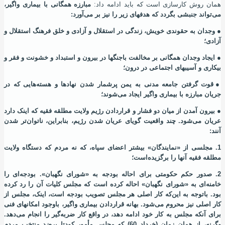
همان روش کارسازی است که باید ادامه داد:
مبارزه همگانی با بیماری واگیر،
می‌تواند جنبشی بگردد که هدفهای زیر را نیز بر می‌آورد:
●
وجدان به حقوندی خویش، زندگی در استقلال و آزادی و خلق فرهنگ استقلال و
آزادی؛
●
ایجاد وجدان همگانی بر مخالفت باجنگها در بیرون و استبداد و خشونت و فقر و
بیکاری و آسیبهای اجتماعی در درون؛
●
قوت گرفتن جامعه مدنی به یمن پرشمار شدن نهادها و هسته‌هایی که در
جریان مبارزه با بیماری واگیر ایجاد می‌شوند؛
●
بیرون آمدن از میان دو فشار و قراردادن رژیم ولایت مطلقه فقیه که اینک دارد
عریان می‌شود. چند واقعیت گویای عریان شدن رژیم، بنابراین، ناتوان‌تر شدن
آنند:
1. مجلسی از «نمایندگان» بیشتر اعضای سپاه، که نه مردم که دستگاه ولایت
مطلقه فقیه آنها را برگزیده‌است؛
2. صدور حکم حکومتی برای احاله بودجه به «شورای نگهبان». بودجه‌ای را
خامنه‌ای به «شورای نگهبان» احاله کرده‌ است که مجلس کلیات آن را رد کرده
بود. باتوجه به این‌که کار اصلی هر مجلس تصویب بودجه‌ است، اینک، مجلس از
کار اصلی نیز محروم می‌شود. بهانه قراردادن بیماری واگیر، باوجود امکانهای فنی
برای آنکه مجلس به کار خود ادامه دهد، در واقع کار ضربه‌گیر را انجام می‌دهد.
وگرنه، از همان زمان (خرداد 60) که مجلس مأمور کودتا برضد منتخب مردم