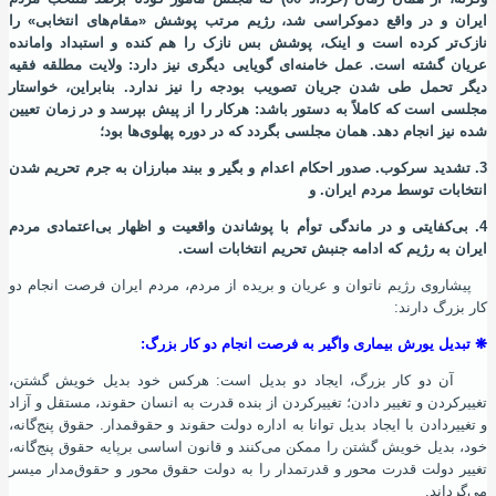
ایران و در واقع دموکراسی شد، رژیم مرتب پوشش «مقام‌های انتخابی» را
نازک‌تر کرده‌ است و اینک، پوشش بس نازک را هم کنده و استبداد وامانده
عریان گشته‌ است. عمل خامنه‌ای گویایی دیگری نیز دارد: ولایت مطلقه فقیه
دیگر تحمل طی شدن جریان تصویب بودجه را نیز ندارد. بنابراین، خواستار
مجلسی است که کاملاً به دستور باشد: هرکار را از پیش بپرسد و در زمان تعیین
شده نیز انجام دهد. همان مجلسی بگردد که در دوره پهلوی‌ها بود؛
3. تشدید سرکوب. صدور احکام اعدام و بگیر و ببند مبارزان به جرم تحریم شدن
انتخابات توسط مردم ایران. و
4. بی‌کفایتی و در ماندگی توأم با پوشاندن واقعیت و اظهار بی‌اعتمادی مردم
ایران به رژیم که ادامه جنبش تحریم انتخابات است.
پیشاروی رژیم ناتوان و عریان و بریده از مردم، مردم ایران فرصت انجام دو
کار بزرگ دارند:
❋
تبدیل یورش بیماری واگیر به فرصت انجام دو کار بزرگ:
آن دو کار بزرگ، ایجاد دو بدیل است: هرکس خود بدیل خویش گشتن،
تغییرکردن و تغییر دادن؛ تغییرکردن از بنده قدرت به انسان حقوند، مستقل و آزاد
و تغییردادن با ایجاد بدیل توانا به اداره دولت حقوند و حقوقمدار. حقوق پنج‌گانه،
خود، بدیل خویش گشتن را ممکن می‌کنند و قانون اساسی برپایه حقوق پنج‌گانه،
تغییر دولت قدرت محور و قدرتمدار را به دولت حقوق محور و حقوق‌مدار میسر
می‌گرداند.