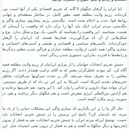
اما ایران را گرفتار جنگهای 9 گانه که تحریم اقتصادی یکی از آنها است، نیز،
کرده‌اند. رژیم ولایت مطلقه فقیه بطور کامل، در ساختار منطقه‌ای و جهانی
روابط قوا، جذب و ادغام شده‌ است. تنگدستی رژیم پیشاروی بیماری واگیر و
تنگدستی مردم ایران، اینک باید آنها را برآن دارد که واقعیت را آن‌سان که
هست، بشناسند. این واقعیت را بشناسند که ناامنی، یک نوع و شکل ندارد. نوع و
شکل‌هایی از آن که مرگ‌آورترند، همان‌ها هستند که ایرانیان را گرفتار
خودکرده‌اند: ناامنی‌های سیاسی و اقتصادی و طبیعی و آسیب‌های اجتماعی و
بیماری واگیر؛ همه ناشی از ولایت مطلقه جباران و فراگیر شدن تنظیم زندگی‌ها
و رابطه‌ها با قدرت، بنابراین، دستوری شدن زندگی است.
جنبش تحریم انتخابات جهانیان را از بیزاری ایرانیان از رژیم ولایت مطلقه فقیه
آگاه کرد. کم نبودند تحلیل‌گران معتبر که به آقای ترامپ هشدار دادند: اگر رژیم
مجلس را به تصرف سپاه می‌دهد، اگر بر شدت سرکوبها می‌افزاید، بخاطر
تحریم‌های شدید امریکا است. امریکا به این امر تن داد که از طریق سوئیس،
ایران بتواند مواد دارویی و غذائی را وارد کند. با این وجود، هم تحریمها برجایند و
هم آﮊانس بین‌المللی انرژی معترض است و هم جنگهای دیگر برجایند و هم، در
سوریه، رژیم بیکاره گشته‌ است.
حال اگر بنا را بر این بگذاریم که بیماری واگیر این مشکلات حیاتی را از یاد ما
نبرند، چه بایدمان کرد؟ پاسخ این پرسش را در جنبش تحریم انتخابات باید
جست. توضیح این‌که مردم ایران، با جنبش تحریم انتخابات، هم به فشار از بیرون
(تحریمها و دیگر جنگها) نه گفتند و هم به فشار از درون، یعنی استبداد جبار. این