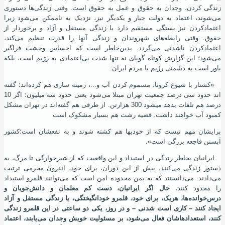
زندگی کردن، وجدان به حقوق و عمل به حقوق است. وقتی زندگی‌ها دستوری
می‌شوند، اعتماد به دولت جبار و یکدیگر نیز، نزدیک به ناممکن می‌شود زیرا
اعتماد‌کردن نیز بستگی مستقیم دارد با زندگی مستقل و آزاد و برخوردار از
حقوق. وقتی رابطه‌های شهروندان و زندگی آنها را قدرت تنظیم می‌کند،
اعتمادکردن ناشدنی می‌گردد. بدین‌خاطر است که احساس وحشت فراگیر
می‌شود؛ این گزارش کوتاه گویای نه تنها شدت بی‌‌اعتمادی به رژیم است، بلکه
باور است به دشمنی رژیم با مردم ایران:
«کشتار با شیوع کرونا، مسموم کردن آب و...، زمینه‌ سازی هم کرده‌اند؛ گفته
اند حدود سی درصد جمعیت تهران مبتلا می‌شود یعنی حدود سه میلیون؛ اگر 10
درصد هم تلفات بدهد میشود 300 هزارتن. از طرفی هم گفته‌اند در تهران مشکل
کمبود آب خواهند داشت. قضیه رشت هم بسیار مشکوک است
برایشان مهم نیست که از خودیها هم کشته شوند و به نفعشان است؛کشور
آبستن فاجعه بزرگی است».
ایرانیان بخاطر زندگی در استبداد و این واقعیت که از شیرخوارگی تا مرگ، به
دستور زندگی می‌کنند، پیش از این دوران، برای خود، اندرون محرمی ترتیب
می‌دادند. می‌دانستند که به یمن محدوده امن است که می‌توانند قلمرو استبداد
را محدود کنند
. حال اگر ایرانیان، دست کم معلمان و دانش‌جویان و
درس‌خوانده‌ها، هریک، برای خود، قلمرو خودانگیختگی، یا زندگی مستقل و آزاد
ایجاد کنند – کاری است شدنی – و در روز، یکی دو ساعتی در این قلمرو زندگی
کنند، استعدادهاشان فعال می‌شود، بر مسئولیت خویش وجدان می‌یابند، اعتماد