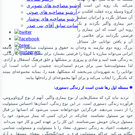
آرشیو مصاخبه های تصویری
می‌کند. یک رویه این ‌است که
آرشیو مصاخبه های صوتی
کرونا وسیله پرده غفلت افکندن بر
آن مسائل بگردد و ایرانیان تسلیم
آرشیو مصاخبه های نوشتار
جبر بیماری واگیر بگردند و یک
سایت سابق آقای بنی صدر
رویه این ‌است که این بیماری را
فرصتی بگردانند برای خلاصی از
آن و یافتن توانایی حل مسائل
بزرگ. رویه دوم نیازمند به وجدان به حقوق و مسئولیت شناسی دارد. جامعه
ایرانی می‌تواند مبارزه با کرونا را فرصتی بشمارد برای معنی بخشیدن به زندگی،
به زندگی همه امید و شادی و پیروزی بر مشکلها و خلق فرهنگ استقلال و آزادی.
لذا مسئولیت‌شنا سی برای مردم استبدادزده، چشیدن آب حیات است؛ آن
توانایی را به شهروندان می‌بخشد که مشکلها، همه را، بمثابه مجموعه‌ای ببینند
که یکدیگر را ایجاب می‌کند و برای آنها مجموعه‌ای از راه‌حلها بیابند:
❋
مسئله اول رها شدن است از زندگی دستوری:
تردید نباید کرد که مشکل‌هایی از نوع بیماری واگیر، آنهم از نوع کروناویروس،
فرآورده زندگی دستوری است. در این نوع زندگی، انسان‌ها احساس مسئولیت
را از دست می‌دهند. فردگرایی خودخواهانه سبب می‌شود که انسانها در قبال
خود نیز مسئول نشناسند. چنان‌که، در ایران، کسی که بیمار می‌شود، خود را
مسئول درمان خویش نمی‌شناسند. این کار را بر عهده کس و کار خود می‌داند.
درحقیقت، اعتیاد به زندگی دستوری، معتاد را با مسئولیت و مسئولیت شناسی
بیگانه می‌کند. چراکه مسئولیت فرع بر خودانگیختگی، بمعنای مستقل و آزاد