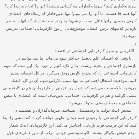
سرمایه‌گذاری کنند؟ سرمایه‌گذاران چه کسانی هستند؟ آنها را کجا باید پیدا کرد؟
آنها همه جا هستند. ما آنها را نمی‌بینیم؛ تنها بدین‌خاطر که رساله‌های اقتصادی
کنونی وجودی برآنها قائل نیست. چشم‌ها چنان تربیت نشده‌اند که آنها را ببینیم.
تازه در کلاسهای درس اقتصاد، موضوع‌هایی از نوع کارفرمایی اجتماعی تدریس
می‌شوند
...
/
3.
افزودن بر سهم کارفرمایی اجتماعی در اقتصاد
:
تا وقتی که اقتصاد، علم تحصیل حداکثر سود می‌ماند، ما نمی‌توانیم در
بازسازی اجتماعی و محیط زیست، بدان تکیه کنیم. راه‌برد نیک این‌است که سهم
کارفرمایی اجتماعی را، که بتدریج کارش رونق می‌گیرد، در کل اقتصاد، بیشتر
کنیم. موفقیت اشتغال اجتماعی نه تنها سبب بالارفتن سهم آن در کل اقتصاد
می‌شود، بلکه سبب می‌شود که شمار روزافزونی از کارفرمایان هم در کارفرمایی
سنتی کارکنند و هم در کارفرمایی اجتماعی. بدین‌سان است که اقتصادی با منش
اجتماعی و محیط زیستی، متولد می‌شود
.
بمحض اینکه دولت به رسمیتشان بشناسد، سرمایه‌گذاران و نقشمندان
کارفرمایی اجتماعی، با وجودی همه هیجان، ظهور خواهند کرد تا که نقشی را ایفا
کنند که این فرصت فرید تاریخی، ایجابش می‌کند. این کارفرمایان اندک شمار
مردم خوش نیکوکار نیستند. اکو سیستمی جهانی مرکب از ماوراءملی‌های غول