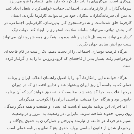
بی‌کاری است. بی‌کاری‌ای را باید حل کرد که دارد بنای اقتصاد را فرو می‌ریزد.
سرمایه‌گذاران از کارفرمایی‌های اجتماعی حمایت خواهندکرد تا شغل ایجاد کنند.
به یمن آن سرمایه‌گذاران، بیکاران خود نیز می‌توانند کارفرما بگردند. انسان
کارفرما خلق شده‌است و نه درجستجوی کار. بدین‌سان، کارفرمایی اجتماعی، در
کنار بخش دولتی، می‌تواند سامانه سلامت استواری را ایجاد کند. دولت نیک
کردار می‌تواند، به وسائل نادیده و ناشنیده و با همکاری همه شهروندان، می‌تواند
سبب نوزایش بنیادی جهان بگردد
.
هرگاه فرصت نوسازی اجتماعی را از دست دهیم، یک راست در کام فاجعه‌ای
فروخواهیم رفت بسیار بدتر از فاجعه‌ای که کروناویروس ما را بدان گرفتار کرده
‌است
.
هرگاه خواننده این راه‌کارها، آنها را با اصول راهنمای انقلاب ایران و برنامه
عملی که به جامعه آن روز ایران پیشنهاد شد و تدابیر اقتصادی که در دوران
مرجع انقلاب به اجرا گذاشته شد، مقایسه کند، تصدیق خواهد کرد که آن برنامه
جامع‌تر بود و هرگاه اجرا می‌شد، براستی ایران را الگو/بدیل می‌گرداند
.
اما اجرای این برنامه نیازمند آن‌است که انسان و طبیعت و همه دیگر زیندگان
روی زمین، حقوند شناخته شوند. بنابراین، در وضعیت بد امروز و در وضعیت
بسیاربدتر فردا، هر جامعه‌ای نیازمند پذیرفتن و عمل‌کردن به حقوق پنج‌گانه و
برخوردار شدن از قانون اساسی برپایه حقوق پنج گانه‌ای و برنامه عملی است