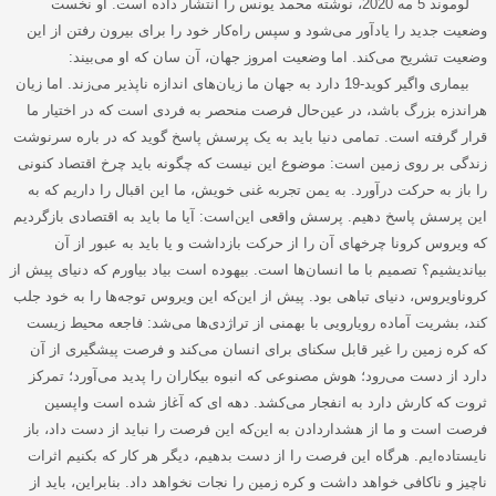
لوموند 5 مه 2020، نوشته محمد یونس را انتشار داده‌ است. او نخست
وضعیت جدید را یادآور می‌شود و سپس راه‌کار خود را برای بیرون رفتن از این
وضعیت تشریح می‌کند. اما وضعیت امروز جهان، آن سان که او می‌بیند
:
بیماری واگیر کوید-19 دارد به جهان ما زیان‌های اندازه ناپذیر می‌زند. اما زیان
هراندزه بزرگ باشد، در عین‌حال فرصت منحصر به فردی است که در اختیار ما
قرار گرفته است. تمامی دنیا باید به یک پرسش پاسخ گوید که در باره سرنوشت
زندگی بر روی زمین است: موضوع این نیست که چگونه باید چرخ اقتصاد کنونی
را باز به حرکت درآورد. به یمن تجربه غنی خویش، ما این اقبال را داریم که به
این پرسش پاسخ دهیم. پرسش واقعی این‌است: آیا ما باید به اقتصادی بازگردیم
که ویروس کرونا چرخهای آن را از حرکت بازداشت و یا باید به عبور از آن
بیاندیشیم؟ تصمیم با ما انسان‌ها است. بیهوده‌ است بیاد بیاورم که دنیای پیش از
کروناویروس، دنیای تباهی بود. پیش از این‌که این ویروس توجه‌ها را به خود جلب
کند، بشریت آماده رویارویی با بهمنی از تراژدی‌ها می‌شد: فاجعه محیط زیست
که کره زمین را غیر قابل سکنای برای انسان می‌کند و فرصت پیشگیری از آن
دارد از دست می‌رود؛ هوش مصنوعی که انبوه بیکاران را پدید می‌آورد؛ تمرکز
ثروت که کارش دارد به انفجار می‌کشد. دهه ای که آغاز شده‌ است واپسین
فرصت است و ما از هشداردادن به این‌که این فرصت را نباید از دست داد، باز
نایستاده‌ایم. هرگاه این فرصت را از دست بدهیم، دیگر هر کار که بکنیم اثرات
ناچیز و ناکافی خواهد داشت و کره زمین را نجات نخواهد داد. بنابراین، باید از