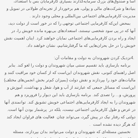
آسا و صندوق‌های بزرگ سرمایه‌گذارند بسیاری کارفرمایان بس با استعداد،
بنیادها و شرکت‌های مالی و پولی، هم برخوردار از تجربه‌ای طولانی در تمویل و
مدیریت کارفرمایی‌های اجتماعی بین‌المللی و محلی وجود دارند
.
بمحض این‌که کارفرمایی اجتماعی توجهی را که در خور است از دولت دید،
آنها که در پی سود شخصی نیستند، استعدادهای بی‌بهره مانده خویش را، در
ایجاد و راه بردن کارفرمایی‌های اجتماعی نمایان خواهند کرد. اینان اهمیت نقش
خویش را در حل بحران‌هایی که ما گرفتارشانیم، نشان خواهند داد
.
4.
نزدیک کردن شهروندان به دولت و مقامات آن
:
برنامه بازسازی باید تقسیم سنتی میان شهروندان و دولت را لغو کند. بنابر
اصل راهنمای کنونی، نقش شهروندان این‌است که از کسان خود مراقبت کنند و
مالیات‌های خود را بپردازند و نقش دولت (بمیزان کم‌تر بخش انجمن‌های مختلف)
این‌است که مسائل جمعی که عبارتند از آب و هوا، شغل و بهداشت، آموزش و
پرورش، و... را تصدی کند. برنامه بازسازی باید این دیوار را فروریزد و هم
شهروندان را به ایجاد کارفرمایی‌های اجتماعی خویش تشویق کند. توانمندی آنها
در عرض و طول کارفرمایی اجتماعی نیست، بلکه در پرشمار بودن آنها است.
دولتی که رفتار نیک در پیش گیرد، می‌تواند چنان فعالیت های فراوان ایجاد کند
که هرگز دیده نشده است
.
نخستین مسئله‌ای که شهروندان و دولت می‌توانند بدان بپردازند، مسئله