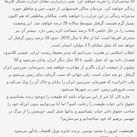
20 سانتی‌گراد را تجربه خواهند کرد. یعنی درحرارتی معادل حرارت شمال افریقا
زندگی خواهند کرد. مردمان ساکن قسمتهایی از جنوب چین و مناطق حوزه
مدیترانه زندگی در این حرارت را خواهند یافت. ساکنان مناطقی که هم اکنون
بسیار گرم هستند، گرفتار متوسط سالانه 29 درجه خواهند شد. این وضعیت
سخت را، در حال حاضر، 0.8 درصد مساحت کره زمین دارد. بیشتر آن نیز
صحرای افریقا است. اما از حالا تا سال 2070، حدود 19 درصد زمین گرفتار آن
خواهد شد که محل سکنای 3.5 میلیارد انسان است
.
انقلاب اسلامی در هجرت: می‌دانیم که مدیر محیط زیست ایران، عیسی کلانتری،
هشدار داده بود که عمل نکنیم، تا 30 سال دیگر ایران بیابان می‌شود و 50
میلیون از جمعیت ایران ناگزیر از مهاجرت خواهند شد. بدین‌سان، سرزمین ایران
گرفتار دو ضد حیات است: یکی جهانی که سبب گرمای دمای زمین می‌شود و
یکی «ایرانی» که هم‌زمان، سرزمین ایران را بیابان و خاک آن را پوک می‌کند و
سبب فرورفتن زمین، حتی در شهرها می‌شود
.
چاره کار، آیا غیر از این‌ می‌تواند باشد که طبیعت را موجود زنده بشناسیم و
حقوق ذاتی حیات طبیعت را رعایت کنیم؟ اما آیا می‌توانیم بدون این‌که خود را
صاحب حقوق ذاتی حیات بشناسیم و بدانها عمل کنیم، خویشتن را از مرگ در
جهنمی برهیم که خود ساخته‌ایم و می‌سازیم؟
:
●
وضعیت امروز را محمد یونس، برنده جایزه نوبل اقتصاد، یادآور می‌شود
: