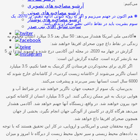
می‌کنیم
:
آرشیو مصاخبه های تصویری
آرشیو مصاخبه های صوتی
❋
هم اکنون در جهنم می‌زییم و اگر به رویه کنونی ادامه دهیم، در 2070، یک
آرشیو مصاخبه های نوشتار
سوم بشریت باید در نقاط داغی نظیر صحرا زندگی کنند
:
سایت سابق آقای بنی صدر
●
آکادمی ملی امریکا هشدار می‌دهد: 50 سال بعد 3.5 میلارد انسان محکوم به
زندگی در نقاط داغ چون صحرای افریقا خواهند شد
:
گزارش در چهار مه 2020، در مجله این آکادمی درج شده و لوموند آن را در 5
مه بازنشر کرده ‌است. چکیده گزارش این‌ است
:
اگر کاری برای محدودکردن فرستادن گاز کربنیک به فضا نکنیم، 3.5 میلیارد
انسان ناگزیر می‌شوند از «کاشانه زیست کردنی»، از کاشانه‌ای خارج شوند که
6000 سال است انسانها بسر می‌برند و پیشرفت می‌کنند
.
بدین‌سان، یک سوم از جمعیت جهان، ناگزیر خواهند شد در شرائط آب و
هوایی نزدیک به غیر ممکن زندگی کنند. این 3.5 میلیارد انسان از کاشانه کنونی
خود بیرون خواهند شد. در واقع، زیستگاه آنها جهنم خواهد شد. آکادمی هشدار
می‌دهد هرگاه کاری در کاستن از آلودگی جهان انجام نگیرد، بخشی از جهان
همچون صحرای افریقا داغ خواهد شد
.
گروه محققان چینی و امریکایی و اروپایی، در کار این تحقیق هستند که با توجه
به داده‌های محیط زیستی و سیر تحول محیط زیست از دیرگاه تا امروز و میزان