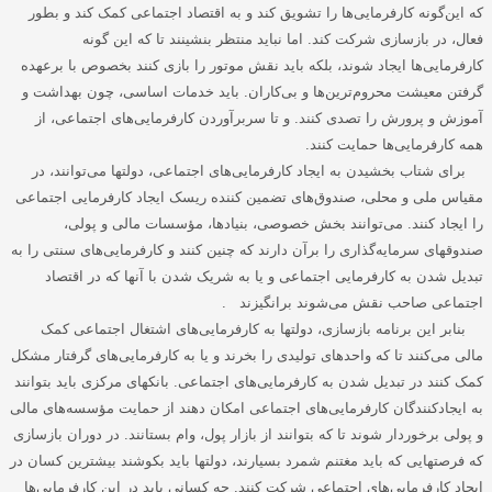
که این‌گونه کارفرمایی‌ها را تشویق کند و به اقتصاد اجتماعی کمک کند و بطور
فعال، در بازسازی شرکت کند. اما نباید منتظر بنشینند تا که این گونه
کارفرمایی‌ها ایجاد شوند، بلکه باید نقش موتور را بازی کنند بخصوص با برعهده
گرفتن معیشت محروم‌ترین‌ها و بی‌کاران. باید خدمات اساسی، چون بهداشت و
آموزش و پرورش را تصدی کنند. و تا سربرآوردن کارفرمایی‌های اجتماعی، از
همه کارفرمایی‌ها حمایت کنند
.
برای شتاب بخشیدن به ایجاد کارفرمایی‌های اجتماعی، دولتها می‌توانند، در
مقیاس ملی و محلی، صندوق‌های تضمین کننده ریسک ایجاد کارفرمایی اجتماعی
را ایجاد کنند. می‌توانند بخش خصوصی، بنیادها، مؤسسات مالی و پولی،
صندوقهای سرمایه‌گذاری را برآن دارند که چنین کنند و کارفرمایی‌های سنتی را به
تبدیل شدن به کارفرمایی اجتماعی و یا به شریک شدن با آنها که در اقتصاد
اجتماعی صاحب نقش می‌شوند برانگیزند
.
بنابر این برنامه بازسازی، دولتها به کارفرمایی‌های اشتغال اجتماعی کمک
مالی می‌کنند تا که واحدهای تولیدی را بخرند و یا به کارفرمایی‌های گرفتار مشکل
کمک کنند در تبدیل شدن به کارفرمایی‌های اجتماعی. بانکهای مرکزی باید بتوانند
به ایجادکنندگان کارفرمایی‌های اجتماعی امکان دهند از حمایت مؤسسه‌های مالی
و پولی برخوردار شوند تا که بتوانند از بازار پول، وام بستانند. در دوران بازسازی
که فرصتهایی که باید مغتنم شمرد بسیارند، دولتها باید بکوشند بیشترین کسان در
ایجاد کارفرمایی‌های اجتماعی شرکت کنند. چه کسانی باید در این کارفرمایی‌ها