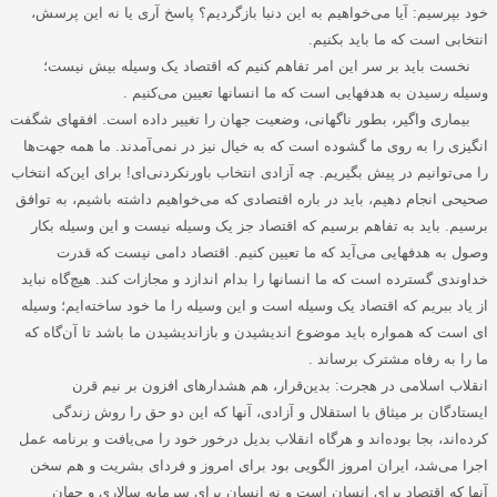
خود بپرسیم: آیا می‌خواهیم به این دنیا بازگردیم؟ پاسخ آری یا نه این پرسش،
انتخابی است که ما باید بکنیم
.
نخست باید بر سر این امر تفاهم کنیم که اقتصاد یک وسیله بیش نیست؛
وسیله رسیدن به هدفهایی است که ما انسانها تعیین می‌کنیم
.
بیماری واگیر، بطور ناگهانی، وضعیت جهان را تغییر داده است. افقهای شگفت
انگیزی را به روی ما گشوده‌ است که به خیال نیز در نمی‌آمدند. ما همه جهت‌ها
را می‌توانیم در پیش بگیریم. چه آزادی انتخاب باورنکردنی‌ای! برای این‌که انتخاب
صحیحی انجام دهیم، باید در باره اقتصادی که می‌خواهیم داشته باشیم، به توافق
برسیم. باید به تفاهم برسیم که اقتصاد جز یک وسیله نیست و این وسیله بکار
وصول به هدفهایی می‌آید که ما تعیین کنیم. اقتصاد دامی نیست که قدرت
خداوندی گسترده است که ما انسانها را بدام اندازد و مجازات کند. هیچ‌گاه نباید
از یاد ببریم که اقتصاد یک وسیله است و این وسیله را ما خود ساخته‌ایم؛ وسیله
ای است که همواره باید موضوع اندیشیدن و بازاندیشیدن ما باشد تا آن‌گاه که
ما را به رفاه مشترک برساند
.
انقلاب اسلامی در هجرت: بدین‌قرار، هم هشدارهای افزون بر نیم قرن
ایستادگان بر میثاق با استقلال و آزادی، آنها که این دو حق را روش زندگی
کرده‌اند، بجا بوده‌اند و هرگاه انقلاب بدیل درخور خود را می‌یافت و برنامه عمل
اجرا می‌شد، ایران امروز الگویی بود برای امروز و فردای بشریت و هم سخن
آنها که اقتصاد برای انسان است و نه انسان برای سرمایه سالاری و جهان