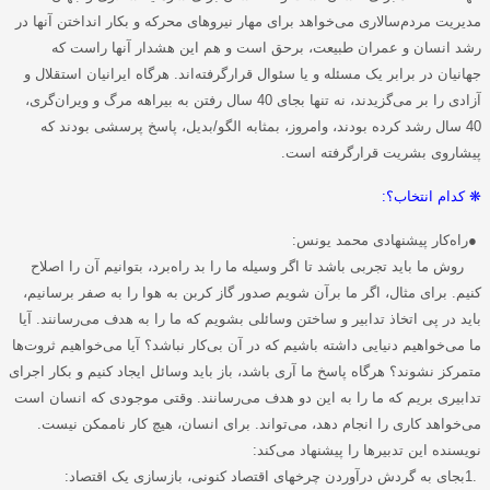
مدیریت مردم‌سالاری می‌خواهد برای مهار نیروهای محرکه و بکار انداختن آنها در
رشد انسان و عمران طبیعت، برحق است و هم این هشدار آنها راست که
جهانیان در برابر یک مسئله و یا سئوال قرارگرفته‌اند. هرگاه ایرانیان استقلال و
آزادی را بر می‌گزیدند، نه تنها بجای 40 سال رفتن به بیراهه مرگ و ویران‌گری،
40 سال رشد کرده بودند، وامروز، بمثابه الگو/بدیل، پاسخ پرسشی بودند که
پیشاروی بشریت قرارگرفته است
.
❋
کدام انتخاب؟
:
●
راه‌کار پیشنهادی محمد یونس
:
روش ما باید تجربی باشد تا اگر وسیله ما را بد راه‌برد، بتوانیم آن را اصلاح
کنیم. برای مثال، اگر ما برآن شویم صدور گاز کربن به هوا را به صفر برسانیم،
باید در پی اتخاذ تدابیر و ساختن وسائلی بشویم که ما را به هدف می‌رسانند. آیا
ما می‌خواهیم دنیایی داشته باشیم که در آن بی‌کار نباشد؟ آیا می‌خواهیم ثروت‌ها
متمرکز نشوند؟ هرگاه پاسخ ما آری باشد، باز باید وسائل ایجاد کنیم و بکار اجرای
تدابیری بریم که ما را به این دو هدف می‌‌رسانند. وقتی موجودی که انسان است
می‌خواهد کاری را انجام دهد، می‌تواند. برای انسان، هیچ کار ناممکن نیست.
نویسنده این تدبیرها را پیشنهاد می‌کند
:
1.
بجای به گردش درآوردن چرخهای اقتصاد کنونی، بازسازی یک اقتصاد
: