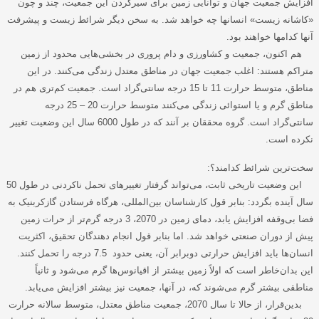
افزایش جمعیت جهان و توانایی زمین برای سیرکردن این جمعیت، چند و چون
«کاشانه زیست» انسانها چه خواهد شد. به سخن دیگر شرائط زیست و پیشرفت
آنها کدامها خواهند بود
.
هم اکنون، جمعیت و کشاورزی و دام پروری در بخشی‌هایی محدود از زمین
متراکم هستند: اغلب جمعیت جهان در مناطق معتدل زندگی می‌کنند. در این
مناطق، متوسط حرارت 11 تا 15 درجه سانتی‌گراد است. جمعیت کم‌تری هم در
مناطق گرم و یا استوائی زندگی می‌کنند متوسط حرارت 20 – 25 درجه
سانتی‌گراد است. گروه محققان بر آنند که در طول 6000 سال این وضعیت تغییر
نکرده ‌است
.
سخت‌ترین شرائط کدامند؟
:
این وضعیت تاریخی ثابت، می‌تواند گرفتار تغییرهای تحمل ناکردنی در طول 50
سال آینده بگردد: بنابر قول کارشناسان بین‌المللی، هرگاه فرستادن گازکربنیک به
فضا بی‌وقفه افزایش یابد، دمای زمین در 2070، 3 درجه گرم‌تر از حرات زمین
پیش از دوران صنعتی خواهد شد. اما بنابر قول انجام دهندگان تحقیق، اکثریت
انسان‌ها باید افزایش حرارتی دوبرابر آن، یعنی حدود 7.5 درجه را تحمل کنند.
این بدان‌خاطر است که اولاً زمین بیشتر از اقیانوس‌ها گرم می‌شود و ثانیاً
مناطقی بیشتر گرم می‌شوند که، در آنها، جمعیت نیز بیشتر افزایش می‌یابد
.
بدین‌قرار، از حالا تا سال 2070، جمعیت مناطق معتدل، متوسط سالانه حرارت