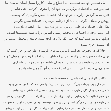
یک تصمیم جهانی، تصمیمی به اجماع و ساده، کار را بسیار آسان می‌کند: ما
نمی‌خواهیم به اقتصادی برگردیم که خود آن را متوقف کردیم. حتی نباید از
«برنامه به گردش درآوردن چرخهای آن اقتصاد» سخن بگوییم تا که وضعیت
روشن و شفاف بگردد. ما باید از «برنامه بازسازی اقتصاد» سخن بگوییم.
بنگاه‌های اقتصادی در قلب این برنامه خواهند بود. اصل راهنمای بازسازی
این‌است: وجدان اجتماعی و محیط زیستی اساس و پایه همه تصمیم‌ها است.
دولتها باید مراقبت کنند که حتی یک دلار، در آنچه سود جامعه و محیط زیست در
آن نیست، خرج نشود
.
حالا که در بحبوحه بحرانیم باید برنامه های بازسازی طراحی و اجرا کنیم که
برای جامعه سودمندند. وگرنه بحران که پایان بیابد، افکار کهنه و برنامه‌های کهنه
به تاخت سرخواهند رسید و در را به همان پاشنه خواهند چرخاند. شماری
تصمیم‌های جدید را بی‌اعتبار می‌کنند که صحت آنها آزمون نشده‌اند و
...
2.
کلید«کارفرمایی اجتماعی
» social business :
در چارچوب برنامه بزرگ بازسازی، من پیشنها می‌کنم که نقش محوری به
شکل جدیدی از کارفرمایی داده شود که آن را «شغل اجتماعی می‌خوانم.
موضوع فعالیت کارفرمایی از این نوع، حل مسائل افراد است. کارفرمایان تنها
سرمایه خود را باز می‌گردانند و در پی سود نیستند. وقتی سرمایه اولیه مستهلک
شد، هرسودی حاصل شد، در کارفرمایی بکار می‌افتد. کار دولت نیز این‌ می‌شود