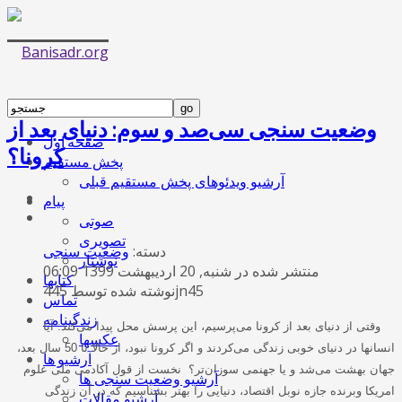
وضعیت سنجی سی‌صد و سوم: دنیای بعد از
صفحه اول
کرونا؟
پخش مستقیم
آرشیو ویدئوهای پخش مستقیم قبلی
پیام
صوتی
تصویری
دسته:
وضعیت سنجی
نوشتار
منتشر شده در شنبه, 20 ارديبهشت 1399 06:09
کتابها
نوشته شده توسط 445jn45
تماس
زندگینامه
وقتی از دنیای بعد از کرونا می‌پرسیم، این پرسش محل پیدا می‌کند: آیا
عکسها
انسانها در دنیای خوبی زندگی می‌کردند و اگر کرونا نبود، از حالا تا 50 سال بعد،
آرشیو ها
جهان بهشت می‌شد و یا جهنمی سوزان‌تر؟ نخست از قول آکادمی ملی علوم
آرشیو وضعیت سنجی ها
امریکا وبرنده جازه نوبل اقتصاد، دنیایی را بهتر بشناسیم که در آن زندگی
آرشیو مقالات