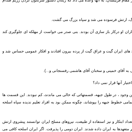
مقام فریبشان، به آنها وعده می داد که ریگان دستور سرنگون کردن رژیم صدام
جنگ، ارتش فرسوده می شد و سپاه بزرگ می گشت
.
ان او درکار باز سازی آن بودند
.
بنی صدر می خواست از مهلکه ای جلوگیری کند
های ایران گیت و عراق گیت از پرده بیرون افتادند و افکار عمومی حساس شد و
ی به آقای خمینی و سخنان آقای هاشمی رفسنجانی و
...).
تیار آنها قرار نمی داد؟
ین وجود ، در طول جبهه، قسمتهائی که خالی می ماندند، کم نبودند
.
این قسمت ها
امی خطوط جبهه را بپوشاند، چگونه ممکن بود به افراد تعلیم ندیده سپاه اسلحه
اد ابتکار و نیز استفاده از طبیعت، نیروهای مسلح ایران توانستند پیشروی ارتش
تعهدها به ایران داده شدند
.
ایران دومی را پذیرفت
.
اگر ایران اسلحه کافی می