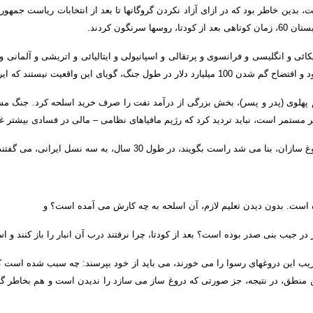
ت، بدین خاطر بود که در ازای آزاد نکردن گروگانها تا بعد از انتخابات ریاست جمهو
ابستان
60
، زمان کوتاهی بعد از کودتا، روسها سرنگون کردند
.
کائی و انگلیسی و فرانسوی و پرتقالی و اسپانیولی و ایتالیائی و اتریشی و آلمانی 
ود و افتضاح گم شدن
100
میلیارد دلار در طول جنگ، گویای این واقعیت نیستند که ا
 پهلوی
(
پدر و پسر
)
، بخش بزرگی از درآمد نفت را صرف خرید اسلحه کرد
.
جنگ مسل
 امر مستمر است، نباید تردید کرد که رژیم مافیاهای نظامی – مالی در فسادی بیشتر 
غ سازان، بنا می شد راست بگویند، در طول
30
سال، به سه نسل ایرانی، می گفتند
ه است
.
بدون دیدن تعلیم لازم، آن اسلحه به چه کارش می آمده است؟ و
ز در جیب بنی صدر بوده است؟ بعد از کودتا، چرا نرفتند درب آن انبار را باز کنند و
ب این دروغهای رسوا را می خورند، می باید از خود بپرسند
:
چه سبب شده است که ای
این منطق، در نتیجه، جز صورتی که دروغ ساز می سازد را ندیدن است و هم بخاطر