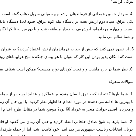
تیرگی گرایید؟
4.
سردار حسین همدانی از فرماندهان ارشد جبهه میانی سرپل ذهاب گفته است
 «
یکی عراق
.
سپاه دوم ارتش بعث در پاسگاه تیله کوه عراق، حدود
150
دستگاه تان
بیست و چهارم مردادماه، ابوشریف به دیدار منطقه رفت و با دوربین به تانک
ها نگا
و شما سالم می مانید
.
5.
آیا تصور نمی کنید که بیش از حد به فرماندهان ارتش اعتماد کردید؟ به عنوان ن
است که امکان پذیر بودن این کار که بتوان با هواپیمای جنگنده ملخ هواپیماهای ر
6.
نظر شما در باره ماهیت و واقعیت کودتای نوژه چیست؟ ممکن است شفاف بفرمایی
سوالات متفرقه
1.
شما بارها گفته اید که حقوق انسان مقدم بر عملکرد و عقاید اوست و از جم
با بهترین ها ادامه می دهند
»
در مورد اعدام ها اظهار نظر کردید
.
با این حال آن ز
و مجریان اصلی حوادث منجر به خرداد
60
بود؟ موضع شما در مقابل طرح اعدام ای
2.
شما بارها به شیخ صادق خلخالی انتقاد کردید و حتی آن زمان می گفتید او قات
جریان انتخابات ریاست جمهوری هر چند ابتدا خود کاندیدا شد، اما از جمله طرف