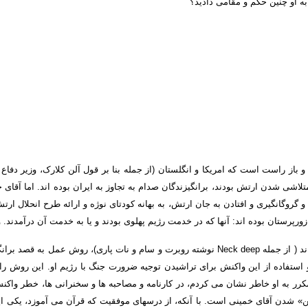
 به او چنین حکم و مقامی دادید؟
و باز راست است که امریکا و انگلستان
(
از جمله بنا بر قول آلن کلارک، وزیر دفا
تلاشی شدن ارتش بودند، برانگیزندگان صدام به تجاوز به ایران بوده اند
.
اما آقای 
م و گروگانگیری و افتادن به جان ارتش، به بهانه کودتای نوژه و ارائه طرح انحلال ار
 زورپرستان بوده اند
:
آنها که در خدمت رژیم پهلوی بودند و یا به خدمت آن درآمدند
.
و
ند
(
از جمله
Neck deep
نوشته روبرت و سام و نات پاری
)
، روش عمل به قصد برانگ
استفاده از این واکنش برای تراشیدن توجیه ضرورت جنگ با رژیم او
.
این روش را 
کرر به او خاطر نشان می کردم، در کارنامه و مصاحبه ها و سخنرانی ها، خطر واکن
»
شدن آقای خمینی است
.
با آنکه، از درسهای موفقیت که قرآن می آموزد، یکی 