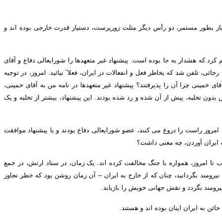
از بطور مستمر، دو رأس دیگر مثلث زورپرست، دستیار قدرت خارجی بوده اند و
کرد که هشدار به جا بوده است
.
پیشنهاد غیر متعهدها را شورایعالی دفاع و آقای
 رجائی، تلفن شد که بخاطر فعل و انفعالات در ایران، فعلا
˝
نیائید
.
امروز، در توجیه
قای خمینی چرا آن را پذیرفتند؟ پیشنهاد غیر متعهدها در نامه من به آقای خمینی،
بدون تخلیه، پیش از آن شده و رد شده بودند
.
این پیشنهاد، بیشتر از تخلیه و یک
 امروز راست را دروغ می کنند، عضو شورایعالی دفاع بودند و با پیشنهاد موافقت
ه ایران آوردن، چه معنی داشت؟
 تا امروز، همواره با جنگ مخالفت کرده اند
.
یک زمان، در ستاد ارتش، در جمع
رومند بگردانید، چنان که از خارج به ایران – آن زمان روشن بود که خطر تجاوز
یرومند بگردد و نقش جهانی خویش را بازیابد
.
خائن به ایران اینان بوده اند و هستند
.