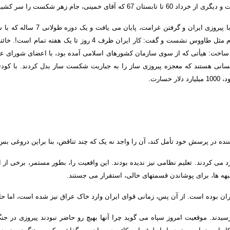
 و دیگری از خرداد
60
تا تابستان
67
که آقای خمینی، جام زهر شکست را سر کشید
با پیروزی ایران و گرفتن غرامت، پایان می یافت و یک دوره طولانی
7
ساله که با 
 مثل طاووس نشست و گفت
:
کار ایران ظرف
4
روز تا یک هفته تمام است
!.
خائن
ر ساخت
:
هیأتی که از سوی سازمان کشورهای اسلامی آمده بود، با اعضای شورای ع
کسانی هستند که معجزه پیروزی ساز را به جباریت شکست ساز بدل کردند
.
با کود
ود،
1000
میلیارد دلار خسارت
.
ده در پرسش خود تأمل کند، آن را واجد نه یک که چند تناقض، بنا براین دروغی بس
رد می کردند
.
تعلیم نظامی نیز ندیده بودند
.
این واقعیت را، بطور مستمر، برخی از ا
 جبهه ها، برای پوشاندن قسمتهای خالی، استقرار می جستند
.
یران بوده است
.
از آن پس، زمانی قوای ایران
وارد خاک عراق نیز شده است، اما 
سیدند
.
موقعیت امروز سپاه می گوید چرا آنها بهیچ رو حاضر نبودند پیروزی در جن