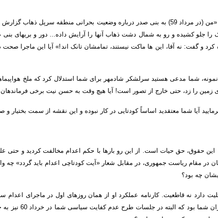
:
من
(
در مرداد
59)
به بنی صدر درباره وضعیت بحرانی منطقه سرپل ذهاب گزارش 
ک را جلو کشیده و رو به شمال دشت ذهاب آن
ها را آرایش داده
...
دور و بری
های بنی ص
ه کرد و گفت
:
نه آقا، این ها ماکت نیستند، تمامشان تانک اند
!»
آیا این ماجرا صحت 
مونه، شما مدعی هستید سرلشکر شادمهر برای شما استدلال کرد که ملخ هواپیماها و ه
وی زمین را زد، حتی خارج از تصور است
!
آیا هیچ وقت به حسن نیت برخی فرماندهان
د آیا شما معتقدید اساساً کودتایی در کار نبوده و این نقشه از سمت بختیار و 
له این حقوق، حق حیات است
.
از این رو بارها با حکم اعدام مخالفت کردید و حتی علی
مان در مقام ریاست جمهوری، در مقابل شعار
«
آیت کودتاچی اعدام باید گردد
»
چه وا
شان چه بود؟
لیت دارد نه قاطعیت
.
کارنامه عملکرد او از همان روزهای اول در ماجرای اعدا
داران شما بود که البته در جلسات طرح عدم کفایت سیاسی شما در خرداد
60
نیز به 