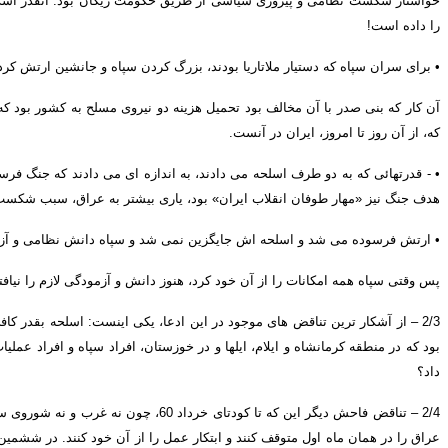
خواستار شکست نظامی و پیروزی سیاسی از طریق حکومت ریگان بود
.
آنقدر آش
را داده است
!
•
برای سران سپاه که دستیار ملاتاریا بودند، بزرگ کردن سپاه و جانشین ارتش 
آن کار که بنی صدر با آن مخالف بود تحمیل هزینه دو نیروی مسلح به کشور بود که 
که، از آن روز تا امروز، ایران در آنست
.
•
-
قدرتهائی که به دو طرف اسلحه می دادند، به اندازه ای می دادند که جنگ فر
هدف جنگ نیز
«
مهار طوفان انقلاب ایران
»
بود، یاری بیشتر به عراق، سبب شکست 
•
ارتش فرسوده می شد و اسلحه اش جایگزین نمی شد و سپاه دانش نظامی و آزمود
پس وقتی سپاه همه امکانات را از آن خود کرد، هنوز دانش و آزمودگی لازم را نیافته
2/3 –
از آشکار ترین تناقض های موجود در این ادعا، یکی اینست
:
اسلحه بقدر کافی
بود که در منطقه کرمانشاه و ایلام، ایلها و در خوزستان، افراد سپاه و افراد عمل
داد؟
2/4 –
تناقض فاحش دیگر این که تا کودتای خرداد
60
، چون نه غرب و نه شوروی ساب
عراق را در همان ماه اول متوقف کنند و ابتکار عمل را از آن خود کنند
.
در ششمین م