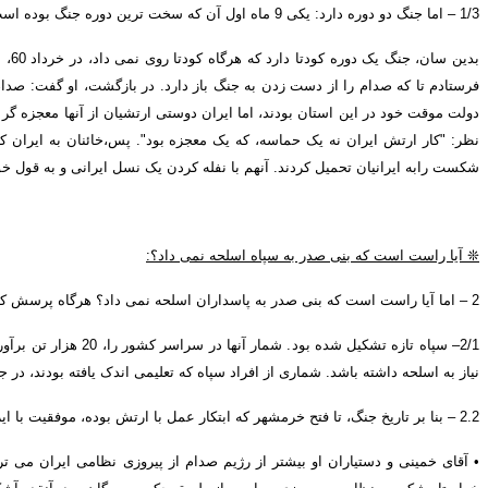
1/3
–
اما جنگ دو دوره دارد
:
یکی
9
ماه اول آن که سخت ترین دوره جنگ بوده است
بدین سان
، جنگ یک دوره کودتا دارد که هرگاه کودتا روی نمی داد، در خرداد
60
، 
فرستادم تا که صدام را از دست زدن به جنگ باز دارد
.
در بازگشت، او گفت
:
صدام
دولت موقت خود در این استان بودند، اما ایران دوستی ارتشیان از آنها معجزه گ
نظر
: "
کار ارتش ایران نه یک حماسه، که یک معجزه بود
".
پس،خائنان به ایران 
شکست رابه ایرانیان تحمیل کردند
.
آنهم با نفله کردن یک نسل ایرانی و به قول خ
❊
آیا راست است که بنی صدر به سپاه اسلحه نمی داد؟
:
2
–
اما آیا راست است که بنی صدر به پاسداران اسلحه نمی داد؟ هرگاه پرسش کنن
2/1
–
سپاه تازه تشکیل شده بود
.
شمار آنها در سراسر کشور را،
20
هزار تن برآو
نیاز به اسلحه داشته باشد
.
شماری از افراد سپاه که تعلیمی اندک یافته بودند، در
2.2
–
بنا بر تاریخ جنگ، تا فتح خرمشهر که ابتکار عمل با ارتش بوده، موفقیت با ا
•
آقای خمینی و دستیاران او بیشتر از رژیم صدام از پیروزی نظامی ایران می تر