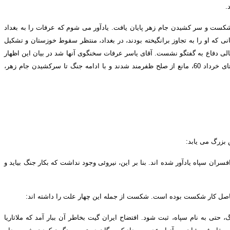
.
شکست و سر کشیدن جام زهر پایان یافت
.
یادآور می شوم که عرفات را به بغداد
انی که او را به تجاوز برانگیخته بودند، در بغداد، منتظر سقوط خوزستان و تشکیل
الی دفاع به گفتگو نشست
.
آقای یاسر عرفات سخنگوی آنها شد در بیان این اظهار
تای خرداد
60
، مانع از صلح ظفرمند شدند و با ادامه جنگ تا سرکشیدن جام زهر،
 بزرگ می یابد
:
فسران سپاه یادآور شده اند
.
بنا بر این، نیروئی وجود نداشت که بکار جنگ بیاید و
حاصل کار شکست بوده است
.
شکست از جمله این چهار علت را داشته اند
:
گ، حتی به نام سپاه، ثبت شود
.
افتضاح ایران گیت بخاطر آن ببار آمد که ملاتاریا