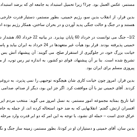
مستمر، عکس العمل بود
.
چرا؟ زیرا تحمیل استبداد به جامعه ای که برضد استبداد
بدین قرار، از انقلاب بدین سو، رژیم خمینی، بطور مستمر، دستیار قدرت خارجی
هستند و در جنگ و حالت جنگی پدید آوردن و در بحران ساختن، همکار رژیم بوده ان
1/2–
جنگ می توانست در خرداد
60
پایان بپذیرد
.
در بیانیه
22
خرداد
60
، هشدار د
خمینی پذیرفته بودند
.
قرار بود هیأت غیر متعهدها در
24
خرداد به ایران بیاید و پا
خیانت بزرگ خود، در جلوگیری از استقرار صلح، می گویند
:
آن پیشنهاد آتش بس ب
تشریح شده است
.
بنا بر آن پیشنهاد، قوای دو کشور، به اندازه تیر رس توپ، ا
پیروزی مسلم برای ایران بود
.
بدین قرار
، امروز چون خیانت کاری شان هیچگونه توجیهی را نمی پذیرد، به دروغ
کردند
.
آقای خمینی نیز با آن موافقت کرد
.
اگر جز این بود، دیگر از صدام، صدامی 
اما تاریخ بمثابه مجموعه امور مستمر، به نسل امروز می گوید
:
منتخب مردم ایرا
افسران ارتش، گفتم
:
انقلابهایی که به ضد خود استحاله کرده اند، از جمله به 
عراق جدی است – حمله ای نشود، با توجه به این امر که دو ابر قدرت وارد مرحله 
بدین سان
، آقای خمینی و دستیاران او در کودتا، بطور مستمر، زمینه ساز جنگ و نگ