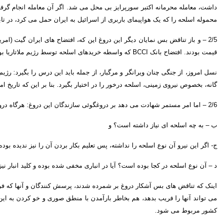
داشت، معامله محرمانه اکتبر سورپرایز بی محل می شد
.
اگر آن معامله انجام گرف
محموله اسلحه را که یک هواپیمای باربری از اسرائیل به ایران حمل می کرد، در ت
5
2/
–
و باز تناقض بس نمایان دیگر این دروغ این که، افتضاح های ایران گیت
(
امری
قیمت بودند
.
افتضاح بانک
BCCI
که واسطه خریدهای اسلحه توسط رژیم ملاتاریا ب
نسل امروز
، از جنگی چنان ویرانگر و مرگبار، از جمله باید این درس را بگیرد
:
رژیم
گانه، بخصوص نیروی زمینی، اسلحه درخور را در اختیار بگیرد
.
بنا بر این که تاریخ
2/6
–
اما امر مستمر شهادت می دهد بر دروغگوئی سازندگان این دروغ
:
هرگاه درو
ب
– به چه اسلحه ای نیاز داشته است؟ و
ج
-
اگر این نیرو
آن نوع اسلحه را نداشته، پس تعلیم بکار بردن آن را نیز ندیده بود
د
– آن نوع اسلحه در کجا بوده است؟ آیا در انباری مخفی شده بوده و کلید انبار نی
اینک که تناقض
های بس آشکار دروغ بر شمرده شدند، پرسش کنندگان و آنها که فری
می تواند آنها را فریب بدهد، هم بخاطر بارآمدن با منطق صوری و خو کردن به 
کشور مربوط می شود
.