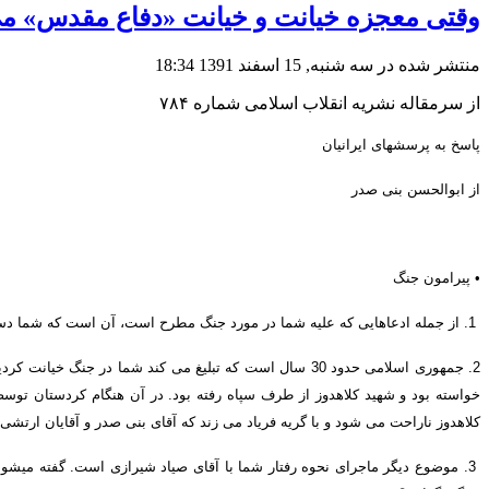
وقتی معجزه خیانت و خیانت «دفاع مقدس» م
منتشر شده در سه شنبه, 15 اسفند 1391 18:34
از سرمقاله نشریه انقلاب اسلامی شماره ۷۸۴
پاسخ به پرسشهای ایرانیان
از ابوالحسن بنی صدر
•
پیرامون جنگ
1.
از جمله ادعاهایی که علیه شما در مورد جنگ مطرح است، آن است که شما دست
2.
جمهوری اسلامی حدود
30
سال است که تبلیغ می کند شما در جنگ خیانت کردی
خواسته بود و شهید کلاهدوز از طرف سپاه رفته بود
.
در آن هنگام کردستان توسط
کلاهدوز ناراحت می شود و با گریه فریاد می زند که آقای بنی صدر و آقایان ارتش
3.
موضوع دیگر ماجرای نحوه رفتار شما با آقای صیاد شیرازی است
.
گفته می
شود 