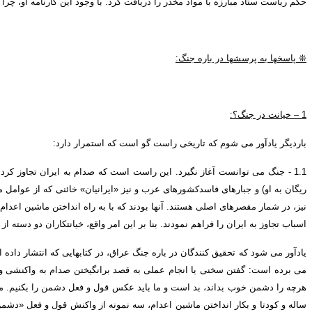
حکم ریاست ستاد مبارزه با مواد مخدر را دریافت کرد
.
با وجود این کارنامه او، چرا
❊
پاسخها به پرسشها در باره جنگ
:
1 –
خیانت در جنگ؟
:
باردیگر یادآور می شوم که تاریخی راست گو است که استمرار دارد
:
1.1 -
جنگ می توانست آغاز نگیرد
.
این راست است که صدام به ایران تجاوز کرد 
ریگان به او
)
و جبارهای فاسدکشورهای عرب و نیز
«
ایرانیان
»
خائنی که از عوامل م
نیز، در شمار مقصرهای اصلی هستند
.
آنها بودند که با به راه انداختن ماشین اعدا
اسباب تجاوز به ایران را فراهم نمودند
.
بنا بر این امر واقع، خیانتکاران دو دسته از
یادآور می شود که تحقیق کنندگان در باره جنگ عراق، در کتابها
یی
که انتشار داده ا
می برده است
:
گفتن سخنی یا انجام عملی به قصد برانگیختن صدام به واکنشی و 
هرچه را دشمن خوب بداند، بد است و ما باید عکس قول و فعل دشمن را بکنیم
.
م
ساله و کودتا و بکار انداختن ماشین اعدام، سه نمونه از واکنش قول و فعل
«
دشمن