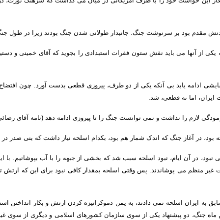
کار این خواست خود را با طرف امریکائی در میان می گذاشت که سرهنگ نورث، در 
کردنش مقدم بود بر سرنوشت جنگ
.
جانبدار طولانی شدن جنگ بودند زیرا در طول 
یکی از آنها می باید نقش ستون فقرات استبدادی را بجوید که آقای خمینی و دستیار
سایشی ادامه یابد بی آنکه یکی از دو طرف، پیروزی قطعی بدست آورد
.
چون افتضاح 
ایران، اما نه قطعی، شد
.
گی لازم را نداشت و نمی توانست جنگ را تا پیروزی ادامه دهد
(
نامه آقای رضائ
 بود، در آغاز جنگ که اندک شمار هم بود، بکدام اسلحه نیاز داشت که بنی صدر در اخ
 نبود، در آن ایام، نبود اسلحه سبب شد که بخشی از جبهه را با آب بپوشانیم
.
با ا
یات غیر منظم می پوشاندند
.
پس وقتی اسلحه بمقدار کافی نبود برای این که ارتش تم
ق به ایران اسلحه نمی دادند، به یمن دموکراتیزه کردن ارتش و بکار انداختن استعد
اه جنگ، دو پیشنهاد یکی از سوی سازمان کشورهای اسلامی و دیگری از سوی غیر م