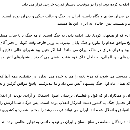
 انقلاب کرده بود، او را در موقعیت دستیار قدرت خارجی قرار می داد
.
 در بحران سازی و نگاه داشتن ایران در جنگ و حالت جنگی و بحران بوده است
.
ب
د و هستند
.
پس، خائنان به ایران این ها هستند
.
ادم
که از هدفهای کودتا، یکی ادامه دادن به جنگ است
.
ادامه جنگ تا
8
سال، مسلم 
سخ موافق صدام را بیاورد و جنگ پایان بپذیرد
.
به وزیر خارجه وقت کوبا، از دفتر آقای
ود و قوای عراق در خاک ایران می ماند
!.
اما اگر چنین بود شورای عالی دفاع و آ
ز مرزهای بین المللی، به داخل خاک خود عقب نشینی می کردند
.
پیشنهادهای آتش بس 
ی متوسل می شوند که مرغ پخته را هم به خنده می اندازد
.
در حقیقت، همه آنها که
که همان ماه اول جنگ پیشنهاد آتش بس داد و ما نپذیرفتیم، پاسخ موافق گرفتن و ب
ن و همکاران او که قول و فعلشان ترجمان اصول استقلال و آزادی بودند، از انقلاب
خاطر تحمیل جنگ به کشور دست اندرکار انقلاب بوده است
.
پس هرگاه شما ارتش را نی
انقباض و انحلال شده اند، ایران می تواند فرصت رشد را مغتنم بشمارد و کشوری ن
اه دارندگان منطقه در صلح مسلح و ایران در تهدید دائمی به تجاوز نظامی بوده اند
.