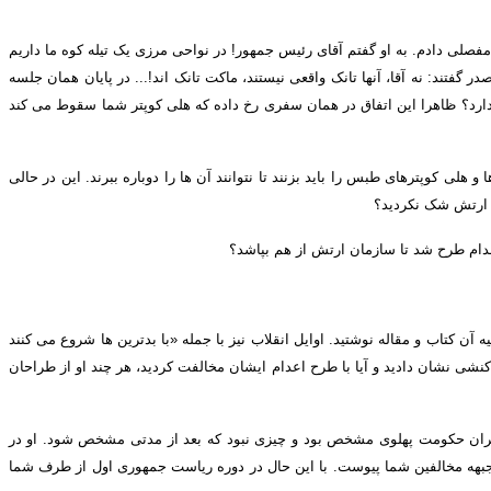
مفصلی دادم
.
به او گفتم آقای رئیس جمهور
!
در نواحی مرزی یک تیله کوه ما داریم
در گفتند
:
نه آقا، آن
ها تانک واقعی نیستند، ماکت تانک اند
!...
در پایان همان جلسه
دارد؟ ظاهرا این اتفاق در همان سفری رخ داده که هلی کوپتر شما سقوط می کند
لی کوپترهای طبس را باید بزنند تا نتوانند آن ها را دوباره ببرند
.
این در حالی
 ارتش شک نکردید؟
صدام طرح شد تا سازمان ارتش از هم بپاشد؟
ه آن کتاب و مقاله نوشتید
.
اوایل انقلاب نیز با جمله
«
با بدترین ها شروع می کنند
کنشی نشان دادید و آیا با طرح اعدام ایشان مخالفت کردید، هر چند او از طراحان
م سران حکومت پهلوی مشخص بود و چیزی نبود که بعد از مدتی مشخص شود
.
او در
جبهه مخالفین شما پیوست
.
با این حال در دوره ریاست جمهوری اول از طرف شما