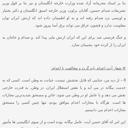
بنا بر اسناد محرمانه
آزاد شده وزارت خارجه انگلستان و نیز بنا بر قول وزیر
تشریفات صدام حسین، آقایان براون، وزیر خارجه اسبق انگلستان و دکتر بختیار
و اویسی نزد صدام رفته اند و به او اطمینان داده اند که ارتش ایران توان
مقاومت ندارد و قشون عراق می تواند برق آسا پیروز شود
.
و جنگ فرصتی شد برای این که ایران ارتش ملی پیدا کند
.
و صدام و خائنان به
ایران را از کرده خود پشیمان سازد
.
❊
شعار آیت اعدام باید گردد و مخالفت با اعدام
:
8
–
از دید من، جنایتی که قابل بخشش نیست، خیانت به وطن است
.
کسی که به
خدمت بیگانه در می آید و با نقض استقلال ایران، در وطن، به قدرت خارجی
نقش می دهد و یا عامل او در وطن می شود، خائن و مستحق شدیدترین مجازات
ها است
.
هرگاه با مجازات اعدام موافق بودم، تنها چنین کسی را مستحق
مجازات اعدام می دانستم
.
این امر که
آقای حسن آیت، عامل بیگانه بوده است و از سوی انگلیسی ها مأمور