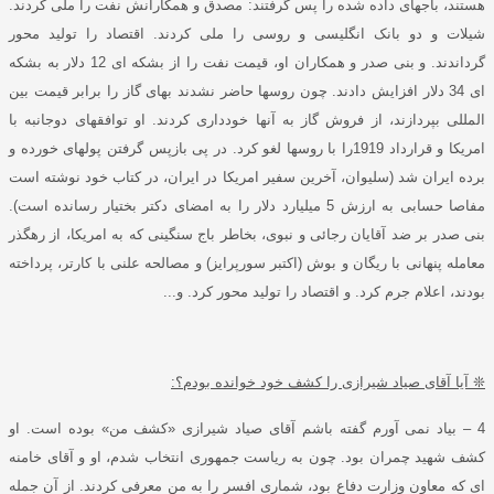
هستند، باجهای داده شده را پس گرفتند
:
مصدق و همکارانش نفت را ملی کردند
.
شیلات و دو بانک انگلیسی و روسی را ملی کردند
.
اقتصاد را تولید محور
گرداندند
.
و بنی صدر و همکاران او، قیمت نفت را از بشکه ای
12
دلار به بشکه
ای
34
دلار افزایش دادند
.
چون روسها حاضر نشدند بهای گاز را برابر قیمت بین
المللی بپردازند، از فروش گاز به آنها خودداری کردند
.
او توافقهای دوجانبه با
امریکا و قرارداد
1919
را با روسها لغو کرد
.
در پی بازپس گرفتن پولهای خورده و
برده ایران شد
(
سلیوان، آخرین سفیر امریکا در ایران، در کتاب خود نوشته است
مفاصا حسابی به ارزش
5
میلیارد دلار را به امضای دکتر بختیار رسانده است
).
بنی صدر بر ضد آقایان رجائی و نبوی، بخاطر باج سنگینی که به امریکا، از رهگذر
معامله پنهانی با ریگان و بوش
(
اکتبر سورپرایز
)
و مصالحه علنی با کارتر، پرداخته
بودند، اعلام جرم کرد
.
و اقتصاد را تولید محور کرد
.
و
...
❊
آیا آقای صیاد شیرازی را کشف خود خوانده بودم؟
:
4
–
بیاد نمی آورم گفته باشم آقای صیاد شیرازی
«
کشف من
»
بوده است
.
او
کشف شهید چمران بود
.
چون به ریاست جمهوری انتخاب شدم، او و آقای خامنه
ای که معاون وزارت دفاع بود، شماری افسر را به من معرفی کردند
.
از آن جمله