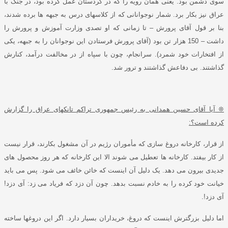
سوی دشمن بود
.
یعنی همان رویه را که در کردستان عمل کرده بود، در جنگ با
عراق نیز بکار برد
.
شمار نوجوانانی که از کلاسهای درس به جبهه ها برده شدند،
بنا بر قول آقای پرورش – تا زمانی که او تصدی وزارت آموزش و پرورش را
داشت –
150
هزار تن بود
(
آقای پرورش فرستادن این نوجوانان را به جبهه، یکی
از افتخارات خود شمرد
).
سرانجام، چون با سپاه از در مخالفت درآمد، کنارش
گذاشتند
.
بی دفاعش گذاشتند و ترور شد
.
❊
آیا آقای حسین همدانی به رئیس جمهوری تراکم تانکهای عراق را گزارش
کرده است؟
:
از قرار
، کارخانه دروغ سازی که مأموران رژیم در آن مشغول بکارند، قرار نیست
از کار بیفتد
.
کارخانه ها تعطیل می شوند الا این کارخانه که هر روز محصول های
جدیدی بیرون می دهد
.
یک دلیل آن اینست که خائن خائف می شود
.
پس می باید
خیانت خود کرده را به خادم نسبت بدهد
.
چون آن دزد که فریاد می زد
:
آی دزد
!
آی دزد
!.
اما دلیل بزرگ
ترش اینست که دروغ، خریداران بسیار دارد
.
اگر این دروغها ساخته