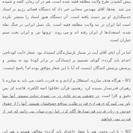
پیش کشیدن طرح ولایت مطلقه فقیه شده است، هم در آن زمان، گفته و شنیده
می شد
.
بعدها، آقای مهندس سحابی خبر داد که دستگاه قضائی رژیم بر اسناد
خدمتگذاری او نیز دست یافته است
.
آن دستگاه هنوز اسناد را منتشر نکرده
است اما ایران در بند ولایت مطلقه فقیه است
.
یک نسل ایرانی در جنگ نفله
شده، استعدادها از ایران رفته اند و می روند
.
ثروتها نیز
.
و ایران تحت ستم
جباران است
.
اما در آن ایام، آقای آیت در شمار بازسازندگان استبداد بود
.
شعار
«
آیت کودتاچی
اعدام باید گردد
»
، گویای تصمیم بر ایستادگی در برابر کودتا بود نه بیشتر
.
و
پرسش پرسش کنندگان اینست که آیا با این شعار موافق بوده ام؟ پاسخ اینست
:
8/1
–
هرگاه هدف مبارزه، استقلال و آزادی و نه قدرت باشد، می باید به مبارزه با
رهبران قدرتمدار بسنده کرد
.
رهنمود قرآن،
«
قاتلوا ائمة الکفر
»
، قاعده ای بس
دقیق و کارا است
.
در حقیقت مردم عادی در پی تصدی دولت نیستند
.
آنها بسا
باور می کنند که
«
رهبران
»
قدرت طلب، مدافع حقوقشان هستند
.
آنها را از حقوق
خویش و زبان فریب قدرتمدارها آگاه کرد
.
اما زورپرستان می دانند که غیر از
قدرت نمی خواهند
.
8/2
–
با این وجود، هم با شعار
«
اعدام باید گردد
»
مخالف هستم و هم این