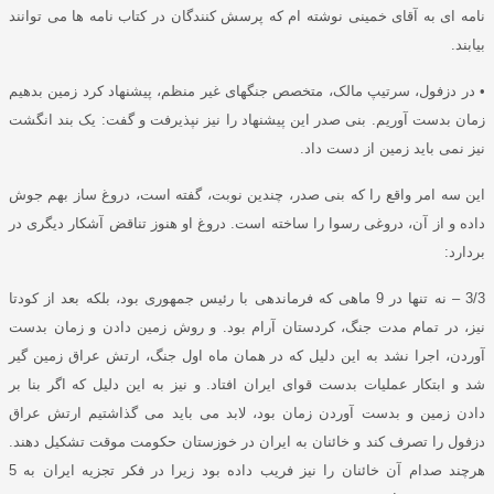
نامه ای به آقای خمینی نوشته ام که پرسش کنندگان در کتاب نامه ها می توانند
بیابند
.
•
در دزفول، سرتیپ مالک، متخصص جنگهای غیر منظم، پیشنهاد کرد زمین بدهیم
زمان بدست آوریم
.
بنی صدر این پیشنهاد را نیز نپذیرفت و گفت
:
یک بند انگشت
نیز نمی باید زمین از دست داد
.
این سه امر واقع را که بنی صدر، چندین نوبت، گفته است، دروغ ساز بهم جوش
داده و از آن، دروغی رسوا را ساخته است
.
دروغ او هنوز تناقض آشکار دیگری در
بردارد
:
3/3
–
نه تنها در
9
ماهی که فرماندهی با رئیس جمهوری بود، بلکه بعد از کودتا
نیز، در تمام مدت جنگ، کردستان آرام بود
.
و روش زمین دادن و زمان بدست
آوردن، اجرا نشد به این دلیل که در همان ماه اول جنگ، ارتش عراق زمین گیر
شد و ابتکار عملیات بدست قوای ایران افتاد
.
و نیز به این دلیل که اگر بنا بر
دادن زمین و بدست آوردن زمان بود، لابد می باید می گذاشتیم ارتش عراق
دزفول را تصرف کند و خائنان به ایران در خوزستان حکومت موقت تشکیل دهند
.
هرچند صدام آن خائنان را نیز فریب داده بود زیرا در فکر تجزیه ایران به
5