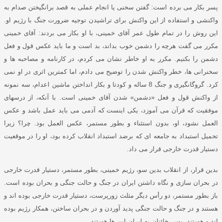
پسر بکار می برده است
:
گفتن سخنی یا انجام عملی به قصد برانگیختن صدام به
واکنشی و استفاده از این واکنش برای تراشیدن توجیه ضرورت جنگ با رژیم او
.
این روش را در تمام طول عمر آقای خمینی، با او بکار می بردند
:
آقای خمینی
مکرر می گفت هرچه را دشمن خوب بداند، بد است و ما باید عکس قول و فعل
دشمن را بکنیم
.
مکرر به او خاطر نشان می کردم، در کارنامه و مصاحبه ها و
سخنرانی ها، خطر واکنش شدن را توضیح می دادم، اما کمترین اثری در او نمی
کرد
.
گروگانگیری و جنگ
8
ساله و کودتا و بکار انداختن ماشین اعدام، سه نمونه
از واکنش قول و فعل
«
دشمن
»
شدن آقای خمینی است
.
با آنکه، از درسهای
موفقیت که قرآن می آموزد، یکی اینست که آدمی می باید عمل باشد و عکس
العمل نشود، او، بدون استثناء و بطور مستمر، عکس العمل بود
.
چرا؟ زیرا
تحمیل استبداد به جامعه ای که برضد استبداد انقلاب کرده بود، او را در موقعیت
دستیار قدرت خارجی قرار می داد
.
بدین قرار، از انقلاب بدین سو، رژیم خمینی، بطور مستمر، دستیار قدرت خارجی
در بحران سازی و نگاه داشتن ایران در جنگ و حالت جنگی و بحران بوده است
.
باز بطور مستمر، دو رأس دیگر مثلث زورپرست، دستیار قدرت خارجی بوده اند و
هستند و در جنگ و حالت جنگی پدید آوردن و در بحران ساختن، همکار رژیم بوده
اند و هستند
.
پس، خائنان به ایران این ها هستند
.