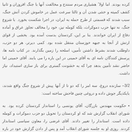
کرده بودند
.
اما اولا
˝
هشیاری مردم سنندج و مخالفت آنها با جنگ افروزان و ثانیا
کشف کمیته و خنثی شدن آن و ثالثا سرعت عمل در خاموش کردن آتش جنگ،
سبب شدند که قسمتی از طرح حمله به ایران، در اجرا شکست بخورد
.
با شروع
جنگ، نه تنها حزب دموکرات، بلکه کومله نیز، خود را مخالف تجاوز عراق و آماده
دفاع از ایران خواندند
.
بنا بر این، کردستان بدست آمده بود
.
بخشی از قوای
ارتش از آنجا به جبهه خوزستان منتقل شده بود
.
کمی دیرتر، هر دو حزب،
داوطلب شدند بشرط داشتن تأمین، اسلحه را زمین بگذارند
.
در کتاب نامه ها،
پرسش کنندگان نامه ای به آقای خمینی در این باره را می یابند
.
آقای خمینی اما
حاضر نشد تأمین بدهد چرا که به خشونت گستری برای باز سازی استبداد، نیاز
داشت
.
3/2
–
سازنده دروغ، سه امر را که دو تا از آنها پیش از شروع جنگ واقع شدند،
بایکدیگر جوش داده و دروغی چنین فاحش ساخته است
:
•
حکومت مهندس بازرگان، آقای یونسی را استاندار کردستان کرده بود
.
به
شورای انقلاب گزارش شد که او کردستان را تحویل دو حزب دموکرات و کومله
داده است
.
استاندار را تغییر دادند
.
آقای غرضی را، معاون سیاسی استاندار
کردند
.
روزی او به جلسه شورای انقلاب آمد و پس از دادن گزارش خود در باره