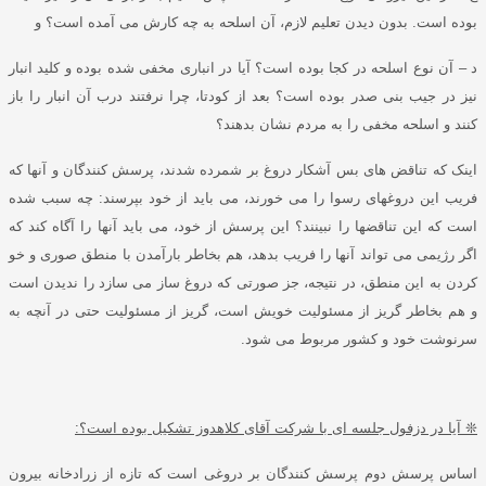
بوده است
.
بدون دیدن تعلیم لازم، آن اسلحه به چه کارش می آمده است؟ و
د
– آن نوع اسلحه در کجا بوده است؟ آیا در انباری مخفی شده بوده و کلید انبار
نیز در جیب بنی صدر بوده است؟ بعد از کودتا، چرا نرفتند درب آن انبار را باز
کنند و اسلحه مخفی را به مردم نشان بدهند؟
اینک که تناقض
های بس آشکار دروغ بر شمرده شدند، پرسش کنندگان و آنها که
فریب این دروغهای رسوا را می خورند، می باید از خود بپرسند
:
چه سبب شده
است که این تناقضها را نبینند؟ این پرسش از خود، می باید آنها را آگاه کند که
اگر رژیمی می تواند آنها را فریب بدهد، هم بخاطر بارآمدن با منطق صوری و خو
کردن به این منطق، در نتیجه، جز صورتی که دروغ ساز می سازد را ندیدن است
و هم بخاطر گریز از مسئولیت خویش است، گریز از مسئولیت حتی در آنچه به
سرنوشت خود و کشور مربوط می شود
.
❊
آیا در دزفول جلسه ای با شرکت آقای کلاهدوز تشکیل بوده است؟
:
اساس پرسش دوم پرسش کنندگان بر دروغی است که تازه از زرادخانه بیرون