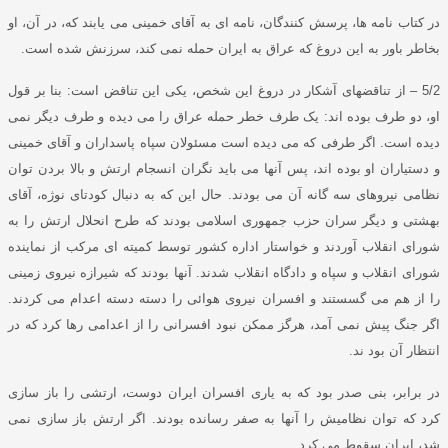
در کتاب نامه ها
، پرسش کنندگان، نامه ای به آقای خمینی می یابند که، در آن، او
بخاطر باور به این دروغ که عراق به ایران حمله نمی کند، سرزنش شده است
.
5/2
–
از تناقضهای آشکار در دروغ این شخص، یکی این تناقض است
:
بنا بر قول
او، دو طرف بوده اند
:
یک طرف خطر حمله عراق را می دیده و طرف دیگر نمی
دیده است
.
اگر طرفی که می دیده است مسئولان سپاه پاسداران و آقای خمینی
و دستیاران او بوده اند، پس آنها می باید نگران انسجام ارتش و بالا بردن توان
نظامی نیروهای سه گانه آن می بودند
.
حال این که به دنبال کودتای نوژه، آقای
بهشتی و دیگر سران حزب جمهوری اسلامی بودند که طرح انحلال ارتش را به
شورای انقلاب آوردند و خواستار اداره کشور توسط کمیته ای مرکب از نماینده
شورای انقلاب و سپاه و دادگاه انقلاب شدند
.
آنها بودند که شیرازه نیروی زمینی
را از هم می گسستند و افسران نیروی هوائی را دسته دسته اعدام می کردند
.
اگر جنگ پیش نمی آمد، هرگز ممکن نبود افسرانی را از اعدامی رها کرد که در
انتظار آن بود ند
.
در برابر
، بنی صدر بود که به یاری افسران ایران دوست، ارتشی را باز سازی
کرد که توان نظامیش را آنها به صفر رسانده بودند
.
اگر ارتش باز سازی نمی
شد، ایران سقوط می کرد
.