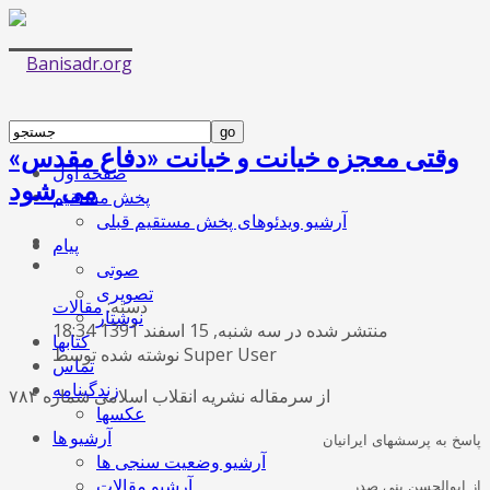
وقتی معجزه خیانت و خیانت «دفاع مقدس»
صفحه اول
می شود
پخش مستقیم
آرشیو ویدئوهای پخش مستقیم قبلی
پیام
صوتی
تصویری
دسته:
مقالات
نوشتار
منتشر شده در سه شنبه, 15 اسفند 1391 18:34
کتابها
نوشته شده توسط Super User
تماس
زندگینامه
از سرمقاله نشریه انقلاب اسلامی شماره ۷۸۴
عکسها
آرشیو ها
پاسخ به پرسشهای ایرانیان
آرشیو وضعیت سنجی ها
آرشیو مقالات
از ابوالحسن بنی صدر