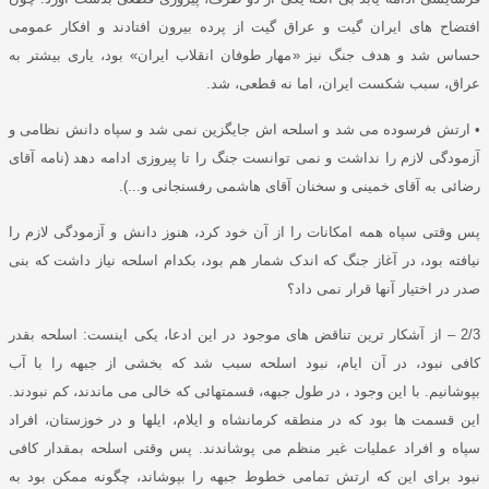
افتضاح های ایران گیت و عراق گیت از پرده بیرون افتادند و افکار عمومی
حساس شد و هدف جنگ نیز
«
مهار طوفان انقلاب ایران
»
بود، یاری بیشتر به
عراق، سبب شکست ایران، اما نه قطعی، شد
.
•
ارتش فرسوده می شد و اسلحه اش جایگزین نمی شد و سپاه دانش نظامی و
آزمودگی لازم را نداشت و نمی توانست جنگ را تا پیروزی ادامه دهد
(
نامه آقای
رضائی به آقای خمینی و سخنان آقای هاشمی رفسنجانی و
...).
پس وقتی سپاه همه امکانات را از آن خود کرد، هنوز دانش و آزمودگی لازم را
نیافته بود، در آغاز جنگ که اندک شمار هم بود، بکدام اسلحه نیاز داشت که بنی
صدر در اختیار آنها قرار نمی داد؟
2/3 –
از آشکار ترین تناقض های موجود در این ادعا، یکی اینست
:
اسلحه بقدر
کافی نبود، در آن ایام، نبود اسلحه سبب شد که بخشی از جبهه را با آب
بپوشانیم
.
با این وجود ، در طول جبهه، قسمتهائی که خالی می ماندند، کم نبودند
.
این قسمت ها بود که در منطقه کرمانشاه و ایلام، ایلها و در خوزستان، افراد
سپاه و افراد عملیات غیر منظم می پوشاندند
.
پس وقتی اسلحه بمقدار کافی
نبود برای این که ارتش تمامی خطوط جبهه را بپوشاند، چگونه ممکن بود به