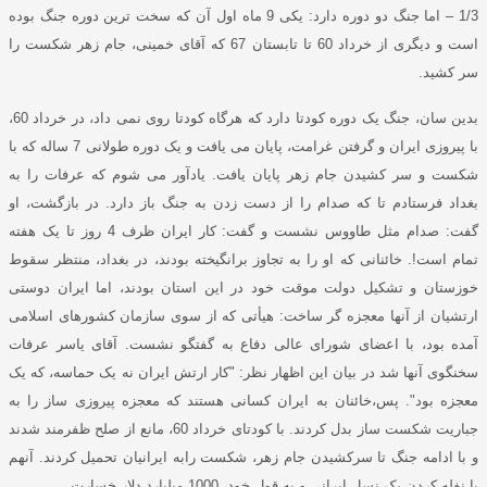
1/3
–
اما جنگ دو دوره دارد
:
یکی
9
ماه اول آن که سخت ترین دوره جنگ بوده
است و دیگری از خرداد
60
تا تابستان
67
که آقای خمینی، جام زهر شکست را
سر کشید
.
بدین سان
، جنگ یک دوره کودتا دارد که هرگاه کودتا روی نمی داد، در خرداد
60
،
با پیروزی ایران و گرفتن غرامت، پایان می یافت و یک دوره طولانی
7
ساله که با
شکست و سر کشیدن جام زهر پایان یافت
.
یادآور می شوم که عرفات را به
بغداد فرستادم تا که صدام را از دست زدن به جنگ باز دارد
.
در بازگشت، او
گفت
:
صدام مثل طاووس نشست و گفت
:
کار ایران ظرف
4
روز تا یک هفته
تمام است
!.
خائنانی که او را به تجاوز برانگیخته بودند، در بغداد، منتظر سقوط
خوزستان و تشکیل دولت موقت خود در این استان بودند، اما ایران دوستی
ارتشیان از آنها معجزه گر ساخت
:
هیأتی که از سوی سازمان کشورهای اسلامی
آمده بود، با اعضای شورای عالی دفاع به گفتگو نشست
.
آقای یاسر عرفات
سخنگوی آنها شد در بیان این اظهار نظر
: "
کار ارتش ایران نه یک حماسه، که یک
معجزه بود
".
پس،خائنان به ایران کسانی هستند که معجزه پیروزی ساز را به
جباریت شکست ساز بدل کردند
.
با کودتای خرداد
60
، مانع از صلح ظفرمند شدند
و با ادامه جنگ تا سرکشیدن جام زهر، شکست رابه ایرانیان تحمیل کردند
.
آنهم
با نفله کردن یک نسل ایرانی و به قول خود،
1000
میلیارد دلار خسارت
.