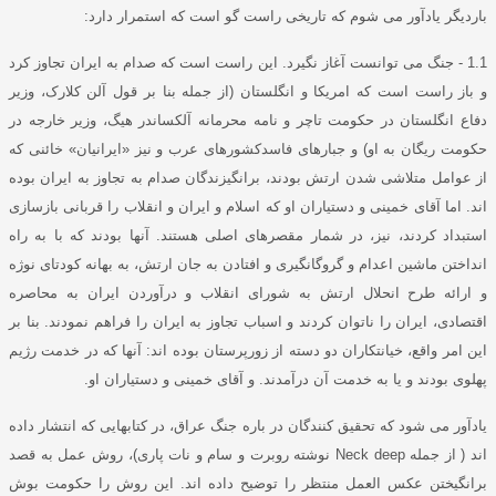
باردیگر یادآور می شوم که تاریخی راست گو است که استمرار دارد
:
1.1 -
جنگ می توانست آغاز نگیرد
.
این راست است که صدام به ایران تجاوز کرد
و باز راست است که امریکا و انگلستان
(
از جمله بنا بر قول آلن کلارک، وزیر
دفاع انگلستان در حکومت تاچر و نامه محرمانه آلکساندر هیگ، وزیر خارجه در
حکومت ریگان به او
)
و جبارهای فاسدکشورهای عرب و نیز
«
ایرانیان
»
خائنی که
از عوامل متلاشی شدن ارتش بودند، برانگیزندگان صدام به تجاوز به ایران بوده
اند
.
اما آقای خمینی و دستیاران او که اسلام و ایران و انقلاب را قربانی بازسازی
استبداد کردند، نیز، در شمار مقصرهای اصلی هستند
.
آنها بودند که با به راه
انداختن ماشین اعدام و گروگانگیری و افتادن به جان ارتش، به بهانه کودتای نوژه
و ارائه طرح انحلال ارتش به شورای انقلاب و درآوردن ایران به محاصره
اقتصادی، ایران را ناتوان کردند و اسباب تجاوز به ایران را فراهم نمودند
.
بنا بر
این امر واقع، خیانتکاران دو دسته از زورپرستان بوده اند
:
آنها که در خدمت رژیم
پهلوی بودند و یا به خدمت آن درآمدند
.
و آقای خمینی و دستیاران او
.
یادآور می شود که تحقیق کنندگان در باره جنگ عراق، در کتابها
یی
که انتشار داده
اند
(
از جمله
Neck deep
نوشته روبرت و سام و نات پاری
)
، روش عمل به قصد
برانگیختن عکس العمل منتظر را توضیح داده اند
.
این روش را حکومت بوش