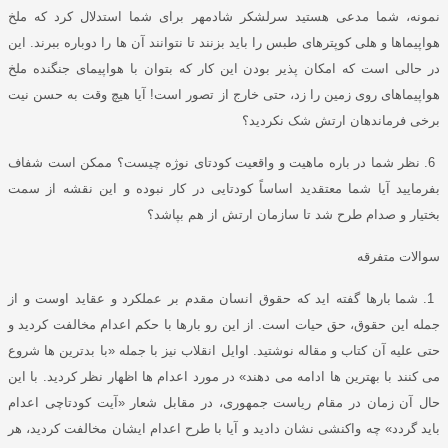
نمونه، شما مدعی هستید سرلشکر شادمهر برای شما استدلال کرد که ملخ
هواپیماها و هلی کوپترهای طبس را باید بزنند تا نتوانند آن ها را دوباره ببرند
.
این
در حالی است که امکان پذیر بودن این کار که بتوان با هواپیمای جنگنده ملخ
هواپیماهای روی زمین را زد، حتی خارج از تصور است
!
آیا هیچ وقت به حسن نیت
برخی فرماندهان ارتش شک نکردید؟
6.
نظر شما در باره ماهیت و واقعیت کودتای نوژه چیست؟ ممکن است شفاف
بفرمایید آیا شما معتقدید اساساً کودتایی در کار نبوده و این نقشه از سمت
بختیار و صدام طرح شد تا سازمان ارتش از هم بپاشد؟
سوالات متفرقه
1.
شما بارها گفته اید که حقوق انسان مقدم بر عملکرد و عقاید اوست و از
جمله این حقوق، حق حیات است
.
از این رو بارها با حکم اعدام مخالفت کردید و
حتی علیه آن کتاب و مقاله نوشتید
.
اوایل انقلاب نیز با جمله
«
با بدترین ها شروع
می کنند با بهترین ها ادامه می دهند
»
در مورد اعدام ها اظهار نظر کردید
.
با این
حال آن زمان در مقام ریاست جمهوری، در مقابل شعار
«
آیت کودتاچی اعدام
باید گردد
»
چه واکنشی نشان دادید و آیا با طرح اعدام ایشان مخالفت کردید، هر