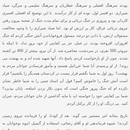
بودند سرهنگ افضلی و سرهنگ عطاریان و سرهنگ سلیمی و سرگرد صیاد
شیرازی
.
دو افسر اول، توده ای از کار درآمدند
.
با این توضیح که افضلی افسری
کاردان بود و پیروزی در جنگ دریائی و برای تمام مدت جنگ از صحنه بیرون رفتن
نیروی دریائی عراق، کار پر ارزش او بود
.
اما صیاد شیرازی را با وجود مخالفت
مسئولان ارتش، با دادن دو درجه، مسئول فروخواباندن آتش جنگی کردم که جنگ
افروزان، افروخته بودند
.
در عمل، جز بی کفایتی از خود بروز نداد
.
تا اینکه با
نیروئی
500
نفری، در سردشت، محاصره شد
.
از آن نیرو، بیشتر از
400
تن کشته
شدند
.
چون از او بازخواست کردم، پاسخ داد
:
آنها شهید شده اند و به بهشت می
روند
!.
از او پرسیدم
:
آیا شما عزرائیل هستید و مأمور فرستادن جوانان مردم به
بهشت؟
.
روز اول به شما نگفتم قرار نیست در کردستان همدیگر را بکشیم؟ قرار
است آتش جنگ را خاموش کنیم؟ قول آن استاد چینی را به شما خاطر نشان
نکرده ام که جنگ پیروز جنگی است که بدون بکار بردن اسلحه، پایان بپذیرد؟
شما بی کفایتی خود را خواسته اید با مایه گذاشتن از جان جوانان مردم، جبران
کنید
.
بی درنگ، او را از کار برکنار کردم
.
تاریخ بمثابه امر مستمر می گوید
:
بعد از کودتا
، او را فرمانده نیروی زمینی
کردند
!.
شیوه فرماندهی او و آقای رضائی، استفاده از گسیل انبوه نوجوانان به