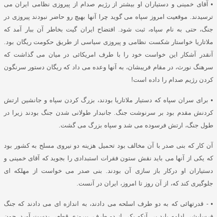
•
آقای خمینی و دستیاران او بیشتر از رژیم صدام از پیروزی نظامی ایران می
ترسیدند
.
موقعیت امروز سپاه می گوید چرا آنها بهیچ رو حاضر نبودند پیروزی در
جنگ، حتی به نام سپاه، ثبت شود
.
افتضاح ایران گیت بخاطر آن ببار آمد که
ملاتاریا خواستار شکست نظامی و پیروزی سیاسی از طریق حکومت ریگان بود
.
آنقدر آشکار این خواست خود را با طرف امریکائی در میان می گذاشت که
سرهنگ نورث، در مقام فریبشان، به آنها وعده می داد که ریگان دستور سرنگون
کردن رژیم صدام را داده است
!
•
برای سران سپاه که دستیار ملاتاریا بودند، بزرگ کردن سپاه و جانشین ارتش
کردنش مقدم بود بر سرنوشت جنگ
.
جانبدار طولانی شدن جنگ بودند زیرا در
طول جنگ، ارتش فرسوده می شد و سپاه بزرگ می گشت
.
آن کار که بنی صدر با آن مخالف بود تحمیل هزینه دو نیروی مسلح به کشور بود
که یکی از آنها می باید نقش ستون فقرات استبدادی را بجوید که آقای خمینی و
دستیاران او درکار باز سازی آن بودند
.
بنی صدر می خواست از مهلکه ای
جلوگیری کند که، از آن روز تا امروز، ایران در آنست
.
•
-
قدرتهائی که به دو طرف اسلحه می دادند، به اندازه ای می دادند که جنگ
فرسایشی ادامه یابد بی آنکه یکی از دو طرف، پیروزی قطعی بدست آورد
.
چون