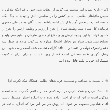
5/3
–
تاریخ بمثابه امر مستمر می گوید
:
از انقلاب بدین سو، برغم اینکه ملاتاریا و
سپس مافیاهای نظامی – مالی کشور را در محاصره آتش و تهدید به جنگ نگاه
داشته اند، رفتار تحقیر آمیز با ارتش ادامه داشته است
.
آقای محمد علی جعفری
فرمانده کل سپاه شد، وظیفه سپاه را دفاع از رژیم و وظیفه ارتش را دفاع از
کشور خواند
.
با این وجود، ارتش برای دفاع از کشور سازمان و تعلیم نمی یابد و
تسلیح نمی شود
.
سپاه نیز بخاطر اشتغال مداوم به سرکوب مردم در طول سه
دهه و تصرف دولت و اقتصاد و
...
، فاقد کارآئی نظامی شده است و می شود
.
این
رفتار، گویای تقدم مطلقی است که، از روز نخست، جباران برای حاکمیت
ستمگرانه خود بر ملت قائل بوده اند
.
❊
آیا نسبت به صداقت و صمیمت فرماندهان نظامی هیچگاه شک نکرده ام؟
:
6 -
شک کردن و شک نکردن در باره کسی که بر مقامی گمارده شده است،
موکول است به این که به او اختیار داده شود و به اندازه اختیار، مسئول باشد
.
آقای شادمهر منصوب من نبود
.
اما روش کار من این بود که اندازه لیاقت هر