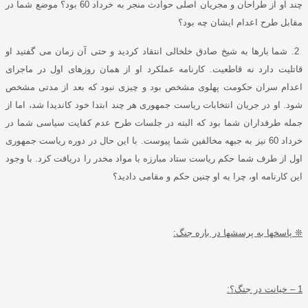
چند او از طراحان و مجریان اصلی حوادث منجر به خرداد
60
بود؟ موضع شما در
مقابل طرح اعدام ایشان چه بود؟
2.
شما بارها به شیخ صادق خلخالی انتقاد کردید و حتی آن زمان می گفتید او
قاتلیت دارد نه قاطعیت
.
کارنامه عملکرد او از همان روزهای اول در ماجرای
اعدام سران حکومت پهلوی مشخص بود و چیزی نبود که بعد از مدتی مشخص
شود
.
او در جریان انتخابات ریاست جمهوری هر چند ابتدا خود کاندیدا شد، اما از
جمله طرفداران شما بود که البته در جلسات طرح عدم کفایت سیاسی شما در
خرداد
60
نیز به جبهه مخالفین شما پیوست
.
با این حال در دوره ریاست جمهوری
اول از طرف شما حکم ریاست ستاد مبارزه با مواد مخدر را دریافت کرد
.
با وجود
این کارنامه او، چرا به او چنین حکم و مقامی دادید؟
❊
پاسخها به پرسشها در باره جنگ
:
1 –
خیانت در جنگ؟
: