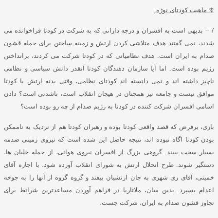
❊
ماهیت کودتای نوژه
:
7
–
بدیهی است به افسران و درجه دارانی که به شرکت در کودتا فراخوانده می
شدند، نمی گفتند هدف متلاشی کردن ارتش و زمینه ساختن برای حمله قشون
صدام به ایران است
.
هدف نظامیانی که در کودتا شرکت می کردند، برانداختن
رژیم بوده است
.
اما آیا سازمان دهندگان کودتا آنقدر دانش سیاسی و نظامی
ناچیز داشته اند و نمی دانسته اند کودتای نظامی، وقتی بدنه ارتش با کودتا
موافق نیست و جامعه نیز همچنان در هیجان انقلاب است، ناشدنی است؟ دادن
اسامی افسران شرکت کننده در کودتا به رژیم صدام از چه رو بوده است؟
باری
، برفرض که قصد واقعی کودتا بوده و رهبران کودتا هم از نزدیک به ناممکن
بودن کودتا آگاه نبوده اند، نتیجه حاصل این شده است که نیروی زمینی صدمه
بسیار سخت ببیند
.
گروهی بزرگ از افسران نیروی هوائی، از جمله خلبان ها،
دستگیر شوند
.
طرح انحلال ارتش به شورای انقلاب آورده شود
.
با اجازه آقای
خمینی، آقای ری شهری به جان ارتشیان بیفتد و گروه گروه از آنها را به جوخه
اعدام بسپرد
.
بدین سان، ملاتاریا در فراهم آوردن مساعدترین شرائط برای
تجاوز قشون صدام به ایران، شرکت جست
.