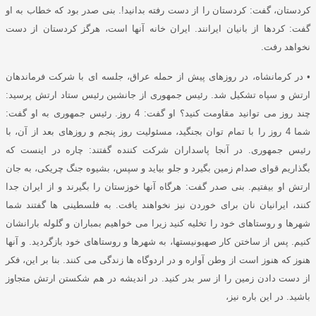
کردستان، گفت
:
کردستان را از دست رفته بدانید
!.
بنی صدر بود که خطاب به او
گفت
:
کردها از بانیان ایرانند
.
ایران خانه آنها است، هرگز کردستان از دست
نخواهد رفت
.
•
در کرمانشاه، در روزهای پیش از حمله عراق، جلسه ای با شرکت فرماندهان
ارتش و سپاه تشکیل شد
.
رئیس جمهوری از جانشین رئیس ستاد ارتش پرسید
:
چند روز می توانید مقاومت کنید؟ او گفت
: 4
روز
.
رئیس جمهوری به او گفت
:
شما
4
روز را با تمام توان بجنگید، مسئولیت روز پنجم و روزهای بعد از آن، با
رئیس جمهوری
.
در آنجا پاسداران شرکت کننده گفتند
:
چاره در اینست که
بگذاریم قوای صدام زمین بگیرد و جلو بیاید و سپس، بشیوه جنگ چریکی، به جان
ارتش او بیفتیم
.
بنی صدر گفت
:
هرگاه آنها خوزستان را بگیرند و از ایران جدا
کنند، ایرانیان نان برای خوردن نیز نخواهند یافت
.
به فلسطینی ها گفتند شما
شهرها و روستاهای خود را تخلیه کنید زیرا می خواهیم بمباران و گلوله بارانشان
کنیم
.
پس از ساختن کار صهیونیستها، به شهرها و روستاهای خود بازگردید
.
و آنها
هنوز که هنوز است از وطن آواره و در اردوگاه ها زندگی می کنند
.
بنا بر این، فکر
از دست دادن زمین را از سر بدر کنید
.
در اندیشه در هم شکستن ارتش متجاوز
باشید
.
در این باره نیز،