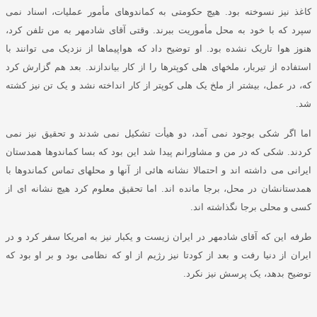
کاغذ نیز نسوخته بود
.
هیچ حکومتی به کماندوهای مأمور عملیات، اسناد نمی
سپرد که با خود به محل مأموریت ببرند
.
وقتی آقای شادمهر به من تلفن کرد،
هنوز هوا تاریک نشده بود
.
او توضیح داد که هواپیماها از نزدیک می توانند با
استفاده از تیربار، ملخهای هلی کوپترها را از کار بیاندازند
.
بعد هم گزارش کرد
که، در عمل، بیشتر از ملخ یک هلی کوپتر از کار انداخته نشد و یک تن نیز کشته
شد
.
اما اگر شکی بوجود نمی
آمد، دو هیأت تشکیل نمی شدند و تحقیق نیز نمی
کردند
.
شکی که در من و مشاورانم پیدا شد این بود که بسا کماندوها همدستان
ایرانی می داشته اند و احتمالا نشانه هائی از آنها و محلهای تماس کماندوها با
همدستانشان در محل، برجا مانده اند
.
اما تحقیق معلوم کرد هیچ نشانه ای از
کسی و محلی برجا نگذاشته اند
.
طرفه این که
آقای شادمهر در ایران زیست و یکبار نیز به امریکا سفر کرد و در
ایران از دنیا رفت و بعد از کودتا نیز رژیم از او که نظامی بود و بر او بود که
توضیح بدهد، یک پرسش نیز نکرد
.