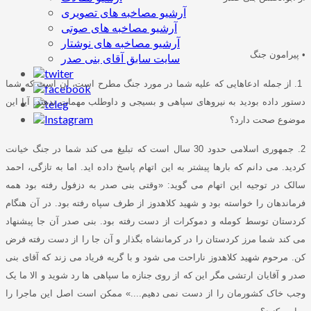
آرشیو مصاخبه های تصویری
آرشیو مصاخبه های صوتی
آرشیو مصاخبه های نوشتار
•
پیرامون جنگ
سایت سابق آقای بنی صدر
1.
از جمله ادعاهایی که علیه شما در مورد جنگ مطرح است، آن است که شما
دستور داده بودید به نیروهای سپاهی و بسیجی و داوطلب مهمات ندهند
.
آیا این
موضوع صحت دارد؟
2.
جمهوری اسلامی حدود
30
سال است که تبلیغ می کند شما در جنگ خیانت
کردید
.
می دانم که بارها پیشتر به این اتهام پاسخ داده اید
.
اما به تازگی، احمد
سالک در توجیه این اتهام می گوید
: «
وقتی بنی صدر به دزفول رفته بود همه
فرماندهان را خواسته بود و شهید کلاهدوز از طرف سپاه رفته بود
.
در آن هنگام
کردستان توسط کومله و دموکرات از دست رفته بود
.
بنی صدر آن جا پیشنهاد
می کند شما مرز کردستان را در کرمانشاه بگذار و آن جا را از دست رفته فرض
کن
.
مرحوم شهید کلاهدوز ناراحت می شود و با گریه فریاد می زند که آقای بنی
صدر و آقایان ارتشی مگر این که از روی جنازه ما سپاهی ها رد شوید و الا ما یک
وجب خاک کشورمان را از دست نمی دهیم
....»
ممکن است اصل این ماجرا را