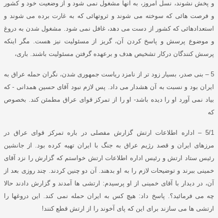
و پخش نشوند، نسل امروز، به آنها مشغول نمی شود و از وضعیت خود و کشور
و فرصت هائی که سوخته می شوند و ثروتهائی که به غارت برده می شوند و
استعدادهائی که کشور از دست می دهد، غافل نمی شود
.
مشغول شدن به دروغ
و موضوع پرسش و پاسخ کردن آن، گریز از مسئولیت نیز هست
.
مگر اینکه
پرسش کنندگان درکار تشخیص هدف و برعهده گرفتن مسئولیت باشند
.
باری،
5
–
بنی صدر، بسیار زود تر از نامزد ریاست جمهوری شدن، نگران حمله عراق به
ایران بود و نسبت به آن هشدار می داد
.
پس لازم نبود آقای حسین همدانی
-
که
بیاد نمی آورد او را دیده باشد
-
او را از تمرکز قوای عراق مطمئن کند
.
بخصوص
که
5/1
–
اداره اطلاعات ارتش گزارش مفصلی در باره تمرکز قوای عراق در
مرزهای ایران و قصد رژیم عراق به جنگ با ایران تهیه کرده بود
.
از جانشین
رئیس ستاد ارتش و رئیس اداره اطلاعات ارتش خواستم که گزارش را نزد آقای
خمینی ببرند و توضیحات لازم را به او بدهند
.
آن دو چنین کردند
.
چند روزی بعد از
آن، در دیدار با آقای خمینی از او پرسیدم
:
ارتشی ها آمدند و گزارش دادند حالا
چه می فرمائید؟
.
پاسخ داد
:
هیچ کس به ایران حمله نمی کند
.
این دروغها را
ارتشی ها می سازند برای این که پای آخوند را از ارتش قطع کنند
!