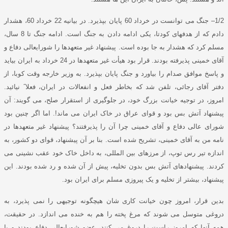
1/2–
جنگ می توانست در خرداد
60
پایان بپذیرد
.
در بیانیه
22
خرداد
60
، هشدار
دادم
که از هدفهای کودتا، یکی ادامه دادن به جنگ است
.
ادامه جنگ تا
8
سال،
مسلم کرد که هشدار به جا بوده است
.
پیشنهاد غیر متعهدها را شورایعالی دفاع و
آقای خمینی پذیرفته بودند
.
قرار بود هیأت غیر متعهدها در
24
خرداد به ایران بیاید
و پاسخ موافق صدام را بیاورد و جنگ پایان بپذیرد
.
به وزیر خارجه وقت کوبا، از
دفتر آقای رجائی، تلفن شد که بخاطر فعل و انفعالات در ایران، فعلا
˝
نیائید
.
امروز، در توجیه خیانت بزرگ خود، در جلوگیری از استقرار صلح، می گویند
:
آن
پیشنهاد آتش بس بود و قوای عراق در خاک ایران می ماند
!.
اما اگر چنین بود
شورای عالی دفاع و آقای خمینی چرا آن را پذیرفتند؟ پیشنهاد غیر متعهدها در
نامه من به آقای خمینی، تشریح شده است
.
بنا بر آن پیشنهاد، قوای دو کشور، به
اندازه تیر رس توپ، از مرزهای بین المللی، به داخل خاک خود عقب نشینی می
کردند
.
پیشنهادهای آتش بس بدون تخلیه، پیش از آن شده و رد شده بودند
.
این
پیشنهاد، بیشتر از تخلیه و یک پیروزی مسلم برای ایران بود
.
بدین قرار
، امروز چون خیانت کاری شان هیچگونه توجیهی را نمی پذیرد، به
دروغی متوسل می شوند که مرغ پخته را هم به خنده می اندازد
.
در حقیقت،
همه آنها که امروز راست را دروغ می کنند، عضو شورایعالی دفاع بودند و با