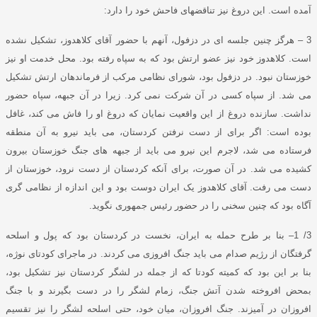
آمده است
.
این دروغ نیز تناقضهای فاحش خود را دارد
:
3 –
هرگز چنین جلسه ای در دزفول، آنهم با حضور آقای کلاهدوز، تشکیل نشده
است
.
کلاهدوز خود نیز عضو ارتش بود که به سپاه رفته بود
.
محل خدمت او نیز
خوزستان نبود
.
در دزفول بود، شورای نظامی مرکب از فرماندهان ارتش تشکیل
می شد
.
از سپاه کسی در آن شرکت نمی کرد
.
زیرا در آن جبهه، سپاه حضور
نداشت
.
سازنده دروغ از این واقعیت نمایان که دروغ او را فاش می کند، غافل
بوده است
:
اگر برای از دست نرفتن کردستان، می باید نیرو به آن منطقه
فرستاده می شد، لاجرم این نیرو می باید از جبهه های جنگ خوزستان بیرون
کشیده می شد
.
در آن صورت، برای آنکه کردستان از دست نرود، خوزستان از
دست می رفت
.
آقای کلاهدوز یک ایران دوست بود و این اندازه از نظامی گری
آگاه بود که چنین سخنی را در حضور رئیس جمهوری نگوید
.
3/ 1
–
بنا بر طرح حمله به ایران، نخست در کردستان بود که پول و اسلحه
گرفتگان از رژیم صدام می باید جنگ افروزی می کردند
.
در ماجرای کودتای نوژه،
بنا بر این بود که کمیته کودتا که از جمله در لشگر کردستان نیز تشکیل بود،
بمحض افروخته شدن آتش جنگ، زمام لشگر را در دست بگیرند و با جنگ
افروزان در آمیزند
.
جنگ افروزان، میان خود، حتی اسلحه لشگر را نیز تقسیم