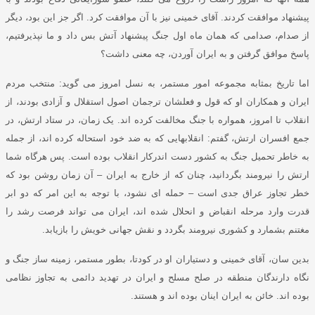
پیشنهاد موافقت کردند
.
آقای خمینی نیز با آن موافقت کرد
.
اگر جز این بود، دیگر
از صدام، صدامی که همان ماه اول جنگ پیشنهاد آتش بس داد و ما نپذیرفتیم،
پاسخ موافق گرفتن و به ایران آوردن، چه معنی داشت؟
اما تاریخ بمثابه مجموعه امور مستمر، به نسل امروز می گوید
:
منتخب مردم
ایران و همکاران او که قول و فعلشان ترجمان اصول استقلال و آزادی بودند، از
انقلاب تا امروز، همواره با جنگ مخالفت کرده اند
.
یک زمان، در ستاد ارتش، در
جمع افسران ارتش، گفتم
:
انقلابهایی که به ضد خود استحاله کرده اند، از جمله
به خاطر تحمیل جنگ به کشور دست اندرکار انقلاب بوده است
.
پس هرگاه شما
ارتش را نیرومند بگردانید، چنان که از خارج به ایران – آن زمان روشن بود که
خطر تجاوز عراق جدی است – حمله ای نشود، با توجه به این امر که دو ابر
قدرت وارد مرحله انقباض و انحلال شده اند، ایران می تواند فرصت رشد را
مغتنم بشمارد و کشوری نیرومند بگردد و نقش جهانی خویش را بازیابد
.
بدین سان
، آقای خمینی و دستیاران او در کودتا، بطور مستمر، زمینه ساز جنگ و
نگاه دارندگان منطقه در صلح مسلح و ایران در تهدید دائمی به تجاوز نظامی
بوده اند
.
خائن به ایران اینان بوده اند و هستند
.