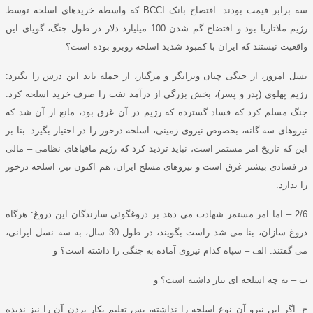
سه برابر قیمت بودند
.
افتضاح بانک
BCCI
که واسطه خریدهای اسلحه توسط
رژیم ملاتاریا بود و افتضاح گم شدن
100
میلیارد دلار در طول جنگ، گویای این
واقعیت نیستند که ایران با کمبود شدید اسلحه روبرو بوده است؟
نسل امروز
، از جنگی چنان ویرانگر و مرگبار، از جمله باید این درس را بگیرد
:
رژیم پهلوی
(
پدر و پسر
)
، بخش بزرگی از درآمد نفت را صرف خرید اسلحه کرد
.
جنگ مسلم کرد که فساد گسترده که رژیم در آن غرق بود، مانع از آن شد که
نیروهای سه گانه، بخصوص نیروی زمینی، اسلحه درخور را در اختیار بگیرد
.
بنا بر
این که تاریخ امر مستمر است، نباید تردید کرد که رژیم مافیاهای نظامی – مالی
در فسادی بیشتر غرق است و نیروهای مسلح ایران، هم اکنون نیز، اسلحه درخور
را ندارد
.
2/6
–
اما امر مستمر شهادت می دهد بر دروغگوئی سازندگان این دروغ
:
هرگاه
دروغ سازان، بنا می شد راست بگویند، در طول
30
سال، به سه نسل ایرانی،
می گفتند
:
الف – سپاه کدام نیروی آماده به جنگی را داشته است؟ و
ب
– به چه اسلحه ای نیاز داشته است؟ و
ج
-
اگر این نیرو
آن نوع اسلحه را نداشته، پس تعلیم بکار بردن آن را نیز ندیده