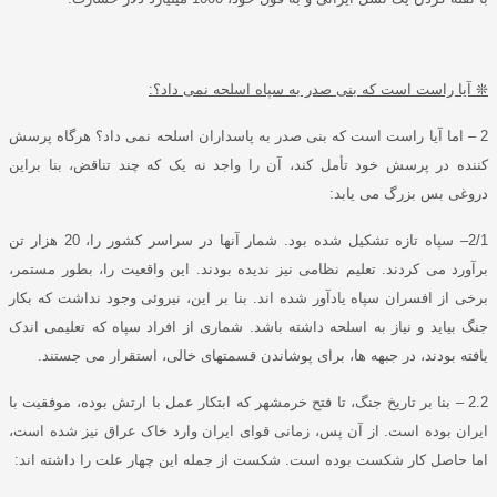
❊
آیا راست است که بنی صدر به سپاه اسلحه نمی داد؟
:
2
–
اما آیا راست است که بنی صدر به پاسداران اسلحه نمی داد؟ هرگاه پرسش
کننده در پرسش خود تأمل کند، آن را واجد نه یک که چند تناقض، بنا براین
دروغی بس بزرگ می یابد
:
2/1
–
سپاه تازه تشکیل شده بود
.
شمار آنها در سراسر کشور را،
20
هزار تن
برآورد می کردند
.
تعلیم نظامی نیز ندیده بودند
.
این واقعیت را، بطور مستمر،
برخی از افسران سپاه یادآور شده اند
.
بنا بر این، نیروئی وجود نداشت که بکار
جنگ بیاید و نیاز به اسلحه داشته باشد
.
شماری از افراد سپاه که تعلیمی اندک
یافته بودند، در جبهه ها، برای پوشاندن قسمتهای خالی، استقرار می جستند
.
2.2
–
بنا بر تاریخ جنگ، تا فتح خرمشهر که ابتکار عمل با ارتش بوده، موفقیت با
ایران بوده است
.
از آن پس، زمانی قوای ایران
وارد خاک عراق نیز شده است،
اما حاصل کار شکست بوده است
.
شکست از جمله این چهار علت را داشته اند
: