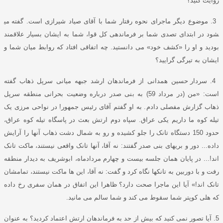
روایت کنید؟
3.
موضوع دیگر ماجرای نحوه رفتار شما با آقای صیاد شیرازی است
.
گفته می
شود در ابتدای تصدی شما بر فرماندهی کل قوا، شما به ایشان بسیار علاقمند
بودید و او را
«
کشف خود
»
می دانستید
.
چه اتفاقی افتاد که روابط میان شما و
ایشان به تیرگی گرایید؟
4.
سردار حسین همدانی از فرماندهان ارشد جبهه میانی سرپل ذهاب گفته
است
: «
من
(
در مرداد
59)
به بنی صدر درباره وضعیت بحرانی منطقه سرپل
ذهاب گزارش مفصلی دادم
.
به او گفتم آقای رئیس جمهور
!
در نواحی مرزی یک
تیله کوه ما داریم یکی عراق
.
سپاه دوم ارتش بعث در پاسگاه تیله کوه عراق،
حدود
150
دستگاه تانک را جلو کشیده و رو به شمال دشت ذهاب آن
ها را آرایش
داده
...
دور و بری
های بنی صدر گفتند
:
نه آقا، آن
ها تانک واقعی نیستند، ماکت تانک
اند
!...
در پایان همان جلسه بیست و چهارم مردادماه، ابوشریف به دیدار منطقه
رفت و با دوربین به تانک
ها نگاه کرد و گفت
:
نه آقا، این ها ماکت نیستند، تمامشان
تانک اند
!»
آیا این ماجرا صحت دارد؟ ظاهرا این اتفاق در همان سفری رخ داده
که هلی کوپتر شما سقوط می کند و شما سالم می مانید
.
5.
آیا تصور نمی کنید که بیش از حد به فرماندهان ارتش اعتماد کردید؟ به عنوان