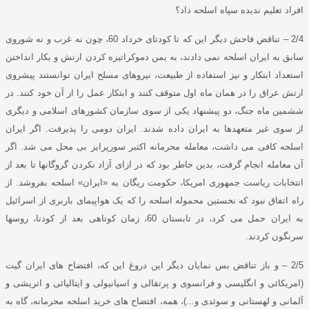
افراد تعلیم ندیده سپاه اسلحه داد؟
2/4 –
تناقض فاحش دیگر این که تا کودتای خرداد
60
، چون نه غرب و نه شوروی
سابق به ایران اسلحه نمی دادند، به یمن دموکراتیزه کردن ارتش و بکار انداختن
استعداد ابتکار و نیز استفاده از طبیعت، نیروهای مسلح ایران توانستند پیشروی
ارتش عراق را در همان ماه اول متوقف کنند و ابتکار عمل را از آن خود کنند
.
در
ششمین ماه جنگ، دو پیشنهاد یکی از سوی سازمان کشورهای اسلامی و دیگری
از سوی غیر متعهدها به ایران داده شدند
.
ایران دومی را پذیرفت
.
اگر ایران
اسلحه کافی می داشت، معامله محرمانه اکتبر سورپرایز بی محل می شد
.
اگر
آن معامله انجام گرفت، بدین خاطر بود که در ازای آزاد نکردن گروگانها تا بعد از
انتخابات ریاست جمهوری امریکا، حکومت ریگان به
«
ایران
»
اسلحه بفروشد
.
از
راه اتفاق نبود که نخستین محموله اسلحه را که یک هواپیمای باربری از اسرائیل
به ایران حمل می کرد، در تابستان
60
، زمان کوتاهی بعد از کودتا، روسها
سرنگون کردند
.
5
2/
–
و باز تناقض بس نمایان دیگر این دروغ این که، افتضاح های ایران گیت
(
امریکائی و انگلیسی و فرانسوی و پرتقالی و اسپانیولی و ایتالیائی و اتریشی و
آلمانی و لهستانی و سوئدی و
...)
، همه، افتضاح های خرید اسلحه محرمانه، گاه به