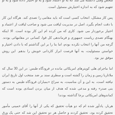
شخص وقتی دانسته می شد که به او اعتماد شود و به او اختیار داده شود و به او
تفهیم شود که به اندازه اختیارش مسئول است
.
پس کار مشکل
، انتخاب کسی است که باید مقامی را تصدی کند
.
هرگاه این کار
با دقت انجام بگیرد، اصل در مدیریت لیاقت می شود و صاحب لیاقت از اعتماد و
اختیار برخوردار می شود
.
کاری که من کرده ام این کار بوده است
.
الا اینکه
بهنگام تصدی ریاست جمهوری و فرماندهی کل قوا، کسانی در مقامهائی بودند
.
گرچه من آنها را انتخاب نکرده بودم، اما بنا را بر این گذاشتم که با دادن اختیار و
خواستن مسئولیت، به آنها فرصت ابراز کاردانی خویش را بدهم
.
این روش
موفق نیز بود
.
اما ماجرای هلی کوپترهای امریکائی مانده در فرودگاه طبس
:
در این
30
سال که
ملاتاری
ا زمین و زمان را گشته است و سطری سند بر ضد منتخب اول تاریخ ایران
نیافته است، به این و آن مناسبت، به سراغ
«
بمباران فرودگاه طبس به دستور
بنی صدر
»
رفته و مدعی شده که هدف از میان بردن اسنادی بوده است که
کماندوهای امریکائی برجا گذاشته بودند
!
هربار، یادآور شده ام که دو هیأت تحقیق که یکی از آنها را آقای خمینی مأمور
تحقیق کرده بود، تحقیق کردند و حاصل هر دو تحقیق این شد که حتی یک ورق