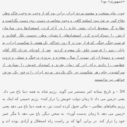
«
جمهوری
»
بود
!.
چون بنای منتخب و معتمد مردم ایران براین بود که از وجب به وجب خاک وطن
دفاع کند، به عذرنبود اسلحه کافی و وجود محاصره، دست روی دست نگذاشت و
نظاره گر سقوط ایران نشد
.
چاره را در آزاد کردن استعدادها دید
.
سازمان
ارتش را دموکراتیزه کرد
.
استعدادهای ارتشیان وطن دوست بکار افتادند و
فرصت جنگ، جنگی که قرار بود، در
4
روز، حداکثر یک هفته، با شکست ایران، به
پایان رسد را فرصت خلق یک معجزه کردند
.
بعد از کودتای خرداد
60
، آقای
خمینی و دستیاران او، بمدت
7
سال، معجزه و پیروزی درجنگ و نسلی و ثروت
عظیمی را دادند برای این که زمان بخرند و استبداد خویش را بسازند
.
از
سرکشیدن جام زهر شکست نیز باک نکردند
.
مردم ایران را درخور یک پوزش
خواهی نیز ندانستند
.
3/4
–
و تاریخ بمثابه امر مستمر می گوید
:
رژیم شاه به همه دنیا باج می داد
.
یعنی
«
زمین می داد تا زمان دولت خویش را دراز کند
».
رژیم خمینی که اینک به
رژیم مافیاهای نظامی – مالی تحول کرده است نیز، به همه دنیا باج می دهد یعنی
«
زمین می دهد تا زمان بدست آورد
».
به سخن دیگر، باج می دهد تا مگر عمر
خود را دراز کند
.
در برابر، آنها که بر راست راه استقلال و آزادی بوده اند و