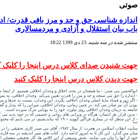
صوتی
اندازه شناسی حق و حد و مرز بافی قدرت/ ا
باب بیان استقلال و آزادی و مردمسالاری
منتشر شده در سه شنبه, 23 دی 1399 18:22
جهت شنیدن صدای کلاس درس اینجا را کلیک ک
جهت دیدن کلاس درس اینجا را کلیک کنید
ابوالحسن بنی صدر: - ما همچنان در بحث اخلاق و وجدان اخلاقی هستیم. از اینجا 
- اندازه را حق می ‌سنجد و حد و مرز را قدرت تعیین می‌کند. وجدان اخلاقی، به یم
- اگر زور و فساد مایۀ اصلی وجدان اخلاقی بگردد، این وجدان، نسبت به حدها و مرز
بودن آن نیز صادر می ‌کند. در چنین زمانی، وجدان اخلاقی، میزانی را که پندار و گف
جامعه به درمان وجدان اخلاقی روی نیاورد، خود را به پویایی مرگ سپرده است.
- بدین ‌قرار، هر انسان، هرگاه در ویرانی ‌های روانی و جسمی که در خود پدید می ‌
- از این منظر که در بیماری فراگیر کووید – ۱۹ که بیاندیشیم، در می ‌یابیم که محتوای چرکین وجدان های اخلاقی جمعی و فردی، نقش اول را در فراگیر شدن این بیماری دارد.
***
سایت انقلاب اسلامی در هجرت: از سال ۱۹۸۲،
میان می گذارد. این کار تا به امروز ادامه دارد. کتاب های سیر اندیشه در سه قار
خود از آنها را بیان می نمایند. بخش وسیعی از این کلاس ها، کار تحقیقیِ مفصل