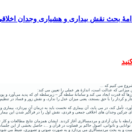
دامۀ بحث نقش بیداری و هشیاری وجدان اخلاق
نید
شروع می کنیم که ...
ن میزانی که عدالت است، اندازۀ هر عملی را تعیین می‌ کند:
ها که قدرت ایجاد می ‌کند و سامانۀ سلطه ‌گر – زیرسلطه ‌ای که پدید می‌آورد و پو
تار و کردار را با حق بسنجد، یعنی میزان عدل را ندارد، و نقش زور و فساد در تنظیم
آورد، تأمل کند، در می‌ یابد، آن بیماری که نخست باید به درمان آن بپردازد، بیمار
 آقای بنی صدر کاری تحقیقی را در رابطه با بیان آزادی و مردمسالاری آغاز کردند. ایشان همزمان نت
ه، توانایی و ناتوانی، اصول حاکم بر قضاوت در قرآن و ...، حاصل بخشی از این جلس
ی است و به بحث مردمسالاری می پردازد و به صورت صوتی و تصویری، ضبط می شوند. ا