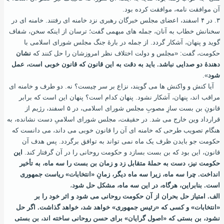
آن موافقت نامه، موافقت کرده بود.
۳. در ۴ اسفند، اعضای مجلس خبرگان رهبری نزد خامنه ‌ای رفتند. خامنه ‌ای در
سخنانش خطاب به آنان، جمله‌ های مبهمی گفت؛ ترسان از اینکه سخن، شفاف
گوید و پنهان، آشکار گردد. از جمله در بارۀ جنگ مجلس شورای اسلامی با
حکومت، گفت: «مجلس و دولت اختلاف ‌نظر امروزشان را حل کنند که
نشان
‌دهندۀ دو صدایی نباشد. باید به دقت به این قانون که قانون خوبی است، عمل
شود
».
آیا کنش و واکنش ها می‌ گویند، نزاع بر سر چیست؟ نه. دو طرف و خامنه ‌ای
مراقب اند، پنهان، آشکار نشود. پنهان کدام است؟ پنهان این ‌است که برابر
قانونِ بن ‌بست سازِ مصوبِ مجلس شورای اسلامی، در ۵ اسفند، رژیم از
قرارداد وین خارج می ‌شد. در حقیقت، مجلس شورای اسلامیِ دست نشانده، به
هنگام تصویب طرحی که خامنه ‌ای آن را قانون خوبی می‌ داند، می ‌دانست که
حکومت جو بایدن ظرف یک ماه نمی ‌تواند به توافق برگردد. پس هدف آن
قانون، این بود که بن‌ بست بسازد و حکومت روحانی را در آن گرفتار کند.
این
حکومت نیز، دست به حملۀ متقابل زد و زمان بن ‌بست را سه ماه، به تأخیر
انداخت. چرا سه ماه، زیرا سه ماه دیگر، زمانِ «انتخابات» ریاست جمهوری
است. بنابراین، هرگاه، در این سه ماه، مشکل حل شود
،
الف. امتیاز حل بحران از آن حکومت روحانی می ‌شود و اثر خود را بر
«انتخابات» و کسی که «رئیس جمهوری» خواهد ‌شد، خواهد گذاشت. اگر حل
نشود، بن‌ بستی که «اصول‌ گرایان» برای حسن روحانی ساخته ‌اند، بن‌ بستی