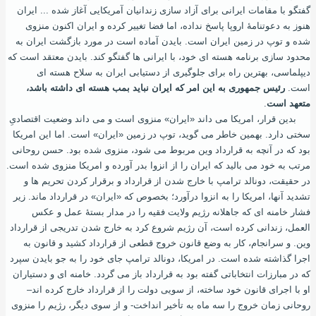
گفتگو با مقامات ایرانی برای آزاد سازی زندانیان آمریکایی آغاز شده ... ایران
هنوز به دعوتنامۀ اروپا پاسخ نداده، اما فضا تغییر کرده و ایران اکنون منزوی
شده و توپ در زمین ایران است. بایدن آماده است در مورد بازگشت ایران به
محدود سازی برنامه هسته ‌ای خود، با ایرانی ‌ها گفتگو کند. بایدن معتقد است که
دیپلماسی، بهترین راه برای جلوگیری از دستیابی ایران به سلاح هسته ‌ای
است.
رئیس جمهوری به این امر که ایران نباید بمب هسته ‌ای داشته باشد،
متعهد است
.
بدین ‌قرار، امریکا می ‌داند «ایران» منزوی است و می‌ داند وضعیت اقتصادیِ
سختی دارد. بهمین خاطر می ‌گوید، توپ در زمین «ایران» است. اما این امریکا
بود که در آنچه به قرارداد وین مربوط می‌ شود، منزوی شده بود. حسن روحانی
مرتب به خود می‌ بالید که ایران را از انزوا بدر آورده و امریکا منزوی شده ‌است.
در حقیقت، دونالد ترامپ با خارج شدن از قرارداد و برقرار کردن تحریم ها و
تشدید آنها، امریکا را به انزوا درآورد؛ بخصوص که «ایران» در قرارداد ماند. زیر
فشار خامنه‌ ای که جاهلانه رژیم ولایت فقیه را در مدار بستۀ عمل و عکس
‌العمل، زندانی کرده ‌است، آن رژیم شروع کرد به خارج شدن تدریجی از قرارداد
وین. و سرانجام، کار به وضع قانون خروج قطعی از قرارداد کشید و قانون به
اجرا گذاشته شده است. در امریکا، دونالد ترامپ جای خود را به جو بایدن سپرد
که در مبارزات انتخاباتی گفته بود به قرارداد باز می‌ گردد. خامنه‌ ای و دستیاران
او با اجرای قانون خود ساخته، از سویی دولت را از قرارداد خارج کرده اند–
روحانی زمان خروج را سه ماه به تأخیر انداخت- و از سوی دیگر، رژیم را منزوی