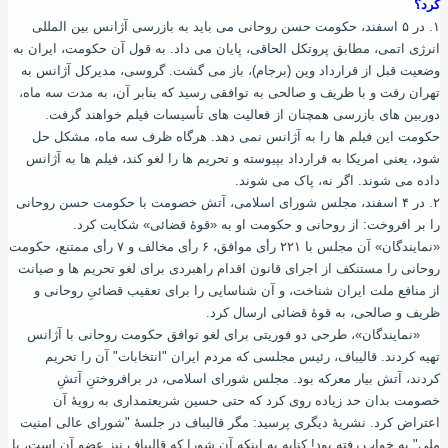
کرد؟
۱. در ۵ اسفند، حکومت حسن روحانی می‌ باید به بازرسی آژانس بین ‌المللی
انرژی اتمی، مطابق پروتکل الحاقی، پایان می‌ داد. به قول آن حکومت، ایران به
وضعیت قبل از قرارداد وین (برجام)، باز می‌ گشت. گروسی، مدیرکل آژانس به
تهران رفت و با ظریف و صالحی به توافقی رسید که بنابر آن، به مدت سه ماه،
دوربین ‌های بازرسی همچنان از فعالیت های تأسیسات فیلم خواهند گرفت.
حکومت این فیلم ها را به آژانس نمی ‌دهد. هرگاه ظرف سه ماه، مشکل حل
شود، یعنی امریکا به قرارداد بپیوسته و تحریم ‌ها را لغو کند، فیلم ها به آژانس
داده می ‌شوند. اگر نه، پاک می ‌شوند.
۲. در ۴ اسفند، مجلس شورای اسلامی، آتش خصومت با حکومت حسن روحانی
را بر افروخت: از روحانی و حکومت او به «قوۀ قضائی» شکایت کرد.
«نمایندگان» آن مجلس با ۲۲۱ رأی موافق، ۶ رأی مخالف و ۷ رأی ممتنع، حکومت
روحانی را مستنکف از اجرای قانون اقدام راهبردی برای لغو تحریم ‌ها و صیانت
از منافع ملت ایران شناخت، و آن شناسایی را برای تعقیب قضائیِ روحانی و
ظریف و صالحی، به قوۀ قضائی ارسال کرد.
«نمایندگان»، طرحی دو فوریتی برای لغو توافق حکومت روحانی با آژانس
تهیه کردند. قالیباف، رئیس مجلسی که مردم ایران "انتخابات" آن را تحریم
کردند، آتش بیار معرکه بود. مجلس شورای اسلامی، در برافروختنِ آتشِ
خصومت بدان حد زیاده روی کرد که حتی حسین شریعتمداری به رویۀ آن
اعتراض کرد. نشریۀ دیگری پرسید: مگر قالیباف در جلسۀ "شورای عالی امنیت
ملی" به خواب رفته بود! کنایه به اینکه آن شورا که قالیباف نیز عضو آن است، با