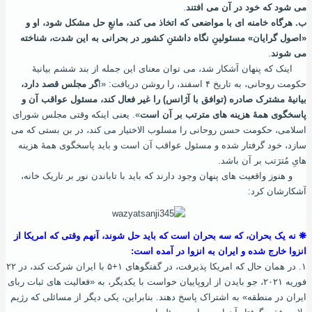
می ‌شود که خود در آن می ‌افتند
.
ب. هرگاه خامنه‌ ای با مواضعی که اتخاذ می‌ کند، مانعِ حل مشکل شود، او و
«اصول‌ گرایان» مسئولینِ نگاه‌ داشتنِ کشور در بحرانی به این شدت، شناخته
می شوند
.
اینک که پنهان آشکار شد، می‌ توان معنای این جمله از بند ششم بیانیۀ
حکومت روحانی، به تاریخ ۴ اسفند، را روشن دریافت: «ا
گر مجلس قصد دارد،
بیانیۀ مشترک صادره (توافق با آژانس) را غیر فعال کند، مسئول عواقب آن و
پاسخگوی همۀ هزینه‌ های مترتب بر آن است
». یعنی اینکه وقتی مجلس شورای
اسلامی، حکومت حسن روحانی را مسلوب ‌الاختیار می ‌کند، در بن ‌بستی که می
‌سازد، خود گرفتار شده و مسئول عواقب آن است و باید پاسخگوی همۀ هزینه‌
هایِ مُترَتب بر آن باشد.
و هنوز واقعیت های پنهان وجود دارند که باید با تاباندن نور بر تاریک خانه،
آشکارشان کرد:
❋ نه یک بحران، که سه بحران است که باید حل شوند، آنهم وقتی که امریکا از
انزوا خارج شده و ایران به انزوا در آمده‌ است:
۱. در همان حال که امریکا پذیرفت، در گفتگوهای ۱+۵ با ایران شرکت کند، در ۲۲
فوریه ۲۰۲۱، جو بایدن از اروپاییان خواست با یکدیگر، به «فعالیت‌ های ثبات ربای
ایران در منطقه» به اشتراک پاسخ دهند. بنابراین، یکی دیگر از مسائلی که رژیم