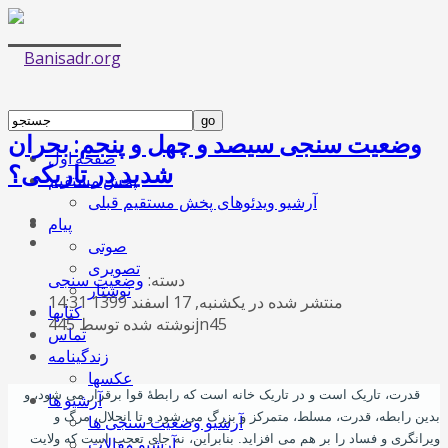
وضعیت سنجی سیصد و چهل و پنجم: بحران
صفحه اول
شدید در تاریکی؟
پخش مستقیم
آرشیو ویدئوهای پخش مستقیم قبلی
پیام
صوتی
تصویری
دسته:
وضعیت سنجی
نوشتار
منتشر شده در یکشنبه, 17 اسفند 1399 14:31
کتابها
نوشته شده توسط 445jn45
تماس
زندگینامه
عکسها
قدرت، تاریک است و در تاریک خانه است که رابطۀ قوا برقرار می‌ شود، و
آرشیو ها
بدین رابطه، قدرت، مسلط، متمرکز و بزرگ می ‌شود و تا انحلال، مرگ و
آرشیو وضعیت سنجی ها
ویرانگری و فساد را بر هم می ‌‌افزاید. بنابراین، نه جای تعجب است که ولایت
آرشیو مقالات