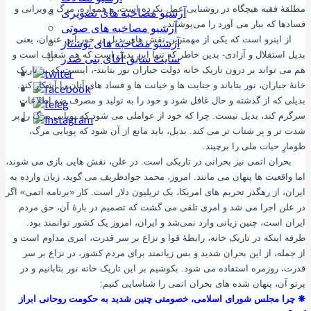
مطلقۀ فقیه هیچگاه‌ در روشنایی عمل نکرده ‌است، و همواره، مرگ و ویرانی و
آرشیو مصاخبه های تصویری
فسادها که ببار می ‌آورد را می‌پوشاند.
آرشیو مصاخبه های صوتی
از اینرو است که یکی از مهمترین‌ نقش های بدیل در خور این عنوان، یعنی
آرشیو مصاخبه های نوشتار
بدیل استقلال و آزادی- بدین‌ خاطر که تنها این بدیل است که هم شفاف است و
سایت سابق آقای بنی صدر
هم می ‌تواند بر درون تاریک خانه دولت جباران نور بتابند-، اینست که بر تاریک
خانۀ جباران، نور بتاباند و جنایت‌ ها و خیانت ها و فساد های آنان را آشکار کند.
بدیلی که از گذشته و حال غافل شود و خود را به تولید و مصرف ضد اطلاعات
سرگرم کند، بدیل نیست. چرا که خود از عواملی می‌ شود که پویایی مرگ را پر
شدت ‌تر و پر شتاب‌ تر می‌ کند. بدیل، باید مانع از آن شود که پویایی مرگ،
طومارِ حیات ملی را برچیند.
بحران اتمی نیز بحرانی در تاریکی است. در علن، نقش‌ هایی بازی می ‌شوند،
اما واقعیت ها پنهان می ‌مانند. امروز، محمد جوادظریف می ‌گوید، زیان وارده به
ایران، از رهگذر تحریم های امریکا، یک تریلیون دلار است. کار «برنامه اتمی» اگر
در علن اجرا می‌ شد و امری تلقی می‌ گشت که تصمیم در بارۀ آن، حق مردم
ایران است، چنین زیانی وارد نمی‌شد و ایران، امروز یک کشور توانمند بود.
طرفه اینکه در تاریک خانه، رابطۀ قوا و نزاع بر سر قدرت، امری مداوم است و
از جمله، از این بحران شدید و بس زیانمند برای مردم کشور، در نزاع بر سر
قدرت، روزمره استفاده می‌ شود. بکوشیم بر این تاریک خانه نور بتابانیم و در
پرتو آن، پنهان شده‌ های بحران اتمی را شناسایی کنیم:
❋ چرا مجلس شورای اسلامی، خصومتی چنین شدید به حکومت روحانی ابراز