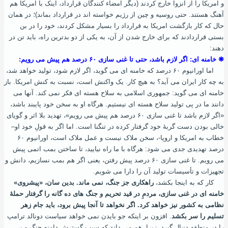
و امریکا را از انزوا خارج کردند (دیگر امضاء‌ کنندگان قرارداد، اینک با امریکا هم
‌آهنگ هستند. حتی روسیه و چین از رژیم خواسته ‌اند در قرارداد بماند)؛ در همان‌
حال که کار بازگشت امریکا به قرارداد را بسیار مشکل کردند، خود را در بن
‌بستی قراردادند که برای خارج شدن از آن، به یکی از دو بدترین راه، باید تن در
دهند:
❋ خامنه ‌ای: اگر لازم باشد، حتی تا غنی سازی ۶۰ درصد هم پیش می ‌رویم:
اما اورانیوم ۶۰ درصد که خامنه‌ ای می ‌گوید، اگر لازم شود، تولید خواهد شد،
به چه کار ایران می ‌آید؟ به هیچ کار. یک واکنش است، نسبت به کنش امریکا. باز
خامنه‌ ای می‌ گوید: جمهوری اسلامی به سلاح هسته ‌ای فکر نمی‌ کند. آنها می
‌دانند ما در پی تولید سلاح هسته‌ ای نیستیم. هرگاه او به سخن خود پایبند باشد،
«اگر لازم باشد تا غنی سازی ۶۰ درصد هم پیش می ‌رویم»، تهدید بلا اثر و گویای
خالی بودن دست گربۀ خود گرفتار‌ کرده در تنگنا است. اما اگر به قولِ خود او–
خطاب به امریکا و اروپا-، سخن ملاک نیست و عمل ملاک است، اورانیوم ۶۰
درصد تهدیدی جدی می‌ شود: هرگاه با ما راه نیایید، تا ساختن بمب اتمی پیش
می ‌رویم. تا غنی سازی ۶۰ درصد پیش رفتن، یعنی اگر هم بمب نسازیم، دانش و
تجهیزات و تأسیسات تولید آن را دارا می‌ شویم.
کار که به اینجا‌ بکشد،
راهکاری جز جنگ، نمی ‌ماند. بدین ‌سان، «پیشروی»
خامنه ‌ای در غنی سازی، مردمِ در قید تحریم و جنگ های ده ‌گانه را گرفتار حملۀ
نظامی به کشور نیز خواهد کرد. اگر نخواهد تا آنجا پیش برود، باید جام زهر
تسلیم را سر بکشد
. افزون بر اینکه‌ جو بایدن نمی‌ خواهد سیاست دونالد ترامپ
را در منطقه دنبال گیرد. زیرا، هم می‌ داند که سبب گسترش دامنه جنگ و بی