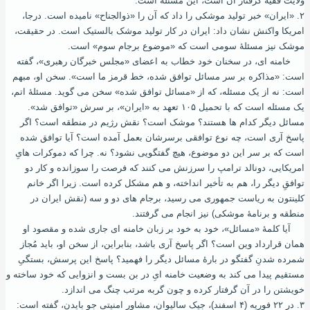
ولایت فقیه گرفتار آن است، این مسئله است.
۲. «ایران» خبر تولید موشکی را داد که آن را «ذوالجناح» نامیده‌ است. درجا،
امریکا واکنش نشان‌ داد: ایران در کار تولید موشک بالستیک است. در حقیقت،
موشک نیز مسئلۀ سومی است که «موضوع برجام سوم» است.
خامنه ای، در سخنان خود خطاب به اعضای «مجلس خبرگان رهبری»، گفته
‌است: «مذاکره بر سر مسائل توافق شده، خط قرمز ما است». سخن او، مبهم
است: نه از یک مسئله، که از «مسائل توافق شده» سخن می‌ گوید. مسئلۀ اتم،
یک مسئله است که با تحمیل ۱۰۵ تعهد به «ایران»، بر سرش «توافق شد».
مسائل دیگر کدام ها هستند؟ موشک است؟ نقش رژیم در منطقه است؟ اگر
پاسخ آری است، چه نوع توافقی برسرشان بعمل آمده است؟ آیا توافق شده
است که بر سر این دو موضوع، هیچ گفتگویی نشود؟ نه. چرا که دموکرات هایِ
امریکایی، دونالد ترامپ را سرزنش می‌ کنند که فرصت را سوزانده و کار دو
توافقِ دیگر را، هم به تأخیر انداخته، و هم مشکل کرده‌ است. زیرا اگر خانم
کلینتون به ریاست جمهوری می ‌رسید، برجام‌ های دو و سه (نقش ایران در
منطقه و برنامۀ موشکی) نیز انجام می ‌گرفتند.
آیا کلمۀ «مسائل»، خود به خود بر زبان خامنه‌ ای جاری شده و مقصود او
همان قرارداد وین ‌است؟ اگر پاسخ آری باشد، بنابراین، از سخن او، باید مُجاز
شمرده شدنِ گفتگو در بارۀ مسائل دیگر را فهمید؟ پاسخ این پرسش، بستگیِ
مستقیم پیدا می‌ کند به وضعیت خامنه ‌ایِ در بن‌ بست و انزوایی که خود ساخته و
خویشتن را در آن گرفتار کرده و چون گربه مرتب چنگ می ‌اندازد.
۳. در ۲۲ فوریه (۴ اسفند)، جیک سالیوان، مشاور امنیتی جو بایدن، گفته است: