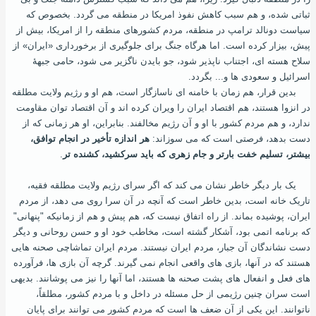
‌ثباتی شده، و هم سبب کاهش نفوذ امریکا در منطقه می‌‌ گردد. بخصوص که
سیاست دونالد ترامپ در منطقه، مردم کشورهای منطقه را از امریکا، بیش از
پیش، بیزار کرده ‌است. اما هرگاه جنگ برای جلوگیری از برخورداری «ایران» از
سلاح هسته ‌ای، اجتناب ناپذیر شود، جو بایدن ناگزیر می ‌شود، حامی جبهۀ
اسرائیل و سعودی ها و... بگردد.
بدین‌ قرار، هم زمان با خامنه ‌ای ناسازگار است، هم او و رژیم ولایت مطلقه
در انزوا هستند، هم اقتصاد ایران را ویران کرده‌ اند و آن اقتصاد توان مقاومت
ندارد، و هم مردم کشور با او و آن رژیم مخالفند. بنابراین، او هر زمانی که از
دست بدهد، فرصتی است که می‌ سوزاند:
هر اندازه تأخیر در انجام توافق،
بیشتر، تسلیم خفت بارتر و جام زهری که باید سرکشید، کشنده ‌تر
.
یک بار دیگر خاطر نشان می ‌کند که اگر سرای رژیم ولایت مطلقه فقیه،
تاریک خانه است، بدین‌ خاطر است که آنچه در آن سرا روی می ‌دهد، از مردم
ایران، پوشیده بماند. از راه اتفاق نیست که، هم پیش و هم از زمانیکه "پنهانی"
که برنامه اتمی بود، آشکار گشته است، مخاطب خود او و حسن روحانی و دیگر
دست نشاندگان آن جبار، مردم ایران نیستند. مردم ایران تماشاچی صحنه‌ هایی
هستند که در آنها، بازی های واقعی انجام نمی ‌گیرند. گرچه آن بازی ها، فرآورده‌
های فعل و انفعال های پشت صحنه ‌ها هستند، اما آنها را نیز می‌ پوشانند. بدیهی
است سران چنین رژیمی از حل مسئله در داخل و با مردم کشور، مطلقاً،
ناتوانند. این یکی از آن ضعف ها است که مردم کشور می ‌توانند برای پایان