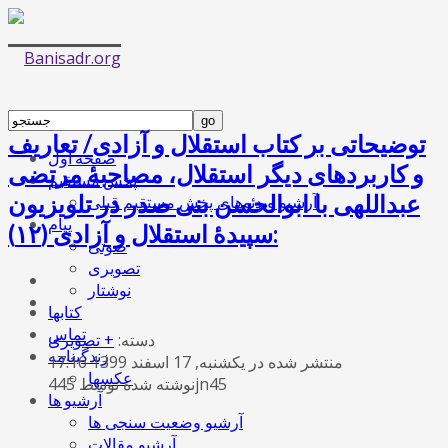
توضیحاتی بر کتاب استقلال و آزادی/ تعاریف
صفحه اول
و کاربردهای دیگر استقلال، مصاحبۀ مرتضی
پخش مستقیم
عبداللهی با ابوالحسن بنی صدر در تلویزیون
آرشیو ویدئوهای پخش مستقیم قبلی
پیام
سپیدۀ استقلال و آزادی (١٢):
صوتی
تصویری
نوشتار
کتابها
تماس
دسته:
+ تصویری
زندگینامه
منتشر شده در یکشنبه, 17 اسفند 1399 17:16
عکسها
نوشته شده توسط 445jn45
آرشیو ها
آرشیو وضعیت سنجی ها
آرشیو مقالات