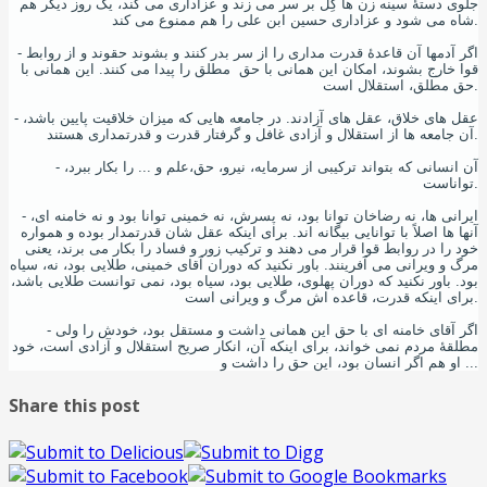
جلوی دستۀ سینه زن ها گِل بر سر می زند و عزاداری می کند، یک روز دیگر هم
شاه می شود و عزاداری حسین ابن علی را هم ممنوع می کند.
- اگر آدمها آن قاعدۀ قدرت مداری را از سر بدر کنند و بشوند حقوند و از روابط
قوا خارج بشوند، امکان این همانی با حق مطلق را پیدا می کنند. این همانی با
حق مطلق، استقلال است.
- عقل های خلاق، عقل های آزادند. در جامعه هایی که میزان خلاقیت پایین باشد،
آن جامعه ها از استقلال و آزادی غافل و گرفتار قدرت و قدرتمداری هستند.
- آن انسانی که بتواند ترکیبی از سرمایه، نیرو، حق،علم و ... را بکار ببرد،
تواناست.
- ایرانی ها، نه رضاخان توانا بود، نه پسرش، نه خمینی توانا بود و نه خامنه ای،
آنها ها اصلاً با توانایی بیگانه اند. برای اینکه عقل شان قدرتمدار بوده و همواره
خود را در روابط قوا قرار می دهند و ترکیب زور و فساد را بکار می برند، یعنی
مرگ و ویرانی می آفرینند. باور نکنید که دوران آقای خمینی، طلایی بود، نه، سیاه
بود. باور نکنید که دوران پهلوی، طلایی بود، سیاه بود، نمی توانست طلایی باشد،
برای اینکه قدرت، قاعده اش مرگ و ویرانی است.
- اگر آقای خامنه ای با حق این همانی داشت و مستقل بود، خودش را ولی
مطلقۀ مردم نمی خواند، برای اینکه آن، انکار صریح استقلال و آزادی است، خود
او هم اگر انسان بود، این حق را داشت و ...
Share this post