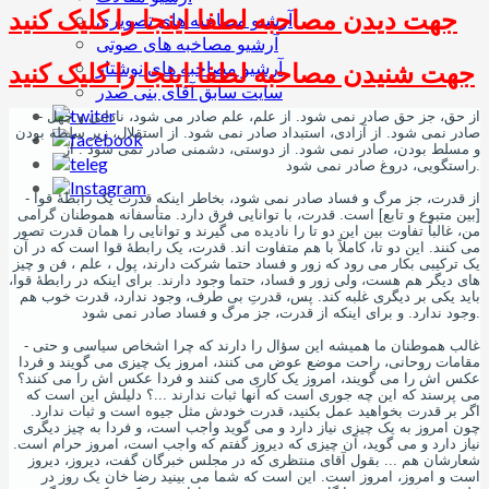
جهت دیدن مصاحبه لطفا اینجا را کلیک کنید
آرشیو مصاخبه های تصویری
آرشیو مصاخبه های صوتی
جهت شنیدن مصاحبه لطفا اینجا را کلیک کنید
آرشیو مصاخبه های نوشتار
سایت سابق آقای بنی صدر
- از حق، جز حق صادر نمی شود. از علم، علم صادر می شود، نادانی و جهل
صادر نمی شود. از آزادی، استبداد صادر نمی شود. از استقلال، زیر سلطه بودن
و مسلط بودن، صادر نمی شود. از دوستی، دشمنی صادر نمی شود . از
راستگویی، دروغ صادر نمی شود.
- از قدرت، جز مرگ و فساد صادر نمی شود، بخاطر اینکه قدرت یک رابطۀ قوا
[بین متبوع و تابع] است. قدرت، با توانایی فرق دارد. متأسفانه هموطنان گرامی
من، غالباً تفاوت بین این دو تا را نادیده می گیرند و توانایی را همان قدرت تصور
می کنند. این دو تا، کاملاً با هم متفاوت اند. قدرت، یک رابطۀ قوا است که در آن
یک ترکیبی بکار می رود که زور و فساد حتما شرکت دارند، پول ، علم ، فن و چیز
های دیگر هم هست، ولی زور و فساد، حتما وجود دارند. برای اینکه در رابطۀ قوا،
باید یکی بر دیگری غلبه کند. پس، قدرتِ بی طرف، وجود ندارد، قدرت خوب هم
وجود ندارد. و برای اینکه از قدرت، جز مرگ و فساد صادر نمی شود.
- غالب هموطنان ما همیشه این سؤال را دارند که چرا اشخاص سیاسی و حتی
مقامات روحانی، راحت موضع عوض می کنند، امروز یک چیزی می گویند و فردا
عکس اش را می گویند، امروز یک کاری می کنند و فردا عکس اش را می کنند؟
می پرسند که این چه جوری است که آنها ثبات ندارند ...؟ دلیلش این است که
اگر بر قدرت بخواهید عمل بکنید، قدرت خودش مثل جیوه است و ثبات ندارد.
چون امروز به یک چیزی نیاز دارد و می گوید واجب است، و فردا به چیز دیگری
نیاز دارد و می گوید، آن چیزی که دیروز گفتم که واجب است، امروز حرام است.
شعارشان هم ... بقول آقای منتظری که در مجلس خبرگان گفت، دیروز، دیروز
است و امروز، امروز است. این است که شما می بینید رضا خان یک روز در