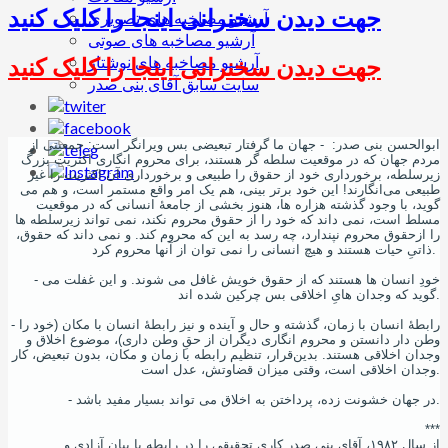
جهت دیدن سخنرانی اینجا را کلیک کنید
آرشیو مصاخبه های تصویری
آرشیو مصاخبه های صوتی
جهت دیدن سخنرانی اینجا را کلیک کنید
آرشیو مصاخبه های نوشتار
سایت سابق آقای بنی صدر
ابوالحسن بنی صدر: - جهان ما گرفتار تبعیضی بس ویرانگر‌ است: جمعیتی از
مردم جهان که در موقعیت سلطه ‌گر هستند، برای محروم انگاری اکثریت بزرگ
زیرسلطه، برخورداری خود از حقوق را طبیعی و برخورداری آن اکثریت را غیر
طبیعی می‌انگارند! این خود برتر بینی، هم یک امر واقع مستمر است، و هم می
‌گوید، با وجود گذشته هزاره‌ ها، هنوز بخشی از جامعۀ انسانی که در موقعیت
مسلط است، نمی ‌داند که خود را از حقوق محروم نکند، نمی ‌تواند زیرسلطه ‌ها
را ازحقوق محروم نپندارد، چه رسد به این که محروم کند. و نمی ‌داند که حقوق،
ذاتیِ حیات هستند و هیچ انسانی را نمی ‌توان از آنها محروم کرد.
- خودِ انسان ها هستند که از حقوق خویش غافل می ‌شوند. و این غفلت می
‌گوید که وجدان هایِ اخلاقی بس چرکین شده‌ اند.
- رابطۀ انسان با زمان، گذشته و حال و آینده و نیز رابطۀ انسان با مکان (خود را
وطن‌ دار دانستن و محروم انگاری دیگران از حقِ وطن ‌داری)، موضوع اخلاق و
وجدان اخلاقی هستند. بدین‌قرار، تنظیم رابطه با زمان و مکان، بدون تبعیض، کار
وجدان اخلاقی است، وقتی میزان قضاوتش، عدل است.
- در جهان خشونت زده، پرداختن به اخلاق می ‌تواند بسیار مفید باشد.
***
از سال ۱۹۸۲، آقای بنی صدر کاری تحقیقی را در رابطه با بیان آزادی و