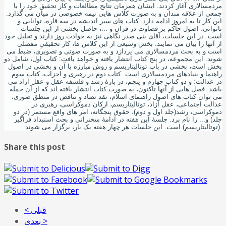
مردمسالاری آغاز کردند. ایشان همزمان نتایج مطالعات و کار تحقیق خود را با
جمعی از علاقه مندان و به صورت کلاس هایی نیمه خصوصی در میان می گذارد.
این کار تا به امروز ادامه دارد. کتاب های سیر اندیشه در سه قاره، توانایی و
ناتوانی، اصول حاکم بر قضاوت در قرآن و ...، حاصل بخشی از این جلسات
است. در این جلسات، آقای بنی صدر نگاهی نیز به حوادث روز دارند و تحلیل خود
از آنها را بیان می نمایند. بخش وسیعی از این کلاس ها، کار تحقیقیِ مفصلی
است و به بحث مردمسالاری می پردازد و به صورت صوتی و تصویری، ضبط می
شوند. این مجموعه، در پنج کتاب انتشار یافته و خواهد یافت: کتاب اول، شامل دو
بخش است، بخشی در باب توتالیتاریسم و روش مبارزه با آن و بخشی در اصول
راهنما و بنیادهای مردمسالاری است. کتاب دوم در رهبری و احزاب، کتاب سوم
در عدالت؛ و دو کتاب چهارم و پنجم، در بارۀ رشد و فلسفه عقل و عقل آزاد می
باشد. فصل هایی از آنها تاکنون، به صورت کتاب انتشار یافته اند که از آن جمله
می توان کتاب های اصول راهنمای اسلام، نقد تضاد و تناقض در منطق صوری،
عدالت اجتماعی، عقل آزاد، توتالیتاریسم، ارکان دموکراسی، رهبری در
دموکراسی، رشد(جلد اول و دوم)، حقوق پنجگانه، امر های واقع مستمر (در دو
جلد) و... را نام برد. جلسۀ این هفته در ادامۀ سخنرانی و بحث استبداد فراگیر
(توتالیتاریسم) است. این جلسات هر چهار هفته یک بار، برگزار می شوند.
Share this post
< قبلی
بعدی >