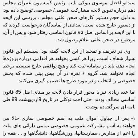
سیدابوالفضل موسوی بیوکی نایب رئیس کمیسیون عمران مجلس
دهم درباره تدوین لایحه مشارکت عمومی/ خصوصی توضیح داده بود:
به دلیل حجم دستور کارهای صحن علنی مجلس، بررسی این لایحه
از دستور خارج شده است، تعدادی از نمایندگان درخواست کردند که
با این لایحه بر اساس اصل
۸۵
قانون اساسی رفتار شود و پس از آن،
موضوع در صحن علنی اعلام وصول شد.
وی در تعریف و تمجید از این لایحه گفته بود: سیستم این قانون
بسیار شفاف است، زیرا هر کسی بخواهد هر اقدامی درباره پروژه‌ها
انجام دهد، باید در سامانه ثبت کند و هیچ توافقی خارج سیستم برخط
انجام نخواهد شد. گروه
۶
نفره در آن پیش بینی شده که بخش
خصوصی را انتخاب و در مورد طرح ها تصمیم گیری می‌کنند.
اما عده زیادی نیز با محور قرار دادن لایحه بر مبنای اصل 85 قانون
اساسی مخالف بودند. حتی احمد توکلی در تاریخ 9اردیبهشت 99 طی
نامه ای سرگشاده نوشت :
۱- پس از چپاول اموال ملت به اسم خصوصی سازی حالا می
خواهند به اسم مشارکت عمومی-خصوصی تمامی دارائی های ملت
را اعم از مدارس، بیمارستانها، ورزشگاهها، دانشگاهها و … همه را