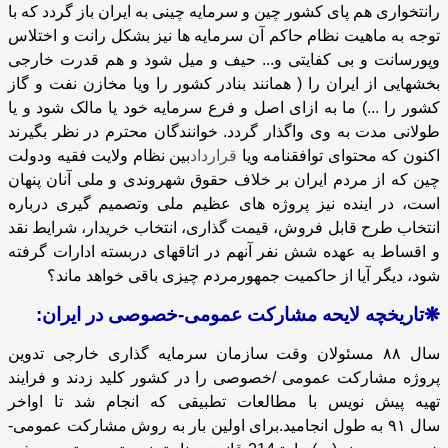
رانتخواری هم پای کشور چین و سرمایه چینی به ایران باز گردد که با
توجه به ماهیت نظام حاکم آن سرمایه ها نیز بشکل رانت و اختلاس
وپورسانت و بی کفایتی و... حیف و میل شود و هم قدرت خارجی
بخشهایی از ایران را ( همانند بنادر کشور را ویا مخازن نفت و گاز
کشور را ...) ما به ازای اصل و فرع سرمایه خود یا مالک شود و یا
طولانی مدت به وی واگذار گردد. خوانندگان محترم در نظر بگیرند
اکنون که محتوای توافقنامه ویا
قرارداد
بین نظام ولایت فقیه ودولت
چین که از مردم ایران بر خلاف حقوق شهروندی و ملی آنان پنهان
است، در اینده نیز پروژه های عظیم ملی و
تصمیم گیری درباره
انتخاب طرح قابل فروش، قیمت گذاری، انتخاب خریدار، شرایط نقد
و اقساط به عهده شش نفر آنهم در اتاقهای دربسته ادارات گرفته
شود، دیگر آیا از حاکمیت جمهورمردم چیزی باقی خواهد ماند؟
❋
تاریخچه لایحه مشارکت عمومی-خصوصی در ایران:
سال
۸۸
مسئولان وقت سازمان سرمایه گذاری خارجی تدوین
پروژه مشارکت عمومی /خصوصی را در کشور کلید زدند و فرایند
تهیه پیش نویس با مطالعات تطبیقی که انجام شد تا اواخر
سال
۹۱
به طول انجامید.
برای اولین بار به روش مشارکت عمومی-