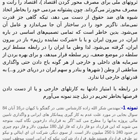
ثروتهای ملی برای مصرف محور کردن اقتصاد )، اقتصاد را رانت و
مصرف محورتر می‌گرداند. چون پشتوانه مردمی خود را بخاطر اتخاذ
شیوه های ضد حقوق از دست می دهد، تیکه گاهی جز قدرت
نمی‌ماند. ناگزیر خود را در ساختار آن جا می‌اندازد و عامل آن
می‌شود. بدین خاطر است که تمامی تصمیم‌های اساسی در باره
ایران، در بیرون ایران و یا با «شرکت نماینده رژیم» باز در بیرون
ایران، گرفته می‌شود. لذا وطن ما ایران را در رابطه مسلط /زیر
سلطه در موضع ضعف، زیر سلطه قرار میدهد، و برای بهره بردن از
سرمایه های داخلی و خارجی از هر گونه باج دادن حتی واگذاری
مناطقی از وطن ( شهرها و بنادر و سهم ایران در دریای خزر و...) به
قدرتهای خارجی ابا ندارد.
در رابطه با امتیاز دادنها به کارتلهای خارجی و یا از دست دادن
فرصتها بخاطر تحریم در ذیل چند نمونه می‌آورم
نمونه 1-
:مهندس شکر الله زاده کارشناس نفتی در گفتگو با کیهان در16 آبان 84
سوال بجایی در مورد علت عدم به کار گیری پیمانکار های ایرانی و واگذاری تامین
مالی پروژه بدانها را مطرح می کند:"اگر به قرارداد دارخوين نگاه كنيد، متوجه
مي شويد كه اين قرارداد دو فاز دارد كه فاز اول 180 ميليون دلار و فاز دوم چيزي
در حدود 240 تا 250 ميليون دلار است. از سوي ديگر، شركت ان اي ايتالي و نيكو
نيز طرف قرارداد هستند.طبق قرارداد شركت نيكو كه ايراني است موظف است