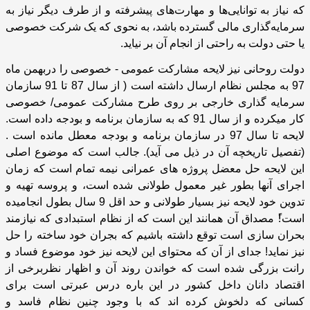
که نیاز به توانایی‌ها و مهارت‌های پیشرفته و از طرف دیگر نیاز به
سرمایه‌گذاری مالی گسترده باشد، به نحوی که یک شرکت خصوصی
یا حتی دولت به راحتی از انجام آن بر نیاید.
دولت روحانی نیز لایحه مشارکت عمومی - خصوصی را دربهمن ماه
97 به مجلس نظام ارسال داشته است ( از سال 87 تا 91
سازمان
سرمایه گذاری خارجی بر روی طرح مشارکت عمومی/ خصوصی
کار میکرده و از سال 91 که به سازمان برنامه و بودجه داده است.
لایحه تا سال 97 در سازمان برنامه و بودجه معطل مانده است .
(تفصیل تاریخچه آن در ذیل می آید). جالب است که موضوع اصلی
این لایحه حل معضل پروژه های عمرانی نیمه تمام است که زمان
اجرای آنها بطور غیر معمول طولانی شده است، و پروسه تهیه و
تدوین خود لایحه نیز بسیار طولانی و حد اقل 9 سال بطول انجامیده
است!ً مصداق آن همانند این است که از نظام استبدادی که نیازمند
بحران سازی است توقع داشته باشیم که بجران خود ساخته را حل
نیز نماید! جدای از آن که محتوای این لایحه نیز خود موضوع فساد و
رانت بزرگی شده است که خواندن روند آن و اظهار نظربرخی از
اقتصاد دانان داخل کشور در این باره درس عبرتی است برای
کسانی که دلخوش کرده اند که با وجود چنین نظام فاسد و