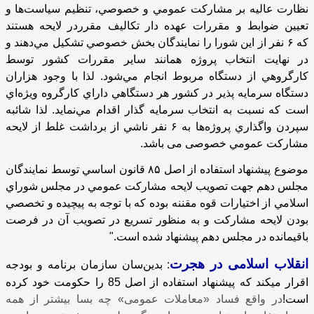
نظارت عاليه بر مشاركت عمومي و خصوصي، تنظيم سياست‌ها و
تعيين ضوابط و مقررات عهده دار تكاليف مقرردر لايحه هستند
كه
۶
نفر از اين شورا را نمايندگان بخش خصوصي تشكيل مي‌دهند و
در نهايت انتخاب پروژه همانند ساير مقررات كشور توسط
كارگروهي از دستگاه مربوط انجام مي‌شود. لذا با وجود هزاران
دستگاه سرمايه پذير در كشور هر دستگاهي داراي كارگروه ويژه‌اي
است كه نسبت به انتخاب سرمايه گذار اقدام مي‌نمايد. لذا شائبه
سپردن واگذاري پروژه‌ها به
۶
نفر ناشي از برداشت غلط از لايحه
مشاركت عمومي خصوصی می باشد.
موضوع پيشنهاد استفاده از اصل
۸۵
قانون اساسي توسط نمايندگان
مجلس دهم جهت تصويب لايحه مشاركت عمومي در مجلس شوراي
اسلامي از اختيارات قوه مقننه بوده كه با توجه به پيچيده و تخصصي
بودن لايحه مشاركت و به منظور تسريع در تصويب آن در فرصت
باقيمانده در مجلس دهم پيشنهاد شده است."
انقلاب اسلامی در هجرت
: بدین‌سان سازمان برنامه و بودجه
اقرار میکند که پیشنهاد استفاده از اصل 85 را حکومت خود کرده
است!
در واقع فساد «معاملات عمومی» چه بسا بیشتر از همه