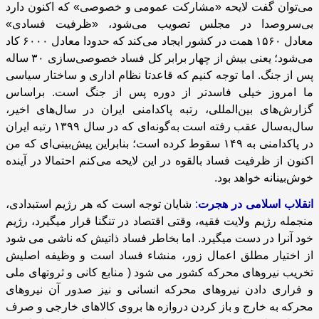
می‌توان گفت لایحه «مشارکت عمومی و خصوصی» که اکنون دارد
بی‌سروصدا در مجلس تصویب می‌شود، «ظرفیت فسادی»
معادل
۱۵۶۰
همت در کشور ایجاد می‌کند که حدودا معادل
۶۰۰۰
کاد
می‌شود؛ یعنی بیش از چهار برابر کل فساد خصوصی‌سازی
۳۰
ساله
پس از جنگ. اما توجه کنیم که قاعدتا نظام اداری و ساختار سیاسی
ما امروز خیلی فاسد‌تر از دوره پس از جنگ است. براساس
گزارش‌های بین‌المللی، رتبه پاکدامنی ایران در سال‌های اخیر،
سال‌به‌سال عقب رفته است به‌گونه‌ای که در سال
۱۳۹۹
رتبه ایران
در پاکدامنی به
۱۴۹
سقوط کرده است؛ بنابراین پیش‌بینی‌ای که من
اکنون از ظرفیت فساد بالقوه در این لایحه می‌کنم احتمالا در آینده
خوش‌بینانه خواهد بود.
انقلاب اسلامی در هجرت
:
شایان توجه است که هر رژیم استبدادی،
منجمله رژیم ولایت فقیه، وقتی اقتصاد در تنگنا قرار میگیرد، رژیم
خود آنرا در دست میگیرد. اما بخاطر فساد ذاتیش که ناشی می شود
از اختیار مطلق اعمال زور، منشاء فساد است و وظیفه اصلیش
تخریب نیروهای محرکه کشور می شود ( منابع کانی و ثروتهای ملی
و فراری دادن نیروهای محرکه انسانی و نیز صدور آن نیروهای
محرکه به خارج و باز کردن دروازه ها بروی کالاهای خارجی و صرف