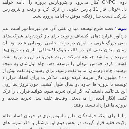
دوم
CNPCI
کنار می‌رود و پتروپارس پروژه را ادامه خواهد
داد.»توتال فاز 11 پارس جنوبی را ترک کرد و رفت و پتروپارس
شرکت دست ساز زنگنه موفق به ادامه پروژه نشد.
قصه طرح توسعه میدان نفتی آذر، هم عبرت‌آموز است، هم
نمونه 4-
دردآور .قراردادهای اکتشاف و تولید برای باز کردن پای شرکت‌های
نفتی بزرگ غربی به ایران در دولت خاتمی رونمایی شده بود. آن
زمان میدان نفتی آذر در قالب بلوک اکتشافی اناران به نروژی‌ها
سپرده و بنا شد چنانچه شرکت نورث هیدرو در این زمین‌ها نفت
کشف کرد، خودش میدان را توسعه دهد. چاه اول‌شان به نتیجه
نرسید، چاه دوم‌شان اما به نفت رسید. برای رسیدن به نفت بیش از
٢٠٠ میلیون دلار هزینه کرده بودند. مذاکرات برای انعقاد قرارداد
توسعه با نروژی‌ها حدود دو سال طول کشید. چون نروژی‌ها روی
این بند تاکید داشتند که اگر ایران تحریم شود، بتوانند قرارداد را ترک
کنند. انگار آینده را می‌دیدند. وقت‌ها تلف شد. تحریم شدیم و
نروژی‌ها قرارداد نبسته رفتند.
و اما برای اینکه خوانندگان بطور ملموس تری در جریان فساد نظام
ولایت فقیه قرار گیرند، در بخش دوم این نوشتار با ذکر نمونه های