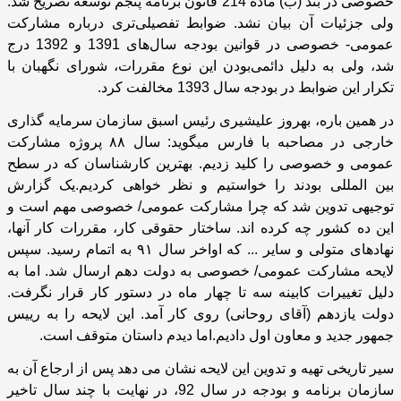
خصوصی در بند (ب) مادة 214 قانون برنامة پنجم توسعه تصریح شد.
ولی جزئیات آن بیان نشد. ضوابط تفصیلی‌تری درباره مشارکت
عمومی- خصوصی در قوانین بودجه سال‌های 1391 و 1392 درج
شد، ولی به دلیل دائمی‌بودن این نوع مقررات، شورای نگهبان با
تکرار این ضوابط در بودجه سال 1393 مخالفت کرد.
در همین باره، بهروز علیشیری رئیس اسبق سازمان سرمایه گذاری
خارجی در مصاحبه با فارس میگوید:‌ سال
۸۸
پروژه مشارکت
عمومی و خصوصی را کلید زدیم. بهترین کارشناسان که در سطح
بین المللی بودند را خواستیم و نظر خواهی کردیم.یک گزارش
توجیهی تدوین شد که چرا مشارکت عمومی/ خصوصی مهم است و
این ده کشور چه کرده اند. ساختار حقوقی کار، مقررات کار آنها،
نهادهای متولی و سایر ... که اواخر سال
۹۱
به اتمام رسید. سپس
لایحه مشارکت عمومی/ خصوصی به دولت دهم ارسال شد. اما به
دلیل تغییرات کابینه سه تا چهار ماه در دستور کار قرار نگرفت.
دولت یازدهم (آقای روحانی) روی کار آمد. این لایحه را به رییس
جمهور جدید و معاون اول دادیم.اما دیدم داستان متوقف است.
سیر تاریخی تهیه و تدوین این لایحه نشان می دهد پس از ارجاع آن به
سازمان برنامه و بودجه در سال 92، در نهایت با چند سال تاخیر