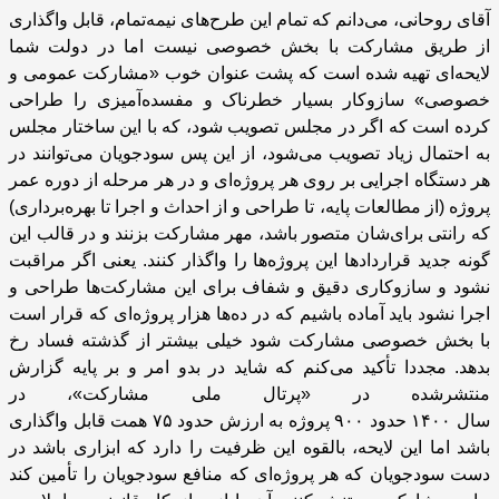
آقای روحانی، می‌‌دانم که تمام این طرح‌‌های نیمه‌تمام، قابل واگذاری
از طریق مشارکت با بخش خصوصی نیست اما در دولت شما
لایحه‌ای تهیه شده است که پشت عنوان خوب «مشارکت عمومی و
خصوصی» سازوکار بسیار خطرناک و مفسده‌آمیزی را طراحی
کرده است که اگر در مجلس تصویب شود، که با این ساختار مجلس
به احتمال زیاد تصویب می‌شود، از این پس سودجویان می‌توانند در
هر دستگاه اجرایی بر روی هر پروژه‌ای و در هر مرحله از دوره عمر
پروژه (از مطالعات پایه، تا طراحی و از احداث و اجرا تا بهره‌برداری)
که رانتی برای‌شان متصور باشد، مهر مشارکت بزنند و در قالب این
گونه جدید قراردادها این پروژه‌ها را واگذار کنند. یعنی اگر مراقبت
نشود و سازوکاری دقیق و شفاف برای این مشارکت‌ها طراحی و
اجرا نشود باید آماده باشیم که در ده‌ها هزار پروژه‌ای که قرار است
با بخش خصوصی مشارکت شود خیلی بیشتر از گذشته فساد رخ
بدهد. مجددا تأکید می‌کنم که شاید در بدو امر و بر پایه گزارش
منتشرشده در «پرتال ملی مشارکت»، در
سال
۱۴۰۰
حدود
۹۰۰
پروژه به ارزش حدود
۷۵
همت قابل واگذاری
باشد اما این لایحه، بالقوه این ظرفیت را دارد که ابزاری باشد در
دست سودجویان که هر پروژه‌ای که منافع سودجویان را تأمین ‌کند