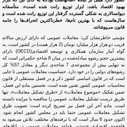
بهبود اقتصاد باشد، ابزار توزیع رانت شده‌ است». متأسفانه
دیوانسالاری به شکلی گسترده گرفتار این توزیع رانت شده‌ است و
سال‌هاست که با بهترین نام‌ها، خطرناکترین انحراف‌ها را جامه‌
قانون می‌پوشانند
.
مؤمنی خاطرنشان کرد: معاملات عمومی که دارای ارزش سالانهِ
قریب دو هزار هزار میلیارد تومان (2 هراز همت) در کشور است، به
گواه آمار سازمان همکاری و توسعه‌ِ اقتصادی(
OECD
) دارای
بیشترین حجم رشوه‌ِ مبادله‌شده در میان 8 شاخه‌ِ حکمرانی است که
به تنهایی بیش از مجموعه‌ی 7 شاخه‌ی دیگر و معادل 57% کل
رشوه‌‌های دولتی را در خود دارد. حساسیت معاملات عمومی تا جایی
است که در قانون اساسی کشور ذکر و در فصل مستقلی از قانون
محاسبات عمومی کشور تقنین شده‌ است. نخستین مادهِ این فصل،
ضمن تفکیک «موضوع معاملات» از «طرق تشکیل معاملات»، تنها
طریق درست تشکیل معاملات عمومی را مناقصه یا مزایده دانسته‌
است. مادهِ آخر این فصل نیز تصریح کرده‌ است: تصویب طرق
تشکیل معاملات عمومی حتما باید در مجلس کشور انجام شود.
اکنون حدود 6 سال است که با ترفندهای مختلف، تلاش می‌شود به
فاجعه‌ی اقتصادی «نوشتن قواعد معاملات عمومی در اتاق‌های