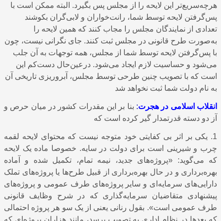
هرچه‌سریع‌تر این لایحه را از مجلس پس بگیرد. البته ممکن است با
پس‌گرفتن لایحه توسط شما، رانت‌خواران و لابی‌گران بکوشند
تعدادی از نمایندگان مجلس را مجاب کنند که همین لایحه را
به‌صورت طرح قانونی در مجلس ثبت کنند. جای نگرانی نیست، چون
با پس‌گرفتن لایحه توسط شما از مجلس، همه توجهات به آن جلب
می‌شود و حساسیت لازم ایجاد می‌شود. در‌عین‌حال دست‌کم این
است که با تصویب چنین طرحی توسط مجلس، آبروریزی تاریخی آن
به نام دولت شما ثبت نخواهد شد
انقلاب اسلامی در هجرت
:
بنا بر این مقدرات کشور در میان حرص و
آز دو دسته قدرتمدار گیر کرده است که
1
. یکی بر اثر بی کفایتی خود متوجه نیست که محتوای لایحه لقمه
چرب و شیرینی است برای دولت در سایه. خصوصا ماده یک لایحه
که می‌گوید: «پروژه‌های جدید، نیمه ‌تمام، تکمیل‌ شده و آماده
بهره‌برداری و در حال بهره‌برداری از قبیل طرح‌ها یا پروژه‌های تملک
دارایی‌های سرمایه‌ای و سایر پروژه‌های طرف عمومی و پروژه‌های
پیشنهادی متقاضیان سرمایه‌گذاری که در شرح وظایف قانونی
طرف عمومی است». بقول رنانی یعنی از یک سو هر پروژه احتمالی
که بعدها در نظام اداری به تصویب برسد، مانند هزاران پروژه‌‌ای که