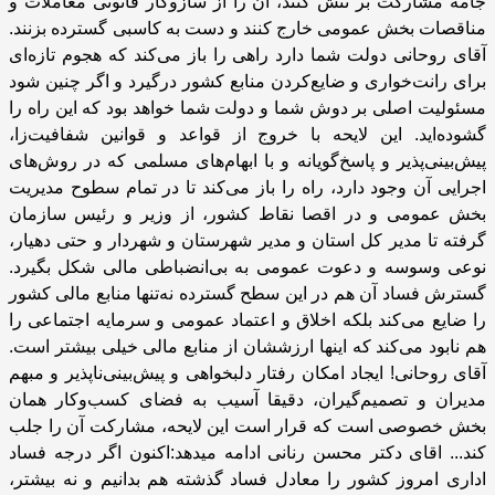
جامه مشارکت بر تنش کنند، آن را از سازوکار قانونی معاملات و
مناقصات بخش عمومی خارج کنند و دست به کاسبی گسترده بزنند.
آقای روحانی دولت شما دارد راهی را باز می‌کند که هجوم تازه‌ای
برای رانت‌خواری و ضایع‌کردن منابع کشور درگیرد و اگر چنین شود
مسئولیت اصلی بر دوش شما و دولت شما خواهد بود که این راه را
گشوده‌اید. این لایحه با خروج از قواعد و قوانین شفافیت‌زا،
پیش‌بینی‌پذیر و پاسخ‌گویانه و با ابهام‌های مسلمی که در روش‌های
اجرایی آن وجود دارد، راه را باز می‌کند تا در تمام سطوح مدیریت
بخش عمومی و در اقصا نقاط کشور، از وزیر و رئیس سازمان
گرفته تا مدیر کل استان و مدیر شهرستان و شهردار و حتی دهیار،
نوعی وسوسه و دعوت عمومی به بی‌انضباطی مالی شکل بگیرد.
گسترش فساد آن هم در این سطح گسترده نه‌تنها منابع مالی کشور
را ضایع می‌کند بلکه اخلاق و اعتماد عمومی و سرمایه اجتماعی را
هم نابود می‌کند که اینها ارزششان از منابع مالی خیلی بیشتر است.
آقای روحانی! ایجاد امکان رفتار دلبخواهی و پیش‌بینی‌ناپذیر و مبهم
مدیران و تصمیم‌گیران، دقیقا آسیب به فضای کسب‌وکار همان
بخش خصوصی است که قرار است این لایحه، مشارکت آن را جلب
کند... اقای دکتر محسن رنانی ادامه میدهد:اکنون اگر درجه فساد
اداری امروز کشور را معادل فساد گذشته هم بدانیم و نه بیشتر،