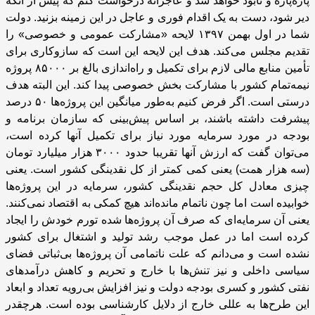
پاره‌پاره و نابود خواهد شد و عاجزانه درخواست کنم که پیش از آنکه
دیر شود، دست به یک اقدام فوری و عاجل در این زمینه بزنید. ‌دولت
شما در اول بهمن
۱۳۹۷
لایحه «مشارکت عمومی و خصوصی» را
تقدیم مجلس می‌کند. هدف این لایحه این است که سازوکاری برای
تأمین منابع مالی لازم برای تکمیل و راه‌اندازی بالغ بر
۸۵۰۰۰
پروژه
نیمه‌تمام کشور با مشارکت بخش خصوصی پیدا کند. این البته هدف
درستی است. اگر فرض کنیم به‌طور میانگین این پروژه‌ها
۵۰
درصد
پیشرفت داشته باشند، بر اساس پیش‌بینی که سازمان برنامه و
بودجه در مورد سرمایه مورد نیاز برای تکمیل آنها کرده است،
می‌توان گفت که ارزش آنها تقریبا حدود
۳۰۰۰
هزار میلیارد تومان
(سه هزار همت) یعنی کمی کمتر از کل نقدینگی کشور است. یعنی
چیزی معادل کل حجم نقدینگی کشور، سرمایه در این پروژه‌ها
خوابیده است اما چون ناتمام مانده‌اند هیچ کمکی به اقتصاد نمی‌کنند.
یعنی آن سرمایه‌ای که صرف آن پروژه‌ها شده تورم خودش را ایجاد
کرده است اما در عمل موجب رشد تولید و اشتغال برای کشور
نشده است و می‌دانم که علت ناتمامی آن پروژه‌ها بی‌ثباتی فضای
سیاسی داخلی و نیز تنش‌ها با خارج و تحریم و کاهش درآمدهای
نفتی کشور و کسری بودجه دولت و نیز افزایش بی‌رویه تعداد و ابعاد
این طرح‌ها به عللی خارج از دلایل کارشناسی بوده است. هر‌چقدر