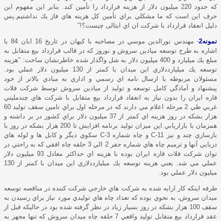
كه حدود 220 ميليون دلار از هزينه قرارداد را تأمين كند. بنابر این مفهوم اين
حرف اين است كه ما مشكلي براي تأمين كل هزينه هاي فاز يك نداشتيم.پس
دليل انعقاد قرارداد با شركت ان اي ایتالی چيست؟!"
نمونه2
- مهندس نورالدين موسي در مصاحبه با کیهان در تاریخ 16 ابان 84 با
اشاره به طرح توسعه ميادين سروش و نوروز كه در قالب قرارداد بيع متقابل به
مبلغ يك ميليارد و 400 ميليون دلار به شل واگذار شده خاطرنشان ساخت: "هزينه
توسعه يك ميليارددلاري اين ميدان با كمتر از 130 ميليون دلار عملي بود.
مسئولان مربوطه با ارسال نامه اي رسمي و اداري به مبادي بالاتر از خود
پيشنهاد و آمادگي كامل توسعه و توليد از ميادين سروش توسط شركت فلات
قاره ايران را بدون نياز به انعقاد قرارداد بيع متقابل با شركت هاي چندمليتي
غربي طي 2 مرحله اعلام مي دارند كه در مرحله اول براي تامين سقف توليد 60
هزار بشكه در روز هزينه اي كمتر از 37 ميليون دلار براي كشور در بر داشته و
همزمان با بازاريابي اين ميزان توليد برنامه افزايش تا 200 هزار بشكه در روز با
بازسازي چند و نيز
C-11
و چاه شماره
C-3
سكوي ديگر و كابل ها و لوله هاي
دريايي آنها و ترميم چاه هاي شماره حفر 2 الي 3 حلقه چاه افقي كه به راحتي در
توان شركت فلات قاره ايران بوده با هزينه اي حداكثر معادل 93 ميليون دلار
عملي مي شد. يعني هزينه توسعه يك ميليارددلاري اين ميدان با كمتر از 130
ميليون دلار عملي بود.
طرفه اینکه كار ارايه شده به شركت هاي خارجي شركت كننده در مناقصه توسعه
ميدان سروش، به نحوي بوده كه تعداد چاه هاي توليدي مورد نياز براي رسيدن به
سقف 100 هزار بشكه در روز بسيار زياد در نظر گرفته شده بود در حاليكه قبل از
عقد قرارداد بيع متقابل توليد واقعي 7 حلقه چاه ميدان سروش كه تنها مجهز به