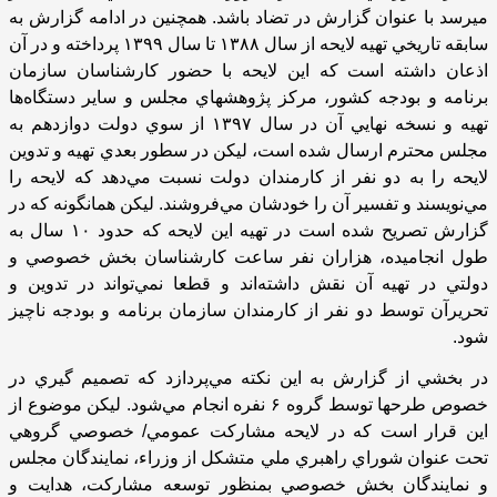
ميرسد با عنوان گزارش در تضاد باشد. همچنين در ادامه گزارش به
سابقه تاريخي تهيه لايحه از سال
۱۳۸۸
تا سال
۱۳۹۹
پرداخته و در آن
اذعان داشته است كه اين لايحه با حضور كارشناسان سازمان
برنامه و بودجه كشور، مركز پژوهشهاي مجلس و ساير دستگاه‌ها
تهيه و نسخه نهايي آن در سال
۱۳۹۷
از سوي دولت دوازدهم به
مجلس محترم ارسال شده است، ليكن در سطور بعدي تهيه و تدوين
لايحه را به دو نفر از كارمندان دولت نسبت مي‌دهد كه لايحه را
مي‌نويسند و تفسير آن را خودشان مي‌فروشند. ليكن همانگونه كه در
گزارش تصريح شده است در تهيه اين لايحه كه حدود
۱۰
سال به
طول انجاميده، هزاران نفر ساعت كارشناسان بخش خصوصي و
دولتي در تهيه آن نقش داشته‌اند و قطعا نمي‌تواند در تدوین و
تحریرآن توسط دو نفر از كارمندان سازمان برنامه و بودجه ناچیز
شود.
در بخشي از گزارش به اين نكته مي‌پردازد كه تصميم گيري در
خصوص طرحها توسط گروه
۶
نفره انجام مي‌شود. ليكن موضوع از
اين قرار است كه در لايحه مشاركت عمومي/ خصوصي گروهي
تحت عنوان شوراي راهبري ملي متشكل از وزراء، نمايندگان مجلس
و نمايندگان بخش خصوصي بمنظور توسعه مشاركت، هدايت و