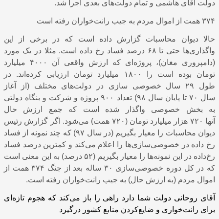
دولت‌ آقای هاشمی و تمام دولت‌های بعدی اجرا شد.
۳۷۴ همت از اموال مردم به جیب رانت‌خواران رفته است
حالا دیوان محاسبات گزارش داده است که در برخی از این
واگذاری‌ها حتی تا
۶۸
درصد فساد رخ داده است. مثلا در یک مورد
(دامپروری مغان)، پروژه‌ای که ارزش واقعی آن
۴۰۰۰
میلیارد
تومان بوده است را
۱۸۰۰
میلیارد تومان ارزیابی کرده‌اند. در
طول
۲۹
سال خصوصی سازی در دولت‌های مختلف (از آغاز
سال
۷۰
تا پایان سال
۹۸)
تعداد
۹۰۰
پروژه و شرکت و بنگاه دولتی
به بخش خصوصی واگذار شده است که جمع ارزش حال
آنها
۷۲۰
هزار میلیارد تومان (
۷۲۰
همت) می‌شود. اگر گزارش رئیس
دیوان محاسبات را معیار بگیریم (در سال
۹۷)
که چند نمونه از فساد
رخ داده در خصوصی‌سازی‌ها را اعلام می‌کند و کمترین درصد فساد
رخ‌داده در این نمونه‌ها را معیار بگیریم (
۵۲
درصد) به این معنی است
که در کل دوره خصوصی‌سازی
۳۰
ساله بعد از جنگ
۳۷۴
همت از
اموال مردم (به ارزش حال) به جیب رانت‌خواران رفته است.
آقای روحانی دولت شما دارد راهی را باز می‌کند که هجوم تازه‌ای
برای رانت‌خواری و ضایع‌کردن منابع کشور درگیرد