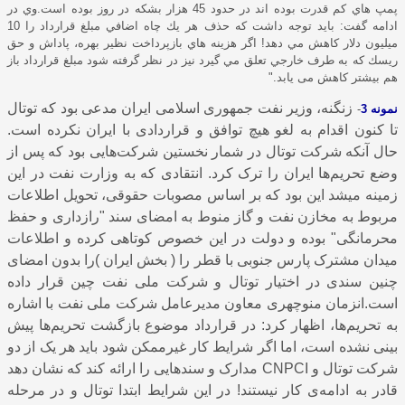
پمپ هاي كم قدرت بوده اند در حدود 45 هزار بشكه در روز بوده است.وي در
ادامه گفت: بايد توجه داشت كه حذف هر يك چاه اضافي مبلغ قرارداد را 10
ميليون دلار كاهش مي دهد! اگر هزينه هاي بازپرداخت نظير بهره، پاداش و حق
ريسك كه به طرف خارجي تعلق مي گيرد نيز در نظر گرفته شود مبلغ قرارداد باز
هم بيشتر كاهش می یابد."
زنگنه، وزیر نفت جمهوری اسلامی ایران مدعی بود که توتال
نمونه 3
-
تا کنون اقدام به لغو هیچ توافق و قراردادی با ایران نکرده است.
حال آنکه شرکت توتال در شمار نخستین شرکت‌هایی بود که پس از
وضع تحریم‌ها ایران را ترک کرد. انتقادی که به وزارت نفت در این
زمینه میشد این بود که بر اساس مصوبات حقوقی، تحویل اطلاعات
مربوط به مخازن نفت و گاز منوط به امضای سند "رازداری و حفظ
محرمانگی" بوده و دولت در این خصوص کوتاهی کرده و اطلاعات
میدان مشترک پارس جنوبی با قطر را ( بخش ایران )را بدون امضای
چنین سندی در اختیار توتال و شرکت ملی نفت چین قرار داده
است.انزمان منوچهری معاون مدیرعامل شرکت ملی نفت با اشاره
به تحریم‌ها، اظهار کرد: در قرارداد موضوع بازگشت تحریم‌ها پیش
بینی نشده است، اما اگر شرایط کار غیرممکن شود باید هر یک از دو
شرکت توتال و
CNPCI
مدارک و سندهایی را ارائه کند که نشان دهد
قادر به ادامه‌ی کار نیستند! در این شرایط ابتدا توتال و در مرحله