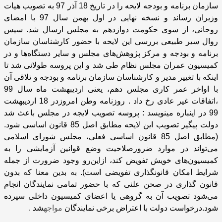
سازمان برنامه و بودجه لایحه را در تاریخ 18 آذر 97 به تصویب هیات
وزیران رساند و نسخه نهایی در اول بهمن سال 97 با امضای
روحانی، از سوی حکومت دوازدهم به مجلس ارسال شد. سپس
روال سیر طبیعی بررسی این لایحه با حضور کارشناسان سازمان
برنامه و بودجه و مرکز پژوهش‌های مجلس و سایر دستگاه‌ها و در
کمیسیون عمران مجلس نظام طی شد و این پروسه طولانی شد تا
اینکه با تغییر مدیر و کارشناسان سازمان برنامه و بودجه و تلاقی آن
با اواخر عمر کاری مجلس دهم، یعنی اردیبهشت ماه سال 99
،اتفاقات غیر عادی رخ داد . روزنامه وطن امروزدر 18 اردیبهشت
99 در اینباره مینویسد : پروسه تصویب لایجه در مجلس باعث شد
دولت پیگیر تصویب این لایحه مطابق اصل 85 قانون اساسی شود.
(مطابق
اصل 85 قانون اساسی فعلی، مجلس شورای اسلامی
می‌تواند در موارد ضرورصلاحیت وضع قوانین آزمایشی را به
کمیسیون‌های خویش تفویض کند، ازاین‌رو وجود ضرورت از جمله
شرایط امکان قانونگذاری تفویضی است
). به بدین معنا که بدون
قانون گذاری در صحن علنی که با حضور تمامی نمایندگان انجام
می‌شود تصویب آن به گروهی یا اعضای کمیسیون داخلی سپرده
شود.درخو
ا
ست دولت با اعتراض برخی نمایندگان
مواجه
شد .