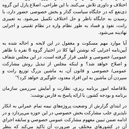
اختلاف و داوری تلاش می‌کنند. با این طراحی، اضلاع پازل این گروه
ذی‌نفع که در جایگاه سیاست گذار و بخش خصوصی حضور دارد، با
رسیدن به جایگاه ناظر و حل اختلاف تکمیل می‌شود. به تعبیری
رانت، نفوذ و فساد به طور نظام واره در نظام تقنینی و اجرایی
نهادینه می‌شود.
آیا موارد مهم مسکوت و مغفول در این لایحه و احاله شده به
آیین‌نامه اجرایی که نوشتن آنها کلا در اختیار گروه 6 نفره با ظاهر
عمومی/ خصوصی و علمی قرار گرفته‌ است، در این مجلس شفاف
و اصلاح خواهد شد؟ و اینکه مجلس از تبدیل روش مشارکت
عمومی/ خصوصی و قانون آن، به ماشین بزرگ توزیع رانت و
سپردن آن ماشین به این افراد معدود، جلوگیری خواهد کرد؟"
بلافاصله امور برنامه ريزي، نظارت و آمايش سرزمين سازمان
برنامه و بودجه كشور، با ارائه پاسخ به فارس نوشت:
در ابتداي گزارش از وضعيت پروژه‌هاي نيمه تمام عمراني به انكار
ناپذيري جلب مشاركت بخش خصوصي در اين حوزه مي‌پردازد و در
ادامه ضمن تبيين مفهوم مشاركت عمومي خصوصي و سابقه اجراي
آن در كشورهاي مختلف بر ضرورت آن تاكيد مي‌كند كه بنظر