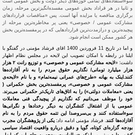
سوءاستفاده‌های تمامی حوزه‌های دیگر دولت و بخش عمومی است
و ثانیا در هر قراداد بخش عمومی مفسده‌انگیزترین مرحله، زمان
برگزاری مناقصه یا مزایده آنها است. پس «مناقصات قراردادهای
مشارکت عمومی / خصوصی» یعنی پر مخاطره‌ترین مرحله از
پیچیده‌ترین و دراز‌مدت‌ترین قراردادهایی که در پرمفسده‌ترین بخش
هر کشور ممکن است انجام شود.
و اما در تاریخ 11 فروردین 1400 اقای فرشاد مؤمنی در گفتگو با
ایلنا در رابطه با امکان تصویب این لایحه در مجلس نظام اظهار
داشت: «
لایحه‌ مشارکت عمومی و خصوصی» و توزیع رانت
۲
هزار
هزار میلیارد تومانی/ نگذاریم حقوق مردم را به نام آقازاده‌ها
کنند.اینک به بهانه‌ «طرح‌های عمرانی نیمه‌تمام» و با نام «لایحه‌ی
مشارکت عمومی و خصوصی»، پرمفسده‌ترین بخش حکمرانی (
یعنی «معاملات دولتی») را به اتاق‌های تاریک‌تر حکمرانی می‌برند.
خود را موظف می‌دانیم که نگذاریم از پیچیدگی فنی معاملات
عمومی یا از اشتغال کنشگران به دیگر رخدادها و نگرانی‌ها
سوءاستفاده کنند و بی‌سروصدا این تتمه‌ حقوق مردم را به نام
آقازاده‌ها کنند
. فرشاد مؤمنی ادامه داد:
یکی از پژوهشگران مجرب
بودجه‌ گزاره‌ای کوتاه، گویا و دقیق درباره‌ِ واقعیت اقتصاد سیاسی
کشور دارد مبنی بر اینکه «سالهاست بودجه به جای این که ابزار