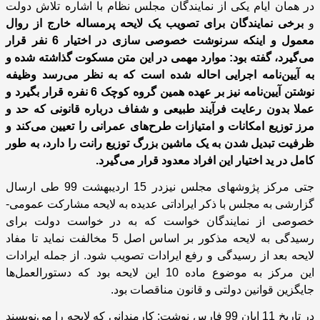
در همان ایام یکی از نمایندگان مجلس نظام با اشاره تلاش دولت
و
برخی نمایندگان برای تصویب یک لایحه پرمساله خارج از روال
معمول و اینکه سرنوشت خصوصی سازی در اختیار 6 نفر قرار
می‌گیرد، گفته بود: موارد مهمی در این متن مسکوت گذاشته شده و
به آیین‌نامه اجرایی احاله شده است که به نظر می‌رسد وظیفه
نوشتن آیین‌نامه نیز بر عهده همین گروه کوچک 6 نفره قرار بگیرد و
عملا بدون رعایت فرآیند طبیعی و شفاف درباره قانونی که حد و
مرز توزیع امکانات و امتیازات طرح‌های عمرانی را تعیین می‌کند و
ظرفیت تبدیل شدن به یک ماشین بزرگ توزیع رانت را دارد، به طور
کامل در ید اختیار این افراد معدود قرار می‌گیرد.
جتی مرکز پژوشهای مجلس نیزدر 15 اردیبهشت 99 طی ارسال
گزارشی به مجلس با ذکر ایراداتی عدیده به لایحه مشارکت عمومی-
خصوصی از نمایندگان خواست که به در خواست دولت برای
رسیدگی به لایحه مذکور بر اساس اصل 5 مخالفت نماید تا مفاد
لایحه بعد از رسیدگی و رفع ایرادات تصویب شود. از جمله ایرادات
این مرکز به موضوع ماده 10 این لایحه بود که دستورالعمل‌ها
جایگزین قوانین دولتی و قانون مناقصات بود.
در تاریخ 11 ابان 99 فارس نوشت:
کارمندانی که لایحه را می‌نویسند