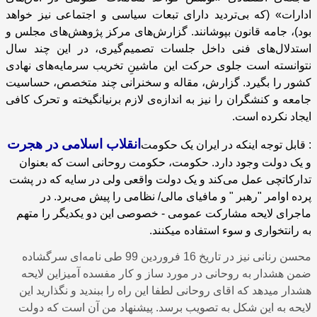
ادارات» (که بی‌تردید دارای تبعات سیاسی و اجتماعی نیز خواهد
بود)، جامه‌ قانون بپوشانند. گزارش‌های مرکز پژوهش‌های مجلس و
استدلال‌های فنی داخل جلسات تصمیم‌‌گیری، در این چند سال
نتوانسته است جلوی حرکت این ماشینِ تخریب سرمایه‌های نهادی
کشور را بگیرد. گزارش، مقاله و سخنرانی چند متخصص، حساسیت
جامعه و کنشگران را نیز به اندازه‌ی لازم برنیانگیخته و تحرک کافی
ایجاد نکرده‌ است.
انقلاب اسلامی در هجرت
: قابل توجه اینکه در ایران یک حکومت
و یک دولت وجود دارد. حکومت، حکومت روحانی است که بعنوان
تدارکاتچی عمل می‌کند و یک دولت واقعی ولی در سایه که در پشت
پرده اوامر "رهبر " و مافیای مالی/ نظامی را پیش می‌برد. در
ماجرای لایحه مشارکت عمومی - خصوصی این دو یکدیگر را متهم
به رانتخواری و سوء استفاده میکنند.
محسن رنانی نیز در تاریخ 16 فروردین 99 طی نامه‌ای سرگشاده
ضمن هشدار به روحانی در مورد ساز و کار مفسده آمیزاین لایحه
هشدار میدهد که اقای روحانی لطفا این راه را ببندید و نگذارید این
لایحه به این شکل به تصویب برسد. پیشنهاد من آن است که دولت