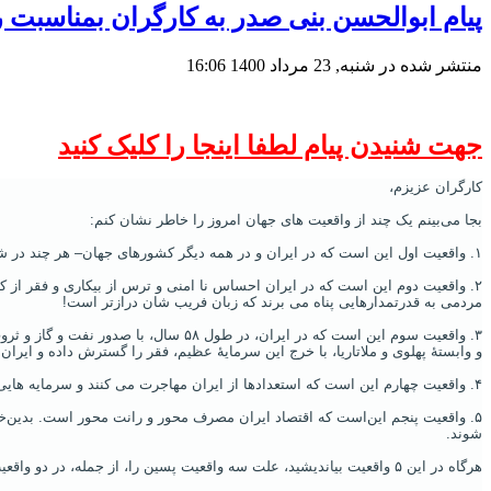
پیام ابوالحسن بنی صدر به کارگران بمناسبت ر
منتشر شده در شنبه, 23 مرداد 1400 16:06
جهت شنیدن پیام لطفا اینجا را کلیک کنید
کارگران عزیزم،
بجا می‌بینم یک چند از واقعیت های جهان امروز را خاطر نشان کنم:
١. واقعیت اول این‌ است که در ایران و در همه دیگر کشورهای جهان– هر چند در شماری از آنها نارضایی بسیار کمتر از نارضایی در کشورهای استبداد زده‌ است-، نارضایی افزایش می‌ یابد. اما، در برابر، در ناراضیان میل به جنبش کاهش می‌ یابد.
٢. واقعیت دوم این‌ است که در ایران احساس نا امنی و ترس از بیکاری و فقر از ک
مردمی به قدرتمدارهایی پناه می‌ برند که زبان فریب شان درازتر است!
و وابستۀ پهلوی و ملاتاریا، با خرج این سرمایۀ عظیم، فقر را گسترش داده و ایران 
۴. واقعیت چهارم این‌ است که استعدادها از ایران مهاجرت می‌ کنند و سرمایه‌ هایی که رانت‌ خواران از آن خود می‌کنند، نیز، از ایران فرار می‌ کنند. و
۵. واقعیت پنجم این‌است که اقتصاد ایران مصرف محور و رانت محور است. بدین‌خا
شوند.
هرگاه در این ۵ واقعیت بیاندیشید، علت سه واقعیت پسین را، از جمله، در دو واقعیت اول و دوم می‌ یابید. پس، شما کارگران ایران باید از خود بپرسید،