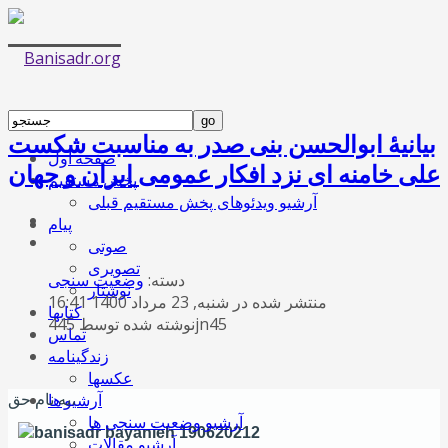
بیانیۀ ابوالحسن بنی صدر به مناسبت شکست
صفحه اول
علی خامنه ای نزد افکار عمومی ایران و جهان
پخش مستقیم
آرشیو ویدئوهای پخش مستقیم قبلی
پیام
صوتی
تصویری
دسته:
وضعیت سنجی
نوشتار
منتشر شده در شنبه, 23 مرداد 1400 16:41
کتابها
نوشته شده توسط 445jn45
تماس
زندگینامه
عکسها
آرشیو ها
به نام حق،
آرشیو وضعیت سنجی ها
آرشیو مقالات