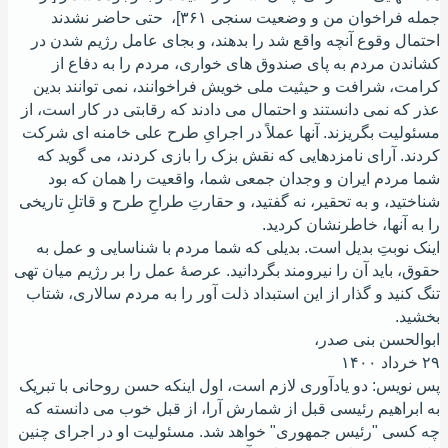
جمله فراخوان من و وضعیت سنجی ۳۶۱]، حتی حاضر نشدند
احتمال وقوع آنچه واقع شد را بدهند، و بجای عامل رژیم شدن در
کشاندن مردم به پای صندوق های خواری، مردم را به دفاع از
کرامت، شرافت و حیثیت ملی خویش فراخوانند، نمی توانند بدین
عذر که نمی دانستند و احتمال می دادند که رقابتی در کار است، از
مسئولیت بگریزند. آنها عملاً در اجرایِ طرح علی خامنه ای شرکت
کردند. آرای نامزدهایی که نقش بزک را بازی کردند، می گوید که
شما مردم ایران و وجدان جمعی شما، واقعیت را همان که بود
شناختید، و به تحقیر، نه گفتید، و حقارتِ طراحِ طرح و قاتلِ تاریخی
را به آنها، خاطرنشان کردید.
اینک نوبتِ بدیل است. بدیلی که شما مردم با شناسایی و عمل به
حقوق، باید آن را نیرومند بگردانید. عرصۀ عمل را بر رژیم میان تهی
تنگ کنید و گذار از این استبداد ذلت آور را به مردم سالاری، شتاب
بخشید.
ابوالحسن بنی صدر،
۲۹ خرداد ۱۴۰۰
پس نویس: دو یادآوری لازم است، اول اینکه حسن روحانی با تبریک
به ابراهیم رئیسی قبل از شمارش آرا، از قبل خوب می دانسته که
چه کسی "رئیس جمهوری" خواهد شد. مسئولیت او در اجرای چنین