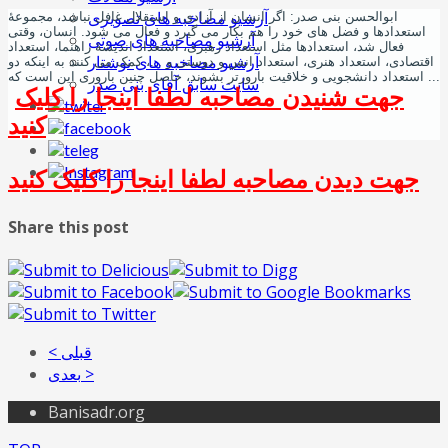
آرشیو مصاخبه های تصویری
ابوالحسن بنی صدر: اگر انسان از آزادی و استقلال غافل نباشد، مجموعۀ
استعدادها و فضل های خود را هم بکار می گیرد و فعال می شود. انسان، وقتی
آرشیو مصاخبه های صوتی
فعال شد، استعدادها مثل استعداد رهبری، استعداد اندیشۀ راهنما، استعداد
آرشیو مصاخبه های نوشتار
اقتصادی، استعداد هنری، استعداد انس و دوستی و ...، کمک می کنند به اینکه دو
استعداد دانشجویی و خلاقیت بارورتر بشوند، حاصل چنین باروری این است که ...
سایت سابق آقای بنی صدر
جهت شنیدن مصاحبه لطفا اینجا را کلیک
کنید
جهت دیدن مصاحبه لطفا اینجا را کلیک کنید
Share this post
< قبلی
بعدی >
Banisadr.org