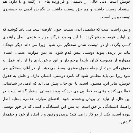
خویش است، دلی خالی از دشمنی و فرآورده های آن
(
کینه و
...)
دارد
:
هم
استعداد دوست داشتن و هم حق دوست داشتن برا
نگیز
نده آدمی به جستجوی
دوست و یار است
.
و نیز، راست است که دشمنی ابدی نیست
.
چون عارضه است می باید کوشید که
در اولین فرصت، رفع گردد
.
با این وجود، هرگاه موازنه عدمی اصل راهنمای
کسی بگردد، او در دوست شدن سختگیر می شود
.
زیرا می داند دیگر هیچگاه
نباید در بریدن پیوند دوستی پیش قدم شود
.
به یمن موازنه عدمی، انسان
همواره از معنویت کران ناپیدا برخوردار و این برخورداری را از راه عمل به
حقوق ذاتی خود، از جمله حقوق معنوی، بسط می دهد
.
او، در آغاز، سختگیر می
شود زیرا می باید مطمئن شود که نامزد دوستی، انسان عارف و عامل به حقوق
خویش، بنابر این، مسئول است
.
با این حال، پیش می آید که آدمی در شناسائی
خطا می کند و وقتی به خطا پی می برد که پیوند دوستی استوار گشته است
.
در
این حال، او نباید در بریدن پیشقدم شود
.
اقتضای موازنه عدمی، بمثابه اصل
راهنما، ایستادگی بر حق است
.
به یمن این ایستادگی، کسی که در خور دوستی
نبوده است، یکی از دو کار را می کند
:
بریدن و رفتن و یا انتقاد از خود و حقمدار
گشتن
.