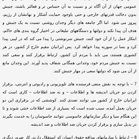
عمومی جهان از آن آگاه تر و نسبت به آن حساس تر و فعالتر باشند، جنبش
بدون دخالت قدرتهای خارجی و حتی باوجود حمایت آشکار و نهانشان از رژیم،
پیروز می شود
.
اما اگر جامعه های دیگر وجدان روشنی نسبت به یک جنبش و
هدف آن پیدا نکند و دولتها و دستگاههای تبلیغاتی در اختیار گروه بندی های حاکم،
ابتکار عمل را از آن خود کنند، جنبش سرنوشتی را پیدا می کند که در لیبی پیدا
کرد و بسا در سوریه پیدا خواهد کرد
.
پس ایرانیان مقیم خارج از کشور، در هر
کشوری هستند، می باید با مردم آن کشور، ارتباط برقرار کنند و سعی کنند
نسبت به جنبش مردم خود، وجدانی همگانی شفاف پدید آورند
.
این وجدان مانع
از آن می شود که دولتها سعی در مهار جنبش کنند
.
7 –
با توجه به نقش منفی فرستنده های تلویزیونی و رادیوئی و انترنتی، برقرار
کردن دو جریان اندیشه ها و اطلاعات – و نه ضد اطلاعات – کاری است که
ایرانیان خارج از کشور می توانند تصدی کنند
.
کوششی که در برقراری این دو
جریان بعمل آمده، سبب شده است که بسیاری از ضد اطلاعات خنثی شوند و تا
این هنگام سیا و دیگر سازمانهای جاسوسی نتوانند جاسوسان را به خدمت بگیرند
در بدیل سازی و برقرار کردن جریان ضد اطلاعات و ضد اندیشه
.
8 –
ارتباط با سازمانهای مدافع حقوق انسان که استقلال دارند، کار ضرور دیگری