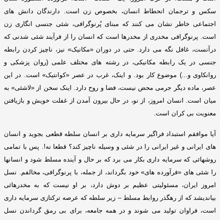
سکس و ترجمان انحطاط انسان، بخصوص زن است
.
دارندگان دانش های
اجتماعی خاطر نشان می کنند که مبنای پُرنوگرافی، شئی جنسی انگاری زن
است
.
پرنوگرافی مخدری از مخدرها است که انسان را از فرآیند شئی شدنی که
درآنست، غافل نگه می دارد
.
حتی در دوران
«
مکانیک
»
نیز، ناچیز کردن رابطه
جنسی در یک رابطه مکانیکی، در رشته های مختلف علمی
(
روان پزشکی و
روانکاوی و
...)
موضوع کار بود
.
و اینک، غرب در عصر
«
کوانتیک
»
است
.
در این
عصر، ماده دیگر جرمی محض نیست، فضا و روح دارد
.
اینک سخن از
«
لاشئی
»
به
میان است
.
انسان امروز، از نو، در حال بیرون آمدن از غفلت خویش و بازیافتن
معنویت بی کران است
.
آیا موافقم استبداد فراگیر سرمایه داری بر انسان سلطه قطعی بجوید و انسان
های ایرانی و غیر ایرانی را در شئی و وسیله ناچیز کند؟ قطعا نه
!.
پس با تمامی
روشهائی که سرمایه داری بکار می برد که بر حال و آینده مسلط شود و انسانه
ا
را
شئی های
«
فرآورده های
»
خود بگرداند، از جمله، با پرنوگرافی، مخالفم
.
نسل
امروز ایران، مسئولیتی عظیم بر دوش دارد، بر او نیست که به مخدرهائی
بیاندیشد که از رهگذر روابط مسلط – زیر سلطه که عرصه ترکتازی سرمایه داری
است، فراوان تولید می شوند و در همه جامعه، برای بی رمق گرداندن نسل