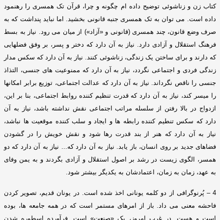
کتاب زن و زناشوئی توضیح داده ام چگونه و چرا، قرآن تک همسری را رهنمود
داده است
.
می توان به تک همسری جنبه قانونی بخشید
.
اما نباید پنداشت که به
صرف وضع قانون، چند همسری
(
قانونی و
«
آزاد
»)
از میان می رود
.
نیاز به بسط
فرهنگ استقلال و آزادی دارد
.
نیاز به آن دارد که دختر و پسر، بر وفق فضلهایی
که دارند و برای ساختن یک زندگی، زناشوئی کنند
.
نیاز به آن دارد که سکس مدار
زندگی فردی و اجتماعی نگردد، نیاز به آن دارد که ممنوعیت های جنسی، التذاذ
جنسی را ناقص نگرداند
.
نیاز به آن دارد که عدالت اجتماعی، توزیع برابر امکانها
را میسر کند، نیاز به آن دارد که قدرت تنظیم کننده روابط اجتماعی، بنا بر این،
ازدواج در بالا رفتن از سلسله مراتب اجتماعی نقش نداشته باشد، نیاز به آن
دارد که سکس تنطیم کننده رابطه ها و ایجاد و سلب کننده موقعیت ها نباشد،
نیاز به آن دارد که هنر از بند قدرت رها شود و نقش خویش را در گشودن
فضاهای جدید بر روی انسان، باز یابد
.
نیاز به آن دارد که
...
نیاز به آن دارد که دو
همسر، الگوی زیست در رشد بر اصول استقلال و آزادی بگردند و به یمن وفای
به عهد، زمان به زمان، اعتمادشان به یکدیگر بیشتر شود
.
4 –
پُرنوگرافی از دو کلمه یونانی اخذ شده است
.
در یونان قدیم، تصویر کردن
فاحشه معنی می داد
.
باز از امرهای مستمر است که در همه جامعه ها، بوده
است و هست
.
در غرب امروز، یک
«
صنعت
»
است
.
فرآورده اسطوره شدن