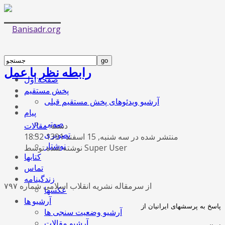
رابطه نظر با عمل
صفحه اول
پخش مستقیم
آرشیو ویدئوهای پخش مستقیم قبلی
پیام
صوتی
دسته:
مقالات
تصویری
منتشر شده در سه شنبه, 15 اسفند 1391 18:52
نوشتار
نوشته شده توسط Super User
کتابها
تماس
زندگینامه
از سرمقاله نشریه انقلاب اسلامی شماره ۷۹۷
عکسها
آرشیو ها
پاسخ به پرسشهای ایرانیان از
آرشیو وضعیت سنجی ها
آرشیو مقالات