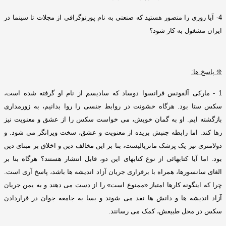
4-
آیا روزی را متصور هستید که صنعتی به نام پورنوگرافی از مجلات تا سینما در
ایران مشغول به کار شود؟
❊
پاسخ ها
:
1 -
مارکی آلفونس فرانسوا دوساد که سادیسم از نام او گرفته شده است،
سکس ستا بود
.
هرگاه خشونت در روابط جنسی را روا بدانیم، به زورمداری
بازگشته ایم
.
او به گمان خویش، می خواست سکس را از عشق و معنویت نیز
رها کند
.
اما رابطه جنبش بریده از معنویت و عشق، سخت ویرانگر می شود
.
و
دولامتری نیز یک پزشک ماتریالیست، بنا بر این مخالف دین و اخلاق بر مبنای دین
بود
.
اما آیا کتابهائی از نوع کتابهای این دو، قابل انتشار هستند؟ هرگاه بنا بر
الغای سانسورها، همراه با برقراری جریان آزاد اندیشه ها باشد، پاسخ آری است
.
چرا که اینگونه کارها امتیاز
«
ممنوع است
»
را از دست می دهند و به یمن جریان
آزاد اندیشه ها و دانش ها نقد می شوند و بسا به جامعه جوان در قراردادن
سکس در محل طبیعش، کمک می رسانند
.