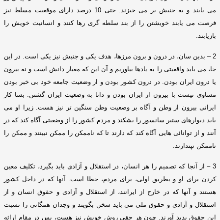
می یابند و به جنبش بر می خیزند
.
حتی
10
درصد دارای موقعیت مسلط نیز
فرصت می یابند خویشتن را از بند سلطه گری رها کنند و انسانیت خویش را
بازیابند
.
2 –
بدین سان، در درون و برون مرزها، هدف یکی و جنبش نیز یکی است
.
در این
جا، می باید واقعیتی را به یادها بیاوریم و آن این که معیار دانش است و نه بیرون
یا درون ایران بودن
.
در درون کشور بودن و از وضعیت جامعه خود بی خبر بودن
مساوی نیست با بیرون از ایران بودن و دانا به وضعیت ایران گشتن
.
بسا کار
ایرانی بیرون از وطن و آگاه بر وضعیت وطن سنگین تر نیز هست
.
زیرا او می
باید دیوارهای ستبر سانسور را بشکند و مردم کشور را از وضعیتی آگاه کند که در
آنند و از توانائی هایی آگاه کند که دارند تا که ناممکن را ممکن نبینند و ممکن را
ناممکن نپندارند
.
3 –
از آنجا که تصمیم را هر انسان، در استقلال و آزادی باید بگیرد، تکلیف معین
کردن برای او و بطریق اولی، برای مردم، خطا است
.
آنها که در داخل کشور
هستند و آنها که در خارج از ایرانند، از استقلال و آزادی و حقوق انسان و از
استقلال و آزادی و حقوق ملی می باید سخن بگویند و وجدان همگانی را نسبت
این حقوق پدید آورند
.
چون هر حقی روش خویش نیز هست، پس در مقام ارائه