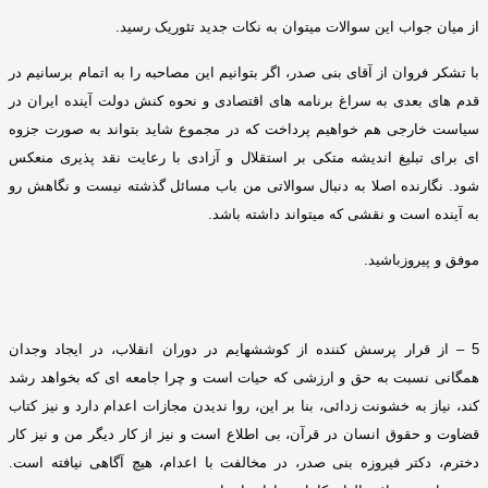
از میان جواب این سوالات میتوان به نکات جدید تئوریک رسید
.
با تشکر فروان از آقای بنی صدر، اگر بتوانیم این مصاحبه را به اتمام برسانیم در
قدم های بعدی به سراغ برنامه های اقتصادی و نحوه کنش دولت آینده ایران در
سیاست خارجی هم خواهیم پرداخت که در مجموع شاید بتواند به صورت جزوه
ای برای تبلیغ اندیشه متکی بر استقلال و آزادی با رعایت نقد پذیری منعکس
شود
.
نگارنده اصلا به دنبال سوالاتی من باب مسائل گذشته نیست و نگاهش رو
به آینده است و نقشی که میتواند داشته باشد
.
موفق و پیروزباشید
.
5 –
از قرار پرسش کننده از کوششهایم در دوران انقلاب، در ایجاد وجدان
همگانی نسبت به حق و ارزشی که حیات است و چرا جامعه ای که بخواهد رشد
کند، نیاز به خشونت زدائی، بنا بر این، روا ندیدن مجازات اعدام دارد و نیز کتاب
قضاوت و حقوق انسان در قرآن، بی اطلاع است و نیز از کار دیگر من و نیز کار
دخترم، دکتر فیروزه بنی صدر، در مخالفت با اعدام، هیچ آگاهی نیافته است
.