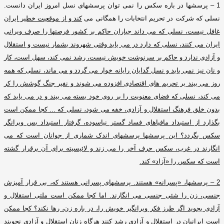
1 –
پرسشها در باره سکس را نمی توان پرسشهای نسل امروز ایران دانست
.
نسلی که شرکت در تحریم انتخابات را همگانی می
کند و از موقعیت خطیر ایران
غافل نیست، نسلی که می داند جباران حاکم بر کشور فرصتها را صرف ویرانی
ایران می کنند، نسلی که دارد در می یابد وقتی شهروند بشمار نیست و استقلال
و آزادی ندارد و حاکم بر سرنوشت خویش نیست، رشد نمی کند، سهل است، کار
و نان نیز نمی یابد و نسل گدایان رایانه خوار می گردد و می ماند، نسلی که همه
روز می بیند بر تحریم های اقتصادی افزوده می شوند و نفیر جنگ گوشش را کر
می کند، نسلی که فضای معنویت را بر روی خود بسته می بیند و در می یابد که
بدون خلق فرهنگ استقلال و آزادی، خفه می شود، نسلی که
...
کجا ممکن است
بگذارد از استبداد مافیاهای فساد گستر نیاسوده، گرفتار استبداد بس ویرانگر
سکس بگردد؟ این پرسشها پرسشهای اندک شماری از جوانان است که می
انگارند در غرب، سکس حرف آخر را می زند و لائیسیته برای آن برقرار گشته
است که سکس را
«
آزاد
»
کند
.
2 –
پرسشها،
«
پسرانه
»
هستند
.
پرسشهای پسرانی هستند که، بی قرار آمیزش
جنسی، زن را شئی جنسی می انگارند
.
اما کجا ممکن است ملتی استقلال و
آزادی بجوید اگر طرز فکر ویرانگیر خویش را، در باره زن، رها نکند؟ کجا ممکن
است ایرانیان در استقلال و آزادی رشد کنند هرگاه زنان استقلال و آزادی نجویند