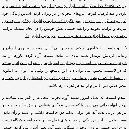
و رشد نکنند؟ کجا ممکن است ایرانیان، بیش از پیش، تحت استبداد سرمایه
داری و ضد فرهنگ قدرت، نیروهای محرکه را در ویران کردن اساس زندگی خود
بکار نبرند، اگر راه رشدی در پیش نگیرند که، بدان، جوانان از رهگذر حقوقمندی،
منزلت و کرامت نجویند و رابطه جنسی نقش خویش را در ایجاد سلسله مراتب
اجتماعی و حفظ آن از دست ندهد و حالت طبیعی خود را بازنیابد؟
3 –
و لائیسیته دیکتاتوری سکس و بستن بی کران معنویت بر روی انسان و
زندانی کردنش درمدار بسته مادی
↔
مادی نیست
.
آزاد کردن باورها از بند
قدرتی است که دولت است
.
با وجود این، پاسخها به پرسشها، پاسخهائی نیستند
که در لائیسیته معمول می توان داد
.
این پاسخها را وقتی می توان به اینگونه
پرسشها داد که اندیشه راهنما، نه بیان قدرت که بیان استقلال و آزادی باشد
.
به
سخن دیگر، دین یا مرام از بند هر قدرتی رها باشد
.
امیدم اینست که نسل امروز دست آورد تحریم انتخابات را قدر می شناسد و
درکار ابهام زدائی می شود تا که وجدان همگانی شفافی بر حق حاکمیت ملت و
نیز هر ایرانی پدید آید
.
هر ایرانی بداند حق حاکمیت داشته او است و رأی دادن
وسیله عمل به این حق، یکی از وسیله های عمل به این حق، است
.
هرگاه نسبت
به
«
ولایت جمهور مردم
»
، وجدان همگانی پدید آید، تغییر آسان می گردد
.
جنبش