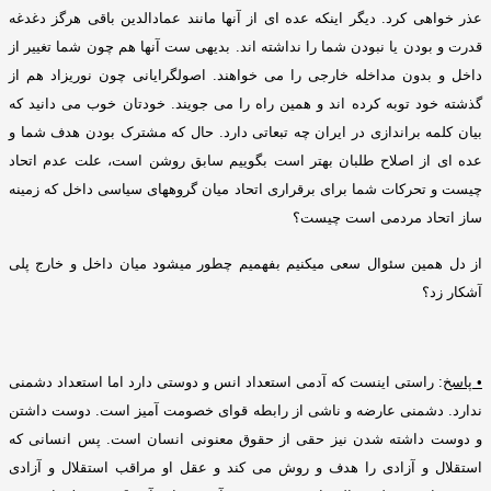
عذر خواهی کرد
.
دیگر اینکه عده ای از آنها مانند عمادالدین باقی هرگز دغدغه
قدرت و بودن یا نبودن شما را نداشته اند
.
بدیهی ست آنها هم چون شما تغییر از
داخل و بدون مداخله خارجی را می خواهند
.
اصولگرایانی چون نوریزاد هم از
گذشته خود توبه کرده اند و همین راه را می جویند
.
خودتان خوب می دانید که
بیان کلمه براندازی در ایران چه تبعاتی دارد
.
حال که مشترک بودن هدف شما و
عده ای از اصلاح طلبان بهتر است بگوییم سابق روشن است، علت عدم اتحاد
چیست و تحرکات شما برای برقراری اتحاد میان گروههای سیاسی داخل که زمینه
ساز اتحاد مردمی است چیست؟
از دل همین سئوال سعی میکنیم بفهمیم چطور میشود میان داخل و خارج پلی
آشکار زد؟
•
پاسخ
:
راستی اینست که آدمی استعداد انس و دوستی دارد اما استعداد دشمنی
ندارد
.
دشمنی عارضه و ناشی از رابطه قوا
ی
خصومت آمیز است
.
دوست داشتن
و دوست داشته شدن نیز حقی از حقوق معنونی انسان است
.
پس انسانی که
استقلال و آزادی را هدف و روش می کند و عقل او مراقب استقلال و آزادی