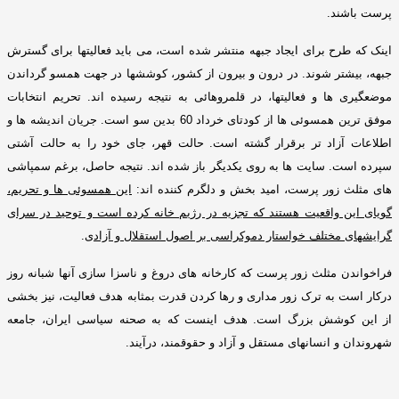
پرست باشند
.
اینک که طرح برای ایجاد جبهه منتشر شده است، می باید فعالیتها برای گسترش
جبهه، بیشتر شوند
.
در درون و بیرون از کشور، کوششها در جهت همسو گرداندن
موضعگیری ها و فعالیتها، در قلمروهائی به نتیجه رسیده اند
.
تحریم انتخابات
موفق ترین همسوئی ها از کودتای خرداد
60
بدین سو است
.
جریان اندیشه ها و
اطلاعات آزاد تر برقرار گشته است
.
حالت قهر، جای خود را به حالت آشتی
سپرده است
.
سایت ها به روی یکدیگر باز شده اند
.
نتیجه حاصل، برغم سمپاشی
های مثلث زور پرست، امید بخش و دلگرم کننده اند
:
این همسوئی ها و تحریم،
گویای این واقعیت هستند که تجزیه در رژیم خانه کرده است و توحید در سرای
گرایشهای مختلف خواستار دموکراسی بر اصول استقلال و آزادی
.
فراخواندن مثلث زور پرست که کارخانه های دروغ و ناسزا سازی آنها شبانه روز
درکار است به ترک زور مداری و رها کردن قدرت بمثابه هدف فعالیت، نیز بخشی
از این کوشش بزرگ است
.
هدف اینست که به صحنه سیاسی ایران، جامعه
شهروندان و انسانهای مستقل و آزاد و حقوقمند، درآیند
.