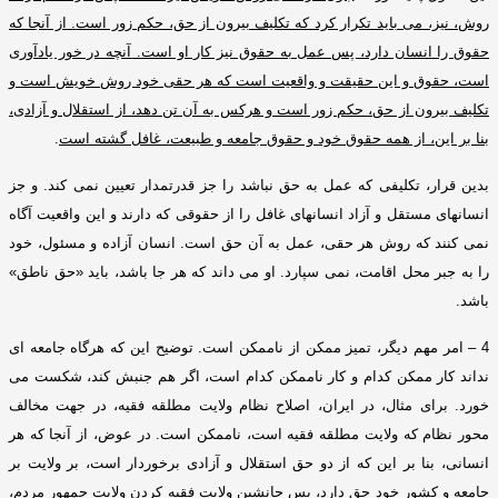
روش، نیز، می باید تکرار کرد که تکلیف بیرون از حق، حکم زور است
.
از آنجا که
حقوق را انسان دارد، پس عمل به حقوق نیز کار او است
.
آنچه در خور یادآوری
است، حقوق و این حقیقت و واقعیت است که هر حقی خود روش خویش است و
تکلیف بیرون از حق، حکم زور است و هرکس به آن تن دهد، از استقلال و آزادی،
بنا بر این، از همه حقوق خود و حقوق جامعه و طبیعت، غافل گشته است
.
بدین قرار، تکلیفی که عمل به حق نباشد را جز قدرتمدار تعیین نمی کند
.
و جز
انسانهای مستقل و آزاد
انسانه
ای غافل را از حقوقی که دارند و این واقعیت آگاه
نمی کنند که روش هر حقی، عمل به آن حق است
.
انسان آزاده و مسئول، خود
را به جبر محل اقامت، نمی سپارد
.
او می داند که هر جا باشد، باید
«
حق ناطق
»
باشد
.
4 –
امر مهم دیگر، تمیز ممکن از ناممکن است
.
توضیح این که هرگاه جامعه ای
نداند کار ممکن کدام و کار ناممکن کدام است، اگر هم جنبش کند، شکست می
خورد
.
برای مثال، در ایران، اصلاح نظام ولایت مطلقه فقیه، در جهت مخالف
محور نظام که ولایت مطلقه فقیه است، ناممکن است
.
در عوض، از آنجا که هر
انسانی، بنا بر این که از دو حق استقلال و آزادی برخوردار است، بر ولایت بر
جامعه و کشور خود حق دارد، پس جانشین ولایت فقیه کردن ولایت جمهور مردم،