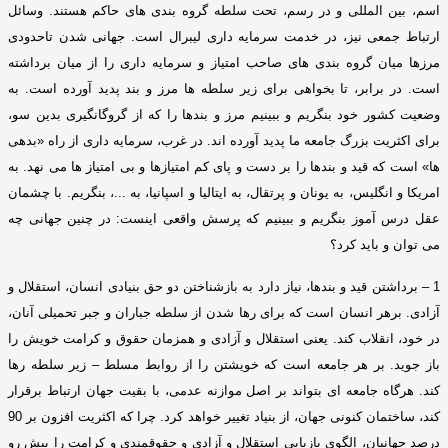
اسم
،
بین المللی و در رسم
،
تحت سلطه گروه بندی های حاکم هستند
.
وسائل
ارتباط جمعی نیز، در خدمت سرمایه داری لیبرال است
.
جهانی شدن تاحدودی
مرزها میان گروه بندی های صاحب امتیاز و سرمایه داری را از میان برداشته
است
.
در برابر، تا بخواهی برای زیر سلطه ها مرز و بند پدید آورده است
.
به
وضعیت کشور خود بنگریم و ببینیم مرز و بندها را که از گروگانگیری بدین سو،
برای اکثریت بزرگ جامعه ما پدید آورده اند
.
در غرب، سرمایه داری از راه
«
بدهی
ها
»
است که قید و بندها را بر دست و پای کم امتیازها و بی امتیاز ها می نهد
.
به
امریکا و انگلیس، به یونان و پرتقال، به ایتالیا و اسپانیا، به
...
، بنگریم
.
با چشمان
عقل درس آموز بنگریم و ببینیم که پرسش واقعی اینست
:
در چنین جهانی چه
می توان و باید کرد؟
1 –
برداشتن قید و بندها، نیاز دارد به بازشناختن دو حق بنیادی انسان، استقلال و
آزادی
.
برهر انسان است که برای رها شدن از سلطه جباران و جبر تحمیلی آنان،
در خود، انقلاب کند
.
یعنی استقلال و آزادی و همزمان حقوق و کرامت خویش را
باز جوید
.
بر هر جامعه است که خویشتن را از روابط مسلط – زیر سلطه رها
کند
.
هرگاه جامعه ای بتواند بر اصل موازنه عدمی، با بقیت جهان ارتباط برقرار
کند، ساختمان کنونی جهان، از بنیاد تغییر خواهد کرد
.
چرا که اکثریت افزون بر
90
درصد جهانیان، الگوی بازیابی استقلال و آزادی و حقوقمندی و کرامت را پیش رو