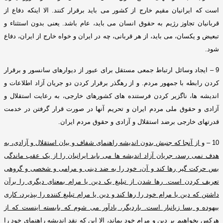
است که ایرانیان مقیم خارج از کشور می باید برقرار کنند
.
الا اینکه دفاع از
قربانیان تجاوز رژیم به حقوق انسان می باید، عام باشد
.
یعنی بدون استثناء و
تبعیض و یکسان، می باید، از هر قربانی، چه در ایران و خواه خارج از ایران، دفاع
شود
.
9 –
ایجاد وسائل ارتباط جمعی مستقل برای عبور از دیوارهای سانسور و برقرار
کردن رابطه با جمهور مردم
.
و از رهگذر برقرار کردن دو جریان آزاد اطلاعات و
اندیشه ها، ناگزیر کردن فرستنده های کشورهای خارجی، به رعایت استقلال و
آزادی و حقوق ملی مردم ایران و تحریم آنها در صورت قرار گرفتن در خدمت
قدرتهای خارجی برضد استقلال و آزادی و حقوق مردم ایران
.
10 –
و از آنجا که جنبش بدون اندیشه راهنمای شفاف و بیان استقلال و آزادی، به
هدف نمی رسد، جریان آزاد اندیشه ها می باید ایرانیان را از یک عقب ماندگی
بس حرکت گیر رها کند و آن، خود را به ضد دینی و مرامی و شخصی و گروهی
تعریف کردن است
.
رها شدن از تبلیغ یک دین یا مرام بمعنای دیگری را برآن
داشتن که دین یا مرام خود را رها کند و دین یا مرام تبلیغ کننده را بپذیرد، کاری
بیهوده و بسا زیانبار است
.
باردیگر، یادآور می شوم که بایسته اینست که از
هرکس بخواهیم بر دین و مرام خود بماند، الا این که نقد اندیشه راهنمای خود را