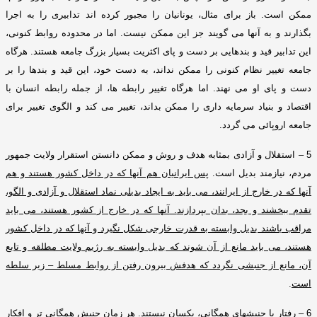
ممکن است
.
باز برای مثال، یونانیان را مجبور کرده اند تدابیری را به اجرا
بگذارند و به آنها می گویند جز این ممکن نیست
.
اما در محدوده روابط کنونی،
این تدابیر قید و بندهایی بر دست و پای اکثریت بسیار بزرگ جامعه هستند
.
هرگاه
جامعه تغییر نظام کنونی را ممکن نداند، به دست خود، این قید و بندها را بر
دست و پای او می نهند
.
اما هرگاه تغییر رابطه ها، از جمله رابطه انسان با
اقتصاد و بنیاد سرمایه داری را ممکن بداند، تغییر می کند و الگوی تغییر برای
جامعه اروپائی می گردد
.
5
–
استقلال و آزادی بمثابه هدف و روش و ممکن دانستن استقرار ولایت جمهور
مردم، نیازمند بدیل است
.
پس ایرانیان هم آنها که در داخل کشور هستند و هم
آنها که در خارج از ایرانند، می باید به ایجاد بدیلی نماد استقلال و آزادی و الگو،
تقدم ببخشند و بجد، بدان بپردازند
.
آنها که در خارج از کشور هستند، می باید
مراقب باشند بدیل وابسته به قدرت خارجی شکل نگیرد و آنها که در داخل کشور
هستند، می باید مانع از آن شوند که بدیل وابسته به رژیم ولایت مطلقه و تابع
آن، مانع از جنبشی نگردد که هدفش بیرون رفتن از روابط مسلط – زیر سلطه
است
.
6 –
رفتار با جنبشهای همگانی، یکسان نیستند
.
هر زمان جنبش همگانی تر و افکار