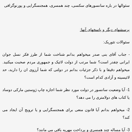
سئوالها در باره سانسورهای سکسی،
چند همسری
،
همجنسگرایی
و
پورنوگرافی
پرسشهای دیگر و پاسخهای آنها
:
سئوالات
تئوریک
:
-
جناب آقای بنی صدر میخواهم بدانم شناخت شما از طرز فکر نسل جوان
ایرانی چقدر است؟ شما مرتب از دولت لائیک و جمهوری مردم صحبت میکنید
.
میخواهم دقیقا و با ذکر جزئیات بدانم در دولتی که شما آرزوی ان را دارید، حد
لائیسیته و آزادی کدام است؟
1-
آیا وضعیت سانسور در دولت مورد نظر شما اجازه چاپ ژوستین مارکی دوساد
یا کتاب های دولامتری را می دهد؟
2-
میخواهم بدانم آیا قانون منعی برای همجنسگرایی و یا ترویج آن ایجاد می
کند؟
3-
آیا مساله چند همسری و پرداخت مهریه باقی می مانند؟