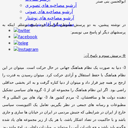
ابوالحسن بنی صدر
آرشیو مصاخبه های تصویری
آرشیو مصاخبه های صوتی
آرشیو مصاخبه های نوشتار
سایت سابق آقای بنی صدر
در نوشته پیشین، به دو پرسش هموطن گرامی خود پاسخ نوشتم
.
اینکه به
پرسشهای دیگر او پاسخ می نویسم
:
❊
پرسش سوم و پاسخ آن
:
3-
دنیا به صورت یک نظام هماهنگ جهانی در حال حرکت است
.
میتوان در این
نظام هماهنگ با حفظ استقلال و آزادی حرکت کرد
.
میتوان رسیدن به قدرت را
ارجح بر همه چیز قرار داد و میتوان از دنیا کناره گرفت و به اثر بخشی حداقلی
راضی بود
.
اگر این نظام هماهنگ را مجموعه ای از
1-
گروه های سیاسی تشکیل
دهنده دولت ها و منافعشان،
2-
مردم کشور ها،
3-
نهاد های بین المللی و
4-
مطبوعات و رسانه های جمعی در نظر بگیریم، تعامل یک اکتیویست سیاسی
خارج از ایران در شرایطی که جنبش مردمی در ایران در خیابان ها ساری و جاری
باشد و با حاکمیت در تضاد اشکار باشد، با هر یک از زیر مجموعه های یاد شده
چگونه باید باشد و چه تاثیرات آنی را میتواند بر مبارزات داخلی در اوج مانند روز