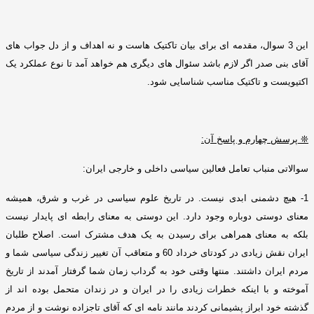
این
3
سوال، مقدمه ای برای بیان تاکتیک هاست و نه اهداف و از دل جواب های
آ
قای بنی صدر اگر لازم باشد سئوال های دیگری هم خواهد آمد تا نوع عملکرد یک
اکتیویست و تاکتیک مناسب شناسایی شود
.
❊
پرسش چهارم و پاسخ آن
:
سوالاتی منباب تعامل فعالین سیاسی داخلی و خارجی ایران
:
1-
هیچ دشمنی ابدی نیست
.
در تاریخ علوم سیاسی در غرب و شرق، همیشه
معنای دوستی دوباره وجود دارد
.
این دوستی به معنای رابطه ای پایدار نیست
بلکه به معنای همراهی برای رسیدن به یک هدف مشترک است
.
اصلاح طلبان
ایران نقش زیادی در کودتای خرداد
60
و متعاقب آن تغییر زندگی سیاسی شما و
مردم ایران داشتند
.
منتها وقتی خود به گرداب زمان شما گرفتار آمدند از تاریخ
آموخته و با اینکه خطرات زیادی را در ایران و در زندان متحمل بوده اند از
گذشته خود ابراز پشیمانی کردند مانند نامه ای که آقای تاجزاده نوشت و از مردم