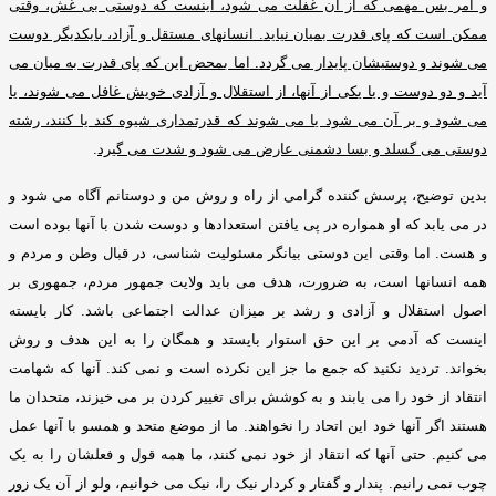
و امر بس مهمی که از آن غفلت می شود، اینست که دوستی بی غش، وقتی
ممکن است که پای قدرت بمیان نیاید
.
انسانهای مستقل و آزاد، بایکدیگر دوست
می شوند و دوستیشان پایدار می گردد
.
اما بمحض این که پای قدرت به میان می
آید و دو دوست و یا یکی از آنها، از استقلال و آزادی خویش غافل می شوند، یا
می شود و بر آن می شود یا می شوند که قدرتمداری شیوه کند یا کنند، رشته
دوستی می گسلد و بسا دشمنی عارض می شود و شدت می گیرد
.
بدین توضیح، پرسش کننده گرامی از راه و روش من و دوستانم آگاه می شود و
در می یابد که او همواره در پی یافتن استعدادها و دوست شدن با آنها بوده است
و هست
.
اما وقتی این دوستی بیانگر مسئولیت شناسی، در قبال وطن و مردم و
همه انسانها است، به ضرورت، هدف می باید ولایت جمهور مردم، جمهوری بر
اصول استقلال و آزادی و رشد بر میزان عدالت اجتماعی باشد
.
کار بایسته
اینست که آدمی بر این حق استوار بایستد و همگان را به این هدف و روش
بخواند
.
تردید نکنید که جمع ما جز این نکرده است و نمی کند
.
آنها که شهامت
انتقاد از خود را می یابند و به کوشش برای تغییر کردن بر می خیزند، متحدان ما
هستند اگر آنها خود این اتحاد را نخواهند
.
ما از موضع متحد و همسو با آنها عمل
می کنیم
.
حتی آنها که انتقاد از خود نمی کنند، ما همه قول و فعلشان را به یک
چوب نمی رانیم
.
پندار و گفتار و کردار نیک را، نیک می خوانیم، ولو از آن یک زور