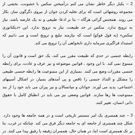
2 –
یکبار دیگر خاطر نشان می کنم درآمیختن سکس با خشونت، بخشی از
مجموعه روشهائی است که برای تخلیه کردن جوان از نیروی دگرگون ساز، بکار
می روند
.
همجنس گرائی هرگاه – بنا بر ادعا
-
طبیعی و نه یک عارضه باشد، نیاز
به ترویج ندارد
.
سکس در حد طبیعت، نیاز به ترویج ندارد
.
این
«
دیکتاتوری
سکس
» (
به قول فوکو
)
است که نیازمند تبلیغ و ترویج است و می دانیم که
استبداد فراگیری سرمایه داری تابخواهی آن را ترویج می کند
.
رابطه جنسی در حدی که طبیعت مقرر می کند، یک حق است و قانون آن را
ممنوع نمی کند
.
با این وجود ، قوانین موضوعه و نیز عرف و عادت، برای رابطه
جنسی مقررات وضع می کنند
.
بسیاری از این ممنوعیت ها رابطه جنسی طبیعی
را مشکل و التذاذ جنسی را ناقص و پی آمدهای بسیار، در اشکال آسیبهای
اجتماعی، پدید می آورند
.
جوانان و میانسالان و نیز پیران می باید خود را از بند
ممنوعیت ها رها سازند
.
قوانین وضعی نیز می باید در انطباق کامل با حقوق
ذاتی انسان، تغییر کنند
.
3 –
چند همسری یک امر مستمر تاریخی است و در همه جامعه ها وجود دارد
.
شکل چند همسری از جامعه ای به جامعه دیگر فرق می کند
.
چنانکه در غرب، بنا
بر تک همسری است اما، در همان حال، همسران رفیقه یا رفیق پیدا می کنند
.
در