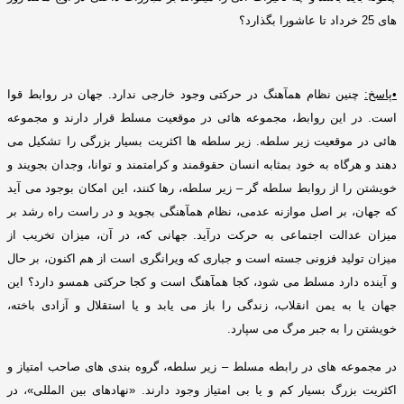
های
25
خرد
اد
تا عاشورا بگذارد؟
•
پاسخ
:
چنین نظام همآهنگ در حرکتی وجود خارجی ندارد
.
جهان در روابط قوا
است
.
در این روابط، مجموعه هائی در موقعیت مسلط قرار دارند و مجموعه
هائی در موقعیت زیر سلطه
.
زیر سلطه ها اکثریت بسیار بزرگی را تشکیل می
دهند و هرگاه به خود بمثابه انسان حقوقمند و کرامتمند و توانا
،
وجدان بجویند و
خویشتن را از روابط سلطه گر – زیر سلطه، رها کنند، این امکان بوجود می آید
که جهان، بر اصل موازنه عدمی، نظام همآهنگی بجوید و در راست راه رشد بر
میزان عدالت اجتماعی به حرکت درآید
.
جهانی که، در آن، میزان تخریب از
میزان تولید فزونی جسته است و جباری که ویرانگری است از هم اکنون، بر حال
و آینده دارد مسلط می شود، کجا همآهنگ است و کجا حرکتی همسو دارد؟ این
جهان یا به یمن انقلاب، زندگی را باز می یابد و یا استقلال و آزادی باخته،
خویشتن را به جبر مرگ می سپارد
.
در مجموعه های در رابطه مسلط – زیر سلطه، گروه بندی های صاحب امتیاز و
اکثریت بزرگ بسیار کم و یا بی امتیاز وجود دارند
. «
نهادهای بین المللی
»
، در