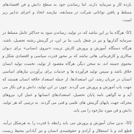
بازده کار و سرمایه دارند
.
اما رساندن خود به سطح دانش و فن اقتصادهای
مسلط و یافتن توانائی شرکت در مسابقه، نیازمند اتخاذ و اجرای تدابیر زیر
است
:
3/1-
هرگاه بنا بر این نباشد که، در تولید، رساندن سود به حداکثر عامل مسلط در
سرمایه گذاریها و نیز در شغل یابی، بنا بر این، در گزینش رشته تحصیل، باشد،
هرگاه دستگاه آموزش و پرورش کارش تربیت
«
نیروی انسانی
»
برای دیوان
سالاری و کارفرمائی هائی نباشد که بر محور قدرت سیاسی و اقتصادی شکل و
محتوی جسته اند، به سخن دیگر، هرگاه مقصود از تولید، نخست تولید انسان
خلاق باشد و سپس تولید فرآورده ها و خدمات برای برآوردن نیازهای اساسی
انسان در جریان رشد، این استعدادها، از جمله استعداد خلاقه انسان هستند که
جهت یاب آموزش و پرورش می گردند
.
چون در این تولید، دانش و فن بکار می
آید و نه گواهی نامه پایان تحصیل، استعدادهای انسانها و عمل کرد نیروهای
محرکه، جهت یابهای گزینش های علمی و فنی می گردند
.
به ترتیبی که هر تولید،
دانش و فن مورد نیازخود را می یابد
.
3/2-
بدین سان آموزش و پرورش می باید رابطه با قدرت را به هرشکل درآید،
قطع کند و با استقلال و آزادی و حقوقمندی انسان و نیز آبادانی محیط زیست