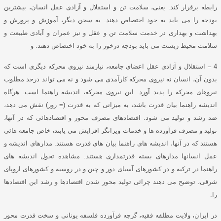
رابطه برقرار کند
.
یعنی، سلامت تن و استقلال و آزادی عقل انسان، بیشترین
بودجه را می باید به خود اختصاص دهند
.
به سخن دیگر، آموزش و پرورش و
بهداشت و بهداری در خدمت سلامت تن و عقل و نیز عمران و آبادی طبیعت و
سلامت محیط زیست می باید بودجه درخور را به خود اختصاص دهند
.
و
4 –
استقلال و آزادی عقل اعضای جامعه، نیازمند نیروی محرکه دیگری است که
بدون آن، انسان نه نیروی محرکه کارآمدی می شود و نه می تواند درحد مطلوب
نیروهای محرکه را پدید آورد
.
این نیروی محرکه، اندیشه راهنما است
.
هرگاه
اندیشه راهنما بیان قدرت باشد، به میزانی که به قدرت
(=
زور
)
نقش می دهد،
ضد رشد و تولید می شود
.
اقتصادهای مصرف محور و اقتصادهائی که در آنها،
تولید و مصرف فرآورده ها و خدمات ویرانگر افزایش می یابند، خاص جامعه هائی
هستند که در آنها، اندیشه های راهنما بیان های قدرت هستند
.
مدارهای اندیشه و
عمل انسانها مدارهای بسته قدرتمداری هستند
.
مشاهده تحول اندیشه های
راهنما در ترکیه و در کشورهای آسیای دور و چین و در روسیه و کشورهای اروپای
شرقی، توضیح می دهند چرائی تولید محور شدن اقتصادها و رشد این اقتصادها
را
.
در ایران، ولایت مطلقه فقیه، گرچه فرآورده فلسفه یونانی و سخت قدرت محور