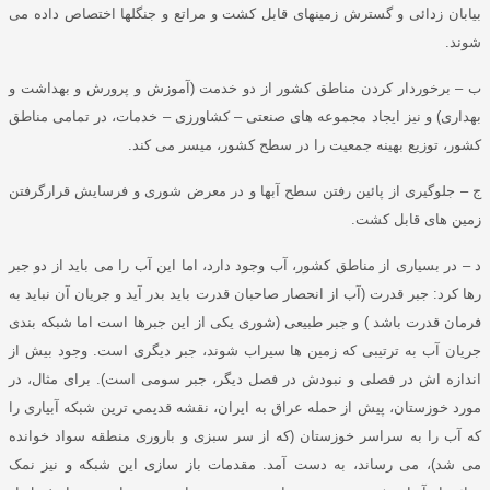
بیابان زدائی و گسترش زمینهای قابل کشت و مراتع و جنگلها اختصاص داده می
شوند
.
ب – برخوردار کردن مناطق کشور از دو خدمت
(
آموزش و پرورش و بهداشت و
بهداری
)
و نیز ایجاد مجموعه های صنعتی – کشاورزی – خدمات، در تمامی مناطق
کشور، توزیع بهینه جمعیت را در سطح کشور، میسر می کند
.
ج – جلوگیری از پائین رفتن سطح آبها و در معرض شوری و فرسایش قرارگرفتن
زمین های قابل کشت
.
د – در بسیاری از مناطق کشور، آب وجود دارد، اما این آب را می باید از دو جبر
رها کرد
:
جبر قدرت
(
آب از انحصار صاحبان قدرت باید بدر آید و جریان آن نباید به
فرمان قدرت باشد
)
و جبر طبیعی
(
شوری یکی از این جبرها است اما شبکه بندی
جریان آب به ترتیبی که زمین ها سیراب شوند، جبر دیگری است
.
وجود بیش از
اندازه اش در فصلی و نبودش در فصل دیگر، جبر سومی است
).
برای مثال، در
مورد خوزستان، پیش از حمله عراق به ایران، نقشه قدیمی ترین شبکه آبیاری را
که آب را به سراسر خوزستان
(
که از سر سبزی و باروری منطقه سواد خوانده
می شد
)
، می رساند، به دست آمد
.
مقدمات باز سازی این شبکه و نیز نمک