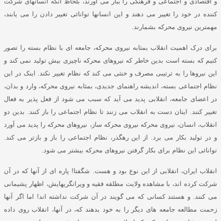
و اقتصادی و اجتماعی و فرهنگی را ببار می آورند، بلحاظ آنکه انسانهای شرکت
کننده در خود را تغییر می دهند و این انسانها توانائی تغییر دادن را می یابند،
مهمترین نیروی محرکه بشمارند
.
برای درک اهمیت انقلاب بمثابه نیروی محرکه، جامعه ای با نظام بسته را تصور
کنیم که بسته است بدین خاطر که نیروهای محرکه ناچیزی بیش تولید نمی کند و
این نیروها را به ترتیبی مصرف و خنثی می کند که نظام تغییر نکند
.
اینک در این
نظام اجتماعی بسته، اندیشه راهنمای جدیدی، بمثابه نیروی محرکه، وارد و بدان،
در اعضای جامعه، انقلابی پدید می آید که سبب می شود از فعل پذیر به فعال
تغییر کنند
.
اینان دست به انقلاب می زنند تا نظام اجتماعی را باز کنند
.
بدین دو
انقلاب، انسان، نیروی محرکه نیروی محرکه ساز، نیروهای محرکه را پدید می آورد
و در تولید بکار می برد
.
از این رهگذر، نظام اجتماعی را باز و بازتر می کند
.
توانائی این نظام برای بکار گرفتن نیروهای محرکه بیشتر می شود
.
انقلاب ایران، انقلابی از این نوع بود و هست
.
شگفتا
!
پاره ای از آنها که در آن
شرکت کرده اند، با مشاهده ولایت مطلقه فقیه و ویرانگریهایش، اظهار پشیمانی
می کنند
.
و هستند کسانی که می گویند در آن شرکت نداشته اند
!
اما اگر آنها
زحمت مطالعه جامعه های دیگر را به خود بدهند که، در آنها، انقلاب روی داده