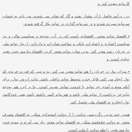
کارمایه تبعیت کند
.
و
ب
-
درآمد حاصل ازآن مقدار نفت و گاز که صادر می شوند، می باید به حساب
سرمایه سپرده شوند و در سرمایه گذاری در تولید بکار گرفته شوند
.
•
اقتصاد تولید محور، اقتصادی است که، در آن، بودجه و سیاست مالی و نیز
سیاست اعتباری و اعتبارات بانکی و ساخت صادرات و واردات را، نیاز تولید ملی
در جریان رشد معین کند
.
بدین سان، تولید محور کردن اقتصاد نیازمند چنین تغییر
بنیادی است
.
و
•
میزان پول در جریان را هم تولید معین می کند
.
به ترتیبی که قدرت خریدی که
پول ایجاد می کند، قابل جذب توسط تولید داخلی باشد
.
ثبات ارزش پول، برای
آنکه منبع درآمدی جز تولید یا خدمت نماند، ضرور است
.
بنا بر این، هم بودجه
نباید جز برداشت از تولید ملی باشد و هم نباید کسر داشته باشد یعنی خودکامه،
پول ایجاد و به اقتصاد ملی تحمیل کند
.
همین چند تدبیر، دگردیسی دولت را از دولت استبدادی متکی به اقتصاد مصرف
محور به دولت حقوقمند متکی به اقتصاد تولید محور ببار می آورند و بنوبه خود،
نیازمند تغییر رابطه دولت با ملت است
: