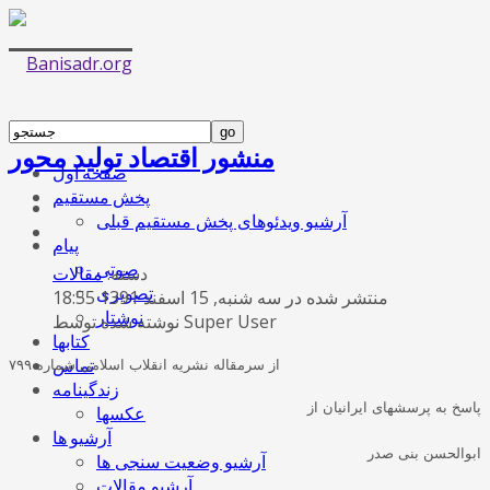
منشور اقتصاد تولید محور
صفحه اول
پخش مستقیم
آرشیو ویدئوهای پخش مستقیم قبلی
پیام
صوتی
دسته:
مقالات
تصویری
منتشر شده در سه شنبه, 15 اسفند 1391 18:55
نوشتار
نوشته شده توسط Super User
کتابها
تماس
از سرمقاله نشریه انقلاب اسلامی شماره ۷۹۹
زندگینامه
پاسخ به پرسشهای ایرانیان از
عکسها
آرشیو ها
ابوالحسن بنی صدر
آرشیو وضعیت سنجی ها
آرشیو مقالات