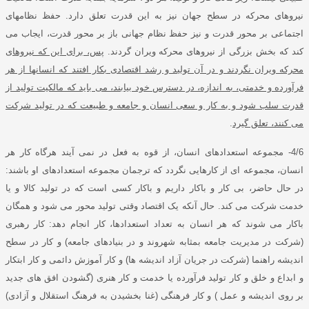
نیروهای محرکه در سطح جهان نیز به این قدرت تعلق دارد
.
حفظ نظامهای
اجتماعی بر محور قدرت و نیز حفظ نظام جهانی باز بر محور قدرت، ایجاب می
کند که بخش بزرگی از نیروهای محرکه ویران گردند
.
پس، برای این که نیروهای
محرکه ویران نگردند و در آن تولید و رشد اقتصادی بکار افتند که انسانها از هر
فرآورده و خدمتی، به اندازه، در دسترس خود بیابند، می باید که مالکیت تولید از
قدرت سلب شود و به کار و سعی انسان و جامعه و طبیعت که در تولید شرکت
می کنند، تعلق گیرد
.
4/6-
مجموعه استعدادهای انسان، از قوه به فعل در نمی آیند هرگاه کار هر
انسان، مجموعه ای از کارهایی نگردد که ترجمان مجموعه استعدادهای او باشند
:
در حال حاضر، بی کار و باکار داریم و باکار کسی است که در تولید کالا و یا
خدمت شرکت می کند
.
حال آنکه یک اقتصاد وقتی تولید محور می شود و همگان
باکار می شوند که هر انسان به تعداد استعدادها، کار انجام دهد
:
کار رهبری
(
شرکت در مدیریت جامعه بمثابه شهروند و در بنیادهای جامعه
)
و کار در سطح
اندیشه راهنما
(
شرکت در جریان آزاد اندیشه ها
)
و کار آموزش دائمی و کار ابتکار
و ابداع و خلق و کار تولید فرآورده یا خدمت و کار هنری
(
گشودن افق های جدید
بر روی اندیشه و عمل
)
و کار فرهنگی
(
غنا بخشیدن به فرهنگ استقلال و آزادی
)