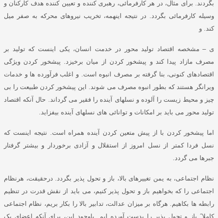
بگردند
.
برای مثال، در هر کارفرمائی، رهبری کننده و تعیین کننده هدف کارکنان و
وسیله کارفرمائی بگردد
.
در نتیجه اینهمه، تخریب نیروهای محرکه به صفر میل
کند
.
و
ی – مشخصه اقتصاد تولید محور در خدمت انسان، یکی اینست که تولید بر
مصرف مازاد پیدا کند و پیشخور کردن از میان برخیزد
.
پیشخور کردن ویژگی
اقتصادهای کنونی، بنا گرفته بر مصرف انبوه است
.
و اغلب فرآورده ها و خدمات
ویرانگر هستند که بطور انبوه مصرف می شوند
.
این پیشخور کردن طبیعت را بی
چیز و محیط زیست را آلوده و نسلهای آینده را فقیر می گرداند
.
حال آنکه اقتصاد
تولید محور می باید بر امکانات و توانائی های نسلهای آینده بیفزاید
.
اما پیشخور کردن با از پیش متعین کردن آینده همراه است
.
نتیجه اینست که
نسل فردا کمتر از نسل امروز از استقلال و آزادی برخوردار و بیشتر گرفتار
جبرها می گردد
.
نظام اجتماعی، به یمن تغییرهای بالا، باز و تحول پذیر بگردد
.
درحقیقت، هرنظام
اجتماعی را که بخواهیم باز و تحول پذیر کنیم، می باید از نقش قدرت در تنظیم
رابطه ها بکاهیم
.
هرگاه بر میزان عدالت، تدابیر بالا را بکار بریم، نظام اجتماعی
کاملا
˝
باز و تحول پذیر را بدست آورده ایم
.
باوجود این، برای آنکه اعضای یک