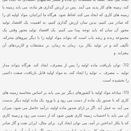
کند، زمینه های کار پدید می آیند
.
پس در ارزش گذاری هر ماده، می باید زمینه یا
زمینه های کاری که ایجاد می کند، لحاظ شود
.
هرگاه ما ایرانیان، مواد اولیه ای را
که صادر می کنیم، بدین سان ارزش گذاری کنیم، به اهمیت یک اقتصاد تولید
محور آن سان که باید توجه پیدا می کنیم
:
یک اقتصاد تولید محور وقتی یک
مجموعه زنده و رشد یاب است که بتواند مواد اولیه را با دیگر نیروهای محرکه،
تألیف کند و در تولید بکار برد
.
زمان به زمان، بر مشتقات و کاربردهای آن
بیفزاید
.
و
7/2-
توان بازیافت ماده اولیه را پس از مصرف، ایجاد کند
.
هرگاه بتواند مدار
تولید
←
مصرف
←
تولید را ایجاد کند، به مواد اولیه قابل بازیافت، صفت دائمی
را بخشیده است
.
7/3-
مبادله مواد اولیه با کشورهای دیگر نیز می باید بر اساس محاسبه زمینه های
کاری که با صدور یک ماده از دست می رود و با ورود یک ماده اولیه دیگر بدست
می آید، به عمل آید
.
اگر در ازای صدور ماده اولیه، درآمد حاصل می شود، میزان
آن می باید با احتساب زمینه کاری تعیین شود که از دست می رود و زمینه کاری
که با بکار انداختن در آمد، می توان ایجاد کرد
.
برای مثال، ایران نفت و گاز صادر
می کند، زمینه های کار بسیاری را از دست می دهد
.
اگر با درآمد آن، از سوئی