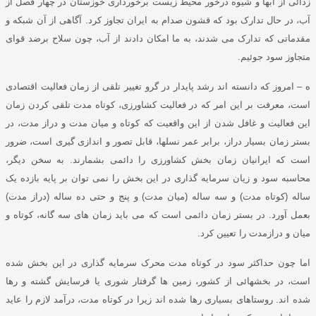
زدائی از آبها و شیوه درخور محیط زیست برخورداری خوزستان در چهار فصل از
آب، در حال تدارک بود که قشون صدام به ایران تجاوز کرد
.
آگاهی از آن شبکه و
مقدماتی که تدارک می شدند، به ما امکان دادند از آب، چون سلاح برضد قوای
متجاوز سود جوئیم
.
ه – امروز که دانسته اند رشد پایدار در گرو تغییر تلقی از زمان فعالیت اقتصادی
است، معرفت بر این امر که در فعالیت کشاورزی، کوتاه مدت تلقی کردن زمان
این فعالیت و غافل شدن از این واقعیت که کوتاه و میان مدت و دراز مدت، در
بستر زمان بسیار دراز، برابر عمر نسلها، قابل تصور و اندازی گیری است، ضرور
است که ایرانیان زمان بخش کشاورزی را دائمی بشمارند
.
به سخن دیگر،
محاسبه سود و زیان سرمایه گذاری در این بخش را نمی توان بر پایه بازده یک
ساله
(
کوتاه مدت
)
و سه ساله
(
میان مدت
)
و پنج و حتی ده ساله
(
دراز مدت
)
بعمل آورد
.
در بستر زمان دائمی است که می باید زمان های سه گانه، کوتاه و
میان و درازمدت را تعیین کرد
.
اما چون حداکثر سود در کوتاه مدت محرک سرمایه گذاری در این بخش شده
است، در بخشهائی از کشور، زمین ها گرفتار شوری یا فرسایش گشته و رها
شده اند
.
روستاهای بسیاری رها شده اند زیرا در کوتاه مدت، درآمد لازم را عاید