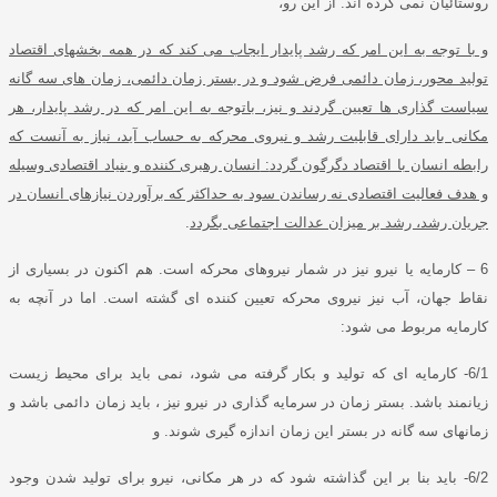
روستائیان نمی کرده اند
.
از این رو،
و با توجه به این امر که رشد پایدار ایجاب می کند که در همه بخشهای اقتصاد
تولید محور، زمان دائمی فرض شود و در بستر زمان دائمی، زمان های سه گانه
سیاست گذاری ها تعیین گردند و نیز، باتوجه به این امر که در رشد پایدار، هر
مکانی باید دارای قابلیت رشد و نیروی محرکه به حساب آید، نیاز به آنست که
رابطه انسان با اقتصاد دگرگون گردد
:
انسان رهبری کننده و بنیاد اقتصادی وسیله
و هدف فعالیت اقتصادی نه رساندن سود به حداکثر که برآوردن نیازهای انسان در
جریان رشد، رشد بر میزان عدالت اجتماعی بگردد
.
6 –
کارمایه یا نیرو نیز در شمار نیروهای محرکه است
.
هم اکنون در بسیاری از
نقاط جهان، آب نیز نیروی محرکه تعیین کننده ای گشته است
.
اما در آنچه به
کارمایه مربوط می شود
:
6/1-
کارمایه ای که تولید و بکار گرفته می شود، نمی باید برای محیط زیست
زیانمند باشد
.
بستر زمان در سرمایه گذاری در نیرو نیز ، باید زمان دائمی باشد و
زمانهای سه گانه در بستر این زمان اندازه گیری شوند
.
و
6/2-
باید بنا بر این گذاشته شود که در هر مکانی، نیرو برای تولید شدن وجود