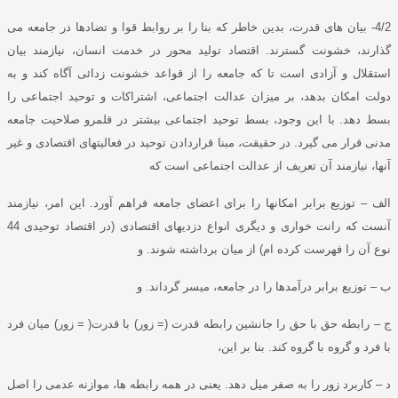
4/2-
بیان های قدرت، بدین خاطر که بنا را بر روابط قوا و تضادها در جامعه می
گذارند، خشونت گسترند
.
اقتصاد تولید محور در خدمت انسان، نیازمند بیان
استقلال و آزادی است تا که جامعه را از قواعد خشونت زدائی آگاه کند و به
دولت امکان بدهد، بر میزان عدالت اجتماعی، اشتراکات و توحید اجتماعی را
بسط دهد
.
با این وجود، بسط توحید اجتماعی بیشتر در قلمرو صلاحیت جامعه
مدنی قرار می گیرد
.
در حقیقت، مبنا قراردادن توحید در فعالیتهای اقتصادی و غیر
آنها، نیازمند آن تعریف از عدالت اجتماعی است که
الف – توزیع برابر امکانها را برای اعضای جامعه فراهم آورد
.
این امر، نیازمند
آنست که رانت خواری و دیگری انواع دزدیهای اقتصادی
(
در اقتصاد توحیدی
44
نوع آن را فهرست کرده ام
)
از میان برداشته شوند
.
و
ب – توزیع برابر درآمدها را در جامعه، میسر گرداند
.
و
ج – رابطه حق با حق را جانشین رابطه قدرت
(=
زور
)
با قدرت
( =
زور
)
میان فرد
با فرد و گروه با گروه کند
.
بنا بر این،
د – کاربرد زور را به صفر میل دهد
.
یعنی در همه رابطه ها، موازنه عدمی را اصل