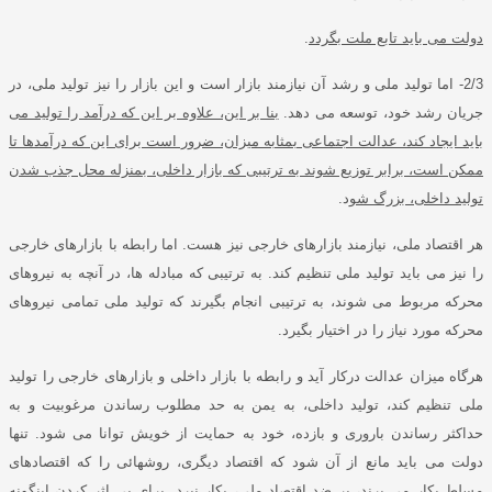
دولت می باید تابع ملت بگردد
.
2/3-
اما تولید ملی و رشد آن نیازمند بازار است و این بازار را نیز تولید ملی، در
جریان رشد خود، توسعه می دهد
.
بنا بر این، علاوه بر این که درآمد را تولید می
باید ایجاد کند، عدالت اجتماعی بمثابه میزان، ضرور است برای این که درآمدها تا
ممکن است، برابر توزیع شوند به ترتیبی که بازار داخلی، بمنزله محل جذب شدن
تولید داخلی، بزرگ شو
د
.
هر اقتصاد ملی، نیازمند بازارهای خارجی نیز هست
.
اما رابطه با بازارهای خارجی
را نیز می باید تولید ملی تنظیم کند
.
به ترتیبی که مبادله ها، در آنچه به نیروهای
محرکه مربوط می شوند، به ترتیبی انجام بگیرند که تولید ملی تمامی نیروهای
محرکه مورد نیاز را در اختیار بگیرد
.
هرگاه میزان عدالت درکار آید و رابطه با بازار داخلی و بازارهای خارجی را تولید
ملی تنظیم کند، تولید داخلی، به یمن به حد مطلوب رساندن مرغوبیت و به
حداکثر رساندن باروری و بازده، خود به حمایت از خویش توانا می شود
.
تنها
دولت می باید مانع از آن شود که اقتصاد دیگری، روشهائی را که اقتصادهای
مسلط بکار می برند، بر ضد اقتصاد ملی، بکار نبرد
.
برای بی اثر کردن اینگونه