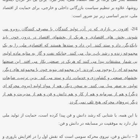
روشها، علاوه بر تنظیم سیاست بازرگانی داخلی و خارجی، برای حمایت از اقتصاد
ملی، تدبیر اساسی زیر نیز ضرور است
:
2/4-
افزون بر بازاری که در آن، تولید کنندگان با مصرف کنندگان روبرو می
شوند، بخش های اقتصادی و هریک از بخشهای اقتصاد در درون خود، باید
بایکدیگر، داد و ستد کنند
.
این داد و ستدها هستند که اقتصادی ملی را به یک
مجموعه زنده و رشد یاب، بدل می کنند
.
چنانکه نفت و گاز به مثابه ماده اولیه،
بی شمار مشتقات پیدا می کنند که هریک در صنعتی بکار می افتد
.
این صنعتها
مجموعه ای را بوجود می آوردند
.
این مجموعه، بنوبه خود، با مجموعه های دیگر،
بخشهای صنعتی و کشاورزی و خدمات، داد و ستد می کند
.
بدین ترتیب، ضایعات
تولید، به صفر میل می کنند
.
به سخن دیگر، هم از مواد اولیه
(
نیروی محرکه ای
دیگر
)
و هم از سرمایه و هم از کار و هم دانش و فن و هم از مدیریت و هم از
دیگر نیروهای محرکه، هیچ تلف نمی گردد
.
با این همه، با شتابی که رشد دانش و فن پیدا کرده است، حمایت از تولید ملی
نیاز دارد به موفقیت در مسابقه در دانش و فن
:
3 –
دانش و فن، نیروی محرکه سومی است که نقش اول را در افزایش باروری و