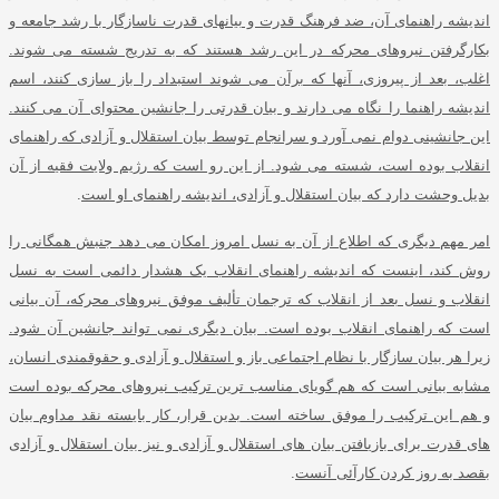
اندیشه راهنمای آن، ضد فرهنگ قدرت و بیانهای قدرت ناسازگار با رشد جامعه و
بکارگرفتن نیروهای محرکه در این رشد هستند که به تدریج شسته می شوند
.
اغلب، بعد از پیروزی، آنها که برآن می شوند استبداد را باز سازی کنند، اسم
اندیشه راهنما را نگاه می دارند و بیان قدرتی را جانشین محتوای آن می کنند
.
این جانشینی دوام نمی آورد و سرانجام توسط بیان استقلال و آزادی که راهنمای
انقلاب بوده است، شسته می شود
.
از این رو است که رژیم ولایت فقیه از آن
بدیل وحشت دارد که بیان استقلال و آزادی، اندیشه راهنمای او است
.
امر مهم دیگری که اطلاع از آن به نسل امروز امکان می دهد جنبش همگانی را
روش کند، اینست که اندیشه راهنمای انقلاب یک هشدار دائمی است به نسل
انقلاب و نسل بعد از انقلاب که ترجمان تألیف موفق نیروهای محرکه، آن بیانی
است که راهنمای انقلاب بوده است
.
بیان دیگری نمی تواند جانشین آن شود
.
زیرا هر بیان سازگار با نظام اجتماعی باز و استقلال و آزادی و حقوقمندی انسان،
مشابه بیانی است که هم گویای مناسب ترین ترکیب نیروهای محرکه بوده است
و هم این ترکیب را موفق ساخته است
.
بدین قرار، کار بایسته نقد مداوم بیان
های قدرت برای بازیافتن بیان های استقلال و آزادی و نیز بیان استقلال و آزادی
بقصد به روز کردن کارآئی آنست
.