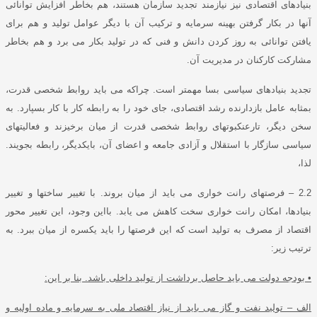
بنیادهای اقتصادی نیز نیازمند تجدید سازمان هستند، هم بخاطر افزایش توانائی
آنها در بکار گرفتن بهینه سرمایه و ترکیب آن با دیگر عوامل تولید و هم برای
یافتن توانائی به روز کردن دانش و فنی که در تولید بکار می برد و هم بخاطر
مشارکت کارکنان در مدیریت آن
.
تجدید بنیادهای سیاسی بسا مهمتر است
.
چراکه می باید روابط شخصی قدرت،
بمثابه عامل بازدارنده رشد اقتصادی، جای خود را به رابطه کار با کار بسپارد
.
به
سخن دیگر، تارعنکبوتهای روابط شخصی قدرت از میان برخیزند و فعالیتهای
سیاسی سازگار با استقلال و آزادی جامعه و اعضای آن، بایکدیگر، رابطه بجویند
.
لذا،
2.2 –
فرصتهای رانت خواری می باید از میان بروند
.
با تغییر ساختها و تغییر
بنیادها، امکان رانت خواری سخت کاهش می یابد
.
بااین وجود، این تغییر محور
اقتصاد از مصرف به تولید است که این فرصتها را باید یکسره از میان ببرد
.
به
ترتیب زیر
:
•
بودجه دولت می باید حاصل برداشت از تولید داخلی باشد
.
بنا بر این
:
الف – تولید نفت و گاز می باید از نیاز اقتصاد ملی به سرمایه و ماده اولیه و