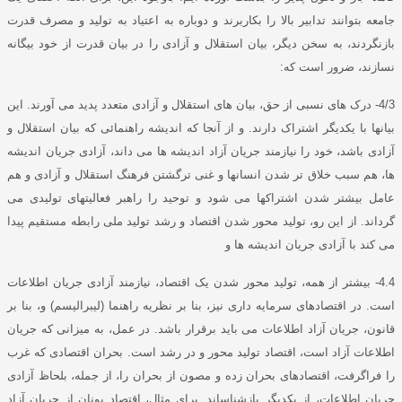
جامعه بتوانند تدابیر بالا را بکاربرند و دوباره به اعتیاد به تولید و مصرف قدرت
بازنگردند، به سخن دیگر، بیان استقلال و آزادی را در بیان قدرت از خود بیگانه
نسازند، ضرور است که
:
4/3-
درک های نسبی از حق، بیان های استقلال و آزادی متعدد پدید می آورند
.
این
بیانها با یکدیگر اشتراک دارند
.
و از آنجا که اندیشه راهنمائی که بیان استقلال و
آزادی باشد، خود را نیازمند جریان آزاد اندیشه ها می داند، آزادی جریان اندیشه
ها، هم سبب خلاق تر شدن انسانها و غنی ترگشتن فرهنگ استقلال و آزادی و هم
عامل بیشتر شدن اشتراکها می شود و توحید را راهبر فعالیتهای تولیدی می
گرداند
.
از این رو، تولید محور شدن اقتصاد و رشد تولید ملی رابطه مستقیم پیدا
می کند با آزادی جریان اندیشه ها و
4.4-
بیشتر از همه، تولید محور شدن یک اقتصاد، نیازمند آزادی جریان اطلاعات
است
.
در اقتصادهای سرمایه داری نیز، بنا بر نظریه راهنما
(
لیبرالیسم
)
و، بنا بر
قانون، جریان آزاد اطلاعات می باید برقرار باشد
.
در عمل، به میزانی که جریان
اطلاعات آزاد است، اقتصاد تولید محور و در رشد است
.
بحران اقتصادی که غرب
را فراگرفت، اقتصادهای بحران زده و مصون از بحران را، از جمله، بلحاظ آزادی
جریان اطلاعات، از یکدیگر بازشناساند
.
برای مثال، اقتصاد یونان از جریان آزاد