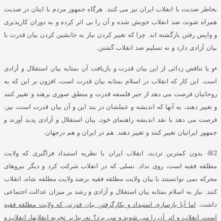
بخاطر ضدیت با انقلاب ایران نیز می کنند
.
هرگاه جمهور مردم با اینان در ضدیت
همراه شوند، ضد انقلاب خویش شده و آن را بی اثر کرده و به دوران کارپذیری
و واپس رفتن بازگشته اند
.
چرا که تغییر کردن نیاز به جانشین کردن بیان قدرت با
بیان آزادی دارد و نه تسلیم ضد انقلاب گشتن
.
•
و یا تناقض زدائی از این بیان قدرت و بازیافت آن بمثابه بیان استقلال و آزادی
است
.
این کار که انقلاب در اسلام بمثابه بیان قدرت است، افزون بر این که به
روحانیان فرصت می دهد از جبر فلسفه قدرت و منطق صوری برهند و تغییر کنند
و تغییر دهند، به آنها که اندیشه و عملشان در بند این و آن بیان قدرت است، نیز،
فرصت می دهد با نقد اندیشه راهنمای خود، بیان استقلال و آزادی پدید آورند و
جمهور ایرانیان تغییر کنند و تغییر دهند
.
هم در ایران و هم درجهان
.
8/2-
بدون کمترین تردید، انقلاب ایران با نظریه استبداد فراگیری که ولایت
مطلقه فقیه است، روی نداد
.
نسلی که در انقلاب شرکت کرد و دیگر نیروهای
محرکه نمی توانستند با بیان ولایت مطلقه فقیه برضد ولایت مطلقه شاه، انقلاب
کنند
.
نیاز به اسلام بمثابه بیان استقلال و آزادی و رشد بر میزان عدالت اجتماعی
داشت
.
اما آیا بازسازی استبداد و بکارگرفتن بیان قدرتی که ولایت مطلقه فقیه
است، انقلاب و اثر آن را می شوید و می برد؟ نه، بنا بر تجربه انقلابها، انقلاب و