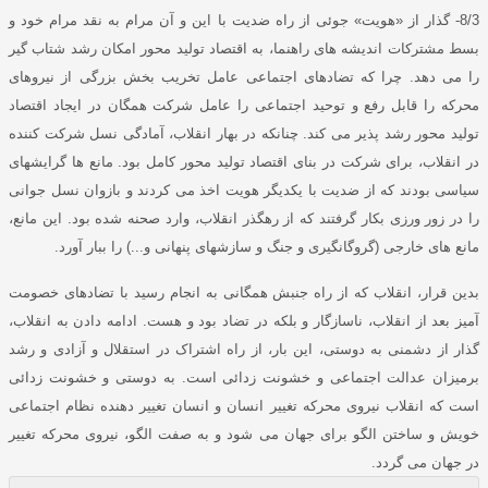
8/3-
گذار از
«
هویت
»
جوئی از راه ضدیت با این و آن مرام به نقد مرام خود و
بسط مشترکات اندیشه های راهنما، به اقتصاد تولید محور امکان رشد شتاب گیر
را می دهد
.
چرا که تضادهای اجتماعی عامل تخریب بخش بزرگی از نیروهای
محرکه را قابل رفع و توحید اجتماعی را عامل شرکت همگان در ایجاد اقتصاد
تولید محور رشد پذیر می کند
.
چنانکه در بهار انقلاب، آمادگی نسل شرکت کننده
در انقلاب، برای شرکت در بنای اقتصاد تولید محور کامل بود
.
مانع ها گرایشهای
سیاسی بودند که از ضدیت با یکدیگر هویت اخذ می کردند و بازوان نسل جوانی
را در زور ورزی بکار گرفتند که از رهگذر انقلاب، وارد صحنه شده بود
.
این مانع،
مانع های خارجی
(
گروگانگیری و جنگ و سازشهای پنهانی و
...)
را ببار آورد
.
بدین قرار، انقلاب که از راه جنبش همگانی به انجام رسید با تضادهای خصومت
آمیز بعد از انقلاب، ناسازگار و بلکه در تضاد بود و هست
.
ادامه دادن به انقلاب،
گذار از دشمنی به دوستی، این بار، از راه اشتراک در استقلال و آزادی و رشد
برمیزان عدالت اجتماعی و خشونت زدائی است
.
به دوستی و خشونت زدائی
است که انقلاب نیروی محرکه تغییر انسان و انسان تغییر دهنده نظام اجتماعی
خویش و ساختن الگو برای جهان می شود و به صفت الگو، نیروی محرکه تغییر
در جهان می گردد
.