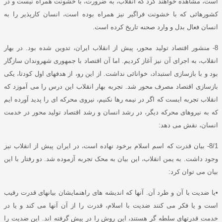
است، مشاهده خواهند کرد که انقلاب، به ضرورت، با خشونت همراه نیست و در
کشورهائی که با خشونت فراگیر نیز همراه بوده است، انسان کارپذیر را به
انسان فعال بدل و وارد صحنه تاریخ کرده است
.
8-
منشور اقتصاد تولید محور، پیش از انقلاب ایران، تدوین شده بود
.
در بهار
انقلاب، به اجرای آن نیز آغاز کردیم
.
اما آن اقتصاد با جمهوری شهروندان سازگار
بود و با بازسازی استبداد، خوانائی نداشت
.
از این رو، از هدفهای اول کودتا، یکی
بازسازی اقتصاد مصرف محور شد
.
تجربه بهار انقلاب این درس را می آموزد که
انقلاب تجربه ایست که اگر در نیمه رها نکنیم، نیروی محرکه ای را پدید آورده ایم
که به نیروهای محرکه دیگر، در رشد انسان و رشد اقتصاد تولید محور در خدمت
انسان، نقش می دهد
:
8/1-
بیان قدرت که اسم اسلام برخود نهاده است، در ایران پیش از انقلاب نیز
وجود داشت
.
به یمن انقلاب، این بیان به محک تجربه آزموده شد
.
دو رفتار با این
بیان می توان کرد
:
•
یا ضدیت با آن و طرد آن
.
آنها که اندیشه های راهنمایشان بیانهای قدرت رقیب
است و یا فکر می کنند ضدیت با اسلام، قدرت را از آن آنها می کند و یا در
خدمت قدرتهای سلطه گر هستند، این روش را در پیش گرفته اند
.
این ضدیت را