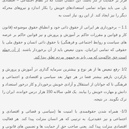
قرار بر حمایت از کار باشد، این انسان است که در نظام اجتماعی – اقتصادی
باز، می باید بتواند تمامی استعدادهای خویش را بکار اندازد و نیروهای محرکه
دیگر را نیز ایجاد کند
.
از این رو، نیاز است به
1.1 –
برخورداری هر ایرانی از حقوق ذاتی خود و انطباق حقوق موضوعه
(
قانون
کار و قوانین و مقررات حاکم بر آموزش و پرورش و نیز قوانین حاکم بر عرصه
های سیاست و روابط اجتماعی و فرهنگی
)
با حقوق ذاتی انسان و حقوق ملی یا
حقوقی که تمامی ایرانیان، بدون تبعیض باید از آن برخوردار باشند
.
از آن جمله
است حق حاکمیت که می باید به جمهور مردم تعلق پیدا کند
.
1/2 -
رفع تبعیض ها از هر نوع و بیشترین سرمایه گذاری در آموزش و پرورش و
بازکردن بازهم بیشتر فضا در هر چهار بعد سیاسی و اقتصادی و اجتماعی و
فرهنگی تا که جوانان از استقلال و آزادی خویش برخوردار و کار درخور استعداد و
دانش و مهارت خویش را بیابند
.
یک قلم، سالانه
150
هزار درس خوانده، ایران را
ترک نگویند
.
در نتیجه،
1/3-
همراه شدن حقوقمندی با امنیت ها
(
سیاسی و قضائی و اقتصادی و
اجتماعی و نیز عقیدتی
)
، به ترتیبی که هر انسان منزلت پیدا کند
.
هر فعالیت
اقتصادی منزلت پیدا کند
.
یعنی صاحب حق از حمایت ها و تضمین های قانونی و