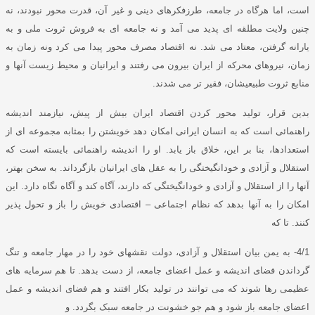
است، اما هرگاه در جامعه، طرزفکرهای دینی و غیر آن، قدرت محور نبودند، نه
چنین ولایت مطلقه ای پدید می آمد و نه جامعه ای به فروش ثروت ملی و به
یارانه گرفتن، معتاد می شد
.
نه اقتصاد مصرف محور پیدا می کرد ونه زمان به
زمان، نیروهای محرکه از ایران بیرون می رفتند و ایرانیان و محیط زیست آنها و
منابع ثروت طبیعیشان، فقیر تر می شدند
.
بدین قرار، تولید محور کردن اقتصاد ایران بیش از پیش، نیازمند اندیشه
راهنمائی است که به انسان ایرانی امکان دهد خویشتن را بمثابه مجموعه ای از
استعدادها، بنا بر این، خلاق باز یابد
.
او را اندیشه راهنمائی بایسته است که
استقلال و آزادی و خودانگیختگی را به عقل های ایرانیان بازگرداند
.
به سخن بهتر،
آنها را از استقلال و آزادی و خودانگیختگی که دارند، آگاه کند و آگاه نگاه دارد
.
این
امکان را به آنها بدهد که نظام اجتماعی – اقتصادی خویش را باز و تحول پذیر
کنند
.
تا که
4/1-
به یمن بیان استقلال و آزادی، دولت نقشهای خود را در مهار جامعه و تنگ
گرداندن فضای اندیشه و عمل اعضای جامعه، از دست بدهد
.
تا هم سرمایه های
عظیمی رها شوند که می توانند در تولید بکار افتند و هم فضای اندیشه و عمل
اعضای جامعه باز شود و هم جو خشونت در جامعه سبک بگردد
.
و