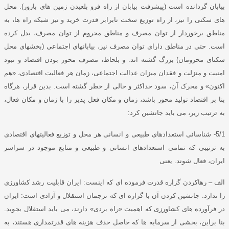
بیابان گردانده است
(
پیشرفت بیابان از راه فرو بلعیدن زمین های بارور
).
محل
های سکنی را نیز، از راه توزیع سخت نابرابر قدرت خرید و نیز شبکه راه ها، به
مناطق برخوردار از توان مصرف و مناطق محروم از توان مصرف، بدل کرده
است
.
حتی در مناطق دارای توان مصرف نیز، بیابانهای اجتماعی
(
بخشهای محل
سکنای محرومان
)
بزرگ گشته اند
.
و بلحاظ، مصرف محور بودن اقتصاد و نبود
امنیت و منزلت و فقدان میزان عدالت اجتماعی، زمان هر فعالیت اقتصادی،
«
هم
اکنون
»
و محرک آن، سود حداکثر و خالی از خطر گشته است
.
بدین قرار، هرگاه
بنا بر اقتصاد تولید محور باشد، زمان و مکان فعل پذیر را با زمان و مکان فعال،
به ترتیب زیر، می باید جانشین کرد
:
5/1-
شناسائی استعدادهای طبیعی و انسانی هر محل و توزیع فعالیتهای اقتصادی
به ترتیبی که تمامی استعدادهای انسانی و طبیعی و منابع موجود در سراسر
ایران، فعال شوند
.
یعنی
الف – رهاکردن گزاره قدرت فرموده ای که اینست
:
ایران قابلیت رشد کشاورزی
را ندارد
.
جانشین کردن آن با گزاره ای که ترجمان استقلال و آزادی است
:
ایران
در فرآورده های کشاورزی که اهمیت
«
راه بردی
»
دارند، می باید استقلال بجوید
.
بنا براین، بخشی از سرمایه ها که حاصل حذف هزینه های قدرتمداری هستند، به