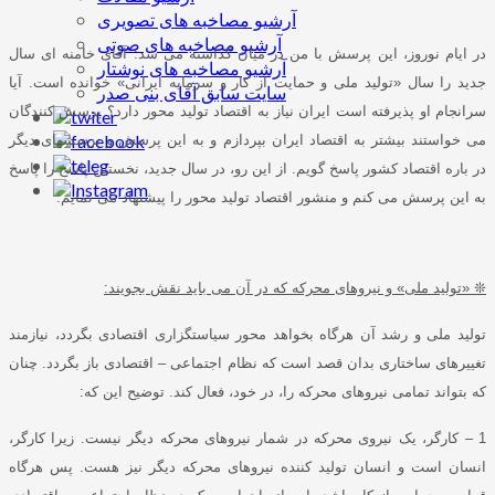
آرشیو مصاخبه های تصویری
آرشیو مصاخبه های صوتی
در ایام نوروز، این پرسش با من در میان گذاشته می شد
:
آقای خامنه ای سال
آرشیو مصاخبه های نوشتار
جدید را سال
«
تولید ملی و حمایت از کار و سرمایه ایرانی
»
خوانده است
.
آیا
سایت سابق آقای بنی صدر
سرانجام او پذیرفته است ایران نیاز به اقتصاد تولید محور دارد؟ پرسش کنندگان
می خواستند بیشتر به اقتصاد ایران بپردازم و به این پرسش و پرسشهای دیگر
در باره اقتصاد کشور پاسخ گویم
.
از این رو، در سال جدید، نخستین پاسخ را پاسخ
به این پرسش می کنم و منشور اقتصاد تولید محور را پیشنهاد می نمایم
:
❊
«
تولید ملی
»
و نیروهای محرکه که در آن می باید نقش بجویند
:
تولید ملی و رشد آن هرگاه بخواهد محور سیاستگزاری اقتصادی بگردد، نیازمند
تغییرهای ساختاری بدان قصد است که نظام اجتماعی – اقتصادی باز بگردد
.
چنان
که بتواند تمامی نیروهای محرکه را، در خود، فعال کند
.
توضیح این که
:
1 –
کارگر، یک نیروی محرکه در شمار نیروهای محرکه دیگر نیست
.
زیرا کارگر،
انسان است و انسان تولید کننده نیروهای محرکه دیگر نیز هست
.
پس هرگاه