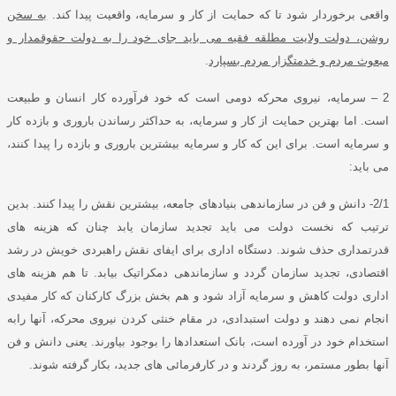
واقعی برخوردار شود تا که حمایت از کار و سرمایه، واقعیت پیدا کند
.
به سخن
روشن، دولت ولایت مطلقه فقیه می باید جای خود را به دولت حقوقمدار و
مبعوث مردم و خدمتگزار مردم بسپارد
.
2 –
سرمایه، نیروی محرکه دومی است که خود فرآورده کار انسان و طبیعت
است
.
اما بهترین حمایت از کار و سرمایه، به حداکثر رساندن باروری و بازده کار
و سرمایه است
.
برای این که کار و سرمایه بیشترین باروری و بازده را پیدا کنند،
می باید
:
2/1-
دانش و فن در سازماندهی بنیادهای جامعه، بیشترین نقش را پیدا کنند
.
بدین
ترتیب که نخست دولت می باید تجدید سازمان یابد چنان که هزینه های
قدرتمداری حذف شوند
.
دستگاه اداری برای ایفای نقش راهبردی خویش در رشد
اقتصادی، تجدید سازمان گردد و سازماندهی دمکراتیک بیابد
.
تا هم هزینه های
اداری دولت کاهش و سرمایه آزاد شود و هم بخش بزرگ کارکنان که کار مفیدی
انجام نمی دهند و دولت استبدادی، در مقام خنثی کردن نیروی محرکه، آنها رابه
استخدام خود در آورده است، بانک استعدادها را بوجود بیاورند
.
یعنی دانش و فن
آنها بطور مستمر، به روز گردند و در کارفرمائی های جدید، بکار گرفته شوند
.