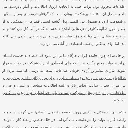
اطلاعات محروم بود
.
دولت حتی به اتحادیه اروپا، اطلاعات و آمار نادرست می
داد و حاصل آن، اقتصاد ورشکسته یونان است که گرفتار قرضه ای بسیار سنگین
و قیمومت اروپا و صندوق بین المللی پول گشته است
.
قشرهای زحمتکش نه از
چند و چون فعالیت کارفرمائی هائی اطلاع داشته اند که در آنها کار می کنند و نه
از قرضه ستانی های دولت و مؤسسات پولی و مالی و صنعتی آگاهی می یافته
اند
.
اما بهای سنگین ریاضت اقتصادی را آنان می پردازند
.
در جامعه ای چون جامعه ایران، هرگاه بنا بر این شود که اقتصاد به خدمت انسان
درآید و تولید محور بگردد و رابطه های اقتصادی از راه شرکت در تولید برقرار
شوند، نیاز به بیشترین آزادی جریان اطلاعات است
.
به ترتیبی که همه مردم از
فعالیتهای مالی دولت و نیز مؤسسات مالی و پولی و بازرگانی داخلی و خارجی و
نیز میزان شدن عدالت
(
تدابیر بالا
)
و البته اطلاعات سیاسی و علمی و فنی و
اطلاعات پیرامون نیروهای محرکه و سمت یابی فعالیتهای آنها، روزمره، آگاهی
پیدا کنند
.
4/5-
بیان استقلال و آزادی چون اندیشه راهنمای انسانها می گردد، از جمله،
رابطه کار با تولید را نیز طبیعی می گرداند
.
در حال حاضر، رابطه کار با تولید،
طبیعی نیست
.
زیر مالک کار و تولید، هر دو ، سرمایه بمثابه قدرت است
.
مالکیت