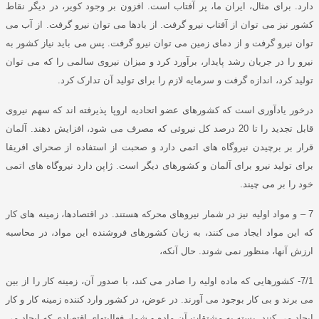
دارد
.
برای مثال، ایران ما، پر آفتاب است
.
افزون بر وجود کویر، در دیگر نقاط
کشور نیز می توان از آفتاب نیرو گرفت
.
از بادها می توان نیرو گرفت
.
از آب می
توان نیرو گرفت و از دمای زمین می توان نیرو گرفت
.
پس می باید نیاز کشور به
نیرو را در جریان رشد پایدار، برآورد کرد و میزان نیروی سالمی را که می توان
تولید کرد، اندازه گرفت و سرمایه لازم را برای تولید آن تدارک کرد
.
درخور یادآوری است که کشورهای عضو اتحادیه اروپا پذیرفته اند که سهم نیروی
قابل تجدید را تا
20
درصد کل نیروئی که مصرف می شود، افزایش دهند
.
آلمان
قرار بر برچیدن نیروگاه های اتمی دارد و صحبت از استفاده از صحرای افریقا
برای تولید نیرو برای آلمان و کشورهای دیگر است
.
ژاپن دارد نیروگاه های اتمی
خود را بر می چیند
.
7 –
و مواد اولیه نیز در شمار نیروهای محرکه هستند
.
در اقتصادها، زمینه های کار
که این مواد ایجاد می کنند، به زیان کشورهای فروشنده این مواد، در محاسبه
ارزش آنها، منظور نمی شوند
.
حال آنکه،
7/1-
کشورهایی که ماده اولیه را صادر می کند، با صدور آن، زمینه کار را از بین
می برند و بی کار بوجود می آورند
.
در عوض، در کشور وارد کننده زمینه کار و کار
ایجاد می کنند
.
بسته به مشتقات آن ماده و شمار فعالیتهای اقتصادی که ایجاد می