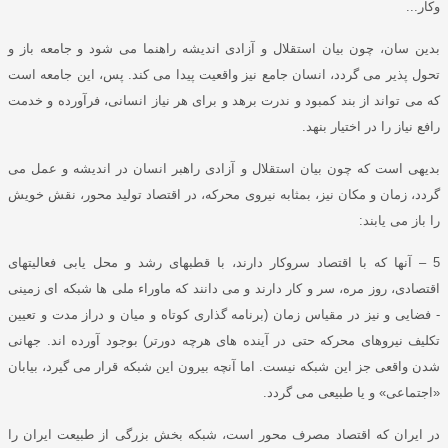
وکار
...
بدین سان، چون بیان استقلال و آزادی اندیشه راهنما می شود و جامعه باز و
تحول پذیر می گردد، انسان جامع نیز واقعیت پیدا می کند
.
پس، این جامعه است
که می تواند از بند کمبود و ندرت برهد و برای هر نیاز انسانی، فرآورده و خدمت
رافع نیاز را در اختیار بنهد
.
بدیهی است که چون بیان استقلال و آزادی راهبر انسان در اندیشه و عمل می
گردد، زمان و مکان نیز، بمثابه نیروی محرکه، در اقتصاد تولید محور، نقش خویش
را باز می یابند
:
5 –
آنها که با اقتصاد سروکار دارند، با قطبهای رشد و محل یابی فعالیتهای
اقتصادی، روز مره، سر و کار دارند و می دانند که ماوراء ملی ها شبکه ای زمینی
-
فضایی و نیز در مقیاس زمان
(
برنامه گذاری کوتاه و میان و دراز مدت و تعیین
تکلیف نیروهای محرکه حتی در آینده های هرچه دورتر
)
بوجود آورده اند
.
جهانی
شدن واقعی جز این شبکه نیست
.
اما آنچه بیرون این شبکه قرار می گیرد، بیابان
«
اجتماعی
»
و یا طبیعی می گردد
.
در ایران که اقتصاد مصرف محور است، شبکه بخش بزرگی از طبیعت ایران را