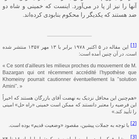
آنها را نیز از پا در می‌آورد. اینست که خمینی و شاه دو
ضد هستند که یکدیگر را محکوم بنابودی کرده‌اند.
[1]
این مقاله در ۵ اکتبر ۱۹۷۸ برابر با ۱۳ مهر ۱۳۵۷ منتشر شده
است. در آن چنین آمده است:
« Ce sont d'ailleurs les milieux proches du mouvement de M.
Bazargan qui ont récemment accrédité l'hypothèse que
Khomeiny pourrait cautionner éventuellement la "solution
Amini"
.
»
«هم‌چنین این محافل نزدیک به نهضت آقای بازرگان هستند که اخیراً
این فرضیه را معتبر دانستند که ممکن است خمینی «راه حل» امینی
را تأیید کند.»
[2]
با توجه به جملات پیشین، مقصود «وضعیت قدیم» بوده است.
[3]
میشل فوکو. او دو بار به ایران سفر کرد: بار اول از ۱۶ تا ۲۴