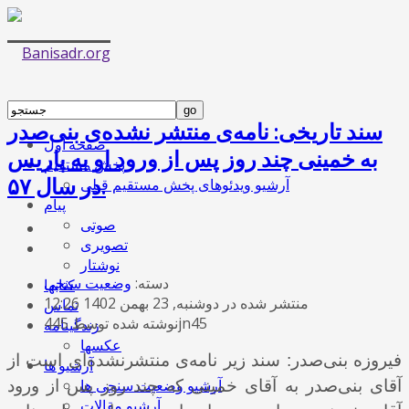
سند تاریخی: نامه‌ی منتشر نشده‌ی بنی‌صدر
صفحه اول
به خمینی چند روز پس از ورود او به پاریس
پخش مستقیم
در سال ۵۷.
آرشیو ویدئوهای پخش مستقیم قبلی
پیام
صوتی
تصویری
نوشتار
دسته:
وضعیت سنجی
کتابها
منتشر شده در دوشنبه, 23 بهمن 1402 12:26
تماس
نوشته شده توسط 445jn45
زندگینامه
عکسها
فیروزه بنی‌صدر: سند زیر نامه‌ی منتشرنشده‌ای است از
آرشیو ها
آرشیو وضعیت سنجی ها
آقای بنی‌صدر به آقای خمینی که چند روز پس از ورود
آرشیو مقالات