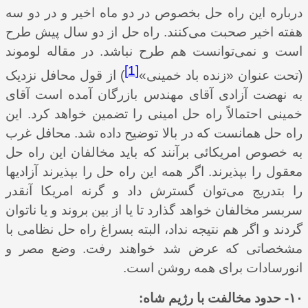
درباره این راه‌ حل بخصوص در دو ماه اخیر و در دو سه
هفته اخیر صحبت می‌کنند. راه‌ حل از دو سال پیش طرح
است و نمی‌توانست هم طرح نباشد. در مقاله لوموند
[1]
(تحت عنوان «زنده باد خمینی»
) از قول محافل نزدیک
به نهضت آزادی آقای مهندس بازرگان آمده است آقای
خمینی احتمالاً راه ‌حل امینی را
تضمین خواهد کرد. این
راه‌ حل همانست که در بالا توضیح داده شد. محافل غرب
به خصوص امریکائی برآنند که باید مخالفان این راه‌ حل
معقول را بپذیرند. اگر همه این راه‌ حل را بپذیرند آزادیها
را بتدریج می‌توان گسترش داد و گرنه امریکا آنقدر
سربسر مخالفان خواهد گذارد تا یا از بین بروند و یا ناتوان
گردند و اگر هم نتیجه نداد، البته بسراغ راه‌ حل نظامی با
مشخصاتی که عرض شد خواهند رفت. وضع مصر و
انورسادات برای همه روشن است.
۱۰- حدود مخالفت با رژیم شاه: