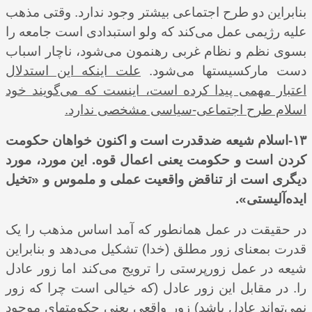
بنابراین دو طرح اجتماعی بیشتر وجود ندارد. وقتی مذهب
علیه رژیمی عمل می‌کند که ولو استبدادی است جامعه را
بسوی نظم و نظام غربی رهنمون می‌شود، ناچار اسباب
دست مارکسیستها می‌شود.
علت اینکه این استدلال
اعتبار مهمی پیدا کرده است، اینست که می‌گویند خود
اسلام طرح اجتماعی-سیاسی مشخصی ندارد.
۱۳-اسلام شیعه ضدقدرت است و اکنون خواهان حکومت
کردن است و حکومت یعنی اعمال قوه. این مورد، مورد
دیگری است از تناقض واقعیت عملی و ملموس و «تخیل
ایده‌آلیستی».
در حقیقت در عمل همانطور که آمد اساس مذهب را یک
قدرت بمعنای زور مطلق (خدا) تشکیل می‌دهد و بنابراین
شیعه در عمل زورپرستی را ترویج می‌کند اما زور عادل
را. در مقابل این زور عادل (که خیالی است چرا که زور
نمی‌تواند عادل باشد) زور واقعی یعنی حکومتهای موجود