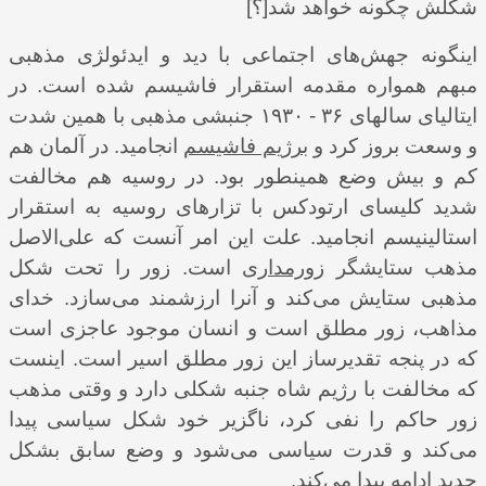
شکلش چگونه خواهد شد[؟]
اینگونه جهش‌های اجتماعی با دید و ایدئولژی مذهبی
مبهم همواره مقدمه استقرار فاشیسم شده است. در
ایتالیای سالهای ۳۶ - ۱۹۳۰ جنبشی مذهبی با همین شدت
و وسعت بروز کرد و
برژیم فاشیسم
انجامید. در آلمان هم
کم و بیش وضع همینطور بود. در روسیه هم مخالفت
شدید کلیسای ارتودکس با تزارهای روسیه به استقرار
استالینیسم انجامید. علت این امر آنست که ‌‌علی‌الاصل
مذهب ستایشگر
زورمداری
است. زور را تحت شکل
مذهبی ستایش می‌کند و آنرا ارزشمند می‌سازد. خدای
مذاهب، زور مطلق است و انسان موجود عاجزی است
که در پنجه تقدیرساز این زور مطلق اسیر است. اینست
که مخالفت با رژیم شاه جنبه شکلی دارد و وقتی مذهب
زور
حاکم را نفی کرد، ناگزیر خود شکل سیاسی پیدا
می‌کند و قدرت سیاسی می‌شود و وضع سابق بشکل
جدید ادامه پیدا می‌‌کند.