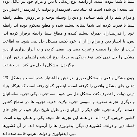
شما با شما نبوده است
.
از رابطه نوع زندگی با دین و مرام خود نیز غافل بوده
اید
.
نتیجه این شده است که بنیاد دینی قدرتمدار و دولت باز قدرتمدار اختیار دین
و مرام شما را از شما ستانده و دین را وسیله توجیه و نیز روش تنظیم رابطه
شما با قدرت کرده اند
.
شما بمثابه تسلیم شده و مطیع محکوم بوده اید رابطه
خود را قدرتمداران بمنزله تسلیم کننده و مطاع شما، رابطه برقرار کرده اید
.
پس، تا اختیار دین و مرام را از آن خود نکنید، مشکل حل نمی شود
.
نه اطاعت
کردن از جبار را تعصب و غیرت دینی و
...
معنی کردن و نه ابراز بیزاری از دین
مشکل را حل نمی کند
.
نوع زندگی و، درجا، نوع اندیشه راهنمای درخور آن را
در حقیقت،
برگزیدن، مشکل را حل می کند
.
چون مشکل واقعی با مشکل صوری، در ذهن ها اشتباه شده است و مشکل
2/3-
ذهنی جای مشکل واقعی را گرفته است، اینطور گمان رفته است که هرگاه بنیاد
دینی دولت را تصرف کند، مشکل حل می شود
.
سه تجربه، یکی تجربه ساسانیان
و دیگری تجربه صفویه و سومی تجربه ولایت فقیه، تجربه ها در سطح کشور
هستند
.
وگرنه تجربه های دیگر را ایرانیان، در طول تاریخ دراز خود، در جای جای
کشور خویش، کرده اند
.
در همه این تجربه ها، نتیجه یکی و همان بوده است
:
فساد دین و دولت
.
کشورهای دیگر ایدئولوﮊی ها را آزموده اند
.
در آن کشورها
.
نیز، ایدئولوﮊی و دولت، هردو، فاسد شده اند