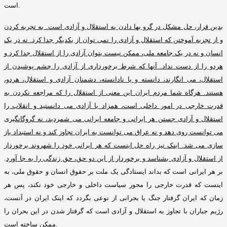
.
است
بدین قرار،
حل مشکل در گرو بها دادن به استقلال و آزادی است
.
به تجربه کردن
و از تجربه آموختن که استقلال و آزادی را نمی توان از یکدیگر جدا کرد
.
نه در یک
انسان و نه در یک جامعه ملی، ممکن نیست بتوان آزادی را از استقلال جدا کرد و
هردو را از دست نداد
.
آنها که شرط برخورداری از آزادی را چشم پوشیدن از
استقلال، می انگارند، دانسته و یا نادانسته، دشمنان آزادی و استقلال، هردو،
هستند
.
هرگاه شما مردم ایران این معنی از استقلال را که مراجعه نکردن به
قدرت خارجی در امور داخلی است، همزاد با آزادی می دانستید و انقلاب را
استقلال و آزادی جستن هر ایرانی و جامعه ایرانی می شمردید، نه گروگانگیری
می توانست روی دهد و نه عراق می توانست به ایران تجاوز کند و نه استبداد باز
سازی می شد
.
اینک نیز راه حل اینست که هر ایرانی خود را شهروند برخوردار
از استقلال و آزادی بشناسد و برخوردار از این دو حق، حق زندگی را به جا آورد
.
بر هر ایرانی است که بداند ایستادگی یک ملت بر حقوق انسان و حقوق ملی، به
اینست که قدرت خارجی را محور سیاست داخلی و خارجی خود نکند، پس هر
زمان که ایران گرفتار جنگ یا بحرانی از نوعی بگردد که اینک ایران در آنست،
رﮊیم جباران با تجاوز به استقلال و آزادی است که گرفتار شدن در این بحران را
.
ممکن ساخته است