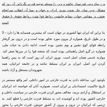
ه – بنیاد دینی قدرتمدار نباشد و دین را وسیله توجیه قدرت نگرداند
.
آن روز که
مشکل بدین سان حل شود، نوروز ایران و جهان و بسا آن انقلاب سرانجام
بخش، در مقیاس جهان، بمثابه جانشین روابط قوا شدن روابط حقوق با حقوق
.
است
بنا براین که ایران تنها کشوری در جهان است که بیشترین همسایه ها را دارد
3 –
و در طول تاریخ، همواره از بیرون مورد تجاوز بوده است و در درون نیز گرفتار
رابطه قوای کوچ نشین و بوم نشین بوده است، ادامه دادن به حیات ملی،
همواره در گرو اصل راهنمائی بوده است که منتجه قوا را در مرزها صفر کند
.
موازنه عدمی همان اصل است
.
نوروز ایران آن روز است که به یمن راهنما
کردن این اصل، انیران بر ایران مسلط نباشد و در جامعه ایرانیان، همه
.
شهروندان مستقل و آزاد باشند
باوجود این، مداخله دادن به قدرت خارجی در امور داخلی، امر واقع مستمر در
تاریخ حاکمیت استبدادیان بر ایران است
.
همواره، آنان که خواسته اند ایرانیان
در استقلال و آزادی بزیند، مخالف محور کردن قدرت خارجی در سیاست داخلی و
خارجی کشور بوده اند و کوشیده اند، ید مسلط قدرت خارجی را قطع کنند
.
به
ترتیبی که ایرانیان در درون و بیرون از کشور خویش، قدرت خارجی را محور