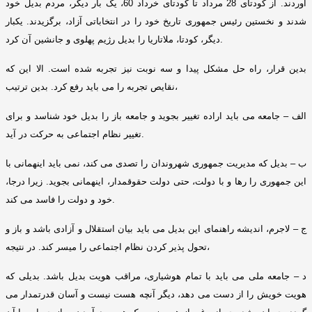
آوردند
.
از کودتای
28
مرداد تا کودتای خرداد
60
، یک بار دیگر، مردم بدیل خود
شدند و نخستین رئیس جمهوری تاریخ خود را در انتخاباتی آزاد، برگزیدند
.
یکبار
.
دیگر، کودتا، ملاتاریا را بدیل رﮊیم پهلوی و جانشین آن کرد
بدین قرار، راه حل مشکل پیدا و سه نوبت نیز تجربه شده است
.
الا این که
بدین ترتیب،
نقایص تجربه را می باید رفع کرد
.
الف – جامعه می باید اراده تغییر بجوید و جامعه باز را بدیل خود شناسد و برای
.
تغییر نظام اجتماعی به حرکت در آید
ب – بدیل که مدیریت جمهوری شهروندان را تصدی می کند، نمی باید اینهمانی با
این جمهوری را رها و با دولت، حتی دولت حقوقمدار، اینهمانی بجوید
.
زیرا درجا،
.
خود و دولت را فاسد می کند
ج – لاجرم، اندیشه راهنمای این بدیل می باید بیان استقلال و آزادی باشد و باز و
در نتیجه،
تحول پذیر کردن نظام اجتماعی را میسر کند
.
د – جامعه ملی می باید با تمام هوشیاری، مراقب هویت بدیل باشد
.
بدیلی که
هویت خویش را از دست می دهد، دیگر آنچه هست نیست و آسان قدرتمدار می