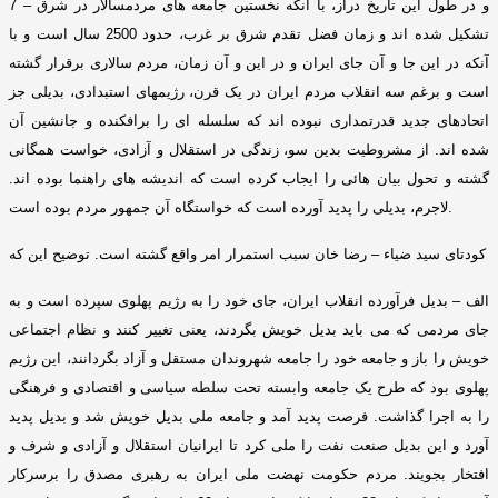
و در طول این تاریخ دراز، با آنکه نخستین جامعه های مردمسالار در شرق
–
7
تشکیل شده اند و زمان فضل تقدم شرق بر غرب، حدود
2500
سال است و با
آنکه در این جا و آن جای ایران و در این و آن زمان، مردم سالاری برقرار گشته
است و برغم سه انقلاب مردم ایران در یک قرن، رﮊیمهای استبدادی، بدیلی جز
اتحادهای جدید قدرتمداری نبوده اند که سلسله ای را برافکنده و جانشین آن
شده اند
.
از مشروطیت بدین سو، زندگی در استقلال و آزادی، خواست همگانی
گشته و تحول بیان هائی را ایجاب کرده است که اندیشه های راهنما بوده اند
.
.
لاجرم، بدیلی را پدید آورده است که خواستگاه آن جمهور مردم بوده است
کودتای سید ضیاء – رضا خان سبب استمرار امر واقع گشته است
.
توضیح این که
الف – بدیل فرآورده انقلاب ایران، جای خود را به رﮊیم پهلوی سپرده است و به
جای مردمی که می باید بدیل خویش بگردند، یعنی تغییر کنند و نظام اجتماعی
خویش را باز و
جامعه خود را جامعه شهروندان مستقل و آزاد بگردانند، این رﮊیم
پهلوی بود که طرح یک جامعه وابسته تحت سلطه سیاسی و اقتصادی و فرهنگی
را به اجرا گذاشت
.
فرصت پدید آمد و جامعه ملی بدیل خویش شد و بدیل پدید
آورد و این بدیل صنعت نفت را ملی کرد تا ایرانیان استقلال و آزادی و شرف و
افتخار بجویند
.
مردم حکومت نهضت ملی ایران به رهبری مصدق را برسرکار