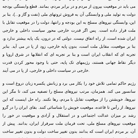
می باید در موقعیت بیرون از مردم و در برابر مردم، بمانند
.
قطع وابستگی بودجه
دولت به تولید ملی و وابستگی آن به فروش ثروتهای ملی
(
نفت و گاز و
...)
، بنا بر
این، وابستگی نیروهای مسلح به این بودجه و رانتها، دولت را در موقعیت تقابل با
ملت قرار داده است
.
پس اگر قدرت خارجی محور سیاست داخلی و خارجی
ایران شده است، از راه اتفاق نیست
.
دولتی که در درون، یک پایه بیشتر ندارد و،
بنا بر موقعیت، مقابل ملت است، بدون پایه خارجی، زود از پا در می آید
.
بنابر
تجربه ای که انقلاب ایران است و بنا بر تجربه ای که انقلابها در شرق اروپا و
دیگر نقاط جهانی هستند، رﮊیمهای تک پایه، حتی با وجود محور کردن قدرت
.
خارجی در سیاست داخلی و خارجی، از پا در می آیند
رﮊیم حاکم تمامی تلاش خود را بکار می برد و زبانش یکسره زبان دروغ است و
سانسور می کند
.
همزمان، مرتب نیروهای مسلح را تصفیه می کند، تا مگر این
نیروها، خویشتن را از موقعیت تقابل با مردم، رها نکنند
.
راه حل اینست که این
نیروها، از رأس تا قاعده، موقعیت خویش را شناسائی کنند
.
بقای ایران را در گرو
رشد بر میزان عدالت اجتماعی و در استقلال و آزادی و موقعیت در خور را
موقعیت نیروهای مسلح ملی، تحت فرمان ملت سرفراز ایران، بدانند
.
پیش از
آن، بر مردم ایران است که بدانند بدون تغییر ساخت دولت و بدون تغییر ساخت