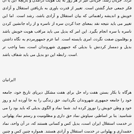
گردد
.
جریان رشد، جریانی غیر از هر روز به یک هویت درآمدن و بازیچه این یا آن
فکر جمعی جبار گشتن است
.
تغییر از قدرت باوری به بازیافتن استقلال و آزادی
خویش و اندیشه راهنمائی که بیان استقلال و آزادی باشد، رشد است
.
اما این
تغییر می باید نتیجه نقد بمعنای جدا کردن سره از ناسره و از راه جانشین کردن
ناسره با سره انجام بگیرد
.
این امر که بدیل می باید مراقب هویت خویش باشد
و بوقلمون صفت نگردد، امری بایسته است
.
اما عزم جمهورمردم به نگاه داشتن
بدیل و دمساز کردنش با بدیلی که جمهوری شهروندان است، بسا واجب تر
.
است
.
رابطه این دو بدیل می باید شفاف باشد
!
ایرانیان
هرگاه با بکار بستن هفت راه حل برای هفت مشکل دیرپای تاریخ خود، جامعه
خود را جامعه جمهوری شهروندان بگردانید، حق زندگی را به جا آورده اید و روز
خود و وطن خویش را نوروز کرده اید
.
شما نماد و الگوی بدیلی که باید بود را می
شناسید
:
بنا بر اساطیر، سیاوش نماد حق داری و مظلومیت و رستم نماد پهلوانی
در خدمت استقلال ایران است، بدیل کس و کسانی هستند که، در آن واحد، نماد
حقمداری و پهلوانی در خدمت استقلال و آزادی هستند
.
همواره چنین کس و چنین