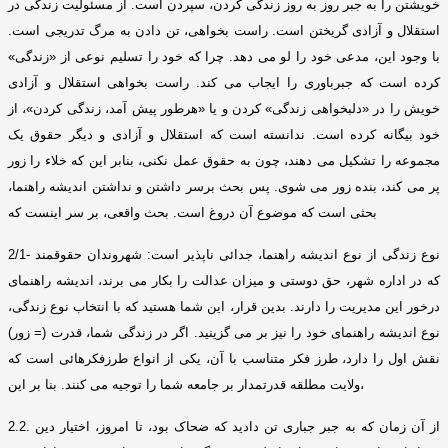
خویشتن را به جبر روز به روز زندگی کردن، سپردن است
.
از مسئولیت زندگی در
استقلال و آزادی گریختن است
.
راست بخواهی، تن دادن به مرگ تدریجی است
.
با وجود این، مدعی خود را لو می دهد
.
چرا که خود را تسلیم نوعی از
«
زندگی
»
کرده است که جبرباوری را ایجاب می کند
.
راست بخواهی استقلال و آزادی
خویش را در
«
دلبخواهی زندگی
»
کردن و یا
«
هرطور پیش آمد، زندگی کردن
»
، از
خود بیگانه کرده است
.
ندانسته است که استقلال و آزادی و دیگر حقوق یک
مجموعه را تشکیل می دهند، چون به حقوق عمل نکنی، بنابر این که خلاء را زور
پر می کند، بنده زور می شوی
.
پس بحث برسر داشتن و نداشتن اندیشه راهنما،
بحثی است که موضوع آن دروغ است
.
بحث واقعی، بر سر اینست که
نوع زندگی از نوع اندیشه راهنما، جدائی ناپذیر است
:
شهروندان حقوقمند
2/1-
که در اداره شهر، حق دوستی و میزان عدالت را بکار می برند، اندیشه راهنمای
درخور این مدیریت را دارند
.
بدین قرار، این شما هستید که با انتخاب نوع زندگی،
نوع اندیشه راهنمای خود را نیز بر می گزینید
.
اگر در زندگی شما، قدرت
(=
زور
)
نقش اول را دارد، طرز فکر متناسب با آن، یکی از انواع طرزفکرهائی است که
بنا بر این،
ولایت مطلقه قدرتمدار بر جامعه شما را توجیه می کنند
.
از آن زمان که به جبر جباری تن دادید که ضحاک بود، تا امروز، اختیار دین
2.2.