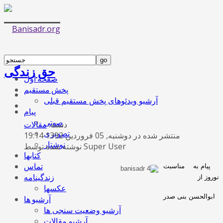
حق زندگی
صفحه اول
پخش مستقیم
آرشیو ویدئوهای پخش مستقیم قبلی
پیام
صوتی
دسته:
مقالات
تصویری
منتشر شده در دوشنبه, 05 فروردين 1392 19:14
نوشتار
نوشته شده توسط Super User
کتابها
تماس
پیام به مناسبت
زندگینامه
نوروز از
عکسها
ابوالحسن بنی صدر
آرشیو ها
آرشیو وضعیت سنجی ها
آرشیو مقالات