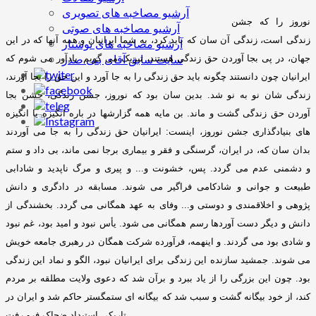
آرشیو مصاخبه های تصویری
نوروز را که جشن
آرشیو مصاخبه های صوتی
زندگی است، زندگی آن سان که باید کرد، به شما ایرانیان و همه آنها که در این
آرشیو مصاخبه های نوشتار
سایت سابق آقای بنی صدر
جهان، در پی بجا آوردن حق زندگی هستند، تبریک می گویم
.
یادآور می شوم که
ایرانیان چون دانستند چگونه باید حق زندگی را به جا آورد و این حق را بجا آورند،
زندگی شان نو به نو شد
.
بدین سان بود که نوروز، جشن زندگی، جشن بجا
آوردن حق زندگی گشت و ماند
.
بن مایه همه گزارشها در باره انگیزه یا انگیزه
های بنیادگذاری جشن نوروز، اینست
:
ایرانیان حق زندگی را به جا می آوردند
بدان سان که، در ایران، گرسنگی و فقر و بیماری برجا نمی ماند، بی داد و ستم
و دشمنی عدم می گردد
.
پس، خشونت و
...
و پیری و مرگ ناپدید و شادابی
طبیعت و جوانی و شادکامی فراگیر می شوند
.
مسابقه در دادگری و دانش
پژوهی و اخلاقمندی و دوستی و
...
وفای به عهد همگانی می گردد
.
بخشندگی از
دانش و دیگر دست آوردها رسم همگانی می شود
.
یأس نبود و امید بود، غم نبود
و شادی بود می گردند
.
و اینهمه، فرآورده شرکت همگان در رهبری جامعه خویش
می شوند
.
جمشید سازنده این زندگی برای ایرانیان نبود، الگو و نماد این زندگی
بود
.
چون این بزرگی را از یاد ببرد و برآن شد که دعوی ولایت مطلقه بر مردم
کند، از خود بیگانه گشت و سبب شد که بیگانه ای ستمگستر حاکم شد و ایران در
.
تاریکی استبداد ضحاک فرو رفت