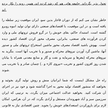
تحول پذیر بگرداند
.
جامعه هائی هم که رشد کرده اند، همین رویه را بکار برده
.
اند
خاطر نشان می کنم که از دوران قاجار بدین سو، ایران موقعیت زیر سلطه را
یافته است و، در این موقعیت، با اقتصادهای صنعتی دارای توان تولید انبوه روبرو
گشته است
.
استبداد حاکم، بقای خویش را در گرو فروش ثروتهای ملی و وارد
کردن فرآورده های صنعتی، بنابراین، مصرف محور کردن اقتصاد کشور دیده
است
.
بهوش باشید اقتصاد مصرف محور ماشین استخراج ثروتهای ملی و صدور
آنها، ماشین گرد آوردن نیروهای محرکه و صدور و یا تخریب آنها است
.
بنگرید به
نیروهای محرکه
(
مغزها و سرمایه و نفت و گاز و منابع معدنی همراه با بیابان
شدن روز افزون کشور و تخریب
«
نیروی کار
»
و
...)
چسان صادر و یا تخریب می
.
شوند
راه حل مشکل اینست که شما ایرانیان منش و روش تولید گری بجوئید و
بخواهید که منشور اقتصاد تولید محور به اجرا گذاشته شود و خود نیز در اجرای
آن شرکت کنید
.
بخواهید عدالت اجتماعی میزان بگردد، به ترتیبی که ایران
سرزمین سبز و آباد شهروندان مستقل و آزادی بگردد که، در آن، هرکس، امکان
لازم برای بارورکردن استعدادهای خویش را بجوید
.
چنین اقتصادی نیاز به قانونی