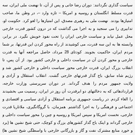
سیاست گذاری نگردانند
:
دوران رضا خانی و پس از آن، تا نهضت ملی ایران، سه
قدرت مسلط انگلستان و روسیه و امریکا – تازه وارد –، در وطن ما، صاحب
امتیازها بودند
.
نهضت ملی به رهبری مصدق، این امتیازها را لغو کرد
.
حکومت او،
تدابیری را می سنجید و به اجرا می گذاشت که در درون کشور قدرت خارجی
محل عمل نیابد و سیاست خارجی ایران را تحت نفوذ خویش نگیرد
.
در برابر،
وابسته ها به این سه قدرت، می کوشیدند از راه محور کردن این قدرتها، بر شما
مردم ایران، حاکمیت بجویند
.
کودتای
28
مرداد، حاصل مراجعه آنها به قدرت
خارجی و محور کردن آن در سیاست داخلی و خارجی کشور بود
.
از آن پس، تا
انقلاب بزرگ ایران، قدرت خارجی محور سیاست داخلی و خارجی کشور شد و
رﮊیم شاه سابق، باج گذار قدرتهای خارجی گشت
.
انقلاب استقلال و آزادی و
ولایت جمهور مردم را هدف گرداند
.
در دوران سرپرستی وزارت خارجه،
قراردادهائی که به دخالتهای دو ابرقدرت آن روز در ایران، رسمیت می بخشیدند
را الغاء کردم
.
در ریاست جمهوری برنامه استقلال و آزادی سیاسی و اقتصادی و
اجتماعی و فرهنگی را به اجرا گذاشتم
.
همزمان، با گروگانگیری، ملاتاریا قدرت
خارجی، نخست امریکا و سپس امریکا و روسیه و چین را محور سیاست داخلی و
خارجی گرداند و اینک باج گذار کشورهای بزرگ و کوچک، حتی شیخ نشین ها
(
برد
و خورد منابع مشترک نفت و گاز و بازرگانی خارجی با واسطگی شیخ نشین ها
)