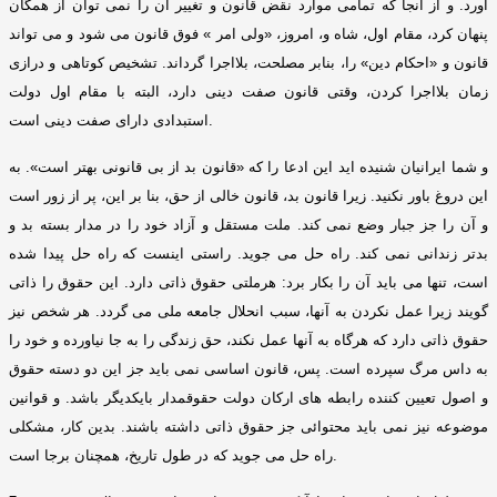
آورد
.
و از آنجا که تمامی موارد نقض قانون و تغییر آن را نمی توان از همگان
پنهان کرد، مقام اول، شاه و، امروز،
«
ولی امر
»
فوق قانون می شود و می تواند
قانون و
«
احکام دین
»
را، بنابر مصلحت، بلااجرا گرداند
.
تشخیص کوتاهی و درازی
زمان بلااجرا کردن، وقتی قانون صفت دینی دارد، البته با مقام اول دولت
.
استبدادی دارای صفت دینی است
و شما ایرانیان شنیده اید این ادعا را که
«
قانون بد از بی قانونی بهتر است
».
به
این دروغ باور نکنید
.
زیرا قانون بد، قانون خالی از حق، بنا بر این، پر از زور است
و آن را جز جبار وضع نمی کند
.
ملت مستقل و آزاد خود را در مدار بسته بد و
بدتر زندانی نمی کند
.
راه حل می جوید
.
راستی اینست که راه حل پیدا شده
است، تنها می باید آن را بکار برد
:
هرملتی حقوق ذاتی دارد
.
این حقوق را ذاتی
گویند زیرا عمل نکردن به آنها، سبب انحلال جامعه ملی می گردد
.
هر شخص نیز
حقوق ذاتی دارد که هرگاه به آنها عمل نکند، حق زندگی را به جا نیاورده و خود را
به داس مرگ سپرده است
.
پس، قانون اساسی نمی باید جز این دو دسته حقوق
و اصول تعیین کننده رابطه های ارکان دولت حقوقمدار بایکدیگر باشد
.
و قوانین
موضوعه نیز نمی باید محتوائی جز حقوق ذاتی داشته باشند
.
بدین کار، مشکلی
.
راه حل می جوید که در طول تاریخ، همچنان برجا است