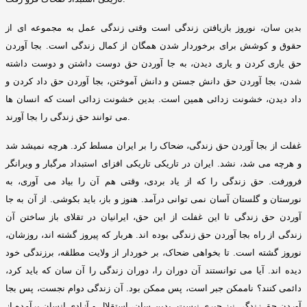
بدین سان، نوروز بازیافتن زندگی است وقتی زندگی عمل به مجموعه ای از
حقوق و کوشش برای برخوردار شدن همگان از کمال زندگی است
.
بجا آوردن
حق یاری کردن و یاری دیدن، به جا آوردن حق دوست داشتن و دوست داشته
شدن، بجا آوردن حق دانش جستن و دانش آموختن، بجا آوردن حق داد کردن و
داد دیدن، خشونت زدائی همین است
.
بدین خشونت زدائی است که انسان ها
.
می توانند حق زندگی را بجا آورند
غفلت از بجا آوردن حق زندگی، ضحاک را بر ایران مسلط کرد
.
هرچه نمیشد شد
و هرچه می شد، نشد
.
ایران در تاریکی تاریکی افزای استبداد مرگبار و ویرانگر
فرورفت
.
حق زندگی را که از یاد بردی، وقتی هم آن را بیاد می آوری، به
نورستان و گلستان آسان نمی توانی درآمد
.
هنوز و باز، باید بکوشی
.
از آن به جا
آوردن حق زندگی تا این غفلت از این حق، ایرانیان در تقلای باز ساختن آن
زندگی از راه بجا آوردن حق زندگی بوده اند
.
هربار که پیروز گشته اند، روزشان،
نوروز گشته است
.
تا بخواهی ضحاک، بر خوردار از ولایت مطلقه، برزندگی خود
دیده اند
.
آیا می توانستند آن دوران را، دوران زندگی را آن سان که باید کرد،
دائمی کنند؟ ناممکن جبر است، پس ممکن بود
.
آن زندگی دوام نجست، پس بجا
آوردن حق زندگی نیز جبری نیست
.
بدین سان، استقلال و آزادی انسان برآمده از