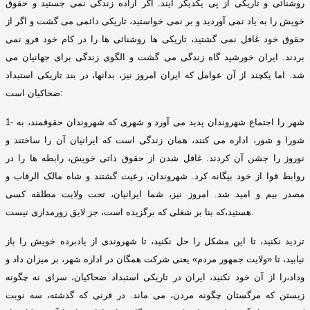
روشنائی و تاریکی از پی یکدیگر آیند
.
اگر اراده زندگی نمی جستید و حقوق
خویش را به یاد نمی آوردید و بر نمی خواستید، تاریکی دائمی می گشت و اگر از
حقوق خود غافل نمی گشتید، تاریکی ها روشنائی ها را در کام خود فرو نمی
بردند
.
ایران خورشید گاه زندگی می گشت و الگوی زندگی برای جهانیان می
شد
.
اما یکچند از آن عوامل که ایران امروز نیز، بدانها، در بند تاریکی استبداد
:
ضحاکیان است
شهر را اجتماع شهروندان پدید می آورد و شهری که شهروندان حقوقمند، به
1-
شورا و شور، اداره می کنند، همان زندگی است که ایرانیان آن را ساختند و
نوروز را جشن آن کردند
.
غافل شدن از حقوق ذاتی خویش، رابطه ها را در
روابط قوا از خود بیگانه کرد
.
شهروندان، رعیت گشتند و شاه مالک الرقاب و
مصدر بیم و امید شد
.
امروز نیز، شما ایرانیان، تحت ولایت مطلقه کسی
.
هستید،که بنا بر شغلی که برگزیده است، جز لایق زورمداری نیست
تردید نکنید، تا این مشکل را حل نکنید، تا شهروندی از یادبرده خویش را باز
نیابید، تا
«
ولایت جمهور مردم
»
یعنی شرکت همگان در اداره شهر، بر میزان داد و
وداد،را از آن خود نکنید، ایران در تاریکی استبداد ضحاکیان، سرای نه چگونه
زیستن که مرگستان چگونه مردن، می ماند
.
در قرنی که گذشته، سه نوبت