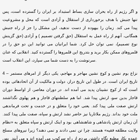
و اگر رﮊیم از راه بحران سازی بساط استبداد بر ایران را گسترده است، پس
تنها جنبش با هدف برخورداری از استقلال و آزادی است که محل و مشروعیت
پیدا می کند
.
زمان را بیهوده از دست ندهید، این مشکل را جز از راه جنبش
همگانی، آنهم از راه عمل به استقلال
(
حق گرفتن تصمیم
)
و آزادی
(
حق گزینش
نوع تصمیم
)
، نمی توان حل کرد
.
شما ایرانیان می توانید این دو حق را در
قلمروهای ممکن بکار برید و بتدریج این قلمروها را گسترده کنید
.
انقلابی که عنان
.
سرنوشت را به دست شما می سپارد، این انقلاب است
نزاع بوم نشین و کوچ نشین مهاجر و مهاجم، یکی دیگر از امرهای مستمر
–
4
تاریخ ایران است
.
در طول این تاریخ دراز، دولت و مالکیت از آن اتحادهائی بوده
است که از کوچ نشینان پدید می آمده اند
.
در دوران معاصر، از اواسط دوران
قاجار بدین سو، ارتش پیدا شد
.
اما هم سلطنتهای قاجار و هم پهلوی نگذاشتند
ارتش صفت ملی پیدا کند
.
یعنی خود را متعلق و در خدمت و تحت فرماندهی
ملت خود بداند
.
رﮊیم ملاتاریا نیز حاضر نشد ارتش و سپاه، صفت ملی پیدا کنند
.
آن زمان ارتش پادشاهی و شاهنشاهی بود و اینک ارتش و سپاه متعلق به
«
نظام
ولایت مطلقه فقیه
»
هستند
.
چرا تن نمی دادند و نمی دهند؟ زیرا نیروهای مسلح
عمده بکار مطیع نگاه داشتن مردم از راه سرکوب می آمده اند و می آیند
.
پس