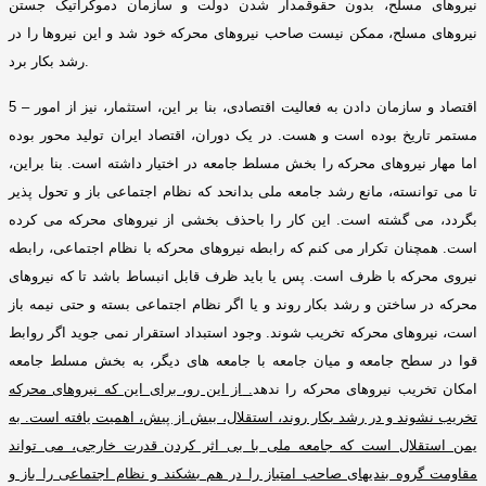
نیروهای مسلح، بدون حقوقمدار شدن دولت و سازمان دموکراتیک جستن
نیروهای مسلح، ممکن نیست صاحب نیروهای محرکه خود شد و این نیروها را در
.
رشد بکار برد
اقتصاد و سازمان دادن به فعالیت اقتصادی، بنا بر این، استثمار، نیز از امور
–
5
مستمر تاریخ بوده است و هست
.
در یک دوران، اقتصاد ایران تولید محور بوده
اما مهار نیروهای محرکه را بخش مسلط جامعه در اختیار داشته است
.
بنا براین،
تا می توانسته، مانع رشد جامعه ملی بدانحد که نظام اجتماعی باز و تحول پذیر
بگردد، می گشته است
.
این کار را باحذف بخشی از نیروهای محرکه می کرده
است
.
همچنان تکرار می کنم که رابطه نیروهای محرکه با نظام اجتماعی، رابطه
نیروی محرکه با ظرف است
.
پس یا باید ظرف قابل انبساط باشد تا که نیروهای
محرکه در ساختن و رشد بکار روند و یا اگر نظام اجتماعی بسته و حتی نیمه باز
است، نیروهای محرکه تخریب شوند
.
وجود استبداد استقرار نمی جوید اگر روابط
قوا در سطح جامعه و میان جامعه با جامعه های دیگر، به بخش مسلط جامعه
امکان تخریب نیروهای محرکه را ندهد
.
از این رو، برای این که نیروهای محرکه
تخریب نشوند و در رشد بکار روند، استقلال، بیش از پیش، اهمیت یافته است
.
به
یمن استقلال است که جامعه ملی با بی اثر کردن قدرت خارجی، می تواند
مقاومت گروه بندیهای صاحب امتیاز را در هم بشکند و نظام اجتماعی را باز و