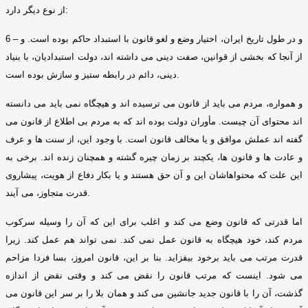
:
از نوع دیگر دارد
و در طول تاریخ ایران، اختیار وضع و لغو قانون با استبداد حاکم بوده است
.
و
–
6
از آنجا که بخشی از قوانین، صفت دینی می داشته اند، دولت استبدادیان، با بنیاد
.
دینی، دائم در رابطه ستیز و سازش بوده است
و همواره، مردم می باید از قانون می ترسیده اند و هیچگاه نمی باید می دانسته
اند محتوای آن چیست
.
مأوران دولت بوده اند که به مردم بی اطلاع از قانون می
گفته اند عملش موافق و یا مخالف قانون است
.
با وجود این، از سنت ها و عرف
و عادت ها و قانون ها، یکچند بر زمان چیره گشته و همچنان زنده اند
.
برخی به
این علت که محتواهاشان این و آن حق هستند و یا بکار دفاع از هویت، پیشاروی
.
قدرت متجاوز، می آیند
اما قدرتی که قانون وضع می کند و اغلب برای این که آن را وسیله سرکوب
مردم کند، خود هیچگاه به قانون عمل نمی کند
.
نمی تواند هم عمل کند
.
زیرا
قدرت مرتب می باید برخود بیفزاید
.
بنا بر این، قانون امروز، بسا فردا مزاحم
می شود
.
اینست که مرتب قانون را نقض می کند و وقتی نقض از اندازه
گذشت، آن را با قانون جدید جانشین می کند و همان بلا را بر سر این قانون می