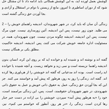
کوشش بعمل آورده اید، به این کوشش همگانی باید ادامه داد تا آن مشکل حل
شود که از دوران اساطیری تا امروز، مانع از زیستن با دوام در استقلال و آزادی و
.
بجا آوردن حق زندگی گشته است
زندگی آن سان که باید کرد، در شهر شهروندان، اندیشه راهنمای خویش را
2 –
می طلبد
.
چون زور نیست، پس این اندیشه، آئین زورمداری نیست
.
چون مرگ
نیست، پس این اندیشه، اندیشه چگونه مردن نیست
.
چون شهروندان، همه، در
مسئولیت اداره جامعه خویش شرکت می کنند، پس اندیشه، اندیشه حاکمیت
.
مطلق یکی بر همگان نیست
گفته اند و نوشته اند و شنیده اید و خوانده اید که بر روی این کره، انسان بدون
اندیشه راهنما نزیسته است و نمی زید و نخواهد زیست
.
و آنچه شنیده یا خوانده
اید راست است
.
بوده اند مدعیانی که گفته اند خویشتن را از هرباوری رها کرده
اند
.
گفته اند، زندگی را روز به روز، هرطور که پیش آمد و خواستند می کنند
.
جز
این که بجا آوردن حق زندگی، عمل به حقوق ذاتی خویش و عمل به حقوق ذاتی
شهروندی، در شهر شهروندان حقوقمند، است، پس، این زندگی مراممند است،
خود را
«
به هرطور پیش آمد
»
سپردن، خویشتن را بی اراده در دست جبر جبار
رها کردن است
.
زندگی را،
«
در هر روز، آنطور که خواستم می کنم
»
، نیز،