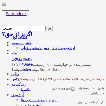
گریز از حق؟!
صفحه اول
پخش مستقیم
آرشیو ویدئوهای پخش مستقیم قبلی
پیام
صوتی
دسته:
مقالات
تصویری
منتشر شده در چهارشنبه, 04 ارديبهشت 1392 19:51
نوشتار
نوشته شده توسط Super User
کتابها
سرمقاله از نشریه انقلاب اسلامی شماره۸۲۶ از۲ تا ۱۵ اردی‌بهشت۱۳۹۲
تماس
زندگینامه
پاسخ به پرسشهای
عکسها
ها ایرانیان
آرشیو ها
آرشیو وضعیت سنجی ها
از ابوالحسن بنی
آرشیو مقالات