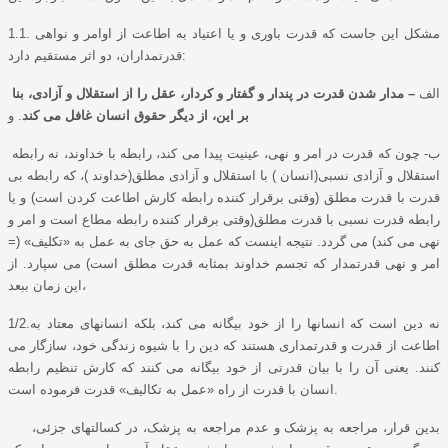
1.1. مشکل این جاست که قدرت باوری و یا اعتیاد به اطاعت از اوامر و نواهی
قدرتمداران، دو اثر مستقیم دارد:
الف
– مدار شدن قدرت در پندار و گفتار و کردار، عقل را از استقلال و آزادی، بنا
بر این، از دیگر حقوق انسان غافل می کند
. و
ب- چون که قدرت در امر و نهی، عینیت پیدا می کند، رابطه با خداوند، نه رابطه
استقلال و آزادی نسبی(انسان ) با استقلال و آزادی مطلق(خداوند )، که رابطه بی
قدرت با قدرت مطلق (وقتی برقرار کننده رابطه کارش اطاعت کردن است) و یا
رابطه قدرت نسبی با قدرت مطلق(وقتی برقرار کننده رابطه مطاع است و امر و
نهی می کند) می گردد. نتیجه اینست که عمل به حق جای به عمل به «تکلیف» (=
امر و نهی قدرتمدار که تجسم خداوند بمثابه قدرت مطلق است) می سپارد. از
این زمان ببعد،
1/2.نه دین است که انسانها را از خود بیگانه می کند، بلکه انسانهای معتاد به
اطاعت از قدرت و قدرتمداری هستند که دین را با شیوه زندگی خود، سازگار می
کنند. یعنی آن را با بیان قدرتی از خود بیگانه می کنند که کارش تنظیم رابطه
انسان با قدرت از راه «عمل به تکالیف» قدرت فرموده است.
بدین قرار، مراجعه به پزشک و عدم مراجعه به پزشک، در کسالتهای جزئی،