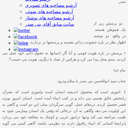
صدر
آرشیو مصاخبه های تصویری
آرشیو مصاخبه های صوتی
آرشیو مصاخبه های نوشتار
سایت سابق آقای بنی صدر
دو پرسش زیر از
یک هموطن هستند.
در واقع، دو نوشته
اظهار نظر در باره خشونت زدائی هستند و پرسشها در بردارند:
٭ پرسش در باره هویت قومی و آیا اگر انسانها به جقوق ذاتی خود عمل می
کردند، ستم محل پیدا می کرد و هرکس از تضاد با دیگری، هویت می جست؟:
بنام خدا
جناب سید ابوالحسن بنی صدر.با سلام ودرود
1 -اموری است که محصول اندیشه انسان است واموری است که بشرآن
رامختص خالق هستی می داند و در کتب انبیاء آمده است. انسان امروز بویژه
قشر تحصیل کرده، درمقام عمل، گویی سرگردان میان این دو است و گاهی به
این اولویت می دهد وگاهی به آن. درحالی که وقتی یک انسان بیمارمی شود به
طبیب مراجعه می کند وتنها درامور جزیی و کوچک به معالجه خود می پردازد
(دراینجا کسانی که انبیاء راقبول دارند مد نظرمی باشند- گاهی کسی می گوید