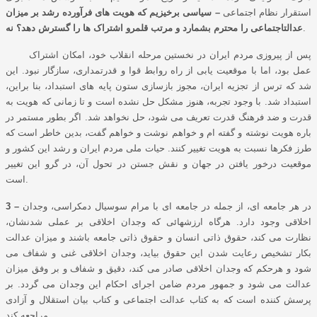
استقرار نظام اجتماعی
– سیاسی برخیزیم که هویت های فرآورده رشد بر میزان
.
عدالتاجتماعی را محترم بشمارد و مرتب قلمرو اشتراک ها را گسترش دهد؟ نه
پس از پیروزی مردم ایران در نخستین مرحله انقلاب خود، امکان اشتراک
عمل بود، اما با موقعیت یابی از راه روابط قوا و قدرتمداری، سازگار نبود. این
شد که ترس از تجزیه ایران، مجوز بازسازی ستون پایه های استبداد، بنا براین،
استبداد شد. با وجود تجربه، هنوز مشکل حل نشده است و تا زمانی که هویت به
قدرت و ضد فرهنگ قدرت تعریف می شود، حل نخواهد شد. اگر بطور مستمر در
باره هویت نوشته و گفته ام و خواهم نوشت و خواهم گفت، بدین خاطر است که
طرز فکرها نسبت به هویت تغییر کنند. حیات ملی مردم ایران و رشد این کشور و
موقعیت درخور یافتن در جهان و نقش جستن در تحول آن، در گرو این تغییر
است.
در هر جامعه ای، از جمله در جامعه ای با مرام سوسیال دمکراسی، وجدان
3 –
اخلاقی وجود دارد. هرگاه ارزشهائی که وجدان اخلاقی بر عملی شدنشان،
نظارت می کند، حقوق ذاتی انسان و حقوق ذاتی جامعه باشند و میزان عدالت
بکار تشخیص رعایت شدن این حقوق بیاید، وجدان اخلاقی غنی و شفاف می
شود و هرحکم که وجدان اخلاقی صادر می کند، دقیق و شفاف و بر وفق میزان
عدالت می شود و جمهور مردم ضامن اجرای احکام این وجدان می گردد. بر
پرسش کننده است که به کتاب عدالت اجتماعی و کتاب بیان استقلال و آزادی
مراجعه کند.