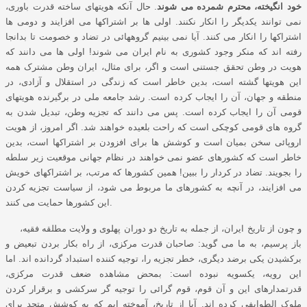
خود انگیخته، محترم شمرده می شوند
. حال آنکه هویتهای ساخته قدرت باوری،
نمی توانند یکدیگر را انکار نکنند. اولی ها بر اشتراکها می افزایند و دومی ها
اشتراکها را انکار می کنند. آیا نمی بینیم گروههائی در تضاد و خصومت تا بدانجا
رفته اند که منکر وجود کشوری به نام ایران می شوند! اولی ها می دانند که
هویت در وطن تحقق جستنی است و اگر، برای مثال، ایران وطن مشترک همه
این هویتها گشته است، بدین خاطر است که زندگی در استقلال و آزادی، در
منطقه و جهان، آن را ایجاب کرده است. رشد جامعه ملی در برگیرنده هویتهای
قومی آن را ایجاب کرده است. پس می دانند که تجزیه وطن، تبدیل شدن به
گروه های قومی کوچکی است که راحت بلعیده خواهند شد. اگر امروز، از هویت
اروپائی سخن بمیان است و کوشش ها برای افزودن بر اشتراکها است، بدین
خاطر است که کشورهای عضو نمی خواهند در نظام جهانی موقعیت زیر سلطه
را بجویند. تضاد در کردار را ببین! همین کشورها که مرتب، بر اشتراکهای خویش
می افزایند، در آنچه به کشورهای ما مربوط می شود، از سیاست تجزیه کردن
این کشورها حمایت می کنند.
و چون از تاریخ ایران، از جمله به تاریخ دو دوران پهلوی و ولایت مطلقه فقیه،
باز پرسیم، به ما می گوید: صاحبان قدرت مرکزی، از راه بکار بردن تبعیض و
برکشیدن یکی برضد دیگری، خطر تجزیه را، توجیه کننده استبداد گردانده اند. اما
این رویه، یکسویه نبوده است: بمحض مشاهده ضعف قدرت مرکزی،
قدرتمدارهای این و آن قوم، قوم گرائی را توجیه گر سرکشی و برقرار کردن
ملوک الطوایفی کرده اند. آیا از تاریخ، آموخته ایم که به کوشش متحد برای