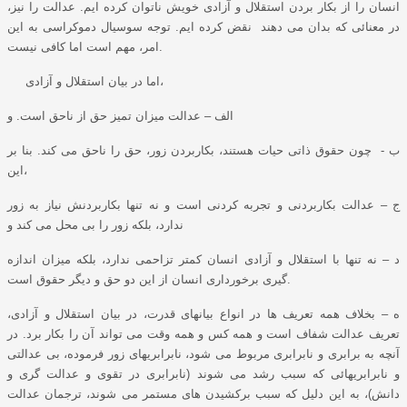
انسان را از بکار بردن استقلال و آزادی خویش ناتوان کرده ایم. عدالت را نیز،
در معنائی که بدان می دهند نقض کرده ایم. توجه سوسیال دموکراسی به این
امر، مهم است اما کافی نیست.
اما در بیان استقلال و آزادی،
الف – عدالت میزان تمیز حق از ناحق است. و
ب - چون حقوق ذاتی حیات هستند، بکاربردن زور، حق را ناحق می کند. بنا بر
این،
ج – عدالت بکاربردنی و تجربه کردنی است و نه تنها بکاربردنش نیاز به زور
ندارد، بلکه زور را بی محل می کند و
د – نه تنها با استقلال و آزادی انسان کمتر تزاحمی ندارد، بلکه میزان اندازه
گیری برخورداری انسان از این دو حق و دیگر حقوق است.
ه – بخلاف همه تعریف ها در انواع بیانهای قدرت، در بیان استقلال و آزادی،
تعریف عدالت شفاف است و همه کس و همه وقت می تواند آن را بکار برد. در
آنچه به برابری و نابرابری مربوط می شود، نابرابریهای زور فرموده، بی عدالتی
و نابرابریهائی که سبب رشد می شوند (نابرابری در تقوی و عدالت گری و
دانش)، به این دلیل که سبب برکشیدن های مستمر می شوند، ترجمان عدالت