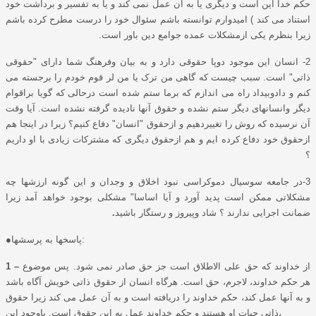
حکم خدا این است و دیگری یا به آن عمل نمی کند و یا به تفسیر و برداشت خود
استناد می کند ) امیدوارم توانسته باشم سئوال خود را درست مطرح کرده باشم
زیرا بنظرم یکی ازمشکلات عمده جوامع دین باور است.
2- انسان این موجود دوپا حقوقی دارد و به بیان وفرهنگ شما دارای "حقوقی
ذاتی" است. سبب چیست که گاهی من ترک یا من لر قوم خودم را برجسته می
کنم و دادوبیداد راه می اندازم که برما ستم شده است درحالی که گویا براقوام
دیگر وانسانهای دیگر ستم نشده و حقوق آنها نادیده گرفته نشده است. آیا وقت
آن نرسیده که روش را تغییردهیم و ازحقوق "انسان" دفاع کنیم؟ زیرا در اینجا هم
ازحقوق خود دفاع کرده ایم و هم ازحقوق دیگری که مشترکات زیادی با او داریم
؟
3-در جامعه سوسیال دموکراسی نبود اخلاق و وجدان و این گونه ارزشها چه
مشکلاتی ممکن است پدید آورد و آیا اساسا" مشکلی بوجود خواهد آمد زیرا
ضمانت اجرایی ندارند ؟ شاد وپیروز و رستگار باشید
.
●پاسخها به پرسشها:
از خداوند که حق علی الاطلاق است جز حق صادر نمی شود. پس موضوع
1 –
هر حکم خداوند، لاجرم، حق است. هرگاه انسان از حقوق ذاتی خویش آگاه باشد
و به آنها عمل کند، حکم خداوند را دریافته است و به آن عمل می کند زیرا حقوق
ذاتی حیات او هستند و حکم خداوند عمل به این حقوق است. باوجود این،