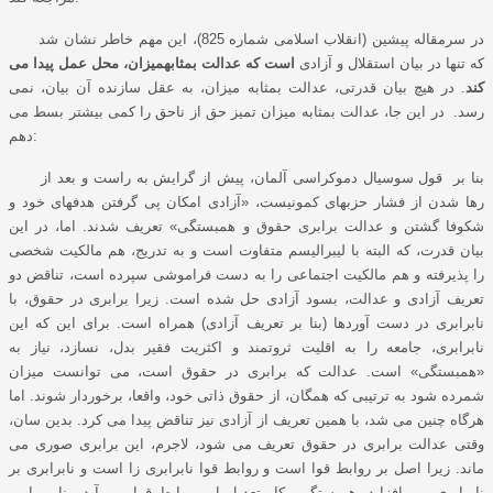
در سرمقاله پیشین (انقلاب اسلامی شماره 825)، این مهم خاطر نشان شد
که تنها در بیان استقلال و آزادی
است که عدالت بمثابهمیزان، محل عمل پیدا می
کند
. در هیچ بیان قدرتی، عدالت بمثابه میزان، به عقل سازنده آن بیان، نمی
رسد. در این جا، عدالت بمثابه میزان تمیز حق از ناحق را کمی بیشتر بسط می
دهم:
بنا بر قول سوسیال دموکراسی آلمان، پیش از گرایش به راست و بعد از
رها شدن از فشار حزبهای کمونیست، «آزادی امکان پی گرفتن هدفهای خود و
شکوفا گشتن و عدالت برابری حقوق و همبستگی» تعریف شدند. اما، در این
بیان قدرت، که البته با لیبرالیسم متفاوت است و به تدریج، هم مالکیت شخصی
را پذیرفته و هم مالکیت اجتماعی را به دست فراموشی سپرده است، تناقض دو
تعریف آزادی و عدالت، بسود آزادی حل شده است. زیرا برابری در حقوق، با
نابرابری در دست آوردها (بنا بر تعریف آزادی) همراه است. برای این که این
نابرابری، جامعه را به اقلیت ثروتمند و اکثریت فقیر بدل، نسازد، نیاز به
«همبستگی» است. عدالت که برابری در حقوق است، می توانست میزان
شمرده شود به ترتیبی که همگان، از حقوق ذاتی خود، واقعا، برخوردار شوند. اما
هرگاه چنین می شد، با همین تعریف از آزادی نیز تناقض پیدا می کرد. بدین سان،
وقتی عدالت برابری در حقوق تعریف می شود، لاجرم، این برابری صوری می
ماند. زیرا اصل بر روابط قوا است و روابط قوا نابرابری زا است و نابرابری بر
نابرابری می افزاید. همبستگی بکار تعدیل این روابط قوا می آید. بنا بر این،