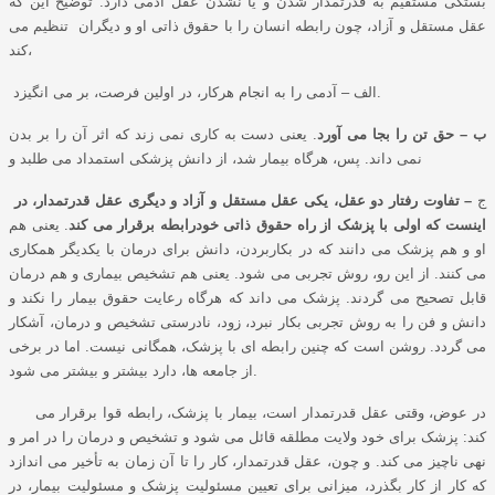
بستگی مستقیم به قدرتمدار شدن و یا نشدن عقل آدمی دارد. توضیح این که
عقل مستقل و آزاد، چون رابطه انسان را با حقوق ذاتی او و دیگران تنظیم می
کند،
الف – آدمی را به انجام هرکار، در اولین فرصت، بر می انگیزد.
ب – حق تن را بجا می آورد
. یعنی دست به کاری نمی زند که اثر آن را بر بدن
نمی داند. پس، هرگاه بیمار شد، از دانش پزشکی استمداد می طلبد و
ج
– تفاوت رفتار دو عقل، یکی عقل مستقل و آزاد و دیگری عقل قدرتمدار، در
اینست که اولی با پزشک از راه حقوق ذاتی خودرابطه برقرار می کند
. یعنی هم
او و هم پزشک می دانند که در بکاربردن، دانش برای درمان با یکدیگر همکاری
می کنند. از این رو، روش تجربی می شود. یعنی هم تشخیص بیماری و هم درمان
قابل تصحیح می گردند. پزشک می داند که هرگاه رعایت حقوق بیمار را نکند و
دانش و فن را به روش تجربی بکار نبرد، زود، نادرستی تشخیص و درمان، آشکار
می گردد. روشن است که چنین رابطه ای با پزشک، همگانی نیست. اما در برخی
از جامعه ها، دارد بیشتر و بیشتر می شود.
در عوض، وقتی عقل قدرتمدار است، بیمار با پزشک، رابطه قوا برقرار می
کند: پزشک برای خود ولایت مطلقه قائل می شود و تشخیص و درمان را در امر و
نهی ناچیز می کند. و چون، عقل قدرتمدار، کار را تا آن زمان به تأخیر می اندازد
که کار از کار بگذرد، میزانی برای تعیین مسئولیت پزشک و مسئولیت بیمار، در