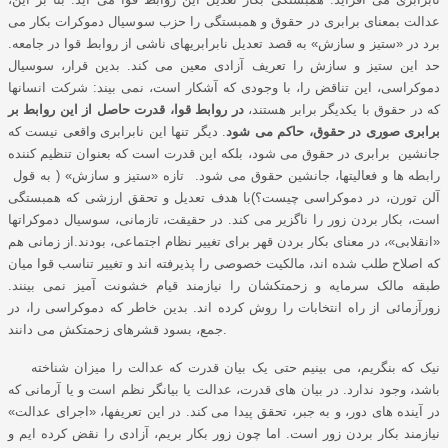
عدالت بمعنای برابری در حقوق و همبستگی را حزب سوسیال دموکرات بکار می
برد در «ستیز و سازش» به قصد تعدیل نابرابریهای ناشی از روابط قوا در جامعه.
حد این ستیز و سازش را تعریف آزادی معین می کند. بدین قرار، سوسیال
دموکراسی، این تناقض را، با وجودی که آشکار است، نمی بیند: شرکت انسانها
که در حقوق با یکدیگر برابر هستند،
در روابط قوا، قدرت حاصل از این روابط بر
برابری صوری در حقوق، حاکم می شود
. دیگر تنها این نابرابری واقعی نیست که
جانشین برابری در حقوق می شود، بلکه این قدرت است که بعنوان تنظیم کننده
رابطه ها و فعالیتها، جانشین حقوق می شود. تازه «ستیز و سازش» ( به قول
آلن تورن، در دموکراسی چیست؟)با هدف تعدیل و تحقق ارزشی که همبستگی
است، بکار بردن زور را ناگزیر می کند. در حقیقت، تازمانی، سوسیال دموکراتها
«انقلابی»، در معنای بکار بردن قهر برای تغییر نظام اجتماعی، بودند.از زمانی هم
که اصلاح طلب شده اند، مالکیت خصوصی را پذیرفته اند و تغییر تناسب قوا میان
طبقه مالک سرمایه و زحمتکشان را نیازمند قیام خشونت آمیز نمی بینند.
زورآزمائی از راه انتخابات را روش کرده اند. بدین خاطر که دموکراسی را، در
جمع، بسود قشرهای زحمتکش می دانند.
نیک که بنگریم، می بینیم حتی یک بیان قدرت که عدالت را میزان شناخته
باشد، وجود ندارد. در بیان های قدرت، عدالت یا بیانگر نظم است و یا آرمانی که
در آینده های دور، و به جبر، تحقق پیدا می کند. در این تعریفها، «اجرای عدالت»
نیازمند بکار بردن زور است. اما چون زور بکار بریم، آزادی را نقض کرده ایم و