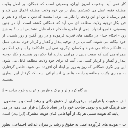
کار نمی آید. وضعیت امروز ایران، وضعیتی است که همگان، بر اصل ولایت
مطلقه فقیه عمل می کنند:هم بیمار بر تن خود ولایت مطلقه اعمال می کند و
هم پزشک با تن او این ولایت را بکار می برد. اینست که دین یا مرام و دانش و
فن بکار توجیه ولایت مطلقه ای می آید که همگانی گشته است. آیا در چنین
وضعیتی، قلمرو اجتهاد آدمی از قلمرو «احکام خدا» قابل تشخیص است؟ به هیچ
رو. «احکام خدا» در تکلیف های قدرت فرموده و در زور گفتن و زور شنیدن از
خود بیگانه می شوند. کسانی برای توجیه پندار و گفتار و کردار خود، مدعی عمل
به «احکام خدا» می شوند و کسان دیگری، نفی این «احکام» را با وضع احکامی
همراه می کنند که صفت دینی یا مرامی ندارند اما حکم زور هستند و بکار توجیه
پندار و گفتار و کردار کسی می آیند که برای خود ولایت مطلقه قائل می شود.
این ویرانگری همگانی که روز به روز بر ابعاد آن افزوده می شود، حاصل گرفتاری
به بیماری ولایت مطلقه و رابطه ها میان انسانهائی است که گرفتار این بیماری
هستند.
هرگاه کرد و لر و ترک و فارس و عرب و بلوچ بدانند
2 –
الف
– هویت یا فرآورده برخورداری از حقوق ذاتی و رشد است و یا محصول
ضد فرهنگ قدرت و دومی صاحب خود را در تضاد بادیگران قرار می دهد، در می
(ایرانیت) است.
یابند که هویت نسبی هر یک از آنهاعامل غنای هویت مشترک
ب – هویت های فرآورده عمل به حقوق و رشد بر میزان عدالت اجتماعی، بطور