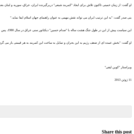
او گفت
:
از زمان خمینی تا
کنون تلاش برای ایجاد
"
کمربند شیعی
"
دربرگیرنده ایرا
ن، عراق، سوریه و لبنان بع
بنی صدر گفت
: "
به این ترتیب ایران می تواند نقش مهمی به عنوان راهنمای جهان اسلام ایفا نماید
."
این سیاست پیش از این در طول جنگ هشت ساله با
"
صدام حسین
"
دیکتاتور سنی عراق در سال
1980
، پس ا
او گفت
: "
بخش عمده ای از ضعف رژیم به این بحران و تمایل به ساخت این کمربند به هر قیمتی باز می گردد
ویراستار
"
کوین لیفی
"
11
ژوئن
2013
Share this post