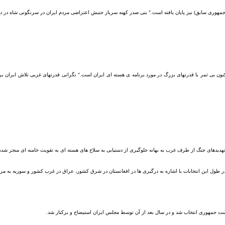
مهوری سابق
)
نیز پایان یافته است
.
"
بنی صدر کهنه سرباز جنبش اعتراضی مردم ایران در سرنگونی شاه
در د
نون بی ثمر با قدرتهای بزرگ در مورد برنامه ی هسته ای ایران است
."
نگرانی قدرته
ای غربی تلاش ایران ب
هدیدهای جنگ از طرف غرب به بهانه
جلوگیری از دستیابی به سلاح های هسته ای به تقویت خامنه ای منجر شد
در طول این انتخابات با اشاره به درگیری ها در افغانستان در شرق کشور، عراق در غرب کشور و سوریه به مردم
ست جمهوری انتخاب شد و در سال بعد از آن توسط مجلس ایران استیضاح و برکنار شد
.