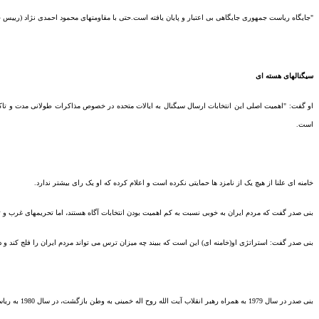
"
جایگاه ریاست جمهوری جایگا
هی بی اعتبار و پایان یافته است
.
حتی با مقاومتهای محمود احمدی نژاد
(
رییس ج
سیگنالهای هسته ای
او گفت
: "
اهمیت اصلی این انتخابات ارسال سیگنال به ایالات متحده
در خصوص مذاکرات طولانی مدت و تا
ک
است
.
خامنه ای علنا از هیچ یک از نامزد ها حمایتی نکرده است و اعلام کرده که او یک رای بیشتر ندارد
.
بنی صدر گفت که مردم ایران به خوبی نسبت به کم اهمی
ت بودن انتخابات آگاه هستند، اما تحریم
ها
ی غرب و ت
بنی صدر گفت
:
استراتژی او
(
خامنه ای
)
این است که ببیند چه میزان ترس می تواند مردم ایران را فلج کند و 
بنی صدر در سال
1979
به همراه رهبر انقلاب آیت الله روح اله خمینی به وطن بازگشت، در سال
1980
به ریا