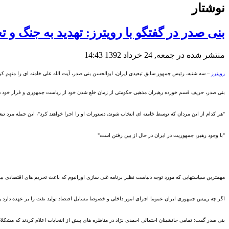
نوشتار
بنی صدر در گفتگو با رویترز: تهدید به جنگ 
منتشر شده در جمعه, 24 خرداد 1392 14:43
رویترز
– سه شنبه، رئیس جمهور سابق تبعیدی ایران، ابوالحسن بنی صدر، آیت الله علی خامنه ای
را متهم ک
بنی صدر، حریف
قسم خورده
رهبران مذهبی حکومتی از زمان خلع شدن خود از ریاست جمهوری و فرار خود 
"
هر کدام از این مردان که توسط خامنه ای انتخاب شوند، دستورات او را اجر
ا خواهند کرد
"
، این جمله
مرد تبع
"
با وجود رهبر، جمهوریت در ایران در حال از بین رفتن است
"
مهمترین سیاستهایی ک
ه مورد توجه دنیاست نظیر برنامه
غنی سازی اورانیوم که باعث تحریم های اقتصادی بین 
اگر چه رییس جمهوری ایران عموما اجرای امور داخلی و خصوصا مسایل اقتصاد تولید نفت را بر عهده دارد
و 
بنی صدر گفت
:
تمامی جانشینان احتمالی احمدی نژاد در مناظره های پیش از انتخابات اعلام کردند که مشکلات