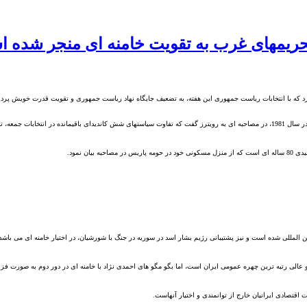
و تحریمهای غرب به تقویت خامنه ای منجر شده 
رد
که با
انتخابات ریاست جمهوری این هفته، به تضعیف جایگاه نهاد ریاست جمهوری و تقویت قدرت خویش پرد
در سال
1981
، در مصاحبه ای به رویترز گفت که تفاوت سیاستهای شش کاند
یدای باقیمانده در انتخابات جمعه،
تن
یدی
80
ساله ای است که از منزل مسکونی خود در حومه پاریس در مصاحبه بیان نمود
.
المللی شده است و نیز پشتیبانی رژیم بشار اسد در سوریه در جنگ با شورشیان، در اختیار خامنه ای می باشد
عالی رتبه ترین چهره عمومی ایران است، اما بگو مگو های احمدی نژاد با خامنه ای در دور دوم به صورت فز
 اقتصادی ایرانیان خارج از توانمندی و اختیار آنهاست
.