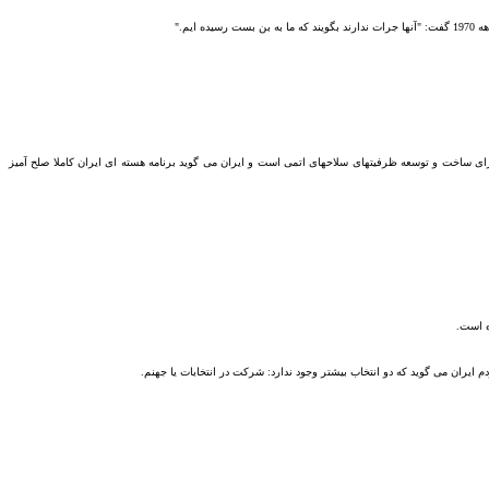
هه
1970
گفت
:
"
آنها جرات ندارند بگویند که ما به بن بست رسیده ایم
."
رای ساخت و توسعه
ظرفیتهای سلاحهای اتمی
است و ایران می گوید برنامه
هسته ای ایران کاملا صلح آمیز
ه است
.
 ایران می گوید که دو انتخاب بیشتر وجود ندارد
:
شرکت در انتخابات یا جهنم
.