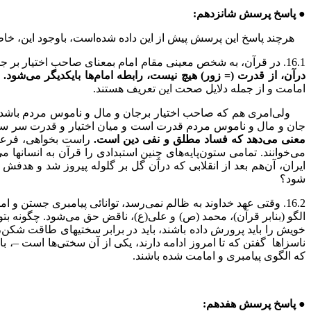
● پاسخ پرسش‌‌ شانزدهم:
هرچند پاسخ این پرسش پیش از این داده شده‌است، باوجود این، خاط
16.1. در قرآن، به شخص معینی مقام امام بمعنای صاحب اختیار بر جان و مال و ناموس مردم، داده نشده‌است.
در
آ
ن
،
از قدرت (= زور) هیچ نیست
،
رابطه امام‌ها بایکدیگر می‌شود.
امامت و از جمله دلایل صحت این تعریف هستند.
ولی‌امری هم که صاحب اختیار برجان و مال و ناموس مردم باشد، با
جان و مال و ناموس مردم قدرت است و میان اختیار و قدرت سر سو
معنی می‌دهد که فساد مطلق و نفی دین است.
راست بخواهی، فرعون 
می‌خوانند. تمامی ستون‌پایه‌های چنین استبدادی را قرآن به انسانها م
ایران، آن‌هم بعد از انقلابی که درآن گل بر گلوله پیروز شد و هد
شود؟
16.2. وقتی عهد خداوند به ظالم نمی‌رسد، توانائی پیامبری جستن
الگو (بنابر قرآن)، محمد (ص) و علی(ع)، ناقض حق می‌شود. چگونه بت
خویش را باید پرورش داده باشند، باید در برابر سختیهای طاقت شکن،
ناسزاها گفتن که تا امروز ادامه دارند، یکی از آن سختی‌ها است –، 
که الگوی پیامبری و امامت شده باشند.
● پاسخ پرسش هفدهم: