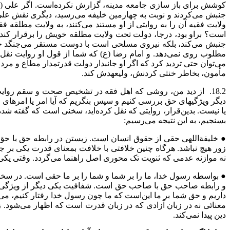
کوشش برای باز سازی جامعه مدینه، گزارش نکرده‌است. اگر علی (ع)
جنبش می‌کردند و نوبت به چهارمین خلیفه می‌رسید
،
دیگری نقش علی (
ولایت فقیه
آ
ن را به روایتی از او مستند می‌کنند، به ولایت مطلقه فق
است؟ براو بود، درجا، دولت تحت ولایت مطلقه خویش را برقرار کند. 
جنبش می‌کند، بلکه نیروی مسلحی است با دوست مستقر می‌جنگد جز ا
مطلوب روی نمی‌دهد. و امام رضا (ع) که شما از قول او روایت نقل ک
می‌توان حتی تردید کرد که اگر او جانبدار دولت قدرتمدار مطاع و مرد
مأمون، بخاطر خنثی کردنش، ولیعهدش کند.
18.2. از دید من، روشی که اهل فقه در تشخیص صحت و سقم روایت
دیگر ویژگیهای حق بررسی کنیم و سپس بنگریم که
آ
یا امر یا امرهای
یا نیست. بدین‌قرار، روایتی که نقل کرده‌اید، سخنی است که گفته ش
بسنجیم، به این نتیجه می‌رسیم:
● خلیفةاللهی حقی از حقوق انسان است. زیستن در رابطه حق با حق ایجا
زور هیچ نباشد. هرگاه چنین خلافتی با خلافت بمعنای قدرت یکی بر 
نه موازنه عدمی که ثنویت تک محوری اصل راهنما می‌گردد. وقتی یکی 
● بواسطه رسول خدا، ما را بر شما و شما را بر ما حقی است. در س
و رابطه صاحب حق با صاحب حق است. شفافیت یکی دیگر از ویژگی‌های
داریم و حق شما بر ما این‌است که ما چون رسول خدا رفتار کنیم، می
معنائی نه در زبان آزادی که در زبان قدرت است که اظهار می‌شود. 
دین پیدا نمی‌کند.