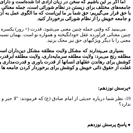
اما اگر بر این باشیم که سخن در زبان آزادی ادا شده‌است و دارای 
جامعه‌های مختلف برای زیستن در نظام شورائی است
،
جمله معنائی سر
با حق قرار می‌گیریم: حق شما بر ما این‌است که ما الگوی عمل به آن ب
و جامعه خویش را از نظام شورائی برخوردار کنید
.
می‌بینید که وقتی جمله چنین معنی می‌شود، قدرت (= زور) یکسره بی
چنین معنائی فر
آ
ورده عقل خودانگیخته و همواره نو است. بهمان نسبت
معنی را با دیگر ویژگیهای حق نیز محک بزنید.
بسیاری می‌پندارند که مشکل ولایت مطلقه مشکل دین‌داران اس
مطلقه رنج می‌برد: ولایت مطلقه سرمایه‌داری، ولایت مطلقه ابرقدر
کوشش برای رهاندن عقلهای انسانها از قدرت باوری و قدرت‌مداری و کو
غفلت از حقوق ذاتی خویش و کوشش برای برخوردار کردن جامعه ها از ن
٭پرسش نوزدهم:
19- نظر شما درباره حدیثی از امام صادق (ع) که فرمودند: "لا جبر و
ندارد؟
● پاسخ پرسش نوزدهم