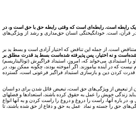
 یک رابطه است. رابطه‌ای است که وقتی رابطه حق با حق است و
،
در
ر قرآن، است. خودانگیختگی انسان حق‌مداری و رشد از ویژگی‌های
تناقض است. از جمله این تناقض که اختیار
آ
زادی است و بسط ید بر
ده‌است و نه اختیار
،
پس پذیرفته شده‌است بسط ید قدرت مطلق بر
 استبدادی می‌خواند که، امروز، استبداد فراگیرش (توتالیتاریسم)
 نیست که در آینده بیاموزند. اگر آموخته بودند، چگونه ممکن بود، در
له قدرت کردن دین و بازسازی استبداد فراگیر فرعونی است، گسترده
ودن از تبعیض از ویژگی‌های حق است، تبعیض قائل شدن برای دو انسان
باید زندگی خویش را عمل به حقوق کرده باشند، استعدادها و فضلهای
 و
،
در باره آنها
،
راست را دروغ و دروغ را راست کردن و به
آ
نها انواع
ژگی‌های حق را جسته و نماد عمل به حق و دفاع از حق شده باشند، تا