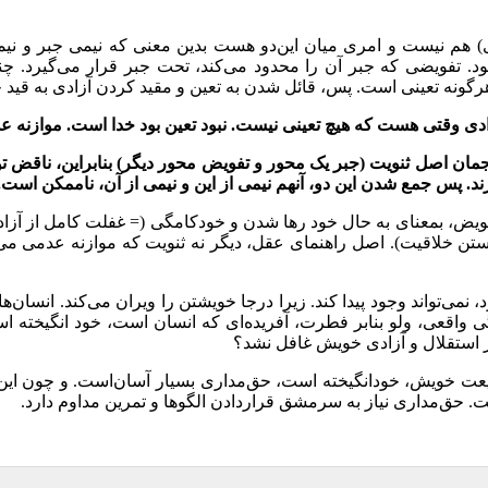
) هم نیست و امری میان این‌دو هست بدین معنی که نیمی جبر و ن
شود. تفویضی که جبر آن را محدود می‌کند، تحت جبر قرار می‌گیرد. 
هرگونه تعینی است. پس
،
قائل شدن به تعین و مقید کردن آزادی به قید 
 آزادی وقتی هست که هیچ تعینی نیست. نبود تعین بود خدا است. موازنه
ن اصل ثنویت (جبر یک محور و تفویض محور دیگر) بنابراین، ناقض تو
رند. پس جمع شدن این دو
،
آنهم نیمی از این و نیمی از آن
،
ناممکن است.
– تفویض، بمعنای به حال خود رها شدن و خودکامگی (= غفلت کامل از آزا
جستن خلاقیت). اصل راهنمای عقل، دیگر نه ثنویت که موازنه عدمی می‌ش
ی‌تواند وجود پیدا کند. زیرا درجا خویشتن را ویران می‌کند. انسان‌ه
گی واقعی، ولو بنابر فطرت، آفریده‌ای که انسان است، خود انگیخته ا
 استقلال و آزادی خویش غافل نشد؟
بیعت خویش، خودانگیخته ‌است، حق‌مداری بسیار آسان‌است. و چون این
حق‌مداری نیاز به سرمشق قراردادن الگوها و تمرین مداوم دارد.