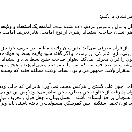
ر نشان می‌کنم:
امامت یک استعداد و ولایت
هر انسان صاحب استعداد رهبری از نوع امامت
،
بنابر تعریف امامت د
ز قرآن معرفی نمی‌کند. بدین‌سان ولایت مطلقه در تعریف خود نیز م
زنی مایه اشتراکی نیز نیست.
و اگر گفته شود ولایت بسط ید خوانده ش
را قرآن معرفی می‌کند بعنوان صاحب چنین بسط یدی و استبداد او را
ی‌شناساند. صد افسوس که انسانها نیاموختند و نمی‌آموزند و هیچ معلوم
فش استقرار ولایت جمهور مردم بود، بساط ولایت مطلقه فقیه که وسی
 و امامی چون علی گشتن را هرکس بدست نمی‌آورد: بنابر این که خالی ب
وان پذیرفت از خداوند، حق مطلق، ناحق صادر می‌شود؟ پس این دو می‌
 همچنان بر حق ایستاده باشند – تحمل بهتان و جعل قول و تحریف قول
باید توان تحمل سنگینی بس کمرشکن مسئولیت را یافته باشند، باید وی