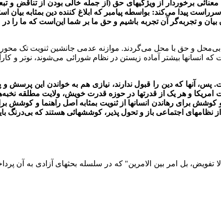
معنائی برخوردار از ویژگیهای حق (از جمله خالی بودن از تناقض و ت
راست پیدا می‌کند: بواسطه پیامبر که ابلاغ کننده دین بمثابه بیان اس
یان و تجربه‌گر آن تجربه باشیم و حق ما بر شما این‌است که ما را در ا
‌محل و حق با محل می‌گردند. موازنه عدمی جانشین ثنویت تک محوری 
 که انسانها بیشتر آماده زیستن در نظام شورائی می‌شوند
،
نوتر و کار
آ
ت. پس
،
آنها که دین را قبول ندارند، نیازی هم به خواندن این پرسش و پ
ت امریکا و هر یک از قدرتها در حوزه قدرت خویش، ولایت مطلقه نخبه‌
شش برای رهاندن انسانها از ثنویت بمثابه اصل راهنما و کوشش برای رها
ظامهای اجتماعی باز و تحول پذیر، کوششهائی هستند که بی‌درنگ باید 
 لا تفویض، بل امر بین الامرین" که در سلسله بحثهای آزادی به آن پرد