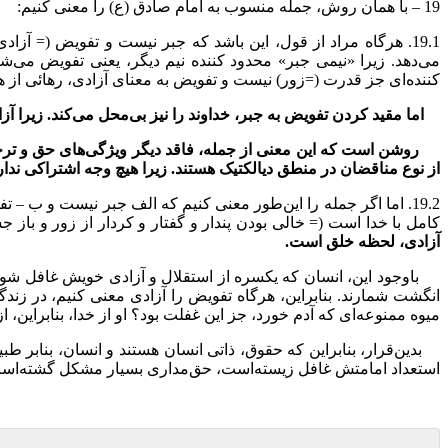
19 – با همان روش، جمله منسوب به امام صادق (ع) را معنی کنیم:
19.1. هرگاه مراد از قول، این باشد که جبر نیست و تفویض (=
آ
زادی
می‌دهد. زیرا «نیمی جبر» محدود کننده نیم دیگر، یعنی تفویض می‌
کننده‌ای جز قدرت (=زور) نیست و تفویض به معنای آزادی، رهائی از 
اما مقید کردن تفویض به جبر، خداوند را نیز بی‌محل می‌کند. زیرا
روشن است که این معنی از جمله، فاقد دیگر ویژگی‌های حق و ترجما
از نوع مناقضان در منطق دیالکتیک هستند. زیرا هیچ وجه اشتراکی ندا
19.2. اما اگر جمله را این‌طور معنی کنیم که الف جبر نیست و ب 
کامل با خدا است (= خالی بودن پندار و گفتار و کردار از زور و باز 
آزادی، لحظه خلق است.
باوجود این، انسان که یکسره از استقلال و آزادی خویش غافل شود، نم
انگشت شمارند. بنابراین، هرگاه تفویض را آزادی معنی کنیم، در زند
میوه ممنوعه‌ای که آدم خورد، جز این غفلت بود؟ او از خدا، بنابراین
،
از
بدین‌قرار، بنابراین که حقوق، ذاتی انسان هستند و انسان، بنابر ط
استعداد امامتش غافل زیسته‌است، حق‌مداری بسیار مشکل گشته‌است. 