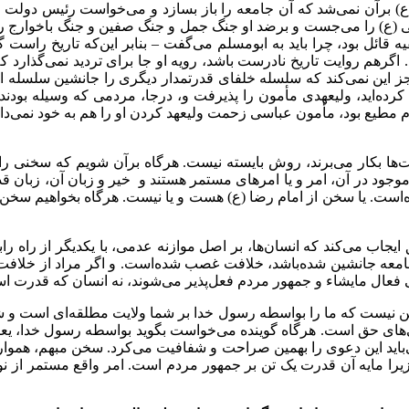
 برآن نمی‌شد که آن جامعه را باز بسازد و می‌خواست رئیس دولت ق
ع) را می‌جست و برضد او جنگ جمل و جنگ صفین و جنگ باخوارج را به
یه قائل بود، چرا باید به ابومسلم می‌گفت – بنابر این‌که تاریخ راست
اگرهم روایت تاریخ نادرست باشد، رویه او جا برای تردید نمی‌گذارد ک
ین نمی‌کند که سلسله خلفای قدرتمدار دیگری را جانشین سلسله اموی
رده‌اید، ولیعهدی مأمون را پذیرفت و، درجا، مردمی که وسیله بودند
م مطیع بود، مأمون عباسی زحمت ولیعهد کردن او را هم به خود نمی‌داد؟
‌ها بکار می‌برند، روش بایسته نیست. هرگاه برآن شویم که سخنی را
 موجود در
آ
ن
،
امر و یا امرهای مستمر هستند و خیر و زبان آن، زبان قد
ده‌است. یا سخن از امام رضا (ع) هست و یا نیست. هرگاه بخواهیم سخن 
ب می‌کند که انسان‌ها، بر اصل موازنه عدمی، با یکدیگر از راه رابطه 
جامعه جانشین شده‌باشد، خلافت غصب شده‌است. و اگر مراد از خلافت
فعال مایشاء و جمهور مردم فعل‌پذیر می‌شوند، نه انسان که قدرت است
خن نیست که ما را بواسطه رسول خدا بر شما ولایت مطلقه‌ای است و ش
 حق است. هرگاه گوینده می‌خواست بگوید بواسطه رسول خدا، یعنی ای
‌باید این دعوی را بهمین صراحت و شفافیت می‌کرد. سخن مبهم، همواره 
زیرا مایه آن قدرت یک تن بر جمهور مردم است. امر واقع مستمر از ن