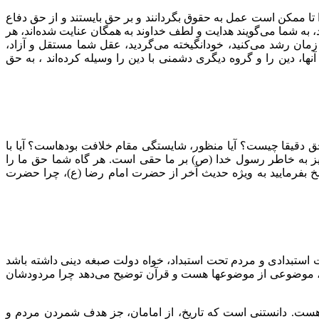
را تا ممکن است عمل به حقوق بگردانند و بر حق بایستند و از حق دفاع
ند، به شما می‌گویند هدایت و لطف خداوند به همگان عنایت شده‌اند، هر
زمان رشد می‌کنید، خودانگیخته می‌گردید، عقل شما مستقل و آزاد،
نها، دین را و گروه دیگری دشمنی با دین را وسیله کرده‌اند ، به حق
 حق دقیقا چیست؟ آیا منظور، شایستگی مقام خلافت بودهاست؟ آیا با
ز به خاطر رسول خدا (ص) بر ما حقی است. هر گاه شما حق ما را
خ بفرمایید به ویژه حدیث آخر از حضرت امام رضا (ع)، چرا حضرت
ت استبدادی و مردم تحت استبداد، خواه دولت صبغه دینی داشته باشد
شند)، موضوعی از موضوعها هست و قرآن توضیح می‌دهد چرا مردودشان
ست. دانستنی است که تاریخ
،
از امامان
،
جز هدف شمردن مردم و