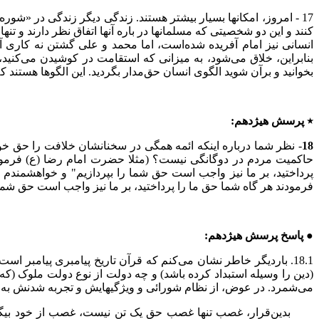
17 - امروز، امکانها بسیار بیشتر هستند. زندگی دیگر زندگی در «شو
کنند و این دو شخصیتی که مسلمانها در باره آنها اتفاق نظر دارند و تن
انسانی نیز امام آفریده شده‌است، اما محمد و علی گشتن نه کاری آ
بنابراین، خلاق می‌شود، به میزانی که استقامت در کوشیدن می‌کنید، ب
بخوانید و برآن شوید الگوی انسان حق‌مدار بگردید. این الگو‌ها هستند که
٭ پرسش هیژدهم:
18
- نظر شما درباره اینکه ائمه همگی در سخنانشان خلافت را حق خود
حاکمیت مردم در دوگانگی نیست؟ (مثلا حضرت امام رضا (ع) فرمود
پرداختید، بر ما نیز واجب است حق شما را بپردازیم" و خواهشمند
فرمودند هر گاه شما حق ما را پرداختید، بر ما نیز واجب است حق شما ر
● پاسخ پرسش هیژدهم:
18.1. باردیگر خاطر نشان می‌کنم که قرآن تاریخ پیامبری پیامب
(دین را وسیله استبداد کرده باشد) و چه دولت از نوع دولت ملوک (
می‌شمرد. در عوض، از نظام شورائی و ویژگیهایش و تجربه شدنش به
بدین‌قرار، غصب تنها غصب حق یک تن نیست، غصب از خود بیگانه 