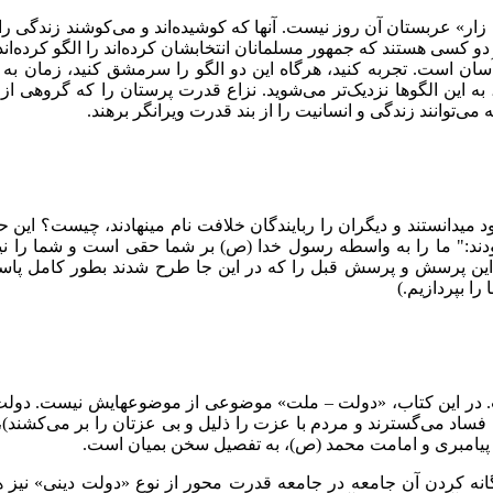
ره زار» عربستان آن روز نیست. آنها که کوشیده‌اند و می‌کوشند زندگی 
ها دو کسی هستند که جمهور مسلمانان انتخابشان کرده‌اند را الگو کرده‌ا
سان است. تجربه کنید، هرگاه این دو الگو را سرمشق کنید، زمان به 
ه این الگوها نزدیک‌تر می‌شوید. نزاع قدرت پرستان را که گروهی از آ
 می‌توانند زندگی و انسانیت را از بند قدرت ویرانگر برهند.
 میدانستند و دیگران را ربایندگان خلافت نام مینهادند، چیست؟ این
ند:" ما را به واسطه رسول خدا (ص) بر شما حقی است و شما را نی
م این پرسش و پرسش قبل را که در این جا طرح شدند بطور کامل پاس
ا بپردازیم.)
ر است. در این کتاب، «دولت – ملت» موضوعی از موضوعهایش نیست. دول
که فساد می‌گسترند و مردم با عزت را ذلیل و بی عزتان را بر می‌ک
 پیامبری و امامت محمد (ص)، به تفصیل سخن بمیان است.
کردن آن جامعه در جامعه قدرت محور از نوع «دولت دینی» نیز ه