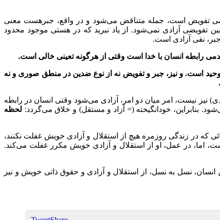
یمی تفویض است، جمله متناقض می‌شود و در واقع، جبرهست معنی
چنین تفویضی
آ
زادی نمی‌شود. از یاد نبرید که در هستی موجود محدود
جبر، نفی آزادی است.
 عدمی رابطه انسان با خدا است وقتی از هرگونه تعینی خالی است.
حید است. و نیز
،
جبر و تفویض نه از نوع ضدین در منطق صوری و نه
دی) نیز نیست، امر میان دو امر، آزادی می‌شود وقتی انسان در رابطه
ود. بنابراین، خودانگیخته (= آزاد و مستقل) و خلاق می‌گردد
:
لحظه
ائی که در زندگی روزمره هیچ از استقلال و آزادی خویش غفلت نکنند،
ست، اما، در عمل، او از استقلال و آزادی خویش مکرر غفلت می‌کند.
 انسان، نسل به نسل، از استقلال و آزادی و حقوق ذاتی خویش و نیز
Tweet
Share