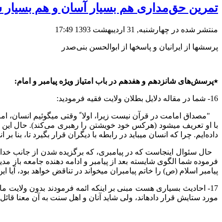
تمرین حق‌مداری هم بسیار آسان و هم بسیا
منتشر شده در چهارشنبه, 31 ارديبهشت 1393 17:49
پرسشها از ایرانیان و پاسخها از ابوالحسن بنی‌صدر
٭پرسش‌های شانزدهم و هفدهم در باب امتیاز ویژه پیامبر و امام:
16- شما در مقاله دلایل بطلان ولایت فقیه فرمودید:
"مصداق امامت در قرآن نیست زیرا، اولا ً وقتی میگوئیم انسان، امام
با او تعریف میشود (هرکس خود خویشتن را رهبری می‌کند). حال این که ا
داده‌ایم. چرا که انسان میباید در رابطه با دیگران قرار بگیرد تا، بنا بر انو
حال سئوال اینجاست که در پیامبری، که برگزیده شدن از جانب خداوند 
فرموده شما الگوی شایسته بعد از پیامبر و ادامه دهنده جامعه باز مد
پیامبر اسلام (ص) را خاتم پیامبران میخواند در تناقض خواهد بود، آیا ای
17- احادیث بسیاری هست مبنی بر اینکه ائمه فرمودند بدون ولایت م
مورد ستایش قرار دادهاند، ولی شاید آنان و اهل سنت به آن معنا قائ