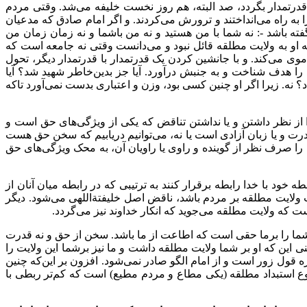
درتمدار بگردد، صد البته، هم روز نخست خلیفه می‌شد. وقتی مردم
 راه می‌انداختند و ترورش می‌کردند. و اگر امام صادق که مدعیان
 گفته باشد -: نه شما با من هستید و نه من باشما و نه زمان زمان من
ه او به ولایت مطلقه قائل نبود و می‌دانست وقتی نه جامعه است که
 می‌کند. و با جانشین کردن یک قدرتمدار با قدرتمدار دیگر
،
تحول
 را هدف شناخت و به جنبش درآورد. آیا جز بدین‌خاطر شهید شد؟ آیا
 نه. زیرا اگر او چنین کسی بود، وزن و اعتباری بدست نمی‌آورد تاکه
 از نظر داشتن و یا نداشتن تناقض که یکی از ویژگی‌های حق است و
رت و یا زبان آزادی ‌است یا نه، می‌توانیم دریابیم که سخن حق هست
را صرف نظر از گوینده و راوی یا راویان آن، به محک ویژگی‌های حق
خود با خدا رابطه برقرار کنند به ترتیبی که در رابطه میان آنان از
 ولایت مطلقه بر مردم باشد، ناقض اصل خلیفتةاللهی می‌شود. دیگر
 که ولایت مطلقه می‌جوید که انکار خداوند نیز می‌گردد.
ما را برما حقی است که اطاعت از ما باشد. سخن از حق و نه قدرت
ن که او بر شما ولایت مطلقه داشت و ما نیز برشما این ولایت را
قول زور است و از امام الگو صادر نمی‌شود. افزون بر این‌که چنین
وع استبداد مطلقه (یکی مطاع و مردم مطیع) است که کم‌تر ربطی با