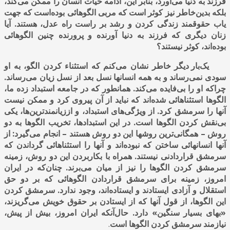
فرزند به دنیا می‌‌آورد
،
بنابر این، ادامه حیات انسان را ممکن می‌کند،
بلکه بدین‌خاطر نیز کوثر است که مربی الگوهائی بوده‌است که جهت
یاب حقوقمند زندگی کردن و رشد بر راست راه عدل، هستند. آیا
زنان دیگری که فرزند به دنیا آورنده و پرورنده چنین الگوهائی
بوده‌اند، کوثر نیستند؟
یک‌بار دیگر خاطر نشان می‌کنم که استثناء کردن الگو، به او
سودی نمی‌رساند و به همه انسانها نسل بعد از نسل زیان می‌رساند.
چراکه او را بی‌فایده می‌کند. همانطور که در جامعه استبداد زده ما،
الگوها استثناهائی شده‌اند که نباید از آن پیروی کرد و ممکن نیست
آنها را سرمشق کرد. از ویژگی‌های استبداد
،
و اززیانمندترین‌ها، یکی
بی‌نقش کردن الگوها است. در این استبدادها، تخریب الگوها به دو
روش – همگانی‌ترین روشها این دو روش هستند – انجام می‌گیرد
:
از
آنها انسانهائی ساختن که نبوده‌اند و آنها را استثناهائی گرداندن که
سرمشق قراردادنی نیستند. همراه با بکاربردن این دو روش، زمینه
سرمشق کردن الگوها را نیز از میان می‌برند. چنان‌که در ایران
امروز، زمینه برای سرمشق قراردادن الگوهائی که بر دو حق
استقلال و آزادی ایستادند و ایستاده‌اند، وجود ندارد. سرمشق کردن
این الگوها، از قول آنها که از ایستادن بر حقوق خویش می‌گریزند،
«بهای بسیار سنگین» دارد. حال‌آنکه ایران امروز، بیش از پیش،
نیازمند سرمشق کردن الگوها است
.