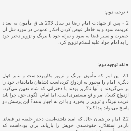
٭ توجیه دوم:
2 - پس از شهادت امام رضا در سال 203 هـ ق مأمون به بغداد
عزیمت نمود و به خاطر عوض کردن افکار عمومی در مورد قتل آن
حضرت و تغییر فضا به سود و تبرئه خود با نیرنگ و تزویر دختر خود
را به امام جواد علیه‌السلام تزویج کرد.
● نقد توجیه دوم:
2.1. این امر که مأمون نیرنگ و تزویر بکاربرده‌است و بنابر قول
دیگری امام را مجبور به ازدواج کرده‌است (شاهان دامادهای خود را
بر می‌گزیدند و آنها ناگزیر بودند با دخترانی که شاه تعیین می‌کرد
،
ازدواج کنند)، امر واقع مستمری است. اما امام، الگوی حق، چرا باید
فریب نیرنگ و تزویر را بخورد و یا تن به اجبار بدهد؟ این پرسش دو
پاسخ می‌تواند پیدا کند؟:
2.2. امام در همان حال که امید داشته‌است دختر خلیفه در فضای
باز
،
در استقلال
،
حقوقمندی خویش را بازیابد
،
برآن بوده‌است که