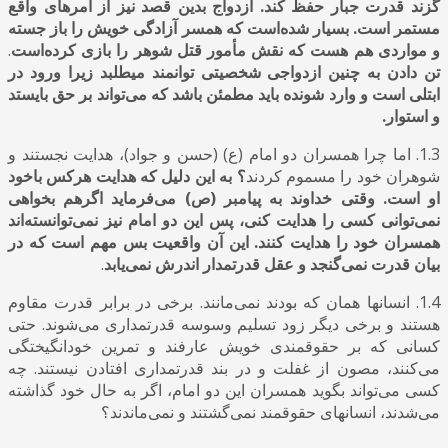
گزند قدرت جبار حفظ کند. ازدواج بدین قصد نیز از امرهای واقع
مستمر است. بسیار شده‌است که همسر آزادگی خویش را باز جسته
و مواردی هم هست که نقش مأمور قتل شوهر را بازی کرده‌است
.
تن دادن به چنین ازدواجی شخصیتی توانمند میطلبد زیرا ورود در
ابتلی است و وارد شونده باید مطمئن باشد که می‌تواند بر حق بایستد
و استوار.
1.3. اما چرا همسران دو امام (ع) (حسن و جواد)، هدایت نجستند و
شوهران خود را مسموم کردند
؟ به این دلیل که هدایت هرکس باخود
او است. وقتی خداوند به پیامبر (ص) می‌فرماید اگرهم بخواهی
نمی‌توانی کسی را هدایت کنی، پس این دو امام نیز نمی‌توانسته‌اند
همسران خود را هدایت کنند. این آن واقعیت بس مهم است که در
بیان قدرت نمی‌گنجد و عقل قدرتمدار اندرش نمی‌یابد
.
1.4. انسانها همان که بودند نمی‌مانند. برخی در برابر قدرت مقاوم
هستند و برخی دیگر زود تسلیم وسوسه قدرتمداری می‌شوند. حتی
کسانی که بر حقوقمندی خویش عارفند و تمرین خودانگیختگی
می‌کنند، مصون از غفلت و در بند قدرتمداری افتادن نیستند. چه
کسی می‌تواند بگوید همسران این دو امام، اگر به حال خود گذاشته
می‌شدند، انسانهای حقوقمند نمی‌‌گشتند و نمی‌ماندند؟