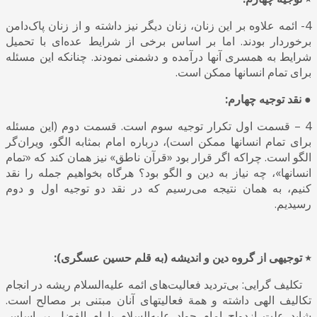
4- ائمه علاوه بر این زنان، زنان دیگر نیز داشته و از زنان پاک‌دامن
برخوردار بودند. اما بر اساس برخی از شرایط عده‌ای با تحمیل
شرایط به همسری آنها درآمده و دشمنی نمودند. چنانکه این مسئله
برای تمام انسانها ممکن است.
● نقد توجیه چهارم:
4 – قسمت اول تکرار توجیه سوم است. قسمت دوم (این مسئله
برای تمام انسانها ممکن است)، درباره امام بمثابه الگو، ویران‌گر
الگو است. چراکه اگر قرار بود «قرآن ناطق» نیز همان کند که «تمام
انسانها»، چه نیاز به دین و الگو بود؟ هرگاه بخواهیم جمله را نقد
کنیم، به همان نتیجه می‌رسیم که در نقد دو توجیه اول و دوم
رسیدیم.
٭ توجیهی از گروه دین و اندیشه (به قلم حسین عسگری):
تكلیف گرایی: بی‌تردید فعالیت‌های ائمه علیه‌السلام ریشه در انجام
تكالیف الهی داشته و همة فعالیتهای آنان مبتنی بر مصالح است.
شاید علت ازدواج امام جواد علیه‌السلام با ام الفضل بر اساس