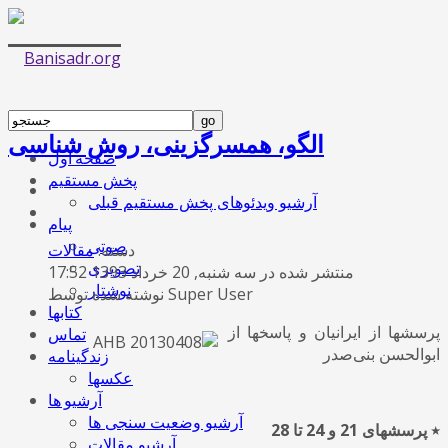
الگو، همسرگزینی، روش شناسی
صفحه اول
پخش مستقیم
آرشیو ویدئوهای پخش مستقیم قبلی
پیام
صوتی
دسته:
مقالات
تصویری
منتشر شده در سه شنبه, 20 خرداد 1393 17:52
نوشتار
نوشته شده توسط Super User
کتابها
پرسشها از ایرانیان و پاسخها از
تماس
ابوالحسن بنی‌صدر
زندگینامه
عکسها
آرشیو ها
آرشیو وضعیت سنجی ها
٭
پرسشهای 21 و 24 تا 28
آرشیو مقالات