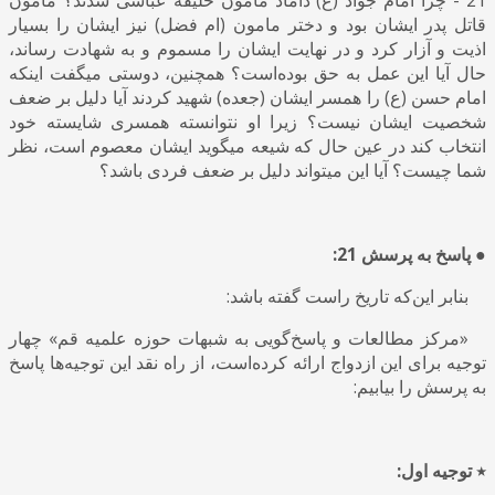
قاتل پدر ایشان بود و دختر مامون (ام فضل) نیز ایشان را بسیار
اذیت و آزار کرد و در نهایت ایشان را مسموم و به شهادت رساند،
حال آیا این عمل به حق بوده‌است؟ همچنین، دوستی میگفت اینکه
امام حسن (ع) را همسر ایشان (جعده) شهید کردند آیا دلیل بر ضعف
شخصیت ایشان نیست؟ زیرا او نتوانسته همسری شایسته خود
انتخاب کند در عین حال که شیعه میگوید ایشان معصوم است، نظر
شما چیست؟ آیا این میتواند دلیل بر ضعف فردی باشد؟
● پاسخ به پرسش 21:
بنابر این‌که تاریخ راست گفته باشد
:
«مرکز مطالعات و پاسخ‌گویی به شبهات حوزه علمیه قم» چهار
توجیه برای این ازدواج ارائه کرده‌است، از راه نقد این توجیه‌ها پاسخ
به پرسش را بیابیم:
٭ توجیه اول: