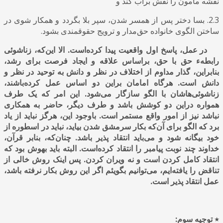
نقشه مأمون را نقش برآب کند و
2.3. بسا دختر پس از همسر شدن، سپر بلا بگردد و همکار شوی در
ساختن الگوی خانواده حق‌مدار و ترویج حقوقمندی بشود.
در عمل، پاسخ اول واقعیت پیدا کرده‌است. الا این‌که، زناشوئی
رابطه‌ء حق با حق، براساس علاقه و ایجاد فرصت برای رشد،
بنابراین، گذار مداوم از اختلاف در نظر و دانش به توحید در نظر و
دانش است. هرگاه امامان براین دو اساس عمل کرده‌باشند،
زناشوئی‌هاشان با الگو سازگار می‌شود. این امر که یک طرف
همواره دراین دو کوشش باشد و طرف دیگر، حاضر به همکاری
نباشد نیز از امور واقع مستمر است. باوجود این
،
هرگز نباید از یاد
برد که الگو برای
آ
ن‌که بکار سرمشق شدن بیاید
،
نباید در اسطوره از
خود بیگانه شود و می‌باید انتقاد پذیر باشد. چنان‌که
،
بنابر قرآن
،
خداوند چند نوبت پیامبر را انتقاد کرده‌است. البته باید بهوش بود که
انتقاد کامل کردن است و نه ویران کردن. پس اینک روش خالی از
تناقض را یافته‌ایم
،
می‌توانیم بگویئم اگر این روش بکار نرفته باشد
،
عمل انتقاد پذیر است.
٭ توجیه سوم: