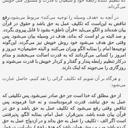
می‌گرداند.
در آنچه به «هدف وسیله را توجیه می‌کند» مربوط می‌شود
،
رفع
تناقض به این‌است که تکلیف عمل به حق باشد و حقوق در قرآن
بیان شده‌اند و الگو می‌باید «قرآن ناطق» بشود تا قابل پیروی بگردد.
و صد البته بر او است که بداند، هدف در وسیله بیان می‌شود. پس
وقتی حق هدف می‌شود خود روش خویش نیز می‌گردد. این‌گونه
توجیه‌ها امام را بمثابه الگو ویران می‌کنند و البته «شیعیان» دیروز و
امروز را کسانی می‌گردانند که به قدرت اصالت می‌بخشند و مدام
درکار تنظیم رابطه پندار و گفتار و کردار خویش با قدرت می‌شوند و
روزگاری را می‌جویند که اینک دارند
.
و هرگاه بر آن شویم که تکلیف گرائی را نقد کنیم، حاصل عبارت
می‌شود:
از حق مطلق که خدا است جز حق صادر نمی‌شود. پس تکلیفی که
عمل به حق نباشد، قدرت فرموده‌است و نه خدا فرموده. پس
تناقض وقتی رفع می‌شود که تکلیف عمل به حق باشد و حق در
قرآن بیان شده باشد. بدین‌قرار، عمل امام، بمثابه الگو، پذیرفتنی
است اگر الف - تکلیف را عمل به حق بداند و در ازدواج عمل به حق
کرده باشد وب – روش همان باشد که هدف (حق). بنابراین، درعمل