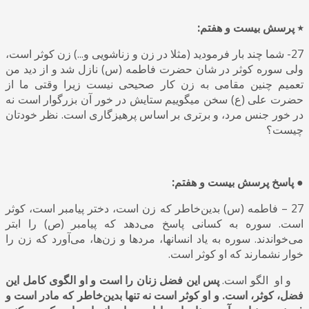
٭ پرسش بیست و هفتم:
27- شما چند بار فرمودید (مثلا در زن و زناشویی و...) زن کوثر است،
ولی سوره کوثر در شان حضرت فاطمه (س) نازل شد و از دید من
تعمیم چنین مقامی به زن کار صحیحی نیست زیرا وقتی ما از
حضرت علی (ع) سخن میگوییم ستایش در خور آن بزرگوار است نه
در خور جنس مرد، و برتری بر اساس پرهیزگاری است. نظر خودتان
چیست؟
● پاسخ پرسش بیست و هفتم:
27 – فاطمه (س) بدین‌خاطر که زن است، دختر پیامبر است
،
کوثر
است. سوره به کسانی پاسخ می‌دهد که پیامبر (ص) را ابتر
می‌خواندند. سوره به یاد انسانها، مردها و زن‌ها
،
می‌آورد که زن را
خوار نشمارند که او کوثر است.
و او الگو است.
پس این فضل زنان را است و او الگوی کامل این
فضل، کوثر، است. و او کوثر است نه تنها بدین‌خاطر که مادر است و