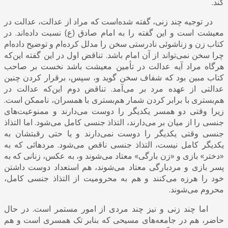
کند.
در توجیه چند زنی، گفته شده‌است که مراد از عدالت، عدالت در
معیشت است و این گفته را به امام صادق (ع) نسبت داده‌اند. در
کتاب زن و زناشوئی نادرستی سخن را مدلل کرده‌ام و توضیح داده‌ام
چرا سخن نمی‌تواند از آن امام باشد. تناقض اول در این گفته این‌که
هرگاه مراد آیه عدالت در تأمین معیشت باشد نخست بر صاحب
کتاب مبین بود که شفاف سخن گوید و، سپس، برقرار کردن چنین
عدالتی از عهده مرد بر می‌آمد. تناقض دوم این‌که عدالت در
هم‌بستری با برابر کردن شمار هم‌بستری با همسران، ناممکن است.
زیرا وقتی دو همسر یکدیگر را دوست می‌دارند و ممنوعیت‌های
جنسی را از میان بر می‌دارند، التذاذ جنسی کامل می‌شود. اما التذاذ
جنسی وقتی یکدیگر را دوست نمی‌‎دارند و یا حتی رقبتشان به
یکدیگر کامل نیست، التذاذ جنسی ناقص می‌شود. مردهائی که به
«دختر» بازی و «زن بارگی» معتاد می‌شوند و، به عکس، زنانی که به
پسر بازی و مردبارگی معتاد می‌شوند، هم استعداد دوست داشتن
خود را هرزه می‌کنند و هم به محرومیت از التذاذ جنسی کامل،
محروم می‌شوند.
اما چند زنی و نیز چند مردی از امور مستمر است. در حال
حاضر، هم در جامعه‌های مسیحی که بنابر تک همسری است و هم