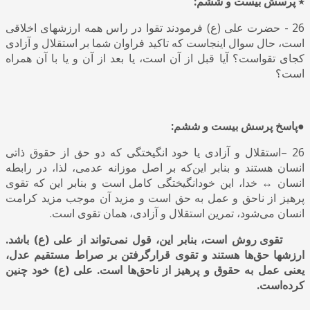
٭ پرسش بیست و ششم:
26 - حضرت علی (ع) فرمودند تقوا در راس همه ارزشهای اخلاقی
است، حال سوال اینجاست که تاکید فراوان شما بر استقلال و آزادی
کجای تقواست؟ آیا قبل از آن است، یا بعد از آن و یا با آن همراه
است؟
●پاسخ پرسش بیست و ششم:
26 –استقلال و آزادی یا خود انگیختگی که دو حق از حقوق ذاتی
انسان هستند و بنابر این‌که بر اصل موزانه عدمی، لذا
،
در رابطه
انسان
↔
خدا، این خودانگیختگی کامل است و بنابر این که تقوی
پرهیز از ناحق و عمل به حق است و مزید آن موجب مزید کرامت
انسان می‌شود، تمرین استقلال و آزادی، همان تقوی است.
تقوی روش است، بنابر این، قول نمی‌تواند از علی (ع) باشد.
ارزشها حق‌ها هستند و تقوی قرارگرفتن بر صراط مستقیم عدل،
یعنی عمل به حقوق و پرهیز از ناحق‌ها است. علی (ع) خود چنین
کرده‌است.