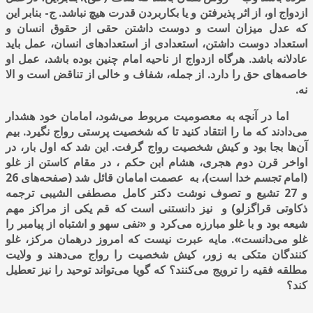
ازدواج او، از اثر پذیرفتن و یا بکاربردن قدرت هیچ نباشد. ج- بنابر این
که عدل میزان است و دوست داشتن حقی از حقوق انسان و
استعداد دوست داشتن، استعدادی از استعدادهای انسان، عمل باید
عادلانه باشد. هرگاه ازدواج از ناحیه امام چنین بوده باشد، عمل او
خاصه‌های حق را دارد. از جمله، شفاف و خالی از تناقض است و الا
نه.
اما در آنچه به معصومیت مربوط می‌شود، امامان خود هشدار
می‌دادند که ما را انتقاد کنید تا که شخصیت پرستی رواج نگیرد. بیم
آن‌ها بجا بود و کیش شخصیت رواج گرفت. این شد که اول بار، در
اواخر قرن دوم هجری، هشام ابن حکم ، در مقام کاستن از غلو
(امام تجسم خدا است)، به عصمت امامان قائل شد (صفحه‌های 26
و 27 تشیع و تصوف نوشت دکتر کامل مصطفی الشیبی ترجمه
ذکاوتی قراگزلو) و نیز دانستنی است که قم یکی از مراکز مهم
شیعه بود و با غلو مبارزه می‌کرد و «نفی سهو و اشتباه از پیامبر را
غلو می‌دانست». مایه عبرت نیست که امروز درهمان مرکز، غلو
کنندگان متکی به زور، کیش شخصیت را رواج می‌دهند و ولایت
مطلقه فقیه را ترویج می‌کنند؟ که گویا می‌تواند توحید را نیز تعطیل
کند؟