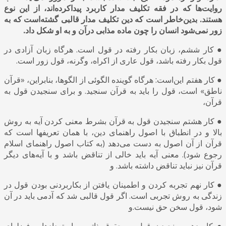
روایت‌ها که در فقه تکلیف مدار کاربرد پیداکرده‌اند، از این نوع
هستند. بدین‌خاطر است که دین تکلیف مدار قالبی گشته‌است که به
زور نمی‌شود انسان را چون ماده مذابی درآن و به او شکل داد.
● کار ششم، زبان بکار رفته در قول است. هرگاه زبان آزادی در
قول بکار رفته باشد، قول عاری از اکراه، وگرنه، قول زور است.
● کار هفتم این‌است: هرگاه گوینده الگوئی از الگوها، بنابراین، «قرآن
ناطق» است، قول را باید به قرآن سنجید. و برای سنجیدن قول به
قرآن،
● کار هشتم سنجیدن قول به قرآن بشرط معنی کردن آیه به روش
بالا و در انطباق با اصول راهنمای دین، با همان تعریفها است که
قرآن از آن اصول به دست می‌دهد (به کتاب اصول راهنمای اسلام
رجوع شود). معنی آیه باید خالی از تناقض باشد و با آیه‌های دیگر
قرآن نیز نباید تناقض داشته باشد. و
● کار نهم تجربه کردن و اطمینان یافتن از بکاربردنی بودن قول در
زندگی به روش تجربی است. اگر قول قالبی شد که آدمی باید در آن
شود، قول سخن حق نیست.و
● کار دهم سنجیدن قول به حقوق ذاتی و استعدادها و فضلهای