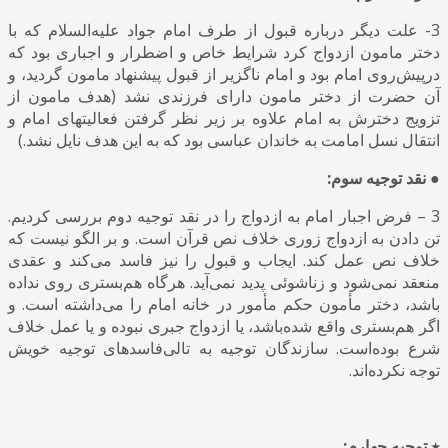
3- علت دیگر درباره قبول از طرف امام جواد علیه‌السلام که با
دختر مامون ازدواج کرد شرایط خاص و اضطرار و اجباری بود که
درپیش‌روی امام بود و امام ناگزیر از قبول پیشنهاد مامون گردید، و
آن حضرت از دختر مامون دارای فرزندی نشد (هدف مامون از
تزویج دخترش به امام علاوه بر زیر نظر گرفتن فعالیتهای امام و
انتقال نسل امامت به خاندان عباسی بود که به این هدف نایل نشد.)
● نقد توجیه سوم:
3 – فرض اجبار امام به ازدواج را در نقد توجیه دوم بررسی کردیم.
تن دادن به ازدواج زوری خلاف نص قرآن است. و بر الگو نیست که
خلاف نص عمل کند. ایجاب و قبول را نیز فاسد می‌کند و عقدی
منعقد نمی‌شود و زناشوئی پدید نمی‌آید. هرگاه هم‌بستری روی نداده
باشد، دختر مأمون حکم مأمور در خانه امام را می‌داشته است. و
اگر هم‌بستری واقع شده‌باشد، یا ازدواج جبری نبوده و یا عمل خلاف
شرع بوده‌است. سازندگان توجیه به تالی‌فاسدهای توجیه خویش
توجه نکرده‌اند.
٭ توجیه چهارم: