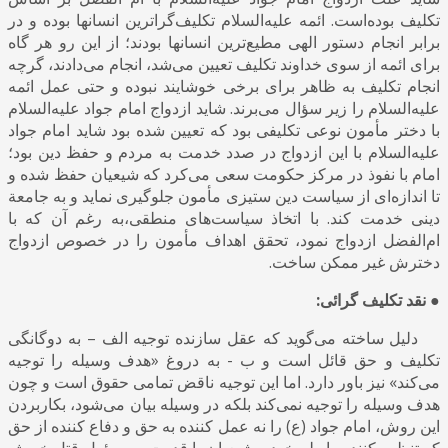
تكلیف بوده‌است. ائمه علیه‌السلام تكلیف‌گرا‌ترین انسانها بوده و در
برابر انجام دستور الهی مطیع‌ترین انسانها بودند؛ از این رو هر گاه
برای ائمه از سوی خداوند تكلیف تعیین می‌شد، انجام می‌دادند، گرچه
انجام تكلیف به ظاهر برای برخی خوشایند نبوده و حتی عمل ائمه
علیه‌السلام را زیر سؤال می‌برند. شاید ازدواج امام جواد علیه‌السلام
با دختر مأمون نوعی تكلیفی بود كه تعیین شده بود شاید امام جواد
علیه‌السلام با این ازدواج در صدد خدمت به مردم و حفظ دین بود؛
امام با نفوذ در مركز حكومت سعی می‌كرد كه شیعیان حفظ شده و
تا اندازه‌ای از سیاست دین ستیزی مأمون جلوگیری نماید و به جامعة
دینی خدمت كند. با اتخاذ سیاست‌های منطقی،به رغم آن كه با
ام‌الفضل ازدواج نمود، تحقق اهداف مأمون را در خصوص ازدواج
دخترش غیر ممكن ساخت.
● نقد تکلیف گرائی:
دلیل ساخته می‌گوید که عقل سازنده توجیه الف – به دوگانگی
تکلیف و حق قائل است و ب - به دروغ «هدف وسیله را توجیه
می‌کند» نیز باور دارد. اما این توجیه ناقض تمامی حقوق است و چون
هدف وسیله را توجیه نمی‌کند بلکه در وسیله بیان می‌شود، بکاربردن
این روش، امام جواد (ع) را نه عمل کننده به حق و دفاع کننده از حق
که تنظیم کننده رابطه خود و شیعیان با قدرت و مسئول قتل خویش