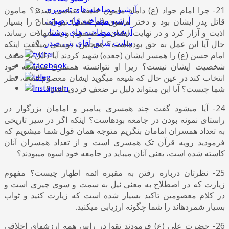
آرشیو مصاخبه های تصویری
21- چرا امام جواد (ع) داماد مامون خلیفه عباسی شدند؟ مامون
آرشیو مصاخبه های صوتی
قاتل پدر ایشان بود و دختر مامون (ام فضل) نیز ایشان را بسیار
آرشیو مصاخبه های نوشتار
اذیت و آزار کرد و در نهایت ایشان را مسموم و به شهادت رساند،
سایت سابق آقای بنی صدر
حال آیا این عمل به حق بوده‌است؟ همچنین، دوستی میگفت اینکه
امام حسن (ع) را همسر ایشان (جعده) شهید کردند آیا دلیل بر ضعف
شخصیت ایشان نیست؟ زیرا او نتوانسته همسری شایسته خود
انتخاب کند در عین حال که شیعه میگوید ایشان معصوم است، نظر
شما چیست؟ آیا این میتواند دلیل بر ضعف فردی باشد؟
24- آیا میشود گفت چند همسری پیامبر و امامان بزرگوار در
راستای نمونه بودن در جامعه بودهاست؟ اینکه اگر در سیر تاریخی
به تعداد همسران امامان بنگریم متوجه همان قول شما میشویم که
فرمودید رویه قرآن تک همسری است و از تعداد همسران آنان
کاسته شده است، یعنی آنان میباید در جامعه خود اسوه میبودند؟
25- نظرتان درباره رفتن به مقبره ائمه اطهار چیست؟ مفهوم
زیارت که در اصطلاح به معنی نیل به سمت و سوی چیزی است و
در کلام معصومین تاکید بسیار شده است که زیارت کنید و ثواب
بسیار شمردهاند را شما چگونه ارزیابی میکنید.
26- حضرت علی (ع) فرمودند تقوا در راس همه ارزشهای اخلاقی