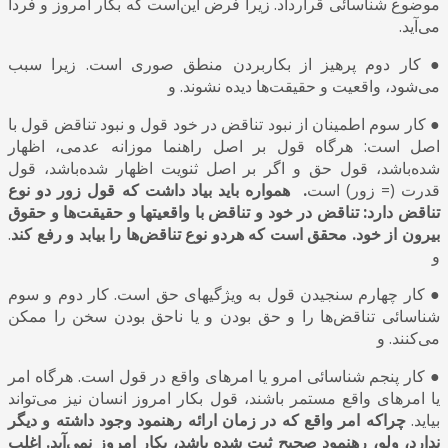
موضوع شناسائی قرارداد. زیرا فرض این‌است که بکار امروز و فردا
می‌آید.
● کار دوم پرهیز از بکاربردن منطق صوری است. زیرا سبب
می‌شود، واقعیت‌ و حقیقت‌ها دیده نشوند. و
● کار سوم اطمینان از نبود تناقض در خود قول و نبود تناقض قول با
اصل است: هرگاه قول بر اصل راهنما موزانه عدمی، اظهار
شده‌باشد، قول حق و اگر بر اصل ثنویت اظهار شده‌باشد، قول
قدرت (= زور) است
. همواره باید بیاد داشت که قول زور دو نوع
تناقض دارد
:
تناقض در خود و تناقض با واقعیتها و حقیقت‌ها و حقوق
بیرون از خود. محقق است که هردو نوع تناقض‌ها را بیابد و رفع کند
.
و
● کار چهارم سنجیدن قول به ویژگیهای حق است. کار دوم و سوم
شناسائی تناقض‌ها را و حق بودن و یا ناحق بودن سخن را ممکن
می‌کنند. و
● کار پنجم شناسائی امرو یا امرهای واقع در قول است. هرگاه امر
یا امرهای واقع مستمر باشند، قول بکار امروز انسان نیز می‌تواند
بیاید.
چراکه امر واقع که در زمان ارائه رهنمود وجود داشته و دیگر
ندارد، ولو، رهنمود صحیح ثبت شده باشد، بکار امروز نمی‌آید. اغلب