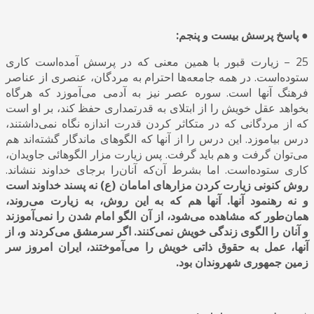
● پاسخ پرسش بیست و پنجم:
25 – زیارت قبور با همین معنی که در پرسش آمده‌است کاری
ستوده‌است. در همه جامعه‌ها احترام به مردگان، عنصری از عناصر
فرهنگ آنها است. سوره عصر نیز به آدمی می‌آموزد که هرگاه
بخواهد عقل خویش را از ابتلای به قدرتمداری حفظ کند، بر او است
که از مردگانی که در متکاثر کردن قدرت اندازه نگاه نمی‌داشتند،
درس بیاموزد. این درس را از آنها که الگوهای ماندگار گشته‌‎اند هم
می‌توان گرفت و هم باید گرفت. پس زیارت مزار الگوهائی جاویدان،
کاری ستوده‌است. اما بشرط آن‌که آنان‌را برجای خداوند ننشاند.
روش کنونی زیارت کردن مزارهای امامان (ع) نه پسند خداوند است
و نه رهنمود آنها. آنها هم که به این روش، به زیارت می‌روند،
همان‌طور که مشاهده می‌شود، از آن الگو امام شدن را نمی‌آموزند
و آنان را الگوی زندگی خویش نمی‌کنند. اگر سرمشق می‌کردند و
،
از
آ
نها
،
عمل به حقوق ذاتی خویش را می‌آموختند
،
ایران امروز سر
زمین جمهوری شهروندان بود.