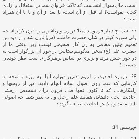
است، حال سوال اینجاست که تاکید فراوان شما بر استقلال و آزادی
کجای تقواست؟ آیا قبل از آن است، یا بعد از آن و یا با آن همراه
است؟
27- شما چند بار فرمودید (مثلا در زن و زناشویی و...) زن کوثر است،
ولی سوره کوثر در شان حضرت فاطمه (س) نازل شد و از دید من
تعمیم چنین مقامی به زن کار صحیحی نیست زیرا وقتی ما از
حضرت علی (ع) سخن میگوییم ستایش در خور آن بزرگوار است نه
در خور جنس مرد، و برتری بر اساس پرهیزگاری است. نظر خودتان
چیست؟
28- درباره احادیث و لزوم تدوین دوباره آنها، به ویژه با توجه به
کارهایی که شما روی اصول اسلام انجام دادید، غیر از روشها و
راهکارهایی که تا کنون فقها طی قرون برای تشخیص درستی
احادیث انجام دادهاند، همانند علم رجال و... به نظر شما چه اصولی
باید به نقد و پالایش احادیث اضافه گردد؟
٭پرسش 21:
21 - چرا امام جواد (ع) داماد مامون خلیفه عباسی شدند؟ مامون