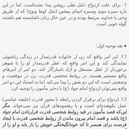
1- برای علت ازدواج دلیل نقلی روشن پیدا نشده‌است. اما در این
باره سیره نبوی وسیره انبیای پیشین (مثل لوط ونوح) که از طریق
وحی با خداوند مرتبط بودند و در عین حال زنان ناشایسته هم داشتند
گواه خوبی است.
● نقد توجیه اول:
1.1. این امر واقع که زن از خانواده قدرتمدار در زندگی زناشوئی
نمایندگی کند و این امر واقع که عقل قدرتمدار او را با شوهر
برخوردار از عقل مستقل و آزاد ناسازگار کند، دو امر از امرهای
واقع مستمر هستند. در روابط شخصی قدرت، زن در موقعیت و
وضعیتی است که این دو نقش را پیدا می‌کند. اما به استناد این دو امر
واقع نمی‌توان ازدواج امام جواد (ع) با دختر مأمون را توجیه کرد:
1.2. ازدواج برای برقرار کردن رابطه با محور قدرت (خلیفه عباسی)
عمل نکوهیده‌ای است و با رهنمودهای قرآن نیز نمی‌خواند.
مگر
این‌که قصد مأمون در قید روابط شخصی قدرت قراردادن امام جواد
(ع) باشد و قصد امام بیرون ماندن از روابط شخصی قدرت با ایجاد
فرصت برای همسر تا که خودانگیختگی خویش را باز یابد و او را از