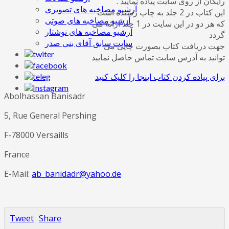
رایگان از روی سایت پیاده نمایید .
آرشیو مصاخبه های تصویری
این کتاب در 2 جلد به چاپ رسیده است
آرشیو مصاخبه های صوتی
که هر دو در این سایت در 1 جلد ارائه می
آرشیو مصاخبه های نوشتار
گردد
سایت سابق آقای بنی صدر
جهت دریافت کتاب بصورت چاپی می
توانید به آدرس سایت تماس حاصل نمایید
برای پیاده کردن کتاب اینجا را کلیک کنید
Abolhassan Banisadr
5, Rue General Pershing
F-78000 Versaills
France
E-Mail:
ab_banidadr@yahoo.de
Tweet
Share