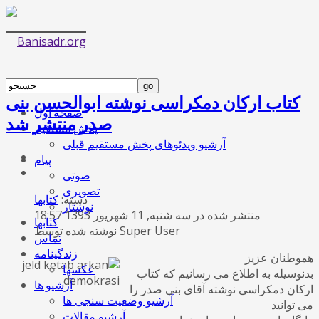
کتاب ارکان دمکراسی نوشته ابوالحسن بنی
صفحه اول
صدر منتشر شد
پخش مستقیم
آرشیو ویدئوهای پخش مستقیم قبلی
پیام
صوتی
تصویری
دسته:
کتابها
نوشتار
منتشر شده در سه شنبه, 11 شهریور 1393 18:57
کتابها
نوشته شده توسط Super User
تماس
زندگینامه
هموطنان عزیز
عکسها
بدنوسیله به اطلاع می رسانیم که کتاب
آرشیو ها
ارکان دمکراسی نوشته آقای بنی صدر را
آرشیو وضعیت سنجی ها
می توانید
آرشیو مقالات