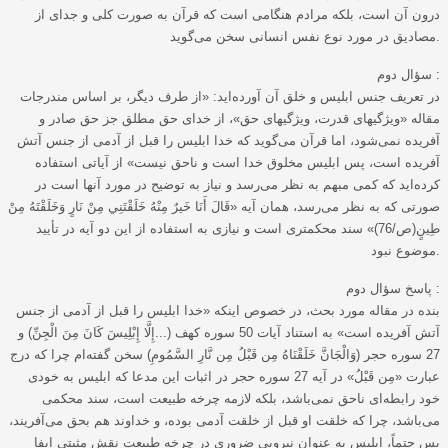
درون آن است، بلکه مرادم هنگامی است که قرآن به صورت کلی و جدای از
مصادیق در مورد نوع نفس انسانی سخن می‌گوید.
سؤال دوم :
در تعریف جنس ابلیس و خلق آن آورده‌اید: «از طرف دیگر، بر اساس مندرجات
مقاله «ویژگیهای قدرت، ویژگیهای حق»، از خدای حق مطلق جز حق صادر و
آفریده نمی‌شود، اما قرآن می‌گوید که خدا ابلیس را قبل از آدمی از جنس آتش
آفریده است، پس ابلیس مخلوق خدا است و ناحق نیست» از آیاتی استفاده
کرده‌اید که کمی مبهم به نظر می‌رسد و نیاز به توضیح در مورد آنها است در
صورتی که به نظر می‌رسد، همان آیه «قَالَ أَنَا خَيرٌ مِنْهُ خَلَقْتَنِي مِنْ نَارٍ وَخَلَقْتَهُ مِنْ
طِينٍ(ص/76)» سند محکمتری است و نیازی به استفاده از این دو آیه در تأیید
موضوع نبود.
پاسخ سؤال دوم :
بنده در مقاله مورد بحث، در خصوص اینکه «خدا ابلیس را قبل از آدمی از جنس
آتش آفریده است» به استناد آیات 50 سوره کهف (...إِلَّا إِبْلِيسَ كَانَ مِنَ الْجِنِّ) و
27 سوره حجر (وَالْجَانَّ خَلَقْنَاهُ مِن قَبْلُ مِن نَّارِ‌ السَّمُومِ) سخن گفته‌ام چرا که درج
عبارت «مِن قَبْلُ» در آیه 27 سوره حجر در اثبات این مدعا که ابلیس به خودی
خود رابطه‌ای ناحق نمی‌باشد، بلکه لازمه چرخه طبیعت است، سند محکمی
می‌باشد، چرا که خلقت او قبل از خلقت آدمی بوده، و خداوند هم بحق می‌آفریند،
پس حتماً، ابلیس به عنوان نیرویی ضروری در چرخه طبیعت نقش مثبتی ایفا