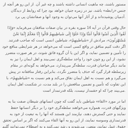
مستور باشند، چه ماهیت انسانی داشته باشند و چه غیر آن. از این رو هر آنچه از
جنس «رابطه» باشد، نیز در زمره جنیان خواهد بود چرا که روابط از دیدگان
آدمیان پوشیده‌اند و از آثار آنها می‌توان به وجود آنها و صفاتشان پی برد.
حال وقتی قرآن در آیه 14 سوره بقره در بیان صفات منافقان می‌فرماید «وَإِذَا
لَقُوا الَّذِينَ آمَنُوا قَالُوا آمَنَّا وَإِذَا خَلَوْا إِلَى شَياطِينِهِمْ قَالُوا إِنَّا مَعَكُمْ إِنَّمَا نَحْنُ
مُسْتَهْزِئُونَ»، مرادش از «شَياطينِهِمْ»، شیاطین انسی است که صاحب قدرتند.
اگر دقت کنیم منافق در واقع کسی است که می‌خواهد در هر شرایطی منافع خود
را تأمین و تضمین نماید، و اگر این یا آن گروه فائق شوند، در هر صورت متضرر
نشود، از این رو چون خود را واجد سلطه‌گری نمی‌بیند و اهل ایمان را نیز به
مانند دیگر صاحبان قدرت، سلطه‌گر می‌پندارد، می‌خواهد به گونه‌ای در مقام
زیرسلطه قرار گیرد که حذف یا متضرر نگردد، بنابراین رفتار منافقانه در پیش
می‌گیرد و هم نسبت به اهل ایمان نفاق می‌کند و هم نسبت به «شَياطينِهِمْ»، با
این تفاوت که تأمین و تضمین منافعش را در بلند مدت، در شکست اهل ایمان
می‌بیند چرا که او حقمدار نیست، بلکه قدرتمدار است.
اما در مورد «القاء» شیاطین باید گفت که چون انسانهای شیطان صفت بنا به
ویژگیهای قدرت، همواره می‌خواهند سلطه‌گری خود را بر دیگر انسانها حفظ
نمایند و حتی گسترش دهند، نیازمند این هستند که آنها را به تبعیت از خود به
قدرتمداری وسوسه نمایند، از این رو به آنها القاء می‌کنند که اگر بر اساس تحقق
حقوق عمل نمایند، متضرر می‌شوند و رشد نمی‌کنند و به اصطلاح نمی‌توانند گلیم