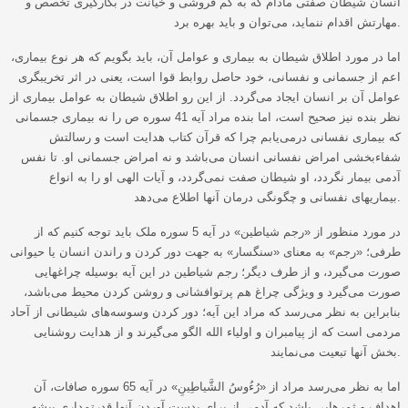
انسان شیطان صفتی مادام که به کم فروشی و خیانت در بکارگیری تخصص و
مهارتش اقدام ننماید، می‌توان و باید بهره برد.
اما در مورد اطلاق شیطان به بیماری و عوامل آن، باید بگویم که هر نوع بیماری،
اعم از جسمانی و نفسانی، خود حاصل روابط قوا است، یعنی در اثر تخریبگری
عوامل آن بر انسان ایجاد می‌گردد. از این رو اطلاق شیطان به عوامل بیماری از
نظر بنده نیز صحیح است، اما بنده مراد آیه 41 سوره ص را نه بیماری جسمانی
که بیماری نفسانی درمی‌یابم چرا که قرآن کتاب هدایت است و رسالتش
شفاءبخشی امراض نفسانی انسان می‌باشد و نه امراض جسمانی او. تا نفس
آدمی بیمار نگردد، او شیطان صفت نمی‌گردد، و آیات الهی او را به انواع
بیماریهای نفسانی و چگونگی درمان آنها اطلاع می‌دهد.
در مورد منظور از «رجم شیاطین» در آیه 5 سوره ملک باید توجه کنیم که از
طرفی؛ «رجم» به معنای «سنگسار» به جهت دور کردن و راندن انسان یا حیوانی
صورت می‌گیرد، و از طرف دیگر؛ رجم شیاطین در این آیه بوسیله چراغهایی
صورت می‌گیرد و ویژگی چراغ هم پرتوافشانی و روشن کردن محیط می‌باشد،
بنابراین به نظر می‌رسد که مراد این آیه؛ دور کردن وسوسه‌های شیطانی از آحاد
مردمی است که از پیامبران و اولیاء الله الگو می‌گیرند و از هدایت روشنایی
بخش آنها تبعیت می‌نمایند.
اما به نظر می‌رسد مراد از «رُءُوسُ الشَّياطِينِ» در آیه 65 سوره صافات، آن
اهداف و ثمرهایی باشد که آدمی از برای بدست آوردن آنها قدرتمداری پیشه