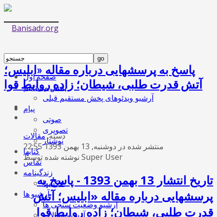
پاسخ به پرسشهایی درباره مقاله «ابلیس؛
صفحه اول
آتش قدرت طلبی، شیطان؛ زاده روابط قوا
پخش مستقیم
آرشیو ویدئوهای پخش مستقیم قبلی
پیام
صوتی
تصویری
دسته:
مقالات
نوشتار
منتشر شده در دوشنبه, 13 بهمن 1393 22:55
کتابها
نوشته شده توسط Super User
تماس
زندگینامه
تاریخ انتشار 13 بهمن 1393 - پاسخ به
عکسها
پرسشهایی درباره مقاله «ابلیس؛ آتش
آرشیو ها
آرشیو وضعیت سنجی ها
قدرت طلبی، شیطان؛ زاده روابط قوا
آرشیو مقالات