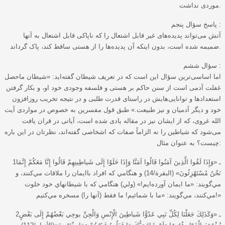
موردی نداشت.
پاسخ سؤال پنجم :
آتش می‌تواند پدیده‌های غیر قابل اشتعال را که ناپاکی قابل اشتعال به آنها
ضمیمه شده است، بدون اینکه آن پدیده‌ها را از هستی ساقط کند، پاک گرداند.
سؤال ششم :
اما اساسی‌ترین سؤال این است که در تعریف شیطان گفته‌اید: «شیطان ماحصل
غفلت آدمی است از سنن حاکم بر هستی و فلسفه وجودی خود او، و بکار گرفتن
استعدادها و توانایی‌هایش در راستای قدرت طلبی و در نتیجه تخریب روزافزون
خود و دیگر آدمیان و نیز طبیعت.» طبق قول مفسرین به خصوص در مواردی آیت
الله غروی، که از ایشان نیز در مقاله یادی شده است، آیاتی در قران یافت
می‌شود که شیاطین را نه الزاماً صفات که اشخاصی گفته‌اند، نظرتان در این باره
چیست؟ به عنوان مثال:
1ـ «وَإِذَا لَقُوا الَّذِينَ آمَنُوا قَالُوا آمَنَّا وَإِذَا خَلَوْا إِلَى شَياطِينِهِمْ قَالُوا إِنَّا مَعَكُمْ إِنَّمَا
نَحْنُ مُسْتَهْزِئُونَ» (البقرة/14) و هنگامي که افراد باايمان را ملاقات مي‌کنند، و
مي‌گويند: «ما ايمان آورده‌ايم!» (ولي) هنگامي که با شيطانهاي خود خلوت
مي‌کنند، مي‌گويند: «ما با شمائيم! ما فقط (آنها را) مسخره مي‌کنيم!»
2ـ «وَكَذَلِكَ جَعَلْنَا لِكُلِّ نَبِي عَدُوًّا شَياطِينَ الْإِنْسِ وَالْجِنِّ يوحِي بَعْضُهُمْ إِلَى بَعْضٍ