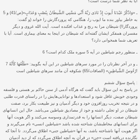
آیا به نظر شما درست است؟
5 ـ «وَاذْكُرْ عَبْدَنَا أَيوبَ إِذْ نَادَى رَبَّهُ أَنِّي مَسَّنِي الشَّيطَانُ بِنُصْبٍ وَعَذَابٍ»(ص/41) و
به خاطر بياور بنده ما ايوب را، هنگامي که پروردگارش را خواند (و گفت:
پروردگارا!) شيطان مرا به رنج و عذاب افکنده است. آیت الله غروی و دیگر
مفسران همفکر ایشان گفته‌اند که شیطان در اینجا به معنای بیماری است. آیا با
تعریف شما همخوانی دارد؟
6 ـ منظور رجم شیاطین در آیه 5 سوره ملک کدام است؟
7 ـ و در آخر نظرتان را در مورد سرهای شیاطین در این آیه بگویید: «طَلْعُهَا كَأَنَّهُ
رُءُوسُ الشَّياطِينِ» (الصافات/65) شکوفه آن مانند سرهاي شياطين است!
پاسخ سؤال ششم :
در پاسخ به این سؤال باید گفت که هرگاه آدمی از سنن حاکم بر هستی و فلسفه
وجودی خویش غافل شود و استعدادها و توانایی‌هایش را در راستای قدرت طلبی
و در نتیجه تخریب روزافزون خود و دیگر آدمیان و نیز طبیعت بکار برد، صفت
شیطان در او تجلی داشته و خود از مصادیق شیاطین می‌باشد. حال این انسانهای
شیطان صفت، دیگر انسانها را به قدرتمداری وسوسه می‌کنند و اگر هویت آنها
برای انسانهای مخاطبشان شناخته شده باشد «شیاطین انسی» نام می‌گیرند و
اگر هویت آنها ناشناخته باشد، به آنها «شیاطین جنی» اطلاق می‌گردد. تا آنجا که
نگارنده دریافته است «جن» در قرآن به آنچه اطلاق می‌گردد که از دید آدمیان