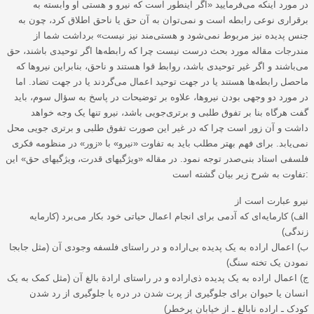
در مورد اینکه می‌فرمایید «اگر اینطور است که نیرو و هستی او وابسته به
برقراری نوعی رابطه است و نمی‌توان به آن حق یا ناحق اطلاق کرد، چون به
جنس پدیده نیز مربوط نمی‌شود و هستی‌مند نیز نیست» برداشت شما از
مندرجات مقاله مورد بحث درست نیست چرا که رابطه‌ها اگر توحیدی باشند، حق
می‌باشند و اگر غیر توحیدی باشد، روابط قوا هستند و ناحق، بنابراین نیروها که
ماحصل رابطه‌ها هستند یا در جهت توحید اعمال می‌گردند یا در جهت تضاد. اما
در مورد دو وجهی بودن نیروها، علاوه بر توضیحات در پاسخ به سؤال سوم، باید
گفت هرگاه بنا بر تفوق طلبی و برتری‌جویی باشد، نیرو تنها یک وجه خواهد
داشت و آن زور است چرا که در غیر این صورت تفوق طلبی و برتری جویی محل
نمی‌یابد. برای فهم بهتر مطلب باید به تفاوت «نیرو» با «زور» در منظومه فکری
فلسفی استاد بنی‌صدر توجه نمود. در مقاله «ویژگیهای قدرت، ویژگیهای حق» این
تفاوت به شرح زیر بیان گشته است:
نیرو عبارت است از
الف) کارمایه‌ای که آدمی برای انجام اعمال حیاتی خود بکار می‌برد (کارمایه
زندگی)
ب) اعمال اراده به یک پدیده بی‌اراده و در راستای فلسفه وجودی آن (مثل جابجا
نمودن یک تخته سنگ)
ج) اعمال اراده به یک پدیده ذی‌اراده و در راستای ارادة بالغ آن (مثل کمک به یک
انسان یا حیوان برای جلوگیری از پرت شدن در دره یا جلوگیری از رد شدن
کودک ـ اراده نابالغ ـ از خیابان پرخطر)