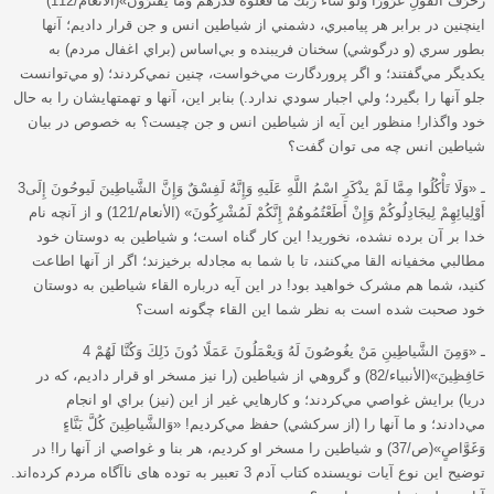
زُخْرُفَ الْقَوْلِ غُرُورًا وَلَوْ شَاءَ رَبُّكَ مَا فَعَلُوهُ فَذَرْهُمْ وَمَا يفْتَرُونَ»(الأنعام/112)
اينچنين در برابر هر پيامبري، دشمني از شياطين انس و جن قرار داديم؛ آنها
بطور سري (و درگوشي) سخنان فريبنده و بي‌اساس (براي اغفال مردم) به
يکديگر مي‌گفتند؛ و اگر پروردگارت مي‌خواست، چنين نمي‌کردند؛ (و مي‌توانست
جلو آنها را بگيرد؛ ولي اجبار سودي ندارد.) بنابر اين، آنها و تهمتهايشان را به حال
خود واگذار! منظور این آیه از شیاطین انس و جن چیست؟ به خصوص در بیان
شیاطین انس چه می توان گفت؟
3ـ «وَلَا تَأْكُلُوا مِمَّا لَمْ يذْكَرِ اسْمُ اللَّهِ عَلَيهِ وَإِنَّهُ لَفِسْقٌ وَإِنَّ الشَّياطِينَ لَيوحُونَ إِلَى
أَوْلِيائِهِمْ لِيجَادِلُوكُمْ وَإِنْ أَطَعْتُمُوهُمْ إِنَّكُمْ لَمُشْرِكُونَ» (الأنعام/121) و از آنچه نام
خدا بر آن برده نشده، نخوريد! اين کار گناه است؛ و شياطين به دوستان خود
مطالبي مخفيانه القا مي‌کنند، تا با شما به مجادله برخيزند؛ اگر از آنها اطاعت
کنيد، شما هم مشرک خواهيد بود! در این آیه درباره القاء شیاطین به دوستان
خود صحبت شده است به نظر شما این القاء چگونه است؟
4 ـ «وَمِنَ الشَّياطِينِ مَنْ يغُوصُونَ لَهُ وَيعْمَلُونَ عَمَلًا دُونَ ذَلِكَ وَكُنَّا لَهُمْ
حَافِظِينَ»(الأنبياء/82) و گروهي از شياطين (را نيز مسخر او قرار داديم، که در
دريا) برايش غواصي مي‌کردند؛ و کارهايي غير از اين (نيز) براي او انجام
مي‌دادند؛ و ما آنها را (از سرکشي) حفظ مي‌کرديم! «وَالشَّياطِينَ كُلَّ بَنَّاءٍ
وَغَوَّاصٍ»(ص/37) و شياطين را مسخر او کرديم، هر بنا و غواصي از آنها را! در
توضیح این نوع آیات نویسنده کتاب آدم 3 تعبیر به توده های ناآگاه مردم کرده‌اند.