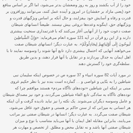
خود را از آب بکشند و روز به روز وضعشان بدتر می‌شود، اما اگر بر اساس منافع
خود (یعنی مازاد بر حقشان) در امروز و آینده عمل کنند، می‌توانند روزافزون بر
قدرت و رفاه و آسایش خود بیفزایند، و حال آنکه بر اساس ویژگیهای قدرت و
ویژگیهای حق، اینگونه وعده‌ها دروغی بیش نیستند. طبیعتاً انسانهای شیطان
صفت دعوت خود را از آنهایی آغاز می‌کنند که با قدرتمداری سنخیت بیشتری
دارند و از این رو قرآن در آیه 121 سوره انعام می‌فرماید: «وَإِنَّ الشَّياطِينَ
لَيوحُونَ إِلَى أَوْلِيائِهِمْ لِيجَادِلُوكُمْ». به عبارت دیگر؛ انسانهای شیطان صفت
می‌خواهند آنهایی که احتمال بیشتری دارد تابع آنها شوند را وسوسه نمایند تا با
اهل ایمان به جدال بپردازند و در تقابل با آنها قرار دهند، و بدین طریق
سلطه‌گری خود را گسترش دهند.
در مورد آیات 82 سوره انبیاء و 37 سوره ص در خصوص اینکه سلیمان نبی
شیاطین را به بنّایی و غواصی و ... گمارده است بنده نیز با نظر حکیم غروی
مبنی بر اینکه این شیاطین «توده‌های ناآگاه مردم» هستند موافقم چرا که
توده‌های ناآگاه به سادگی تابع القاء شیاطین می‌گردند، و خود نیز مصداق شیطان
و عامل وسوسه دیگران می‌‌شوند. یک نکته را نیز نباید نادیده گرفت و آن اینکه
هر انسانی به میزانی که از سنن حاکم بر هستی و حقوق خود غافل می‌شود،
شیطان صفت می‌گردد. به عبارت دیگر؛ انسانها در شیطان صفتی نیز مراتب
می‌یابند، بنابراین مقابله اهل ایمان با آنها می‌باید متناسب با نوع و میزان
شیطان صفتی آنها باشد و نه تقابل محض و مطلق. از تخصص و مهارت هر