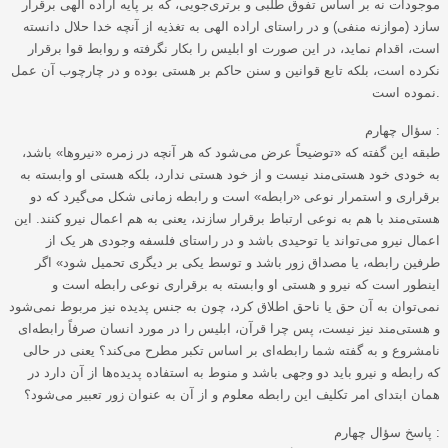
موجودات نه بر اساس تفوق طلبی و برتری‌جویی، که بر پایه اراده الهی برقرار
سازد (موازنه منفی) و در راستای اراده الهی به تغذیه از آنچه خدا حلال دانسته
است، اقدام نماید، در این صورت او ابلیس را بکار نگرفته و روابط قوا برقرار
نکرده است، بلکه تابع قوانین و سنن حاکم بر هستی بوده و در چارچوب آن عمل
نموده است.
سؤال چهارم :
طبقه این گفته که «توضیحاً عرض می‌شود که هر آنچه در زمره «نیروها» باشد،
به خودی خود هستی‌مند نیست و از خود هستی ندارد، بلکه هستی او وابسته به
برقراری و استمرار نوعی «رابطه» است و رابطه زمانی شکل می‌گیرد که دو
هستی‌مند با هم به نوعی ارتباط برقرار سازند، یعنی به هم اعمال نیرو کنند. این
اعمال نیرو می‌تواند یا توحیدی باشد و در راستای فلسفه وجودی هر یک از
طرفین رابطه، یا مصداق زور باشد و توسط یکی بر دیگری تحمیل شود» اگر
اینطور است که نیرو و هستی او وابسته به برقراری نوعی رابطه است و
نمی‌توان به آن حق یا ناحق اطلاق کرد، چون به جنس پدیده نیز مربوط نمی‌شود
و هستی‌مند نیز نیست، پس چرا قرآن، ابلیس را در مورد انسان صرفاً رابطه‌ای
نامشروع و به گفته شما رابطه‌ای بر اساس تکبر مطرح می‌کند؟ یعنی در حالی
که رابطه و نیرو باید دو وجهی باشد و منوط به استفاده پدیده‌ها از آن دارد در
همان ابتدای امر تکلیف این رابطه معلوم و از آن به عنوان زور تعبیر می‌شود؟
پاسخ سؤال چهارم :