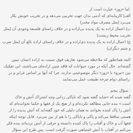
اما «زور» عبارت است از:
الف) کارمایه‌ای که آدمی بدان جهت تخریبی می‌دهد و در تخریب خویش بکار
می‌برد (مثل مصرف مواد مخدر)
ب) اعمال اراده به یک پدیده بی‌اراده و در خلاف راستای فلسفة وجودی آن (مثل
تخریب محیط زیست)
ج) اعمال اراده به یک پدیده ذی‌‌اراده و در خلاف راستای ارادة بالغ آن (مثل ضرب
و شتم دیگران)
البته همانطور که ملاحظه می‌شود تعاریف فوق نسبت به اراده انسان تبیین
گشته‌اند. حال آنکه در مورد حیوانات که فاقد چنین اراده‌ای می‌باشند، این تفکیک
بین «نیرو» با «زور» دیگر موضوعیتی ندارند، چرا که آنها بر اساس غرایز و در
راستای دوام چرخه طبیعت عمل می‌نمایند.
سؤال پنجم :
گفته شده که «شاید گفته شود که ناپاکی زدایی وجه اشتراک آتش و خاک
است.» بنده جایی مطالعه نکرده‌ام و از هیچ یک از فقها و حکما نخوانده‌ام که
آتش را پاک کننده بخوانند به همان دلیلی که خود گفته‌اید که آتش پدیده را از
هستی ساقط می‌کند و پاکی و ناپاکی را با هم از بین می‌برد. قابل توجه اینکه
فقها آب و خاک و آفتاب را پاک کننده دانسته و حرفی از آتش نزده‌اند بنده فکر
می‌کنم در آفتاب با آتش اشتباهی صورت گرفت است، پس طرح این سؤال