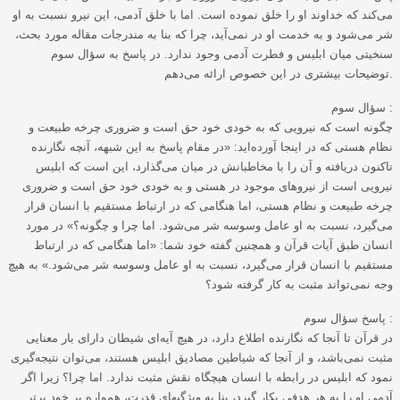
می‌کند که خداوند او را خلق نموده است. اما با خلق آدمی، این نیرو نسبت به او
شر می‌شود و به خدمت او در نمی‌آید، چرا که بنا به مندرجات مقاله مورد بحث،
سنخیتی میان ابلیس و فطرت آدمی وجود ندارد. در پاسخ به سؤال سوم
توضیحات بیشتری در این خصوص ارائه می‌دهم.
سؤال سوم :
چگونه است که نیرویی که به خودی خود حق است و ضروری چرخه طبیعت و
نظام هستی که در اینجا آورده‌اید: «در مقام پاسخ به این شبهه، آنچه نگارنده
تاکنون دریافته و آن را با مخاطبانش در میان می‌گذارد، این است که ابلیس
نیرو‌یی است از نیروهای موجود در هستی و به خودی خود حق است و ضروری
چرخه طبیعت و نظام هستی، اما هنگامی که در ارتباط مستقیم با انسان قرار
می‌گیرد، نسبت به او عامل وسوسه شر می‌شود. اما چرا و چگونه؟» در مورد
انسان طبق آیات قرآن و همچنین گفته خود شما: «اما هنگامی که در ارتباط
مستقیم با انسان قرار می‌گیرد، نسبت به او عامل وسوسه شر می‌شود.» به هیچ
وجه نمی‌تواند مثبت به کار گرفته شود؟
پاسخ سؤال سوم :
در قرآن تا آنجا که نگارنده اطلاع دارد، در هیچ آیه‌ای شیطان دارای بار معنایی
مثبت نمی‌باشد، و از آنجا که شیاطین مصادیق ابلیس هستند، می‌توان نتیجه‌گیری
نمود که ابلیس در رابطه با انسان هیچگاه نقش مثبت ندارد. اما چرا؟ زیرا اگر
آدمی او را به هر هدفی بکار گیرد، بنا به ویژگیهای قدرت، همواره بر خود برتر