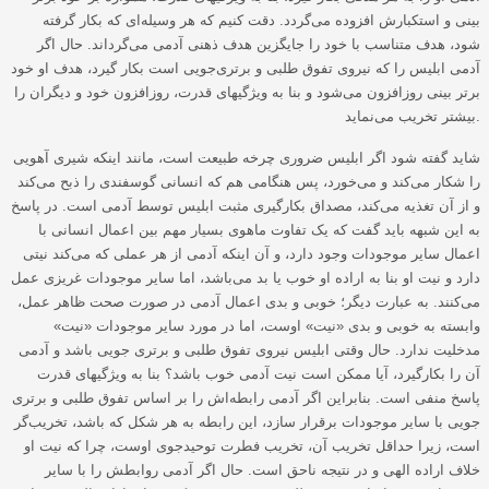
بینی و استکبارش افزوده می‌گردد. دقت کنیم که هر وسیله‌ای که بکار گرفته
شود، هدف متناسب با خود را جایگزین هدف ذهنی آدمی می‌گرداند. حال اگر
آدمی ابلیس را که نیروی تفوق طلبی و برتری‌جویی است بکار گیرد، هدف او خود
برتر بینی روزافزون می‌شود و بنا به ویژگیهای قدرت، روزافزون خود و دیگران را
بیشتر تخریب می‌نماید.
شاید گفته شود اگر ابلیس ضروری چرخه طبیعت است، مانند اینکه شیری آهویی
را شکار می‌کند و می‌خورد، پس هنگامی هم که انسانی گوسفندی را ذبح می‌کند
و از آن تغذیه می‌کند، مصداق بکارگیری مثبت ابلیس توسط آدمی است. در پاسخ
به این شبهه باید گفت که یک تفاوت ماهوی بسیار مهم بین اعمال انسانی با
اعمال سایر موجودات وجود دارد، و آن اینکه آدمی از هر عملی که می‌کند نیتی
دارد و نیت او بنا به اراده او خوب یا بد می‌باشد، اما سایر موجودات غریزی عمل
می‌کنند. به عبارت دیگر؛ خوبی و بدی اعمال آدمی در صورت صحت ظاهر عمل،
وابسته به خوبی و بدی «نیت» اوست، اما در مورد سایر موجودات «نیت»
مدخلیت ندارد. حال وقتی ابلیس نیروی تفوق طلبی و برتری جویی باشد و آدمی
آن را بکارگیرد، آیا ممکن است نیت آدمی خوب باشد؟ بنا به ویژگیهای قدرت
پاسخ منفی است. بنابراین اگر آدمی رابطه‌اش را بر اساس تفوق طلبی و برتری
جویی با سایر موجودات برقرار سازد، این رابطه به هر شکل که باشد، تخریب‌گر
است، زیرا حداقل تخریب آن، تخریب فطرت توحیدجوی اوست، چرا که نیت او
خلاف اراده الهی و در نتیجه ناحق است. حال اگر آدمی روابطش را با سایر