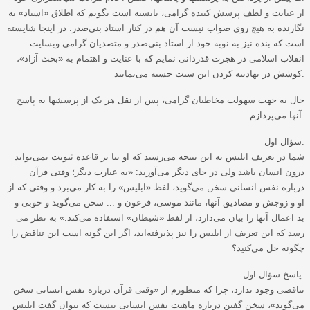
از عنایت و لطف پرسش‌ کننده گرامی، بایسته است بگویم که اطلاق «استاد» به
نگارنده به هیچ روی صواب نیست آن هم در کنار استاد بنی‌صدر. در اینجا شایسته
است که بنده نیز به نوبه خود از استاد بنی‌صدر و متصدیان گرامی وبسایت
انقلاب اسلامی در هجرت قدردانی نمایم که با عنایت و اهتمام به «بحث آزاد»،
کوشش در نهادینه کردن این سنت حسنه می‌نمایند.
حال به جهت سهولت مخاطبان گرامی، پس از نقل هر یک از پرسشها به پاسخ
آنها می‌پردازم.
سؤال اول:
شما در تعریف ابلیس به این نتیجه می‌رسید که او بنا بر قاعده ثنویت نمی‌تواند
درون انسان باشد ولی در جای دیگر می‌آورید: «به عبارت دیگر؛ وقتی قرآن
درباره نفس انسانی سخن می‌گوید، لفظ «ابلیس» را به کار می‌برد و وقتی که از
او و زوجش و مصادیق آنها، مانند موسی، فرعون و ... سخن‌ می‌گوید و خوبی و
بد اعمال آنها را بیان می‌دارد، از لفظ «شیطان» استفاده می‌کند.» به نظر می
رسد که این تعریف از ابلیس را نیز پذیرفته‌اید، اگر این گونه است این تناقض را
چگونه حل می‌کنید؟
پاسخ سؤال اول:
تناقضی وجود ندارد، چرا که منظورم از «وقتی قرآن درباره نفس انسانی سخن
می‌گوید»، سخن گفتن درباره ماهیت نفس انسانی نیست که بتوان گفت ابلیس