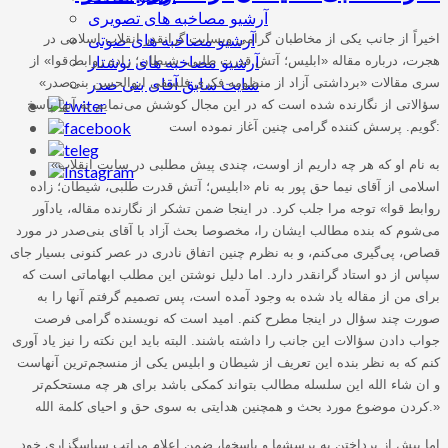
آرشیو مصاخبه های تصویری
آرشیو مصاخبه های صوتی
اخیراً از جانب یکی از مخاطبان گرامی وبسایت گرانقدر انقلاب اسلامی در
آرشیو مصاخبه های نوشتار
هجرت، درباره مقاله «ابلیس؛ آتش قدرت طلبی، شیطان؛ زاده روابط قوا» از
سایت سابق آقای بنی صدر
سری مقالات «برداشتی آزاد از منظومه فکری فلسفی ابوالحسن بنی‌صدر»
سؤالاتی از نگارنده شده است که در این مجال کوشش می‌نمایم به آنها پاسخ
گویم. پرسش کننده گرامی چنین آغاز نموده است:
«به نام او که هر چه داریم از اوست، چندی پیش مطلبی در سایت انقلاب
اسلامی از آقای نیما حق پور به نام «ابلیس؛ آتش قدرت طلبی، شیطان؛ زاده
روابط قوا» توجه مرا جلب کرد. در اینجا ضمن تشکر از نگارنده مقاله، یادآور
می‌شوم که بنده مطالب ایشان را، مخصوصا بحث آزاد با آقای بنی‌صدر در مورد
قصاص، پی‌گیری می‌کنم، و به نظرم چنین اتفاق نادری در عصر کنونی بسیار جای
سپاس از دو استاد گرانقدر دارد. اما دلیل نوشتن این مطلب ابهاماتی است که
برای من از مقاله یاد شده به وجود آمده است، پس تصمیم گرفتم آنها را به
صورت چند سؤال در اینجا مطرح کنم. امید است که نویسنده گرامی فرصت
جواب دادن سؤالات این جانب را داشته باشند. البته باید این نکته را نیز یاد آوری
کنم که به نظر بنده این تعریف از شیطان و ابلیس یکی از منسجم‌ترین آنهاست
و ان شاء الله این سلسله مطالب بتواند کمکی باشد برای هر چه مستحکم‌تر
کردن موضوع مورد بحث و همچنین هدایتی به سوی حق و احیای کلمة الله.»
اما پیش از پرداختن به پرسشها و پاسخها، ضمن اعلام مراتب سپاسگزاری خود