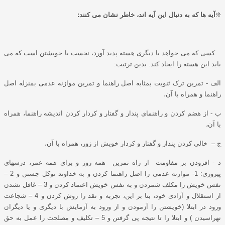
❊
آیه ها که به دنبال این آیه اند، خاطر نشان می کنند:
کسی که می خواهد با دیگری هسته پدید آورد، نخست با خویشتن است که می
باید این هسته را ایجاد کند. بدین ترتیب:
الف - تمرین ترک ثنویت بمثابه اصل راهنما و تمرین موازنه عدمی بمنزله اصل
راهنما و همراه با آن،
ب - از هضم کردن و راهنمای پندار و گفتار و کردار کردن اندیشه راهنما، همراه
با آن،
ج – خالی کردن پندار و گفتار و کردار خویش از زور، همراه با آن،
د - افزودن بر مقاومت از راه تمرین همه روز و برای همه عمر، درسهای
پیروزی: 1- موازنه عدمی را اصل راهنما کردن و به خداوند توکل جستن و 2 –
نفس خویش را مکلف شمردن و به نفس خویش اعتماد کردن و 3 – غافل نشدن
از استقلال و آزادی خود، بنا بر این، تجربه و نقد را روش کردن و 4 – شجاعت
ورود در ابتلا (خویشتن را آزمودن و از ورود به آزمایش با دیگری و یا دیگران
نهراسیدن ) و ابتلا را تا نتیجه پی گرفتن و 5 – تکلیف و مصلحت را عمل به حق