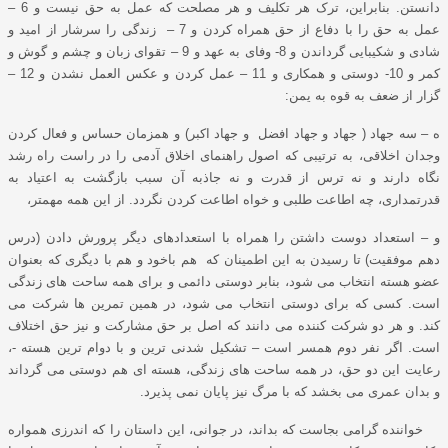
دانستن. بنابراین، ترک هر تکلیف و هر مصلحت که عمل به حق نیست و 6 –
عمل به حق را با دفاع از حق همراه کردن و 7 – زندگی را سرشار از امید و
شادی و شکیبایی گرداندن و 8- وفای به عهد و 9 – تقوای زبان و چشم و گوش و
کمر و 10- دوستی و همکاری و 11 – عمل کردن و عکس العمل نشدن و 12 –
گزار از ضعف به قوه به یمن:
ه – سه جهاد ( جهاد و جهاد افضل و جهاد اکبر) و همزمان حساس و فعال کردن
وجدان اخلاقی، به ترتیبی که اصول راهنمای اخلاق آدمی را در راست راه رشد
نگاه دارند و نه ترس از قدرت و نه جاذبه آن سبب بازگشت به اعتیاد به
قدرتمداری، چه اطاعت طلبی و خواه اطاعت کردن نگردد. از این همه مهمتر،
و – استعداد دوست داشتن را همراه با استعدادهای دیگر پرورش دادن (درس
دهم موفقیت) تا رسیدن به این اطمینان که هم باخود و هم با دیگری که بعنوان
عضو هسته انتخاب می شود، بنابر دوستی دائمی و برای همه ساحت های زندگی
است. کسی که برای دوستی انتخاب می شود، در همین تمرین ها شرکت می
کند. و هر دو شرکت کننده می دانند که اصل بر حق مشارکت و نیز حق اختلاف
است. اگر نفر دوم همسر است – تشکیل شدنی ترین و با دوام ترین هسته -،
رعایت این دو حق، در همه ساحت های زندگی، هسته ای هم دوستی می گرداند
و بدان عمری می بخشد که با مرگ نیز پایان نمی پذیرد.
خواننده گرامی بجاست که بداند، در جوانی، این داستان را که اندرزی همواره