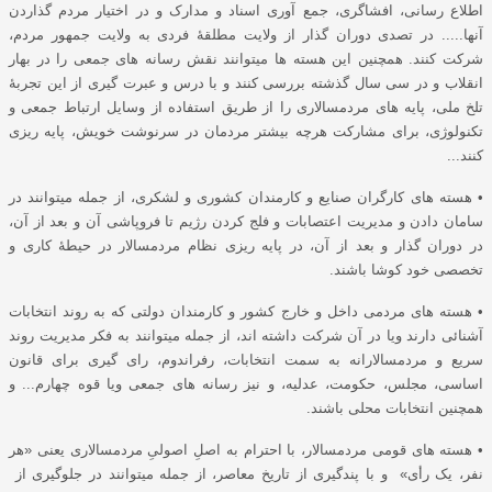
اطلاع رسانی، افشاگری، جمع آوری اسناد و مدارک و در اختیار مردم گذاردن
آنها..... در تصدی دوران گذار از ولایت مطلقۀ فردی به ولایت جمهور مردم،
شرکت کنند. همچنین این هسته ها میتوانند نقش رسانه های جمعی را در بهار
انقلاب و در سی سال گذشته بررسی کنند و با درس و عبرت گیری از این تجربۀ
تلخ ملی، پایه های مردمسالاری را از طریق استفاده از وسایل ارتباط جمعی و
تکنولوژی، برای مشارکت هرچه بیشتر مردمان در سرنوشت خویش، پایه ریزی
کنند...
• هسته های کارگران صنایع و کارمندان کشوری و لشکری، از جمله میتوانند در
سامان دادن و مدیریت اعتصابات و فلج کردن رژیم تا فروپاشی آن و بعد از آن،
در دوران گذار و بعد از آن، در پایه ریزی نظام مردمسالار در حیطۀ کاری و
تخصصی خود کوشا باشند.
• هسته های مردمی داخل و خارج کشور و کارمندان دولتی که به روند انتخابات
آشنائی دارند ویا در آن شرکت داشته اند، از جمله میتوانند به فکر مدیریت روند
سریع و مردمسالارانه به سمت انتخابات، رفراندوم، رای گیری برای قانون
اساسی، مجلس، حکومت، عدلیه، و نیز رسانه های جمعی ویا قوه چهارم... و
همچنین انتخابات محلی باشند.
• هسته های قومی مردمسالار، با احترام به اصلِ اصولیِ مردمسالاری یعنی «هر
نفر، یک رأی» و با پندگیری از تاریخ معاصر، از جمله میتوانند در جلوگیری از