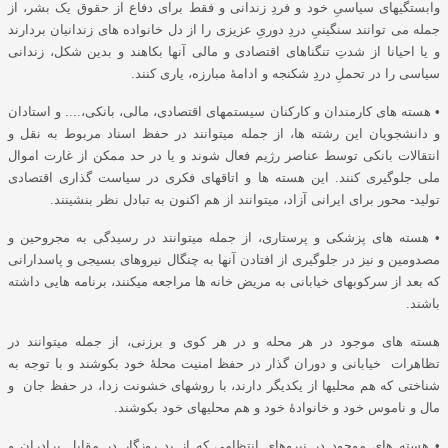
وابستگیهای سیاسیِ خود و فردِ زندانی و فقط برای دفاع از حقوق یک بشر، از
جمله می توانند سنگینیِ دردِ دوریِ عزیزی را از دل خانواده های زندانیان بردارند
و یا احیانا از شدتِ تنگناهای اقتصادی و مالی آنها بکاهند و بدین شکل، زندانی
سیاسی را در تحملِ دردِ شکنجه و ادامۀ مبارزه، یاری کنند.
• هسته های کارمندان و کارکنان سیستمهای اقتصادی، مالی، بانکی،.... و استادان
و دانشجویان این رشته ها، از جمله میتوانند در حفظ اسناد مربوط به نقل و
انتقالات بانکی توسط عناصر رژیم فعال شوند و یا در حد ممکن از غارت اموال
ملی جلوگیری کنند. این هسته ها و اتاقهای فکری در سیاست گذاری اقتصادی
تولید- محور برای ایرانی آزاد، میتوانند از هم اکنون به تبادل نظر بنشینند.
• هسته های پزشکی و پرستاری، از جمله میتوانند در رسیدگی به مجروحین و
مصدومین و نیز در جلوگیری از افتادن آنها به چنگال نیروهای بسیجی و پاسدارانی
که بعد از سرکوبهای خیابانی به مریض خانه ها مراجعه میکنند، برنامه هایی داشته
باشند.
هسته های موجود در هر محله و در هر کوی و برزنی، از جمله میتوانند در
تظاهرات خیابانی و دوران گذار در حفظ امنیت محلۀ خود بکوشند و با توجه به
شناختی که هم محلیها از یکدیگر دارند، با روشهای خشونت زدا، در حفظ جان و
مال و ناموس خود و خانوادۀ خود و هم محلیهای خود بکوشند.
• هسته های موجود در نیروهای انتظامی که از بد روزگار در مقابل برادران و