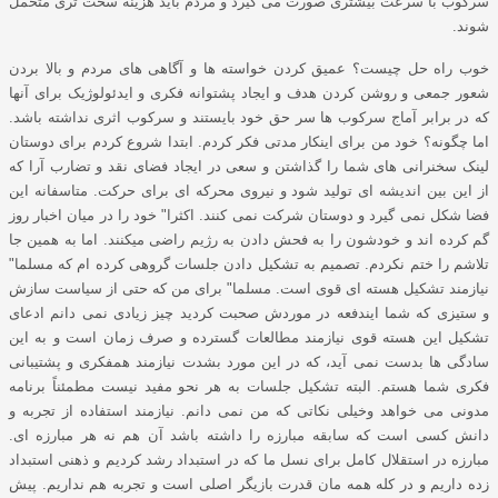
سرکوب با سرعت بیشتری صورت می گیرد و مردم باید هزینه سخت تری متحمل
شوند.
خوب راه حل چیست؟ عمیق کردن خواسته ها و آگاهی های مردم و بالا بردن
شعور جمعی و روشن کردن هدف و ایجاد پشتوانه فکری و ایدئولوژیک برای آنها
که در برابر آماج سرکوب ها سر حق خود بایستند و سرکوب اثری نداشته باشد.
اما چگونه؟ خود من برای اینکار مدتی فکر کردم. ابتدا شروع کردم برای دوستان
لینک سخنرانی های شما را گذاشتن و سعی در ایجاد فضای نقد و تضارب آرا که
از این بین اندیشه ای تولید شود و نیروی محرکه ای برای حرکت. متاسفانه این
فضا شکل نمی گیرد و دوستان شرکت نمی کنند. اکثرا" خود را در میان اخبار روز
گم کرده اند و خودشون را به فحش دادن به رژیم راضی میکنند. اما به همین جا
تلاشم را ختم نکردم. تصمیم به تشکیل دادن جلسات گروهی کرده ام که مسلما"
نیازمند تشکیل هسته ای قوی است. مسلما" برای من که حتی از سیاست سازش
و ستیزی که شما ایندفعه در موردش صحبت کردید چیز زیادی نمی دانم ادعای
تشکیل این هسته قوی نیازمند مطالعات گسترده و صرف زمان است و به این
سادگی ها بدست نمی آید، که در این مورد بشدت نیازمند همفکری و پشتیبانی
فکری شما هستم. البته تشکیل جلسات به هر نحو مفید نیست مطمئناً برنامه
مدونی می خواهد وخیلی نکاتی که من نمی دانم. نیازمند استفاده از تجربه و
دانش کسی است که سابقه مبارزه را داشته باشد آن هم نه هر مبارزه ای.
مبارزه در استقلال کامل برای نسل ما که در استبداد رشد کردیم و ذهنی استبداد
زده داریم و در کله همه مان قدرت بازیگر اصلی است و تجربه هم نداریم. پیش