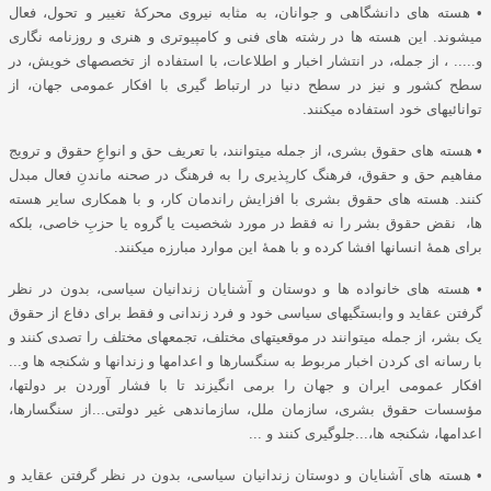
• هسته های دانشگاهی و جوانان، به مثابه نیروی محرکۀ تغییر و تحول، فعال
میشوند. این هسته ها در رشته های فنی و کامپیوتری و هنری و روزنامه نگاری
و..... ، از جمله، در انتشار اخبار و اطلاعات، با استفاده از تخصصهای خویش، در
سطح کشور و نیز در سطح دنیا در ارتباط گیری با افکار عمومی جهان، از
توانائیهای خود استفاده میکنند.
• هسته های حقوق بشری، از جمله میتوانند، با تعریف حق و انواعِ حقوق و ترویج
مفاهیم حق و حقوق، فرهنگ کارپذیری را به فرهنگ در صحنه ماندنِ فعال مبدل
کنند. هسته های حقوق بشری با افزایش راندمان کار، و با همکاری سایر هسته
ها، نقض حقوق بشر را نه فقط در مورد شخصیت یا گروه یا حزبِ خاصی، بلکه
برای همۀ انسانها افشا کرده و با همۀ این موارد مبارزه میکنند.
• هسته های خانواده ها و دوستان و آشنایان زندانیان سیاسی، بدون در نظر
گرفتن عقاید و وابستگیهای سیاسی خود و فرد زندانی و فقط برای دفاع از حقوق
یک بشر، از جمله میتوانند در موقعیتهای مختلف، تجمعهای مختلف را تصدی کنند و
با رسانه ای کردن اخبار مربوط به سنگسارها و اعدامها و زندانها و شکنجه ها و...
افکار عمومی ایران و جهان را برمی انگیزند تا با فشار آوردن بر دولتها،
مؤسسات حقوق بشری، سازمان ملل، سازماندهی غیر دولتی...از سنگسارها،
اعدامها، شکنجه ها،...جلوگیری کنند و ...
• هسته های آشنایان و دوستان زندانیان سیاسی، بدون در نظر گرفتن عقاید و