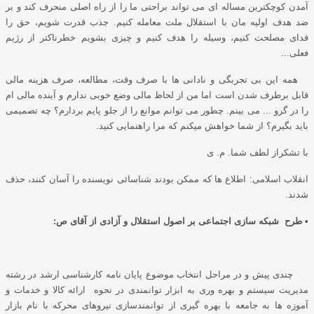
آمدن کوچکترین مساله ای می تواند براحتی ما را از راه اصلی منحرف کند و بر
ضد هدف اولیه مان با استقلال ملت معامله کنیم. جذب قدرت شویم، حق را
فدای مصلحت کنیم، وسیله را هدف کنیم و چیزی بشویم خطرناکتر از رژیم
فعلی...
همه این بی تجربگی و نادانی ها با صرف وقت، مطالعه، صرف هزینه مالی
قابل برطرف شدن است اما من از لحاظ مالی وضع خوبی ندارم و آینده مالی ام
را در گرو ... می بینم. چطور می توانم موانع را از جلو پایم بردارم؟ چه تصمیمی
باید بگیرم؟ از شما خواهش میکنم که مرا راهنمایی کنید.
با تشکراز لطف شما. م. ی
انقلاب اسلامی: اطلاع ها که ممکن بودند شناسائی نویسنده را آسان کنند، حذف
شدند.
• طرح شبکه سازی اجتماعی بر اصول استقلال و آزادی از آقای ص:
چندی پیش و در مراحل انتخاب موضوع پایان نامه کارشناسی ارشد در رشته
مدیریت سیستم و بهره وری به ابزار توانمندی در نحوه ارائه کالا و خدمات و
آموزه ها به جامعه با بهره گیری از توانمندسازی نیروهای محرکه با نام بازار