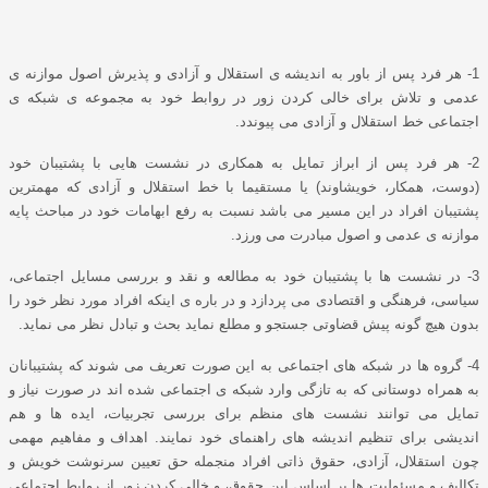
1- هر فرد پس از باور به اندیشه ی استقلال و آزادی و پذیرش اصول موازنه ی
عدمی و تلاش برای خالی کردن زور در روابط خود به مجموعه ی شبکه ی
اجتماعی خط استقلال و آزادی می پیوندد.
2- هر فرد پس از ابراز تمایل به همکاری در نشست هایی با پشتیبان خود
(دوست، همکار، خویشاوند) یا مستقیما با خط استقلال و آزادی که مهمترین
پشتیبان افراد در این مسیر می باشد نسبت به رفع ابهامات خود در مباحث پایه
موازنه ی عدمی و اصول مبادرت می ورزد.
3- در نشست ها با پشتیبان خود به مطالعه و نقد و بررسی مسایل اجتماعی،
سیاسی، فرهنگی و اقتصادی می پردازد و در باره ی اینکه افراد مورد نظر خود را
بدون هیچ گونه پیش قضاوتی جستجو و مطلع نماید بحث و تبادل نظر می نماید.
4- گروه ها در شبکه های اجتماعی به این صورت تعریف می شوند که پشتیبانان
به همراه دوستانی که به تازگی وارد شبکه ی اجتماعی شده اند در صورت نیاز و
تمایل می توانند نشست های منظم برای بررسی تجربیات، ایده ها و هم
اندیشی برای تنظیم اندیشه های راهنمای خود نمایند. اهداف و مفاهیم مهمی
چون استقلال، آزادی، حقوق ذاتی افراد منجمله حق تعیین سرنوشت خویش و
تکالیف و مسئولیت ها بر اساس این حقوق، و خالی کردن زور از روابط اجتماعی