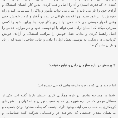
کننده ای که قدرت است) و آن را اصل راهنما کردن. بدین کار، انسان استقلال و
آزادی خود را باز می یابد و آسان می تواند مأمور واواک را شناسائی کند و راه
نفوذش را بر خود ببندد. چرا که هم واواکی در پندار و گفتار و کردار خویش، حتی
وقتی اظهار دوستی می کند، نمی تواند زور بکار نبرد، بنا براین، خود را کسی
معرفی میکند که انسان آزاده نمی تواند با او دوست شود و هم موازنه عدمی را
اصل راهنما کردن و بدان، عقل خویش را مراقب استقلال و آزادی خویش
گرداندن، در زندگی، به دوستی نقش اول را دادن و بنائی ساختن است که از باد
و باران نیابد گزند:
❊
پرسش در باره سازمان دادن و تبلیغ حقیقت:
اما تردید هایی که دارم و دغدغه هایی که حل نشده اند:
شما در مصاحبه هاتون در باره همگانی کردن جنبش بارها گفته اید. یکی از
مسائل مهمی که در باره شهرهایی که به نسبت تهران و اصفهان و... شهرهای
کوچکتری به حساب می آیند، وجود دارد، اینست که بعلت محدود بودن جمعیت و
به همان مقدار جمعیتی که بخواهند در راهپیمایی شرکت کنند شناسایی و