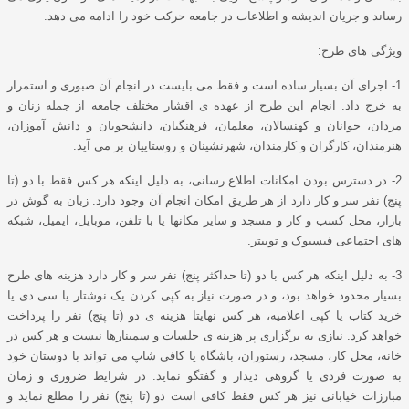
رساند و جریان اندیشه و اطلاعات در جامعه حرکت خود را ادامه می دهد.
ویژگی های طرح:
1- اجرای آن بسیار ساده است و فقط می بایست در انجام آن صبوری و استمرار
به خرج داد. انجام این طرح از عهده ی اقشار مختلف جامعه از جمله زنان و
مردان، جوانان و کهنسالان، معلمان، فرهنگیان، دانشجویان و دانش آموزان،
هنرمندان، کارگران و کارمندان، شهرنشینان و روستاییان بر می آید.
2- در دسترس بودن امکانات اطلاع رسانی، به دلیل اینکه هر کس فقط با دو (تا
پنج) نفر سر و کار دارد از هر طریق امکان انجام آن وجود دارد. زبان به گوش در
بازار، محل کسب و کار و مسجد و سایر مکانها یا با تلفن، موبایل، ایمیل، شبکه
های اجتماعی فیسبوک و توییتر.
3- به دلیل اینکه هر کس با دو (تا حداکثر پنج) نفر سر و کار دارد هزینه های طرح
بسیار محدود خواهد بود، و در صورت نیاز به کپی کردن یک نوشتار یا سی دی یا
خرید کتاب یا کپی اعلامیه، هر کس نهایتا هزینه ی دو (تا پنج) نفر را پرداخت
خواهد کرد. نیازی به برگزاری پر هزینه ی جلسات و سمینارها نیست و هر کس در
خانه، محل کار، مسجد، رستوران، باشگاه یا کافی شاپ می تواند با دوستان خود
به صورت فردی یا گروهی دیدار و گفتگو نماید. در شرایط ضروری و زمان
مبارزات خیابانی نیز هر کس فقط کافی است دو (تا پنج) نفر را مطلع نماید و