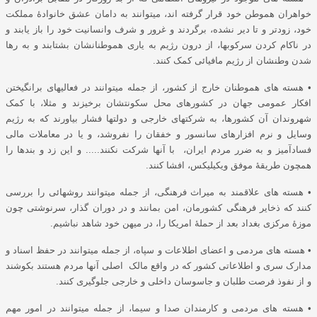
خواهران هموطن خود قرار گرفته اند، میتوانند به دامان عشق خانوادۀ مملکت
خود، زودتر و تا دیر نشده، برگردند و غرور و شرف وانسانیت خود را باز یابند و
در ناکام کردن سرکوبها، از درون رژیم به یاری هموطنانشان بشتابند و به رها
شدن وطنشان از رژیم مافیائی کمک کنند.
• هسته های هموطنان خارج از کشور، از جمله میتوانند در فعالیهای برانگیختن
افکار عمومی جهان در کشورهای محل سکونتشان برخیزند و مثلا، با کمک
شهروندان آن کشورها، به شرکتهای خارجی و دولتها فشار بیاورند که به رژیم
وسایل و نرم افزارهای سانسور و خفقان را نفروشد، و یا در معاملات مالی
فسادآمیز و به ضرر مردم ایران، با آنها شرکت نکنند..... و این زد و بندها را
همچون طریقۀ موفق ویکیلیکس، افشا کنند.
• هسته های علاقمند به میراث فرهنگی، از جمله میتوانند روشهائی را بررسی
کنند که ذخایر فرهنگی کشورمان، امن بمانند و در دوران گذار، سرنوشتی چون
موزۀ مرکزی بغداد بعد از حملۀ امریکا را، در میهن خود شاهد نباشیم.
• هسته های مردمی و اعضای اطلاعات و سپاه، از جمله میتوانند در حفظ اسناد و
مدارک سری و اطلاعاتی کشور که در واقع مالک اصلی آنها مردم هستند بکوشند
و از نفوذ فرصت طلبان و جاسوسان داخلی و خارجی جلوگیری کنند.
• هسته های مردمی و کارمندان صدا و سیما، از جمله میتوانند در امور مهم