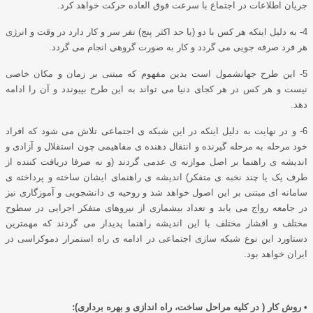
جریان اطلاعات در اجتماع با سرعت فوق العاده حرکت خواهد کرد.
4- به دلیل اینکه هر کس با دو (یا حد اکثر پنج) نفر سر و کار دارد در وقت و انرژی
هر فرد صرفه جویی می گردد و کار به صورت گروهی انجام می گردد.
5- این طرح جهانشمول است بدین مفهوم که مبتنی بر زمان و مکان خاصی
نیست و هر کس در هر کجای دنیا می تواند به این طرح بپیوندد و آن را ادامه
دهد.
6- و در نهایت به دلیل اینکه در این شبکه ی اجتماعی تلاش می شود که افراد
خود مرحله به مرحله گیرنده و انتقال دهنده ی مفاهیمی چون استقلال و آزادی و
اندیشه ی راهنما بر اصل موازنه ی عدمی گردند (و نه صرفا دریافت کننده از
طرف یک یا چند نخبه ی متفکر) اندیشه ی راهنمای ایشان ساخته و پرداخته ی
سامانه ای مبتنی بر این اصول خواهد شد و روحیه ی دانشجویی و آموزگاری نیز
در جامعه رواج می یابد و تعداد بیشماری از نیروهای متفکر اجرایی در سطوح
مختلف و اقشار مختلف با این اندیشه راهنما پدیدار می گردند که مهمترین
دستاورد این نوع شبکه سازی اجتماعی در ادامه ی راه استمرار دموکراسی در
ایران خواهد بود.
• روش کار ( در کلیه مراحل ساخت، راه اندازی و بهره برداری):