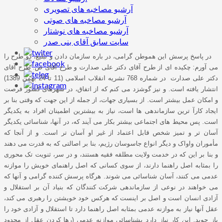
آرشیو مصاخبه های تصویری
آرشیو مصاخبه های صوتی
آرشیو مصاخبه های نوشتار
سایت سابق آقای بنی صدر
در پاسخ پرسش این هموطن گرامی، در باره سازمان دادن و تبلیغ، دو طرح را
می آورم: چکیده ای از طرح آقای دکتر علی صدارت و طرح آقای ص. طرح آقای
دکتر علی صدارت در شماره 768 نشریه انقلاب اسلامی (11 تا 24 بهمن 1389)
انتشار یافته است. و نیز گوشزد می کنم که از اتفاق، در شهرهای کشور فرصت
و امکان عمل بیشتر است. از بسیاری جهات، از جمله از این جهت که وقتی بنا بر
ایجاد کارآ ترین سازماندهی ها است، نیاز به بیشترین اطمینان افراد به یکدیگر
است. پس محیط های اجتماعی بیشتر بکار می آیند که، در آنها، شناسائی یکدیگر
آسان تر و تمیز شخص قابل اعتماد از غیر او آسان تر است. و از آنجا که
مأموران واواک و دیگر انواع جاسوسان رﮊیم، بنا بر اصالتی که به قدرت می دهند
و بنا بر این که در خدمت ولایت مطلقه فقیه هستند، و در سر، ثنویت تک محوری
را بمثابه اصل راهنما دارند، از سوی کسانی که اصل راهنمای خویش را موازنه
عدمی می کنند، آسان شناسائی می شوند. هرگاه پرسش کننده گرامی و آنها که
می خواهند در نوعی از سازماندهی شرکت کنندگان که بنیاد آن بر استقلال و
آزادی انسان است و اصل بر اینست که هرکس خود خویشتن را رهبری می کند،
عقل آنها نیاز به موازنه عدمی بمثابه اصل راهنما دارد تا استقلال و آزادی خود را
باز جوید. این کار نیاز دارد بشناسائی موازنه عدمی (رها کردن عقل از محدود