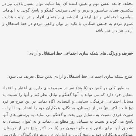
مختلف جامعه نقش مهم و تعیین کننده ای ایفا نماید، توان بسیار بالایی نیز در
شکستن فضای سانسور و ترس و ایجاد ظرفیت گفتگو و پاسخ گویی به ابهامات
سیاسی، اجتماعی و نیز ارتقای اندیشه ی راهنمای افراد و در نهایت هدایت
عموم مردم به جنبش همگانی با تکیه بر توان واقعی مردم در خط استقلال و
آزادی نیز دارا می باشد.
•
تعریف و ویژگی های شبکه سازی اجتماعی خط استقلال و آزادی:
طرح شبکه سازی اجتماعی خط استقلال و آزادی بدین شکل تعریف می شود:
به طور کلی هر کس دو (تا پنج) نفر در مجموعه ی دایره ی اعتبار و اعتماد
متقابل خود دارد که می تواند با آنها گفتگو و تبادل نظر کند و آنها را نسبت به
مسایل اجتماعی، فرهنگی، سیاسی و اقتصادی آگاه نماید. در این طرح هر فرد
دو( تا حد اکثر پنج) نفر از دوستان، بستگان، همکاران خود را انتخاب و با آنها به
صورت فردی نسبت به مسایل روز بحث و گفتگو می نماید، به پرسش های آنها
پاسخ می گوید و نسبت به مسایل روز مطلع می نماید. و به عنوان پشتیبان به
تشویق آنها برای یافتن و مطلع نمودن دو (تا حد اکثر پنج) نفر از دوستان،
بستگان و همکاران خود و پاسخ گویی به ابهامات در زمینه های گوناگون یاری می