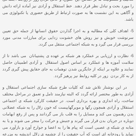
را مورد بحث و تبادل نظر قرار دهند. خط استقلال و آزادی نیز آماده ارائه دانش
و آگاهی به این نشست ها به صورت ارتباط از طریق حضوری یا تکنولوژی می
باشد.
5- اهداف کلی که مطالبه و به اجرا گذاردن حقوق انسانها از جمله حق تعیین
سرنوشت خویش و نیز روش های خشونت زدایی برای مبارزات مدنی مورد
بررسی قرار می گیرد و به شبکه اجتماعی منتقل می گردد.
6- نظارت و ارزیابی بر عملکرد هر شبکه بر عهده ی پشتیبانان می باشد تا از
سلامت آموزه ها و عملکرد بر اساس اصول استقلال و آزادی اطمینان حاصل
نمایند و علاوه بر اینکه از جایگزین شدن توهمات به جای حقایق پیش گیری گردد
از به کار بردن زور در کلیه روابط نیز پرهیز گردد.
در این نوشتار تلاش شد که کلیات طرح شبکه سازی اجتماعی استقلال و
آزادی به طور مختصر ارائه گردد که البته نیازمند تامل و تعمق در مراحل مختلف
ساخت، راه اندازی و بهره برداری است. در حقیقت کارکرد شبکه ی اجتماعی
استقلال و آزادی همچون رگها و مویرگهاییست که خون زلال را به شبکه عضلانی
بدن رهنمون می کند و مسایل را به قلب باز می گردانند و پس از رفع ابهامات
دوباره در جریان بدن قرار می گیرند و جنبش و حرکت را منجر می شوند و یا به
مثابه ی شبکه ی عصبی است که پیام ها را به اعضا و جوارح آورد و بازآورد می
نماید یا رودخانه ای است که آب حقیقت را از چشمه ی زلال اندیشه به مزرعه