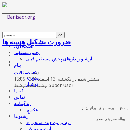
ضرورت تشکیل هسته ها
صفحه اول
پخش مستقیم
آرشیو ویدئوهای پخش مستقیم قبلی
پیام
صوتی
دسته:
مقالات
تصویری
منتشر شده در یکشنبه, 13 اسفند 1391 15:05
نوشتار
نوشته شده توسط Super User
کتابها
تماس
زندگینامه
پاسخ به پرسشهای ایرانیان از
عکسها
آرشیو ها
ابوالحسن بنی صدر
آرشیو وضعیت سنجی ها
آرشیو مقالات