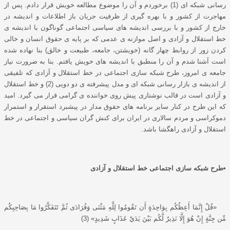
رسانی شبکه ای (1) برخوردم و آن را موضوع مطالعه خویش قرار دادم. پس از
مهاجرت از کشور و با بهره گیری از ظرفیت جریان باز اطلاعات و اندیشه در
خارج از کشور و با بررسی اندیشه های سیاسی اجتماعی گوناگون با اندیشه ی
خط استقلال و آزادی و اصل موازنه ی عدمی که بر پایه ی حقوق انسان و خالی
کردن زور از روابط چهار گانه (خویشتن، جامعه، طبیعت و خالق) بنا نهاده شده
است آشنا شدم و آن را منطبق با اندیشه های خویش یافتم. بنا به ضرورت نیاز
جامعه ی امروز، طرح شبکه سازی اجتماعی در خط استقلال و آزادی که تلفیقی
از اندیشه ی بازار رسانی شبکه ای و مدل پیشرفته ی دو دویی (2) و خط استقلال
و آزادی است در قالب نوشتاری پیش روی خواننده ی گرامی قرار می گیرد. امید
که این طرح در کنار سایر برنامه های حقوق مدار در پیشبرد استقرار و استمرار
دموکراسی و مردم سالاری در ایران برای کنش گران سیاسی و اجتماعی در خط
استقلال و آزادی راهگشا باشد.
•
طرح شبکه سازی اجتماعی خط استقلال و آزادی
«قُلْ إِنَّمَا أَعِظُكُم بِوَاحِدَةٍ أَن تَقُومُوا لِلَّهِ مَثْنَى وَفُرَادَى ثُمَّ تَتَفَكَّرُوا مَا بِصَاحِبِكُم
مِّن جِنَّةٍ إِنْ هُوَ إِلَّا نَذِيرٌ لَّكُم بَيْنَ يَدَيْ عَذَابٍ شَدِيدٍ» (3)