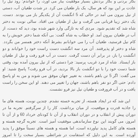
بکار بردنی و بکار بردنش بسیار موفقیت ببار می آورد، را خواندم: رود نیل را
عادت بر این بود که هر سال، یک بار طغیان می کرد. در شدت طغیان آب، دستی
از نیل بیرون می آمد در حالی که 5 انگشت آن از یکدیگر باز می بودند. دست،
یک دختر زیبا قربانی می گرفت و نیل از طغیان می افتاد. سالی نوبت به دختر
شاه شد که تقدیم شود. مردی که به تازگی وارد شهر شده بود، دید که دست، از
آب در طغیان بیرون آمد. او خطاب به شاه گفت: بی آنکه شما دختر خویش را به
کام نیل فرستید، طغیان آب را می خوابانم بشرط آنکه دختر همسر من بگردد.
شاه و دختر او پذیرفتند. آن مرد سه انگشت دست راست خود را خواباند و دو
انگشت را باز، در برابر آن دست گرفت. دست در آب فرو رفت و نیل از طغیان
باز ایستاد. شاه از مرد غریب پرسید: چرا دستی که از نیل بیرون آمده بود، وقتی
شما دست خود را با دو انگشت باز بالا بردید، در آب فرو رفت؟ پاسخ شنید: او
می گفت: اگر 5 تن باهم باشند، به تغییر جهان موفق می شوند و من به او پاسخ
دادم: حتی اگر دو نفر باهم باشند، جهان را تغییر می دهند. او این سخن را راست
یافت و در آب فرورفت و طغیان نیل نیز فرو نشست.
این شد که در ایجاد هسته، از تجربه خسته نشدم. چندین نوبت، هسته های ما
را جاذبه قدرت و موقعیت، از میان برداشت. کار را از سرگرفتم. تجربه ما در
دوران پیش از انقلاب و در دوران انقلاب و از آن تا کودتای خرداد 60 و از آن تا
امروز، می گویند این نوع سازماندهی موفقیت آمیز است. تجربه گرچه هسته و
هسته های کامل پدید نیاورده است، اما هسته و هسته های نسبتاً موفق را پدید
آورده است. به این دلیل که استقامت در شرائطی بسیار سخت را تا امروز