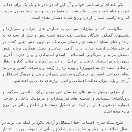
بگو نکته ای بر شما می خوانم و آن این که دو تا دو تا و یک یک برای خدا بپا
خیزید و قیام کنید و سپس بیاندیشید، نه فقط دوست و یاور شما مجنون نیست
که او به راستی شما را از درد و رنج شدید هشدار دهنده است.
سالهاست که در مبارزات سیاسی به همایش های احزاب و سمینارها و
نشستهای گفتگوی نخبگان سیاسی تکیه شده است پیش و بیش از آنچه که به
ارتقا و غنای سطح اندیشه ی راهنمای مردم که مهمترین نقش تعیین کننده در
مراحل ساخت (زمینه سازی برای آگاهی رسانی و جنبش همگانی برپایه نقش
مستقل مردم و سرنگونی استسلام - اسلام استبدادی و بیان قدرت- آخرین
ستون پایه ی استبداد تاریخی در ایران)، راه اندازی (دوره ی میانی گذار و انتقال
از نظام استبدادی به جمهوری) و بهره برداری (رشد و پیشرفت کشور و مردم)
نظام اجتماعی، اقتصادی، فرهنگی و سیاسی شورایی مبتنی بر فرهنگ استقلال و
آزادی بر پایه میزان عدالت اجتماعی و اصل موازنه ی عدمی پرداخته شود.
از طرفی درطول جنبش های صد سال اخیر مردم ایران، سانسور، سرکوب و
پروپگاندای استبدادی و اندیشه های قدرتمدارانه و هژمونیک داخلی و خارجی
همواره مهمترین عامل بازدارنده ی تشکیل هسته های اطلاع رسانی در درون
مردم بوده است.
طرح شبکه سازی اجتماعی خط استقلال و آزادی علاوه بر اینکه می تواند در
انتقال اطلاعات و اخبار و تحلیلها و نیز اطلاع رسانی از تحولات روز به اقشار