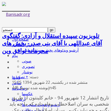
تلویزیون سپیده استقلال و آزادی: گفتگوی
صفحه اول
آقای عبداللهی با آقای بنی صدر- بخش های
پخش مستقیم
محرمانه توافق وین
آرشیو ویدئوهای پخش مستقیم قبلی
پیام
صوتی
تصویری
نوشتار
دسته:
+ تصویری
کتابها
منتشر شده در یکشنبه, 22 شهریور 1394 15:25
تماس
نوشته شده توسط 445jn45
زندگینامه
عکسها
تاریخ انتشار 12 شهریور 94 - خانم کلینتون از طریق
آرشیو ها
شخصی به سران اصلاحطلب پیغام داده که ما چه باید
آرشیو وضعیت سنجی ها
بگنیم و چه نباید بکنیم . سران اصلاحطلب هم در یک
آرشیو مقالات