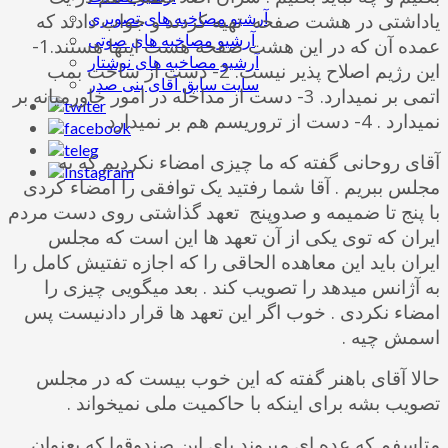
آرشیو مصاخبه های تصویری
یاداشتی در هشت صفحه تهیه کردند و جواب دادند که
آرشیو مصاخبه های صوتی
عمده آن که در این هشت صفحه هست اینها هستند.1-
آرشیو مصاخبه های نوشتار
این رژیم اصلاح پذیر نیست. 2- دست از ساخت بمب
سایت سابق آقای بنی صدر
اتمی بر نمیدارد. 3- دست از مداخله در امور خاورمیانه بر
نمیدارد . 4- دست از تروریسم هم بر نمیدارد .
آقای روحانی گفته که ما چیزی امضاء نکردیم که به
مجلس ببریم . آقا شما رفتید یک توافقی را امضاء کردی
با پنج تا ضمیمه و صدوپنج تعهد گذاشتی روی دست مردم
ایران که توی یکی از آن تعهد ها این است که مجلس
ایران باید این معاهده الحاقی را که اجازه تفتیش کامل را
به آژانس میدهد را تصویب کند . بعد میگویی چیزی را
امضاء نکردی . خوب اگر این تعهد ها قرار دادنیست پس
اسمش چیه .
حالا آقای باهنر گفته که این خوب بیست که در مجلس
تصویب بشه برای اینکه با حاکمیت ملی نمیخواند .
متاسفم که عده ای میروند پای این صندوقها که بعنوان