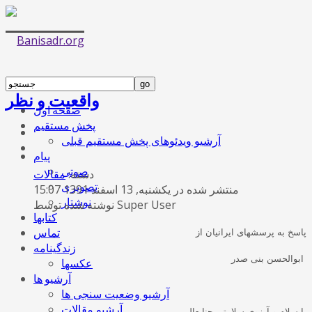
واقعیت و نظر
صفحه اول
پخش مستقیم
آرشیو ویدئوهای پخش مستقیم قبلی
پیام
صوتی
دسته:
مقالات
تصویری
منتشر شده در یکشنبه, 13 اسفند 1391 15:07
نوشتار
نوشته شده توسط Super User
کتابها
تماس
پاسخ به پرسشهای ایرانیان از
زندگینامه
ابوالحسن بنی صدر
عکسها
آرشیو ها
آرشیو وضعیت سنجی ها
آرشیو مقالات
با سلام و آرزوی سلامتی جنابعالی