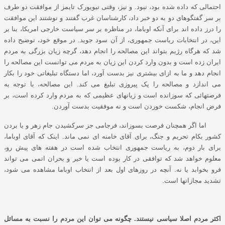
احتمالی که داده شده بود، نبود. و نیز، وقتی نیویورک تایمز از موافقت دو طرف
بر سر گفتگوهای دو به دو خبر داد، کارشناسان غرب گفتند و نوشتند این موافقت
را درز داده اند برای آنکه اوباما، در مناظره بر سر سیاست خارجی امریکا، بنا بر
این، در انتخابات ریاست جمهوری، از آن سود جوید. در موقع خود، توضیح داده
شد که هرگاه رﮊیم بتواند این مصالحه را انجام دهد، گرچه زیان بزرگی به مردم
ایران زده است و بدون وارد کردن این زیان به مردم می توانست این مصالحه را
انجام دهد و ما به ازای بیشتری نیز بدست آورد، اما دستگاه تبلیغاتی خود را بکار
می اندازد و مصالحه را یک پیروزی تبلیغ می کند. این مصالحه، با توجه به
فرصتهائی که سوزانده است و زیانهای عظیمی که به مردم وارد کرده است، بر
فرض انجام، شکست خوردن است و نه موفقیت بدست آوردن.
اما اگر همچنان فرصت بسوزاند، فرجامی جز سرکشیدن جام زهر و یا بردن
کشور بکام تحریم و جنگ، برای آقای خامنه ای نمی ماند. اینک که آقای اوباما،
برای بار دوم، به ریاست جمهوری انتخاب شده است در هفته های پیش رو،
معلوم خواهد شد که توافقی در کار بوده است یا خیر و بحران اتمی می تواند
فرو بخوابد یا نه. آنچه در روزهای اول بعد از انتخاب اوباما مشاهده می شود،
تشدید مجازاتها است.
اکثر مردم اصلا سیاسی نیستند. چگونه می توان این مردم را نسبت به مسائل