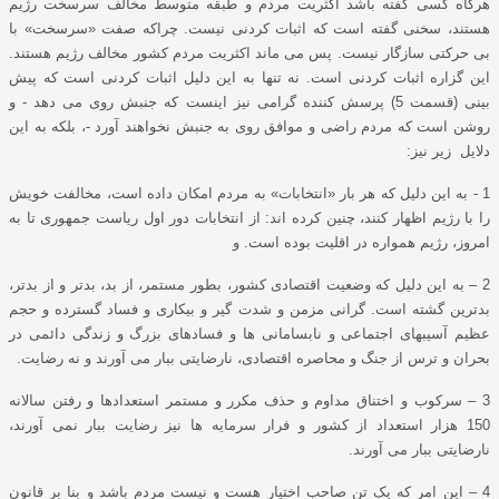
هرگاه کسی گفته باشد اکثریت مردم و طبقه متوسط مخالف سرسخت رﮊیم
هستند، سخنی گفته است که اثبات کردنی نیست. چراکه صفت «سرسخت» با
بی حرکتی سازگار نیست. پس می ماند اکثریت مردم کشور مخالف رﮊیم هستند.
این گزاره اثبات کردنی است. نه تنها به این دلیل اثبات کردنی است که پیش
بینی (قسمت 5) پرسش کننده گرامی نیز اینست که جنبش روی می دهد - و
روشن است که مردم راضی و موافق روی به جنبش نخواهند آورد -، بلکه به این
دلایل زیر نیز:
1 - به این دلیل که هر بار «انتخابات» به مردم امکان داده است، مخالفت خویش
را با رﮊیم اظهار کنند، چنین کرده اند: از انتخابات دور اول ریاست جمهوری تا به
امروز، رﮊیم همواره در اقلیت بوده است. و
2 – به این دلیل که وضعیت اقتصادی کشور، بطور مستمر، از بد، بدتر و از بدتر،
بدترین گشته است. گرانی مزمن و شدت گیر و بیکاری و فساد گسترده و حجم
عظیم آسیبهای اجتماعی و نابسامانی ها و فسادهای بزرگ و زندگی دائمی در
بحران و ترس از جنگ و محاصره اقتصادی، نارضایتی ببار می آورند و نه رضایت.
3 – سرکوب و اختناق مداوم و حذف مکرر و مستمر استعدادها و رفتن سالانه
150 هزار استعداد از کشور و فرار سرمایه ها نیز رضایت ببار نمی آورند،
نارضایتی ببار می آورند.
4 – این امر که یک تن صاحب اختیار هست و نیست مردم باشد و بنا بر قانون