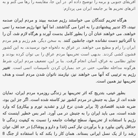
افریقای جنوبی و برمه را توضیح داده ام. در این جا، مقایسه را رها می کنم و به
اثرهای تحریم ها بر جامعه ایران می پردازم:
هرگاه تحریم کنندگان می خواستند رﮊیم صدمه ببیند و مردم ایران صدمه
نبیند، 25 تدبیر پیشنهادی را به اجرا می گذاشتند. اما آنها تنها رﮊیم صدمه را نمی
خواهند. می خواهند عنان آن را بطور کامل بدست آورند و هرگاه لازم شد، آن را
با آلترناتیو دست نشانده خود، جانشین کنند
. به سخن دیگر، هم رﮊیم و هم مردم
ایران را رام و مطیع می خواهند. در عراق به دلخواه خود نرسیدند، به این کشور
قشون کشی کردند. بدیهی است تحریمها مردم عراق را بی توان کرده بودند و
تجاوز نظامی به عراق، آسان انجام گرفت. بنا بر این، تضعیف مردم ایران، شرط
هرگونه مداخله نظامی، حتی در حد بمباران کردن تأسیسات اتمی است.
تغییر
رﮊیم به ترتیبی که آنها می خواهند نیز، نیازمند ناتوان شدن مردم است و هدف
تحریمها نیز همین است.
بطور عینی، بتدریج که اثر تحریمها بر زندگی روزمره مردم ایران، نمایان
شده اند، از میل به جنبش در مردم کشور نیز کاسته شده است. اگر جز این بود،
ضربه شدید اقتصادی (3 برابر شدن نرخ ارز و تشدید تورم و بیکاری) که وارد
شده است، می باید ایران را به جنبش در می آورد. امر بس خطیر اینست که
رﮊیم با استفاده از تحریمها، سطح توقعات جامعه را نسبت به کیفیت زندگی تا
حداقل پائین بیاورد و با برآوردن نیاز کمی (غذا و دارو و پوشاک) در حد اقل، توان
رشد را از یک نسل ایرانی بستاند. همان کار را بکند که با استفاده از جنگ 8