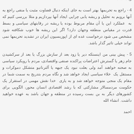
4 - راجع به تحریمها بهتر است به جای اینکه دنبال قضاوت مثبت یا منفی راجع به
آنها برویم به تحلیل و ریشه یابی چرایی ایجاد آنها بپردازیم و مثلا بررسی کنیم که
به عملکرد این یا آن مقام مربوط بوده یا ریشه در رقابتهای سیاسی و بسط
قدرت در مقیاس منطقه وجهان دارد؟ اگر این ریشه ها خوب شکافته شود
مشخص می شود درخواست عده ای از اپوزیسیون ایران در تشدید تحریمها نمی
تواند خیلی تاثیر گذار باشد.
5 - پیش بینی من اینستکه دیر یا زود بعد از سازش بزرگ یا بعد از سرکشیدن
جام زهر یا گسترش اعتراضات پراکنده صنفی واقتصادی، مردم با رویکرد سیاسی
به صحنه خواهند آمد ولی بعلت نبود یک جبهه یا آلترناتیو متشکل دموکرات و
مستقل یک خلاء سیاسی ایجاد خواهد شد و نگاه مردم بتدریج به سمت شما در
مقام یک منجی متوجه خواهد شد و به یاری خدا نقش مهمی در استقرار یک
حکومت مردمسالار مشارکتی که با رشد اقتصادی انسان محور، الگویی برای
کشورهای دیگر به بن بست رسیده در منطقه و جهان باشد به عهده خواهید
داشت. انشاء الله
احمد