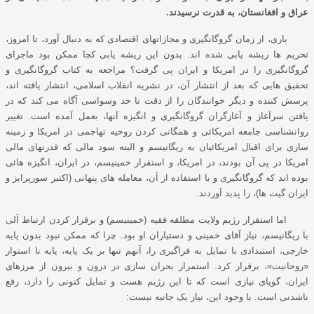
عراق و افغانستان، به قدرت نرسیدند.
باری، از زمان گروگانگیری و مجازاتهای اقتصادی که به دنبال آورد، تا امروز،
تحریم ها ریشه یابی شده اند. بدون این ریشه یابی کجا ممکن بود ماجرای
گروگانگیری را در امریکا و ایران پی گرفت؟ مراجعه به کتاب گروگانگیری و
تحقیق هایی که بعد از انتشار آن، در نشریه انقلاب اسلامی، انتشار یافته اند،
پرسش کننده و دیگر خوانندگان را از دقت تا حد وسواسی آگاه می کند که در
یافتن سرآغاز و آغازگران گروگانگیری و انگیزه آنها، بعمل آمده است. تغییر
روانشناسی جامعه امریکائی و همگانی کردن روحیه تهاجمی در امریکا و زمینه
سازی برای اقبال امریکائیان به ریگانیسم و البته سود مالی که قدرتهای مالی
امریکا در پی آن بودند، در امریکا، و استقرار خمینیسم، در ایران، انگیزه هائی
بوده اند که گروگانگیری و با استفاده از آن، معامله های پنهانی (اکتبر سورپرایز و
ایران گیت ها)، را پدید آوردند.
اما استقرار رﮊیم ولایت مطلقه فقیه (خمینیسم) و برقرار کردن ارتباط آلی
با ریگانیسم، نیاز آقای خمینی و دستیاران او بود. چرا که ممکن نبود بدون پایه
خارجی، استبدادی با تمایل به فراگیری را، آنهم تنها بر یک پایه، پایه نا استوار
«روحانیت»، برقرار کرد. استمرار بحران سازی در درون و بیرون از مرزهای
ایران، گویای نیازی است که تا این رﮊیم هست و تمایل کنونی را دارد، رفع
ناشدنی است. با وجود این، نیاز یک جانبه نیست: