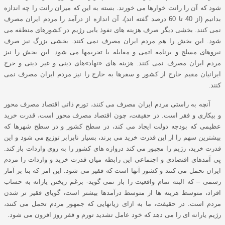
شود که آن را رانت خوارها می خورند. بسته به این که میزان رانت را چه اندازه
بدانیم (از 40 تا 60 درصد گفته اند)، آن اندازه از درآمد را مردم ایران مصرف
نمی کنند. بخشی دیگر صرف هزینه های نفوذ یابی رﮊیم در کشورهای منطقه می
شود. این بخش را هم مردم ایران مصرف نمی کنند. بخشی بزرگ نیز صرف
نیروهای مسلح و برنامه اتمی و مقابله با تحریمها می شود. این بخش را نیز
مردم ایران مصرف نمی کنند. هزینه های «نهاد»های دینی و غیر دینی و خرج
ایرانیان مقیم خارج از کشور و سفرها به خارج را نیز مردم ایران مصرف نمی
کنند.
آنچه به راستی مردم ایران مصرف می کنند، تورم ذاتی اقتصاد مصرف محور
و بیکاری و فقر است. در حقیقت، چون اقتصاد مصرف محور است، قدرت خرید
عظیمی که بودجه دولت ایجاد می کند، در سطح کشور و در سطح شهرها که
بیشترین سهم را از این قدرت خرید می برند، بسیار نابرابر توزیع می شود و این
قدرت خرید، رﮊیم را مجبور می کند دروازه های کشور را به روی واردات باز کند.
پی آمدهای اقتصادی و اجتماعی این رابطه میان قدرت خرید و واردات را مردم
ایران تحمل می کنند و کشور آنها است که فقیر می شود. این امر که بنا بر آمار
رسمی – که البته تمام واقعیت را باز نمی گوید- برغم ریختن یارانه به حساب
افراد، متوسط هزینه ها از متوسط درآمدها بیشتر است، گویای فقیر تر شدن
مردم است. در حقیقت، ما به ازای زیانهایی که جمهور مردم تحمل می کنند،
رﮊیم یارانه ای را می دهد که خود عامل تشدید تورم و فقر روز افزون می شود.