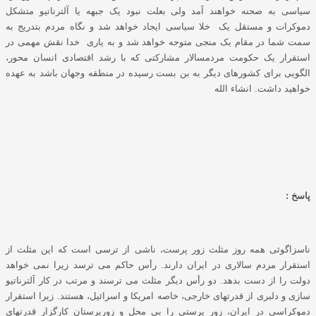
سیاسی به صحنه خواهند آمد ولی بعلت نبود یک جبهه یا آلترناتیو متشکل
دموکرات و مستقل یک خلا سیاسی ایجاد خواهد شد و نگاه مردم بتدریج به
سمت شما در مقام یک منجی متوجه خواهد شد و به یاری خدا نقش مهمی در
استقرار یک حکومت مردمسالار مشارکتی که با رشد اقتصادی انسان محور،
الگویی برای کشورهای دیگر به بن بست رسیده در منطقه وجهان باشد به عهده
خواهید داشت. انشاء الله
پاسخ :
ناسزاگوئی همه روز مثلث زور پرست، ناشی از ترسی است که این مثلث از
استقرار مردم سالاری در ایران دارند. رأس حاکم می ترسد زیرا نمی خواهد
دولت را از دست بدهد. دو رأس دیگر مثلث می ترسند و مرتب در کار آلترناتیو
سازی و دلبری از قدرتهای خارجی، خاصه امریکا و اسرائیل، هستند. زیرا استقرار
دموکراسی در ایران، زور پرستی را بی محل و زورپرستان کارگزار قدرتهای