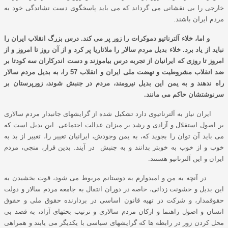
خارجی را بی نقشانی می گرداند که می باید پاسخگوی دست نشاندگی خود به
مردم ایران باشند.
و اما، خلاء آلترناتیو دموکرات را زور پر می کند. درس بزرگ انقلاب ایران را
نباید از یاد برد. خلاء بدیل مردم سالار را ملاتاریا پر کرد و از آن روز تا امروز و از
امروز تا روزی که ایرانیان از تجربه درس بیاموزند و دست اندرکاران سه کودتا بر
ضد انقلاب مشروطیت و نهضت ملی ایران و انقلاب 57 را، به بدیل مردم سالار
راه ندهند و به یمن این بدیل نیرومند، مردم در جنبش شوند، زورپرستان بر
سرنوشتشان حاکم می مانند.
ایران نیاز به آلترناتیوی دارد تشکیل شده از گرایشهای جانبدار مردم سالاری
بر اصول استقلال و آزادی و رشد بر میزان عدالت اجتماعی. این بدیل است که
می باید آن توان را بجوید که، به یمن وجودش، ایرانیان تغییر را، تغییر از بد به
خوب و از خوب به خوبتر بدانند و به جنبش در آیند. بدین قرار، منجی، مردم
ایران و این آلترناتیو هستند.
در آنچه به من و امیدوارم به دوستانم مربوط می شود، قوت بخشیدن به
این بدیل و خشونت زدائی، خاصه در دوران انتقال به جامعه مردم سالار و دولت
حقوقمدار، و شرکت در تهیه قانون اساسی در بردارنده حقوق ملی و حقوق
انسان و اصول راهنما و ارکان مردم سالاری و ترتیب بحثهای آزاد، به قصد بی
محل کردن زور در رابطه ها که گرایشهای سیاسی با یکدیگر می یابند و همراهی