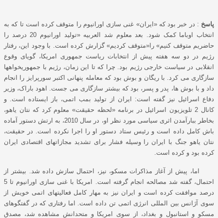
پاسخ
: در خبر بود که «ایران» غنی سازی اورانیوم را متوقف کرده است تا که به
انتخاب اوباما کمک شود. بعد معلوم شد العربیه «تولید اورانیوم 20 درصد را
حاضریم متوقف کنیم» را«متوقف کردیم» گزارش کرده است. با وجود این، رفتار
رﮊیم در دو سه هفته پیش از انتخابات ریاست جمهوری امریکا، گویای وقوع
انقلابی در سیاست خارجی رﮊیم بود. چرا که تا این زمان، رﮊیم با جمهوریخواهها
سازگاری می کرد. با ریگان و بوش بود که معامله پنهانی اکتبر سورپرایز را انجام
داد و با بوش ها، پدر و پسر، بود که بیشتر سازگاری می جست. اهود باراک، وزیر
دفاع اسرائیل نیز گفته است: ایران از تولید بمب اتمی، باز ایستاده است. و
کانال 2 تلویزیون اسرائیل در برنامه «لحظه حقیقت» معلوم کرد که نتان یاهو،
بخاطر ببارآمدن اثری سیاسی مورد نظر او، در سال 2010، به ارتش دستور آماده
باش کامل داده است و رئیس ستاد دستور او را اجرا نکرده است. در حقیقت،
نتان یاهو جنگ با ایران را وسیله فشار برای تشدید مجازاتهای اقتصادی ایران
کرده بود و کرده است.
اما، پیش از آغاز مذاکرات مسکو، نیز، احتمال سازش داده شد. بیشتر از
احتمال، گفته شد مصالحه انجام گرفته است. امریکا با غنی سازی اورانیوم تا 5
درصد موافقت کرده است و ایران نیز به مهار کامل فعالیتهای اتمی خویش از
سوی آﮊانس بین المللی انرﮊی اتمی تن داده است. اما رفتاری که در گفتگوهای
مسکو و استانبول و بغداد، از سوی امریکا و متحدانش مشاهده شد، مصدق