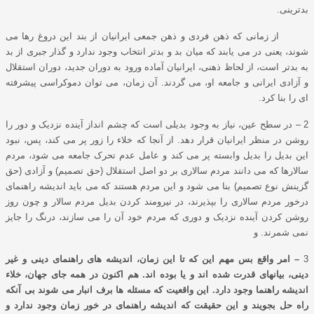
بدترینی.
از زمانی که ذهن فردی و ذهن جمعی ایرانیان از بند این دروغ رها می
شوند، یعنی در می یابند که میان بد و بدتر انتخاب وجود ندارد و گذار جبری از بد
به بدتر است، از لحاظ ذهنی، ایرانیان آماده ورود به دوران جدید، دوران استقلال
و آزادی ایرانی و جامعه او، می گردند. آن زمان، می توان دموکراسی پیشرفته
ای را بنا کرد.
2 – در سطح عین، نیاز به وجود بدیلی است که چشم انداز آینده نزدیک و دور را
روشن در منظر ایرانیان قرار دهد. از آنجا که خلاء را زور پر می کند، پس، نبود
این بدیل را بدیل وابسته پر می کند و عامل عدم تحرک جامعه می شود، مردم
سالارها که می دانند مردم سالاری بر دو اصل استقلال (حق تصمیم) و آزادی (حق
گزینش نوع تصمیم) بنا می شود و این مردم هستند که می باید اندیشه راهنمای
درخور مردم سالاری را بپذیرند، در نیرومند کردن بدیل مردم سالار و چون روز
روشن کردن آینده نزدیک و دوری که مردم خود آن را می سازند، درنگ را جایز
نمی شمرند. و
3
– امر واقع بس مهم این که تا این زمان، اندیشه های راهنمای دینی و غیر
دینی، بیانهای قدرت شده اند و یا بوده اند. هم اکنون در همه جای جهان، خلاء
اندیشه راهنما وجود دارد. این واقعیت که مسئله ها برف انبار می شوند بی آنکه
راه حل بجویند و این حقیقت که اندیشه راهنمای در خور زمان وجود ندارد و