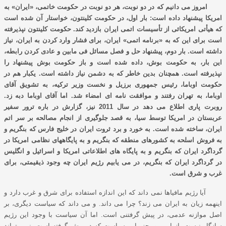
امروز می دانیم که در دو نوبت، هر دو نوبت در حکومت خاتمی، «ایران» به
امریکا پیشنهاد داده است: بار اول، در حکومت کلینتون، خواستار آن شده است
که هیأتی امریکائی از تأسیسات اتمی ایران بازدید کند. حکومت کلینتون نپذیرفته
است برای این که به «برنامه اتمی» ایران، برای فشار وارد کردن به ایران، نیاز
داشته است. بار دوم، پیشنهاد حل و فصل مسائل فی مابین و عادی کردن رابطه،
این بار، به حکومت بوش، داده شده است و باز حکومت بوش پیشنهاد را
نپذیرفته است. همچنان بدین خاطر که به دشمن نیاز داشته است. یکبار هم در
حکومت اوباما، رئیس جمهوری برزیل و نخست وزیر ترکیه، به تشویق آقای
اوباما، به تهران رفتند و موافقت نامه ای امضاء شد. اما آقای اوباما دبه زد.
روبرت پاری اطلاع می دهد در سال 2011 نیز، گزارش در باره ترور سفیر
عربستان در امریکا توسط سیا، به قصد جلوگیری از انجام مصالحه بر سر اتم
ایران، ساخته شده است. به خورد و برد ثروت ایران در خلیج فارس که بنگریم و
به فروش اسلحه به کشورهای منطقه که بنگریم و به پایگاههای نظامی امریکا در
گرداگرد ایران که بنگریم و به پایگاه های اطلاعاتی امریکا و اسرائیل و انگلیس
در گرداگرد ایران که بنگریم، در می یابیم رﮊیم ایران چه وجود ذیقیمتی، برای
غرب و شرق است.
آیا رﮊیم مافیاها نمی داند که این اندازه استفاده برای شرق و غرب دارد و
اینهمه زیان به ایران می زند؟ چرا می داند. و می داند که سیاست دیگری، بر
اصل موازنه عدمی، در پیش گرفتنی است. اما آن سیاست با وجود این رﮊیم
سازگار نیست. از این رو، جز این سیاست که در پیش گرفته است، نمی تواند