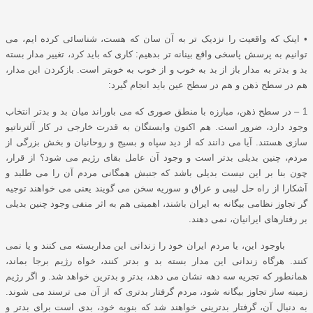
• اینک که واقعیت را نزدیک تر به آن سان که هست، شناسائی کرده ایم، می
توانیم به پرسش پاسخی واقع بینانه تر بدهیم: کاری که باید کرد، تغییر مدار بسته
بد و بدتر به مدار باز از بد به خوب و از خوب به خوبتر است. بازکردن این مدار،
هم در سطح ذهن و هم در سطح عین باید انجام گیرد:
1 – در سطح ذهن، مبارزه با منطق صوری که می باوراند میان بد و بدتر انتخاب
وجود دارد، ضرور است. هم اکنون وابستگان به قدرت خارجی در کار آلترناتیو
سازی هستند. آیا می دانند که از دید سپاه و بسیج و روحانیان و بخش بزرگی از
مردم، چنین بدیلی بدتر است و وجود آن عامل بقای رﮊیم می شود؟ از قرار،
چون بنا بر این نیست بدیلی باشد که جنبش همگانی مردم آن را می طلبد و
آشکارا از راه حل لیبی و عراق و سوریه سخن می گویند یعنی می خواهند توجیه
گر تجاوز نظامی بیگانه به ایران باشند، اهمیتی هم به اثر منفی وجود چنین بدیلی
بر رفتارهای ایرانیان، نمی دهند.
باوجود این، یا مردم ایران خود را زندانی این مداربسته می کنند و یا نمی
کنند. هرگاه زندانی این مدار بسته بد و بدتر کنند، خواه رﮊیم برجا بماند،
همانطور که تجریه سه دهه نشان می دهد، بدتر و بدترین خواهد شد. و اگر رﮊیم
زمینه ساز تجاوز بیگانه شود، مردم گرفتار بدتری که از آن می ترسند می شوند.
به دنبال آن، گرفتار بدترینی خواهند شد که بنوبه خود، بدی است برای بدتر و