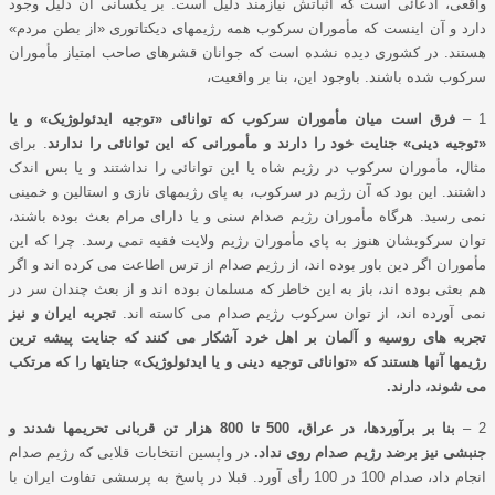
واقعی، ادعائی است که اثباتش نیازمند دلیل است. بر یکسانی آن دلیل وجود
دارد و آن اینست که مأموران سرکوب همه رﮊیمهای دیکتاتوری «از بطن مردم»
هستند. در کشوری دیده نشده است که جوانان قشرهای صاحب امتیاز مأموران
سرکوب شده باشند. باوجود این، بنا بر واقعیت،
1 –
فرق است میان مأموران سرکوب که توانائی «توجیه ایدئولوﮊیک» و یا
«توجیه دینی» جنایت خود را دارند و مأمورانی که این توانائی را ندارند
. برای
مثال، مأموران سرکوب در رﮊیم شاه یا این توانائی را نداشتند و یا بس اندک
داشتند. این بود که آن رﮊیم در سرکوب، به پای رﮊیمهای نازی و استالین و خمینی
نمی رسید. هرگاه مأموران رﮊیم صدام سنی و یا دارای مرام بعث بوده باشند،
توان سرکوبشان هنوز به پای مأموران رﮊیم ولایت فقیه نمی رسد. چرا که این
مأموران اگر دین باور بوده اند، از رﮊیم صدام از ترس اطاعت می کرده اند و اگر
هم بعثی بوده اند، باز به این خاطر که مسلمان بوده اند و از بعث چندان سر در
نمی آورده اند، از توان سرکوب رﮊیم صدام می کاسته اند.
تجربه ایران و نیز
تجربه های روسیه و آلمان بر اهل خرد آشکار می کنند که جنایت پیشه ترین
رﮊیمها آنها هستند که «توانائی توجیه دینی و یا ایدئولوﮊیک» جنایتها را که مرتکب
می شوند، دارند.
2 –
بنا بر برآوردها، در عراق، 500 تا 800 هزار تن قربانی تحریمها شدند و
جنبشی نیز برضد رﮊیم صدام روی نداد.
در واپسین انتخابات قلابی که رﮊیم صدام
انجام داد، صدام 100 در 100 رأی آورد. قبلا در پاسخ به پرسشی تفاوت ایران با