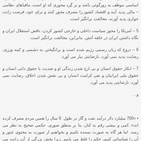
اساسی موظف به زورگوئی باشد و بر گِرد محوری که او است، مافیاهای نظامی
– مالی پدید آیند و اقتصاد کشور را مصرف محور کنند و برای خود، فرصت رانت
خواری پدید آورند، مخالفت برانگیز است.
5 – امریکا را محور سیاست داخلی و خارجی کشور کردن، ناقض استقلال ایران و
نگاه داشتن ایران در حلقه آتش، بنابراین، مخالفت برانگیز است.
6 – دروغ که زبان رسمی رﮊیم شده است و برانگیختن به دشمنی و کینه ورزی،
رضایت پدید نمی آورد، نارضایتی ببار می آورد.
7 – انکار حقوق انسان و بی ارج شدن زندگی او و ضدیت با حقوق ذاتی انسان و
حقوق ملی ایرانیان و نفی کرامت انسان و بی نقش شدن اخلاق، رضایت نمی
آورد، نارضایتی پدید می آورد.
و...
• «700 میلیارد دلار درآمد نفت و گاز در طول 8 سال را همین مردم مصرف کرده
اند»، کمی و بیشی رقم به کنار، بنا بر منطق صوری، حکمی صحیح به نظر می
رسد. اما هر گاه به صورت بسنده نکنیم و بخواهیم از صورت به محتوی عبور و
آن را شناسائی کنیم، حکم را غلط می یابیم. زیرا بخش بزرگی از آن، رانت می