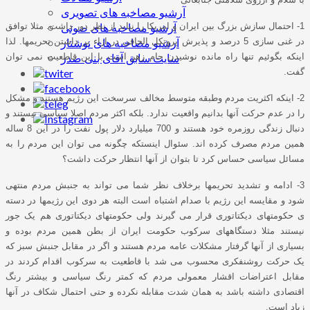
آرشیو مصاخبه های تصویری
آرشیو مصاخبه های صوتی
1- احتمال سازش بزرگ بین ایران و امریکا را نباید از نظر دور داشت. مثلا توافق
آرشیو مصاخبه های نوشتار
در غنی سازی 5 درصد و پذیرش پروتکل الحاقی در ازاء بر داشتن تحریمها. لذا
سایت سابق آقای بنی صدر
اینکه بگوئیم تنها راه مانده نوشیدن جام زهر است با این قاطعیت نمی توان
گفت.
2- اینکه اکثریت مردم وطبقه متوسط مخالف سرسخت این رژیم هستند و مشکل
را در عدم حرکت آنها بدانیم واقعیت ندارد. بلکه اکثر مردم اصلا سیاسی نیستند و
دنبال زندگی روزمره خود هستند و 700 میلیارد دلار پول نفت را در این 8 ساله
همین مردم مصرف کرده اند. سئوال اینستکه چگونه می توان این مردم را به
مسائل سیاسی حساس کرد تا بتوان از آنها انتظار حرکت داشت؟
3- ادامه و تشدید تحریمها برخلاف نظر شما می تواند به جنبش مردم منتهی
شود و مقایسه این رژیم با صدام اشتباه است البته هر دوی این رژیمها در دسته
ی حکومتهای دیکتاتوری قرار می گیرند ولی حکومتهای دیکتاتوری هم یک جور
نیستند مثلا دستگاههای سرکوب حکومت ایران از بطن همین مردم بوده و
بسیاری از آنها گرفتار مشکلات عامه مردم هستند و اگر در مقابل جنبش سبز که
یک حرکت روشنفکری محسوب می شد با قاطعیت به سرکوب اقدام کردند در
مقابل اعتراضات اقشار معمولی مردم که کمتر رنگ سیاسی و بیشتر رنگ
اقتصادی داشته باشد به همان شدت مقابله نکرده و حتی احتمال شکاف در آنها
زیاد است.