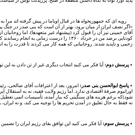
پدید آورد توانا به نگاه داشتن منطقه در صلح. پرزیدنت بوش از سیاست
آقای خمینی نیز آن را قبول کرد (پیشنهاد غیر متعهدها). اما روحانیان 
کودتایی برضد من در خرداد
۱۳۶۰
زخمی و ناپدید شدند. روحانیانی که همه کار می‌ کردند تا قدرت را به ان
٭
پرسش دوم:
آیا فکر می‌ کنید انتخاب دیگری غیر از تن دادن به این ت
٭
پاسخ ابوالحسن بنی‌ صدر:
امروز، بعد از اعترافات آقای صالحی، رئی
اورانیوم صرفۀ اقتصادی ندارد. اما رژیم ولایت فقیه، نه به استقلال ایر
شود)که برغم هزینه‌ های سنگینی که ببار آمده، تأسیسات اتمی تعطیل 
نه فقط به حال تعلیق در آمدن تحریم ها را توجیه می کند، و نه ایران
٭
پرسش سوم:
آیا فکر می‌ کنید این توافق بقای رژیم ایران را تضمین 