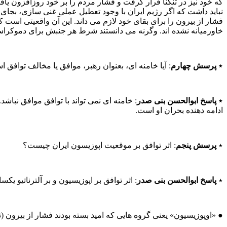
که خود نیز در تنگنا قرار گرفت و فشار مردم را بر خود روزافزون یاف
نباید داشت که اگر رژیم ایران با وجود تعطیل عملی غنی سازی، بجا
فشار از بیرون را برای بقای خود لازم می‌ داند. این آن واقعیتی است ک
خاورمیانه نشده‌ اند. وگرنه می‌ دانستند شرط هر جنبش برای دموکراس
٭
پرسش چهارم
: آیا خامنه‌ ای، بعنوان رهبر، موافق یا مخالف توافق 
٭
پاسخ ابوالحسن بنی‌ صدر
: خامنه‌ ای نمی‌ تواند با توافق موافق نبا
ادامه دهنده بحران او است.
٭
پرسش پنجم
: اثر توافق بر موقعیت اپوزیسون ایران چیست؟
٭
پاسخ ابوالحسن بنی‌ صدر
: اثر توافق بر اپوزیسیون و بر آلترناتیو یک
● «اوپوزیسیون» یعنی گروه‌ هایی که امید بسته بودند فشار از بیرون (