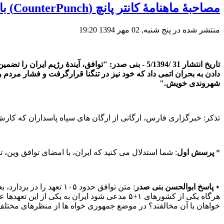
مصاحبۀ ماهنامۀ کانتر پانچ (CounterPunch) با ابوالحسن بنی صدر در رابطه با قرارداد اتمی وین
منتشر شده در پنج شنبه, 02 مهر 1394 19:20
تاریخ انتشار 31 /5/1394 - بنی صدر: "توافق، آیندۀ ر
دادن به بحران اتمی داد که خود نیز در تنگنا قرارگرفت و فشار مردم ر
شهروندی خویش."
تذکر: خبرگزاری فارس، ارگانی از ارگان های سپاه پاسداران که کار
*
پرسش اول
: شما استدلال می‌ کنید که ایران، با امضای توافق وین،
٭
پاسخ ابوالحسن بنی‌ صدر
: متن توافق حدود
۱۰۵
تعهد را در بردارد، ب
هرگاه یکی از کشورهای
۱+۵
مدعی شود ایران به یکی از این تعهدها ع
خواهان با آن مخالفند؟ در موضع جمهوری‌ خواه‌ ها از منظرهای مختلف