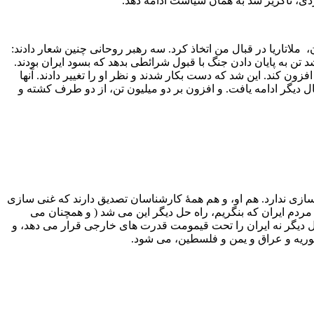
اردی، ناگزیر شد به همان سیاست ادامه دهد.
رویه‌ ای می‌اندازد که در ١٩٨٠، به هنگام حملۀ نظامی عراق به ایران، ملاتاریا در قبال من اتخاذ کرد. سه رهبر روحانی چنین شعار دادند:
١٩، صدام حسین در وضعیتی قرار گرفت که ناگزیر شد تن به پایان دادن جنگ با قبول شرائطی بدهد که بسود ایران بودند.
زون کند. این شد که دست بکار شدند و نظر او را تغییر دادند. آنها
 زمانی به انجام رساندند که قرار بود جنگ به پایان رسد. از آن پس، جنگ ایران و عراق بمدت ٧ سال دیگر ادامه یافت. و افزون بر دو میلیون تن، از دو طرف کشته و
 سازی ندارد. هم او، و هم همۀ کارشناسان تصدیق دارند که غنی سازی
د مردم ایران که بنگریم، راه‌ حل دیگر این می شد ( و همچنان می
ل دیگر نه ایران را تحت قیمومت قدرت های خارجی قرار می‌ دهد، و
 سوریه و عراق و یمن و فلسطین، می‌ شود.