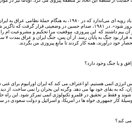
 حمایت از سلطۀ این اتحاد بر منطقه پیروی می‌ کرد. اوباما نیز در مو
رویه‌ ای که جمهوریخواه‌ ها در قبال اوباما در پیش گرفته‌ اند مرا به یاد 
«اگر نصف ایران از میان برود، بهتر از آن‌ است که بنی‌ صدر در جنگ پیروز شود». در ٨١
از آن بیم داشتند که این پیروزی، موقعیت مرا تحکیم و مشروعیت ام را اف
را درست
حصار خود درآورند، همه کار کردند تا مانعِ پیروزی من بگردند.
وافق و یا جنگ وجود دارد؟
س انرژی اتمی هستیم. او اعتراف می‌ کند که ایران اورانیوم برای غنی
ان، که به بقای خود بها می‌ دهد. وگرنه این بحران را نمی‌ ساخت. از دی
شوند و فقط بر تحقیق در قلمرو تکنولوژی اتمی تمرکز شود. این راه ح
، وسیلۀ کار جمهوری‌ خواه‌ ها در امریکا، و اسرائیل و دولت سعودی در
می‌ کند؟