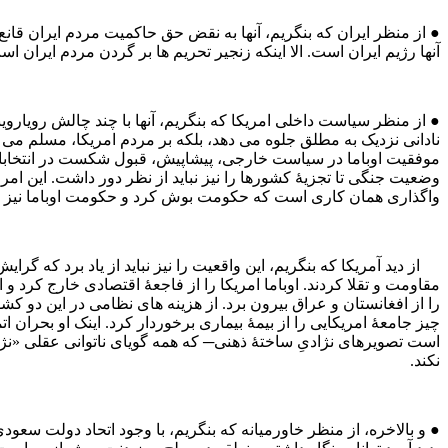
● از منظر ایران که بنگریم، آنها به نقض حق حاکمیت مردم ایران قانع نی
آنها رژیم ایران است. الا اینکه زنجیر تحریم ها بر گردن مردم ایران 
● از منظر سیاست داخلی امریکا که بنگریم، آنها با چند چالش رویاروین
نادانی نزدیک به مطلق جلوه می‌ دهد، بلکه بر مردم امریکا، مسلم می‌
موفقیت اوباما در سیاست خارجی، پیشاپیش، قبول شکست در انتخاب
وضعیت جنگی تا تجزیۀ کشورها را نیز نباید از نظر دور داشت. این امر
واگذاری همان کاری است که حکومت بوش کرد و حکومت اوباما نیز نتو
از دید آمریکا که بنگریم، این واقعیت را نیز نباید از یاد برد که
مقاومت و تقلا کردند. اوباما امریکا را از فاجعۀ اقتصادی خارج کرد
چیز جامعۀ امریکایی را از بیمۀ بیماری برخوردار کرد. اینک او بحران ا
است تصویرهای نژادیِ ساختۀ ذهنی─ که همه گویای ناتوانی عقلی «نژادها
نکند.
● و بالاخره، از منظر خاورمیانه که بنگریم، با وجود اتحاد دولت سعودی