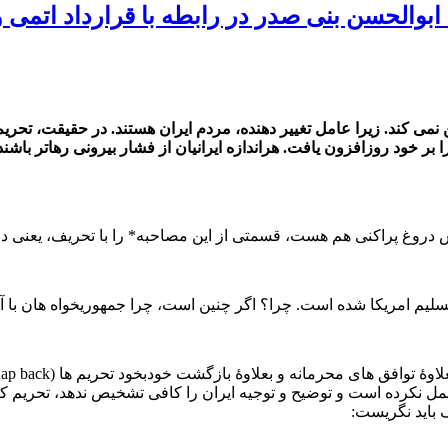
ژیم ایران را تضمین نمی‌ کند. زیرا عامل تغییر دهنده، مردم ایران هستند. در حقیق
ا بر خود روزافزون یافت. هراندازه ایرانیان از فشار بیرونی رهاتر باش
ش دروغ پراکنی هم هست، قسمتی از این مصاحبه* را با تحریف، یعنی د
 تسلیم امریکا شده‌ است. چرا؟ اگر چنین است، چرا جمهوریخواه‌ هان با
علاوۀ توافق‌ های محرمانه و بعلاوۀ بازگشت خودبخود تحریم‌ ها (
nap back
مل نکرده‌ است و توضیح و توجیه ایران را کافی تشخیص ندهد، تحریم که 
 باید نگریست: