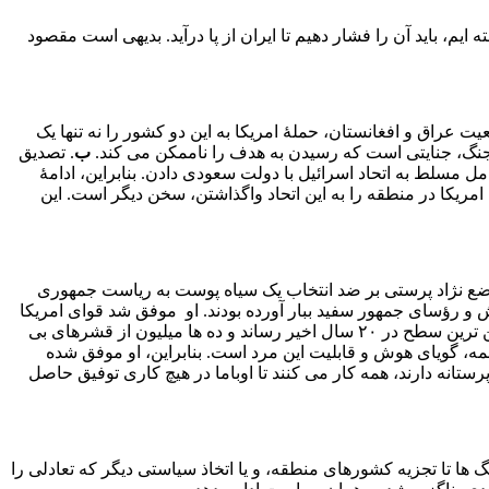
ایم، باید آن را فشار دهیم تا ایران از پا درآید. بدیهی است مقصود
یت عراق و افغانستان، حملۀ امریکا به این دو کشور را نه تنها یک
و جنگ، جنایتی است که رسیدن به هدف را ناممکن می‌ کند.
ب
. تصدیق
ل مسلط به اتحاد اسرائیل با دولت سعودی دادن. بنابراین، ادامۀ
امریکا در منطقه را به این اتحاد واگذاشتن، سخن دیگر است. این
موضع نژاد پرستی بر ضد انتخاب یک سیاه پوست به ریاست جمهوری
 و رؤسای جمهور سفید ببار آورده بودند. او موفق شد قوای امریکا
را از افغانستان و عراق بیرون برد. از هزینه‌ های نظامی در این دو کشور کاست و بودجۀ امریکا را تا حدودی متعادل کرد و بی‌ کاری را به پایین‌ ترین سطح در ٢٠ سال اخیر رساند و ده ها میلیون از قشرهای بی‌
 همه، گویای هوش و قابلیت این مرد است. بنابراین، او موفق شده‌
تانه دارند، همه کار می‌ کنند تا اوباما در هیچ کاری توفیق حاصل
گ ها تا تجزیه کشورهای منطقه، و یا اتخاذ سیاستی دیگر که تعادلی را