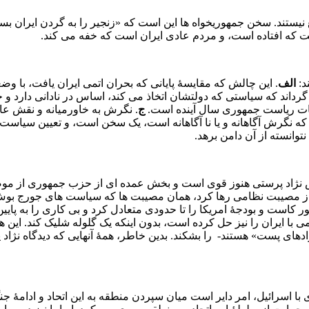
ستند. سخن جمهوریخواه‌ ها این‌ است که «زنجیر را به گردن ایران بسته‌ 
است که افتاده‌ است، و مردم عادی ایران است که خفه می‌ کند.
د:
الف
. این چالش که مقایسۀ پایانی که بحران اتمی ایران یافت، با وضع
 گرداند که سیاستی که دولتشان اتخاذ می‌ کند، اساس در نادانی دارد 
ات ریاست جمهوری سال آینده است.
ج
. نگرش به خاورمیانه و نقش عام
 که نگرش آگاهانه و یا نا آگاهانه است، یک سخن است، و تعیین سیاست 
انسته از آن دامن برهد.
 گرایش نژاد پرستی هنوز قوی است و بخش عمده‌ ای از حزب جمهوری از 
 و از مصیبت نظامی رها کرد، همان مصیبت ها که سیاست‌ های جورج بوش
تمی با ایران را نیز حل کرده‌ است، بدون اینکه یک گلوله شلیک کند. این
ی پست» هستند- را بشکند. بدین‌ خاطر، همۀ آنهایی که دیدگاه نژاد پرس
 با اسرائیل، امر دایر است میان سپردن منطقه به این اتحاد و ادامۀ جن