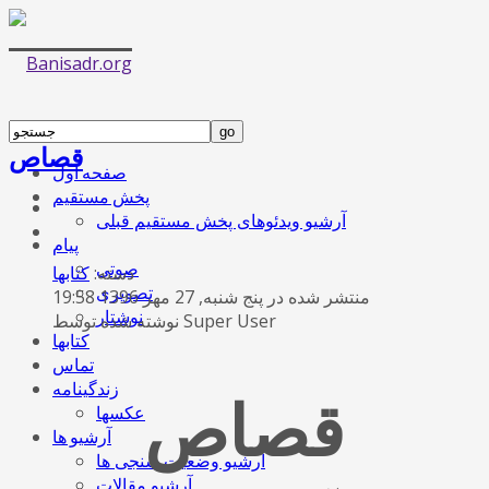
قصاص
صفحه اول
پخش مستقیم
آرشیو ویدئوهای پخش مستقیم قبلی
پیام
صوتی
دسته:
کتابها
تصویری
منتشر شده در پنج شنبه, 27 مهر 1396 19:58
نوشتار
نوشته شده توسط Super User
کتابها
تماس
زندگینامه
قصاص
عکسها
آرشیو ها
آرشیو وضعیت سنجی ها
آرشیو مقالات