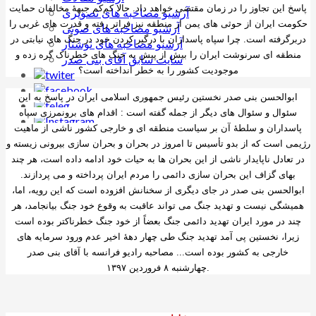
پاسخ این تجاوز را در زمان مقتضی خواهد داد. حالا کم‌کم جبهۀ مخالفان حمایت
آرشیو مصاخبه های تصویری
حکومت ایران از حوثی های یمن از منطقه نیز فراتر رفته و قدرت های غربی را
آرشیو مصاخبه های صوتی
دربرگرفته است. چرا سپاه پاسداران با درگیر کردن خود در جنگ های نیابتی در
آرشیو مصاخبه های نوشتار
منطقه ای سرنوشت ایران را بیش از پیش به جنگ های خطرناک گره زده و
سایت سابق آقای بنی صدر
موجودیت کشور را به خطر انداخته است؟
ابوالحسن بنی صدر نخستین رئیس جمهوری اسلامی ایران در پاسخ به این
سئوال و سئوال های دیگر از جمله گفته است : اقدام های برونمرزی سپاه
پاسداران و سلطۀ آن بر سیاست منطقه ای و خارجی کشور ناشی از ماهیت
رژیمی است که از بدو تأسیس تا امروز در بحران و بحران سازی بیرونی زیسته و
در تعادل ناپایدار ناشی از این بحران ها به حیات خود ادامه داده است، هر چند
بهای گزاف این بحران سازی دائمی را مردم ایران پرداخته و می پردازند.
ابوالحسن بنی صدر در جای دیگری از سخنانش افزوده است که این رویه، اما،
همیشگی نیست و تهدید جنگ می تواند عاقبت به وقوع خود جنگ بیانجامد، هر
چند در مورد ایران تهدید دائمی جنگ بعضاً از خود جنگ خطرناکتر بوده است
زیرا، نخستین پی آمد تهدید جنگ طی چهار دهۀ اخیر عدم ورود سرمایه های
خارجی به کشور بوده است... مصاحبه رادیو فرانسه با آقای بنی صدر
.چهارشنبه
۸ فروردین ۱۳۹۷