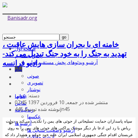
خامنه ای با بحران سازی هایش عاقبت ،
صفحه اول
تهدید به جنگ را به خود جنگ تبدیل می کند-
پخش مستقیم
رادیو فرانسه
آرشیو ویدئوهای پخش مستقیم قبلی
پیام
صوتی
تصویری
نوشتار
دسته:
صوتی
کتابها
منتشر شده در جمعه, 10 فروردين 1397 07:45
تماس
نوشته شده توسط 445jn45
زندگینامه
عکسها
سپاه پاسداران حمایت تسلیحاتی از حوثی های یمن را تکذیب می‌کند و دولت
آرشیو ها
ریاض با رد این ادعا بار دیگر موشک پراکنی های حوثی های یمن را به روی
آرشیو وضعیت سنجی ها
عربستان اقدام جنگی جمهوری اسلامی ایران علیه خود خواند و هشدار داد که
آرشیو مقالات