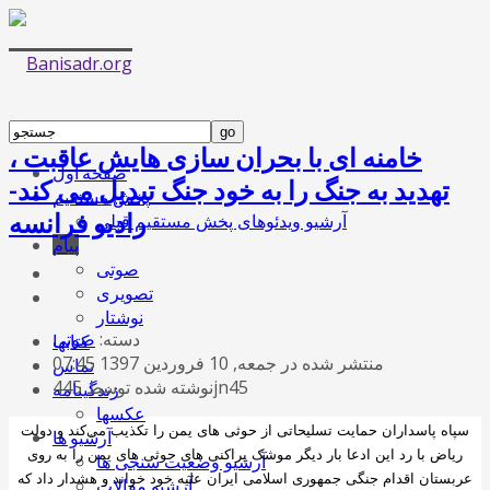
خامنه ای با بحران سازی هایش عاقبت ،
صفحه اول
تهدید به جنگ را به خود جنگ تبدیل می کند-
پخش مستقیم
رادیو فرانسه
آرشیو ویدئوهای پخش مستقیم قبلی
پیام
صوتی
تصویری
نوشتار
دسته:
صوتی
کتابها
منتشر شده در جمعه, 10 فروردين 1397 07:45
تماس
نوشته شده توسط 445jn45
زندگینامه
عکسها
سپاه پاسداران حمایت تسلیحاتی از حوثی های یمن را تکذیب می‌کند و دولت
آرشیو ها
ریاض با رد این ادعا بار دیگر موشک پراکنی های حوثی های یمن را به روی
آرشیو وضعیت سنجی ها
عربستان اقدام جنگی جمهوری اسلامی ایران علیه خود خواند و هشدار داد که
آرشیو مقالات