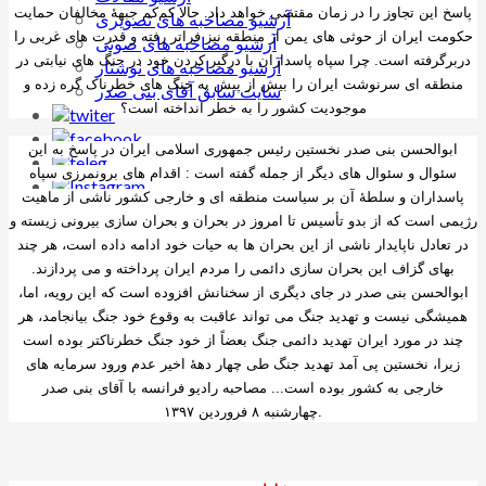
پاسخ این تجاوز را در زمان مقتضی خواهد داد. حالا کم‌کم جبهۀ مخالفان حمایت
آرشیو مصاخبه های تصویری
حکومت ایران از حوثی های یمن از منطقه نیز فراتر رفته و قدرت های غربی را
آرشیو مصاخبه های صوتی
دربرگرفته است. چرا سپاه پاسداران با درگیر کردن خود در جنگ های نیابتی در
آرشیو مصاخبه های نوشتار
منطقه ای سرنوشت ایران را بیش از پیش به جنگ های خطرناک گره زده و
سایت سابق آقای بنی صدر
موجودیت کشور را به خطر انداخته است؟
ابوالحسن بنی صدر نخستین رئیس جمهوری اسلامی ایران در پاسخ به این
سئوال و سئوال های دیگر از جمله گفته است : اقدام های برونمرزی سپاه
پاسداران و سلطۀ آن بر سیاست منطقه ای و خارجی کشور ناشی از ماهیت
رژیمی است که از بدو تأسیس تا امروز در بحران و بحران سازی بیرونی زیسته و
در تعادل ناپایدار ناشی از این بحران ها به حیات خود ادامه داده است، هر چند
بهای گزاف این بحران سازی دائمی را مردم ایران پرداخته و می پردازند.
ابوالحسن بنی صدر در جای دیگری از سخنانش افزوده است که این رویه، اما،
همیشگی نیست و تهدید جنگ می تواند عاقبت به وقوع خود جنگ بیانجامد، هر
چند در مورد ایران تهدید دائمی جنگ بعضاً از خود جنگ خطرناکتر بوده است
زیرا، نخستین پی آمد تهدید جنگ طی چهار دهۀ اخیر عدم ورود سرمایه های
خارجی به کشور بوده است... مصاحبه رادیو فرانسه با آقای بنی صدر
.چهارشنبه
۸ فروردین ۱۳۹۷