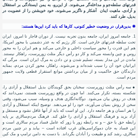
قدرتهای سلطه
جو و مداخله
گر می
شوند. از این
رو، به یمن ایستادگی بر استقلال
و آزادی، ماهیت اینان آشکار و ناگزیر می
شوند، خود خویشتن را از عضویت در
بدیل، طرد کنند
.
❋
بدین
قرار، در وضعیت خطیر کنونی، کارها که باید کرد این
ها هستند:
1.
جامعه امروز ایران، جامعه بدون تجربه نیست. از دوران قاجار تا امروز، ایران
تحت سلطه قدرتهای خارجی است. کار رﮊیم که به عذر دشمنی با محور امریکا،
هم این قدرت را محور سیاست داخلی و خارجی می
کند و هم ایران را به محور
روس و چین وابسته می
کند و کار دو رأس دیگر مثلث زورپرست، راهکار نیستند.
ماندن در این مدار بسته، تسلیم شدن و تن دادن به مرگ ایران است. مرگی که
ایرانیان خود آن را سبب شده
اند و می
شوند. راهکار، محور کردن مردم، بمثابه
دارندگان حق حاکمیت و از میان برداشتن موانع استقرار قطعی ولایت جمهور
مردم است.
●
سه رأس مثلث زورپرست، سخنان بحق گویندگان بدیل استقلال و آزادی را،
شکسته بسته، تکرار می
کنند. اما چون در واقع زورپرست هستند، نمی
دانند که
هدف در روش بیان می
شود. دوگانه
انگاری هدف و وسیله، سبب می
شود، وقتی
سخن از روش بمیان می
آورند، خود را لو می
دهند. توضیح اینکه استقلال و آزادی
را هر انسان و هر جامعه دارد. این او است که باید از آنها غافل نشود و مستقل و
آزاد بزید و فرهنگ استقلال و آزادی را خلق کند. فرهنگ مردم
سالاری بر پایه
رابطه حق با حق – و نه رابطه زور با زور که عامل فساد مردم سالاری است و
این فساد به جان دموکراسی
های غرب افتاده است – بیابد و در چنین مردم
سالاری، رشد کند و طبیعت را آبادان بگرداند. با دست به دامن ترامپ و مک کین