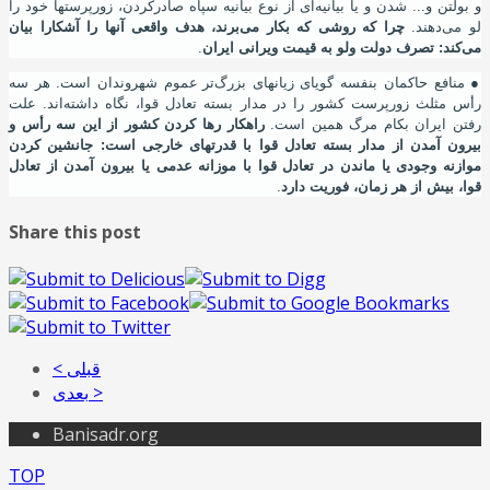
و بولتن و... شدن و یا بیانیه
ای از نوع بیانیه سپاه صادرکردن، زورپرستها خود را
لو می
دهند.
چرا که روشی که بکار می
برند، هدف واقعی آنها را آشکارا بیان
می
کند: تصرف دولت ولو به قیمت ویرانی ایران
.
●
منافع حاکمان بنفسه گویای زیانهای بزرگ
تر عموم شهروندان است. هر سه
رأس مثلث زورپرست کشور را در مدار بسته تعادل قوا، نگاه داشته
اند. علت
رفتن ایران بکام مرگ همین است.
راهکار رها کردن کشور از این سه رأس و
بیرون آمدن از مدار بسته تعادل قوا با قدرتهای خارجی است: جانشین کردن
موازنه وجودی یا ماندن در تعادل قوا با موزانه عدمی یا بیرون آمدن از تعادل
قوا، بیش از هر زمان، فوریت دارد
.
Share this post
< قبلی
بعدی >
Banisadr.org
TOP