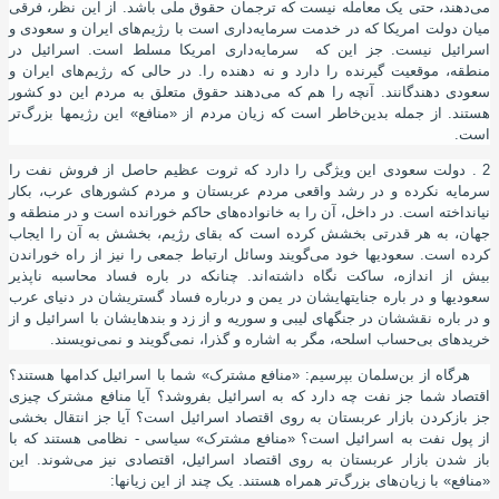
می
دهند، حتی یک معامله نیست که ترجمان حقوق ملی باشد. از این نظر، فرقی
میان دولت امریکا که در خدمت سرمایه‌داری است با رﮊیم‌های ایران و سعودی و
اسرائیل نیست. جز این‌ که سرمایه‌داری امریکا مسلط است. اسرائیل در
منطقه، موقعیت گیرنده را دارد و نه دهنده را. در حالی که رﮊیم‌های ایران و
سعودی دهندگانند. آنچه را هم که می‌دهند حقوق متعلق به مردم این دو کشور
هستند. از جمله بدین
خاطر است که زیان مردم از «منافع» این رﮊیمها بزرگ
تر
است.
2 . دولت سعودی این ویژگی را دارد که ثروت عظیم حاصل از فروش نفت را
سرمایه نکرده و در رشد واقعی مردم عربستان و مردم کشورهای عرب، بکار
نیانداخته
است. در داخل، آن را به خانواده‌های حاکم خورانده ‌است و در منطقه و
جهان، به هر قدرتی بخشش کرده‌ است که بقای رﮊیم، بخشش به آن را ایجاب
کرده ‌است. سعودیها خود می‌گویند وسائل ارتباط جمعی را نیز از راه خوراندن
بیش از اندازه، ساکت نگاه داشته‌اند. چنانکه در باره فساد محاسبه ناپذیر
سعودیها و در باره جنایتهایشان در یمن و درباره فساد گستریشان در دنیای عرب
و در باره نقششان در جنگهای لیبی و سوریه و از زد و بندهایشان با اسرائیل و از
خریدهای بی‌حساب اسلحه، مگر به اشاره و گذرا، نمی‌گویند و نمی‌نویسند.
هرگاه از بن‌سلمان بپرسیم: «منافع مشترک» شما با اسرائیل کدامها هستند؟
اقتصاد شما جز نفت چه دارد که به اسرائیل بفروشد؟ آیا منافع مشترک چیزی
جز بازکردن بازار عربستان به روی اقتصاد اسرائیل است؟ آیا جز انتقال بخشی
از پول نفت به اسرائیل است؟ «منافع مشترک» سیاسی - نظامی هستند که با
باز شدن بازار عربستان به روی اقتصاد اسرائیل، اقتصادی نیز می‌شوند. این
«منافع» با زیان‌های بزرگ‌تر همراه هستند. یک
چند از این زیانها: