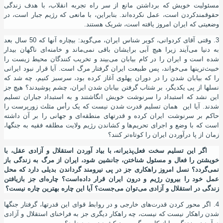
مسئولیت خویش که برداشتن مانع از سر راه تجربه انقلاب، با هدف زندگی
حقوقمند
کردن است، عمل نکرده
اند. بنابراین، با مانعی که رﮊیم جبار است، در
وضعیتی که ایران امروز یافته
است، شریک هستند.
3. وقتی آقای کردوانی، کویر شناس ایران، می
گوید: بیچاره آنها که 50 سال بعد
به دنیا می
آیند زیرا هیچ آبی برایشان باقی نمی
ماند و خامنه
ای ناگهان بیدار
شده
است و ایران را در کام بیابان می
بیند و تخریب کنندگان محیط زیست را
خبیث
ترینها می
خواند، پس طبیعت ایران گرفتار مرگ است. آیا قرار نبود ایرانی
را که بیابان شدن را در دوران پهلوی آغاز کرده بود، سرسبز کنیم، چه شد که
نسلها از پی یکدیگر، بر شتاب گرفتن بیابان شدن ایران، چشم پوشیدند؟ هیچ جز
این نشد که استبداد را سرنوشت خویش انگاشتند و به استبداد جباران تسلیم
شدند. آیا این همان تسلیم قدرت شدن نیست که یک رأس مثلث زورپرست را
حاکم بر سرنوشت ایران کرده و قدرتهای منطقه
ای و جهانی را بر آن
داشته
است که با وضع و اجرای تحریم
ها و کشاندن رﮊیم ولایت مطلقه فقیه به جنگها،
زمان از پا درآوردن ایران را کوتاه
تر کنند؟
اگر این تسلیم سخت فعل
پذیرانه، با بیاد آوردن استقلال و آزادی عقل، با
خویشتن را فعال و مسئول شناختن، جانشین شود، ایران از مرگ به زندگی باز
نمی
گردد؟ نسل امروز راهکاری جز در پی نیرومند گرداندن بدیلی دارد که محل
عمل خود را بیرون رﮊیم و درون ایران قرار داده
است؟ چاره
ای جز بازیافتن
زندگی در استقلال و آزادی می
توان می
جست؟ آیا این چاره بهترین چاره نیست؟
4. اگر محور کردن قدرت
های خارجی و در روابط قوای این قدرتها، گرفتار جنگها
شدن راهکار نیست که نیست، چه راهکار دیگری جز به فراخنای استقلال و آزادی