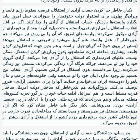
درآمدن و زندگی را از کام مرگ بیرون کشیدن وجود دارد؟
یکبار، بخاطر جدا کردن حساب آزادی از استقلال، فرصت سقوط رﮊیم فاسد و
ویران
گر پهلوی، برای استقرار دولت حقوقمدار را سوزاندند. نسل امروز نباید
بگذارد وابسته
ها باردیگر، حساب استقلال از آزادی را جدا کنند. اگر، در آغاز
انقلاب، استقلال را بی
ارزش نمی
دانستند و «تحصیل» آن را ببعد از برخورداری از
آزادی موکول نمی
کردند. وابسته
های امروز، که آن را بی
ارزش نیز می
کنند، هم
بدین
خاطر که عقل وابسته علم گریز می
شود و تعریفی به استقلال می
دهد
(بستن در بروی خود) که گویای جهل او است و هم بدین جهت که فعل
پذیر کردن
جامعه، پیشاروی مداخله قدرت سلطه
جو، بدون بی
ارزش کردن استقلال، ممکن
نیست. عقلهای قدرتمداری که استقلال را از آزادی جدا می
کنند، آزادی گریزی
خود را نیز لو می
دهند. چراکه هرگاه آزاد زندگی می
کردند، مستقل نیز زندگی
می
کردند. زیرا می
دانستند بدون استقلال در گرفتن تصمیم، آزادی انتخاب نوع
تصمیم نیز وجود ندارد. اینان خود را لو می
دهند وقتی حکومت
های ترامپ و نتان
یاهو را «دوست» ایران می
خوانند و حمایت آنها را برای «تحصیل آزادی» ضرور
توصیف می
کنند. دروغ
گویانند هم بدین
خاطر که ساختار دولت امریکا، ساختار
قدرت مسلط است و هم اسرائیل ادامه حیات خود را در گرو تجزیه کشورهای
منطقه می
داند و هم بدین
لحاظ که قدرت طلبی خود را با ادعای در پی«تحصیل
آزادی» بودن، می
پوشانند. یکیار دیگر باید خاطر نشان کرد که اگر آزاد
می
زیستند، مستقل نیز می
زیستند و می
دانستند که مداخله
دادن قدرت خارجی در
امور داخلی کشور خود، برخورداری مردم کشور را از استقلال و آزادی، بیشتر از
امروز، محروم می
کند.
بدین
سان، جداکنندگان حساب آزادی از استقلال، چون دست
نشاندگی را باید
توجیه
کنند، بیگانگی و بسا دشمنی خود با آزادی را نیز می
پوشانند و مبلغان