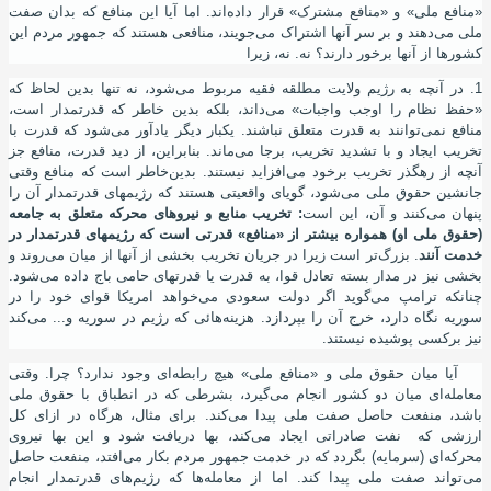
«منافع ملی» و «منافع مشترک» قرار داده‌اند. اما آیا این منافع که بدان صفت
ملی می‌دهند و بر سر آنها اشتراک می
جویند، منافعی هستند که جمهور مردم این
کشورها از آنها برخور دارند؟ نه. نه، زیرا
1. در آنچه به رﮊیم ولایت مطلقه فقیه مربوط می‌شود، نه تنها بدین‌ لحاظ ‌که
«حفظ نظام را اوجب واجبات» می‌داند، بلکه بدین‌ خاطر که قدرتمدار است،
منافع نمی‌توانند به قدرت متعلق نباشند. یکبار دیگر یادآور می‌شود که قدرت با
تخریب ایجاد و با تشدید تخریب، برجا می‌ماند. بنابراین، از دید قدرت، منافع جز
آنچه از رهگذر تخریب برخود می‌افزاید نیستند. بدین‌خاطر است که منافع وقتی
جانشین حقوق ملی می‌شود، گویای واقعیتی هستند که رﮊیمهای قدرتمدار آن را
پنهان می‌کنند و آن، این ‌است
: تخریب منابع و نیروهای محرکه متعلق به جامعه
(حقوق ملی او) همواره بیشتر از «منافع» قدرتی است که رﮊیمهای قدرتمدار در
خدمت آنند
. بزرگ‌تر است زیرا در جریان تخریب بخشی از آنها از میان می‌روند و
بخشی نیز در مدار بسته تعادل قوا، به قدرت یا قدرتهای حامی باج داده می‌شود.
چنانکه ترامپ می
گوید اگر دولت سعودی می
خواهد امریکا قوای خود را در
سوریه نگاه دارد، خرج آن را بپردازد. هزینه
هائی که رﮊیم در سوریه و... می
کند
نیز برکسی پوشیده نیستند.
آیا میان حقوق ملی و «منافع ملی» هیچ رابطه‌ای وجود ندارد؟ چرا. وقتی
معامله‌ای میان دو کشور انجام می‌گیرد، بشرطی که در انطباق با حقوق ملی
باشد، منفعت حاصل صفت ملی پیدا می‌کند. برای مثال، هرگاه در ازای کل
ارزشی که نفت صادراتی ایجاد می‌کند، بها دریافت شود و این بها نیروی
محرکه‌ای (سرمایه) بگردد که در خدمت جمهور مردم بکار می‌افتد، منفعت حاصل
می‌تواند صفت ملی پیدا کند. اما از معامله
ها که رﮊیم‌های قدرتمدار انجام