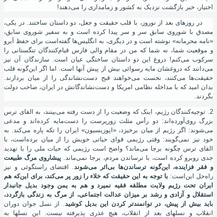
اختیار، خبر بازگشت نزدیک به کشور و زمامداری را می
دهند!
در روزهای بعد از نوروز، با قلب حقیقت و جعل، دو داستان ساختند. در یکی،
مصدق با شوروی سابق سر و سر پیدا کرده
است و به سفیر شوروی سابق،
«نامه محرمانه» نوشته
است و در دیگری، به انگلیس
ها گفته
است برای حفظ آبرو
و موقعیت شما، نه شما که من در مقام والی فارس قیام
کنندگان تنگستانی را
سرکوب می
کنم! دروغ این دو داستان ساختگی عیان است. سازندگان آن نیز
می
دانند که دروغشان مایه رسوائی بیش از پیش آنها است. اما اگر این
گونه قلب
حقیقت
ها می
کنند، نخست می
خواهند قبح دست
نشاندگی را از میان بردارند.
بدان امید که با مداخله نظامی امریکا و دست
نشاندگانش در ایران، صاحب دولت
بگردند.
2. توجیه
کنندگان رﮊیم، اینک که وضعیت را از دست رفته می
بینند، به القای ترس
بزرگ روی
آورده
اند: دو رأس مثلث زورپرست را دست
مایه کرده
اند و مدعی
می
شوند: اگر رﮊیم از میان برخیزد، «اپوزیسیون» ایران را تکه پاره می
کند. به
خود نیز نمی
گویند: وقتی رﮊیمی قوای حیاتی خویش را از میان برده
است، با
القای ترس چگونه برجا می
ماند؟ واضح است رﮊیمی که حیات ملی را با تهدید
جدی روبرو کرده
است، با ترساندن مردم، برجا نمی
ماند.
پیشاروی مرگ طبیعت
و فقر فزاینده، این
گونه ترساندن
ها بی
اثر می
شوند
. اقتضای راستگوئی و نیز
راه
حل این
است:
با توجه به این حقیقت که خلاء را زور پر می
کند، برای این
که هم
ایران تحت رﮊیم ولایت مطلقه فقیه نمیرد و هم به یمن وجود بدیل جانبدار
استقلال و آزادی و رشد بر میزان عدالت اجتماعی، از مرگ به زندگی بازگردد،
باید بیش از پیش، در توانمندتر کردن این بدیل کوشید
. از نسل جوان دوران
انقلاب و نسلهای بعد از انقلاب، هیچ عذری پذیرفته نیست. این نسلها به