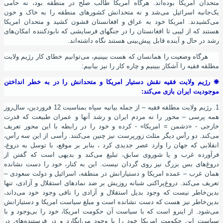
متحدان امریکا بوده‌اند. هرگاه امریکا طالب صلح در منطقه بود، نه حامی
یک‌جانبه اسرائیل می‌شد و نه متحدانش کشورهای منطقه را به خاک و خون
می‌کشیدند. امریکا خود به عراق و افغانستان قشون کشید و متحدان امریکا
هستند که از لیبی تا افغانستان را در جنگهای فرسایشی که نابودکننده امکان‌های
رشد در حال و آینده قابل پیش‌بینی هستند نگاه‌ داشته‌اند.
هرگاه وضعیت را همانسان که هست ببینیم، می‌توانیم خطای کار رﮊیم ولایت
مطلقه فقیه را آشکار ببینیم و چاره کار را نیز بیابیم:
❋
رﮊیم ولایت فقیه نقش دستیار امریکا و متحدانش را در به خطر انداختن
موجودیت ایران بازی می‌کند:
1. رﮊیم ولایت مطلقه فقیه – از جمله بیانیه سپاه بمناسبت 12 فروردین، سال‌روز
همه پرسی – محور را نه مردم ایران و رشد آنها و عمران طبیعت که قدرت
خارجی - «دشمن = امریکا» - کرده و خود را در رابطه با این محور تعریف
می‌کند. دو رأس دیگر مثلث زورپرست نیز چنین می‌کنند. رأسی از این سه رأس،
انقلابی که جهان را وارد عصر جدیدی کرد ، بنابر بر موقع، با توسل به دروغ،
فرآورده غرب و یا شوروی سابق، تبلیغ می‌کند و بدیهی ‌است که گفتن از
دروغ‌های بس بزرگ نیز روی‌ گردان نیست. این به کنار، خود را دست نشانده
همان غرب – عمده امریکا و دستیارانش در منطقه، اسرائیل و دولت سعودی –
تعریف می‌کند. دروغ‌پراکنی شبانه روزیش بر ضد نمادهای استقلال و آزادی، تنها
بدین‌خاطر نیست که وجود بدیل استقلال و آزادی را نافی وجود خود می‌داند،
بدین‌خاطر نیز هست که دست نشانده‌ است و مبلغ سیاست امریکا و دستیارانش
می
شود
. از اینرو است که با سیاست آن حکومت امریکا، خود را بی
وجود و با
سیاست این حکومت امریکا خود را با وجود می
انگارد و در فرستنده
های در