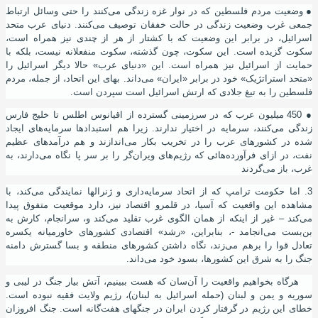
●
وضعیت مردم فلسطین که در نوار غزه زندگی می‌کنند را حتی وسائل ارتباط
جمعی غرب وضعیت زندگی در حالت خفقان توصیف می‌کنند. دنیای عرب متحد
اسرائیل، در برابر این وضعیت که با کشتار از هر از چندی نیز همراه است،
سکوت گزیده‌ است. این سکوت، چون گذشته، سکوت منفعلانه نیست، بلکه با
حمایت از اسرائیل نیز همراه ‌است. این «دنیای عرب» حالا دیگر اسرائیل را
«متحد استراتژیک» خود در برابر «ایران» می‌داند. بهای این اتحاد، از جمله، مردم
فلسطین را به تیغ جلادی که ارتش اسرائیل است سپردن است.
●
450 میلیون عرب که در سرزمینی گسترده از اقیانوس اطلس تا خلیج فارس
زندگی می‌کنند، سرمایه در اختیار ندارند. زیرا هم استبدادها سرمایه‌های ایجاد
شده در کشورهای عرب را در تخریب بکار می‌اندازند و هم درآمدهای عظیم
نفت، در ازای فرآورده‌هائی که رﮊیم‌های ویران‌گر را بر سر پا نگاه می‌دارند، به
غرب، باز می‌گردند
3. اما حکومت ترامپ که از اتحاد سرمایه‌داری و ﮊنرالها نمایندگی می‌کند، با
مشاهده این واقعیت که آسیا، در قلمرو اقتصاد نیز، دارد موقعیت متفوق پیدا
می‌کند – غیر از اینکه از همان الگوی غرب تقلید می‌کند و، سرانجام، کارش به
بن‌بست می‌انجامد -، بنابراین، «رشد» اقتصادی کشورهای خاورمیانه یکسره
تعادل قوا را برهم می‌زند، نگاه داشتن کشورهای منطقه و بسا گسترش دامنه
جنگ را به شرق این کشورها، بسود خود می‌داند.
هرگاه بخواهیم واقعیت را آن‌سان که هست ببینیم، آتش بیار جنگ در لیبی و
سوریه و یمن و لبنان (حمله اسرائیل به لبنان)، رﮊیم ولایت فقیه نبوده‌ است.
خطای این رﮊیم در گرفتار کردن ایران در جنگهای هفت‌گانه است. جنگ افروزان