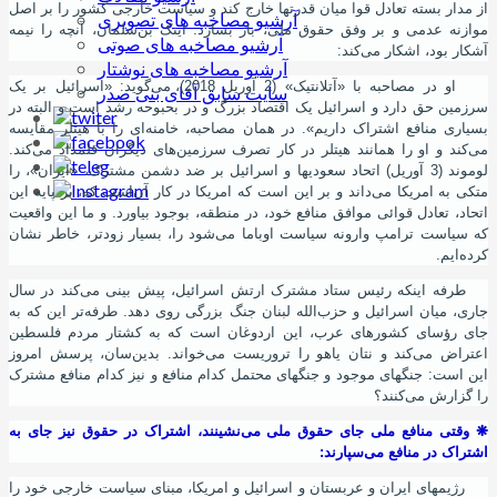
از مدار بسته تعادل قوا میان قدرتها خارج کند و سیاست خارجی کشور را بر اصل
آرشیو مصاخبه های تصویری
موازنه عدمی و بر وفق حقوق ملی، باز بسازد. اینک بن‌سلمان، آنچه را نیمه
آرشیو مصاخبه های صوتی
آشکار بود، اشکار می‌کند:
آرشیو مصاخبه های نوشتار
او در مصاحبه با «آتلانتیک» (2 آوریل 2018)، می‌گوید: «اسرائیل بر یک
سایت سابق آقای بنی صدر
سرزمین حق دارد و اسرائیل یک اقتصاد بزرگ و در بحبوحه رشد است و البته در
بسیاری منافع اشتراک داریم». در همان مصاحبه، خامنه‌ای را با هیتلر مقایسه
می‌کند و او را همانند هیتلر در کار تصرف سرزمین‌های دیگران قلمداد می
کند.
لوموند (3 آوریل) اتحاد سعودیها و اسرائیل بر ضد دشمن مشترک، «ایران»، را
متکی به امریکا می‌داند و بر این ‌است که امریکا در کار آن
است که، بر پایه این
اتحاد، تعادل قوائی موافق منافع خود، در منطقه، بوجود بیاورد. و ما این واقعیت
که سیاست ترامپ وارونه سیاست اوباما می‌شود را، بسیار زودتر، خاطر نشان
کرده‌ایم.
طرفه اینکه رئیس ستاد مشترک ارتش اسرائیل، پیش بینی می‌کند در سال
جاری، میان اسرائیل و حزب‌الله لبنان جنگ بزرگی روی دهد. طرفه‌تر این ‌که به
جای رؤسای کشورهای عرب، این اردوغان است که به کشتار مردم فلسطین
اعتراض می‌کند و نتان یاهو را تروریست می‌خواند. بدین
سان، پرسش امروز
این
است: جنگهای موجود و جنگهای محتمل کدام منافع و نیز کدام منافع مشترک
را گزارش می‌کنند؟
❋
وقتی منافع ملی جای حقوق ملی می‌نشینند، اشتراک در حقوق نیز جای به
اشتراک در منافع می‌سپارند:
رﮊیمهای ایران و عربستان و اسرائیل و امریکا، مبنای سیاست خارجی خود را