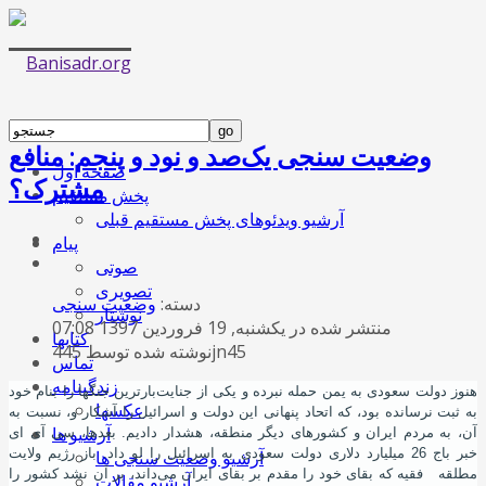
وضعیت سنجی یک‌صد و نود و پنجم: منافع
صفحه اول
مشترک؟
پخش مستقیم
آرشیو ویدئوهای پخش مستقیم قبلی
پیام
صوتی
تصویری
دسته:
وضعیت سنجی
نوشتار
منتشر شده در یکشنبه, 19 فروردين 1397 07:08
کتابها
نوشته شده توسط 445jn45
تماس
زندگینامه
هنوز دولت سعودی به یمن حمله نبرده و یکی از جنایت
‌بارترین جنگها را بنام خود
عکسها
به ثبت نرسانده بود، که اتحاد پنهانی این دولت و اسرائیل را آشکار و، نسبت به
آرشیو ها
آن، به مردم ایران و کشورهای دیگر منطقه، هشدار دادیم. بعدها، سی آی ای
خبر باج 26 میلیارد دلاری دولت سعودی به اسرائیل را لو داد. باز رﮊیم ولایت
آرشیو وضعیت سنجی ها
مطلقه
فقیه که بقای خود را مقدم بر بقای ایران می‌داند، بر آن نشد کشور را
آرشیو مقالات