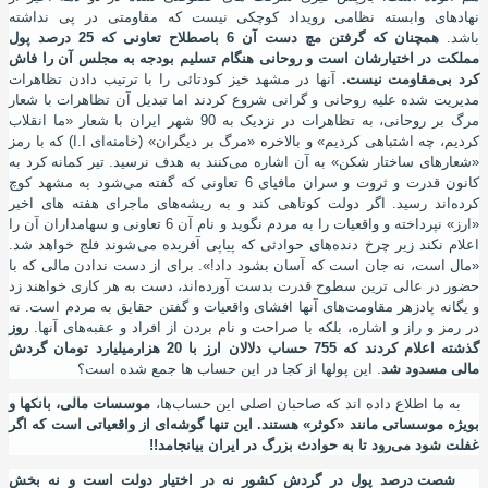
نهادهای وابسته نظامی رویداد کوچکی نیست که مقاومتی در پی نداشته
باشد.
همچنان که گرفتن مچ دست آن 6 باصطلاح تعاونی که 25 درصد پول
مملکت در اختیارشان است و روحانی هنگام تسلیم بودجه به مجلس آن را فاش
کرد بی
مقاومت نیست.
آنها در مشهد خیز کودتائی را با ترتیب دادن تظاهرات
مدیریت شده علیه روحانی و گرانی شروع کردند اما تبدیل آن تظاهرات با شعار
مرگ بر روحانی، به تظاهرات در نزدیک به 90 شهر ایران با شعار «ما انقلاب
کردیم، چه اشتباهی کردیم» و بالاخره «مرگ بر دیگران» (خامنه
ای ا.ا) که با رمز
«شعارهای ساختار شکن» به آن اشاره می
کنند به هدف نرسید. تیر کمانه کرد به
کانون قدرت و ثروت و سران مافیای 6 تعاونی که گفته می
شود به مشهد کوچ
کرده
اند رسید. اگر دولت کوتاهی کند و به ریشه
های ماجرای هفته های اخیر
«ارز» نپرداخته و واقعیات را به مردم نگوید و نام آن 6 تعاونی و سهامداران آن را
اعلام نکند زیر چرخ دنده
های حوادثی که پیاپی آفریده می
شوند فلج خواهد شد.
«مال است، نه جان است که آسان بشود داد!». برای از دست ندادن مالی که با
حضور در عالی ترین سطوح قدرت بدست آورده
اند، دست به هر کاری خواهند زد
و یگانه پادزهر مقاومت
های آنها افشای واقعیات و گفتن حقایق به مردم است. نه
در رمز و راز و اشاره، بلکه با صراحت و نام بردن از افراد و عقبه
های آنها.
روز
گذشته اعلام کردند که 755 حساب دلالان ارز با 20 هزارمیلیارد تومان گردش
مالی مسدود شد
. این پولها از کجا در این حساب ها جمع شده است؟
به ما اطلاع داده اند که صاحبان اصلی این حساب
ها،
موسسات مالی، بانکها و
بویژه موسساتی مانند «کوثر» هستند. این تنها گوشه
ای از واقعیاتی است که اگر
غفلت شود می
رود تا به حوادث بزرگ در ایران بیانجامد!!
شصت درصد پول در گردش کشور نه در اختیار دولت است و نه بخش