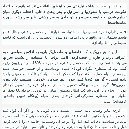
اما او تنها نیست.
شاخه تبلیغاتی سپاه اینطور القاء می
کند که باتوجه به اتحاد
حکومت ترامپ با سعودیها و اسرائیل و بحران
های داخلی، انتخاب دیگری میان
تسلیم شدن به حکومت سپاه و یا تن دادن به سرنوشتی نظیر سرنوشت سوریه
نمانده
است!!
☚
سرداران نامزد تصدی ریاست «دولت»، عبارتند از محسن رضائی و قالیباف و
قاسم سلیمانی. در واقع، بردن اسامی دو سردار نخست، برای آن
است که قاسم
سلیمانی را جا بیاندازند.
این تبلیغ می
گوید که خامنه
ای و «اصول
گرایان» به افلاس سیاسی خود
اعتراف دارند و چاره را قبضه
کردن کامل دولت، با استفاده از تشدید بحرانها
می
بیند
. دانستنی است که محسن رضائی، در مهرماه 1393، در تلویزیون رﮊیم
گفته بود که منتظری نگران کودتای سپاه بوده
است و از خمینی خواسته
است
اینهمه از سپاه حمایت نکند چرا که ممکن است سپاه کودتا کند. و خمینی پاسخ
داده
است:
«اگر هم کودتا کنند، چون اینها بچه‌های خودمان هستند، جای دوری
نمی‌رود»!
. گرچه سپاه، بهنگام تحمیل خامنه
ای بعنوان «رهبر»، دومین کودتای
خود را انجام داد (اولی شرکت امثال محسن رضائی در کودتای خرداد 60 بود)، اما
اظهار این سخنان، مجازگردانی کودتای بعدی سپاه (بهنگام تعیین جانشین
خامنه
ای) است.
گرچه بنابر وصیت نامه خمینی، نسبت دادن قولی به او، اگر آن قول ثبت
نشده باشد و یا مکتوب نباشد، فاقد اعتبار است و گرچه خمینی گفته
است سپاه
نباید در سیاست دخالت کند، اما اولاً، برغم آن وصیتنامه، خامنه
ای را با جعل
کردن
قول و نامه نسبت دادن آنها به خمینی، رهبر کردند و ثانیاً، سپاه نباید در سیاست