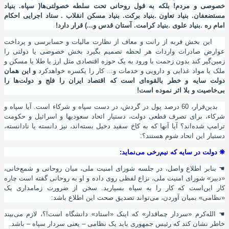
خصوصی و مردم! بلکه به قول روحانی تحت سلطه خصولتی
ها( سپاه. بنیاد
مستضعفان. بنیاد تعاون .بنیاد برکت. بنیاد مسکن انقلاب . ستاد اجرایی احکام
امام ره .بنیاد علوی .بنیاد کرامت. آستان قدس و...) قرار دارد!
این بخش فربه از رانت و معاف از نظارت مالیات و حسابرسی و پرداخت
عوارض صادرات واردات هر لحظه تصمیم بگیرد بخش خصوصی یا دولتی را
زمین
گیر کند بدون زحمت با ورود به یک حوزه اقتصادی مثل ارز یا طلا یا مسکن و
ملک یا مواد غذایی و دارویی و خدمات و... کار را یکسره خواهد
کرد
و این همان
دولت سایه و خطر بالقوه
ای است که اقتصاد ایران را فلج و دولت
ها را
بی
خاصیت و بلا اثر نموده
است!
بدین
قرار، 60 درصد پول در گردش، در دست سپاه و شرکاء است. آیا سپاه و
شرکاء، برای تصرف قطعی دولت، دستیار اتحاد سعودیها و اسرائیل و حکومت
ترامپ شده
اند؟ آیا آنها که به کاخ سفید دخیل بسته
اند، نیز دانسته یا نادانسته،
دستیار این اتحاد شوم هستند؟:
❋
دولت در سایه که نیم
رخی می
نماید:
☚
بنابر اطلاع واصل، در جلسه شورای امنیت ملی، میان روحانی و شمع
خانی،
«دبیر» شورای امنیت ملی، نزاع لفظی روی داده و او به روحانی گفته
است چاره
کار این
است که کار را به سپاه بسپارید. سخن از ضرورت زمامداری یک
«نظامی» بمیان آوردن، می
تواند تصدیق صحت این اطلاع باشد:
☚
الله
کرم «سردار چماقدار» که اینک «استاد» دانشگاه است!؟، لازم می
بیند
خاطر نشان کند که رئیس جمهوری باید یک نظامی – یعنی سردار سپاه – باشد.