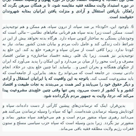
در دوره استبداد ولایت مطلقه فقیه مقایسه شود، تا بر همگان مبرهن بگردد که
راهکار، بازیافتن استقلال و آزادی و منزلت یافتن ایرانیان بمثابه شهروندان
حقوقمند است
.
6. باوجود این، «کودتا» بر ضد سپاه، از درون سپاه، هم ممکن و هم توجیه
پذیر
است. ممکن است زیرا بدنه سپاه هم قربانی مافیاهای نظامی – مالی است که
وجودشان بستگی به ساختار کنونی سپاه دارد. هرگاه بدنه نخواهد بیش از این در
شرائط ذلت زندگی کند و عامل ذلت مردم و بیابان شدن کشور بماند، نیاز به
کودتا ندارد. زیرا کافی است از سران سپاه و «رهبر» خلع ید کند. این خلع ید
توجیه
پذیر نیز هست. زیرا یک قلم، ریشه «فساد ساختاری» و ضامن اقتصاد
مصرف و رانت محور را از میان بر می
دارد و این امکان را پدید می
آورد که ایران
از جنگهای هفتگانه و بحران اتمی و... بیاساید. اما چنین خلع یدی، در خلاء، انجام
دادنی نیست. در جامعه است که می
تواند رخ بدهد. بنابراین، از جامعه
است که
باید مشروعیت کسب کند
. باتوجه به این واقعیت که یا ایرانیان استقلال و آزادی
و دیگر حقوق خود را می
یابند و کمر همت بر می
بندند به نجات طبیعت و اقتصاد
کشور و یا کشور از دست می
رود، پس تنها وقتی چنین خلع
یدی مشروعیت پیدا
می
کند که، درجا، ولایت به جمهور مردم بازگردانده شود
.
بدین
قرار، اینک که ترساندن
های پیشین کارآئی از دست داده
اند، سپاه و
کودتایش وسیله ترساندن شده
است. آنها که سپاه را وسیله ترساندن می
کنند هم
می
دانند رهبری سپاه منفور مردم است و هم می
خواهند سپاه منفور بماند و
منفورتر نیز بگردد. زیرا بدین وسیله است که سپاه حزب سیاسی مسلح و ستون
فقرات رﮊیم ولایت مطلقه فقیه باقی می
ماند.