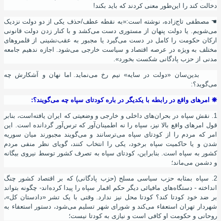
دخالت کند را این
طور معنی کردند که باید بکند!
☚
مصطفی تاج‌زاده، نوشته
است:«به نقطه عطف/حذف یکی از دو دولت نزدیک
می‌شویم. یا دولت پنهان از مستوری دست می‌کشد و با کنار زدن دولت قانونی
ارکان حکومت را کامل در دست می‌گیرد یا مجبور به عقب‌نشینی از قلمروهای
مختلف به ‌ویژه در عرصه اقتصاد و سیاست‌ خارجی می‌شود. اجازه ندهیم جامعه
مدنی از حزب پادگانی شکست بخورد»
.
بدین
سان «دولت در سایه» نیم رخ می
نماید. اما نهان و آشکارش چه
می
گوید؟:
❋
امرهای واقع در رابطه با یکدیگر در باره کودتای سپاه چه می
گویند؟:
1. نقش سپاه در بحران
های داخلی و خارجی و وضعیتی که ایران یافته
است، بنابر
قول امرهای واقع بالا نیز، سپاه را نه اطمینان
آور که ترس
آور گردانده
است. این
امر که مردم را از کودتای سپاه می
ترسانند و می
گویند مجبورند میان سوریه
شدن و یا حاکمیت سپاه برخود، یکی را انتخاب کنند، گویای نظر منفی مردم
کشور به سپاه است. بنابراین، کودتای سپاه به تصرف کشور توسط نیروی بیگانه
و دشمن می
ماند؛
2. سپاه بمثابه حزب سیاسی مسلح (حزب پادگانی) که بر اقتصاد کشور چنگ
انداخته - دستگاه
های مافیائی دیگر حکم اقمار سپاه را پیدا کرده
اند- چگونه بتواند
بر ضد خود کودتا کند؟ کودتا محل نیز ندارد. وقتی با یک تشر «دادستان کل»،
شهردار تهران استعفاء می
کند و شورای شهر تسلیم می
شود، دستور استعفاء به
روحانی و حکومت او کافی است و نیازی به کودتا نیست؛