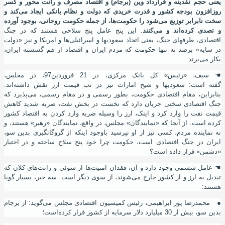
یعنی حجم نقدینه و قرارداد وین (برجام) و اقتصاد مصرف و رانت محور و کسر
روزافزون بودجه کشور و قدرت خریدی که دولت و نظام بانکی ایجاد می
کند و
سخت نابرابر توزیع می
شود را حکومت
ها، از جمله حکومت روحانی، بوجود آورده
و تصدی کرده
اند و می
کنند
. این پنج عامل پنج سلاحی هستند که در جنگ
اقتصادی، طرفهای جنگ، یعنی اتحاد سعودیها و اسرائیلی
ها و امریکا و نیز «دولت
در سایه» برضد نه تنها حکومت که مردم ایران و اقتصاد از هم گسسته ایران،
بکار می
برند.
☚
سیف، «رئیس» کل بانک مرکزی، در 21 فروردین97، در مجلس،
گفته
است:
سعودیها و شیخ امارات نیز در تب قیمت ارز نقش داشته
اند.
بنابراین، مقام اقتصادی حکومت، بطور رسمی و در مقام رسمی، می
پذیرد که
جنگ اقتصادی سختی جریان دارد که نخست در بخش نفت، ضربه شدید کاهش
قیمت نفت را وارد کرد و اینک، ارز را وسیله ضربه وارد کردن به اقتصاد کشور
کرده
است. از آنجا که «نمایندگان» مجلس، در واقع، نمایندگان «رهبر» هستند، و
نه نماینده مردم، کسی نیز از او نپرسید باوجود اینکه از گروگانگیری بدین
سو،
ایران در جنگ اقتصادی است، حکومت چرا خود پنج سلاح ساخته و در اختیار
«دشمن» قرار داده
است؟
☚
عامل ششمی وجود دارد و آن، فقدان امنیت
ها از سوئی و رانت
های کلان که
تبدیل به ارز و از کشور خارج می
شوند، از سوی دیگر است. سه خبر، بسیار گویا
هستند:
●
محمدرضا پور ابراهیمی، رئیس کمیسیون اقتصادی مجلس می
گوید: از برجام
بدین
سو، بیش از 30 میلیارد دلار سرمایه از کشور فرار کرده
است؛