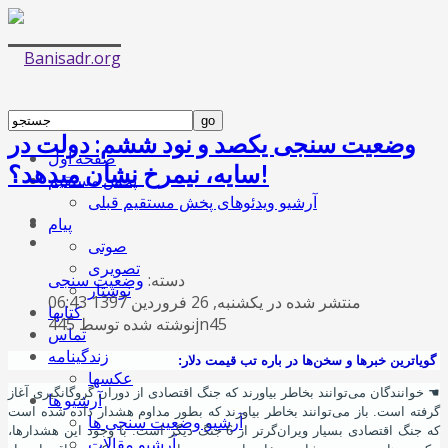
وضعیت سنجی یکصد و نود ششم: دولت در
صفحه اول
سایه، نیمرخ نشان میدهد؟!
پخش مستقیم
آرشیو ویدئوهای پخش مستقیم قبلی
پیام
صوتی
تصویری
دسته:
وضعیت سنجی
نوشتار
منتشر شده در یکشنبه, 26 فروردين 1397 06:43
کتابها
نوشته شده توسط 445jn45
تماس
زندگینامه
گویاترین خبرها و سخن
ها در باره تب قیمت دلار:
عکسها
☚
خوانندگان می
توانند بخاطر بیاورند که جنگ اقتصادی از دوران گروگانگیری آغاز
آرشیو ها
گرفته
است. باز می
توانند بخاطر بیاورند که بطور مداوم هشدار داده شده
است
آرشیو وضعیت سنجی ها
که جنگ اقتصادی بسیار ویران
گرتر از 6 جنگ دیگر است. با وجود این هشدارها،
آرشیو مقالات