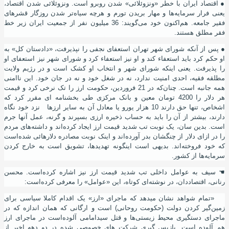
●
اقتصاد ایران با خطر «ونزوئلائی» شدن روبرو است. ونزوئلائی شدن اقتصاد،
یعنی فرار سرمایه
ها و مهار بریدن تورم و هرچه سیاه
تر شدن روزگار قشرهای
فقیر جامعه
. هم
اکنون خود می
گویند: 36 میلیون نفر از جمعیت ایران زیر خط
فقر مطلق هستند.
●
پس از آنکه شورای شهر تهران استعفای نجفی را نپذیرفت، «دادستان کل» به
او حکم کرد باید استعفاء کند و او نیز استعفاء کرد و شورای شهر نیز استعفای او
را پذیرفت. یعنی اینکه شورای شهر و انتخاب او کشک است و در رﮊیم ولایت
مطلقه فقیه، احدی امنیت ندارد، نه در شغل خود و نه در جان خود. این ناامنی
همه جانبه است. چنان
که در 21 فروردین، حکومت ارز را تک نرخی کرد و قیمت
هر دلار را 4200 تومان معین و بانک مرکزی طی بخشنامه ای مقرر کرد که
اشخاص، تنها حق دارند 10 هزار یورو یا معادل آن به سایر ارزها نزد خود نگاه
دارند، بیشتر از آن را باید به حساب ذخیره ارزی بسپرند و گرنه، عمل آنها جرم
است. بدین
سان، یک نوبت تب شدید قیمت ارز ایجاد کرده
اند و داشته
های مردم
را در ازای دلار از چنگشان بدر آورده
اند و اینک نوبت مصادره دلارهائی شده
است
که خود فروخته
اند. بدیهی است اینگونه تهدیدها، تشویق است به خارج کردن
سرمایه
ها از کشور.
☚
سیف به عوامل داخلی تب شدید قیمت ارز نیز اشاره کرده
است. محسن
رنانی، اقتصاددان، در نوشته
ای کوتاه، این «عوامل» را معرفی کرده
است:
«تمام شواهد نشان میدهد که ماجرای «ارز» یک اقدام کاملا سیاسی برای
زمین
گیر کردن دولت (حکومت روحانی) است و ارگانی که همان اندازه که در
ماجرای دستگیری محیط زیستی
ها و قتل سیدامامی آلوده
است در ماجرای ارز
هم آلوده
است. بازپس گیری شرکت های خصوصی شده در دو دهه اخیر از