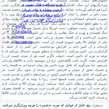
حکومت
های دست نشانده خامنه
ای، نه تنها در مصون
کردن اقتصاد، از
آرشیو مصاخبه های تصویری
ویران
گریهای این جنگ، اقدامی نکرده
اند، بلکه اسباب هرچه ویران
گرتر شدن
آرشیو مصاخبه های صوتی
آن
را هم فراهم آورده
اند. چنانکه حکومت روحانی، با سه برابر کردن حجم نقدینه،
بمب دائم در انفجار را ایجاد کرده
است. هم این حکومت، قرارداد وین را با
آرشیو مصاخبه های نوشتار
تصویب خامنه
ای، امضاءکرده و بموجب آن 105 تعهد سپرده بی
آنکه طرف مقابل
سایت سابق آقای بنی صدر
آن را بطور قطع امضاءکند. به سخن دیگر، امریکا هر زمان بخواهد، می
تواند از
آن خارج شود. راست بخواهی، دست امریکا برای تحمیل تعهدهای دیگر و تشدید
جنگ اقتصادی و تهدید به جنگ نظامی باز است. این حکومت عامل سومی را اثر
بخش
تر کرده
است و آن اقتصاد مصرف و رانت محور است. رانت محوری نیز
یکی از عوامل بالا رفتن عمودی قیمت ارز است. حکومتها عامل چهارمی ایجاد
کرده
اند و آن کسرِ دائم در افزایشِ بودجه
است. این کسر را، از جمله، با
گران
کردن ارز، تأمین می
کنند. با استفاده از منطق صوری، استدلال می
کنند که با
توجه به تورم که دائمی است، «دولت ناگزیر است هر از چندی، قیمت ارز را
افزایش دهد»، اگرنه، ثابت نگاهداشتن نرخ ارز سوبسید دادن به کالاهای وارداتی
می
شود. اما نمی
گویند که عامل تورم دائمی نیاز دولت استبدادی به اقتصاد رانت
و مصرف محور از سوئی و افزایش دائمی بودجه از سوی دیگر است. باز
نمی
گویند که عامل تورم، نگاه
داشتن کشور در بحران
های داخلی و خارجی شدید،
بنابراین، ناممکن شدن تثبیت قیمتها است. زیرا با توجه به اثر تکاثری قدرت
خریدی که دولت و نظام بانکی ایجاد می
کنند، ارزش میزان کالا و خدمات لازم
برای جذب آن، دست کم، دو برابر این قدرت خرید می
شود. نه اقتصاد مصرف
محور توانا به تولید کالاها و خدمات است و نه ارز در اختیار برای وارد کردن کالاها
و خدمات لازم، کفایت می
کند.
بدینقرار،
پنج عامل از عوامل که ضربه «دشمن» را هرچه ویران
گرتر می
کنند،