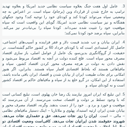
3. عامل اول هفت جنگ بعلاوه سیاست نظامی جدید امریکا و بعلاوه تهدید
ترامپ به خارج شدن از قرارداد وین (برجام)، سپاه است. در اعتراض به چه
وضعیتی سپاه می
تواند کودتا کند و کودتای خود را توجیه کند؟ وجود جنگهای
هفتگانه و نیز سیاست نظامی جدید امریکا، گویای این واقعیت است که سپاه
موقعیت خود را تثبیت شده نمی
داند. کودتا سپاه را بی
ثبات
تر نیز می
کند.
بنابراین، سپاه برضد خود کودتا نمی
کند؛
4. ایران بیابان و تب شدید قیمت دلار و فقر فزاینده و آسیب
های اجتماعی،
حاصل کار استبدادی است که با کودتای خرداد 60 بر کشور حاکم گشته
است. در
حقیقت، از گروگانگیری بدین
سو، یک عامل از عوامل اصلی، باز سازی اقتصاد
مصرف محور سپاه است. فلج کننده دولت در آنچه به اقتصاد مربوط می
شود و
نقش دادن به دولت در هرچه مصرف محور کردن اقتصاد کشور، سپاه و
مافیاهائی هستند که بلحاظ اقتصادی اقمار سپاه هستند. بنابراین، اگر هنوز
امکانی برای نجات طبیعت ایران از بیابان شدن و اقتصاد ایران باقی مانده باشد،
استفاده از این امکان، در گرو خلع ید از سپاه و مافیاهای حاکم بر اقتصاد کشور
است و نه کودتای سپاه. و
5. این تبلیغ که ایران امروز نیازمند یک رضا خان پهلوی است، تبلیغ کسانی است
که با وجود تسلط بر دولت و اقتصاد، سخت می
ترسند. از آن می
ترسند که
موقعیت و خورد و برد و... خود را از دست بدهند. وگرنه، اقتصاد مصرف محور و
بیابان شدن ایران ارثیه استبداد پهلوی و ملاتاریا – اینک دستیار مافیاهای نظامی
– مالی – است.
ایران را زور نجات نمی
دهد، حق و حقمداری نجات می
دهد.
شهروند حقوقمند شدن ایرانیان نجات می
دهد. کافی
است وضعیت اقتصادی دو
سال اول انقلاب، با وضعیت اقتصاد ایران در دوره پهلوی و وضعیت اقتصاد ایران