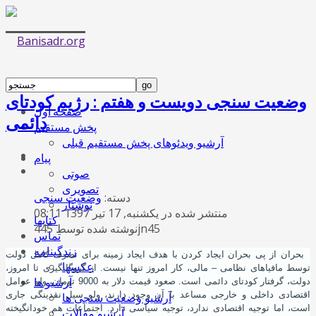
وضعیت سنجی دویست و هفتم : رﮊیم کودتای
صفحه اول
دائمی
پخش مستقیم
آرشیو ویدئوهای پخش مستقیم قبلی
پیام
صوتی
تصویری
دسته:
وضعیت سنجی
نوشتار
منتشر شده در یکشنبه, 17 تیر 1397 08:11
کتابها
نوشته شده توسط 445jn45
تماس
زندگینامه
بحران از پی بحران ایجاد کردن با هدف ایجاد زمینه برای تصرف کامل دولت
عکسها
توسط مافیاهای نظامی – مالی، کار امروز تنها نیست. از گروگانگیری تا امروز،
آرشیو ها
دولت، گرفتار کودتای دائمی است. صعود قیمت دلار به 9000 تومان، ولو عوامل
اقتصادی داخلی و خارجی مساعد با آن وجود دارند، ولو سیل نقدینگی جاری
آرشیو وضعیت سنجی ها
است، اما توجیه اقتصادی ندارد، توجیه سیاسی دارد. اجتماعات هم خود
انگیخته
آرشیو مقالات