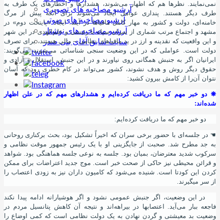
نمی
نمایند. نظرها هم که اظهار می
شوند، هشدارها و اخطارهای یک طرف به
آرشیو مصاخبه های تصویری
طرف دیگر هستند. پنداری عوامل ایجاد می
شوند برای آنکه پیش از مرگ
آرشیو مصاخبه های صوتی
خامنه
ای، دولت و کشور به مهار کامل مافیاها در آیند. ایجاد «پایتخت دوم» در
آرشیو مصاخبه های نوشتار
مشهد و اجتماع مرتب شماری از سران سپاه با رئیسی و علم
الهدی در این شهر
سایت سابق آقای بنی صدر
و این واقعیت که نقدینه و ارز در ید مافیاهای نظامی – مالی هستند، برای تصرف
دولت است. عواملی که در این وضعیت سنجی شناسائی می
شوند، می
گویند:
ایرانیان اگر به جنبش همگانی روی نیاورند و در این جنبش، استقلال و آزادی و
حقوق دیگر روش و هدف نشوند، کشور می
تواند در کام خطری رود که آسان
نتوان آن
را از کامش بیرون کشید:
❋
دو خبر مهم که ما دریافت کرده
ایم و هشدارهای مهم که در علن اظهار
شده
اند:
دو خبر مهم که ما دریافت کرده
ایم:
☚
در جلسه
ای با حضور برخی سران که اخیراً تشکیل بود، بحث برکناری روحانی
به جد مطرح شد. صحبت از جایگزینی او با یک رئیس جمهور موقت نظامی و
سرکوب شدید معترضان، بمیان بود. جلسه به نوعی جلسه هماهنگی بود. شواهد
و قرائن محیطی نیز حاکی از صحت خبر است. موج جدید اعتراضات برای ممکن
کردن این کودتا است. شنیده می
شود که کامیون داران نیز به زودی اعتصاب را
از سر میگیرند.
در این وضعیت، اگر جنبش عمومی نشود و اگر هوشیارانه ادامه پیدا نکند
فاجعه ببار می
آید. اعتصابها در بیراهه
اند و نتیجه آن کاهش پتانسیل مردم در
وضعیت بد معیشتی و گردن نهادن به یک دولت نظامی است که کمی اوضاع را