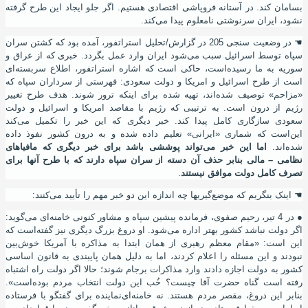
بسامان کند. در آستانه فروپاشی اقتصادی هستیم. اگر جلو ایجاد این طرح گرفته
نشود، ایران سرنوشتی نامعلوم پیدا می
کند.
☚
در وضعیت سنجی 205 در گزارش/تحلیل استراتفور، آمده بود که کشتن سران
سپاه توسط اسرائیل سبب می
شود ایران وارد عمل بگردد. خبری که از عراق و
سوریه به ما رسیده
است، حاکی است که اشاره استراتفور، اطلاع سربسته
ای
است از طرح اسرائیل و امریکا و دولت سعودی: فهرستی از سرداران سپاه که
«مزاحم» توصیف شده
اند، تهیه شده برای اینکه ترور شوند. هدف طرح تغییر
رﮊیم از درون است. به ترتیبی که رﮊیم با مقاصد امریکا و اسرائیل و دولت
سعودی سازگاری کامل پیدا کند. خبر دیگری که این خبر را تکمیل می
کند
این
است که شماری «ایرانی» تعلیم داده شده و به درون کشور نفوذ داده
شده
اند.
اما این خبر می
تواند پوششی باشد برای خبر دیگری که مافیاهای
نظامی – مالی بنا
بر حذف آن
‌
دسته از سران سپاه دارند که با طرح آنها برای
تصرف کامل دولت موافق نیستند
.
☚
اینک بنگریم که موضع
گیریها چه اندازه این دو خبر مهم را تأیید می
کنند:
●
در 4 تیر، رحیم صفوی، فرمانده پیشین سپاه و مشاور کنونی خامنه
ای می
گوید:
اگر دولت نباشد کشور بهتر اداره می
شود. او دروغ بزرگ دیگری نیز گفته
است که
این
‌
است: «مقام معظم رهبری از همان ابتدا به مذاکره با آمریکا خوش‌
بین
نبودند و این مسئله را اعلام کردند، اما به دلیل همان پایبندی به قانون اساسی
کشور به دولت اجازه دادند وارد مذاکرات برجام شوند؛ حالا اگر دولت راه‌ اشتباه
رفته است گناه حضرت آقا چیست؟ خُب این دولت انتخاب مردم بوده
است».
بنابر این دروغ، مقصر مردم هستند. نه خامنه
ای
نماینده برای گفتگو با فرستاده