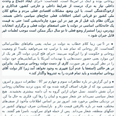
روحانی بوده و اینک در امریکا است، گفته
است: «برای
ایجاد اجماع و وحدت
داخلی نیاز به درک درست از شرایط داخلی و خارجی کشور، فداکاری و
از
خود
گذشتگی است. با این وضع، مشکلات اقتصادی فعلی مردم و منافع کلان
ملی کشور دو قربانی اصلی اختلافات فعلی جناح‌های سیاسی داخلی هستند.
بزرگان نظام باید قبل از هر چیز در این مورد چاره‌اندیشی کنند؛ حتی به قیمت
یک خانه‌
تکانی اساسی در دولت یا حتی استعفای دولت فعلی و برگزاری انتخابات
زودرس، زیرا استمرار وضع فعلی تا دو سال دیگر ممکن است موجب لطمات غیر
قابل‌ جبران شود
.»
●
در 5 تیر، زیبا کلام خطاب به دولت در سایه، یعنی مافیاهای نظامی/مالی
گفته
است: کار روحانی که تمام شد با ترامپ چه می
خواهید بکنید؟ او وضعیت
روحانی و حکومت او را این
گونه می
بیند: «برای فلج کردن دولت اگر هر یک از
این موارد یعنی حضور دست‌هایی یا تهدیدات آمریکا یا بی‌کفایتی‌های خود دولت
را در نظر گیریم، در هر صورت،
کاری از دست دولت روحانی برنمی‌آید. بنابراین
در هر حالتی (استعفا یا عدم آن) تغییری به وجود نخواهد آمد زیرا کار دولت آقای
روحانی تمام
‌شده و باید تمام قدرت را به تندروها واگذار کند.»
●
و این گزارش در باره تظاهرات سوم و چهارم تیر 97 : تظاهرات دیروز و امروز،
تصمیمی بود که از طرف اصناف گرفته شده بود که بدون تردید مخالفان روحانی
درآن نقش داشتند. نسل جوان از
این گروه به آن دامنه بیشتری بخشیدند. هیچ
شعار سیاسی نمی
داند جز شعار سوریه و لبنان را رها کن، فکری به حال ما کن.
در نزدیکی مجلس برخورد شد. امروز نیز بر اساس اطلاعات مأخوذ از صنف
های
مختلف، همه در باره بالا
رفتن قیمت دلار و بازایستادن صرف ثروتهای کشور در
جنگهای منطقه، شعار می
داند. پس از حمله قوای سرکوب، ناسزا هم گفتند. به
قوای سرکوب حمله نیز کردند. یک ویدیو، در بالاترین گذاشته شده
است که بنابر