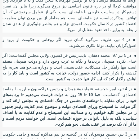
اوباما به مسقط فرستاد و نه از نرمش قهرمانانه سخن گفت و نه با قرارداد وین
موافقت کرد!! او در باره قانون اساسی نیز دروغ می
گوید زیرا بنابر آن، تعیین
دستور
کار در سیاست خارجی با خامنه
ای است. یکی از عوامل سرنوشتی که آن
توافق پیدا
کرده
است، نیز خامنه
ای است. هم بخاطر از بین بردن توان مقاومت
اقتصاد کشور در 8 سال حکومت احمدی نژاد و هم بخاطر جلوگیری از عادی شدن
رابطه، بنابراین، اخذ تعهد متقابل از امریکا.
●
در 4 تیر، ظریف می
گوید: گمان نبرید اگر روحانی و حکومت او برود و
اصول
گرایان بیایند، توانا بکاری می
شوند.
●
در 5 تیر 97، محمد دهقان، نایب‌رئيس فراكسيون ولايي مجلس گفته
است: اگر
خدای نکرده همچنان تردید‌ها و نگاه به غرب وجود دارد و دولت همچنان معتقد
است تنها راهکار حل مشکلات، عقب‌نشینی است و دوباره می‌خواهند تجربه تلخ
گذشته را تکرار کنند،
ادامه حضور دولت، خیانت به کشور است و باید کار را به
اهلش واگذار کند که این کار تنها خدمت به کشور است
.
●
در 4 تیر، امير خجسته، «نماينده» همدان و رئیس فراکسیون مبارزه با مفاسد
اقتصادی، گفته
است: «
ما 10 تا 15 روز به دولت فرصت می‌دهیم تا برنامه‌های
خود را برای مقابله با توطئه‌های دشمن در جنگ اقتصادی به مجلس ارائه کند و
اگر نتواند، ما استیضاح وزرای اقتصادی دولت و موضوع عدم کفایت رئیس‌
جمهور
را در مجلس کلید خواهیم زد و صد‌
البته این استیضاح و عدم کفایت نه با اهداف
سیاسی، بلکه به دلیل ناتوانی در حوزه اقتصادی است. این خواسته مردم است و
ما از آن یک درصد نیز عقب
‌نشینی نخواهیم کرد».
●
در 3 تیر، حسین موسویان که در گذشته در تیم مذاکره کننده و حامی حکومت