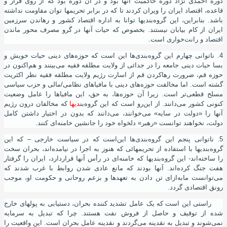
دوره احمدی نژاد دوره حاکمیت آنها بود و در آن دوره بود که از روی قرار و
قاعده، اقتصاد ایران را ویران کردند تا که در برابر تحریمها توان مقاومت نداشته
باشد. بنابراین، این گروه
بندیها توانا به اداره اقتصاد کشور و رهاندن سرزمین
ایران از کام بیابان نیستند. بخصوص که حیات آنها در گرو مصرف محور ماندن
اقتصاد و رانت
خواری است.
4. ناتوانی چهارم این گروه
بندی
ها این
است که حوزه
های دینی حیات خویش و
بسا حیات دینی جامعه را در جدائی از ولایت مطلقه فقیه می
بینند و هم
اکنون در
حوزه قم، ضرورت رهاکردن قم از اسارت رﮊیم ولایت مطلقه فقیه نظر اکثریت
گشته
است. اما مخالفت حوزه
های دینی با مافیاهای نظامی/مالی و حزب سیاسی
مسلح قطعی
تر است. زیرا آن حوزه
ها، به حق، این مافیاها را عامل وضعیت
کنونی کشور می
دانند. از این
رو است که این گروه
بن
دیها
که مخالفان درون رﮊیم
آنها را «دولت در سایه» می
خوانند، می
دانند که بدون در اختیار داشتن کامل
دولت، نخواهند توانست «رهبر» دلخواه خود را جانشین خامنه
ای کنند.
5. ناتوانی پنجم این گروه
بندی
ها این
است که در سیاست خارجی – که این
گروه
بندیها با استفاده از تحریمهائی که هنوز به اجرا در نیامده
اند، بحران سخت
را ساخته
اند- این گروه
بندیها که خامنه
ای در رأس آنها قراردارد، ایران را گرفتار
هفت جنگ کرده
اند. آنها بودند که مانع عادی شدن روابط با غرب شدند که
می
توانست مابه
ازای تن دادن به تعهدها و بزعم روحانی و حکومت او، موجب
رونق اقتصادی گردد.
راستی این
است که یک عامل تشدید کننده بحران، دستیابی به پولهای خارج
شده از توقیف و حاصل از فروش نفت هستند. چرا که تبدیل به سرمایه
نمی
شوند و تبدیل به نقدینه می
گردند و نقدینه عامل بحران است. این واقعیت را