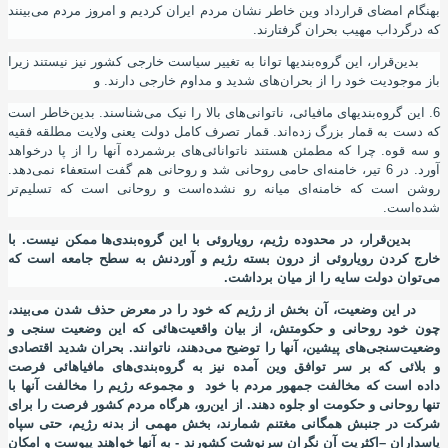
بهنگام امضای قرارداد وین خاطر نشان مردم ایران کردیم و امروز مردم می
بینند
که درگرداب مهیب بحران گرفتارند.
بدین
قرار، این گروه
بندیها توانا به تغییر سیاست خارجی کشور نیز نیستند زیرا
باز موجودیت خود را از بحران
های شدید و مداوم خارجی دارند. و
6. این گروه
بندیهای مافیائی، ناتوانی
های بالا را نیک می
شناسند. بدین
خاطر است
که دست به قمار بزرگ زده
اند. قمار تصرف کامل دولت یعنی ولایت مطلقه فقیه
و سه قوه. چرا که مطمئن هستند ناتوانائی
های برشمرده آنها را از پا درخواهد
آورد. در 6 تیر
،
خامنه
ای حامی روحانی شد و روحانی هم گفت استعفاء نمی
دهد.
روشن است که خامنه
ای میانه رو نشده
است و روحانی است که تسلیم
تر
شده
است.
بدین
قرار
،
در محدوده رﮊیم، رویاروئی با این گروه
بندی
ها ممکن نیست. با
خارج کردن رویاروئی از درون بسته رﮊیم و آوردنش به سطح جامعه
است که
می
توان دولت سایه را از میان برداشت.
در این وضعیت، آن بخش از رﮊیم که خود را در معرض حذف شدن می
بیند،
چون خود روحانی و حکومتش، از بیان واقعیت
هائی که این وضعیت سنجی و
وضعیت
سنجی
های پیشین، آنها را توضیح می
دهند، ناتوانند. بحران شدید اقتصادی
و بلائی که بر سر توافق وین آمده نیز به گروه
بندی
های مافیاهائی فرصت
داده
است که مخالفت جمهور مردم با خود و مجموعه رﮊیم را مخالفت آنها با
تنها روحانی و حکومت او جلوه دهند. از این
رو، هرگاه مردم کشور فرصت را برای
شرکت در جنبش همگانی مغتنم شمارند، بخش مهمی از بدنه رﮊیم، حتی سپاه
پاسداران –اکثریت آن نگران سرنوشت کشورند - به آنها خواهند پیوست و امکان