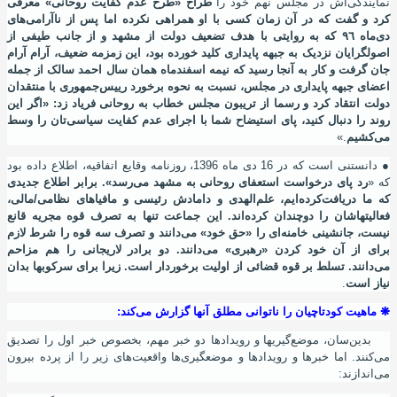
نمایندگی‌اش در مجلس نهم خود را
طراح «طرح عدم کفایت روحانی» معرفی
کرد و گفت که در آن زمان کسی با او همراهی نکرده اما پس از ناآرامی‌های
دی‌ماه ٩٦ که به روایتی با هدف تضعیف دولت از مشهد و از جانب طیفی از
اصولگرایان نزدیک به جبهه پایداری کلید خورده بود، این زمزمه ضعیف، آرام ‌آرام
جان گرفت و کار به آنجا رسید که نیمه اسفندماه همان سال احمد سالک از جمله
اعضای جبهه پایداری در مجلس، نسبت به نحوه برخورد رییس‌جمهوری با منتقدان
دولت انتقاد کرد و رسما از تریبون مجلس خطاب به روحانی فریاد زد: «اگر این
روند را دنبال کنید، پای استیضاح شما با اجرای عدم کفایت سیاسی‌تان را وسط
می
کشیم
.»
●
دانستنی است که در 16 دی ماه 1396، روزنامه وقایع اتفاقیه، اطلاع داده بود
که «
رد پای درخواست استعفای روحانی به مشهد می
رسد». برابر اطلاع جدیدی
که ما دریافت
کرده
ایم، علم
الهدی و دامادش رئیسی و مافیاهای نظامی/مالی،
فعالیتهاشان را دوچندان کرده
اند. این جماعت تنها به تصرف قوه مجریه قانع
نیست
، جانشینی خامنه
ای را «حق خود» می
دانند و تصرف سه قوه را شرط لازم
برای از آن خود کردن «رهبری» می
دانند. دو برادر لاریجانی را هم مزاحم
می
دانند. تسلط بر قوه قضائی از اولیت برخوردار است. زیرا برای سرکوبها بدان
نیاز است
.
❋
ماهیت کودتاچیان را ناتوانی مطلق آنها گزارش می
کند:
بدین
سان، موضع
گیریها و رویدادها دو خبر مهم، بخصوص خبر اول را تصدیق
می
کنند. اما خبرها و رویدادها و موضعگیری
ها واقعیت
های زیر را از پرده بیرون
می
اندازند: