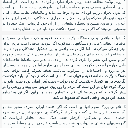
1. رﮊیم ولایت مطلقه فقیه، رﮊیم بحران
سازی و کودتای مداوم است. اگر اقتصاد
ایران، اقتصادی مصرف محور و طبیعت ایران بیابان شده
است، بخاطر این
است
که بدون بحران، رﮊیم کودتای مداوم برجا نمی
ماند و مافیاهای نظامی/مالی که با
تخریب نیروهای محرکه برای رساندن رانت
خواری به حداکثر، نقدینه و ارز و طلا و
آب و ... و نیروی مسلح و دستگاه تبلیغاتی را از آن خود کرده
اند، اینک خود را در
وضعیتی می
بینند که اگر دولت را تصرف نکنند، خود باید تن به انحلال بدهند.
2. دولت واقعی یعنی دستگاه ولایت مطلقه فقیه و حزب سیاسی مسلح و
مافیاهای نظامی/مالی و دستگاههای سرکوب اگر نبودند، بدیهی است مردم ایران
بهتر زندگی می
کردند. اما اگر دولت واقعی و این تشکیل دهندگان وجود دارند،
بدین
خاطر است که برای مردم نقشی غیر از تسلیم شدن قائل نیستند و مردم
کم و بیش این نقش را بازی کرده
اند. از دی
ماه بدین
سو، مافیاها «اجتماعات
قابل مهار» را برضد حکومت روحانی به راه می
اندازند اما هربار مهار از دستشان
بدر می
رود و اجتماعات را سرکوب می
کنند.
هدف تصرف کامل دولت یعنی
دستگاه ولایت مطلقه فقیه و قوای سه گانه
ای است که از دید آنها باید «یکدست
بگردد». در هر کودتا، «یکدست کردن دولت» دست
آویز اصلی بوده
است. ناتوانی
بزرگ کودتاچیان در این
است که مردم را رویاروی خویش می
بییند و روشی را در
پیش گرفته
اند که مردم مخالف، تن به تسلیم بدهند. بنابراین، اگر تن به تسلیم
ندهند، این دولت واقعی است که سقوط می
کند
.
3. ناتوانی بزرگ سوم آنها این
است که اگر اقتصاد ایران مصرف محور شده و
اگر طبیعت ایران بیابان گشته و اگر از گروگانگیری بدین
سو،
ایران در محاصره
اقتصای است و هم
اکنون گرفتار هفت جنگ است، بخاطر این
است که
گروه
بندیهای مافیائی بر دولت و اقتصاد و سیاست خارجی ایران مسلط شده
اند.