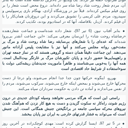
آن، مردم شعار روحت شاد رضا شاه سر داده
اند. دروغ محض است شعار را بر
روی فیلم میکس کرده
اند. قبلاً نیز در ورزشگاه آزادی، بهنگام بازی پرسپولیس و
سپیدرود، مردم علی کریمی را تشویق می
کردند و این دروغ
زنان همان
کار را با
آن فیلم کردند. آن
بار، بلافاصله، آنها که در استادیوم بودند، تکذیب کردند.
●
بنابر آفتاب نیوز
،
(6 تیر 97)
،
شعار داده شده
است و جماعت شعاردهنده
«رضاشاه روحت شاد» را این
سان معرفی می
کند
:
«این جماعت آنقدر بی‌پروا
شده‌اند
که عده‌ای را با شعارهای بی‌سابقه رضا شاه روحت شاد و مرگ بر
مفت‌خور، روانه مجلس می‌کنند و آنها نیز با مشایعت پلیس آزادانه مانور
می‌دهند
.
این جماعت دقیقاً همان دسته و گروهی هستند که در نماز جمعه تهران
و راهپیمایی‌ها حضور دارند و پایان تکبیرشان مرگ بر غارتگر بیت‌المال است.
همه آنها را به‌خوبی می‌شناسند و ظاهراً ماموریت جدیدشان ریشه‌کنی دولت با
سوءاستفاده از شرایط حاد اقتصادی است
بهررو
،
اینگونه حرکتها چون جدا جدا انجام می
شوند، ولو درجا از دست
محرکها خارج می
شوند و بمحض اینکه خارج می
شوند، سرکوب می
شوند، مردم را
از نفس می
اندازند و آماده تن دادن به حکومت سرداران سپاه می
کنند.
راستی این
است که هرگاه مردمی نخواهند وسیله کودتای جدیدی در درون
رﮊیم شوند، راه
کار نه سکوت گزیدن و دست به هیچ
کار نزدن که هم
آهنگ شدن
نیروهای محرکه سیاسی جامعه در برانگیختن جنبش همگانی است. این جنبش
است که می
تواند به فشار قدرتهای خارجی به ایران نیز پایان ببخشد
.
●
در 5 تیر 97، ایسنا گزارش کرده
است: مهدی کوچک‌زاده در آخرین روز