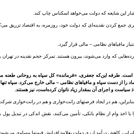
خواهد اسکناس چاپ کند.
ری جمع کردن نقدینه
ای که دولت خود، روزمره، به اقتصاد تزریق می
ک
یار مافیاهای نظامی – مالی قرار
گیرد.
رده
هایی که وارد می
شوند، بیرون هستند. تمرکز حجم نقدینه در تهران
است. طرفه این
که جعفری، «فرمانده» کل سپاه به روحانی طعنه م
اد را از دست سپاه و مافیاهای نظامی – مالی خارج می
کرد. سپاه تنه
ذ سیاست و اجرای آن بمقدار زیاد ناتوان کرده
است، نیز هستند.
بنابراین، هم در ایجاد فرصتهای رانت
خواری و هم در رانت
خواری شرکت
ا اخذ وام از نظام بانکی، تأمین می
کنند، نقش اندکی در تبدیل پول 
نابراین، کاهش درآمد ارزی دولت بعلاوه افزایش قیمتها مساوی می
شود 