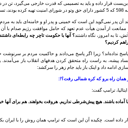
بست قرار
داده و باید به تصمیمی که قدرت خارجی می
گیرد، تن در 
ه کرده
بودند، تس
گوید این
‌
است که خمینی و پدر او و خامنه
ای باید به مردم
با ممانعت از آمدن هیأت عدم تعهد که حامل موافقت رﮊیم صدام با آن پ
داشتند
؟ آنها با حکومت تاچر چه رابطه
ای داشتند
راهم کردیم؟
سخ نداده
اند؟ زیرا اگر پاسخ می
دادند و حاکمیت مردم بر سرنوشت 
 فساد پیشه، به راست راه متحقق کردن هدفهای انقلاب باز می
آمدند. 
زی ادامه داد و اینک باز باید جام زهر را سرکشد:
ز همان راه برو که کره شمالی رفت؟!:
ایتالیا، ترامپ گفت:
ها آماده باشند. هیچ پیش‌شرطی نداریم.
هروقت بخواهند. هم برای آنها خ
‌
است. چکیده آن این
‌
است که ترامپ همان روش را با ایران بک