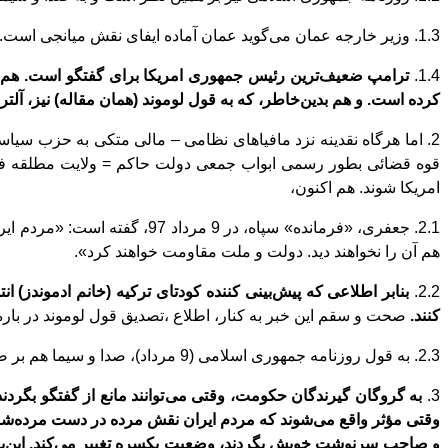
1.3. وزیر خارجه عمان می
گوید عمان آماده ایفای نقش میانجی است.
1.4.
ترامپ ضعیف
ترین رئیس جمهوری امریکا برای گفتگو است. هم ب
کرده
است. و هم بدین
خاطر، که به قول لوموند (همان مقاله) نیز، آلت
2. اما هرگاه نقدینه نزد مافیاهای نظامی – مالی متکی به حزب سیا
قوه قضائی بطور رسمی ابواب جمعی دولت حاکم = ولایت مطلقه فقیه
امریکا شوند. هم اکنون،
2.1. جعفری، «فرمانده» سپاه، در 9 مرداد 97، گفته
است: «مردم ایرا
هم آن را نخواهند دید. دولت و ملت مقاومت خواهند کرد».
2.2.
بنابر اطلاعی که پیش
بینی کننده کودتای ترکیه (خانم ادموندز) انت
کنند.
صحت و سقم این خبر به کنار، اطلاع ،تصدیق قول لوموند در باره نا
2.3. به قول روزنامه جمهوری اسلامی (9 مرداد)، صدا و سیما هم بر ضد حکومت روحانی تبلیغ می
3.
به گروگان
گیرندگان حکومت، وقتی می
توانند مانع از گفتگو بگر
وقتی مؤثر واقع می
شوند که مردم ایران نقش مرده در دست مرده
شو
و صاحب سرنوشت خویش بگردند، وضعیت یکسره تغییر می
کند. این
ب