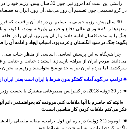
راستی این
‌
است که امروز نیز، چون 30 سال پیش، رژیم خود را در بن
در گرو تصمیمی چون تصمیم آن روز می
بیند. آن روز، ایران به قطعنامه 598 که 5 کشور دارای حق وتو در شورای امنیت تهی
30 سال پیش، رﮊیم خمینی به تسلیم تن در داد. آن واقعیت که فرزند آن پدر نمی
متعهدها را که شورای عالی دفاع و خمینی پذیرفته بودند، با کودتا و 
جنگ را به مدت 8 سال ادامه دادند و از آن پس نیز، ایران را در حلقه آتش، تا به امروز، نگاه
بگوید: جنگ در سود انگلستان و غرب بود، اسباب ایجاد و ادامه آن را ف
چرا هیچگاه به این پرسش اساسی، اساسی از منظر حیات ملی، پا
می
دادند. مردم ایران از بیراهه بازسازی استبداد خیانت و جنایت و
سرکشید. اما مردم ایران نیز به جد توضیح نخواستند و رﮊیم به بحران سا
❋
ترامپ می
گوید آماده گفتگو بدون شرط با ایران است یعنی ایران ا
☚
در 30 ﮊوئیه 2018، در کنفرانس مطبوعاتی مشترک با نخست
‌
وزیر 
«البته که حاضرم با آنها ملاقات کنم. هروقت که بخواهند.نمی‌دانم آن
فکر می‌کنم ملاقات کردن کار مناسبی است.»
☚
لوموند (31 ﮊوئیه) در باره این قول ترامپ، مقاله مفصلی را انتشار داده
ناگزیر کردن ایران به تسلیم شدن به شرائط خود.