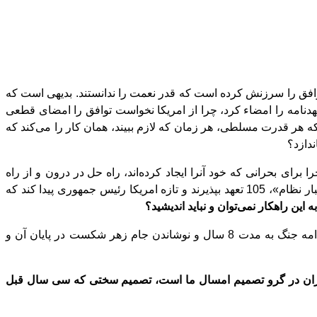
توافق را سرزنش کرده
‌
است که قدر نعمت را ندانستند. بدیهی است که
هدنامه را امضاء
کرد، چرا از امریکا نخواست توافق را امضای قطعی
 هر قدرت مسلطی، هر زمان که لازم ببیند، همان کار را می
کند که
اندازد؟
را برای بحرانی که خود آنرا ایجاد کرده
اند، راه
حل در درون و از راه
اند؟ وقتی کشور اورانیوم ندارد و وقتی برای تولید برق، امکانهای دیگر در اختیار دارد، چرا باید برای حفظ «اعتبار نظام»، 105 تعهد بپذیرند و تازه امریکا رئیس جمهوری پیدا کند که
ه این راهکار نمی
توان و نباید اندیشید؟
اکبر هاشمی رفسنجانی – رفسنجانی ،یکی از عوامل اصلی ادامه جنگ به مدت 8 سال و نوشاندن جام زهر شکست در پایان آن و
ران در گرو تصمیم امسال ما است، تصمیم سختی که سی سال قبل