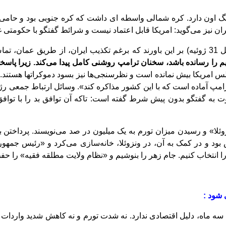
ونگ اون دارد. کره شمالی واسطه ای داشت که کره جنوبی بود و حامی 
ان نیز می
گوید: امریکا قابل اعتماد نیست و شرائط گفتگو با حکومتی غی
بر
این باورند که برغم تکذیب ایران، از طریق عمان، تما
یم را رسانده باشد، سخنان ترامپ روشنی کامل پیدا می
کند. زیرا پاس
لس امریکا بیش نمانده
‌
است و نظرسنجی
ها نیز بسود دموکراتها هستند.
رامپ آماده
است که با این کشور مذاکره کند». وسائل ارتباط جمعی ر
عوت به گفتگو بدون پیش شرط گفته
است: تاکه آن توافق بد را با توا
وئلا» و رسیدن میزان تورم به یک میلیون در صد می
نویسند. پرداختن 
ود و در کمک به آن، در ونزوئلا، خانه
سازی می
کرد و «رئیس جمهور
 انتخاب کنیم. جام زهر را بنوشیم و «نظام ولایت مطلقه فقیه» را
 شود :