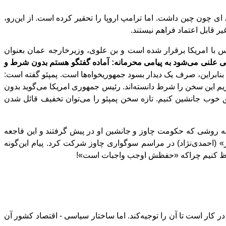
ای چون چین داشت. اما ترامپ اروپا را تحقیر کرده
‌
است. از این
رو،
ر قابل اعتماد فراهم نیستند.
س با امریکا برقرار شده
است و بن علوی، وزیرخارجه عمان بعنوان
خی علنی می
شود به پیامی محرمانه: آماده گفتگو هستم بدون شرط و
 بنابراین، صرف یک دیدار بسود جمهوریخواه
ها است. پمپئو گفته
است:
ﮊیم این سخن را شرط دانسته
اند. رئیس جمهوری امریکا می
گوید بدون
فق خوب جانشین کنیم. تازه سخن پمپئو را می
توان تخفیف قائل شدن
به روشی که حکومت چاوز و جانشین او در پیش گرفتند و این فاجعه
» (احمدی
نژاد) در مراسم سوگواری چاوز شرکت کرد. پیام این
گونه
 حفظ کنیم چراکه «حفظش اوجب واجبات است»!
کند. اما ساختار سیاسی - اقتصاد کشور آن