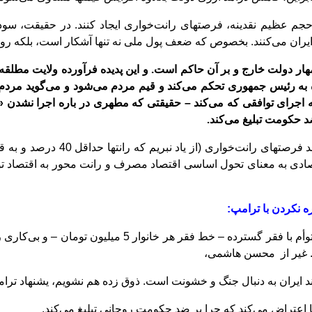
 حجم عظیم نقدینه، فرصتهای رانت
خواری ایجاد کنند. در حقیقت، سود
ایران می
کنند. بخصوص که ضعف پول ملی نه تنها آشکار است، بلکه روز
هار دولت خارج و بر آن حاکم است. و این پدیده فرآورده ولایت مطلق
اه به رئیس جمهوری تحکم می
کند و قیم مردم می
شود و می
گوید مردم 
ه اجرای توافقی که می
کند – حقیقتی که مطهری در باره اجرا نشدن «بر
ضد حکومت تبلیغ می
کند.
ند فرصتهای رانت
دی به معنای تحول اساسی اقتصاد مصرف و رانت محور به اقتصاد تولید 
 نکردن با ترامپ:
فقر گسترده – خط فقر هر خانوار 5 میلیون تومان – و بی
کاری ر
 غیر از محسن هاشمی،
ویند ایران به دنبال جنگ و خشونت است. ذوق
زده هم نشویم، یشنهاد تر
کند که چرا بر ضد حکومت روحانی تبلیغ می
کند.