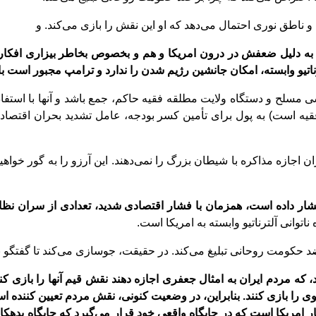
 و ناطق نوری احتمال می
دهد که او این نقش را بازی می
کند. و
ه دلیل ضعفش در درون امریکا و هم و بخصوص بخاطر بیزاری افکار عم
رناتیو وابسته، امکان جانشین رﮊیم شدن را ندارد و ترامپ مجبور است با
سی مسلح و دستگاه ولایت مطلقه فقیه حاکم، جمع باشد و آنها با استف
 است) به پول برای تأمین کسر بودجه، عامل تشدید بحران اقتصادی
ن اجازه مذاکره با شیطان بزرگ را نمی
دهند. این آرزو را به گور خواه
شار داده
است، همزمان با فشار اقتصادی شدید، تعدادی از سران نظام
توانی آلترناتیو وابسته به امریکا است.
کند. در حقیقت، جو
سازی می
کند تا گفتگو 
دند، که مردم ایران به امثال جعفری اجازه دهند نقش قیم آنها را بازی
ی را بازی کنند. بنابراین، در وضعیت کنونی، نقش مردم تعیین کننده
اس
ار امریکا است که در جایگاه واقعی خود قرار می
گیرد که جایگاه بدهکا