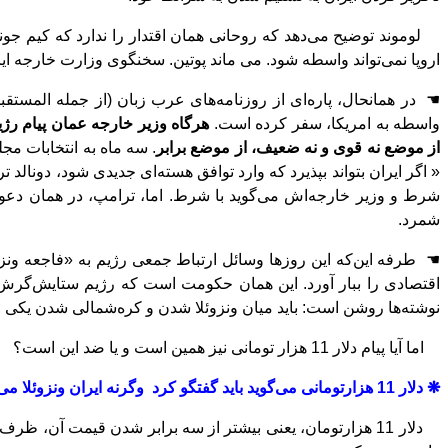
لوموند توضیح می
دهد که روحانی همان اقتدار را ندارد که کیم ج
اروپا نمی
تواند واسطه شود. می ماند پوتین. سخنگوی وزارت خارجه ایر
☚
در همانحال، پاره
ای از روزنامه
های عرب زبان (از جمله المستقبل 31 ﮊوئیه) 
واسطه به امریکا، سفر کرده
‌
است.
هرگاه وزیر خارجه عمان پیام رﮊ
از موضع نه قوی و نه ضعیف، از موضع برابر
. سه ماه به انتخابات مج
« اگر ایران بتواند بپذیرد که وارد توافق هسته‌ای جدیدی شود، دونالد ت
شرط و وزیر خارجه
اش می
گوید با شرط. اما، ترامپ، در همان د
شمرد.
☚
طرفه این
که این روزها وسائل ارتباط جمعی رﮊیم به «فاجعه ونز
اقتصادی را ببار
آورد. این همان حکومت است که رﮊیم ستایش
گرش ب
نوشته
ها روشن است: باید میان ونزوئلا شدن و کره
شمالی شدن یکی را
اما آیا پیام دلار 11 هزار تومانی نیز همین است و یا ضد این
است؟
❋
دلار 11 هزارتومانی می
گوید باید گفتگو کرد وگرنه ایران ونزوئلا می
دلار 11 هزارتومان، یعنی بیشتر از سه برابر شدن قیمت آن، ظرف سه ماه، دلیل اقتصادی ندارد. نه شدت تورم و نه کاهش شدید واردات در کار است تا آن را توجیه