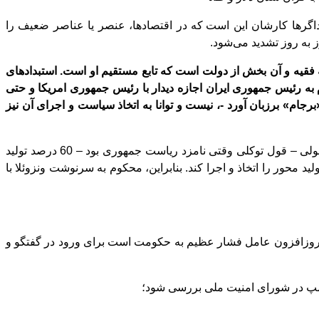
اگرها کارشان این
است که در اقتصادها، عنصر یا عناصر ضعیف را
 به روز تشدید می
شود.
ه فقیه و آن بخش از دولت است که تابع مستقیم او است. استبدادهای
به رئیس جمهوری ایران اجازه دیدار با رئیس جمهوری امریکا و حتی
جام» برزبان آورد -، نیست و توانا به اتخاذ سیاست و اجرای آن نیز
خواری (از یاد نبریم که رانتها حداقل 40 درصد و به قولی – قول توکلی وقتی نامزد ریاست جمهوری بود – 60 درصد تولید
محور را اتخاذ و اجرا کند. بنابراین، محکوم به سرنوشت ونزوئلا با
وزافزون عامل فشار عظیم به حکومت است برای ورود در گفتگو و
امپ در شورای امنیت ملی بررسی شود؛