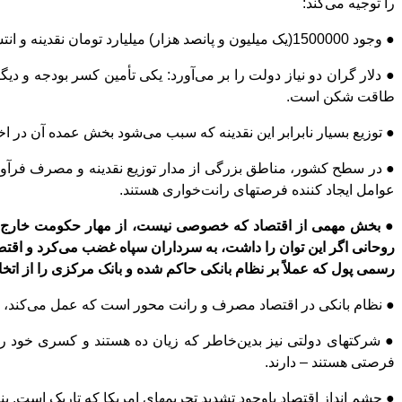
را توجیه می
کند:
●
وجود 1500000(یک میلیون و پانصد هزار) میلیارد تومان نقدینه و انتشار این شایعه که دولت می
●
دلار گران دو نیاز دولت را بر می
آورد: یکی تأمین کسر بودجه و دیگ
طاقت شکن است.
●
توزیع بسیار نابرابر این نقدینه که سبب می
شود بخش عمده آن در اخت
●
در سطح کشور، مناطق بزرگی از مدار توزیع نقدینه و مصرف فرآو
عوامل ایجاد کننده فرصتهای رانت
خواری هستند.
●
بخش مهمی از اقتصاد که خصوصی نیست، از مهار حکومت خارج 
روحانی اگر این توان را داشت، به سرداران سپاه غضب می
کرد و اقتص
رسمی پول که عملاً بر نظام بانکی حاکم شده و بانک مرکزی را از اتخا
● نظام بانکی در اقتصاد مصرف و رانت محور است که عمل می
کند، 
● شرکتهای دولتی نیز بدین
خاطر که زیان ده هستند و کسری خود را ب
فرصتی هستند – دارند.
●
چشم انداز اقتصاد باوجود تشدید تحریمهای امریکا که تاریک است. ب