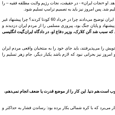
دهد. او «نجات ایران» - در حقیقت، نجات رﮊیم ولایت مطلقه فقیه – را
لیم شد. پس امروز نیز باید به تصمیم ترامپ تسلیم شود.
 ایران توضیح می
دادند چرا در خرداد 60 کودتا کردند؟ چرا پیشنهاد غیر
یشنهاد و پایان جنگ بود، پیروزی مسلمی را از مردم ایران دزدیدند و
 که سبب شد آلن کلارک، وزیر دفاع او، در دادگاه ایران
گیت انگلیسی
خویش را می
پذیرفتند، باید جای خود را به منتخبان واقعی مردم ایران
و امروز نیز بحرانی نبود که لازم باشد یکبار دیگر، جام زهر تسلیم را
وب است،هم دنیا. این کار را از موضع قدرت یا ضعف انجام نمی‌دهم،
ار می
برد که با کره شمالی بکار برده بود: رساندن فشار به حداکثر و