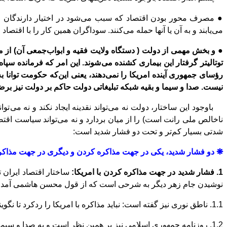
●
مصرف محور بودن اقتصاد که سبب می
شود در اختیار دارندگان
می
یابند و به آن یا آنها حمله می
کنند. سوداگران همین کار را با اقتصاد 
●
و بخش مهمی از دولت ( دستگاه ولایت فقیه و ابواب
جمعی آن) از م
توتالیتر گرفتار این بیماری کشنده می
شوند. این امر که فرمانده سپ
رؤسای جمهوری آینده امریکا را نمی
دهند، یعنی این
که حکومت توانا ب
نیست. صدا و سیما و بقیه شبکه تبلیغاتی دولت حاکم بر دولت نیز بر
باوجود این ساختار، دولت نه می
تواند نقدینه ایجاد نکند و نه می
توا
ناخالص ملی رانت است) را از میان بردارد و نه می
تواند سیاست اقتصا
شدتی بسیار کم
تر و تحت دو فشار شدید است:
❋
دو فشار شدید، یکی در جهت مذاکره کردن و دیگری در جهت مذاکره
1. فشار شدید در جهت مذاکره کردن با امریکا:
ساختار اقتصاد ایران توأم با 
نوشیدن جام زهر دیگر به شرحی است که از قول محسن هاشمی آمد.
1.1. ناطق نوری نیز گفته
است: نباید مذاکره با امریکا را ردکرد تا نگ
1.2. روزنامه جمهوری اسلامی نیز بر همین نظر است و به صدا و سیما اعتراض می