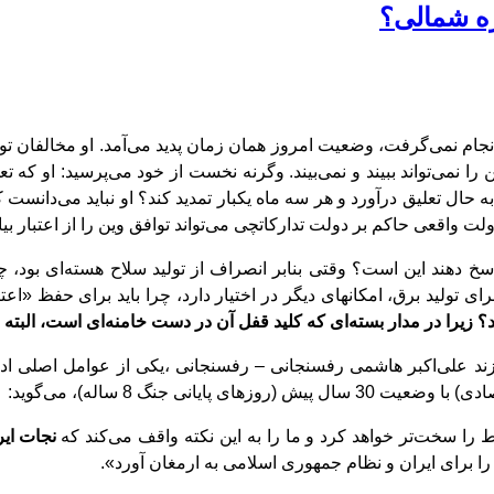
ره شمالی؟
نجام نمی
گرفت، وضعیت امروز همان زمان پدید می
آمد. او مخالفان 
 را نمی
تواند ببیند و نمی
بیند. وگرنه نخست از خود می
پرسید: او که تع
 حال تعلیق درآورد و هر سه ماه یکبار تمدید
‌
کند؟ او نباید می
دانست که
ولت واقعی حاکم بر دولت تدارکاتچی می
تواند توافق وین را از اعتبار بی
اسخ دهند این
است؟ وقتی بنابر انصراف از تولید سلاح هسته
ای بود، چ
؟ زیرا در مدار بسته
ای که کلید قفل آن در دست خامنه
ای است، البته ب
ند علی
گوید:
را سخت‌تر خواهد کرد و ما را به این نکته واقف می‌کند که
نجات ای
را برای ایران و نظام جمهوری اسلامی به ارمغان آورد».