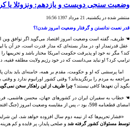
وضعیت سنجی دویست و یازدهم: ونزوئلا یا ک
منتشر شده در یکشنبه, 21 مرداد 1397 16:56
قدر نعمت ندانستن و گرفتار وضعیت امروز شدن!؟
☚
ظریف، گفته
است وضعیت امروز اقتصاد می
گوید اگر توافق وین ا
عقل قدرتمدار او، در مدار بسته
ای که مدار قدرت است، جز آن یا این
کند؟ مگر نه خود او پذیرفت حکومت امریکا مختار باشد و تحریمها را به
ترامپ کرد؟ او نباید می
دانست که در خود رﮊیم ولایت مطلقه فقیه، د
اما پرسشی که او و حکومت، مقدم بر همه، خامنه
ای باید بدان پ
مراجعه به مردم را برنگزیده
بگوید آن تعهدها کافی نیستند؟
چرا ظریف از این راهکار سخن نمی
گوید
☚
خطاب به سفیران ایران در کشورهای جهان، محسن هاشمی، فرز
امضای قطعنامه 598، بود -، پس از مقایسه وضعیت امروز (جنگ اقتصادی) با وضعیت 30 سال پیش (روزهای پایانی جنگ 8 ساله)، می
«فشار تحریم‌ها که از نیمه دوم سال افزوده خواهد شد، این شرایط 
توسط مسئولان کشور گرفته شد
و صلحی پایدار، پر
فایده و کم‌
هزینه 