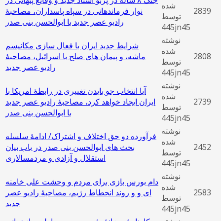
شده
2839
نوار فرماندهانی در سپاه پاسداران، مصاحبۀ
توسط
رادیو عصر جدید با ابوالحسن بنی صدر
445jn45
نوشته
شرایط جدید ایران با فعال سازی مکانیسم
شده
2808
ماشه، و پیمان‌ های صلح با اسرائیل، مصاحبۀ
توسط
رادیو عصر جدید
445jn45
نوشته
آیا انتخاب جو بایدن تغییری در رابطۀ امریکا با
شده
2739
ایران ایجاد خواهد کرد، مصاحبۀ رادیو عصر جدید
توسط
با ابوالحسن بنی صدر
445jn45
نوشته
فرآورده دو حق اختلاف و اشتراک/ ادامۀ سلسله
شده
2452
بحث های ابوالحسن بنی صدر در باب بیان
توسط
استقلال و آزادی و مردمسالاری
445jn45
نوشته
دام بورس ‌بازی برای مردم و وحشت علی خامنه‌
شده
2583
ای و و روند انحطاط رژیم، مصاحبۀ رادیو عصر
توسط
جدید
445jn45