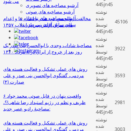
می شود
445jn45
آرشیو مصاخبه های تصویری
آرشیو مصاخبه های صوتی
نوشته
آرشیو مصاخبه های نوشتار
شده
مخالفت ابوالحسن بنی صدر با اعدام ها و اعدام
45106
سایت سابق آقای بنی صدر
توسط
های سران ارتش پس از انقلاب ۱۳۵۷
445jn45
نوشته
شده
مصاحبۀ شاداب وجدی با ابوالحسن بنی صدر یک
3922
توسط
روز بعد از خروج از ایران در ۸ مرداد ۱۳۶٠
445jn45
نوشته
روش های عملی تشکیل و فعالیت هسته ‌های
شده
3593
مردمی، گفتگوی ابوالحسن بنی صدر و علی
توسط
صدارت (۴)
445jn45
نوشته
۶ واقعیت پنهان در فایل صوتی محمد جواد
شده
2981
ظریف و نظم در رژیم استبداد رضا شاهی!؟،
توسط
مصاحبۀ رادیو عصر جدید:
445jn45
نوشته
روش های عملی تشکیل و فعالیت هسته ‌های
شده
3003
مردمی، گفتگوی ابوالحسن بنی صدر و علی