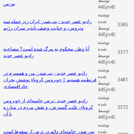
توسط
بورس
445jn45
نوشته
شده
رادیو عصر جدید - بنی‌صدر: ایران زیر حمله سه
3385
توسط
ویروس، و جنایت وصف ‌ناپذیر سران رژیم
445jn45
نوشته
شده
آیا وطن محکوم به مرگ شده است؟ مصاحبه
3377
توسط
رادیو عصر جدید
445jn45
نوشته
رادیو عصر جدید - بنی‌صدر: من و همسرم در
شده
3481
قرنطینه هستیم | «ویروس کرونا» پوششِ بحران
توسط
حاد اقتصادی
445jn45
نوشته
رادیو عصر جدید : ترس خامنه‌ای از «ویروس
شده
3372
کرونا»، علت گسترش، و نقش مردم در مبارزه
توسط
با آن
445jn45
نوشته
شده
بنی صدر: خامنه‌ای دائم در ترس از سقوط است