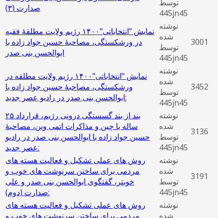
توسط
صدارت (٣)
445jn45
نوشته
نمایش "انتخاباتی"۱۴۰٠ رژیم ولایت مطلقۀ فقیه
شده
3001
در ورشکستگی، مصاحبۀ حسین جواد زاده با
توسط
ابوالحسن بنی صدر
445jn45
نوشته
نمایش "انتخاباتی"۱۴۰٠ رژیم ولایت مطلقه در
شده
3452
ورشکستگی، مصاحبۀ حسین جواد زاده با
توسط
ابوالحسن بنی صدر در رادیو عصر جدید:
445jn45
نوشته
بند از بند گسستگی درونی رژیم، قرارداد ۲۵
شده
ساله با چین و مذاکرات اتمی وین، مصاحبۀ
3136
توسط
حسین جواد زاده با ابوالحسن بنی صدر در رادیو
445jn45
عصر جدید:
نوشته
روش ‌های عملی تشکیل و فعالیت هسته‌ های
شده
مردمی برای ساختن سرنوشت های خوب و
3191
توسط
خوبتر، گفتگوی ابوالحسن بنی صدر و علی
445jn45
صدارت (دوم):
نوشته
روش ‌های عملی تشکیل و فعالیت هسته‌ های
شده
مردمی برای ساختن سرنوشت های خوب و