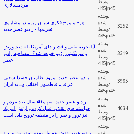
توسط
مردمسالاری
445jn45
نوشته
شده
هرج و مرج فکری سران رژیم در پیشاروی
3252
توسط
تحریمها - رادیو عصر جدید
445jn45
نوشته
آیا تحریم نفتی و فشار های آمریکا باعث شورش
شده
3319
و سرنگونی رژیم خواهد شد؟ : مصاحبه رادیو
توسط
عصر
445jn45
نوشته
شده
رادیو عصر جدید : ورود نظامیان حشدالشعبی
3985
توسط
عراقی، فاطمیون افغانی و... به ایران
445jn45
نوشته
رادیو عصر جدید : سپاه 40 سال ضد مردم و
شده
4034
خواسته های انقلاب عمل کرده و ارتش امریکا
توسط
نیز ترور و فقر را در منطقه ترویج داده است
445jn45
نوشته
شده
رادیو عصر جدید : عوامل ضعف مدیریت و نبود