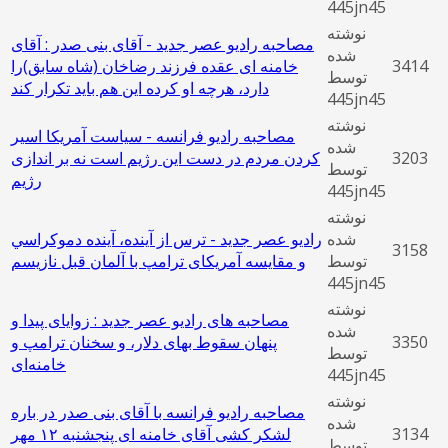
445jn45
نوشته
مصاحبه رادیو عصر جدید - آقای بنی صدر : آقای
شده
3414
خامنه ای عقده فرزند رضاخان (شاه سابق)را
توسط
دارد، هرچه او کرده این هم باید تکرار کند
445jn45
نوشته
مصاحبه رادیو فرانسه - سیاست آمریکا اسیر
شده
3203
کردن مردم در دست این رژیم است نه بر اندازی
توسط
رژیم
445jn45
نوشته
شده
رادیو عصر جدید - ترس از آینده، آینده دموكراسي
3158
توسط
و مقایسه آمریکای ترامپ با آلمان قبل نازیسم
445jn45
نوشته
مصاحبه های رادیو عصر جدید : زوایای پیدا و
شده
3350
پنهان سقوط بهای دلار، و سخنان ترامپ و
توسط
خامنه‌ای
445jn45
نوشته
مصاحبه رادیو فرانسه با آقای بنی صدر در باره
شده
3134
لشکر کشی آقای خامنه ای پنجشنبه ۱۲ مهر
توسط