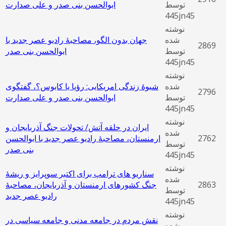
توسط
ابوالحسن بنی ‌صدر و علی صدارت
445jn45
نوشته
شده
جهان بدون الگو، مصاحبۀ رادیو عصر جدید با
2869
توسط
ابوالحسن بنی صدر
445jn45
نوشته
شده
شیوۀ زندگی امریکایی: رؤیا یا کابوس؟، گفتگوی
2796
توسط
ابوالحسن بنی ‌صدر و علی صدارت
445jn45
نوشته
ایران در حلقه آتش/ تحولات جنگ آذربایجان و
شده
2762
ارمنستان، مصاحبۀ رادیو عصر جدید با ابوالحسن
توسط
بنی صدر
445jn45
نوشته
سناریو های ترامپ برای اکتبر سوپرایز و ریشۀ
شده
2863
جنگ کشورهای ارمنستان و آذربایجان، مصاحبۀ
توسط
رادیو عصر جدید
445jn45
نوشته
نقش مردم در جامعه مدنی و جامعه سیاسی در
شده