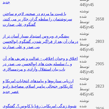
جدید
445jn45
نوشته
با غیبت ما مردم در صحنه، لاجرم ساختن
شده
2658
سرنوشتمان را سلطه‌ گرانِ جبّار پر می‌ کنند،
توسط
گفتگوی علی صدارت
445jn45
نوشته
پیشگیری ویروس استبداد بسیار آسان‌ تر از
شده
2803
درمان آن بعد از فراگیر شدن، گفتگوی ابوالحسن
توسط
بنی‌ صدر و علی صدارت
445jn45
نوشته
اخلاق و وجدان اخلاقی - عدالت و تعریف های آن
شده
2905
و .../ سلسله بحث های ابوالحسن بنی صدر در
توسط
باب بیان استقلال وآزادی و مردمسالاری
445jn45
نوشته
ارزیابی سناریوها و پیامدهای انتخابات امریکا و
شده
2823
کاریکاتور جنجالی پیامبر اسلام، مصاحبۀ رادیو
توسط
عصر جدید
445jn45
نوشته
شده
شیوۀ زندگی امریکایی: رؤیا یا کابوس؟، گفتگوی
2916