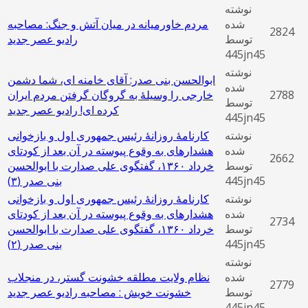
نوشته
شده
مردم خاورمیانه در میان آتش و جنگ: مصاحبه
2824
توسط
رادیو عصر جدید
445jn45
نوشته
ابوالحسن بنی صدر: آقای خامنه ای، شما دشمن
شده
2788
خارجی را وسیلۀ به گروگان گرفتن مردم ایران
توسط
کرده ای! رادیو عصر جدید
445jn45
نوشته
کارنامۀ روزانۀ رئیس جمهوری اول و بازخوانی
شده
هشدارهای به وقوع پیوسته در آن بعد از کودتای
2662
توسط
خرداد ۱۳۶۰، گفتگوی علی صدارت با ابوالحسن
445jn45
بنی‌ صدر (٣)
نوشته
کارنامۀ روزانۀ رئیس جمهوری اول و بازخوانی
شده
هشدارهای به وقوع پیوسته در آن بعد از کودتای
2734
توسط
خرداد ۱۳۶۰، گفتگوی علی صدارت با ابوالحسن
445jn45
بنی‌ صدر (٢)
نوشته
شده
نظام ولایت مطلقه خشونت گستر، در منجلاب
2779
توسط
خشونت خویش : مصاحبه رادیو عصر جدید
445jn45