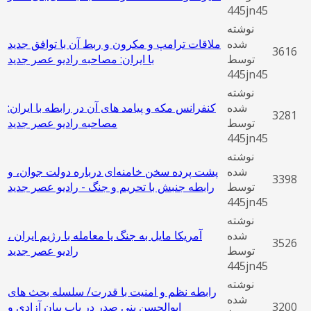
445jn45
نوشته
شده
ملاقات ترامپ و مکرون و ربط آن با توافق جدید
3616
توسط
با ایران: مصاحبه رادیو عصر جدید
445jn45
نوشته
شده
کنفرانس مکه و پیامد های آن در رابطه با ایران:
3281
توسط
مصاحبه رادیو عصر جدید
445jn45
نوشته
شده
پشت پرده سخن خامنه‌ای درباره دولت جوان، و
3398
توسط
رابطه جنبش با تحریم و جنگ - رادیو عصر جدید
445jn45
نوشته
شده
آمریکا مایل به جنگ یا معامله با رژیم ایران ،
3526
توسط
رادیو عصر جدید
445jn45
نوشته
رابطه نظم و امنيت با قدرت/ سلسله بحث های
شده
3200
ابوالحسن بنی صدر در باب بیان آزادی و