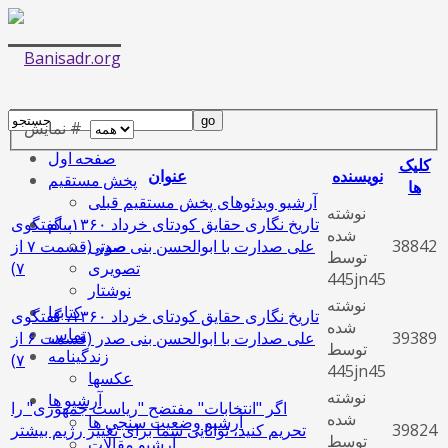
نمایش #
صفحه اول
کلیک
نویسنده
عنوان
پخش مستقیم
ها
آرشیو ویدئوهای پخش مستقیم قبلی
نوشته
تاریخ‌ نگاری حقایق کودتای خرداد ۱۳۶۰، گفتگوی
پیام
شده
38842
علی صدارت با ابوالحسن بنی‌ صدر (قسمت ٧ از
صوتی
توسط
۷)
تصویری
445jn45
نوشتار
نوشته
کتابها
تاریخ‌ نگاری حقایق کودتای خرداد ۱۳۶۰، گفتگوی
شده
تماس
39389
علی صدارت با ابوالحسن بنی‌ صدر (قسمت ۶ از
توسط
زندگینامه
۷)
445jn45
عکسها
نوشته
آرشیو ها
اگر "انتخابات" مفتضح "ریاست جمهوری" را
شده
آرشیو وضعیت سنجی ها
39824
تحریم کنید، توانایی شما برای تغییر رژیم بیشتر
توسط
آرشیو مقالات