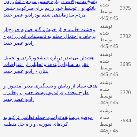
پاسخ به سوالات در باره جنبش مردم - آتش زدن
شده
3775
بانکها و ... توسط خود رژیم برای سرکوب جنبش
توسط
مردم سازماندهی شده بودرادیو عصر جدید
445jn45
نوشته
وحشت خامنه‌ای از جنبش، گام چهارم خروج از
شده
3702
برجام، و احتمال حمله به تاسیسات اتمی رژیم -
توسط
رادیو عصر جدید
445jn45
نوشته
هشدار بنی‌صدر درباره «پیشخورکردن و تحمیل
شده
3685
فقر به نسلهای آینده» و تحلیلی از اعتراضات
توسط
لبنان - رادیو عصر جدید
445jn45
نوشته
هدف سپاه از ربایش و دستگیری مدیر آمدنیوز، و
شده
3770
طرح مجدد رفراندوم توسط حسن روحانی -
توسط
رادیو عصر جدید
445jn45
نوشته
شده
موضع بی‌سابقه ترامپ، حمله نظامی ترکیه به
3684
توسط
کردهای سوریه، و راه حل منطقه
445jn45