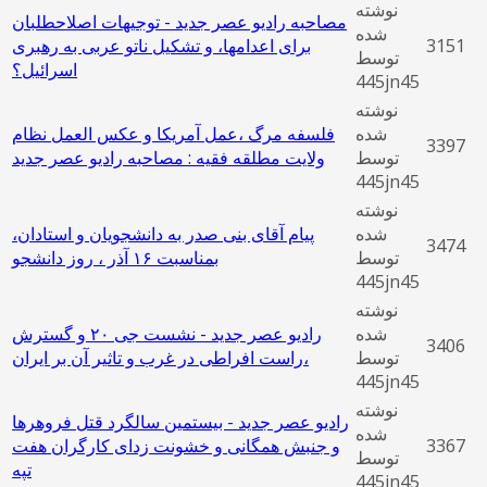
نوشته
مصاحبه رادیو عصر جدید - توجیهات اصلاحطلبان
شده
3151
برای اعدامها، و تشکیل ناتو عربی به رهبری
توسط
اسرائیل؟
445jn45
نوشته
شده
فلسفه مرگ ،عمل آمريكا و عكس العمل نظام
3397
توسط
ولايت مطلقه فقيه : مصاحبه رادیو عصر جدید
445jn45
نوشته
شده
پیام آقای بنی صدر به دانشجویان و استادان،
3474
توسط
بمناسبت ۱۶ آذر ، روز دانشجو
445jn45
نوشته
شده
رادیو عصر جدید - نشست جی ۲۰ و گسترش
3406
توسط
راست افراطی در غرب و تاثیر آن بر ایران،
445jn45
نوشته
رادیو عصر جدید - بیستمین سالگرد قتل فروهرها
شده
3367
و جنبش همگانی و خشونت زدای کارگران هفت
توسط
تپه
445jn45