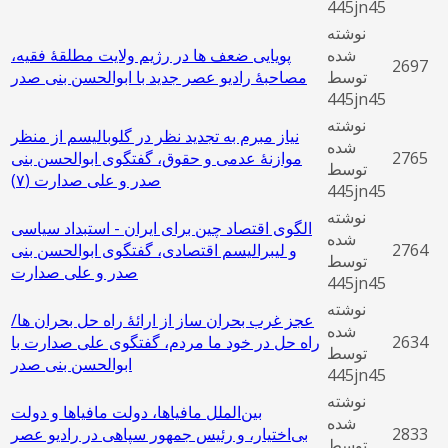
445jn45
نوشته
شده
پویایی ضعف ها در رژیم ولایت مطلقۀ فقیه،
2697
توسط
مصاحبۀ رادیو عصر جدید با ابوالحسن بنی صدر
445jn45
نوشته
نیاز مبرم به تجدید نظر در گلوبالیسم از منظر
شده
2765
موازنۀ عدمی و حقوق، گفتگوی ابوالحسن بنی
توسط
صدر و علی صدارت (۷)
445jn45
نوشته
الگوی اقتصاد چین برای ایران - استبداد سیاسی
شده
2764
و لیبرالیسم اقتصادی، گفتگوی ابوالحسن بنی
توسط
صدر و علی صدارت
445jn45
نوشته
عجز غرب بحران‌ ساز از ارائۀ راه حل بحران ها/
شده
2634
راه حل در خود ما مردم، گفتگوی علی صدارت با
توسط
ابوالحسن بنی صدر
445jn45
نوشته
بین‌الملل مافیاها، دولت مافیاها و دولت
شده
2833
بی‌اختیار، و رئیس جمهور سپاهی در رادیو عصر
توسط