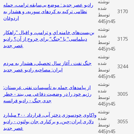
نوشته
رادیو عصر جدید : موضع بی‌سابقه ترامپ، حمله
شده
3170
نظامی ترکیه به کردهای سوریه، و هشدار به
توسط
اردوغان
445jn45
نوشته
بن‌بست‌های خامنه اي و ترامپ، و اقبال "راهکار
شده
3175
دیپلماسی" یا "جنگ" برای خروج از آن؟ رادیو
توسط
عصر جدید
445jn45
نوشته
شده
جنگ نفت ، آغاز سال تحصیلی، هشدار به مردم
3244
توسط
ایران: مصاحبه رادیو عصر جدید
445jn45
نوشته
از پیامدهای حمله به تأسیسات نفتی عربستان:
شده
3005
رژیم خود را در وضعیت دفاعی می بیند - خطر
توسط
جدی جنگ - رادیو فرانسه
445jn45
نوشته
واکاوی خودسوزی دختر آبی، قرارداد ۴۰۰ میلیارد
شده
3055
دلاری ایران-چین، و برکناری جان بولتون - رادیو
توسط
عصر جدید
445jn45