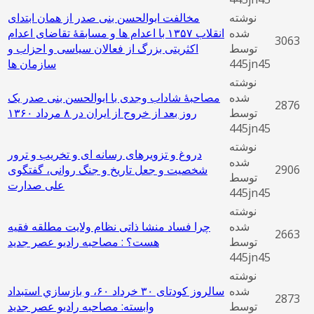
نوشته
مخالفت ابوالحسن بنی صدر از همان ابتدای
شده
انقلاب ۱۳۵۷ با اعدام ها و مسابقۀ تقاضای اعدام
3063
توسط
اکثریتی بزرگ از فعالان سیاسی و احزاب و
445jn45
سازمان ها
نوشته
شده
مصاحبۀ شاداب وجدی با ابوالحسن بنی صدر یک
2876
توسط
روز بعد از خروج از ایران در ۸ مرداد ۱۳۶۰
445jn45
نوشته
دروغ و تزویرهای رسانه ‌ای و تخریب و ترور
شده
2906
شخصیت و جعل تاریخ و جنگ روانی، گفتگوی
توسط
علی صدارت
445jn45
نوشته
شده
چرا فساد منشا ذاتی نظام ولایت مطلقه فقیه
2663
توسط
هست؟ : مصاحبه رادیو عصر جدید
445jn45
نوشته
شده
سالروز کودتای ۳۰ خرداد ۶۰، و بازسازي استبداد
2873
توسط
وابسته: مصاحبه رادیو عصر جدید