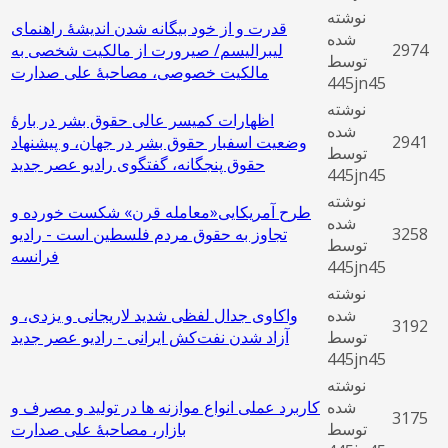
نوشته
قدرت و از خود بیگانه شدن اندیشۀ راهنمای
شده
2974
لیبرالیسم/ صیرورت از مالکیت شخصی به
توسط
مالکیت خصوصی، مصاحبۀ علی صدارت
445jn45
نوشته
اظهارات کمیسر عالی حقوق بشر در بارۀ
شده
2941
وضعیت اسفبار حقوق بشر در جهان، و پیشنهاد
توسط
حقوق پنجگانه، گفتگوی رادیو عصر جدید
445jn45
نوشته
طرح آمریکایی«معامله قرن» شکست خورده و
شده
3258
تجاوز به حقوق مردم فلسطین است - رادیو
توسط
فرانسه
445jn45
نوشته
شده
واکاوی جدال لفظی شدید لاریجانی و یزدی، و
3192
توسط
آزاد شدن نفت‌کش ایرانی - رادیو عصر جدید
445jn45
نوشته
شده
کاربرد عملی انواع موازنه ها در تولید و مصرف و
3175
توسط
بازار، مصاحبۀ علی صدارت