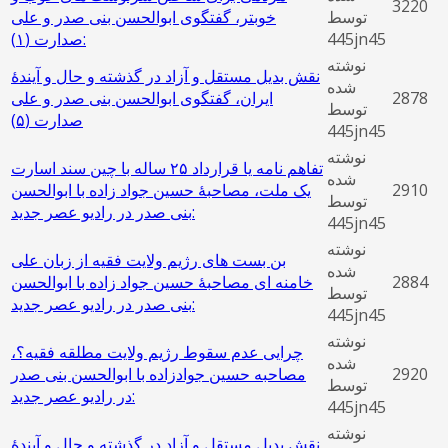
3220
توسط
خوبتر، گفتگوی ابوالحسن بنی صدر و علی
445jn45
صدارت (١):
نوشته
نقش بدیل مستقل و آزاد در گذشته و حال و آیندۀ
شده
2878
ایران، گفتگوی ابوالحسن بنی صدر و علی
توسط
صدارت (‌۵)
445jn45
نوشته
تفاهم نامه یا قرارداد ۲۵ ساله با چین سند اسارت
شده
2910
یک ملت، مصاحبۀ حسین جواد زاده با ابوالحسن
توسط
بنی صدر در رادیو عصر جدید:
445jn45
نوشته
بن بست های رژیم ولایت فقیه از زبان علی
شده
2884
خامنه ای مصاحبۀ حسین جواد زاده با ابوالحسن
توسط
بنی صدر در رادیو عصر جدید:
445jn45
نوشته
چرایی عدم سقوط رژیم ولایت مطلقه فقیه؟،
شده
2920
مصاحبه حسین جوادزاده با ابوالحسن بنی صدر
توسط
در رادیو عصر جدید:
445jn45
نوشته
نقش بدیل مستقل و آزاد در گذشته و حال و آیندۀ