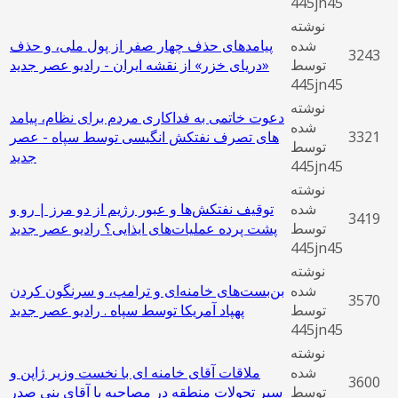
445jn45
نوشته
شده
پیامدهای حذف چهار صفر از پول ملی، و حذف
3243
توسط
«دریای خزر» از نقشه ایران - رادیو عصر جدید
445jn45
نوشته
دعوت خاتمی به فداکاری مردم برای نظام، پیامد
شده
3321
های تصرف نفتکش انگیسی توسط سپاه - عصر
توسط
جدید
445jn45
نوشته
شده
توقیف نفتکش‌ها و عبور رژیم از دو مرز | رو و
3419
توسط
پشت پرده عملیات‌های ایذایی؟ رادیو عصر جدید
445jn45
نوشته
شده
بن‌بست‌های خامنه‌ای و ترامپ، و سرنگون کردن
3570
توسط
پهپاد آمریکا توسط سپاه . رادیو عصر جدید
445jn45
نوشته
شده
ملاقات آقای خامنه ای با نخست وزیر ژاپن و
3600
توسط
سیر تحولات منطقه در مصاحبه با آقای بنی صدر