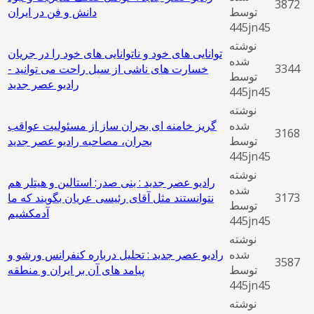
3872
توسط
دانش و فن در ایران
445jn45
نوشته
توانایی های خود و ناتوانایی های خود را در جریان
شده
3344
خسارت های ناشی از سیل راحت می توانید -
توسط
رادیو عصر جدید
445jn45
نوشته
شده
گریز خامنه ای بحران ساز از مسئولیت عواقب
3168
توسط
بحران، مصاحبه رادیو عصر جدید
445jn45
نوشته
رادیو عصر جدید : بنی صدر: استالین و هیتلر هم
شده
3173
نتوانستند مثل آقای رئیسی عریان بگویند که ما
توسط
آدمکشیم
445jn45
نوشته
شده
رادیو عصر جدید : تحلیل درباره کنفرانس ورشو و
3587
توسط
پیامد های آن بر ایران و منطقه
445jn45
نوشته