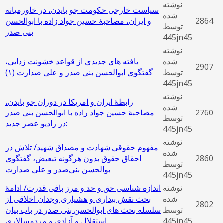
نوشته
سیاست خارجی حکومت جو بایدن، در خاورمیانه
شده
2864
و ایران، مصاحبۀ حسین جواد زاده با ابوالحسن
توسط
بنی صدر
445jn45
نوشته
شده
یافته‌ های جدیدی از قواعد خشونت ‌زدایی،
2907
توسط
گفتگوی ابوالحسن بنی صدر و علی صدارت (۱)
445jn45
نوشته
رابطۀ ایران و امریکا در دوران جو بایدن،
شده
2760
مصاحبۀ حسین جواد زاده با ابوالحسن بنی صدر
توسط
در رادیو عصر جدید:
445jn45
نوشته
مفهوم حقوقی شهادت و مصداق شهید/ تلاش در
شده
2860
احقاق حقوق بدون هرگونه تبعیض، گفتگوی
توسط
ابوالحسن بنی‌صدر و علی صدارت
445jn45
نوشته
اندازه شناسی حق و حد و مرز بافی قدرت/ ادامۀ
شده
بحث نقش بیداری و هشیاری وجدان اخلاقی از
2802
توسط
سلسله بحث های ابوالحسن بنی صدر در باب بیان
445jn45
استقلال و آزادی و مردمسالاری