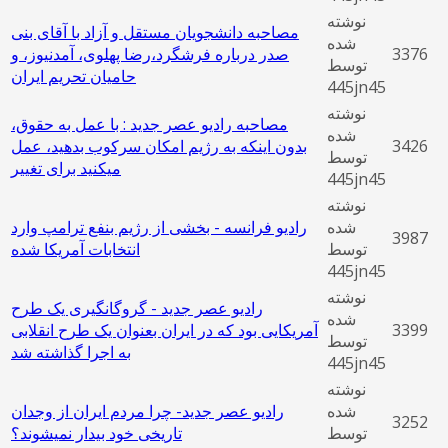
نوشته
مصاحبه دانشجویان مستقل و آزاد با آقای بنی
شده
3376
صدر درباره فرشگرد،رضا پهلوی، آمدنیوز، و
توسط
حامیان تحریم ایران
445jn45
نوشته
مصاحبه رادیو عصر جدید : با عمل به حقوق،
شده
3426
بدون اینکه به رژیم امکان سرکوب بدهید، عمل
توسط
میکنید برای تغییر
445jn45
نوشته
شده
رادیو فرانسه - بخشی از رژیم بنفع ترامپ وارد
3987
توسط
انتخابات آمریکا شده
445jn45
نوشته
رادیو عصر جدید - گروگانگیری یک طرح
شده
3399
آمریکایی بود که در ایران بعنوان یک طرح انقلابی
توسط
به اجرا گذاشته شد
445jn45
نوشته
شده
رادیو عصر جدید- چرا مردم ایران از وجدان
3252
توسط
تاریخی خود بیدار نمیشوند؟