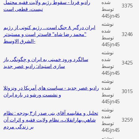
شده
رادیو فردا - سقوط رژیم ولایت فقیه محتمل
3375
توسط
نیست، قطعی است
445jn45
نوشته
ایران درگیر ۸ جنگ است… رژیم کنونی از رژیم
شده
3246
"محمد رضا شاه" فاسدتر است و مستبدتر
توسط
الشرق الاوسط-
445jn45
نوشته
شده
سالگرد ورود خمینی به ایران و چگونگی باز
3425
توسط
سازی استبداد: رادیو عصر جدید
445jn45
نوشته
شده
رادیو عصر جدید - سیاست های آمریکا در ونزوئلا
3015
توسط
و نشست ورشو در باره ایران
445jn45
نوشته
تحليل و مقايسه آقای بنی صدر از۳ بودجه : نظام
شده
3259
شاهي،بهارانقلاب، نظام ولایت فقیه و اثرات آن
توسط
بر زندگی مردم
445jn45
نوشته