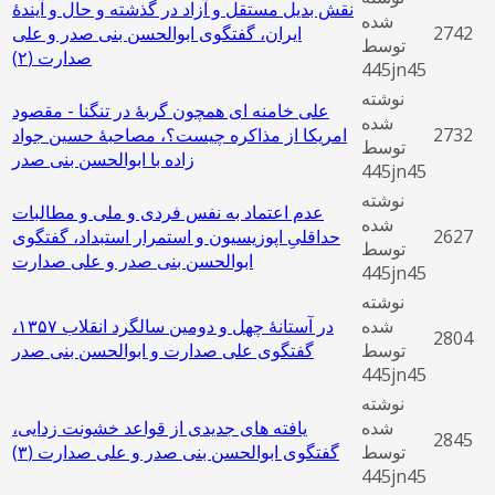
نقش بدیل مستقل و آزاد در گذشته و حال و آیندۀ
شده
2742
ایران، گفتگوی ابوالحسن بنی صدر و علی
توسط
صدارت (٢)
445jn45
نوشته
علی خامنه ای همچون گربۀ در تنگنا - مقصود
شده
2732
امریکا از مذاکره چیست؟، مصاحبۀ حسین جواد
توسط
زاده با ابوالحسن بنی صدر
445jn45
نوشته
عدم اعتماد به نفس فردی و ملی و مطالبات
شده
2627
حداقلیِ اپوزیسیون و استمرار استبداد، گفتگوی
توسط
ابوالحسن بنی ‌صدر و علی صدارت
445jn45
نوشته
شده
در آستانۀ چهل و دومین سالگرد انقلاب ۱۳۵۷،
2804
توسط
گفتگوی علی صدارت و ابوالحسن بنی ‌صدر
445jn45
نوشته
شده
یافته‌ های جدیدی از قواعد خشونت ‌زدایی،
2845
توسط
گفتگوی ابوالحسن بنی صدر و علی صدارت (٣)
445jn45