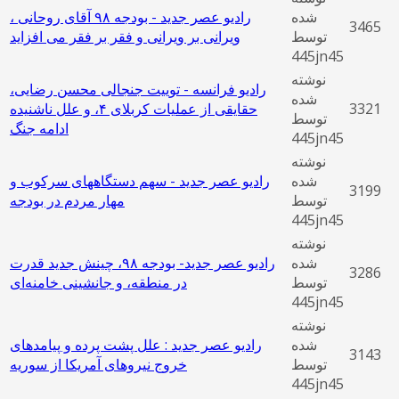
شده
رادیو عصر جدید - بودجه ۹۸ آقای روحانی ،
3465
توسط
ویرانی بر ویرانی و فقر بر فقر می افزاید
445jn45
نوشته
رادیو فرانسه - توییت جنجالی محسن رضایی،
شده
3321
حقایقی از عملیات کربلای ۴، و علل ناشنیده
توسط
ادامه جنگ
445jn45
نوشته
شده
رادیو عصر جدید - سهم دستگاههای سرکوب و
3199
توسط
مهار مردم در بودجه
445jn45
نوشته
شده
رادیو عصر جدید- بودجه ٩٨، چینش جدید قدرت
3286
توسط
در منطقه، و جانشینی خامنه‌ای
445jn45
نوشته
شده
رادیو عصر جدید : علل پشت پرده و پیامدهای
3143
توسط
خروج نیروهای آمریکا از سوریه
445jn45