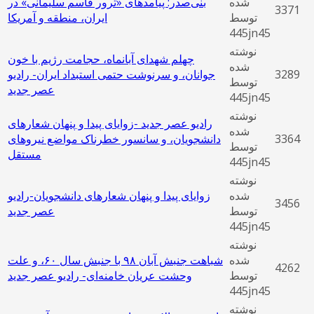
شده
بنی‌صدر: پیامدهای «ترور قاسم سلیمانی» در
3371
توسط
ایران، منطقه و آمریکا
445jn45
نوشته
چهلم شهدای آبانماه، حجامت رژیم با خون
شده
3289
جوانان، و سرنوشت حتمی استبداد ایران- رادیو
توسط
عصر جدید
445jn45
نوشته
رادیو عصر جدید -زوایای پیدا و پنهان شعارهای
شده
3364
دانشجویان، و سانسور خطرناک مواضع نیروهای
توسط
مستقل
445jn45
نوشته
شده
زوایای پیدا و پنهان شعارهای دانشجویان-رادیو
3456
توسط
عصر جدید
445jn45
نوشته
شده
شباهت جنبش آبان ۹۸ با جنبش سال ۶۰، و علت
4262
توسط
وحشت عریان خامنه‌ای- رادیو عصر جدید
445jn45
نوشته