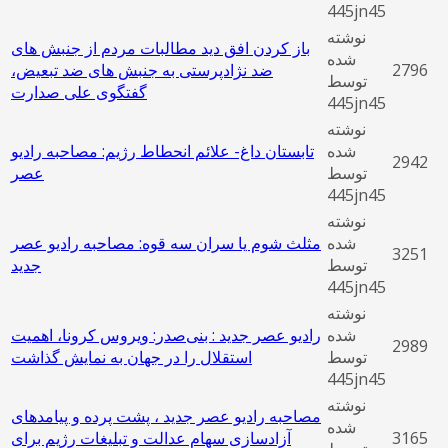
445jn45
نوشته
باز کردن افق دید مطالبات مردم از جنبش‌ های
شده
2796
ضد نژادپرستی به جنبش‌ های ضد تبعیض،
توسط
گفتگوی علی صدارت
445jn45
نوشته
شده
تابستان داغ- علائم انحطاط رژیم: مصاحبه رادیو
2942
توسط
عصر
445jn45
نوشته
شده
مثلث شوم یا سران سه قوه: مصاحبه رادیو عصر
3251
توسط
جدید
445jn45
نوشته
شده
رادیو عصر جدید : بنی‌صدر: ویروس کرونا، اهمیت
2989
توسط
استقلال را در جهان به نمایش گذاشت
445jn45
نوشته
مصاحبه رادیو عصر جدید ، پشت پرده و پیامدهای
شده
3165
آزادسازی سهام عدالت و تبلیغات رژیم برای