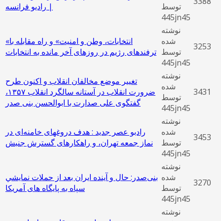
3388
توسط
| رادیو فرانسه
445jn45
نوشته
شده
«انتخابات، وطن و امنیت» و راه مقابله با
3253
توسط
ترفند‌های رژیم در روزهای آخر مانده به انتخابات
445jn45
نوشته
تغییر موضع مخالفان انقلاب و اکنون طرح
شده
3431
ضرورت انقلاب در آستانه سالگرد انقلاب ۱۳۵۷،
توسط
گفتگوی علی صدارت با ابوالحسن بنی صدر
445jn45
نوشته
شده
رادبو عصر جدید : هدف دروغهای خامنه‌ای در
3453
توسط
نماز جمعه تهران، و راهکارهای گسترش جنبش
445jn45
نوشته
شده
بنی‌صدر: حال و آينده ايران بعد از حملات نمايشي
3270
توسط
سپاه به پایگاه های آمریکا
445jn45
نوشته