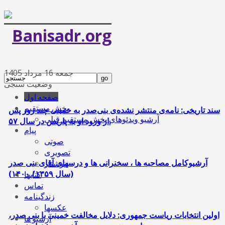
جمعه 16 مرداد 1405
وضعیت سنجی
صفحه اول
پخش مستقیم
سند تاریخی: نامه‌ی منتشر نشده‌ی بنی‌صدر به خمینی چند روز پس
آرشیو ویدئوهای پخش مستقیم قبلی
از ورود او به پاریس در سال ۵۷.
پیام
صوتی
تصویری
آرشیوکامل مصاحبه ها ، سخنرانی ها و درسهای آقای بنی صدر
نوشتار
(سال ۱۳۵۹/ ۱۴۰۰)
کتابها
تماس
زندگینامه
عکسها
اولین انتخابات ریاست جمهوری: دلایل مخالفت خمینی با بنی صدر،
آرشیو ها