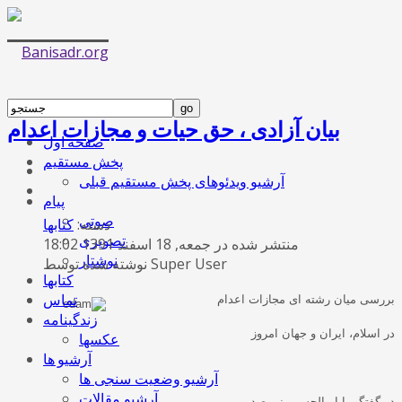
بیان آزادی ، حق حیات و مجازات اعدام
صفحه اول
پخش مستقیم
آرشیو ویدئوهای پخش مستقیم قبلی
پیام
صوتی
دسته:
کتابها
تصویری
منتشر شده در جمعه, 18 اسفند 1391 18:02
نوشتار
نوشته شده توسط Super User
کتابها
تماس
بررسی میان رشته ای مجازات اعدام
زندگینامه
در اسلام، ایران و جهان امروز
عکسها
آرشیو ها
آرشیو وضعیت سنجی ها
آرشیو مقالات
در گفتگو با ابوالحسن بنی صدر