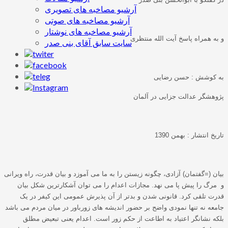
آرشیو مصاخبه های تصویری
آرشیو مصاخبه های صوتی
آرشیو مصاخبه های نوشتار
و به همراه پاسخ آیت الله منتظری
سایت سابق آقای بنی صدر
به کوشش
:
حسن رضایی
پژوهشگر عدالت جزایی در آلمان
تاریخ انتشار
:
بهمن
1390
بیان
(=
گفتمان
)
آزادی، چگونه زیستن را به ما می آموزد و بیان قدرت، راه ویرانی
و مرگ را پیش پا می نهد
.
مجازات اعدام را می توان آشکارترین شکل بیان
قدرت تلقی کرد
.
قانونی شدن و بدتر از آن پذیرش عمومی این کیفر در یک
جامعه نه تنها نمودی واضح بر حضور اندیشه های زورباور در میان مردم می باشد
بلکه نشانگر اعتیاد به اطاعت از حکم زور است
.
اعدام یعنی تبعیض مطلق